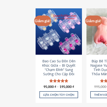
Giảm giá!
Giảm giá!
Bao Cao Su Đôn Dên
Búp Bê T
Khúc Giữa – Bí Quyết
Nagase Yu
“Chạm Đỉnh” Sung
Tình Dụ
Sướng Cho Cặp Đôi
Thỏa Mãn
95,000
Được xếp
₫
–
195,000
₫
995,00
Đượ
hạng
4.70
hạn
5 sao
5 s
LỰA CHỌN TÙY CHỌN
THÊM VÀ
Sản
phẩm