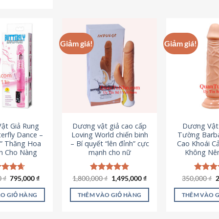
Sản
phẩm
p
phẩm
này
n
này
có
c
có
nhiều
n
Giảm giá!
Giảm giá!
nhiều
biến
b
biến
thể.
th
thể.
Các
C
Các
tùy
t
tùy
chọn
c
chọn
có
c
có
thể
t
ật Giả Rung
Dương vật giả cao cấp
Dương Vật
thể
được
đ
erfly Dance –
Loving World chiến binh
Tường Barba
được
chọn
c
t” Thăng Hoa
– Bí quyết “lên đỉnh” cực
Cao Khoái C
chọn
h Cho Nàng
mạnh cho nữ
Không Nê
trên
t
trên
trang
t
trang
sản
s
Giá
Giá
Giá
Giá
G
0
c xếp
₫
795,000
₫
1,800,000
Được xếp
₫
1,495,000
₫
350,000
Được x
₫
sản
gốc
hiện
gốc
hiện
g
g
4.65
hạng
4.89
hạng
4
phẩm
p
là:
tại
là:
tại
l
ao
5 sao
5 sao
phẩm
O GIỎ HÀNG
THÊM VÀO GIỎ HÀNG
THÊM VÀO 
1,095,000 ₫.
là:
1,800,000 ₫.
là:
3
795,000 ₫.
1,495,000 ₫.