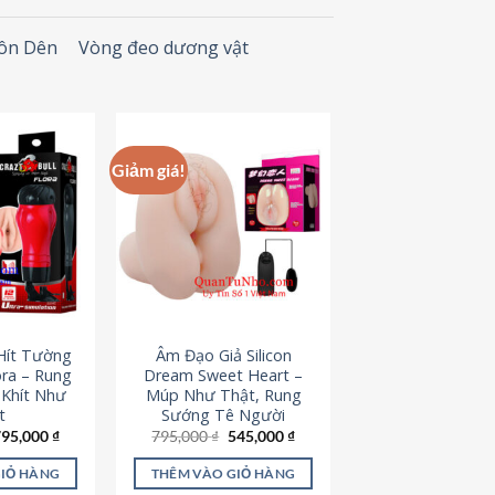
Đôn Dên
Vòng đeo dương vật
Giảm giá!
Hít Tường
Âm Đạo Giả Silicon
ora – Rung
Dream Sweet Heart –
 Khít Như
Múp Như Thật, Rung
t
Sướng Tê Người
iá
Giá
Giá
Giá
795,000
₫
795,000
₫
545,000
₫
ốc
hiện
gốc
hiện
à:
tại
là:
tại
GIỎ HÀNG
THÊM VÀO GIỎ HÀNG
95,000 ₫.
là:
795,000 ₫.
là: