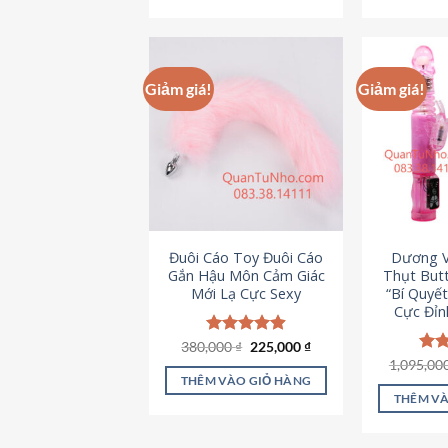
495,000 ₫.
Giảm giá!
Giảm giá!
Đuôi Cáo Toy Đuôi Cáo
Dương V
Gắn Hậu Môn Cảm Giác
Thụt Butt
Mới Lạ Cực Sexy
“Bí Quyế
Cực Đỉn
Giá
Giá
380,000
Được xếp
₫
225,000
₫
gốc
hiện
hạng
4.88
1,095,00
Đượ
là:
tại
5 sao
hạn
THÊM VÀO GIỎ HÀNG
380,000 ₫.
là:
5 s
THÊM VÀ
225,000 ₫.