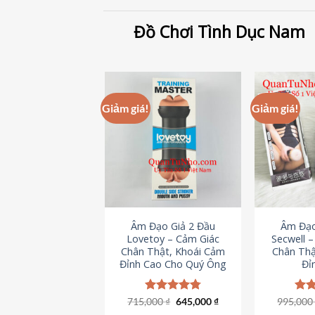
Đồ Chơi Tình Dục Nam
Giảm giá!
Giảm giá!
Âm Đạo Giả 2 Đầu
Âm Đạo
Lovetoy – Cảm Giác
Secwell 
Chân Thật, Khoái Cảm
Chân Thậ
Đỉnh Cao Cho Quý Ông
Đỉ
Giá
Giá
715,000
Được xếp
₫
645,000
₫
995,00
Đượ
gốc
hiện
hạng
4.79
hạn