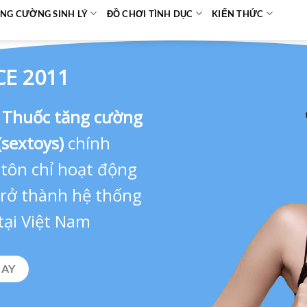
NG CƯỜNG SINH LÝ
ĐỒ CHƠI TÌNH DỤC
KIẾN THỨC
CE 2011
,
Thuốc tăng cường
(sextoys)
chính
 tôn chỉ hoạt động
 trở thành hệ thống
tại Việt Nam
GAY