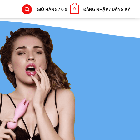
0
GIỎ HÀNG /
0
₫
ĐĂNG NHẬP / ĐĂNG KÝ