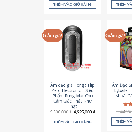
là:
tại
5 sao
5 s
THÊM VÀO GIỎ HÀNG
THÊM VÀ
715,000 ₫.
là:
645,000 ₫.
Giảm giá!
Giảm giá!
Âm đạo giả Tenga Flip
Âm Đạo Si
Zero Electronic – Siêu
Lybaile 
Phẩm Rung Mút Cho
Khoái C
Cảm Giác Thật Như
Thật
750,00
Đượ
Giá
Giá
5,500,000
₫
4,995,000
₫
gốc
hiện
hạn
là:
tại
5 s
THÊM VÀ
THÊM VÀO GIỎ HÀNG
5,500,000 ₫.
là:
4,995,000 ₫.