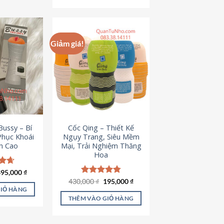
Giảm giá!
ussy – Bí
Cốc Qing – Thiết Kế
Phục Khoái
Ngụy Trang, Siêu Mềm
h Cao
Mại, Trải Nghiệm Thăng
Hoa
iá
Giá
ếp
395,000
₫
ốc
hiện
.64
Giá
Giá
430,000
Được xếp
₫
195,000
₫
à:
tại
gốc
hiện
hạng
4.78
GIỎ HÀNG
95,000 ₫.
là:
là:
tại
5 sao
THÊM VÀO GIỎ HÀNG
395,000 ₫.
430,000 ₫.
là:
195,000 ₫.