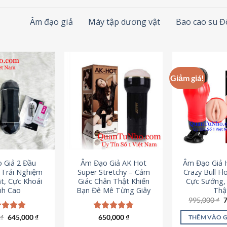
Âm đạo giả
Máy tập dương vật
Bao cao su 
Giảm giá!
 Giả 2 Đầu
Âm Đạo Giả AK Hot
Âm Đạo Giả 
– Trải Nghiệm
Super Stretchy – Cảm
Crazy Bull Fl
t, Cực Khoái
Giác Chân Thật Khiến
Cực Sướng,
nh Cao
Bạn Đê Mê Từng Giây
Thậ
G
995,000
₫
g
l
Giá
Giá
0
c xếp
₫
645,000
₫
Được xếp
650,000
₫
THÊM VÀO 
9
gốc
hiện
g
4.88
hạng
4.75