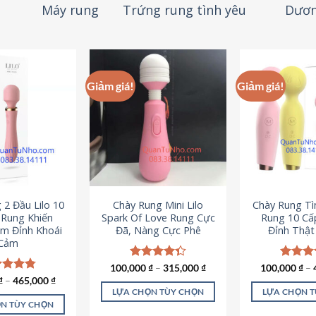
Máy rung
Trứng rung tình yêu
Dươn
Giảm giá!
Giảm giá!
 2 Đầu Lilo 10
Chày Rung Mini Lilo
Chày Rung Tìn
Rung Khiến
Spark Of Love Rung Cực
Rung 10 Cấ
m Đỉnh Khoái
Đã, Nàng Cực Phê
Đỉnh Thậ
Cảm
100,000
Được xếp
₫
–
315,000
₫
100,000
Được x
₫
–
hạng
4.33
hạng
4
c xếp
₫
–
465,000
₫
5 sao
5 sao
g
4.80
LỰA CHỌN TÙY CHỌN
LỰA CHỌN 
ao
N TÙY CHỌN
Sản
S