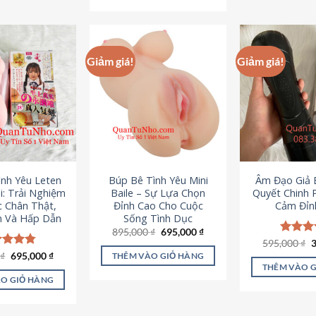
295,000 ₫.
Giảm giá!
Giảm giá!
ình Yêu Leten
Búp Bê Tình Yêu Mini
Âm Đạo Giả B
i: Trải Nghiệm
Baile – Sự Lựa Chọn
Quyết Chinh 
c Chân Thật,
Đỉnh Cao Cho Cuộc
Cảm Đỉn
 Và Hấp Dẫn
Sống Tình Dục
Giá
Giá
895,000
₫
695,000
₫
gốc
hiện
G
595,000
Được x
₫
là:
tại
g
hạng
4
Giá
Giá
0
c xếp
₫
695,000
₫
THÊM VÀO GIỎ HÀNG
895,000 ₫.
là:
l
gốc
hiện
5 sao
g
4.80
THÊM VÀO 
695,000 ₫.
5
là:
tại
ao
O GIỎ HÀNG
995,000 ₫.
là:
695,000 ₫.