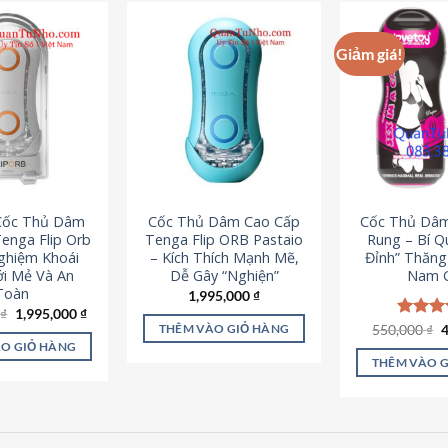
Giảm giá!
 Cốc Thủ Dâm
Cốc Thủ Dâm Cao Cấp
Cốc Thủ Dâ
enga Flip Orb
Tenga Flip ORB Pastaio
Rung – Bí Q
Nghiệm Khoái
– Kích Thích Mạnh Mẽ,
Đỉnh” Thăn
i Mẻ Và An
Dễ Gây “Nghiện”
Nam G
Toàn
1,995,000
₫
Giá
Giá
0
₫
1,995,000
₫
gốc
hiện
G
550,000
Được x
₫
THÊM VÀO GIỎ HÀNG
là:
tại
g
hạng
5
O GIỎ HÀNG
2,200,000 ₫.
là:
l
5 sao
THÊM VÀO 
1,995,000 ₫.
5