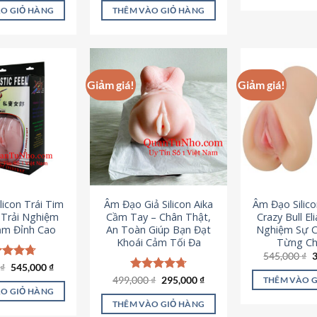
là:
tại
ao
5 sao
O GIỎ HÀNG
THÊM VÀO GIỎ HÀNG
995,000 ₫.
là:
645,000 ₫.
Giảm giá!
Giảm giá!
licon Trái Tim
Âm Đạo Giả Silicon Aika
Âm Đạo Silic
– Trải Nghiệm
Cầm Tay – Chân Thật,
Crazy Bull El
ảm Đỉnh Cao
An Toàn Giúp Bạn Đạt
Nghiệm Sự 
Khoái Cảm Tối Đa
Từng Chi
G
545,000
₫
g
Giá
Giá
0
c xếp
₫
545,000
₫
l
gốc
hiện
g
4.70
Giá
Giá
499,000
Được xếp
₫
295,000
₫
THÊM VÀO 
5
là:
tại
gốc
hiện
ao
hạng
4.75
O GIỎ HÀNG
750,000 ₫.
là:
là:
tại
5 sao
THÊM VÀO GIỎ HÀNG
545,000 ₫.
499,000 ₫.
là: