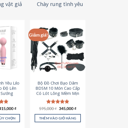
g vật giả
Chày rung tình yêu
Giảm giá!
h Yêu Lilo
Bộ Đồ Chơi Bạo Dâm
p Độ Lên
BDSM 10 Món Cao Cấp
t Sướng
Có Lót Lông Mềm Mịn
Giá
Giá
ếp
415,000
₫
595,000
Được xếp
₫
345,000
₫
gốc
hiện
.94
hạng
4.88
là:
tại
5 sao
TÙY CHỌN
THÊM VÀO GIỎ HÀNG
595,000 ₫.
là:
345,000 ₫.
ản