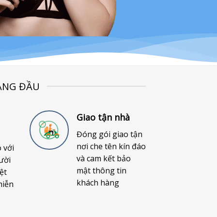
ÀNG ĐẦU
Giao tận nhà
Đóng gói giao tận
nơi che tên kín đáo
o với
và cam kết bảo
ười
mật thông tin
ệt
khách hàng
miễn