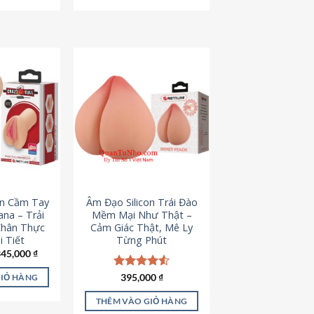
795,000 ₫.
545,000 ₫.
on Cầm Tay
Âm Đạo Silicon Trái Đào
iana – Trải
Mềm Mại Như Thật –
Chân Thực
Cảm Giác Thật, Mê Ly
 Tiết
Từng Phút
iá
Giá
345,000
₫
ốc
hiện
à:
tại
Được xếp
395,000
₫
GIỎ HÀNG
45,000 ₫.
là:
hạng
4.53
345,000 ₫.
5 sao
THÊM VÀO GIỎ HÀNG