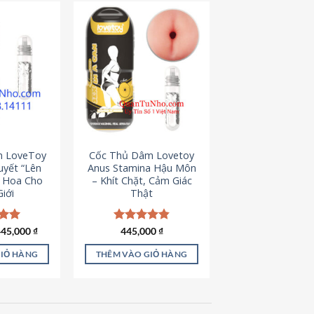
m LoveToy
Cốc Thủ Dâm Lovetoy
uyết “Lên
Anus Stamina Hậu Môn
g Hoa Cho
– Khít Chặt, Cảm Giác
iới
Thật
iá
Giá
ếp
445,000
₫
Được xếp
445,000
₫
ốc
hiện
.00
hạng
4.84
à:
tại
5 sao
GIỎ HÀNG
THÊM VÀO GIỎ HÀNG
50,000 ₫.
là:
445,000 ₫.