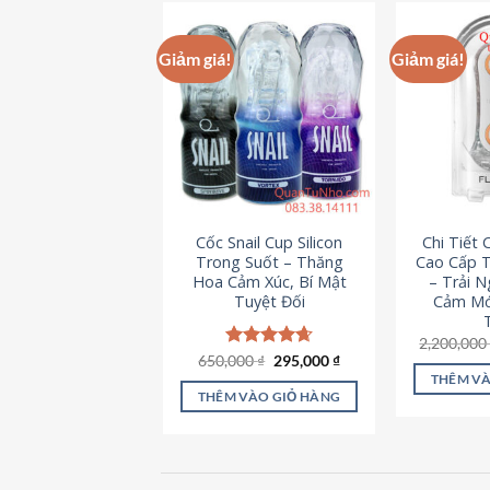
này
có
Giảm giá!
Giảm giá!
nhiều
biến
thể.
Các
tùy
chọn
có
Cốc Snail Cup Silicon
Chi Tiết
thể
Trong Suốt – Thăng
Cao Cấp T
được
Hoa Cảm Xúc, Bí Mật
– Trải 
chọn
Tuyệt Đối
Cảm Mớ
trên
2,200,00
trang
Giá
Giá
650,000
Được xếp
₫
295,000
₫
sản
gốc
hiện
hạng
4.69
THÊM VÀ
là:
tại
5 sao
phẩm
THÊM VÀO GIỎ HÀNG
650,000 ₫.
là:
295,000 ₫.