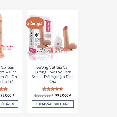
hẩm
ày
ó
hiều
Giảm giá!
iến
ể.
ác
ùy
họn
ó
hể
 Giả Gắn
Dương Vật Giả Gắn
ược
ra – Đỉnh
Tường Lovetoy Ultra
họn
ảm Chị Em
Soft – Trải Nghiệm Đỉnh
n Bỏ Lỡ
Cao
rên
rang
ản
iá
Giá
Giá
Giá
ếp
295,000
₫
1,200,000
Được xếp
₫
995,000
₫
ốc
hiện
gốc
hiện
.79
hạng
4.82
hẩm
à:
tại
là:
tại
5 sao
GIỎ HÀNG
THÊM VÀO GIỎ HÀNG
50,000 ₫.
là:
1,200,000 ₫.
là:
295,000 ₫.
995,000 ₫.