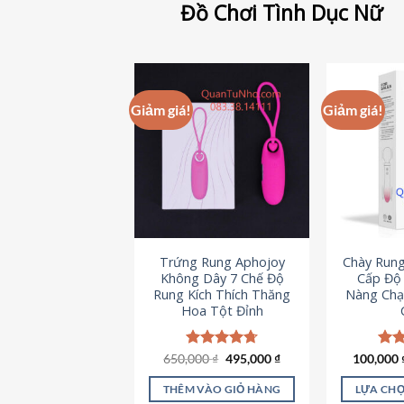
Đồ Chơi Tình Dục Nữ
Giảm giá!
Giảm giá!
Trứng Rung Aphojoy
Chày Rung
Không Dây 7 Chế Độ
Cấp Độ 
Rung Kích Thích Thăng
Nàng Chạ
Hoa Tột Đỉnh
Giá
Giá
650,000
Được xếp
₫
495,000
₫
100,000
Đượ
gốc
hiện
hạng
4.72
hạn
là:
tại
5 sao
5 s
THÊM VÀO GIỎ HÀNG
LỰA CHỌ
650,000 ₫.
là: