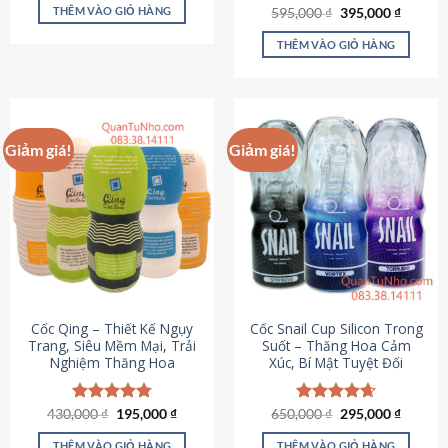
sản
là:
tại
THÊM VÀO GIỎ HÀNG
Giá
Giá
595,000
Được xếp
₫
395,000
₫
895,000 ₫.
là:
phẩm
gốc
hiện
hạng
4.64
695,000 ₫.
là:
tại
5 sao
THÊM VÀO GIỎ HÀNG
595,000 ₫.
là:
395,000
Giảm giá!
Giảm giá!
Cốc Qing – Thiết Kế Ngụy
Cốc Snail Cup Silicon Trong
Trang, Siêu Mềm Mại, Trải
Suốt – Thăng Hoa Cảm
Nghiệm Thăng Hoa
Xúc, Bí Mật Tuyệt Đối
Giá
Giá
Giá
Giá
430,000
Được xếp
₫
195,000
₫
650,000
Được xếp
₫
295,000
₫
gốc
hiện
gốc
hiện
hạng
4.78
hạng
4.69
là:
tại
là:
tại
5 sao
5 sao
THÊM VÀO GIỎ HÀNG
THÊM VÀO GIỎ HÀNG