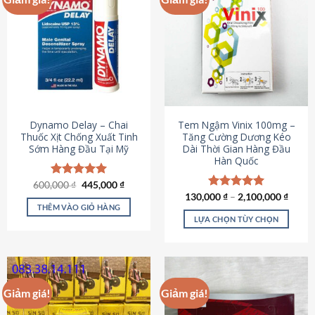
Dynamo Delay – Chai
Tem Ngậm Vinix 100mg –
Thuốc Xịt Chống Xuất Tinh
Tăng Cường Dương Kéo
Sớm Hàng Đầu Tại Mỹ
Dài Thời Gian Hàng Đầu
Hàn Quốc
Giá
Giá
600,000
Được xếp
₫
445,000
₫
gốc
hiện
hạng
5.00
130,000
Được xếp
₫
–
2,100,000
₫
là:
tại
5 sao
THÊM VÀO GIỎ HÀNG
hạng
5.00
600,000 ₫.
là:
5 sao
LỰA CHỌN TÙY CHỌN
445,000 ₫.
Sản
phẩm
này
có
Giảm giá!
Giảm giá!
nhiều
biến