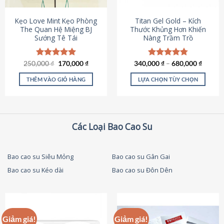
thể
được
Kẹo Love Mint Kẹo Phòng
Titan Gel Gold – Kích
chọn
The Quan Hệ Miệng BJ
Thước Khủng Hơn Khiến
Sướng Tê Tái
Nàng Trầm Trồ
trên
trang
sản
Giá
Giá
250,000
Được xếp
₫
170,000
₫
340,000
Được xếp
₫
–
680,000
₫
phẩm
gốc
hiện
hạng
5.00
hạng
4.79
là:
tại
5 sao
5 sao
THÊM VÀO GIỎ HÀNG
LỰA CHỌN TÙY CHỌN
250,000 ₫.
là:
170,000 ₫.
Sản
phẩm
này
có
Các Loại Bao Cao Su
nhiều
biến
thể.
Bao cao su Siêu Mỏng
Bao cao su Gân Gai
Các
Bao cao su Kéo dài
Bao cao su Đôn Dên
tùy
chọn
có
thể
được
Giảm giá!
Giảm giá!