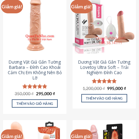
Giảm giá!
Giảm giá!
Dương Vật Giả Gắn Tường
Dương Vật Giả Gắn Tường
Barbara – Đỉnh Cao Khoái
Lovetoy Ultra Soft – Trải
Cảm Chị Em Không Nên Bỏ
Nghiệm Đỉnh Cao
Lỡ
Giá
Giá
1,200,000
Được xếp
₫
995,000
₫
gốc
hiện
Giá
Giá
hạng
4.82
350,000
Được xếp
₫
295,000
₫
là:
tại
gốc
hiện
5 sao
THÊM VÀO GIỎ HÀNG
hạng
4.79
1,200,000 ₫.
là:
là:
tại
5 sao
THÊM VÀO GIỎ HÀNG
995,00
350,000 ₫.
là:
295,000 ₫.
Giảm giá!
Giảm giá!