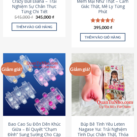
Crazy Bull Eliana – Trải
Mềm Mại Như Thật – Cảm
Nghiệm Sự Chân Thực
Giác Thật, Mê Ly Từng
Từng Chi Tiết
Phút
Giá
Giá
545,000
₫
345,000
₫
gốc
hiện
là:
tại
THÊM VÀO GIỎ HÀNG
Được xếp
395,000
₫
545,000 ₫.
là:
hạng
4.53
345,000 ₫.
5 sao
THÊM VÀO GIỎ HÀNG
Giảm giá!
Giảm giá!
Bao Cao Su Đôn Dên Khúc
Búp Bê Tình Yêu Leten
Giữa – Bí Quyết “Chạm
Nagase Yui: Trải Nghiệm
Đỉnh” Sung Sướng Cho Cặp
Tình Dục Chân Thật, Thỏa