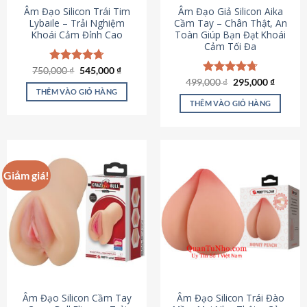
Âm Đạo Silicon Trái Tim
Âm Đạo Giả Silicon Aika
Lybaile – Trải Nghiệm
Cầm Tay – Chân Thật, An
Khoái Cảm Đỉnh Cao
Toàn Giúp Bạn Đạt Khoái
Cảm Tối Đa
Giá
Giá
750,000
Được xếp
₫
545,000
₫
gốc
hiện
hạng
4.70
Giá
Giá
499,000
Được xếp
₫
295,000
₫
là:
tại
gốc
hiện
5 sao
THÊM VÀO GIỎ HÀNG
hạng
4.75
750,000 ₫.
là:
là:
tại
5 sao
THÊM VÀO GIỎ HÀNG
545,000 ₫.
499,000 ₫.
là:
295,000
Giảm giá!
Âm Đạo Silicon Cầm Tay
Âm Đạo Silicon Trái Đào