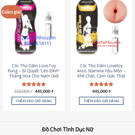
Giảm giá!
Cốc Thủ Dâm LoveToy
Cốc Thủ Dâm Lovetoy
Rung – Bí Quyết “Lên Đỉnh”
Anus Stamina Hậu Môn –
Thăng Hoa Cho Nam Giới
Khít Chặt, Cảm Giác Thật
Giá
Giá
550,000
Được xếp
₫
445,000
₫
Được xếp
445,000
₫
gốc
hiện
hạng
5.00
hạng
4.84
là:
tại
5 sao
5 sao
THÊM VÀO GIỎ HÀNG
THÊM VÀO GIỎ HÀNG
550,000 ₫.
là:
445,000 ₫.
Đồ Chơi Tình Dục Nữ