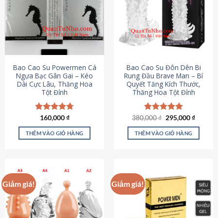
thể.
Các
tùy
chọn
có
thể
được
Bao Cao Su Powermen Cá
Bao Cao Su Đôn Dên Bi
chọn
Ngựa Bạc Gân Gai – Kéo
Rung Đầu Brave Man – Bí
Dài Cực Lâu, Thăng Hoa
Quyết Tăng Kích Thước,
trên
Tột Đỉnh
Thăng Hoa Tột Đỉnh
trang
sản
phẩm
Giá
Giá
Được xếp
160,000
₫
380,000
Được xếp
₫
295,000
₫
gốc
hiện
hạng
4.73
hạng
5.00
là:
tại
5 sao
5 sao
THÊM VÀO GIỎ HÀNG
THÊM VÀO GIỎ HÀNG
380,000 ₫.
là:
295,000
Giảm giá!
Giảm giá!