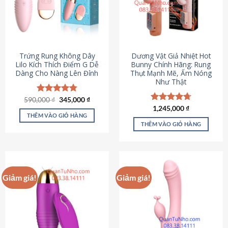
Trứng Rung Không Dây
Dương Vật Giả Nhiệt Hot
Lilo Kích Thích Điểm G Dễ
Bunny Chính Hãng: Rung
Dàng Cho Nàng Lên Đỉnh
Thụt Mạnh Mẽ, Ấm Nóng
Như Thật
Giá
Giá
590,000
Được xếp
₫
345,000
₫
gốc
hiện
hạng
4.79
Được xếp
1,245,000
₫
là:
tại
5 sao
THÊM VÀO GIỎ HÀNG
hạng
4.73
590,000 ₫.
là:
5 sao
THÊM VÀO GIỎ HÀNG
345,000 ₫.
Giảm giá!
Giảm giá!