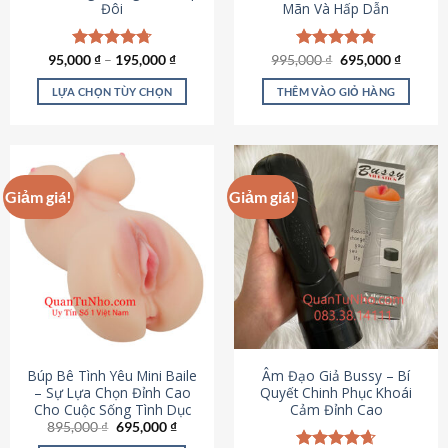
Đôi
Mãn Và Hấp Dẫn
Giá
Giá
95,000
Được xếp
₫
–
195,000
₫
995,000
Được xếp
₫
695,000
₫
gốc
hiện
hạng
4.70
hạng
4.80
là:
tại
5 sao
5 sao
LỰA CHỌN TÙY CHỌN
THÊM VÀO GIỎ HÀNG
995,000 ₫.
là:
695,000
Sản
phẩm
này
có
Giảm giá!
Giảm giá!
nhiều
biến
thể.
Các
tùy
chọn
có
thể
được
Búp Bê Tình Yêu Mini Baile
Âm Đạo Giả Bussy – Bí
chọn
– Sự Lựa Chọn Đỉnh Cao
Quyết Chinh Phục Khoái
Cho Cuộc Sống Tình Dục
Cảm Đỉnh Cao
trên
Giá
Giá
895,000
₫
695,000
₫
trang
gốc
hiện