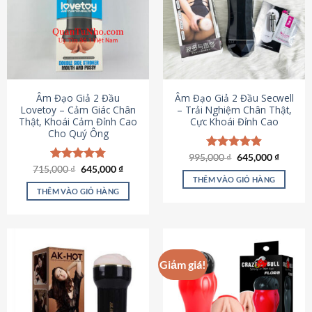
Âm Đạo Giả 2 Đầu
Âm Đạo Giả 2 Đầu Secwell
Lovetoy – Cảm Giác Chân
– Trải Nghiệm Chân Thật,
Thật, Khoái Cảm Đỉnh Cao
Cực Khoái Đỉnh Cao
Cho Quý Ông
Giá
Giá
995,000
Được xếp
₫
645,000
₫
gốc
hiện
Giá
Giá
hạng
4.88
715,000
Được xếp
₫
645,000
₫
là:
tại
gốc
hiện
5 sao
THÊM VÀO GIỎ HÀNG
hạng
4.79
995,000 ₫.
là:
là:
tại
5 sao
THÊM VÀO GIỎ HÀNG
645,000
715,000 ₫.
là:
645,000 ₫.
Giảm giá!