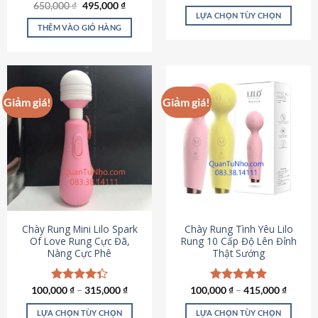
Giá
Giá
hạng
4.80
650,000
Được xếp
₫
495,000
₫
gốc
hiện
5 sao
LỰA CHỌN TÙY CHỌN
hạng
4.72
là:
tại
5 sao
THÊM VÀO GIỎ HÀNG
Sản
650,000 ₫.
là:
495,000 ₫.
phẩm
này
có
nhiều
Giảm giá!
Giảm giá!
biến
thể.
Các
tùy
chọn
có
thể
được
chọn
Chày Rung Mini Lilo Spark
Chày Rung Tình Yêu Lilo
Of Love Rung Cực Đã,
Rung 10 Cấp Độ Lên Đỉnh
trên
Nàng Cực Phê
Thật Sướng
trang
sản
phẩm
100,000
Được xếp
₫
–
315,000
₫
100,000
Được xếp
₫
–
415,000
₫
hạng
4.33
hạng
4.94
5 sao
5 sao
LỰA CHỌN TÙY CHỌN
LỰA CHỌN TÙY CHỌN