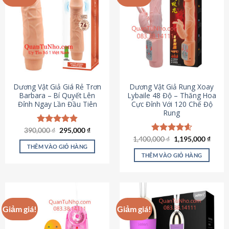
Dương Vật Giả Giá Rẻ Trơn
Dương Vật Giả Rung Xoay
Barbara – Bí Quyết Lên
Lybaile 48 Độ – Thăng Hoa
Đỉnh Ngay Lần Đầu Tiên
Cực Đỉnh Với 120 Chế Độ
Rung
Giá
Giá
390,000
Được xếp
₫
295,000
₫
gốc
hiện
hạng
4.90
Giá
Giá
1,400,000
Được xếp
₫
1,195,000
₫
là:
tại
gốc
hiện
5 sao
THÊM VÀO GIỎ HÀNG
hạng
4.62
390,000 ₫.
là:
là:
tại
5 sao
THÊM VÀO GIỎ HÀNG
295,000 ₫.
1,400,000 ₫.
là:
1,195
Giảm giá!
Giảm giá!