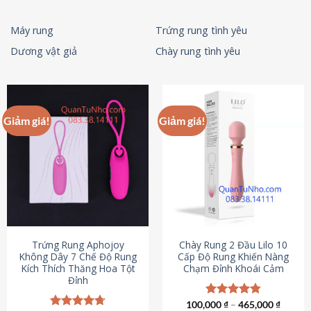
Máy rung
Trứng rung tình yêu
Dương vật giả
Chày rung tình yêu
Giảm giá!
Giảm giá!
Trứng Rung Aphojoy
Chày Rung 2 Đầu Lilo 10
Không Dây 7 Chế Độ Rung
Cấp Độ Rung Khiến Nàng
Kích Thích Thăng Hoa Tột
Chạm Đỉnh Khoái Cảm
Đỉnh
100,000
Được xếp
₫
–
465,000
₫