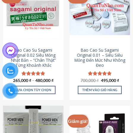
chọn
trên
trang
sản
phẩm
Bao Cao Su Sagami
Bao Cao Su Sagami
Original 0.02 Siêu Mỏng
Original 0.01 – Siêu Siêu
Nhật Bản – “Chân Thật”
Mỏng Đến Mức Như Không
Từng Khoảnh Khắc
Đeo
Giá
Giá
265,000
Được xếp
₫
–
480,000
₫
700,000
Được xếp
₫
495,000
₫
gốc
hiện
hạng
4.87
hạng
4.83
là:
tại
5 sao
5 sao
LỰA CHỌN TÙY CHỌN
THÊM VÀO GIỎ HÀNG
700,000 ₫.
là:
495,000
Sản
phẩm
này
có
Giảm giá!
nhiều
biến