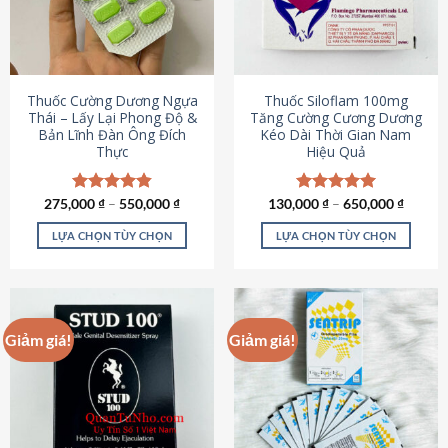
tùy
tùy
chọn
chọn
có
có
thể
thể
được
được
Thuốc Cường Dương Ngựa
Thuốc Siloflam 100mg
chọn
chọn
Thái – Lấy Lại Phong Độ &
Tăng Cường Cương Dương
Bản Lĩnh Đàn Ông Đích
Kéo Dài Thời Gian Nam
trên
trên
Thực
Hiệu Quả
trang
trang
sản
sản
phẩm
phẩm
275,000
Được xếp
₫
–
550,000
₫
130,000
Được xếp
₫
–
650,000
₫
hạng
4.87
hạng
5.00
5 sao
5 sao
LỰA CHỌN TÙY CHỌN
LỰA CHỌN TÙY CHỌN
Sản
Sản
phẩm
phẩm
này
này
có
có
Giảm giá!
Giảm giá!
nhiều
nhiều
biến
biến
thể.
thể.
Các
Các
tùy
tùy
chọn
chọn