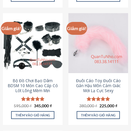
Sản
Sản
phẩm
phẩm
này
này
có
có
Giảm giá!
Giảm giá!
nhiều
nhiều
biến
biến
thể.
thể.
Các
Các
tùy
tùy
chọn
chọn
có
có
thể
thể
được
được
Bộ Đồ Chơi Bạo Dâm
Đuôi Cáo Toy Đuôi Cáo
chọn
chọn
BDSM 10 Món Cao Cấp Có
Gắn Hậu Môn Cảm Giác
Lót Lông Mềm Mịn
Mới Lạ Cực Sexy
trên
trên
trang
trang
sản
sản
Giá
Giá
Giá
Giá
595,000
Được xếp
₫
345,000
₫
380,000
Được xếp
₫
225,000
₫
phẩm
phẩm
gốc
hiện
gốc
hiện
hạng
4.88
hạng
4.88
là:
tại
là:
tại
5 sao
5 sao
THÊM VÀO GIỎ HÀNG
THÊM VÀO GIỎ HÀNG
595,000 ₫.
là:
380,000 ₫.
là:
345,000 ₫.
225,000