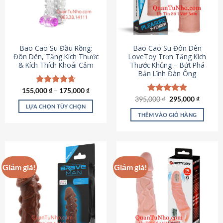
tùy
chọn
có
thể
được
Bao Cao Su Đầu Rồng:
Bao Cao Su Đôn Dên
chọn
Đôn Dên, Tăng Kích Thước
LoveToy Trơn Tăng Kích
& Kích Thích Khoái Cảm
Thước Khủng – Bứt Phá
trên
Bản Lĩnh Đàn Ông
trang
sản
155,000
Được xếp
₫
–
175,000
₫
phẩm
hạng
4.69
Giá
Giá
395,000
Được xếp
₫
295,000
₫
gốc
hiện
5 sao
LỰA CHỌN TÙY CHỌN
hạng
4.82
là:
tại
5 sao
THÊM VÀO GIỎ HÀNG
Sản
395,000 ₫.
là:
295,000
phẩm
này
có
nhiều
Giảm giá!
Giảm giá!
biến
thể.
Các
tùy
chọn
có