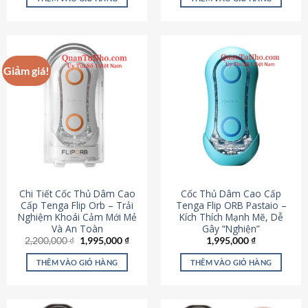
430,000 ₫.
là:
650,000 ₫.
là:
195,000 ₫.
295,000
Giảm giá!
Chi Tiết Cốc Thủ Dâm Cao
Cốc Thủ Dâm Cao Cấp
Cấp Tenga Flip Orb – Trải
Tenga Flip ORB Pastaio –
Nghiệm Khoái Cảm Mới Mẻ
Kích Thích Mạnh Mẽ, Dễ
Và An Toàn
Gây “Nghiện”
Giá
Giá
2,200,000
₫
1,995,000
₫
1,995,000
₫
gốc
hiện
là:
tại
THÊM VÀO GIỎ HÀNG
THÊM VÀO GIỎ HÀNG
2,200,000 ₫.
là:
1,995,000 ₫.