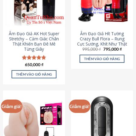
Âm Đạo Giả AK Hot Super
Âm Đạo Giả Hít Tường
Stretchy – Cảm Giác Chân
Crazy Bull Flora – Rung
Thật Khiến Bạn Đê Mê
Cực Sướng, Khít Như Thật
Từng Giây
Giá
Giá
995,000
₫
795,000
₫
gốc
hiện
là:
tại
THÊM VÀO GIỎ HÀNG
995,000 ₫.
là:
Được xếp
650,000
₫
795,000
hạng
4.75
5 sao
THÊM VÀO GIỎ HÀNG
Giảm giá!
Giảm giá!