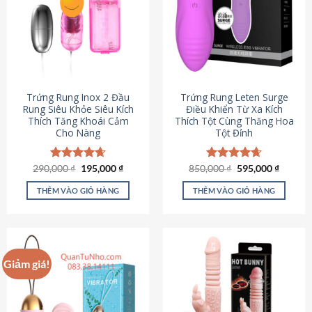
Trứng Rung Inox 2 Đầu
Trứng Rung Leten Surge
Rung Siêu Khỏe Siêu Kích
Điều Khiển Từ Xa Kích
Thích Tăng Khoái Cảm
Thích Tột Cùng Thăng Hoa
Cho Nàng
Tột Đỉnh
Giá
Giá
Giá
Giá
290,000
Được xếp
₫
195,000
₫
850,000
Được xếp
₫
595,000
₫
gốc
hiện
gốc
hiện
hạng
4.64
hạng
4.69
là:
tại
là:
tại
5 sao
5 sao
THÊM VÀO GIỎ HÀNG
THÊM VÀO GIỎ HÀNG
290,000 ₫.
là:
850,000 ₫.
là:
195,000 ₫.
595,000
Giảm giá!