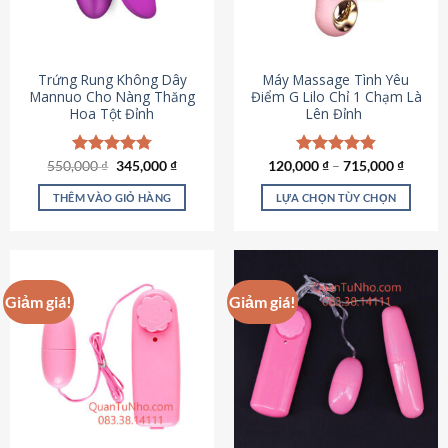
Trứng Rung Không Dây
Máy Massage Tình Yêu
Mannuo Cho Nàng Thăng
Điểm G Lilo Chỉ 1 Chạm Là
Hoa Tột Đỉnh
Lên Đỉnh
Giá
Giá
550,000
Được xếp
₫
345,000
₫
120,000
Được xếp
₫
–
715,000
₫
gốc
hiện
hạng
4.81
hạng
4.85
là:
tại
5 sao
5 sao
THÊM VÀO GIỎ HÀNG
LỰA CHỌN TÙY CHỌN
550,000 ₫.
là:
345,000 ₫.
Sản
phẩm
này
có
Giảm giá!
Giảm giá!
nhiều
biến
thể.
Các
tùy
chọn
có