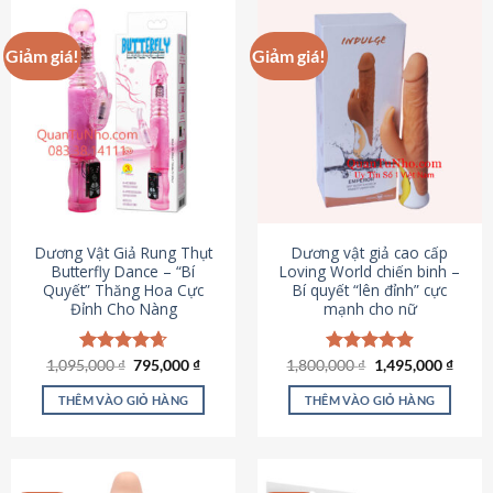
Giảm giá!
Giảm giá!
Dương Vật Giả Rung Thụt
Dương vật giả cao cấp
Butterfly Dance – “Bí
Loving World chiến binh –
Quyết” Thăng Hoa Cực
Bí quyết “lên đỉnh” cực
Đỉnh Cho Nàng
mạnh cho nữ
Giá
Giá
Giá
Giá
1,095,000
Được xếp
₫
795,000
₫
1,800,000
Được xếp
₫
1,495,000
₫
gốc
hiện
gốc
hiện
hạng
4.65
hạng
4.89
là:
tại
là:
tại
5 sao
5 sao
THÊM VÀO GIỎ HÀNG
THÊM VÀO GIỎ HÀNG
1,095,000 ₫.
là:
1,800,000 ₫.
là:
795,000 ₫.
1,495