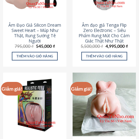
Âm Đạo Giả Silicon Dream
Âm đạo giả Tenga Flip
Sweet Heart – Múp Như
Zero Electronic – Siêu
Thật, Rung Sướng Tê
Phẩm Rung Mút Cho Cảm
Người
Giác Thật Như Thật
Giá
Giá
Giá
Giá
795,000
₫
545,000
₫
5,500,000
₫
4,995,000
₫
gốc
hiện
gốc
hiện
là:
tại
là:
tại
THÊM VÀO GIỎ HÀNG
THÊM VÀO GIỎ HÀNG
795,000 ₫.
là:
5,500,000 ₫.
là:
545,000 ₫.
4,995
Giảm giá!
Giảm giá!