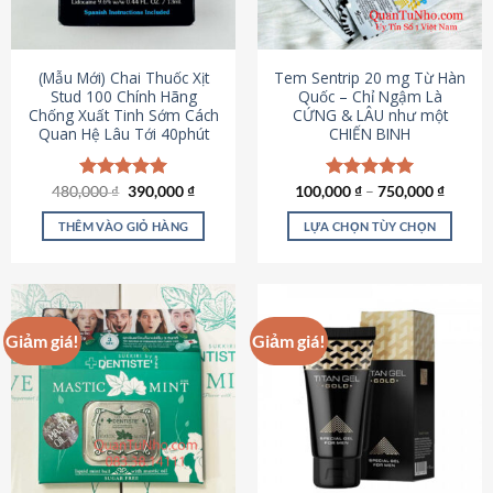
có
có
thể
thể
được
được
(Mẫu Mới) Chai Thuốc Xịt
Tem Sentrip 20 mg Từ Hàn
chọn
chọn
Stud 100 Chính Hãng
Quốc – Chỉ Ngậm Là
Chống Xuất Tinh Sớm Cách
CỨNG & LÂU như một
trên
trên
Quan Hệ Lâu Tới 40phút
CHIẾN BINH
trang
trang
sản
sản
phẩm
phẩm
Giá
Giá
480,000
Được xếp
₫
390,000
₫
100,000
Được xếp
₫
–
750,000
₫
gốc
hiện
hạng
5.00
hạng
5.00
là:
tại
5 sao
5 sao
THÊM VÀO GIỎ HÀNG
LỰA CHỌN TÙY CHỌN
480,000 ₫.
là:
390,000 ₫.
Sản
phẩm
này
có
Giảm giá!
Giảm giá!
nhiều
biến
thể.
Các
tùy
chọn
có