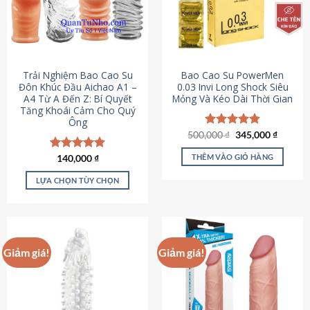
Trải Nghiệm Bao Cao Su
Bao Cao Su PowerMen
Đôn Khúc Đầu Aichao A1 –
0.03 Invi Long Shock Siêu
A4 Từ A Đến Z: Bí Quyết
Mỏng Và Kéo Dài Thời Gian
Tăng Khoái Cảm Cho Quý
Ông
Giá
Giá
500,000
Được xếp
₫
345,000
₫
gốc
hiện
hạng
4.85
là:
tại
5 sao
THÊM VÀO GIỎ HÀNG
Được xếp
140,000
₫
500,000 ₫.
là:
hạng
4.88
345,000
5 sao
LỰA CHỌN TÙY CHỌN
Sản
phẩm
này
có
Giảm giá!
Giảm giá!
nhiều
biến
thể.
Các