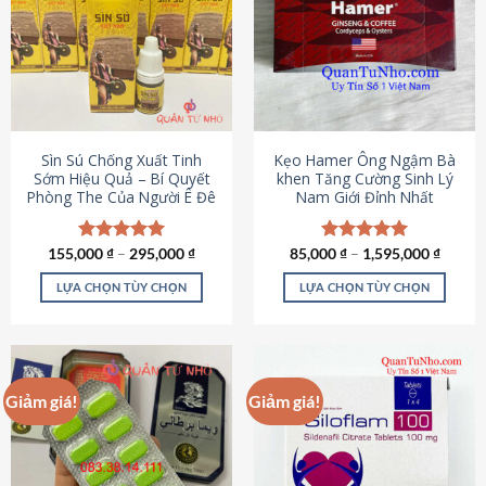
thể.
Các
tùy
chọn
có
thể
được
Sìn Sú Chống Xuất Tinh
Kẹo Hamer Ông Ngậm Bà
chọn
Sớm Hiệu Quả – Bí Quyết
khen Tăng Cường Sinh Lý
Phòng The Của Người Ê Đê
Nam Giới Đỉnh Nhất
trên
trang
sản
155,000
Được xếp
₫
–
295,000
₫
85,000
Được xếp
₫
–
1,595,000
₫
phẩm
hạng
4.95
hạng
5.00
5 sao
5 sao
LỰA CHỌN TÙY CHỌN
LỰA CHỌN TÙY CHỌN
Sản
Sản
phẩm
phẩm
này
này
có
có
Giảm giá!
Giảm giá!
nhiều
nhiều
biến
biến
thể.
thể.
Các
Các