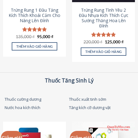
thể
được
Trứng Rung 1 Đầu Tăng
Trứng Rung Tình Yêu 2
chọn
Kích Thích Khoái Cảm Cho
Đầu Nhựa Kích Thích Cực
Nàng Lên Đỉnh
Sướng Thăng Hoa Lên
trên
Đỉnh
trang
sản
Giá
Giá
135,000
Được xếp
₫
95,000
₫
phẩm
gốc
hiện
hạng
4.87
Giá
Giá
220,000
Được xếp
₫
125,000
₫
là:
tại
gốc
hiện
5 sao
THÊM VÀO GIỎ HÀNG
hạng
4.79
135,000 ₫.
là:
là:
tại
5 sao
THÊM VÀO GIỎ HÀNG
95,000 ₫.
220,000 ₫.
là:
125,000
Thuốc Tăng Sinh Lý
Thuốc cường dương
Thuốc xuất tinh sớm
Nước hoa kích thích
Tăng kích cỡ dương vật
Giảm giá!
Giảm giá!