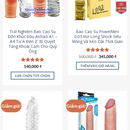
Trải Nghiệm Bao Cao Su
Bao Cao Su PowerMen
Đôn Khúc Đầu Aichao A1 –
0.03 Invi Long Shock Siêu
A4 Từ A Đến Z: Bí Quyết
Mỏng Và Kéo Dài Thời Gian
Tăng Khoái Cảm Cho Quý
Ông
Giá
Giá
500,000
Được xếp
₫
345,000
₫
gốc
hiện
hạng
4.85
là:
tại
5 sao
THÊM VÀO GIỎ HÀNG
Được xếp
140,000
₫
500,000 ₫.
là:
hạng
4.88
345,000
5 sao
LỰA CHỌN TÙY CHỌN
Sản
phẩm
này
có
Giảm giá!
Giảm giá!
nhiều
biến
thể.
Các