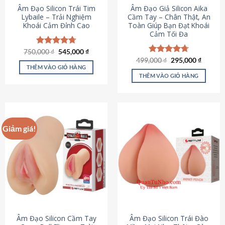
Âm Đạo Silicon Trái Tim
Âm Đạo Giả Silicon Aika
Lybaile – Trải Nghiệm
Cầm Tay – Chân Thật, An
Khoái Cảm Đỉnh Cao
Toàn Giúp Bạn Đạt Khoái
Cảm Tối Đa
Giá
Giá
750,000
Được xếp
₫
545,000
₫
gốc
hiện
hạng
4.70
Giá
Giá
499,000
Được xếp
₫
295,000
₫
là:
tại
gốc
hiện
5 sao
THÊM VÀO GIỎ HÀNG
hạng
4.75
750,000 ₫.
là:
là:
tại
5 sao
THÊM VÀO GIỎ HÀNG
545,000 ₫.
499,000 ₫.
là:
295,000
Giảm giá!
Âm Đạo Silicon Cầm Tay
Âm Đạo Silicon Trái Đào