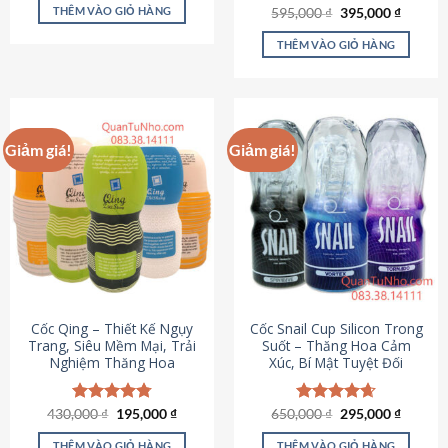
sản
là:
tại
THÊM VÀO GIỎ HÀNG
Giá
Giá
595,000
Được xếp
₫
395,000
₫
895,000 ₫.
là:
phẩm
gốc
hiện
hạng
4.64
695,000 ₫.
là:
tại
5 sao
THÊM VÀO GIỎ HÀNG
595,000 ₫.
là:
395,000
Giảm giá!
Giảm giá!
Cốc Qing – Thiết Kế Ngụy
Cốc Snail Cup Silicon Trong
Trang, Siêu Mềm Mại, Trải
Suốt – Thăng Hoa Cảm
Nghiệm Thăng Hoa
Xúc, Bí Mật Tuyệt Đối
Giá
Giá
Giá
Giá
430,000
Được xếp
₫
195,000
₫
650,000
Được xếp
₫
295,000
₫
gốc
hiện
gốc
hiện
hạng
4.78
hạng
4.69
là:
tại
là:
tại
5 sao
5 sao
THÊM VÀO GIỎ HÀNG
THÊM VÀO GIỎ HÀNG