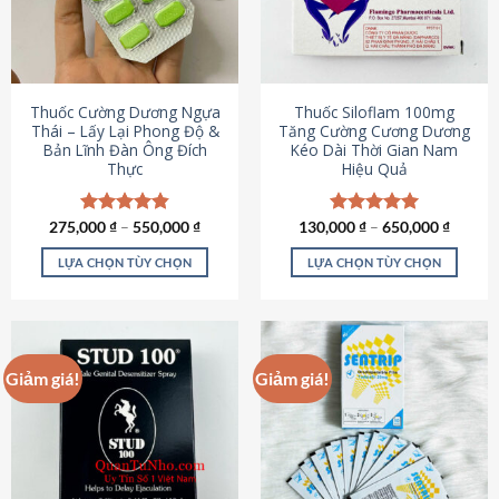
tùy
tùy
chọn
chọn
có
có
thể
thể
được
được
Thuốc Cường Dương Ngựa
Thuốc Siloflam 100mg
chọn
chọn
Thái – Lấy Lại Phong Độ &
Tăng Cường Cương Dương
Bản Lĩnh Đàn Ông Đích
Kéo Dài Thời Gian Nam
trên
trên
Thực
Hiệu Quả
trang
trang
sản
sản
phẩm
phẩm
275,000
Được xếp
₫
–
550,000
₫
130,000
Được xếp
₫
–
650,000
₫
hạng
4.87
hạng
5.00
5 sao
5 sao
LỰA CHỌN TÙY CHỌN
LỰA CHỌN TÙY CHỌN
Sản
Sản
phẩm
phẩm
này
này
có
có
Giảm giá!
Giảm giá!
nhiều
nhiều
biến
biến
thể.
thể.
Các
Các
tùy
tùy
chọn
chọn