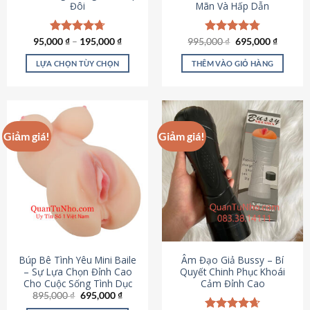
Đôi
Mãn Và Hấp Dẫn
Giá
Giá
95,000
Được xếp
₫
–
195,000
₫
995,000
Được xếp
₫
695,000
₫
gốc
hiện
hạng
4.70
hạng
4.80
là:
tại
5 sao
5 sao
LỰA CHỌN TÙY CHỌN
THÊM VÀO GIỎ HÀNG
995,000 ₫.
là:
695,000
Sản
phẩm
này
có
Giảm giá!
Giảm giá!
nhiều
biến
thể.
Các
tùy
chọn
có
thể
được
Búp Bê Tình Yêu Mini Baile
Âm Đạo Giả Bussy – Bí
chọn
– Sự Lựa Chọn Đỉnh Cao
Quyết Chinh Phục Khoái
Cho Cuộc Sống Tình Dục
Cảm Đỉnh Cao
trên
Giá
Giá
895,000
₫
695,000
₫
trang
gốc
hiện