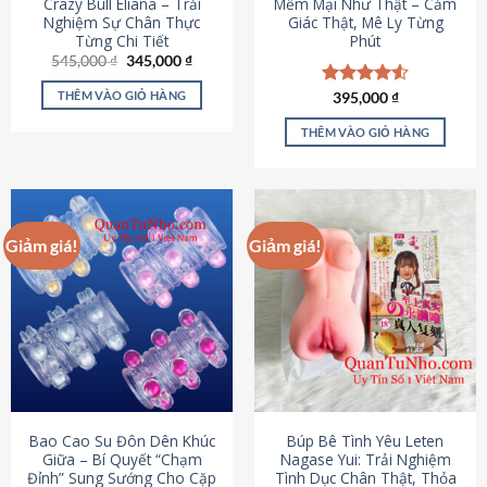
Crazy Bull Eliana – Trải
Mềm Mại Như Thật – Cảm
Nghiệm Sự Chân Thực
Giác Thật, Mê Ly Từng
Từng Chi Tiết
Phút
Giá
Giá
545,000
₫
345,000
₫
gốc
hiện
là:
tại
THÊM VÀO GIỎ HÀNG
Được xếp
395,000
₫
545,000 ₫.
là:
hạng
4.53
345,000 ₫.
5 sao
THÊM VÀO GIỎ HÀNG
Giảm giá!
Giảm giá!
Bao Cao Su Đôn Dên Khúc
Búp Bê Tình Yêu Leten
Giữa – Bí Quyết “Chạm
Nagase Yui: Trải Nghiệm
Đỉnh” Sung Sướng Cho Cặp
Tình Dục Chân Thật, Thỏa