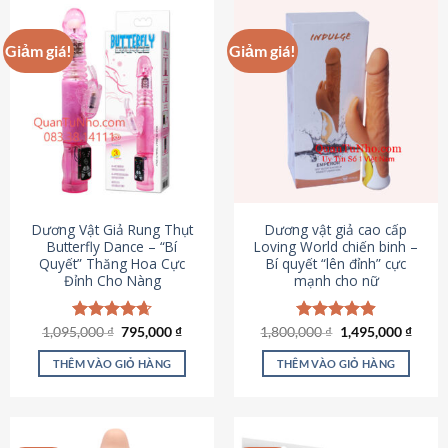
Giảm giá!
Giảm giá!
Dương Vật Giả Rung Thụt
Dương vật giả cao cấp
Butterfly Dance – “Bí
Loving World chiến binh –
Quyết” Thăng Hoa Cực
Bí quyết “lên đỉnh” cực
Đỉnh Cho Nàng
mạnh cho nữ
Giá
Giá
Giá
Giá
1,095,000
Được xếp
₫
795,000
₫
1,800,000
Được xếp
₫
1,495,000
₫
gốc
hiện
gốc
hiện
hạng
4.65
hạng
4.89
là:
tại
là:
tại
5 sao
5 sao
THÊM VÀO GIỎ HÀNG
THÊM VÀO GIỎ HÀNG
1,095,000 ₫.
là:
1,800,000 ₫.
là:
795,000 ₫.
1,495