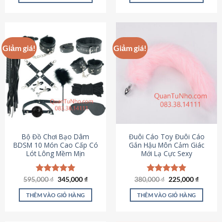
Sản
Sản
phẩm
phẩm
này
này
có
có
Giảm giá!
Giảm giá!
nhiều
nhiều
biến
biến
thể.
thể.
Các
Các
tùy
tùy
chọn
chọn
có
có
thể
thể
được
được
Bộ Đồ Chơi Bạo Dâm
Đuôi Cáo Toy Đuôi Cáo
chọn
chọn
BDSM 10 Món Cao Cấp Có
Gắn Hậu Môn Cảm Giác
Lót Lông Mềm Mịn
Mới Lạ Cực Sexy
trên
trên
trang
trang
sản
sản
Giá
Giá
Giá
Giá
595,000
Được xếp
₫
345,000
₫
380,000
Được xếp
₫
225,000
₫
phẩm
phẩm
gốc
hiện
gốc
hiện
hạng
4.88
hạng
4.88
là:
tại
là:
tại
5 sao
5 sao
THÊM VÀO GIỎ HÀNG
THÊM VÀO GIỎ HÀNG
595,000 ₫.
là:
380,000 ₫.
là:
345,000 ₫.
225,000