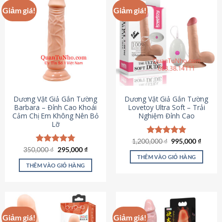
Giảm giá!
Giảm giá!
Dương Vật Giả Gắn Tường
Dương Vật Giả Gắn Tường
Barbara – Đỉnh Cao Khoái
Lovetoy Ultra Soft – Trải
Cảm Chị Em Không Nên Bỏ
Nghiệm Đỉnh Cao
Lỡ
Giá
Giá
1,200,000
Được xếp
₫
995,000
₫
gốc
hiện
Giá
Giá
hạng
4.82
350,000
Được xếp
₫
295,000
₫
là:
tại
gốc
hiện
5 sao
THÊM VÀO GIỎ HÀNG
hạng
4.79
1,200,000 ₫.
là:
là:
tại
5 sao
THÊM VÀO GIỎ HÀNG
995,00
350,000 ₫.
là:
295,000 ₫.
Giảm giá!
Giảm giá!