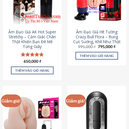
Âm Đạo Giả AK Hot Super
Âm Đạo Giả Hít Tường
Stretchy – Cảm Giác Chân
Crazy Bull Flora – Rung
Thật Khiến Bạn Đê Mê
Cực Sướng, Khít Như Thật
Từng Giây
Giá
Giá
995,000
₫
795,000
₫
gốc
hiện
là:
tại
THÊM VÀO GIỎ HÀNG
995,000 ₫.
là:
Được xếp
650,000
₫
795,000
hạng
4.75
5 sao
THÊM VÀO GIỎ HÀNG
Giảm giá!
Giảm giá!