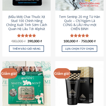
có
có
thể
thể
được
được
(Mẫu Mới) Chai Thuốc Xịt
Tem Sentrip 20 mg Từ Hàn
chọn
chọn
Stud 100 Chính Hãng
Quốc – Chỉ Ngậm Là
Chống Xuất Tinh Sớm Cách
CỨNG & LÂU như một
trên
trên
Quan Hệ Lâu Tới 40phút
CHIẾN BINH
trang
trang
sản
sản
phẩm
phẩm
Giá
Giá
480,000
Được xếp
₫
390,000
₫
100,000
Được xếp
₫
–
750,000
₫
gốc
hiện
hạng
5.00
hạng
5.00
là:
tại
5 sao
5 sao
THÊM VÀO GIỎ HÀNG
LỰA CHỌN TÙY CHỌN
480,000 ₫.
là:
390,000 ₫.
Sản
phẩm
này
có
Giảm giá!
Giảm giá!
nhiều
biến
thể.
Các
tùy
chọn
có