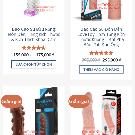
tùy
chọn
có
thể
được
Bao Cao Su Đầu Rồng:
Bao Cao Su Đôn Dên
chọn
Đôn Dên, Tăng Kích Thước
LoveToy Trơn Tăng Kích
& Kích Thích Khoái Cảm
Thước Khủng – Bứt Phá
trên
Bản Lĩnh Đàn Ông
trang
sản
155,000
Được xếp
₫
–
175,000
₫
phẩm
hạng
4.69
Giá
Giá
395,000
Được xếp
₫
295,000
₫
gốc
hiện
5 sao
LỰA CHỌN TÙY CHỌN
hạng
4.82
là:
tại
5 sao
THÊM VÀO GIỎ HÀNG
Sản
395,000 ₫.
là:
295,000
phẩm
này
có
nhiều
Giảm giá!
Giảm giá!
biến
thể.
Các
tùy
chọn
có