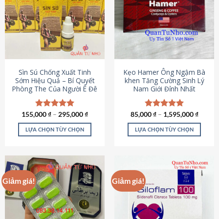
thể.
Các
tùy
chọn
có
thể
được
Sìn Sú Chống Xuất Tinh
Kẹo Hamer Ông Ngậm Bà
chọn
Sớm Hiệu Quả – Bí Quyết
khen Tăng Cường Sinh Lý
Phòng The Của Người Ê Đê
Nam Giới Đỉnh Nhất
trên
trang
sản
155,000
Được xếp
₫
–
295,000
₫
85,000
Được xếp
₫
–
1,595,000
₫
phẩm
hạng
4.95
hạng
5.00
5 sao
5 sao
LỰA CHỌN TÙY CHỌN
LỰA CHỌN TÙY CHỌN
Sản
Sản
phẩm
phẩm
này
này
có
có
Giảm giá!
Giảm giá!
nhiều
nhiều
biến
biến
thể.
thể.
Các
Các