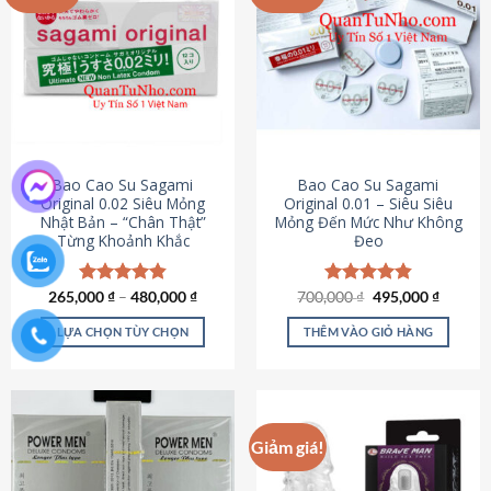
chọn
trên
trang
sản
phẩm
Bao Cao Su Sagami
Bao Cao Su Sagami
Original 0.02 Siêu Mỏng
Original 0.01 – Siêu Siêu
Nhật Bản – “Chân Thật”
Mỏng Đến Mức Như Không
Từng Khoảnh Khắc
Đeo
Giá
Giá
265,000
Được xếp
₫
–
480,000
₫
700,000
Được xếp
₫
495,000
₫
gốc
hiện
hạng
4.87
hạng
4.83
là:
tại
5 sao
5 sao
LỰA CHỌN TÙY CHỌN
THÊM VÀO GIỎ HÀNG
700,000 ₫.
là:
495,000
Sản
phẩm
này
có
Giảm giá!
nhiều
biến