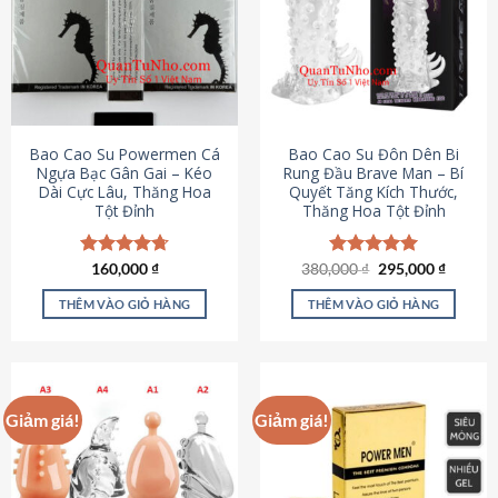
thể.
Các
tùy
chọn
có
thể
được
Bao Cao Su Powermen Cá
Bao Cao Su Đôn Dên Bi
chọn
Ngựa Bạc Gân Gai – Kéo
Rung Đầu Brave Man – Bí
Dài Cực Lâu, Thăng Hoa
Quyết Tăng Kích Thước,
trên
Tột Đỉnh
Thăng Hoa Tột Đỉnh
trang
sản
phẩm
Giá
Giá
Được xếp
160,000
₫
380,000
Được xếp
₫
295,000
₫
gốc
hiện
hạng
4.73
hạng
5.00
là:
tại
5 sao
5 sao
THÊM VÀO GIỎ HÀNG
THÊM VÀO GIỎ HÀNG
380,000 ₫.
là:
295,000
Giảm giá!
Giảm giá!