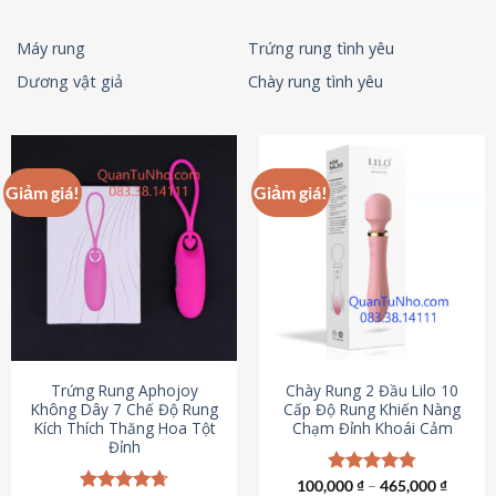
Máy rung
Trứng rung tình yêu
Dương vật giả
Chày rung tình yêu
Giảm giá!
Giảm giá!
Trứng Rung Aphojoy
Chày Rung 2 Đầu Lilo 10
Không Dây 7 Chế Độ Rung
Cấp Độ Rung Khiến Nàng
Kích Thích Thăng Hoa Tột
Chạm Đỉnh Khoái Cảm
Đỉnh
100,000
Được xếp
₫
–
465,000
₫