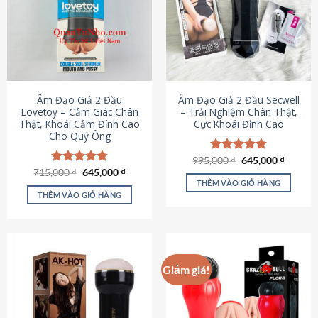
Âm Đạo Giả 2 Đầu
Âm Đạo Giả 2 Đầu Secwell
Lovetoy – Cảm Giác Chân
– Trải Nghiệm Chân Thật,
Thật, Khoái Cảm Đỉnh Cao
Cực Khoái Đỉnh Cao
Cho Quý Ông
Giá
Giá
995,000
Được xếp
₫
645,000
₫
gốc
hiện
Giá
Giá
hạng
4.88
715,000
Được xếp
₫
645,000
₫
là:
tại
gốc
hiện
5 sao
THÊM VÀO GIỎ HÀNG
hạng
4.79
995,000 ₫.
là:
là:
tại
5 sao
THÊM VÀO GIỎ HÀNG
645,000
715,000 ₫.
là:
645,000 ₫.
Giảm giá!