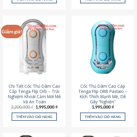
430,000 ₫.
là:
650,000 ₫.
là:
195,000 ₫.
295,000
Giảm giá!
Chi Tiết Cốc Thủ Dâm Cao
Cốc Thủ Dâm Cao Cấp
Cấp Tenga Flip Orb – Trải
Tenga Flip ORB Pastaio –
Nghiệm Khoái Cảm Mới Mẻ
Kích Thích Mạnh Mẽ, Dễ
Và An Toàn
Gây “Nghiện”
Giá
Giá
2,200,000
₫
1,995,000
₫
1,995,000
₫
gốc
hiện
là:
tại
THÊM VÀO GIỎ HÀNG
THÊM VÀO GIỎ HÀNG
2,200,000 ₫.
là:
1,995,000 ₫.