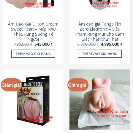
Âm Đạo Giả Silicon Dream
Âm đạo giả Tenga Flip
Sweet Heart – Múp Như
Zero Electronic – Siêu
Thật, Rung Sướng Tê
Phẩm Rung Mút Cho Cảm
Người
Giác Thật Như Thật
Giá
Giá
Giá
Giá
795,000
₫
545,000
₫
5,500,000
₫
4,995,000
₫
gốc
hiện
gốc
hiện
là:
tại
là:
tại
THÊM VÀO GIỎ HÀNG
THÊM VÀO GIỎ HÀNG
795,000 ₫.
là:
5,500,000 ₫.
là:
545,000 ₫.
4,995
Giảm giá!
Giảm giá!