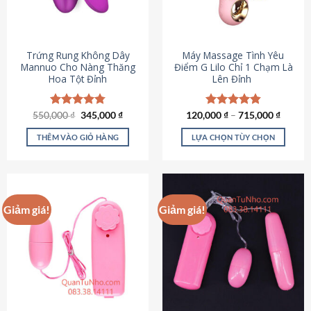
Trứng Rung Không Dây
Máy Massage Tình Yêu
Mannuo Cho Nàng Thăng
Điểm G Lilo Chỉ 1 Chạm Là
Hoa Tột Đỉnh
Lên Đỉnh
Giá
Giá
550,000
Được xếp
₫
345,000
₫
120,000
Được xếp
₫
–
715,000
₫
gốc
hiện
hạng
4.81
hạng
4.85
là:
tại
5 sao
5 sao
THÊM VÀO GIỎ HÀNG
LỰA CHỌN TÙY CHỌN
550,000 ₫.
là:
345,000 ₫.
Sản
phẩm
này
có
Giảm giá!
Giảm giá!
nhiều
biến
thể.
Các
tùy
chọn
có