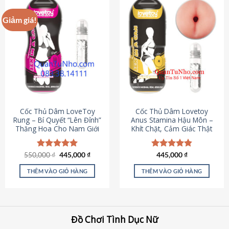
Giảm giá!
Cốc Thủ Dâm LoveToy
Cốc Thủ Dâm Lovetoy
Rung – Bí Quyết “Lên Đỉnh”
Anus Stamina Hậu Môn –
Thăng Hoa Cho Nam Giới
Khít Chặt, Cảm Giác Thật
Giá
Giá
550,000
Được xếp
₫
445,000
₫
Được xếp
445,000
₫
gốc
hiện
hạng
5.00
hạng
4.84
là:
tại
5 sao
5 sao
THÊM VÀO GIỎ HÀNG
THÊM VÀO GIỎ HÀNG
550,000 ₫.
là:
445,000 ₫.
Đồ Chơi Tình Dục Nữ