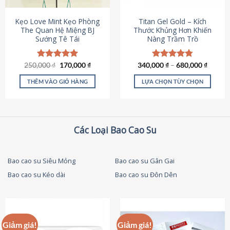
thể
được
Kẹo Love Mint Kẹo Phòng
Titan Gel Gold – Kích
chọn
The Quan Hệ Miệng BJ
Thước Khủng Hơn Khiến
Sướng Tê Tái
Nàng Trầm Trồ
trên
trang
sản
Giá
Giá
250,000
Được xếp
₫
170,000
₫
340,000
Được xếp
₫
–
680,000
₫
phẩm
gốc
hiện
hạng
5.00
hạng
4.79
là:
tại
5 sao
5 sao
THÊM VÀO GIỎ HÀNG
LỰA CHỌN TÙY CHỌN
250,000 ₫.
là:
170,000 ₫.
Sản
phẩm
này
có
Các Loại Bao Cao Su
nhiều
biến
thể.
Bao cao su Siêu Mỏng
Bao cao su Gân Gai
Các
Bao cao su Kéo dài
Bao cao su Đôn Dên
tùy
chọn
có
thể
được
Giảm giá!
Giảm giá!