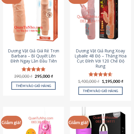
Dương Vật Giả Giá Rẻ Trơn
Dương Vật Giả Rung Xoay
Barbara – Bí Quyết Lên
Lybaile 48 Độ – Thăng Hoa
Đỉnh Ngay Lần Đầu Tiên
Cực Đỉnh Với 120 Chế Độ
Rung
Giá
Giá
390,000
Được xếp
₫
295,000
₫
gốc
hiện
hạng
4.90
Giá
Giá
1,400,000
Được xếp
₫
1,195,000
₫
là:
tại
gốc
hiện
5 sao
THÊM VÀO GIỎ HÀNG
hạng
4.62
390,000 ₫.
là:
là:
tại
5 sao
THÊM VÀO GIỎ HÀNG
295,000 ₫.
1,400,000 ₫.
là:
1,195
Giảm giá!
Giảm giá!