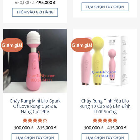
Giá
Giá
hạng
4.80
650,000
Được xếp
₫
495,000
₫
gốc
hiện
5 sao
LỰA CHỌN TÙY CHỌN
hạng
4.72
là:
tại
5 sao
THÊM VÀO GIỎ HÀNG
Sản
650,000 ₫.
là:
495,000 ₫.
phẩm
này
có
nhiều
Giảm giá!
Giảm giá!
biến
thể.
Các
tùy
chọn
có
thể
được
chọn
Chày Rung Mini Lilo Spark
Chày Rung Tình Yêu Lilo
Of Love Rung Cực Đã,
Rung 10 Cấp Độ Lên Đỉnh
trên
Nàng Cực Phê
Thật Sướng
trang
sản
phẩm
100,000
Được xếp
₫
–
315,000
₫
100,000
Được xếp
₫
–
415,000
₫
hạng
4.33
hạng
4.94
5 sao
5 sao
LỰA CHỌN TÙY CHỌN
LỰA CHỌN TÙY CHỌN