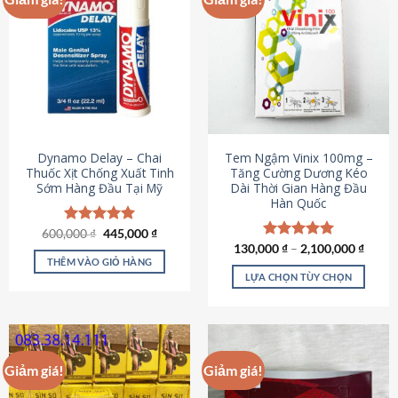
Dynamo Delay – Chai
Tem Ngậm Vinix 100mg –
Thuốc Xịt Chống Xuất Tinh
Tăng Cường Dương Kéo
Sớm Hàng Đầu Tại Mỹ
Dài Thời Gian Hàng Đầu
Hàn Quốc
Giá
Giá
600,000
Được xếp
₫
445,000
₫
gốc
hiện
hạng
5.00
130,000
Được xếp
₫
–
2,100,000
₫
là:
tại
5 sao
THÊM VÀO GIỎ HÀNG
hạng
5.00
600,000 ₫.
là:
5 sao
LỰA CHỌN TÙY CHỌN
445,000 ₫.
Sản
phẩm
này
có
Giảm giá!
Giảm giá!
nhiều
biến