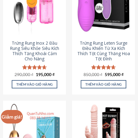
Trứng Rung Inox 2 Đầu
Trứng Rung Leten Surge
Rung Siêu Khỏe Siêu Kích
Điều Khiển Từ Xa Kích
Thích Tăng Khoái Cảm
Thích Tột Cùng Thăng Hoa
Cho Nàng
Tột Đỉnh
Giá
Giá
Giá
Giá
290,000
Được xếp
₫
195,000
₫
850,000
Được xếp
₫
595,000
₫
gốc
hiện
gốc
hiện
hạng
4.64
hạng
4.69
là:
tại
là:
tại
5 sao
5 sao
THÊM VÀO GIỎ HÀNG
THÊM VÀO GIỎ HÀNG
290,000 ₫.
là:
850,000 ₫.
là:
195,000 ₫.
595,000
Giảm giá!