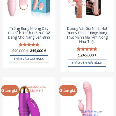
Trứng Rung Không Dây
Dương Vật Giả Nhiệt Hot
Lilo Kích Thích Điểm G Dễ
Bunny Chính Hãng: Rung
Dàng Cho Nàng Lên Đỉnh
Thụt Mạnh Mẽ, Ấm Nóng
Như Thật
Giá
Giá
590,000
Được xếp
₫
345,000
₫
gốc
hiện
hạng
4.79
Được xếp
1,245,000
₫
là:
tại
5 sao
THÊM VÀO GIỎ HÀNG
hạng
4.73
590,000 ₫.
là:
5 sao
THÊM VÀO GIỎ HÀNG
345,000 ₫.
Giảm giá!
Giảm giá!