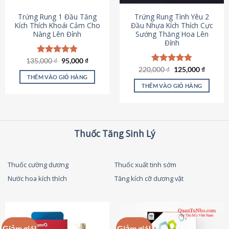
thể
được
Trứng Rung 1 Đầu Tăng
Trứng Rung Tình Yêu 2
chọn
Kích Thích Khoái Cảm Cho
Đầu Nhựa Kích Thích Cực
Nàng Lên Đỉnh
Sướng Thăng Hoa Lên
trên
Đỉnh
trang
sản
Giá
Giá
135,000
Được xếp
₫
95,000
₫
phẩm
gốc
hiện
hạng
4.87
Giá
Giá
220,000
Được xếp
₫
125,000
₫
là:
tại
gốc
hiện
5 sao
THÊM VÀO GIỎ HÀNG
hạng
4.79
135,000 ₫.
là:
là:
tại
5 sao
THÊM VÀO GIỎ HÀNG
95,000 ₫.
220,000 ₫.
là:
125,000
Thuốc Tăng Sinh Lý
Thuốc cường dương
Thuốc xuất tinh sớm
Nước hoa kích thích
Tăng kích cỡ dương vật
Giảm giá!
Giảm giá!