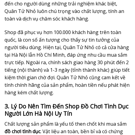
đến cho người dùng những trải nghiệm khác biệt,
Quân Tử Nhỏ luôn chú trọng vào chất lượng, tính an
toàn và dịch vụ chăm sóc khách hàng.
Shop đã phục vụ hơn 100.000 khách hàng trên toàn
quốc, là con số ấn tượng cho thấy sự tin tưởng của
người tiêu dùng. Hiện tại, Quân Tử Nhỏ có cả cửa hàng
tại Hà Nội lẫn Hồ Chí Minh, đáp ứng nhu cầu mua sắm
trực tiếp. Ngoài ra, chính sách giao hàng 30 phút đến 2
tiếng (nội thành) và 1-3 ngày (tỉnh thành khác) giúp tiết
kiệm thời gian chờ đợi. Quân Tử Nhỏ cũng cam kết về
tính chính hãng của sản phẩm, hoàn tiền nếu phát hiện
hàng kém chất lượng.
3. Lý Do Nên Tìm Đến Shop Đồ Chơi Tình Dục
Người Lớn Hà Nội Uy Tín
Chất lượng sản phẩm là yếu tố then chốt khi mua sắm
đồ chơi tình dục
. Vật liệu an toàn, bền bỉ và có chứng