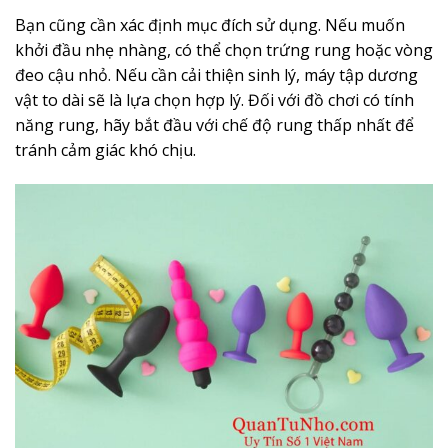
Bạn cũng cần xác định mục đích sử dụng. Nếu muốn
khởi đầu nhẹ nhàng, có thể chọn trứng rung hoặc vòng
đeo cậu nhỏ. Nếu cần cải thiện sinh lý, máy tập dương
vật to dài sẽ là lựa chọn hợp lý. Đối với đồ chơi có tính
năng rung, hãy bắt đầu với chế độ rung thấp nhất để
tránh cảm giác khó chịu.