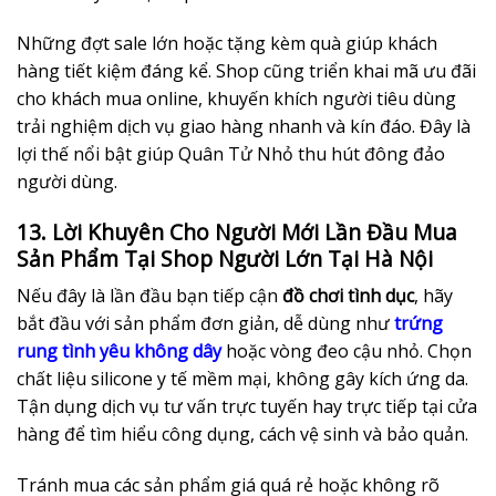
Những đợt sale lớn hoặc tặng kèm quà giúp khách
hàng tiết kiệm đáng kể. Shop cũng triển khai mã ưu đãi
cho khách mua online, khuyến khích người tiêu dùng
trải nghiệm dịch vụ giao hàng nhanh và kín đáo. Đây là
lợi thế nổi bật giúp Quân Tử Nhỏ thu hút đông đảo
người dùng.
13. Lời Khuyên Cho Người Mới Lần Đầu Mua
Sản Phẩm Tại Shop Người Lớn Tại Hà Nội
Nếu đây là lần đầu bạn tiếp cận
đồ chơi tình dục
, hãy
bắt đầu với sản phẩm đơn giản, dễ dùng như
trứng
rung tình yêu không dây
hoặc vòng đeo cậu nhỏ. Chọn
chất liệu silicone y tế mềm mại, không gây kích ứng da.
Tận dụng dịch vụ tư vấn trực tuyến hay trực tiếp tại cửa
hàng để tìm hiểu công dụng, cách vệ sinh và bảo quản.
Tránh mua các sản phẩm giá quá rẻ hoặc không rõ