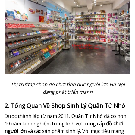
Thị trường shop đồ chơi tình dục người lớn Hà Nội
đang phát triển mạnh
2. Tổng Quan Về Shop Sinh Lý Quân Tử Nhỏ
Được thành lập từ năm 2011, Quân Tử Nhỏ đã có hơn
10 năm kinh nghiệm trong lĩnh vực cung cấp
đồ chơi
người lớn
và các sản phẩm sinh lý. Với mục tiêu mang