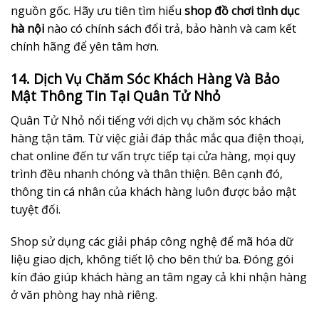
nguồn gốc. Hãy ưu tiên tìm hiểu
shop đồ chơi tình dục
hà nội
nào có chính sách đổi trả, bảo hành và cam kết
chính hãng để yên tâm hơn.
14. Dịch Vụ Chăm Sóc Khách Hàng Và Bảo
Mật Thông Tin Tại Quân Tử Nhỏ
Quân Tử Nhỏ nổi tiếng với dịch vụ chăm sóc khách
hàng tận tâm. Từ việc giải đáp thắc mắc qua điện thoại,
chat online đến tư vấn trực tiếp tại cửa hàng, mọi quy
trình đều nhanh chóng và thân thiện. Bên cạnh đó,
thông tin cá nhân của khách hàng luôn được bảo mật
tuyệt đối.
Shop sử dụng các giải pháp công nghệ để mã hóa dữ
liệu giao dịch, không tiết lộ cho bên thứ ba. Đóng gói
kín đáo giúp khách hàng an tâm ngay cả khi nhận hàng
ở văn phòng hay nhà riêng.