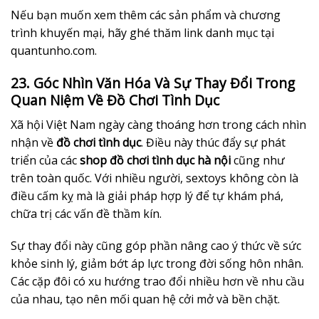
Nếu bạn muốn xem thêm các sản phẩm và chương
trình khuyến mại, hãy ghé thăm link danh mục tại
quantunho.com.
23. Góc Nhìn Văn Hóa Và Sự Thay Đổi Trong
Quan Niệm Về Đồ Chơi Tình Dục
Xã hội Việt Nam ngày càng thoáng hơn trong cách nhìn
nhận về
đồ chơi tình dục
. Điều này thúc đẩy sự phát
triển của các
shop đồ chơi tình dục hà nội
cũng như
trên toàn quốc. Với nhiều người, sextoys không còn là
điều cấm kỵ mà là giải pháp hợp lý để tự khám phá,
chữa trị các vấn đề thầm kín.
Sự thay đổi này cũng góp phần nâng cao ý thức về sức
khỏe sinh lý, giảm bớt áp lực trong đời sống hôn nhân.
Các cặp đôi có xu hướng trao đổi nhiều hơn về nhu cầu
của nhau, tạo nên mối quan hệ cởi mở và bền chặt.