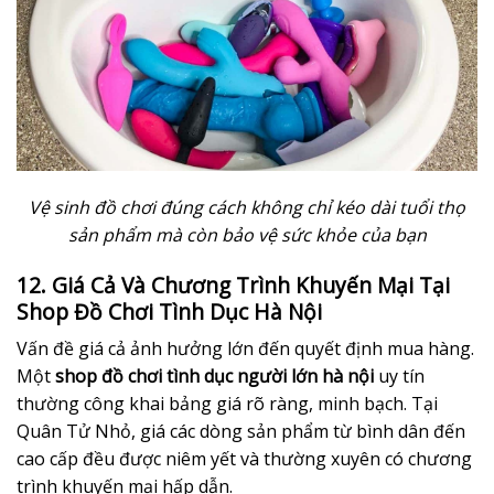
Vệ sinh đồ chơi đúng cách không chỉ kéo dài tuổi thọ
sản phẩm mà còn bảo vệ sức khỏe của bạn
12. Giá Cả Và Chương Trình Khuyến Mại Tại
Shop Đồ Chơi Tình Dục Hà Nội
Vấn đề giá cả ảnh hưởng lớn đến quyết định mua hàng.
Một
shop đồ chơi tình dục người lớn hà nội
uy tín
thường công khai bảng giá rõ ràng, minh bạch. Tại
Quân Tử Nhỏ, giá các dòng sản phẩm từ bình dân đến
cao cấp đều được niêm yết và thường xuyên có chương
trình khuyến mại hấp dẫn.