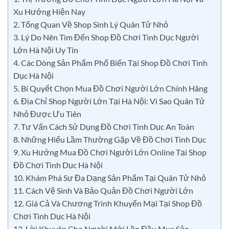
Xu Hướng Hiện Nay
2. Tổng Quan Về Shop Sinh Lý Quân Tử Nhỏ
3. Lý Do Nên Tìm Đến Shop Đồ Chơi Tình Dục Người
Lớn Hà Nội Uy Tín
4. Các Dòng Sản Phẩm Phổ Biến Tại Shop Đồ Chơi Tình
Dục Hà Nội
5. Bí Quyết Chọn Mua Đồ Chơi Người Lớn Chính Hãng
6. Địa Chỉ Shop Người Lớn Tại Hà Nội: Vì Sao Quân Tử
Nhỏ Được Ưu Tiên
7. Tư Vấn Cách Sử Dụng Đồ Chơi Tình Dục An Toàn
8. Những Hiểu Lầm Thường Gặp Về Đồ Chơi Tình Dục
9. Xu Hướng Mua Đồ Chơi Người Lớn Online Tại Shop
Đồ Chơi Tình Dục Hà Nội
10. Khám Phá Sự Đa Dạng Sản Phẩm Tại Quân Tử Nhỏ
11. Cách Vệ Sinh Và Bảo Quản Đồ Chơi Người Lớn
12. Giá Cả Và Chương Trình Khuyến Mại Tại Shop Đồ
Chơi Tình Dục Hà Nội
13. Lời Khuyên Cho Người Mới Lần Đầu Mua Sản