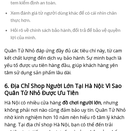
tem kiểm định an toàn.
Xem đánh giá từ người dùng khác để có cái nhìn chân
thực hơn.
Hỏi rõ về chính sách bảo hành, đổi trả để bảo vệ quyền
lợi của mình.
Quân Tử Nhỏ đáp ứng đầy đủ các tiêu chí này, từ cam
kết chất lượng đến dịch vụ bảo hành. Sự minh bạch là
yếu tố được ưu tiên hàng đầu, giúp khách hàng yên
tâm sử dụng sản phẩm lâu dài.
6. Địa Chỉ Shop Người Lớn Tại Hà Nội: Vì Sao
Quân Tử Nhỏ Được Ưu Tiên
Hà Nội có nhiều cửa hàng
đồ chơi người lớn
, nhưng
không phải nơi nào cũng đảm bảo uy tín. Quân Tử Nhỏ
nhờ kinh nghiệm hơn 10 năm nên hiểu rõ tâm lý khách
hàng. Tại địa chỉ shop Hà Nội, bạn có thể đến trải