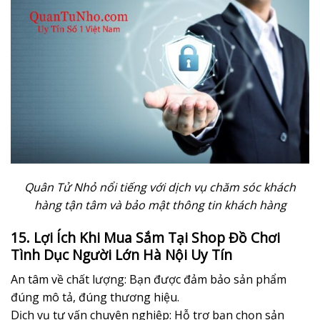
Quân Tử Nhỏ nổi tiếng với dịch vụ chăm sóc khách
hàng tận tâm và bảo mật thông tin khách hàng
15. Lợi Ích Khi Mua Sắm Tại Shop Đồ Chơi
Tình Dục Người Lớn Hà Nội Uy Tín
An tâm về chất lượng: Bạn được đảm bảo sản phẩm
đúng mô tả, đúng thương hiệu.
Dịch vụ tư vấn chuyên nghiệp: Hỗ trợ bạn chọn sản