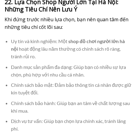
22. Lựa Chọn Shop Người Lớn Tại Hà Nội:
Những Tiêu Chí Nên Lưu Ý
Khi đứng trước nhiều lựa chọn, bạn nên quan tâm đến
những tiêu chí cốt lõi sau:
Uy tín và kinh nghiệm: Một
shop đồ chơi người lớn hà
nội
hoạt động lâu năm thường có chính sách rõ ràng,
tránh rủi ro.
Danh mục sản phẩm đa dạng: Giúp bạn có nhiều sự lựa
chọn, phù hợp với nhu cầu cá nhân.
Chính sách bảo mật: Đảm bảo thông tin cá nhân được giữ
kín tuyệt đối.
Chính sách bảo hành: Giúp bạn an tâm về chất lượng sau
khi mua.
Dịch vụ tư vấn: Giúp bạn chọn lựa chính xác, tránh lãng
phí.