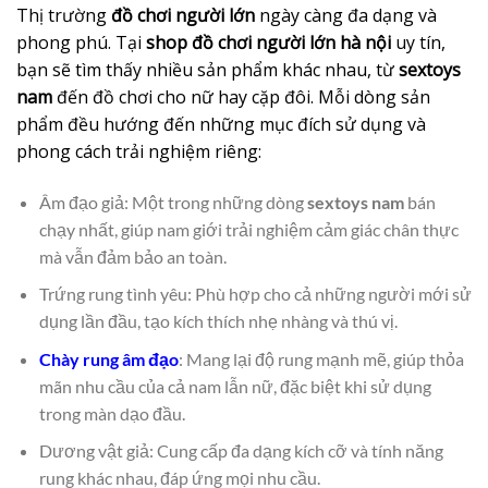
Thị trường
đồ chơi người lớn
ngày càng đa dạng và
phong phú. Tại
shop đồ chơi người lớn hà nội
uy tín,
bạn sẽ tìm thấy nhiều sản phẩm khác nhau, từ
sextoys
nam
đến đồ chơi cho nữ hay cặp đôi. Mỗi dòng sản
phẩm đều hướng đến những mục đích sử dụng và
phong cách trải nghiệm riêng:
Âm đạo giả: Một trong những dòng
sextoys nam
bán
chạy nhất, giúp nam giới trải nghiệm cảm giác chân thực
mà vẫn đảm bảo an toàn.
Trứng rung tình yêu: Phù hợp cho cả những người mới sử
dụng lần đầu, tạo kích thích nhẹ nhàng và thú vị.
Chày rung âm đạo
: Mang lại độ rung mạnh mẽ, giúp thỏa
mãn nhu cầu của cả nam lẫn nữ, đặc biệt khi sử dụng
trong màn dạo đầu.
Dương vật giả: Cung cấp đa dạng kích cỡ và tính năng
rung khác nhau, đáp ứng mọi nhu cầu.