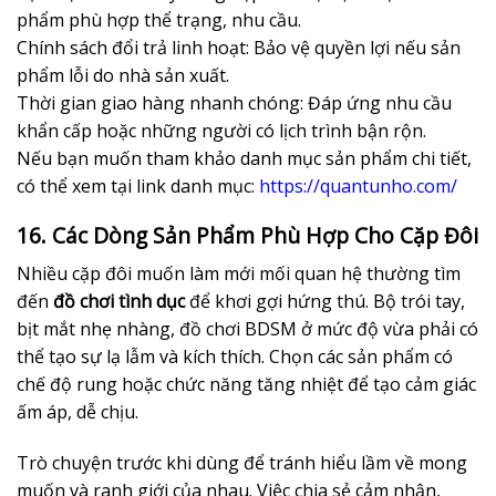
phẩm phù hợp thể trạng, nhu cầu.
Chính sách đổi trả linh hoạt: Bảo vệ quyền lợi nếu sản
phẩm lỗi do nhà sản xuất.
Thời gian giao hàng nhanh chóng: Đáp ứng nhu cầu
khẩn cấp hoặc những người có lịch trình bận rộn.
Nếu bạn muốn tham khảo danh mục sản phẩm chi tiết,
có thể xem tại link danh mục:
https://quantunho.com/
16. Các Dòng Sản Phẩm Phù Hợp Cho Cặp Đôi
Nhiều cặp đôi muốn làm mới mối quan hệ thường tìm
đến
đồ chơi tình dục
để khơi gợi hứng thú. Bộ trói tay,
bịt mắt nhẹ nhàng, đồ chơi BDSM ở mức độ vừa phải có
thể tạo sự lạ lẫm và kích thích. Chọn các sản phẩm có
chế độ rung hoặc chức năng tăng nhiệt để tạo cảm giác
ấm áp, dễ chịu.
Trò chuyện trước khi dùng để tránh hiểu lầm về mong
muốn và ranh giới của nhau. Việc chia sẻ cảm nhận,