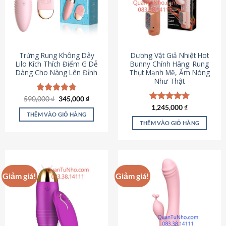
Trứng Rung Không Dây
Dương Vật Giả Nhiệt Hot
Lilo Kích Thích Điểm G Dễ
Bunny Chính Hãng: Rung
Dàng Cho Nàng Lên Đỉnh
Thụt Mạnh Mẽ, Ấm Nóng
Như Thật
Giá
Giá
590,000
Được xếp
₫
345,000
₫
gốc
hiện
hạng
4.79
Được xếp
1,245,000
₫
là:
tại
5 sao
THÊM VÀO GIỎ HÀNG
hạng
4.73
590,000 ₫.
là:
5 sao
THÊM VÀO GIỎ HÀNG
345,000 ₫.
Giảm giá!
Giảm giá!