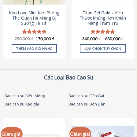
thể
được
Kẹo Love Mint Kẹo Phòng
Titan Gel Gold – Kích
chọn
The Quan Hệ Miệng BJ
Thước Khủng Hơn Khiến
Sướng Tê Tái
Nàng Trầm Trồ
trên
trang
sản
Giá
Giá
250,000
Được xếp
₫
170,000
₫
340,000
Được xếp
₫
–
680,000
₫
phẩm
gốc
hiện
hạng
5.00
hạng
4.79
là:
tại
5 sao
5 sao
THÊM VÀO GIỎ HÀNG
LỰA CHỌN TÙY CHỌN
250,000 ₫.
là:
170,000 ₫.
Sản
phẩm
này
có
Các Loại Bao Cao Su
nhiều
biến
thể.
Bao cao su Siêu Mỏng
Bao cao su Gân Gai
Các
Bao cao su Kéo dài
Bao cao su Đôn Dên
tùy
chọn
có
thể
được
Giảm giá!
Giảm giá!