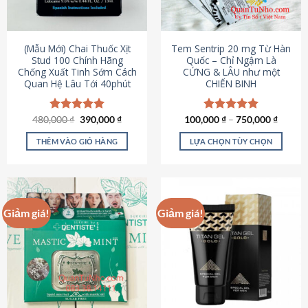
có
có
thể
thể
được
được
(Mẫu Mới) Chai Thuốc Xịt
Tem Sentrip 20 mg Từ Hàn
chọn
chọn
Stud 100 Chính Hãng
Quốc – Chỉ Ngậm Là
Chống Xuất Tinh Sớm Cách
CỨNG & LÂU như một
trên
trên
Quan Hệ Lâu Tới 40phút
CHIẾN BINH
trang
trang
sản
sản
phẩm
phẩm
Giá
Giá
480,000
Được xếp
₫
390,000
₫
100,000
Được xếp
₫
–
750,000
₫
gốc
hiện
hạng
5.00
hạng
5.00
là:
tại
5 sao
5 sao
THÊM VÀO GIỎ HÀNG
LỰA CHỌN TÙY CHỌN
480,000 ₫.
là:
390,000 ₫.
Sản
phẩm
này
có
Giảm giá!
Giảm giá!
nhiều
biến
thể.
Các
tùy
chọn
có