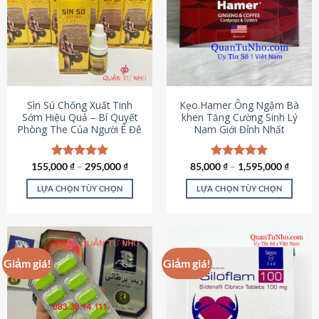
thể.
Các
tùy
chọn
có
thể
được
Sìn Sú Chống Xuất Tinh
Kẹo Hamer Ông Ngậm Bà
chọn
Sớm Hiệu Quả – Bí Quyết
khen Tăng Cường Sinh Lý
Phòng The Của Người Ê Đê
Nam Giới Đỉnh Nhất
trên
trang
sản
155,000
Được xếp
₫
–
295,000
₫
85,000
Được xếp
₫
–
1,595,000
₫
phẩm
hạng
4.95
hạng
5.00
5 sao
5 sao
LỰA CHỌN TÙY CHỌN
LỰA CHỌN TÙY CHỌN
Sản
Sản
phẩm
phẩm
này
này
có
có
Giảm giá!
Giảm giá!
nhiều
nhiều
biến
biến
thể.
thể.
Các
Các