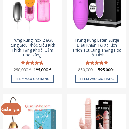
Trứng Rung Inox 2 Đầu
Trứng Rung Leten Surge
Rung Siêu Khỏe Siêu Kích
Điều Khiển Từ Xa Kích
Thích Tăng Khoái Cảm
Thích Tột Cùng Thăng Hoa
Cho Nàng
Tột Đỉnh
Giá
Giá
Giá
Giá
290,000
Được xếp
₫
195,000
₫
850,000
Được xếp
₫
595,000
₫
gốc
hiện
gốc
hiện
hạng
4.64
hạng
4.69
là:
tại
là:
tại
5 sao
5 sao
THÊM VÀO GIỎ HÀNG
THÊM VÀO GIỎ HÀNG
290,000 ₫.
là:
850,000 ₫.
là:
195,000 ₫.
595,000
Giảm giá!