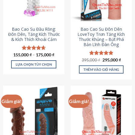
tùy
chọn
có
thể
được
Bao Cao Su Đầu Rồng:
Bao Cao Su Đôn Dên
chọn
Đôn Dên, Tăng Kích Thước
LoveToy Trơn Tăng Kích
& Kích Thích Khoái Cảm
Thước Khủng – Bứt Phá
trên
Bản Lĩnh Đàn Ông
trang
sản
155,000
Được xếp
₫
–
175,000
₫
phẩm
hạng
4.69
Giá
Giá
395,000
Được xếp
₫
295,000
₫
gốc
hiện
5 sao
LỰA CHỌN TÙY CHỌN
hạng
4.82
là:
tại
5 sao
THÊM VÀO GIỎ HÀNG
Sản
395,000 ₫.
là:
295,000
phẩm
này
có
nhiều
Giảm giá!
Giảm giá!
biến
thể.
Các
tùy
chọn
có