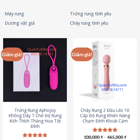
Máy rung
Trứng rung tình yêu
Dương vật giả
Chày rung tình yêu
Giảm giá!
Giảm giá!
Trứng Rung Aphojoy
Chày Rung 2 Đầu Lilo 10
Không Dây 7 Chế Độ Rung
Cấp Độ Rung Khiến Nàng
Kích Thích Thăng Hoa Tột
Chạm Đỉnh Khoái Cảm
Đỉnh
100,000
Được xếp
₫
–
465,000
₫