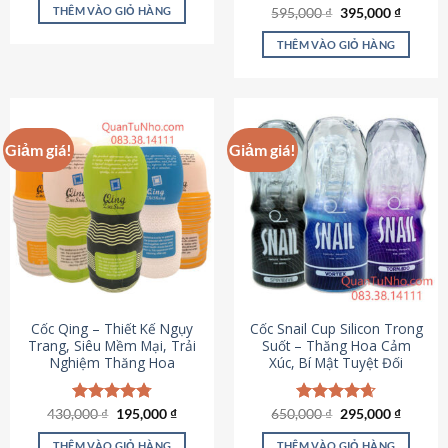
sản
là:
tại
THÊM VÀO GIỎ HÀNG
Giá
Giá
595,000
Được xếp
₫
395,000
₫
895,000 ₫.
là:
phẩm
gốc
hiện
hạng
4.64
695,000 ₫.
là:
tại
5 sao
THÊM VÀO GIỎ HÀNG
595,000 ₫.
là:
395,000
Giảm giá!
Giảm giá!
Cốc Qing – Thiết Kế Ngụy
Cốc Snail Cup Silicon Trong
Trang, Siêu Mềm Mại, Trải
Suốt – Thăng Hoa Cảm
Nghiệm Thăng Hoa
Xúc, Bí Mật Tuyệt Đối
Giá
Giá
Giá
Giá
430,000
Được xếp
₫
195,000
₫
650,000
Được xếp
₫
295,000
₫
gốc
hiện
gốc
hiện
hạng
4.78
hạng
4.69
là:
tại
là:
tại
5 sao
5 sao
THÊM VÀO GIỎ HÀNG
THÊM VÀO GIỎ HÀNG