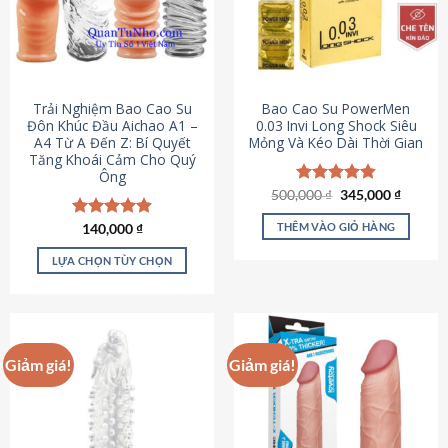
Trải Nghiệm Bao Cao Su
Bao Cao Su PowerMen
Đôn Khúc Đầu Aichao A1 –
0.03 Invi Long Shock Siêu
A4 Từ A Đến Z: Bí Quyết
Mỏng Và Kéo Dài Thời Gian
Tăng Khoái Cảm Cho Quý
Ông
Giá
Giá
500,000
Được xếp
₫
345,000
₫
gốc
hiện
hạng
4.85
là:
tại
5 sao
THÊM VÀO GIỎ HÀNG
Được xếp
140,000
₫
500,000 ₫.
là:
hạng
4.88
345,000
5 sao
LỰA CHỌN TÙY CHỌN
Sản
phẩm
này
có
Giảm giá!
Giảm giá!
nhiều
biến
thể.
Các