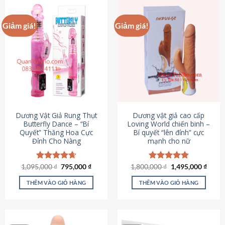
Giảm giá!
Giảm giá!
Dương Vật Giả Rung Thụt
Dương vật giả cao cấp
Butterfly Dance – “Bí
Loving World chiến binh –
Quyết” Thăng Hoa Cực
Bí quyết “lên đỉnh” cực
Đỉnh Cho Nàng
mạnh cho nữ
Giá
Giá
Giá
Giá
1,095,000
Được xếp
₫
795,000
₫
1,800,000
Được xếp
₫
1,495,000
₫
gốc
hiện
gốc
hiện
hạng
4.65
hạng
4.89
là:
tại
là:
tại
5 sao
5 sao
THÊM VÀO GIỎ HÀNG
THÊM VÀO GIỎ HÀNG
1,095,000 ₫.
là:
1,800,000 ₫.
là:
795,000 ₫.
1,495