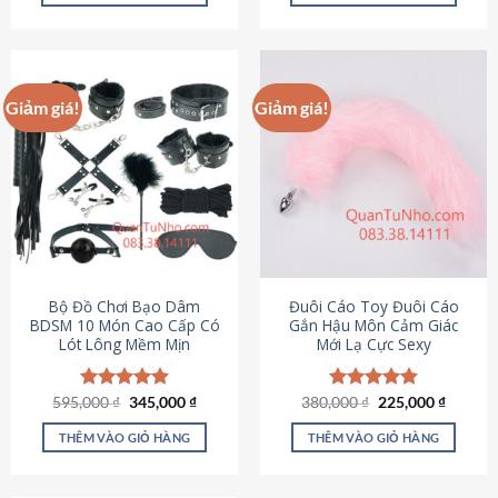
Sản
Sản
phẩm
phẩm
này
này
có
có
Giảm giá!
Giảm giá!
nhiều
nhiều
biến
biến
thể.
thể.
Các
Các
tùy
tùy
chọn
chọn
có
có
thể
thể
được
được
Bộ Đồ Chơi Bạo Dâm
Đuôi Cáo Toy Đuôi Cáo
chọn
chọn
BDSM 10 Món Cao Cấp Có
Gắn Hậu Môn Cảm Giác
Lót Lông Mềm Mịn
Mới Lạ Cực Sexy
trên
trên
trang
trang
sản
sản
Giá
Giá
Giá
Giá
595,000
Được xếp
₫
345,000
₫
380,000
Được xếp
₫
225,000
₫
phẩm
phẩm
gốc
hiện
gốc
hiện
hạng
4.88
hạng
4.88
là:
tại
là:
tại
5 sao
5 sao
THÊM VÀO GIỎ HÀNG
THÊM VÀO GIỎ HÀNG
595,000 ₫.
là:
380,000 ₫.
là:
345,000 ₫.
225,000