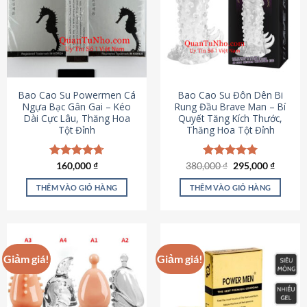
thể.
Các
tùy
chọn
có
thể
được
Bao Cao Su Powermen Cá
Bao Cao Su Đôn Dên Bi
chọn
Ngựa Bạc Gân Gai – Kéo
Rung Đầu Brave Man – Bí
Dài Cực Lâu, Thăng Hoa
Quyết Tăng Kích Thước,
trên
Tột Đỉnh
Thăng Hoa Tột Đỉnh
trang
sản
phẩm
Giá
Giá
Được xếp
160,000
₫
380,000
Được xếp
₫
295,000
₫
gốc
hiện
hạng
4.73
hạng
5.00
là:
tại
5 sao
5 sao
THÊM VÀO GIỎ HÀNG
THÊM VÀO GIỎ HÀNG
380,000 ₫.
là:
295,000
Giảm giá!
Giảm giá!