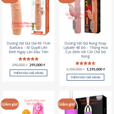
Dương Vật Giả Giá Rẻ Trơn
Dương Vật Giả Rung Xoay
Barbara – Bí Quyết Lên
Lybaile 48 Độ – Thăng Hoa
Đỉnh Ngay Lần Đầu Tiên
Cực Đỉnh Với 120 Chế Độ
Rung
Giá
Giá
390,000
Được xếp
₫
295,000
₫
gốc
hiện
hạng
4.90
Giá
Giá
1,400,000
Được xếp
₫
1,195,000
₫
là:
tại
gốc
hiện
5 sao
THÊM VÀO GIỎ HÀNG
hạng
4.62
390,000 ₫.
là:
là:
tại
5 sao
THÊM VÀO GIỎ HÀNG
295,000 ₫.
1,400,000 ₫.
là:
1,195
Giảm giá!
Giảm giá!