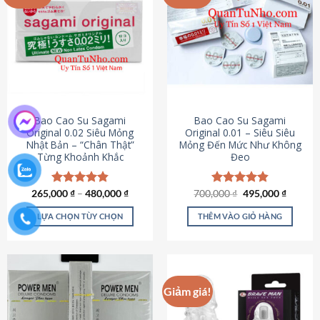
chọn
trên
trang
sản
phẩm
Bao Cao Su Sagami
Bao Cao Su Sagami
Original 0.02 Siêu Mỏng
Original 0.01 – Siêu Siêu
Nhật Bản – “Chân Thật”
Mỏng Đến Mức Như Không
Từng Khoảnh Khắc
Đeo
Giá
Giá
265,000
Được xếp
₫
–
480,000
₫
700,000
Được xếp
₫
495,000
₫
gốc
hiện
hạng
4.87
hạng
4.83
là:
tại
5 sao
5 sao
LỰA CHỌN TÙY CHỌN
THÊM VÀO GIỎ HÀNG
700,000 ₫.
là:
495,000
Sản
phẩm
này
có
Giảm giá!
nhiều
biến