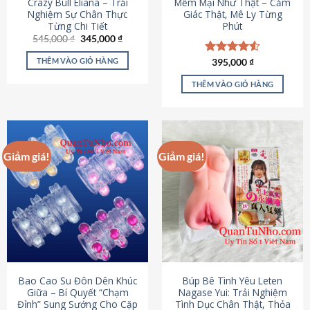
Crazy Bull Eliana – Trải
Mềm Mại Như Thật – Cảm
Nghiệm Sự Chân Thực
Giác Thật, Mê Ly Từng
Từng Chi Tiết
Phút
Giá
Giá
545,000
₫
345,000
₫
gốc
hiện
là:
tại
THÊM VÀO GIỎ HÀNG
Được xếp
395,000
₫
545,000 ₫.
là:
hạng
4.53
345,000 ₫.
5 sao
THÊM VÀO GIỎ HÀNG
Giảm giá!
Giảm giá!
Bao Cao Su Đôn Dên Khúc
Búp Bê Tình Yêu Leten
Giữa – Bí Quyết “Chạm
Nagase Yui: Trải Nghiệm
Đỉnh” Sung Sướng Cho Cặp
Tình Dục Chân Thật, Thỏa