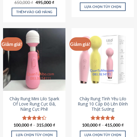
Giá
Giá
hạng
4.80
650,000
Được xếp
₫
495,000
₫
gốc
hiện
5 sao
LỰA CHỌN TÙY CHỌN
hạng
4.72
là:
tại
5 sao
THÊM VÀO GIỎ HÀNG
Sản
650,000 ₫.
là:
495,000 ₫.
phẩm
này
có
nhiều
Giảm giá!
Giảm giá!
biến
thể.
Các
tùy
chọn
có
thể
được
chọn
Chày Rung Mini Lilo Spark
Chày Rung Tình Yêu Lilo
Of Love Rung Cực Đã,
Rung 10 Cấp Độ Lên Đỉnh
trên
Nàng Cực Phê
Thật Sướng
trang
sản
phẩm
100,000
Được xếp
₫
–
315,000
₫
100,000
Được xếp
₫
–
415,000
₫
hạng
4.33
hạng
4.94
5 sao
5 sao
LỰA CHỌN TÙY CHỌN
LỰA CHỌN TÙY CHỌN