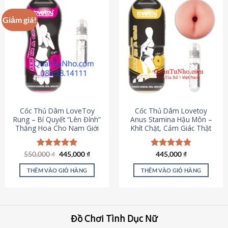
Giảm giá!
Cốc Thủ Dâm LoveToy
Cốc Thủ Dâm Lovetoy
Rung – Bí Quyết “Lên Đỉnh”
Anus Stamina Hậu Môn –
Thăng Hoa Cho Nam Giới
Khít Chặt, Cảm Giác Thật
Giá
Giá
550,000
Được xếp
₫
445,000
₫
Được xếp
445,000
₫
gốc
hiện
hạng
5.00
hạng
4.84
là:
tại
5 sao
5 sao
THÊM VÀO GIỎ HÀNG
THÊM VÀO GIỎ HÀNG
550,000 ₫.
là:
445,000 ₫.
Đồ Chơi Tình Dục Nữ