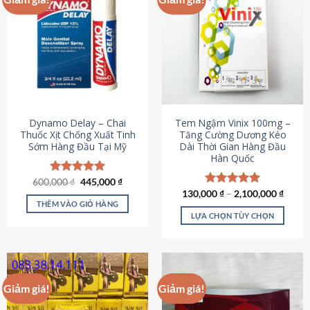
Dynamo Delay – Chai
Tem Ngậm Vinix 100mg –
Thuốc Xịt Chống Xuất Tinh
Tăng Cường Dương Kéo
Sớm Hàng Đầu Tại Mỹ
Dài Thời Gian Hàng Đầu
Hàn Quốc
Giá
Giá
600,000
Được xếp
₫
445,000
₫
gốc
hiện
hạng
5.00
130,000
Được xếp
₫
–
2,100,000
₫
là:
tại
5 sao
THÊM VÀO GIỎ HÀNG
hạng
5.00
600,000 ₫.
là:
5 sao
LỰA CHỌN TÙY CHỌN
445,000 ₫.
Sản
phẩm
này
có
Giảm giá!
Giảm giá!
nhiều
biến