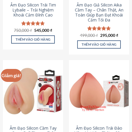
Âm Đạo Silicon Trái Tim
Âm Đạo Giả Silicon Aika
Lybaile – Trải Nghiệm
Cầm Tay – Chân Thật, An
Khoái Cảm Đỉnh Cao
Toàn Giúp Bạn Đạt Khoái
Cảm Tối Đa
Giá
Giá
750,000
Được xếp
₫
545,000
₫
gốc
hiện
hạng
4.70
Giá
Giá
499,000
Được xếp
₫
295,000
₫
là:
tại
gốc
hiện
5 sao
THÊM VÀO GIỎ HÀNG
hạng
4.75
750,000 ₫.
là:
là:
tại
5 sao
THÊM VÀO GIỎ HÀNG
545,000 ₫.
499,000 ₫.
là:
295,000
Giảm giá!
Âm Đạo Silicon Cầm Tay
Âm Đạo Silicon Trái Đào