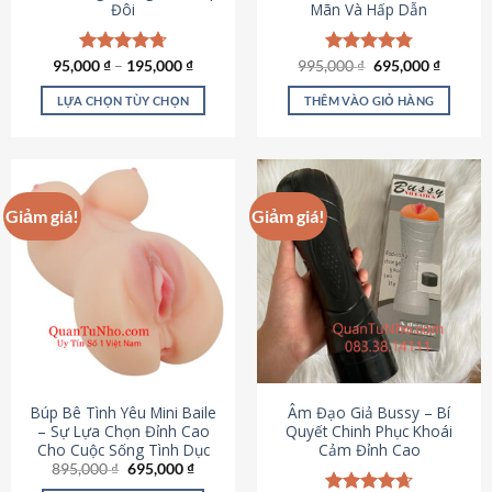
Đôi
Mãn Và Hấp Dẫn
Giá
Giá
95,000
Được xếp
₫
–
195,000
₫
995,000
Được xếp
₫
695,000
₫
gốc
hiện
hạng
4.70
hạng
4.80
là:
tại
5 sao
5 sao
LỰA CHỌN TÙY CHỌN
THÊM VÀO GIỎ HÀNG
995,000 ₫.
là:
695,000
Sản
phẩm
này
có
Giảm giá!
Giảm giá!
nhiều
biến
thể.
Các
tùy
chọn
có
thể
được
Búp Bê Tình Yêu Mini Baile
Âm Đạo Giả Bussy – Bí
chọn
– Sự Lựa Chọn Đỉnh Cao
Quyết Chinh Phục Khoái
Cho Cuộc Sống Tình Dục
Cảm Đỉnh Cao
trên
Giá
Giá
895,000
₫
695,000
₫
trang
gốc
hiện