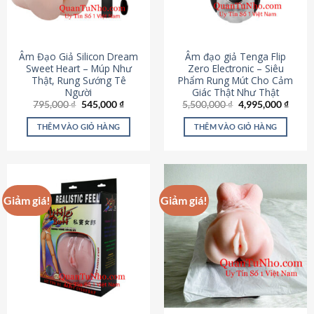
Âm Đạo Giả Silicon Dream
Âm đạo giả Tenga Flip
Sweet Heart – Múp Như
Zero Electronic – Siêu
Thật, Rung Sướng Tê
Phẩm Rung Mút Cho Cảm
Người
Giác Thật Như Thật
Giá
Giá
Giá
Giá
795,000
₫
545,000
₫
5,500,000
₫
4,995,000
₫
gốc
hiện
gốc
hiện
là:
tại
là:
tại
THÊM VÀO GIỎ HÀNG
THÊM VÀO GIỎ HÀNG
795,000 ₫.
là:
5,500,000 ₫.
là:
545,000 ₫.
4,995
Giảm giá!
Giảm giá!