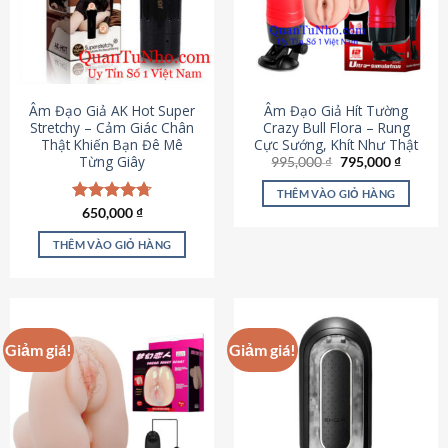
Âm Đạo Giả AK Hot Super
Âm Đạo Giả Hít Tường
Stretchy – Cảm Giác Chân
Crazy Bull Flora – Rung
Thật Khiến Bạn Đê Mê
Cực Sướng, Khít Như Thật
Từng Giây
Giá
Giá
995,000
₫
795,000
₫
gốc
hiện
là:
tại
THÊM VÀO GIỎ HÀNG
995,000 ₫.
là:
Được xếp
650,000
₫
795,000
hạng
4.75
5 sao
THÊM VÀO GIỎ HÀNG
Giảm giá!
Giảm giá!