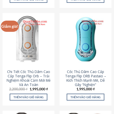
430,000 ₫.
là:
650,000 ₫.
là:
195,000 ₫.
295,000
Giảm giá!
Chi Tiết Cốc Thủ Dâm Cao
Cốc Thủ Dâm Cao Cấp
Cấp Tenga Flip Orb – Trải
Tenga Flip ORB Pastaio –
Nghiệm Khoái Cảm Mới Mẻ
Kích Thích Mạnh Mẽ, Dễ
Và An Toàn
Gây “Nghiện”
Giá
Giá
2,200,000
₫
1,995,000
₫
1,995,000
₫
gốc
hiện
là:
tại
THÊM VÀO GIỎ HÀNG
THÊM VÀO GIỎ HÀNG
2,200,000 ₫.
là:
1,995,000 ₫.