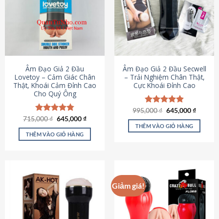
Âm Đạo Giả 2 Đầu
Âm Đạo Giả 2 Đầu Secwell
Lovetoy – Cảm Giác Chân
– Trải Nghiệm Chân Thật,
Thật, Khoái Cảm Đỉnh Cao
Cực Khoái Đỉnh Cao
Cho Quý Ông
Giá
Giá
995,000
Được xếp
₫
645,000
₫
gốc
hiện
Giá
Giá
hạng
4.88
715,000
Được xếp
₫
645,000
₫
là:
tại
gốc
hiện
5 sao
THÊM VÀO GIỎ HÀNG
hạng
4.79
995,000 ₫.
là:
là:
tại
5 sao
THÊM VÀO GIỎ HÀNG
645,000
715,000 ₫.
là:
645,000 ₫.
Giảm giá!