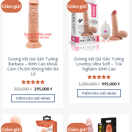
Giảm giá!
Giảm giá!
Dương Vật Giả Gắn Tường
Dương Vật Giả Gắn Tường
Barbara – Đỉnh Cao Khoái
Lovetoy Ultra Soft – Trải
Cảm Chị Em Không Nên Bỏ
Nghiệm Đỉnh Cao
Lỡ
Giá
Giá
1,200,000
Được xếp
₫
995,000
₫
gốc
hiện
Giá
Giá
hạng
4.82
350,000
Được xếp
₫
295,000
₫
là:
tại
gốc
hiện
5 sao
THÊM VÀO GIỎ HÀNG
hạng
4.79
1,200,000 ₫.
là:
là:
tại
5 sao
THÊM VÀO GIỎ HÀNG
995,00
350,000 ₫.
là:
295,000 ₫.
Giảm giá!
Giảm giá!