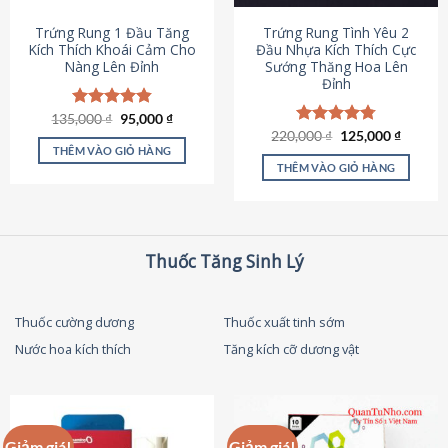
thể
được
Trứng Rung 1 Đầu Tăng
Trứng Rung Tình Yêu 2
chọn
Kích Thích Khoái Cảm Cho
Đầu Nhựa Kích Thích Cực
Nàng Lên Đỉnh
Sướng Thăng Hoa Lên
trên
Đỉnh
trang
sản
Giá
Giá
135,000
Được xếp
₫
95,000
₫
phẩm
gốc
hiện
hạng
4.87
Giá
Giá
220,000
Được xếp
₫
125,000
₫
là:
tại
gốc
hiện
5 sao
THÊM VÀO GIỎ HÀNG
hạng
4.79
135,000 ₫.
là:
là:
tại
5 sao
THÊM VÀO GIỎ HÀNG
95,000 ₫.
220,000 ₫.
là:
125,000
Thuốc Tăng Sinh Lý
Thuốc cường dương
Thuốc xuất tinh sớm
Nước hoa kích thích
Tăng kích cỡ dương vật
Giảm giá!
Giảm giá!