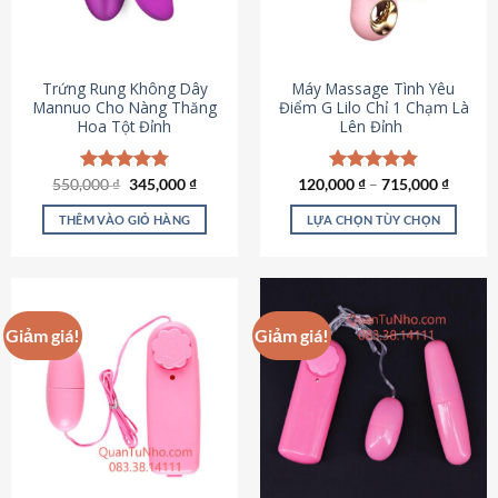
Trứng Rung Không Dây
Máy Massage Tình Yêu
Mannuo Cho Nàng Thăng
Điểm G Lilo Chỉ 1 Chạm Là
Hoa Tột Đỉnh
Lên Đỉnh
Giá
Giá
550,000
Được xếp
₫
345,000
₫
120,000
Được xếp
₫
–
715,000
₫
gốc
hiện
hạng
4.81
hạng
4.85
là:
tại
5 sao
5 sao
THÊM VÀO GIỎ HÀNG
LỰA CHỌN TÙY CHỌN
550,000 ₫.
là:
345,000 ₫.
Sản
phẩm
này
có
Giảm giá!
Giảm giá!
nhiều
biến
thể.
Các
tùy
chọn
có