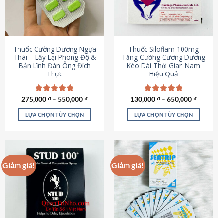
tùy
tùy
chọn
chọn
có
có
thể
thể
được
được
Thuốc Cường Dương Ngựa
Thuốc Siloflam 100mg
chọn
chọn
Thái – Lấy Lại Phong Độ &
Tăng Cường Cương Dương
Bản Lĩnh Đàn Ông Đích
Kéo Dài Thời Gian Nam
trên
trên
Thực
Hiệu Quả
trang
trang
sản
sản
phẩm
phẩm
275,000
Được xếp
₫
–
550,000
₫
130,000
Được xếp
₫
–
650,000
₫
hạng
4.87
hạng
5.00
5 sao
5 sao
LỰA CHỌN TÙY CHỌN
LỰA CHỌN TÙY CHỌN
Sản
Sản
phẩm
phẩm
này
này
có
có
Giảm giá!
Giảm giá!
nhiều
nhiều
biến
biến
thể.
thể.
Các
Các
tùy
tùy
chọn
chọn