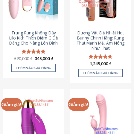
Trứng Rung Không Dây
Dương Vật Giả Nhiệt Hot
Lilo Kích Thích Điểm G Dễ
Bunny Chính Hãng: Rung
Dàng Cho Nàng Lên Đỉnh
Thụt Mạnh Mẽ, Ấm Nóng
Như Thật
Giá
Giá
590,000
Được xếp
₫
345,000
₫
gốc
hiện
hạng
4.79
Được xếp
1,245,000
₫
là:
tại
5 sao
THÊM VÀO GIỎ HÀNG
hạng
4.73
590,000 ₫.
là:
5 sao
THÊM VÀO GIỎ HÀNG
345,000 ₫.
Giảm giá!
Giảm giá!