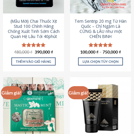
có
có
thể
thể
được
được
(Mẫu Mới) Chai Thuốc Xịt
Tem Sentrip 20 mg Từ Hàn
chọn
chọn
Stud 100 Chính Hãng
Quốc – Chỉ Ngậm Là
Chống Xuất Tinh Sớm Cách
CỨNG & LÂU như một
trên
trên
Quan Hệ Lâu Tới 40phút
CHIẾN BINH
trang
trang
sản
sản
phẩm
phẩm
Giá
Giá
480,000
Được xếp
₫
390,000
₫
100,000
Được xếp
₫
–
750,000
₫
gốc
hiện
hạng
5.00
hạng
5.00
là:
tại
5 sao
5 sao
THÊM VÀO GIỎ HÀNG
LỰA CHỌN TÙY CHỌN
480,000 ₫.
là:
390,000 ₫.
Sản
phẩm
này
có
Giảm giá!
Giảm giá!
nhiều
biến
thể.
Các
tùy
chọn
có