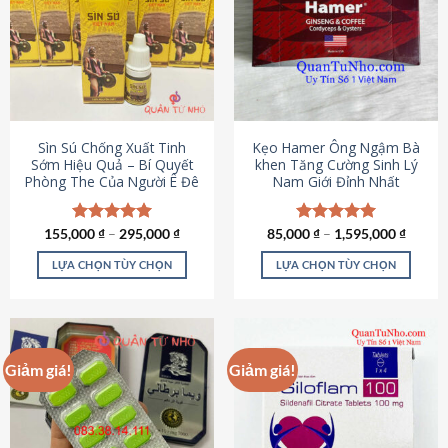
thể.
Các
tùy
chọn
có
thể
được
Sìn Sú Chống Xuất Tinh
Kẹo Hamer Ông Ngậm Bà
chọn
Sớm Hiệu Quả – Bí Quyết
khen Tăng Cường Sinh Lý
Phòng The Của Người Ê Đê
Nam Giới Đỉnh Nhất
trên
trang
sản
155,000
Được xếp
₫
–
295,000
₫
85,000
Được xếp
₫
–
1,595,000
₫
phẩm
hạng
4.95
hạng
5.00
5 sao
5 sao
LỰA CHỌN TÙY CHỌN
LỰA CHỌN TÙY CHỌN
Sản
Sản
phẩm
phẩm
này
này
có
có
Giảm giá!
Giảm giá!
nhiều
nhiều
biến
biến
thể.
thể.
Các
Các