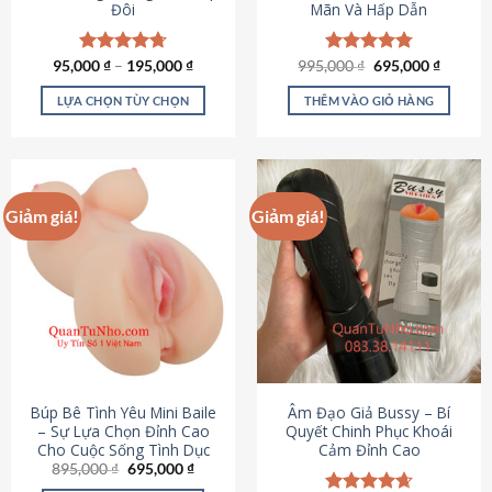
Đôi
Mãn Và Hấp Dẫn
Giá
Giá
95,000
Được xếp
₫
–
195,000
₫
995,000
Được xếp
₫
695,000
₫
gốc
hiện
hạng
4.70
hạng
4.80
là:
tại
5 sao
5 sao
LỰA CHỌN TÙY CHỌN
THÊM VÀO GIỎ HÀNG
995,000 ₫.
là:
695,000
Sản
phẩm
này
có
Giảm giá!
Giảm giá!
nhiều
biến
thể.
Các
tùy
chọn
có
thể
được
Búp Bê Tình Yêu Mini Baile
Âm Đạo Giả Bussy – Bí
chọn
– Sự Lựa Chọn Đỉnh Cao
Quyết Chinh Phục Khoái
Cho Cuộc Sống Tình Dục
Cảm Đỉnh Cao
trên
Giá
Giá
895,000
₫
695,000
₫
trang
gốc
hiện