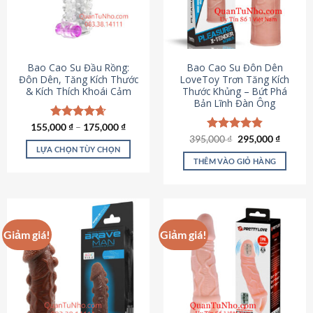
tùy
chọn
có
thể
được
Bao Cao Su Đầu Rồng:
Bao Cao Su Đôn Dên
chọn
Đôn Dên, Tăng Kích Thước
LoveToy Trơn Tăng Kích
& Kích Thích Khoái Cảm
Thước Khủng – Bứt Phá
trên
Bản Lĩnh Đàn Ông
trang
sản
155,000
Được xếp
₫
–
175,000
₫
phẩm
hạng
4.69
Giá
Giá
395,000
Được xếp
₫
295,000
₫
gốc
hiện
5 sao
LỰA CHỌN TÙY CHỌN
hạng
4.82
là:
tại
5 sao
THÊM VÀO GIỎ HÀNG
Sản
395,000 ₫.
là:
295,000
phẩm
này
có
nhiều
Giảm giá!
Giảm giá!
biến
thể.
Các
tùy
chọn
có