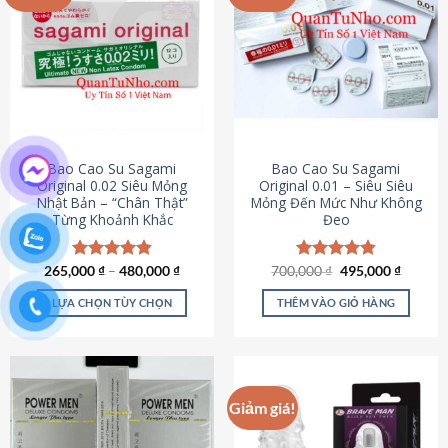
chọn
trên
trang
sản
phẩm
Bao Cao Su Sagami
Bao Cao Su Sagami
Original 0.02 Siêu Mỏng
Original 0.01 – Siêu Siêu
Nhật Bản – “Chân Thật”
Mỏng Đến Mức Như Không
Từng Khoảnh Khắc
Đeo
Giá
Giá
265,000
Được xếp
₫
–
480,000
₫
700,000
Được xếp
₫
495,000
₫
gốc
hiện
hạng
4.87
hạng
4.83
là:
tại
5 sao
5 sao
LỰA CHỌN TÙY CHỌN
THÊM VÀO GIỎ HÀNG
700,000 ₫.
là:
495,000
Sản
phẩm
này
có
Giảm giá!
nhiều
biến