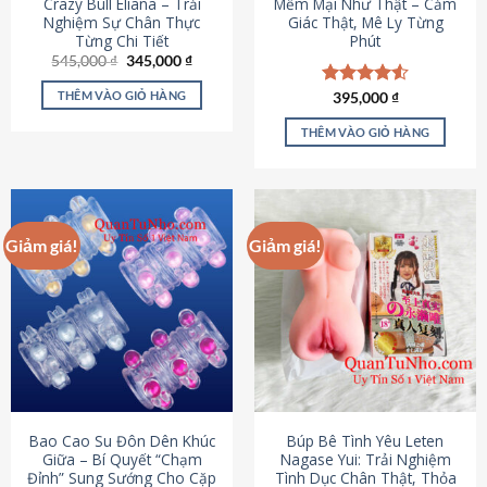
Crazy Bull Eliana – Trải
Mềm Mại Như Thật – Cảm
Nghiệm Sự Chân Thực
Giác Thật, Mê Ly Từng
Từng Chi Tiết
Phút
Giá
Giá
545,000
₫
345,000
₫
gốc
hiện
là:
tại
THÊM VÀO GIỎ HÀNG
Được xếp
395,000
₫
545,000 ₫.
là:
hạng
4.53
345,000 ₫.
5 sao
THÊM VÀO GIỎ HÀNG
Giảm giá!
Giảm giá!
Bao Cao Su Đôn Dên Khúc
Búp Bê Tình Yêu Leten
Giữa – Bí Quyết “Chạm
Nagase Yui: Trải Nghiệm
Đỉnh” Sung Sướng Cho Cặp
Tình Dục Chân Thật, Thỏa