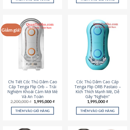
430,000 ₫.
là:
650,000 ₫.
là:
195,000 ₫.
295,000
Giảm giá!
Chi Tiết Cốc Thủ Dâm Cao
Cốc Thủ Dâm Cao Cấp
Cấp Tenga Flip Orb – Trải
Tenga Flip ORB Pastaio –
Nghiệm Khoái Cảm Mới Mẻ
Kích Thích Mạnh Mẽ, Dễ
Và An Toàn
Gây “Nghiện”
Giá
Giá
2,200,000
₫
1,995,000
₫
1,995,000
₫
gốc
hiện
là:
tại
THÊM VÀO GIỎ HÀNG
THÊM VÀO GIỎ HÀNG
2,200,000 ₫.
là:
1,995,000 ₫.