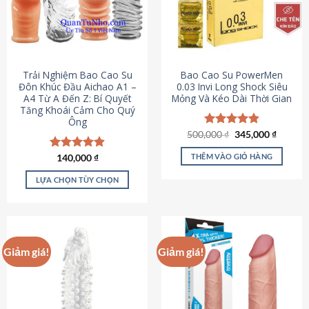
Trải Nghiệm Bao Cao Su
Bao Cao Su PowerMen
Đôn Khúc Đầu Aichao A1 –
0.03 Invi Long Shock Siêu
A4 Từ A Đến Z: Bí Quyết
Mỏng Và Kéo Dài Thời Gian
Tăng Khoái Cảm Cho Quý
Ông
Giá
Giá
500,000
Được xếp
₫
345,000
₫
gốc
hiện
hạng
4.85
là:
tại
5 sao
THÊM VÀO GIỎ HÀNG
Được xếp
140,000
₫
500,000 ₫.
là:
hạng
4.88
345,000
5 sao
LỰA CHỌN TÙY CHỌN
Sản
phẩm
này
có
Giảm giá!
Giảm giá!
nhiều
biến
thể.
Các