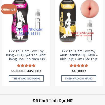
Giảm giá!
Cốc Thủ Dâm LoveToy
Cốc Thủ Dâm Lovetoy
Rung – Bí Quyết “Lên Đỉnh”
Anus Stamina Hậu Môn –
Thăng Hoa Cho Nam Giới
Khít Chặt, Cảm Giác Thật
Giá
Giá
550,000
Được xếp
₫
445,000
₫
Được xếp
445,000
₫
gốc
hiện
hạng
5.00
hạng
4.84
là:
tại
5 sao
5 sao
THÊM VÀO GIỎ HÀNG
THÊM VÀO GIỎ HÀNG
550,000 ₫.
là:
445,000 ₫.
Đồ Chơi Tình Dục Nữ