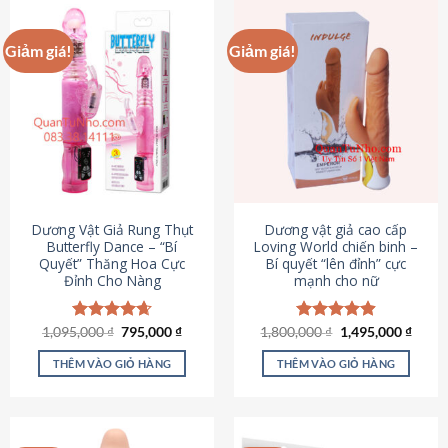
Giảm giá!
Giảm giá!
Dương Vật Giả Rung Thụt
Dương vật giả cao cấp
Butterfly Dance – “Bí
Loving World chiến binh –
Quyết” Thăng Hoa Cực
Bí quyết “lên đỉnh” cực
Đỉnh Cho Nàng
mạnh cho nữ
Giá
Giá
Giá
Giá
1,095,000
Được xếp
₫
795,000
₫
1,800,000
Được xếp
₫
1,495,000
₫
gốc
hiện
gốc
hiện
hạng
4.65
hạng
4.89
là:
tại
là:
tại
5 sao
5 sao
THÊM VÀO GIỎ HÀNG
THÊM VÀO GIỎ HÀNG
1,095,000 ₫.
là:
1,800,000 ₫.
là:
795,000 ₫.
1,495