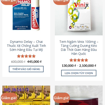
Dynamo Delay – Chai
Tem Ngậm Vinix 100mg –
Thuốc Xịt Chống Xuất Tinh
Tăng Cường Dương Kéo
Sớm Hàng Đầu Tại Mỹ
Dài Thời Gian Hàng Đầu
Hàn Quốc
Giá
Giá
600,000
Được xếp
₫
445,000
₫
gốc
hiện
hạng
5.00
130,000
Được xếp
₫
–
2,100,000
₫
là:
tại
5 sao
THÊM VÀO GIỎ HÀNG
hạng
5.00
600,000 ₫.
là:
5 sao
LỰA CHỌN TÙY CHỌN
445,000 ₫.
Sản
phẩm
này
có
Giảm giá!
Giảm giá!
nhiều
biến