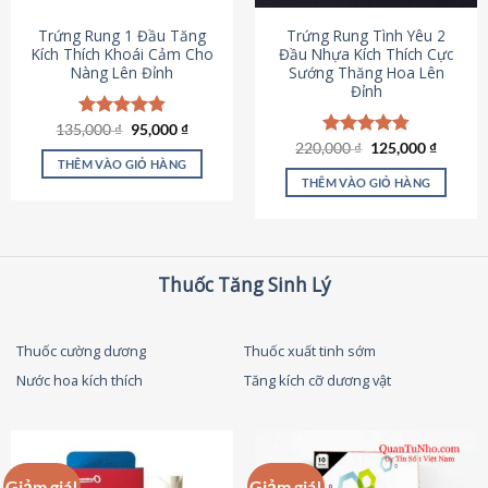
thể
được
Trứng Rung 1 Đầu Tăng
Trứng Rung Tình Yêu 2
chọn
Kích Thích Khoái Cảm Cho
Đầu Nhựa Kích Thích Cực
Nàng Lên Đỉnh
Sướng Thăng Hoa Lên
trên
Đỉnh
trang
sản
Giá
Giá
135,000
Được xếp
₫
95,000
₫
phẩm
gốc
hiện
hạng
4.87
Giá
Giá
220,000
Được xếp
₫
125,000
₫
là:
tại
gốc
hiện
5 sao
THÊM VÀO GIỎ HÀNG
hạng
4.79
135,000 ₫.
là:
là:
tại
5 sao
THÊM VÀO GIỎ HÀNG
95,000 ₫.
220,000 ₫.
là:
125,000
Thuốc Tăng Sinh Lý
Thuốc cường dương
Thuốc xuất tinh sớm
Nước hoa kích thích
Tăng kích cỡ dương vật
Giảm giá!
Giảm giá!