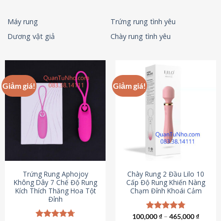
Máy rung
Trứng rung tình yêu
Dương vật giả
Chày rung tình yêu
Giảm giá!
Giảm giá!
Trứng Rung Aphojoy
Chày Rung 2 Đầu Lilo 10
Không Dây 7 Chế Độ Rung
Cấp Độ Rung Khiến Nàng
Kích Thích Thăng Hoa Tột
Chạm Đỉnh Khoái Cảm
Đỉnh
100,000
Được xếp
₫
–
465,000
₫