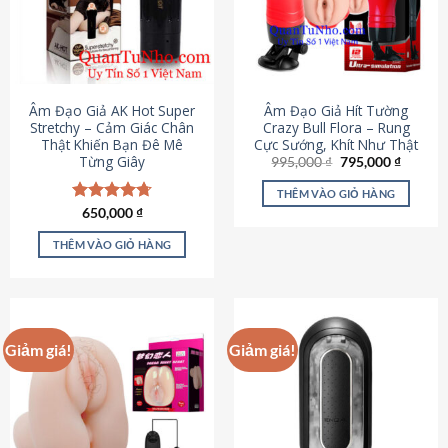
Âm Đạo Giả AK Hot Super
Âm Đạo Giả Hít Tường
Stretchy – Cảm Giác Chân
Crazy Bull Flora – Rung
Thật Khiến Bạn Đê Mê
Cực Sướng, Khít Như Thật
Từng Giây
Giá
Giá
995,000
₫
795,000
₫
gốc
hiện
là:
tại
THÊM VÀO GIỎ HÀNG
995,000 ₫.
là:
Được xếp
650,000
₫
795,000
hạng
4.75
5 sao
THÊM VÀO GIỎ HÀNG
Giảm giá!
Giảm giá!