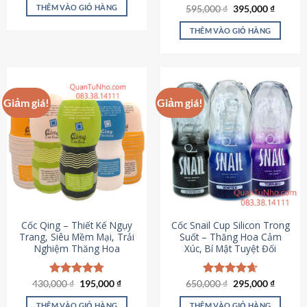
sản
là:
tại
THÊM VÀO GIỎ HÀNG
Giá
Giá
595,000
Được xếp
₫
395,000
₫
895,000 ₫.
là:
phẩm
gốc
hiện
hạng
4.64
695,000 ₫.
là:
tại
5 sao
THÊM VÀO GIỎ HÀNG
595,000 ₫.
là:
395,000
Giảm giá!
Giảm giá!
Cốc Qing – Thiết Kế Ngụy
Cốc Snail Cup Silicon Trong
Trang, Siêu Mềm Mại, Trải
Suốt – Thăng Hoa Cảm
Nghiệm Thăng Hoa
Xúc, Bí Mật Tuyệt Đối
Giá
Giá
Giá
Giá
430,000
Được xếp
₫
195,000
₫
650,000
Được xếp
₫
295,000
₫
gốc
hiện
gốc
hiện
hạng
4.78
hạng
4.69
là:
tại
là:
tại
5 sao
5 sao
THÊM VÀO GIỎ HÀNG
THÊM VÀO GIỎ HÀNG