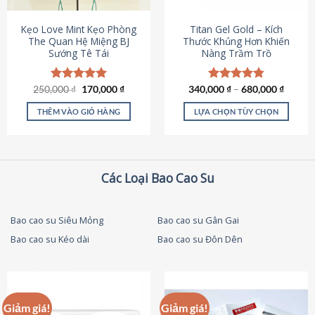
thể
được
Kẹo Love Mint Kẹo Phòng
Titan Gel Gold – Kích
chọn
The Quan Hệ Miệng BJ
Thước Khủng Hơn Khiến
Sướng Tê Tái
Nàng Trầm Trồ
trên
trang
sản
Giá
Giá
250,000
Được xếp
₫
170,000
₫
340,000
Được xếp
₫
–
680,000
₫
phẩm
gốc
hiện
hạng
5.00
hạng
4.79
là:
tại
5 sao
5 sao
THÊM VÀO GIỎ HÀNG
LỰA CHỌN TÙY CHỌN
250,000 ₫.
là:
170,000 ₫.
Sản
phẩm
này
có
Các Loại Bao Cao Su
nhiều
biến
thể.
Bao cao su Siêu Mỏng
Bao cao su Gân Gai
Các
Bao cao su Kéo dài
Bao cao su Đôn Dên
tùy
chọn
có
thể
được
Giảm giá!
Giảm giá!