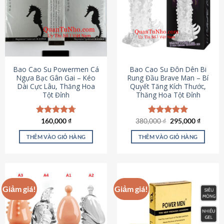
thể.
Các
tùy
chọn
có
thể
được
Bao Cao Su Powermen Cá
Bao Cao Su Đôn Dên Bi
chọn
Ngựa Bạc Gân Gai – Kéo
Rung Đầu Brave Man – Bí
Dài Cực Lâu, Thăng Hoa
Quyết Tăng Kích Thước,
trên
Tột Đỉnh
Thăng Hoa Tột Đỉnh
trang
sản
phẩm
Giá
Giá
Được xếp
160,000
₫
380,000
Được xếp
₫
295,000
₫
gốc
hiện
hạng
4.73
hạng
5.00
là:
tại
5 sao
5 sao
THÊM VÀO GIỎ HÀNG
THÊM VÀO GIỎ HÀNG
380,000 ₫.
là:
295,000
Giảm giá!
Giảm giá!