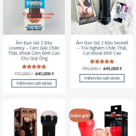
Âm Đạo Giả 2 Đầu
Âm Đạo Giả 2 Đầu Secwell
Lovetoy – Cảm Giác Chân
– Trải Nghiệm Chân Thật,
Thật, Khoái Cảm Đỉnh Cao
Cực Khoái Đỉnh Cao
Cho Quý Ông
Giá
Giá
995,000
Được xếp
₫
645,000
₫
gốc
hiện
Giá
Giá
hạng
4.88
715,000
Được xếp
₫
645,000
₫
là:
tại
gốc
hiện
5 sao
THÊM VÀO GIỎ HÀNG
hạng
4.79
995,000 ₫.
là:
là:
tại
5 sao
THÊM VÀO GIỎ HÀNG
645,000
715,000 ₫.
là:
645,000 ₫.
Giảm giá!