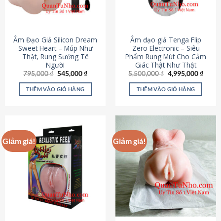
Âm Đạo Giả Silicon Dream
Âm đạo giả Tenga Flip
Sweet Heart – Múp Như
Zero Electronic – Siêu
Thật, Rung Sướng Tê
Phẩm Rung Mút Cho Cảm
Người
Giác Thật Như Thật
Giá
Giá
Giá
Giá
795,000
₫
545,000
₫
5,500,000
₫
4,995,000
₫
gốc
hiện
gốc
hiện
là:
tại
là:
tại
THÊM VÀO GIỎ HÀNG
THÊM VÀO GIỎ HÀNG
795,000 ₫.
là:
5,500,000 ₫.
là:
545,000 ₫.
4,995
Giảm giá!
Giảm giá!