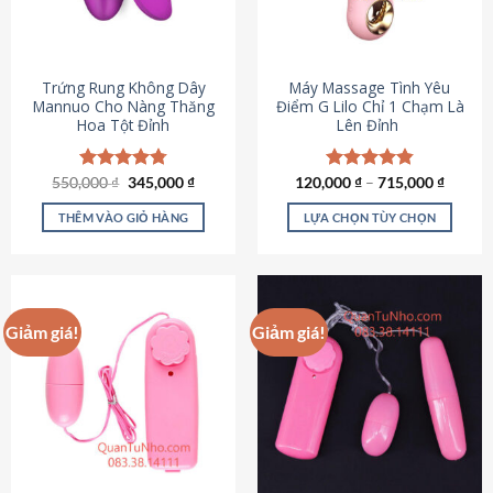
Trứng Rung Không Dây
Máy Massage Tình Yêu
Mannuo Cho Nàng Thăng
Điểm G Lilo Chỉ 1 Chạm Là
Hoa Tột Đỉnh
Lên Đỉnh
Giá
Giá
550,000
Được xếp
₫
345,000
₫
120,000
Được xếp
₫
–
715,000
₫
gốc
hiện
hạng
4.81
hạng
4.85
là:
tại
5 sao
5 sao
THÊM VÀO GIỎ HÀNG
LỰA CHỌN TÙY CHỌN
550,000 ₫.
là:
345,000 ₫.
Sản
phẩm
này
có
Giảm giá!
Giảm giá!
nhiều
biến
thể.
Các
tùy
chọn
có