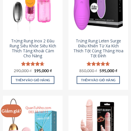
Trứng Rung Inox 2 Đầu
Trứng Rung Leten Surge
Rung Siêu Khỏe Siêu Kích
Điều Khiển Từ Xa Kích
Thích Tăng Khoái Cảm
Thích Tột Cùng Thăng Hoa
Cho Nàng
Tột Đỉnh
Giá
Giá
Giá
Giá
290,000
Được xếp
₫
195,000
₫
850,000
Được xếp
₫
595,000
₫
gốc
hiện
gốc
hiện
hạng
4.64
hạng
4.69
là:
tại
là:
tại
5 sao
5 sao
THÊM VÀO GIỎ HÀNG
THÊM VÀO GIỎ HÀNG
290,000 ₫.
là:
850,000 ₫.
là:
195,000 ₫.
595,000
Giảm giá!