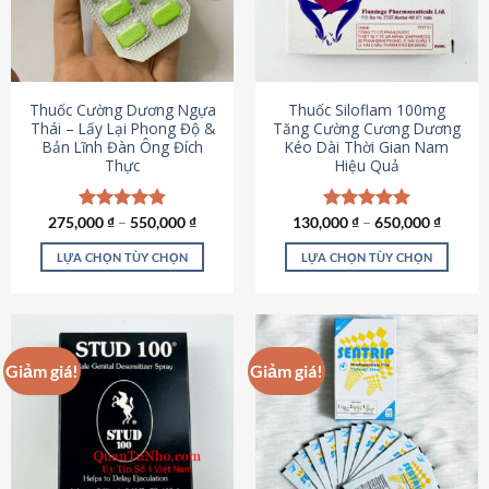
tùy
tùy
chọn
chọn
có
có
thể
thể
được
được
Thuốc Cường Dương Ngựa
Thuốc Siloflam 100mg
chọn
chọn
Thái – Lấy Lại Phong Độ &
Tăng Cường Cương Dương
Bản Lĩnh Đàn Ông Đích
Kéo Dài Thời Gian Nam
trên
trên
Thực
Hiệu Quả
trang
trang
sản
sản
phẩm
phẩm
275,000
Được xếp
₫
–
550,000
₫
130,000
Được xếp
₫
–
650,000
₫
hạng
4.87
hạng
5.00
5 sao
5 sao
LỰA CHỌN TÙY CHỌN
LỰA CHỌN TÙY CHỌN
Sản
Sản
phẩm
phẩm
này
này
có
có
Giảm giá!
Giảm giá!
nhiều
nhiều
biến
biến
thể.
thể.
Các
Các
tùy
tùy
chọn
chọn