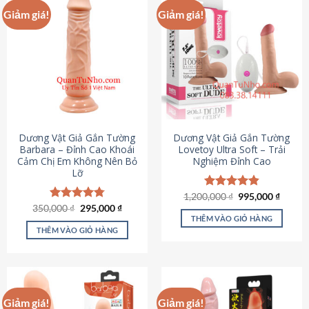
Giảm giá!
Giảm giá!
Dương Vật Giả Gắn Tường
Dương Vật Giả Gắn Tường
Barbara – Đỉnh Cao Khoái
Lovetoy Ultra Soft – Trải
Cảm Chị Em Không Nên Bỏ
Nghiệm Đỉnh Cao
Lỡ
Giá
Giá
1,200,000
Được xếp
₫
995,000
₫
gốc
hiện
Giá
Giá
hạng
4.82
350,000
Được xếp
₫
295,000
₫
là:
tại
gốc
hiện
5 sao
THÊM VÀO GIỎ HÀNG
hạng
4.79
1,200,000 ₫.
là:
là:
tại
5 sao
THÊM VÀO GIỎ HÀNG
995,00
350,000 ₫.
là:
295,000 ₫.
Giảm giá!
Giảm giá!