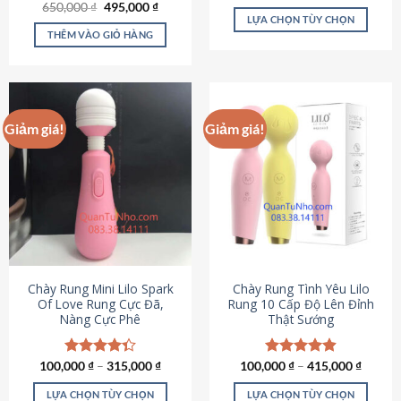
Giá
Giá
hạng
4.80
650,000
Được xếp
₫
495,000
₫
gốc
hiện
5 sao
LỰA CHỌN TÙY CHỌN
hạng
4.72
là:
tại
5 sao
THÊM VÀO GIỎ HÀNG
Sản
650,000 ₫.
là:
495,000 ₫.
phẩm
này
có
nhiều
Giảm giá!
Giảm giá!
biến
thể.
Các
tùy
chọn
có
thể
được
chọn
Chày Rung Mini Lilo Spark
Chày Rung Tình Yêu Lilo
Of Love Rung Cực Đã,
Rung 10 Cấp Độ Lên Đỉnh
trên
Nàng Cực Phê
Thật Sướng
trang
sản
phẩm
100,000
Được xếp
₫
–
315,000
₫
100,000
Được xếp
₫
–
415,000
₫
hạng
4.33
hạng
4.94
5 sao
5 sao
LỰA CHỌN TÙY CHỌN
LỰA CHỌN TÙY CHỌN