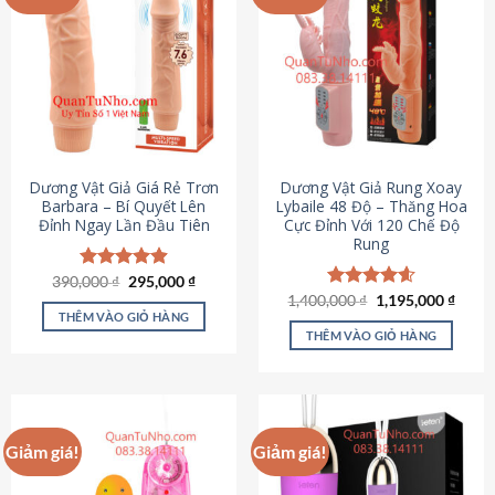
Dương Vật Giả Giá Rẻ Trơn
Dương Vật Giả Rung Xoay
Barbara – Bí Quyết Lên
Lybaile 48 Độ – Thăng Hoa
Đỉnh Ngay Lần Đầu Tiên
Cực Đỉnh Với 120 Chế Độ
Rung
Giá
Giá
390,000
Được xếp
₫
295,000
₫
gốc
hiện
hạng
4.90
Giá
Giá
1,400,000
Được xếp
₫
1,195,000
₫
là:
tại
gốc
hiện
5 sao
THÊM VÀO GIỎ HÀNG
hạng
4.62
390,000 ₫.
là:
là:
tại
5 sao
THÊM VÀO GIỎ HÀNG
295,000 ₫.
1,400,000 ₫.
là:
1,195
Giảm giá!
Giảm giá!