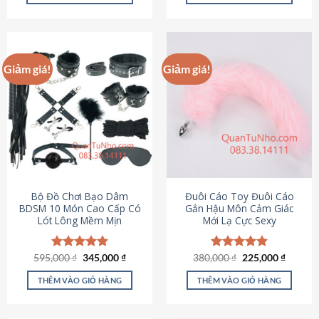
Sản
Sản
phẩm
phẩm
này
này
có
có
Giảm giá!
Giảm giá!
nhiều
nhiều
biến
biến
thể.
thể.
Các
Các
tùy
tùy
chọn
chọn
có
có
thể
thể
được
được
Bộ Đồ Chơi Bạo Dâm
Đuôi Cáo Toy Đuôi Cáo
chọn
chọn
BDSM 10 Món Cao Cấp Có
Gắn Hậu Môn Cảm Giác
Lót Lông Mềm Mịn
Mới Lạ Cực Sexy
trên
trên
trang
trang
sản
sản
Giá
Giá
Giá
Giá
595,000
Được xếp
₫
345,000
₫
380,000
Được xếp
₫
225,000
₫
phẩm
phẩm
gốc
hiện
gốc
hiện
hạng
4.88
hạng
4.88
là:
tại
là:
tại
5 sao
5 sao
THÊM VÀO GIỎ HÀNG
THÊM VÀO GIỎ HÀNG
595,000 ₫.
là:
380,000 ₫.
là:
345,000 ₫.
225,000