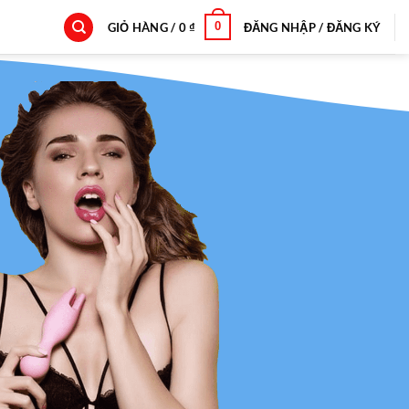
0
GIỎ HÀNG /
0
₫
ĐĂNG NHẬP / ĐĂNG KÝ