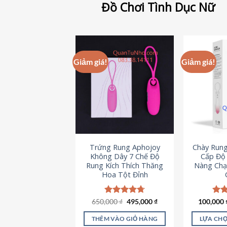
Đồ Chơi Tình Dục Nữ
Giảm giá!
Giảm giá!
Trứng Rung Aphojoy
Chày Rung
Không Dây 7 Chế Độ
Cấp Độ 
Rung Kích Thích Thăng
Nàng Chạ
Hoa Tột Đỉnh
Giá
Giá
650,000
Được xếp
₫
495,000
₫
100,000
Đượ
gốc
hiện
hạng
4.72
hạn
là:
tại
5 sao
5 s
THÊM VÀO GIỎ HÀNG
LỰA CHỌ
650,000 ₫.
là: