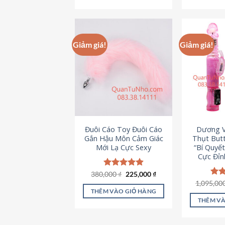
495,000 ₫.
Giảm giá!
Giảm giá!
Đuôi Cáo Toy Đuôi Cáo
Dương V
Gắn Hậu Môn Cảm Giác
Thụt Butt
Mới Lạ Cực Sexy
“Bí Quyế
Cực Đỉn
Giá
Giá
380,000
Được xếp
₫
225,000
₫
gốc
hiện
hạng
4.88
1,095,00
Đượ
là:
tại
5 sao
hạn
THÊM VÀO GIỎ HÀNG
380,000 ₫.
là:
5 s
THÊM VÀ
225,000 ₫.