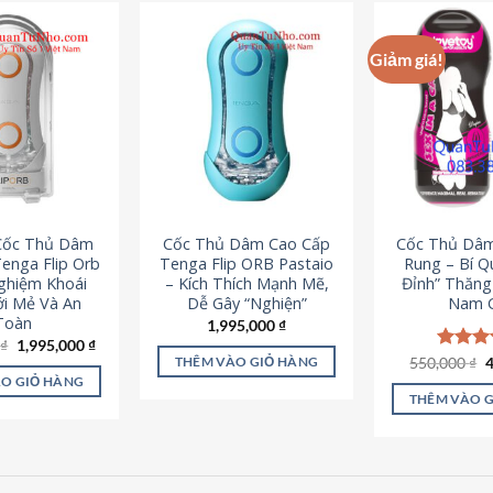
Giảm giá!
 Cốc Thủ Dâm
Cốc Thủ Dâm Cao Cấp
Cốc Thủ Dâ
enga Flip Orb
Tenga Flip ORB Pastaio
Rung – Bí Q
Nghiệm Khoái
– Kích Thích Mạnh Mẽ,
Đỉnh” Thăn
i Mẻ Và An
Dễ Gây “Nghiện”
Nam G
Toàn
1,995,000
₫
Giá
Giá
0
₫
1,995,000
₫
gốc
hiện
G
550,000
Được x
₫
THÊM VÀO GIỎ HÀNG
là:
tại
g
hạng
5
O GIỎ HÀNG
2,200,000 ₫.
là:
l
5 sao
THÊM VÀO 
1,995,000 ₫.
5