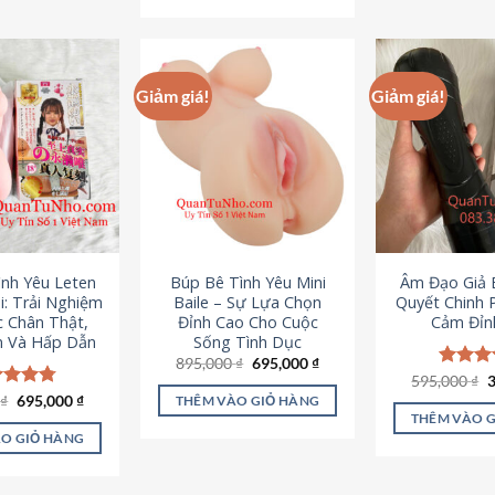
295,000 ₫.
Giảm giá!
Giảm giá!
ình Yêu Leten
Búp Bê Tình Yêu Mini
Âm Đạo Giả B
i: Trải Nghiệm
Baile – Sự Lựa Chọn
Quyết Chinh 
c Chân Thật,
Đỉnh Cao Cho Cuộc
Cảm Đỉn
 Và Hấp Dẫn
Sống Tình Dục
Giá
Giá
895,000
₫
695,000
₫
gốc
hiện
G
595,000
Được x
₫
là:
tại
g
hạng
4
Giá
Giá
0
c xếp
₫
695,000
₫
THÊM VÀO GIỎ HÀNG
895,000 ₫.
là:
l
gốc
hiện
5 sao
g
4.80
THÊM VÀO 
695,000 ₫.
5
là:
tại
ao
O GIỎ HÀNG
995,000 ₫.
là:
695,000 ₫.