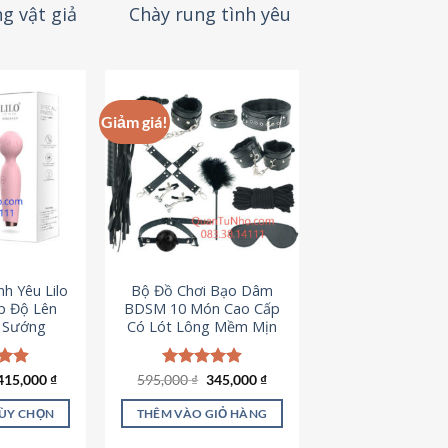
g vật giả
Chày rung tình yêu
Giảm giá!
h Yêu Lilo
Bộ Đồ Chơi Bạo Dâm
p Độ Lên
BDSM 10 Món Cao Cấp
t Sướng
Có Lót Lông Mềm Mịn
Giá
Giá
ếp
415,000
₫
595,000
Được xếp
₫
345,000
₫
gốc
hiện
.94
hạng
4.88
là:
tại
5 sao
TÙY CHỌN
THÊM VÀO GIỎ HÀNG
595,000 ₫.
là:
345,000 ₫.
ản