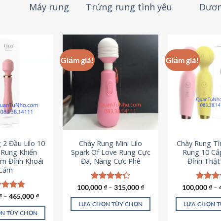
Máy rung
Trứng rung tình yêu
Dươn
Giảm giá!
Giảm giá!
 2 Đầu Lilo 10
Chày Rung Mini Lilo
Chày Rung Tìn
Rung Khiến
Spark Of Love Rung Cực
Rung 10 Cấ
m Đỉnh Khoái
Đã, Nàng Cực Phê
Đỉnh Thậ
Cảm
100,000
Được xếp
₫
–
315,000
₫
100,000
Được x
₫
–
hạng
4.33
hạng
4
c xếp
₫
–
465,000
₫
5 sao
5 sao
g
4.80
LỰA CHỌN TÙY CHỌN
LỰA CHỌN 
ao
N TÙY CHỌN
Sản
S