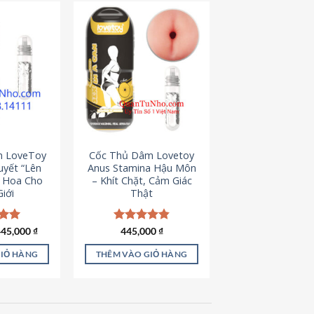
m LoveToy
Cốc Thủ Dâm Lovetoy
uyết “Lên
Anus Stamina Hậu Môn
g Hoa Cho
– Khít Chặt, Cảm Giác
iới
Thật
iá
Giá
ếp
445,000
₫
Được xếp
445,000
₫
ốc
hiện
.00
hạng
4.84
à:
tại
5 sao
GIỎ HÀNG
THÊM VÀO GIỎ HÀNG
50,000 ₫.
là:
445,000 ₫.