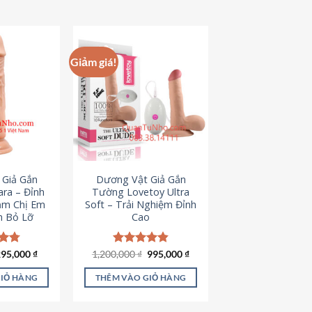
hẩm
ày
ó
hiều
Giảm giá!
iến
ể.
ác
ùy
họn
ó
hể
 Giả Gắn
Dương Vật Giả Gắn
ược
ra – Đỉnh
Tường Lovetoy Ultra
họn
ảm Chị Em
Soft – Trải Nghiệm Đỉnh
n Bỏ Lỡ
Cao
rên
rang
ản
iá
Giá
Giá
Giá
ếp
295,000
₫
1,200,000
Được xếp
₫
995,000
₫
ốc
hiện
gốc
hiện
.79
hạng
4.82
hẩm
à:
tại
là:
tại
5 sao
GIỎ HÀNG
THÊM VÀO GIỎ HÀNG
50,000 ₫.
là:
1,200,000 ₫.
là:
295,000 ₫.
995,000 ₫.