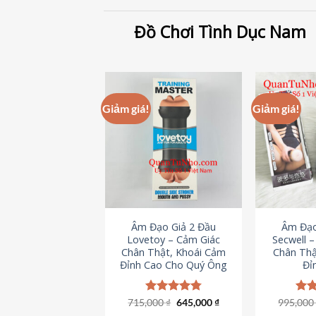
Đồ Chơi Tình Dục Nam
Giảm giá!
Giảm giá!
Âm Đạo Giả 2 Đầu
Âm Đạo
Lovetoy – Cảm Giác
Secwell 
Chân Thật, Khoái Cảm
Chân Thậ
Đỉnh Cao Cho Quý Ông
Đỉ
Giá
Giá
715,000
Được xếp
₫
645,000
₫
995,00
Đượ
gốc
hiện
hạng
4.79
hạn