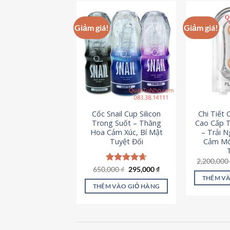
này
có
Giảm giá!
Giảm giá!
nhiều
biến
thể.
Các
tùy
chọn
có
Cốc Snail Cup Silicon
Chi Tiết
thể
Trong Suốt – Thăng
Cao Cấp T
được
Hoa Cảm Xúc, Bí Mật
– Trải 
chọn
Tuyệt Đối
Cảm Mớ
trên
2,200,00
trang
Giá
Giá
650,000
Được xếp
₫
295,000
₫
sản
gốc
hiện
hạng
4.69
THÊM VÀ
là:
tại
5 sao
phẩm
THÊM VÀO GIỎ HÀNG
650,000 ₫.
là:
295,000 ₫.