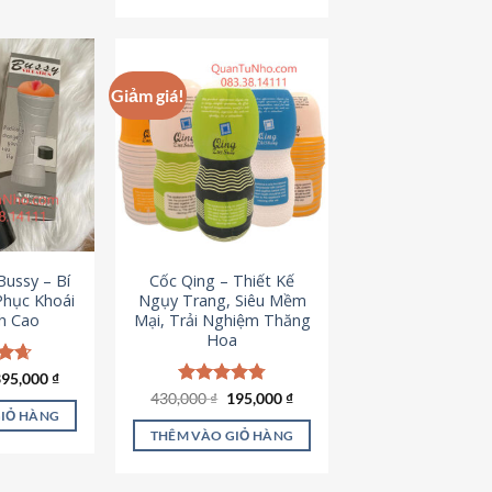
Giảm giá!
ussy – Bí
Cốc Qing – Thiết Kế
Phục Khoái
Ngụy Trang, Siêu Mềm
h Cao
Mại, Trải Nghiệm Thăng
Hoa
iá
Giá
ếp
395,000
₫
ốc
hiện
.64
Giá
Giá
430,000
Được xếp
₫
195,000
₫
à:
tại
gốc
hiện
hạng
4.78
GIỎ HÀNG
95,000 ₫.
là:
là:
tại
5 sao
THÊM VÀO GIỎ HÀNG
395,000 ₫.
430,000 ₫.
là:
195,000 ₫.