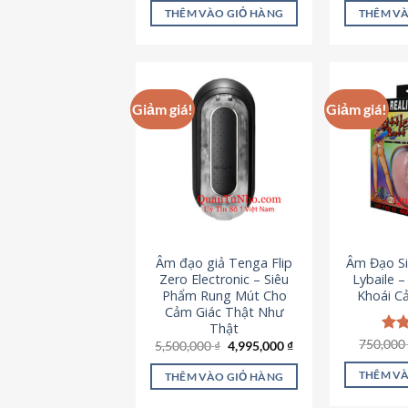
là:
tại
5 sao
5 s
THÊM VÀO GIỎ HÀNG
THÊM VÀ
715,000 ₫.
là:
645,000 ₫.
Giảm giá!
Giảm giá!
Âm đạo giả Tenga Flip
Âm Đạo Si
Zero Electronic – Siêu
Lybaile 
Phẩm Rung Mút Cho
Khoái C
Cảm Giác Thật Như
Thật
750,00
Đượ
Giá
Giá
5,500,000
₫
4,995,000
₫
gốc
hiện
hạn
là:
tại
5 s
THÊM VÀ
THÊM VÀO GIỎ HÀNG
5,500,000 ₫.
là:
4,995,000 ₫.