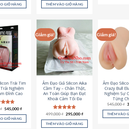
là:
tại
ao
5 sao
O GIỎ HÀNG
THÊM VÀO GIỎ HÀNG
995,000 ₫.
là:
645,000 ₫.
Giảm giá!
Giảm giá!
licon Trái Tim
Âm Đạo Giả Silicon Aika
Âm Đạo Silic
– Trải Nghiệm
Cầm Tay – Chân Thật,
Crazy Bull El
ảm Đỉnh Cao
An Toàn Giúp Bạn Đạt
Nghiệm Sự 
Khoái Cảm Tối Đa
Từng Chi
G
545,000
₫
g
Giá
Giá
0
c xếp
₫
545,000
₫
l
gốc
hiện
g
4.70
Giá
Giá
499,000
Được xếp
₫
295,000
₫
THÊM VÀO 
5
là:
tại
gốc
hiện
ao
hạng
4.75
O GIỎ HÀNG
750,000 ₫.
là:
là:
tại
5 sao
THÊM VÀO GIỎ HÀNG
545,000 ₫.
499,000 ₫.
là: