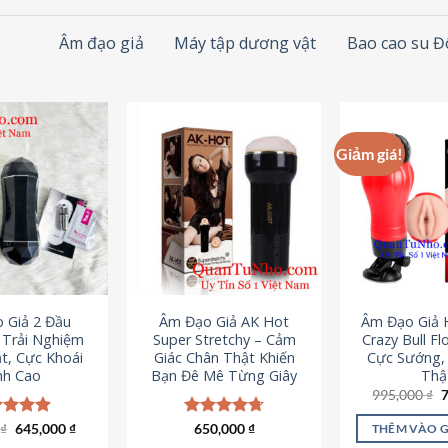
Âm đạo giả
Máy tập dương vật
Bao cao su 
Giảm giá!
 Giả 2 Đầu
Âm Đạo Giả AK Hot
Âm Đạo Giả 
– Trải Nghiệm
Super Stretchy – Cảm
Crazy Bull Fl
t, Cực Khoái
Giác Chân Thật Khiến
Cực Sướng,
nh Cao
Bạn Đê Mê Từng Giây
Thậ
G
995,000
₫
g
l
Giá
Giá
0
c xếp
₫
645,000
₫
Được xếp
650,000
₫
THÊM VÀO 
9
gốc
hiện
g
4.88
hạng
4.75