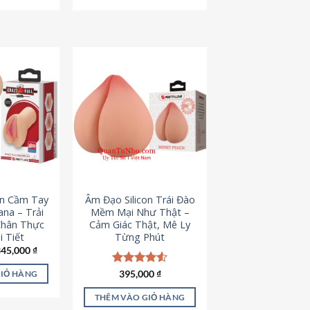
795,000 ₫.
545,000 ₫.
on Cầm Tay
Âm Đạo Silicon Trái Đào
iana – Trải
Mềm Mại Như Thật –
Chân Thực
Cảm Giác Thật, Mê Ly
 Tiết
Từng Phút
iá
Giá
345,000
₫
ốc
hiện
à:
tại
Được xếp
395,000
₫
GIỎ HÀNG
45,000 ₫.
là:
hạng
4.53
345,000 ₫.
5 sao
THÊM VÀO GIỎ HÀNG