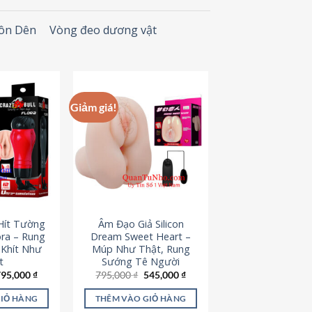
Đôn Dên
Vòng đeo dương vật
Giảm giá!
Hít Tường
Âm Đạo Giả Silicon
ora – Rung
Dream Sweet Heart –
 Khít Như
Múp Như Thật, Rung
t
Sướng Tê Người
iá
Giá
Giá
Giá
795,000
₫
795,000
₫
545,000
₫
ốc
hiện
gốc
hiện
à:
tại
là:
tại
GIỎ HÀNG
THÊM VÀO GIỎ HÀNG
95,000 ₫.
là:
795,000 ₫.
là: