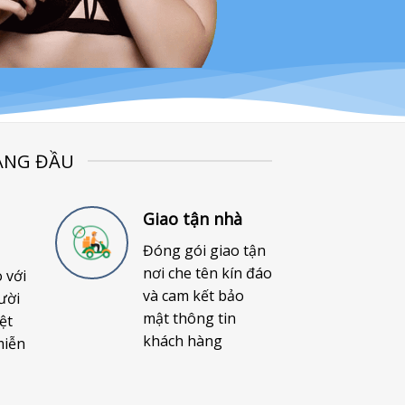
ÀNG ĐẦU
Giao tận nhà
Đóng gói giao tận
nơi che tên kín đáo
o với
và cam kết bảo
ười
mật thông tin
ệt
khách hàng
miễn