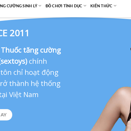
NG CƯỜNG SINH LÝ
ĐỒ CHƠI TÌNH DỤC
KIẾN THỨC
CE 2011
,
Thuốc tăng cường
(sextoys)
chính
 tôn chỉ hoạt động
 trở thành hệ thống
tại Việt Nam
GAY