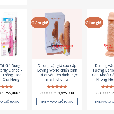
Sản
phẩm
p
phẩm
này
n
này
có
c
có
nhiều
n
Giảm giá!
Giảm giá!
nhiều
biến
b
biến
thể.
th
thể.
Các
C
Các
tùy
t
tùy
chọn
c
chọn
có
c
có
thể
t
ật Giả Rung
Dương vật giả cao cấp
Dương Vật
thể
được
đ
erfly Dance –
Loving World chiến binh
Tường Barba
được
chọn
c
t” Thăng Hoa
– Bí quyết “lên đỉnh” cực
Cao Khoái C
chọn
h Cho Nàng
mạnh cho nữ
Không Nê
trên
t
trên
trang
t
trang
sản
s
Giá
Giá
Giá
Giá
G
0
c xếp
₫
795,000
₫
1,800,000
Được xếp
₫
1,495,000
₫
350,000
Được x
₫
sản
gốc
hiện
gốc
hiện
g
g
4.65
hạng
4.89
hạng
4
phẩm
p
là:
tại
là:
tại
l
ao
5 sao
5 sao
phẩm
O GIỎ HÀNG
THÊM VÀO GIỎ HÀNG
THÊM VÀO 
1,095,000 ₫.
là:
1,800,000 ₫.
là:
3
795,000 ₫.
1,495,000 ₫.