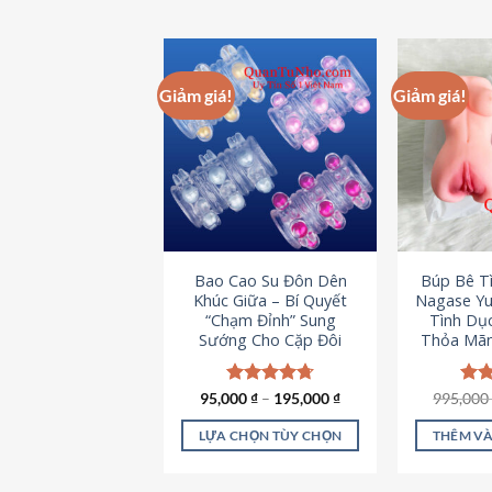
Giảm giá!
Giảm giá!
Bao Cao Su Đôn Dên
Búp Bê T
Khúc Giữa – Bí Quyết
Nagase Yu
“Chạm Đỉnh” Sung
Tình Dụ
Sướng Cho Cặp Đôi
Thỏa Mãn
95,000
Được xếp
₫
–
195,000
₫
995,00
Đượ
hạng
4.70
hạn
5 sao
5 s
LỰA CHỌN TÙY CHỌN
THÊM VÀ
Sản
phẩm