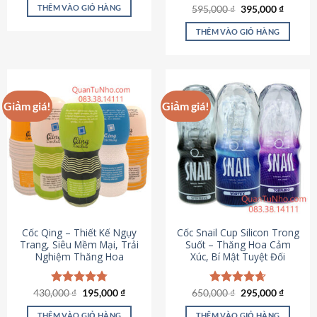
sản
là:
tại
THÊM VÀO GIỎ HÀNG
Giá
Giá
595,000
Được xếp
₫
395,000
₫
895,000 ₫.
là:
phẩm
gốc
hiện
hạng
4.64
695,000 ₫.
là:
tại
5 sao
THÊM VÀO GIỎ HÀNG
595,000 ₫.
là:
395,000
Giảm giá!
Giảm giá!
Cốc Qing – Thiết Kế Ngụy
Cốc Snail Cup Silicon Trong
Trang, Siêu Mềm Mại, Trải
Suốt – Thăng Hoa Cảm
Nghiệm Thăng Hoa
Xúc, Bí Mật Tuyệt Đối
Giá
Giá
Giá
Giá
430,000
Được xếp
₫
195,000
₫
650,000
Được xếp
₫
295,000
₫
gốc
hiện
gốc
hiện
hạng
4.78
hạng
4.69
là:
tại
là:
tại
5 sao
5 sao
THÊM VÀO GIỎ HÀNG
THÊM VÀO GIỎ HÀNG