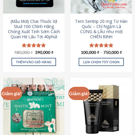
có
có
thể
thể
được
được
(Mẫu Mới) Chai Thuốc Xịt
Tem Sentrip 20 mg Từ Hàn
chọn
chọn
Stud 100 Chính Hãng
Quốc – Chỉ Ngậm Là
Chống Xuất Tinh Sớm Cách
CỨNG & LÂU như một
trên
trên
Quan Hệ Lâu Tới 40phút
CHIẾN BINH
trang
trang
sản
sản
phẩm
phẩm
Giá
Giá
480,000
Được xếp
₫
390,000
₫
100,000
Được xếp
₫
–
750,000
₫
gốc
hiện
hạng
5.00
hạng
5.00
là:
tại
5 sao
5 sao
THÊM VÀO GIỎ HÀNG
LỰA CHỌN TÙY CHỌN
480,000 ₫.
là:
390,000 ₫.
Sản
phẩm
này
có
Giảm giá!
Giảm giá!
nhiều
biến
thể.
Các
tùy
chọn
có