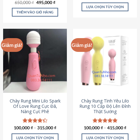
Giá
Giá
hạng
4.80
650,000
Được xếp
₫
495,000
₫
gốc
hiện
5 sao
LỰA CHỌN TÙY CHỌN
hạng
4.72
là:
tại
5 sao
THÊM VÀO GIỎ HÀNG
Sản
650,000 ₫.
là:
495,000 ₫.
phẩm
này
có
nhiều
Giảm giá!
Giảm giá!
biến
thể.
Các
tùy
chọn
có
thể
được
chọn
Chày Rung Mini Lilo Spark
Chày Rung Tình Yêu Lilo
Of Love Rung Cực Đã,
Rung 10 Cấp Độ Lên Đỉnh
trên
Nàng Cực Phê
Thật Sướng
trang
sản
phẩm
100,000
Được xếp
₫
–
315,000
₫
100,000
Được xếp
₫
–
415,000
₫
hạng
4.33
hạng
4.94
5 sao
5 sao
LỰA CHỌN TÙY CHỌN
LỰA CHỌN TÙY CHỌN