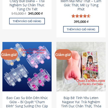
Crazy Bull Eliana – Trải
Mềm Mại Như Thật – Cảm
Nghiệm Sự Chân Thực
Giác Thật, Mê Ly Từng
Từng Chi Tiết
Phút
Giá
Giá
545,000
₫
345,000
₫
gốc
hiện
là:
tại
THÊM VÀO GIỎ HÀNG
Được xếp
395,000
₫
545,000 ₫.
là:
hạng
4.53
345,000 ₫.
5 sao
THÊM VÀO GIỎ HÀNG
Giảm giá!
Giảm giá!
Bao Cao Su Đôn Dên Khúc
Búp Bê Tình Yêu Leten
Giữa – Bí Quyết “Chạm
Nagase Yui: Trải Nghiệm
Đỉnh” Sung Sướng Cho Cặp
Tình Dục Chân Thật, Thỏa