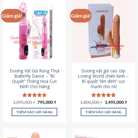
Giảm giá!
Giảm giá!
Dương Vật Giả Rung Thụt
Dương vật giả cao cấp
Butterfly Dance – “Bí
Loving World chiến binh –
Quyết” Thăng Hoa Cực
Bí quyết “lên đỉnh” cực
Đỉnh Cho Nàng
mạnh cho nữ
Giá
Giá
Giá
Giá
1,095,000
Được xếp
₫
795,000
₫
1,800,000
Được xếp
₫
1,495,000
₫
gốc
hiện
gốc
hiện
hạng
4.65
hạng
4.89
là:
tại
là:
tại
5 sao
5 sao
THÊM VÀO GIỎ HÀNG
THÊM VÀO GIỎ HÀNG
1,095,000 ₫.
là:
1,800,000 ₫.
là:
795,000 ₫.
1,495