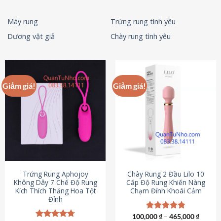
Máy rung
Trứng rung tình yêu
Dương vật giả
Chày rung tình yêu
Giảm giá!
Giảm giá!
Trứng Rung Aphojoy
Chày Rung 2 Đầu Lilo 10
Không Dây 7 Chế Độ Rung
Cấp Độ Rung Khiến Nàng
Kích Thích Thăng Hoa Tột
Chạm Đỉnh Khoái Cảm
Đỉnh
100,000
Được xếp
₫
–
465,000
₫