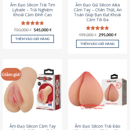
Âm Đạo Silicon Trái Tim
Âm Đạo Giả Silicon Aika
Lybaile – Trải Nghiệm
Cầm Tay – Chân Thật, An
Khoái Cảm Đỉnh Cao
Toàn Giúp Bạn Đạt Khoái
Cảm Tối Đa
Giá
Giá
750,000
Được xếp
₫
545,000
₫
gốc
hiện
hạng
4.70
Giá
Giá
499,000
Được xếp
₫
295,000
₫
là:
tại
gốc
hiện
5 sao
THÊM VÀO GIỎ HÀNG
hạng
4.75
750,000 ₫.
là:
là:
tại
5 sao
THÊM VÀO GIỎ HÀNG
545,000 ₫.
499,000 ₫.
là:
295,000
Giảm giá!
Âm Đạo Silicon Cầm Tay
Âm Đạo Silicon Trái Đào