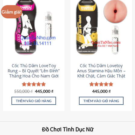
Giảm giá!
Cốc Thủ Dâm LoveToy
Cốc Thủ Dâm Lovetoy
Rung – Bí Quyết “Lên Đỉnh”
Anus Stamina Hậu Môn –
Thăng Hoa Cho Nam Giới
Khít Chặt, Cảm Giác Thật
Giá
Giá
550,000
Được xếp
₫
445,000
₫
Được xếp
445,000
₫
gốc
hiện
hạng
5.00
hạng
4.84
là:
tại
5 sao
5 sao
THÊM VÀO GIỎ HÀNG
THÊM VÀO GIỎ HÀNG
550,000 ₫.
là:
445,000 ₫.
Đồ Chơi Tình Dục Nữ