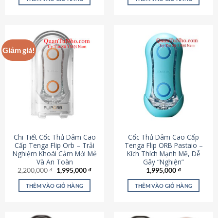
430,000 ₫.
là:
650,000 ₫.
là:
195,000 ₫.
295,000
Giảm giá!
Chi Tiết Cốc Thủ Dâm Cao
Cốc Thủ Dâm Cao Cấp
Cấp Tenga Flip Orb – Trải
Tenga Flip ORB Pastaio –
Nghiệm Khoái Cảm Mới Mẻ
Kích Thích Mạnh Mẽ, Dễ
Và An Toàn
Gây “Nghiện”
Giá
Giá
2,200,000
₫
1,995,000
₫
1,995,000
₫
gốc
hiện
là:
tại
THÊM VÀO GIỎ HÀNG
THÊM VÀO GIỎ HÀNG
2,200,000 ₫.
là:
1,995,000 ₫.