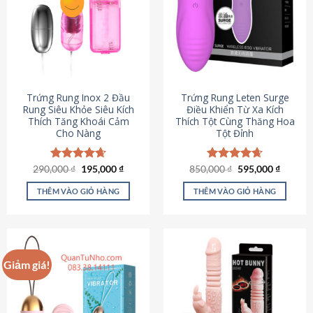
Trứng Rung Inox 2 Đầu
Trứng Rung Leten Surge
Rung Siêu Khỏe Siêu Kích
Điều Khiển Từ Xa Kích
Thích Tăng Khoái Cảm
Thích Tột Cùng Thăng Hoa
Cho Nàng
Tột Đỉnh
Giá
Giá
Giá
Giá
290,000
Được xếp
₫
195,000
₫
850,000
Được xếp
₫
595,000
₫
gốc
hiện
gốc
hiện
hạng
4.64
hạng
4.69
là:
tại
là:
tại
5 sao
5 sao
THÊM VÀO GIỎ HÀNG
THÊM VÀO GIỎ HÀNG
290,000 ₫.
là:
850,000 ₫.
là:
195,000 ₫.
595,000
Giảm giá!