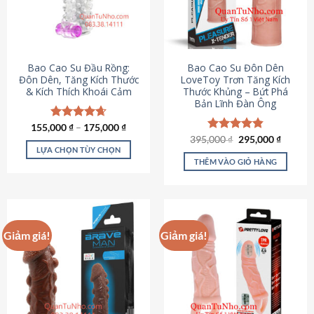
tùy
chọn
có
thể
được
Bao Cao Su Đầu Rồng:
Bao Cao Su Đôn Dên
chọn
Đôn Dên, Tăng Kích Thước
LoveToy Trơn Tăng Kích
& Kích Thích Khoái Cảm
Thước Khủng – Bứt Phá
trên
Bản Lĩnh Đàn Ông
trang
sản
155,000
Được xếp
₫
–
175,000
₫
phẩm
hạng
4.69
Giá
Giá
395,000
Được xếp
₫
295,000
₫
gốc
hiện
5 sao
LỰA CHỌN TÙY CHỌN
hạng
4.82
là:
tại
5 sao
THÊM VÀO GIỎ HÀNG
Sản
395,000 ₫.
là:
295,000
phẩm
này
có
nhiều
Giảm giá!
Giảm giá!
biến
thể.
Các
tùy
chọn
có