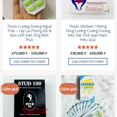
tùy
tùy
chọn
chọn
có
có
thể
thể
được
được
Thuốc Cường Dương Ngựa
Thuốc Siloflam 100mg
chọn
chọn
Thái – Lấy Lại Phong Độ &
Tăng Cường Cương Dương
Bản Lĩnh Đàn Ông Đích
Kéo Dài Thời Gian Nam
trên
trên
Thực
Hiệu Quả
trang
trang
sản
sản
phẩm
phẩm
275,000
Được xếp
₫
–
550,000
₫
130,000
Được xếp
₫
–
650,000
₫
hạng
4.87
hạng
5.00
5 sao
5 sao
LỰA CHỌN TÙY CHỌN
LỰA CHỌN TÙY CHỌN
Sản
Sản
phẩm
phẩm
này
này
có
có
Giảm giá!
Giảm giá!
nhiều
nhiều
biến
biến
thể.
thể.
Các
Các
tùy
tùy
chọn
chọn