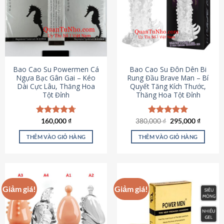
thể.
Các
tùy
chọn
có
thể
được
Bao Cao Su Powermen Cá
Bao Cao Su Đôn Dên Bi
chọn
Ngựa Bạc Gân Gai – Kéo
Rung Đầu Brave Man – Bí
Dài Cực Lâu, Thăng Hoa
Quyết Tăng Kích Thước,
trên
Tột Đỉnh
Thăng Hoa Tột Đỉnh
trang
sản
phẩm
Giá
Giá
Được xếp
160,000
₫
380,000
Được xếp
₫
295,000
₫
gốc
hiện
hạng
4.73
hạng
5.00
là:
tại
5 sao
5 sao
THÊM VÀO GIỎ HÀNG
THÊM VÀO GIỎ HÀNG
380,000 ₫.
là:
295,000
Giảm giá!
Giảm giá!