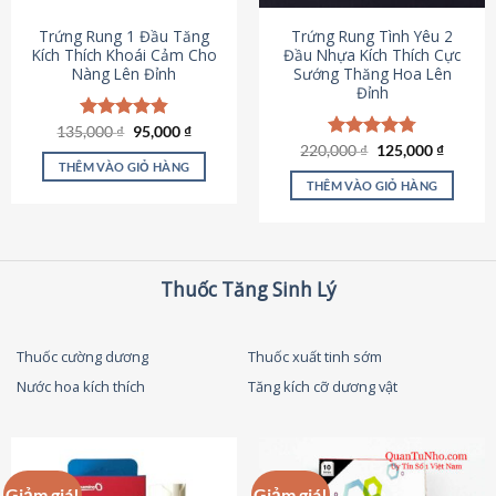
thể
được
Trứng Rung 1 Đầu Tăng
Trứng Rung Tình Yêu 2
chọn
Kích Thích Khoái Cảm Cho
Đầu Nhựa Kích Thích Cực
Nàng Lên Đỉnh
Sướng Thăng Hoa Lên
trên
Đỉnh
trang
sản
Giá
Giá
135,000
Được xếp
₫
95,000
₫
phẩm
gốc
hiện
hạng
4.87
Giá
Giá
220,000
Được xếp
₫
125,000
₫
là:
tại
gốc
hiện
5 sao
THÊM VÀO GIỎ HÀNG
hạng
4.79
135,000 ₫.
là:
là:
tại
5 sao
THÊM VÀO GIỎ HÀNG
95,000 ₫.
220,000 ₫.
là:
125,000
Thuốc Tăng Sinh Lý
Thuốc cường dương
Thuốc xuất tinh sớm
Nước hoa kích thích
Tăng kích cỡ dương vật
Giảm giá!
Giảm giá!