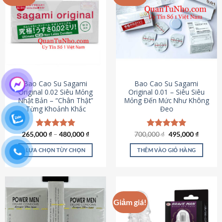
chọn
trên
trang
sản
phẩm
Bao Cao Su Sagami
Bao Cao Su Sagami
Original 0.02 Siêu Mỏng
Original 0.01 – Siêu Siêu
Nhật Bản – “Chân Thật”
Mỏng Đến Mức Như Không
Từng Khoảnh Khắc
Đeo
Giá
Giá
265,000
Được xếp
₫
–
480,000
₫
700,000
Được xếp
₫
495,000
₫
gốc
hiện
hạng
4.87
hạng
4.83
là:
tại
5 sao
5 sao
LỰA CHỌN TÙY CHỌN
THÊM VÀO GIỎ HÀNG
700,000 ₫.
là:
495,000
Sản
phẩm
này
có
Giảm giá!
nhiều
biến