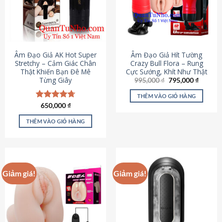
Âm Đạo Giả AK Hot Super
Âm Đạo Giả Hít Tường
Stretchy – Cảm Giác Chân
Crazy Bull Flora – Rung
Thật Khiến Bạn Đê Mê
Cực Sướng, Khít Như Thật
Từng Giây
Giá
Giá
995,000
₫
795,000
₫
gốc
hiện
là:
tại
THÊM VÀO GIỎ HÀNG
995,000 ₫.
là:
Được xếp
650,000
₫
795,000
hạng
4.75
5 sao
THÊM VÀO GIỎ HÀNG
Giảm giá!
Giảm giá!