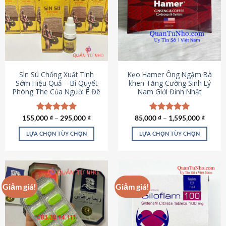
thể.
Các
tùy
chọn
có
thể
được
Sìn Sú Chống Xuất Tinh
Kẹo Hamer Ông Ngậm Bà
chọn
Sớm Hiệu Quả – Bí Quyết
khen Tăng Cường Sinh Lý
Phòng The Của Người Ê Đê
Nam Giới Đỉnh Nhất
trên
trang
sản
155,000
Được xếp
₫
–
295,000
₫
85,000
Được xếp
₫
–
1,595,000
₫
phẩm
hạng
4.95
hạng
5.00
5 sao
5 sao
LỰA CHỌN TÙY CHỌN
LỰA CHỌN TÙY CHỌN
Sản
Sản
phẩm
phẩm
này
này
có
có
Giảm giá!
Giảm giá!
nhiều
nhiều
biến
biến
thể.
thể.
Các
Các