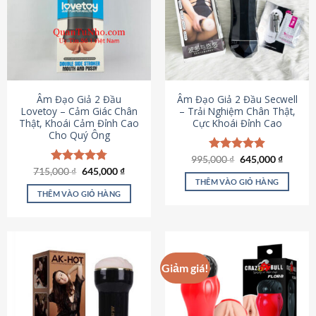
Âm Đạo Giả 2 Đầu
Âm Đạo Giả 2 Đầu Secwell
Lovetoy – Cảm Giác Chân
– Trải Nghiệm Chân Thật,
Thật, Khoái Cảm Đỉnh Cao
Cực Khoái Đỉnh Cao
Cho Quý Ông
Giá
Giá
995,000
Được xếp
₫
645,000
₫
gốc
hiện
Giá
Giá
hạng
4.88
715,000
Được xếp
₫
645,000
₫
là:
tại
gốc
hiện
5 sao
THÊM VÀO GIỎ HÀNG
hạng
4.79
995,000 ₫.
là:
là:
tại
5 sao
THÊM VÀO GIỎ HÀNG
645,000
715,000 ₫.
là:
645,000 ₫.
Giảm giá!