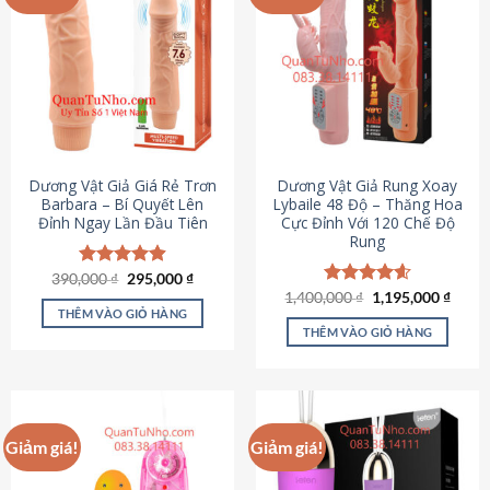
Dương Vật Giả Giá Rẻ Trơn
Dương Vật Giả Rung Xoay
Barbara – Bí Quyết Lên
Lybaile 48 Độ – Thăng Hoa
Đỉnh Ngay Lần Đầu Tiên
Cực Đỉnh Với 120 Chế Độ
Rung
Giá
Giá
390,000
Được xếp
₫
295,000
₫
gốc
hiện
hạng
4.90
Giá
Giá
1,400,000
Được xếp
₫
1,195,000
₫
là:
tại
gốc
hiện
5 sao
THÊM VÀO GIỎ HÀNG
hạng
4.62
390,000 ₫.
là:
là:
tại
5 sao
THÊM VÀO GIỎ HÀNG
295,000 ₫.
1,400,000 ₫.
là:
1,195
Giảm giá!
Giảm giá!