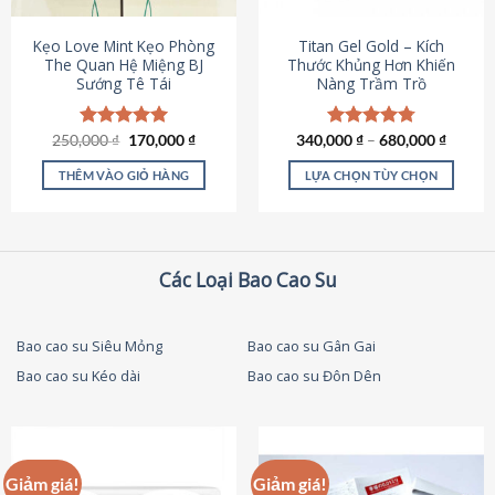
thể
được
Kẹo Love Mint Kẹo Phòng
Titan Gel Gold – Kích
chọn
The Quan Hệ Miệng BJ
Thước Khủng Hơn Khiến
Sướng Tê Tái
Nàng Trầm Trồ
trên
trang
sản
Giá
Giá
250,000
Được xếp
₫
170,000
₫
340,000
Được xếp
₫
–
680,000
₫
phẩm
gốc
hiện
hạng
5.00
hạng
4.79
là:
tại
5 sao
5 sao
THÊM VÀO GIỎ HÀNG
LỰA CHỌN TÙY CHỌN
250,000 ₫.
là:
170,000 ₫.
Sản
phẩm
này
có
Các Loại Bao Cao Su
nhiều
biến
thể.
Bao cao su Siêu Mỏng
Bao cao su Gân Gai
Các
Bao cao su Kéo dài
Bao cao su Đôn Dên
tùy
chọn
có
thể
được
Giảm giá!
Giảm giá!