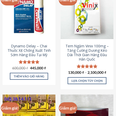
Dynamo Delay – Chai
Tem Ngậm Vinix 100mg –
Thuốc Xịt Chống Xuất Tinh
Tăng Cường Dương Kéo
Sớm Hàng Đầu Tại Mỹ
Dài Thời Gian Hàng Đầu
Hàn Quốc
Giá
Giá
600,000
Được xếp
₫
445,000
₫
gốc
hiện
hạng
5.00
130,000
Được xếp
₫
–
2,100,000
₫
là:
tại
5 sao
THÊM VÀO GIỎ HÀNG
hạng
5.00
600,000 ₫.
là:
5 sao
LỰA CHỌN TÙY CHỌN
445,000 ₫.
Sản
phẩm
này
có
Giảm giá!
Giảm giá!
nhiều
biến