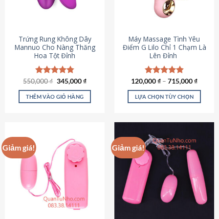
Trứng Rung Không Dây
Máy Massage Tình Yêu
Mannuo Cho Nàng Thăng
Điểm G Lilo Chỉ 1 Chạm Là
Hoa Tột Đỉnh
Lên Đỉnh
Giá
Giá
550,000
Được xếp
₫
345,000
₫
120,000
Được xếp
₫
–
715,000
₫
gốc
hiện
hạng
4.81
hạng
4.85
là:
tại
5 sao
5 sao
THÊM VÀO GIỎ HÀNG
LỰA CHỌN TÙY CHỌN
550,000 ₫.
là:
345,000 ₫.
Sản
phẩm
này
có
Giảm giá!
Giảm giá!
nhiều
biến
thể.
Các
tùy
chọn
có