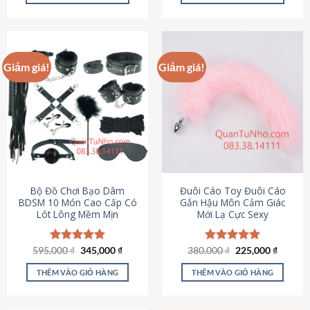
Sản
Sản
phẩm
phẩm
này
này
có
có
Giảm giá!
Giảm giá!
nhiều
nhiều
biến
biến
thể.
thể.
Các
Các
tùy
tùy
chọn
chọn
có
có
thể
thể
được
được
Bộ Đồ Chơi Bạo Dâm
Đuôi Cáo Toy Đuôi Cáo
chọn
chọn
BDSM 10 Món Cao Cấp Có
Gắn Hậu Môn Cảm Giác
Lót Lông Mềm Mịn
Mới Lạ Cực Sexy
trên
trên
trang
trang
sản
sản
Giá
Giá
Giá
Giá
595,000
Được xếp
₫
345,000
₫
380,000
Được xếp
₫
225,000
₫
phẩm
phẩm
gốc
hiện
gốc
hiện
hạng
4.88
hạng
4.88
là:
tại
là:
tại
5 sao
5 sao
THÊM VÀO GIỎ HÀNG
THÊM VÀO GIỎ HÀNG
595,000 ₫.
là:
380,000 ₫.
là:
345,000 ₫.
225,000