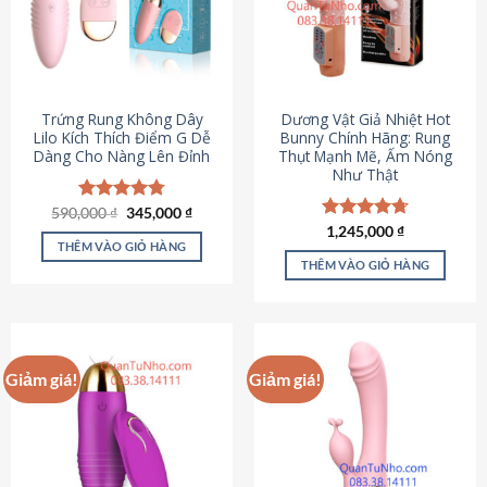
Trứng Rung Không Dây
Dương Vật Giả Nhiệt Hot
Lilo Kích Thích Điểm G Dễ
Bunny Chính Hãng: Rung
Dàng Cho Nàng Lên Đỉnh
Thụt Mạnh Mẽ, Ấm Nóng
Như Thật
Giá
Giá
590,000
Được xếp
₫
345,000
₫
gốc
hiện
hạng
4.79
Được xếp
1,245,000
₫
là:
tại
5 sao
THÊM VÀO GIỎ HÀNG
hạng
4.73
590,000 ₫.
là:
5 sao
THÊM VÀO GIỎ HÀNG
345,000 ₫.
Giảm giá!
Giảm giá!