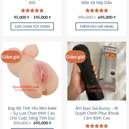
Đôi
Mãn Và Hấp Dẫn
Giá
Giá
95,000
Được xếp
₫
–
195,000
₫
995,000
Được xếp
₫
695,000
₫
gốc
hiện
hạng
4.70
hạng
4.80
là:
tại
5 sao
5 sao
LỰA CHỌN TÙY CHỌN
THÊM VÀO GIỎ HÀNG
995,000 ₫.
là:
695,000
Sản
phẩm
này
có
Giảm giá!
Giảm giá!
nhiều
biến
thể.
Các
tùy
chọn
có
thể
được
Búp Bê Tình Yêu Mini Baile
Âm Đạo Giả Bussy – Bí
chọn
– Sự Lựa Chọn Đỉnh Cao
Quyết Chinh Phục Khoái
Cho Cuộc Sống Tình Dục
Cảm Đỉnh Cao
trên
Giá
Giá
895,000
₫
695,000
₫
trang
gốc
hiện