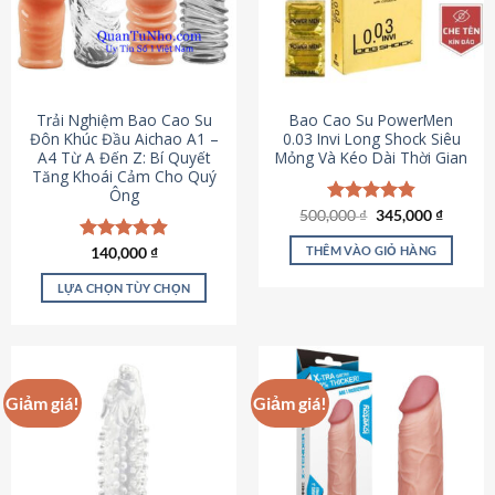
Trải Nghiệm Bao Cao Su
Bao Cao Su PowerMen
Đôn Khúc Đầu Aichao A1 –
0.03 Invi Long Shock Siêu
A4 Từ A Đến Z: Bí Quyết
Mỏng Và Kéo Dài Thời Gian
Tăng Khoái Cảm Cho Quý
Ông
Giá
Giá
500,000
Được xếp
₫
345,000
₫
gốc
hiện
hạng
4.85
là:
tại
5 sao
THÊM VÀO GIỎ HÀNG
Được xếp
140,000
₫
500,000 ₫.
là:
hạng
4.88
345,000
5 sao
LỰA CHỌN TÙY CHỌN
Sản
phẩm
này
có
Giảm giá!
Giảm giá!
nhiều
biến
thể.
Các