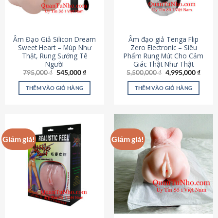
Âm Đạo Giả Silicon Dream
Âm đạo giả Tenga Flip
Sweet Heart – Múp Như
Zero Electronic – Siêu
Thật, Rung Sướng Tê
Phẩm Rung Mút Cho Cảm
Người
Giác Thật Như Thật
Giá
Giá
Giá
Giá
795,000
₫
545,000
₫
5,500,000
₫
4,995,000
₫
gốc
hiện
gốc
hiện
là:
tại
là:
tại
THÊM VÀO GIỎ HÀNG
THÊM VÀO GIỎ HÀNG
795,000 ₫.
là:
5,500,000 ₫.
là:
545,000 ₫.
4,995
Giảm giá!
Giảm giá!