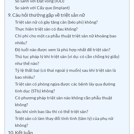
So sánh với Đặt vòng (IUD)
So sánh với Cấy que (Implant)
9. Câu hỏi thường gặp về triệt sản nữ
Triệt sản nữ có gây tăng cân (béo phì) không?
Thực hiện triệt sản có đau không?
Chi phí cho một ca phẫu thuật triệt sản nữ khoảng bao
nhiêu?
Độ tuổi nào được xem là phù hợp nhất để triệt sản?
Thủ tục pháp lý khi triệt sản (ví dụ: có cần chồng ký giấy)
như thế nào?
Tỷ lệ thất bại (có thai ngoài ý muốn) sau khi triệt sản là
bao nhiêu?
Triệt sản có phòng ngừa được các bệnh lây qua đường
tình dục (STIs) không?
Có phương pháp triệt sản nào không cần phẫu thuật
không?
Sau khi sinh bao lâu thì có thể triệt sản?
Triệt sản có làm thay đổi tính tình (tâm lý) của phụ nữ
không?
10. Kết luận