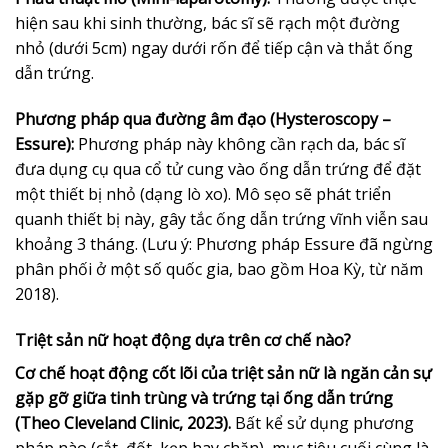
hiện sau khi sinh thường, bác sĩ sẽ rạch một đường
nhỏ (dưới 5cm) ngay dưới rốn để tiếp cận và thắt ống
dẫn trứng.
Phương pháp qua đường âm đạo (Hysteroscopy –
Essure):
Phương pháp này không cần rạch da, bác sĩ
đưa dụng cụ qua cổ tử cung vào ống dẫn trứng để đặt
một thiết bị nhỏ (dạng lò xo). Mô sẹo sẽ phát triển
quanh thiết bị này, gây tắc ống dẫn trứng vĩnh viễn sau
khoảng 3 tháng. (Lưu ý: Phương pháp Essure đã ngừng
phân phối ở một số quốc gia, bao gồm Hoa Kỳ, từ năm
2018).
Triệt sản nữ hoạt động dựa trên cơ chế nào?
Cơ chế hoạt động cốt lõi của triệt sản nữ là ngăn cản sự
gặp gỡ giữa tinh trùng và trứng tại ống dẫn trứng
(Theo Cleveland Clinic, 2023).
Bất kể sử dụng phương
pháp nào (cắt, đốt, kẹp hay chặn), mục tiêu cuối cùng là