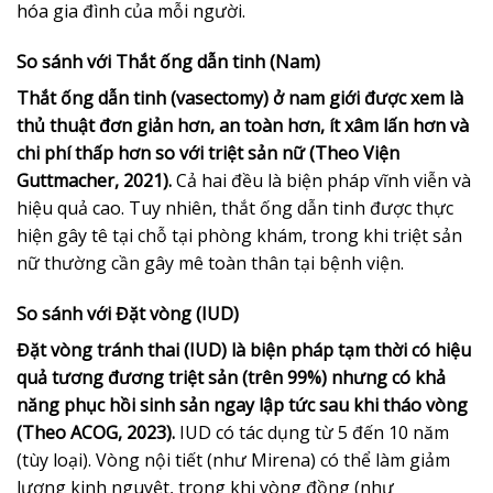
hóa gia đình của mỗi người.
So sánh với Thắt ống dẫn tinh (Nam)
Thắt ống dẫn tinh (vasectomy) ở nam giới được xem là
thủ thuật đơn giản hơn, an toàn hơn, ít xâm lấn hơn và
chi phí thấp hơn so với triệt sản nữ (Theo Viện
Guttmacher, 2021).
Cả hai đều là biện pháp vĩnh viễn và
hiệu quả cao. Tuy nhiên, thắt ống dẫn tinh được thực
hiện gây tê tại chỗ tại phòng khám, trong khi triệt sản
nữ thường cần gây mê toàn thân tại bệnh viện.
So sánh với Đặt vòng (IUD)
Đặt vòng tránh thai (IUD) là biện pháp tạm thời có hiệu
quả tương đương triệt sản (trên 99%) nhưng có khả
năng phục hồi sinh sản ngay lập tức sau khi tháo vòng
(Theo ACOG, 2023).
IUD có tác dụng từ 5 đến 10 năm
(tùy loại). Vòng nội tiết (như Mirena) có thể làm giảm
lượng kinh nguyệt, trong khi vòng đồng (như