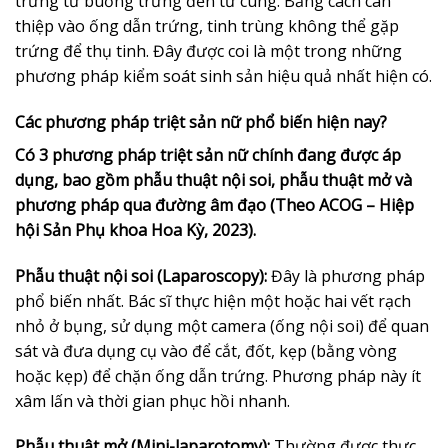
trứng từ buồng trứng đến tử cung. Bằng cách can
thiệp vào ống dẫn trứng, tinh trùng không thể gặp
trứng để thụ tinh. Đây được coi là một trong những
phương pháp kiểm soát sinh sản hiệu quả nhất hiện có.
Các phương pháp triệt sản nữ phổ biến hiện nay?
Có 3 phương pháp triệt sản nữ chính đang được áp
dụng, bao gồm phẫu thuật nội soi, phẫu thuật mở và
phương pháp qua đường âm đạo (Theo ACOG – Hiệp
hội Sản Phụ khoa Hoa Kỳ, 2023).
Phẫu thuật nội soi (Laparoscopy):
Đây là phương pháp
phổ biến nhất. Bác sĩ thực hiện một hoặc hai vết rạch
nhỏ ở bụng, sử dụng một camera (ống nội soi) để quan
sát và đưa dụng cụ vào để cắt, đốt, kẹp (bằng vòng
hoặc kẹp) để chặn ống dẫn trứng. Phương pháp này ít
xâm lấn và thời gian phục hồi nhanh.
Phẫu thuật mở (Mini-laparotomy):
Thường được thực