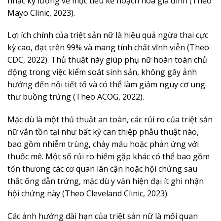
nhắc kỹ lưỡng về mục tiêu kế hoạch hóa gia đình (Theo
Mayo Clinic, 2023).
Lợi ích chính của triệt sản nữ là hiệu quả ngừa thai cực
kỳ cao, đạt trên 99% và mang tính chất vĩnh viễn (Theo
CDC, 2022). Thủ thuật này giúp phụ nữ hoàn toàn chủ
động trong việc kiểm soát sinh sản, không gây ảnh
hưởng đến nội tiết tố và có thể làm giảm nguy cơ ung
thư buồng trứng (Theo ACOG, 2022).
Mặc dù là một thủ thuật an toàn, các rủi ro của triệt sản
nữ vẫn tồn tại như bất kỳ can thiệp phẫu thuật nào,
bao gồm nhiễm trùng, chảy máu hoặc phản ứng với
thuốc mê. Một số rủi ro hiếm gặp khác có thể bao gồm
tổn thương các cơ quan lân cận hoặc hội chứng sau
thắt ống dẫn trứng, mặc dù y văn hiện đại ít ghi nhận
hội chứng này (Theo Cleveland Clinic, 2023).
Các ảnh hưởng dài hạn của triệt sản nữ là mối quan