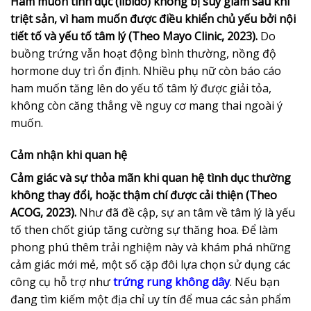
Ham muốn tình dục (libido) không bị suy giảm sau khi
triệt sản, vì ham muốn được điều khiển chủ yếu bởi nội
tiết tố và yếu tố tâm lý (Theo Mayo Clinic, 2023).
Do
buồng trứng vẫn hoạt động bình thường, nồng độ
hormone duy trì ổn định. Nhiều phụ nữ còn báo cáo
ham muốn tăng lên do yếu tố tâm lý được giải tỏa,
không còn căng thẳng về nguy cơ mang thai ngoài ý
muốn.
Cảm nhận khi quan hệ
Cảm giác và sự thỏa mãn khi quan hệ tình dục thường
không thay đổi, hoặc thậm chí được cải thiện (Theo
ACOG, 2023).
Như đã đề cập, sự an tâm về tâm lý là yếu
tố then chốt giúp tăng cường sự thăng hoa. Để làm
phong phú thêm trải nghiệm này và khám phá những
cảm giác mới mẻ, một số cặp đôi lựa chọn sử dụng các
công cụ hỗ trợ như
trứng rung không dây
. Nếu bạn
đang tìm kiếm một địa chỉ uy tín để mua các sản phẩm