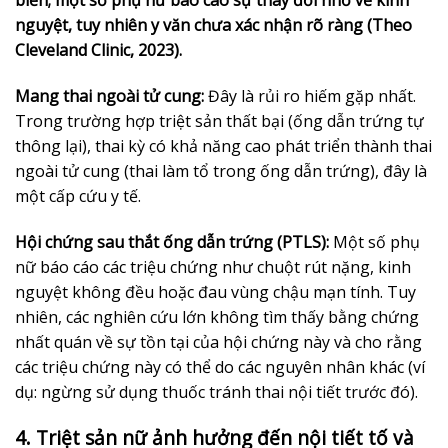
biến; một số phụ nữ báo cáo sự thay đổi nhỏ về kinh
nguyệt, tuy nhiên y văn chưa xác nhận rõ ràng (Theo
Cleveland Clinic, 2023).
Mang thai ngoài tử cung:
Đây là rủi ro hiếm gặp nhất.
Trong trường hợp triệt sản thất bại (ống dẫn trứng tự
thông lại), thai kỳ có khả năng cao phát triển thành thai
ngoài tử cung (thai làm tổ trong ống dẫn trứng), đây là
một cấp cứu y tế.
Hội chứng sau thắt ống dẫn trứng (PTLS):
Một số phụ
nữ báo cáo các triệu chứng như chuột rút nặng, kinh
nguyệt không đều hoặc đau vùng chậu mạn tính. Tuy
nhiên, các nghiên cứu lớn không tìm thấy bằng chứng
nhất quán về sự tồn tại của hội chứng này và cho rằng
các triệu chứng này có thể do các nguyên nhân khác (ví
dụ: ngừng sử dụng thuốc tránh thai nội tiết trước đó).
4. Triệt sản nữ ảnh hưởng đến nội tiết tố và