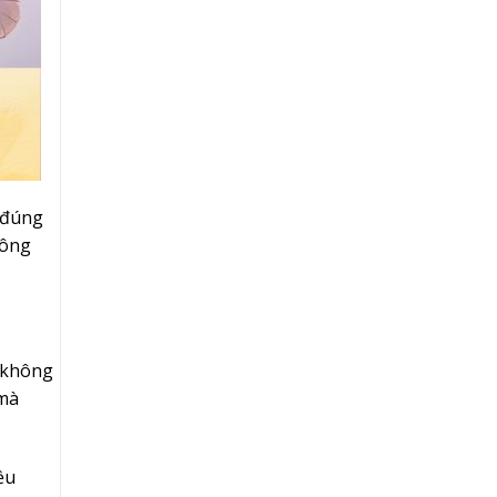
 đúng
hông
, không
 mà
ều