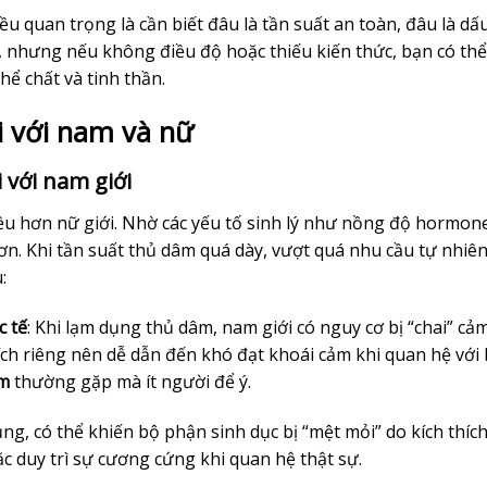
iều quan trọng là cần biết đâu là tần suất an toàn, đâu là dấ
 nhưng nếu không điều độ hoặc thiếu kiến thức, bạn có thể
hể chất và tinh thần.
i với nam và nữ
 với nam giới
u hơn nữ giới. Nhờ các yếu tố sinh lý như nồng độ hormon
n. Khi tần suất thủ dâm quá dày, vượt quá nhu cầu tự nhiên
:
c tế
: Khi lạm dụng thủ dâm, nam giới có nguy cơ bị “chai” cảm
hích riêng nên dễ dẫn đến khó đạt khoái cảm khi quan hệ với
âm
thường gặp mà ít người để ý.
ng, có thể khiến bộ phận sinh dục bị “mệt mỏi” do kích thíc
 duy trì sự cương cứng khi quan hệ thật sự.