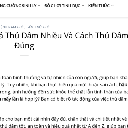
NG CƯỜNG SINH LÝ
ĐỒ CHƠI TÌNH DỤC
KIẾN THỨC
BỆNH NAM GIỚI
,
BỆNH NỮ GIỚI
ả Thủ Dâm Nhiều Và Cách Thủ Dâ
Đúng
n toàn bình thường và tự nhiên của con người, giúp bạn kh
 lý. Tuy nhiên, khi bạn thực hiện quá mức hoặc sai cách,
hậu
rọng, ảnh hưởng đến sức khỏe thể chất lẫn tinh thần của b
m mấy lần
là hợp lý? Bạn có biết rõ tác động của việc thủ dâm
 cho bạn một cái nhìn đầy đủ, chân thật và chi tiết nhất về
thủ dâm tốt, an toàn và hiệu quả nhất từ A đến Z, giúp bạn 