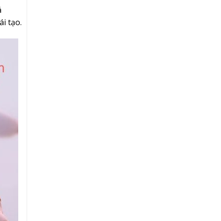
á
i tạo.