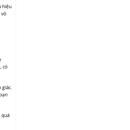
u hiệu
 vô
e
, có
 giác.
 bạn
h quá