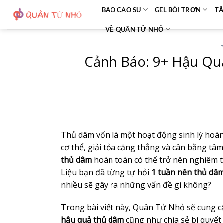
Bỏ
BAO CAO SU
GEL BÔI TRƠN
TĂ
qua
VỀ QUÂN TỬ NHỎ
nội
dung
Cảnh Báo: 9+ Hậu Qu
Thủ dâm vốn là một hoạt động sinh lý hoà
cơ thể, giải tỏa căng thẳng và cân bằng tâm
thủ dâm
hoàn toàn có thể trở nên nghiêm t
Liệu bạn đã từng tự hỏi
1 tuần nên thủ dâ
nhiều sẽ gây ra những vấn đề gì không?
Trong bài viết này, Quân Tử Nhỏ sẽ cung cấp
hậu quả thủ dâm
cũng như chia sẻ bí quyết 