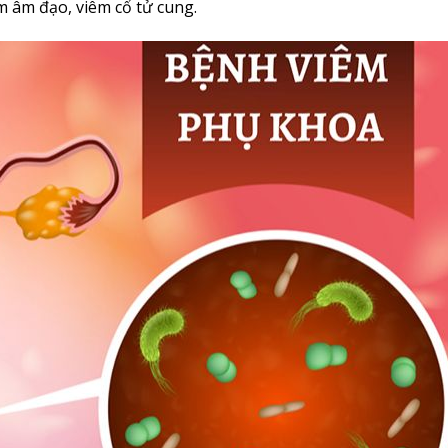
m âm đạo, viêm cổ tử cung.