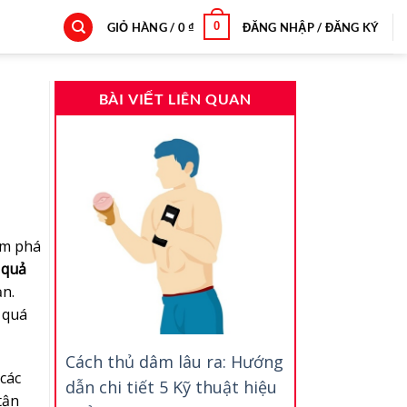
0
GIỎ HÀNG /
0
₫
ĐĂNG NHẬP / ĐĂNG KÝ
BÀI VIẾT LIÊN QUAN
m
ám phá
 quả
ạn.
 quá
Cách thủ dâm lâu ra: Hướng
 các
dẫn chi tiết 5 Kỹ thuật hiệu
tận