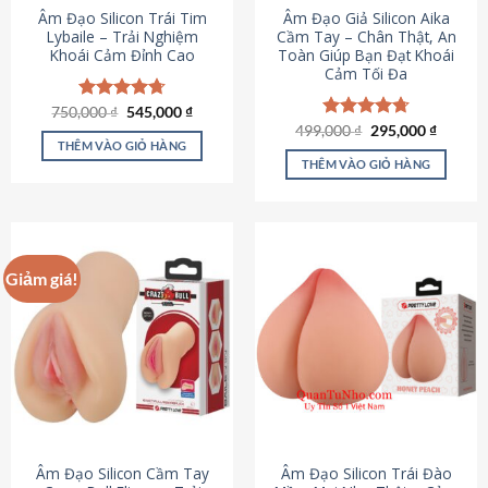
Âm Đạo Silicon Trái Tim
Âm Đạo Giả Silicon Aika
Lybaile – Trải Nghiệm
Cầm Tay – Chân Thật, An
Khoái Cảm Đỉnh Cao
Toàn Giúp Bạn Đạt Khoái
Cảm Tối Đa
Giá
Giá
750,000
Được xếp
₫
545,000
₫
gốc
hiện
hạng
4.70
Giá
Giá
499,000
Được xếp
₫
295,000
₫
là:
tại
gốc
hiện
5 sao
THÊM VÀO GIỎ HÀNG
hạng
4.75
750,000 ₫.
là:
là:
tại
5 sao
THÊM VÀO GIỎ HÀNG
545,000 ₫.
499,000 ₫.
là:
295,000
Giảm giá!
Âm Đạo Silicon Cầm Tay
Âm Đạo Silicon Trái Đào