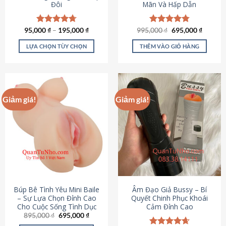
Đôi
Mãn Và Hấp Dẫn
Giá
Giá
95,000
Được xếp
₫
–
195,000
₫
995,000
Được xếp
₫
695,000
₫
gốc
hiện
hạng
4.70
hạng
4.80
là:
tại
5 sao
5 sao
LỰA CHỌN TÙY CHỌN
THÊM VÀO GIỎ HÀNG
995,000 ₫.
là:
695,000
Sản
phẩm
này
có
Giảm giá!
Giảm giá!
nhiều
biến
thể.
Các
tùy
chọn
có
thể
được
Búp Bê Tình Yêu Mini Baile
Âm Đạo Giả Bussy – Bí
chọn
– Sự Lựa Chọn Đỉnh Cao
Quyết Chinh Phục Khoái
Cho Cuộc Sống Tình Dục
Cảm Đỉnh Cao
trên
Giá
Giá
895,000
₫
695,000
₫
trang
gốc
hiện