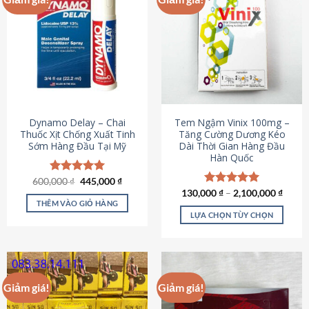
Dynamo Delay – Chai
Tem Ngậm Vinix 100mg –
Thuốc Xịt Chống Xuất Tinh
Tăng Cường Dương Kéo
Sớm Hàng Đầu Tại Mỹ
Dài Thời Gian Hàng Đầu
Hàn Quốc
Giá
Giá
600,000
Được xếp
₫
445,000
₫
gốc
hiện
hạng
5.00
130,000
Được xếp
₫
–
2,100,000
₫
là:
tại
5 sao
THÊM VÀO GIỎ HÀNG
hạng
5.00
600,000 ₫.
là:
5 sao
LỰA CHỌN TÙY CHỌN
445,000 ₫.
Sản
phẩm
này
có
Giảm giá!
Giảm giá!
nhiều
biến