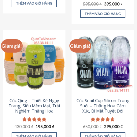
sản
là:
tại
THÊM VÀO GIỎ HÀNG
Giá
Giá
595,000
Được xếp
₫
395,000
₫
895,000 ₫.
là:
phẩm
gốc
hiện
hạng
4.64
695,000 ₫.
là:
tại
5 sao
THÊM VÀO GIỎ HÀNG
595,000 ₫.
là:
395,000
Giảm giá!
Giảm giá!
Cốc Qing – Thiết Kế Ngụy
Cốc Snail Cup Silicon Trong
Trang, Siêu Mềm Mại, Trải
Suốt – Thăng Hoa Cảm
Nghiệm Thăng Hoa
Xúc, Bí Mật Tuyệt Đối
Giá
Giá
Giá
Giá
430,000
Được xếp
₫
195,000
₫
650,000
Được xếp
₫
295,000
₫
gốc
hiện
gốc
hiện
hạng
4.78
hạng
4.69
là:
tại
là:
tại
5 sao
5 sao
THÊM VÀO GIỎ HÀNG
THÊM VÀO GIỎ HÀNG