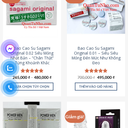
chọn
trên
trang
sản
phẩm
Bao Cao Su Sagami
Bao Cao Su Sagami
Original 0.02 Siêu Mỏng
Original 0.01 – Siêu Siêu
Nhật Bản – “Chân Thật”
Mỏng Đến Mức Như Không
Từng Khoảnh Khắc
Đeo
Giá
Giá
265,000
Được xếp
₫
–
480,000
₫
700,000
Được xếp
₫
495,000
₫
gốc
hiện
hạng
4.87
hạng
4.83
là:
tại
5 sao
5 sao
LỰA CHỌN TÙY CHỌN
THÊM VÀO GIỎ HÀNG
700,000 ₫.
là:
495,000
Sản
phẩm
này
có
Giảm giá!
nhiều
biến