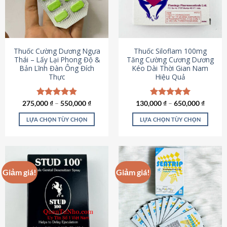
tùy
tùy
chọn
chọn
có
có
thể
thể
được
được
Thuốc Cường Dương Ngựa
Thuốc Siloflam 100mg
chọn
chọn
Thái – Lấy Lại Phong Độ &
Tăng Cường Cương Dương
Bản Lĩnh Đàn Ông Đích
Kéo Dài Thời Gian Nam
trên
trên
Thực
Hiệu Quả
trang
trang
sản
sản
phẩm
phẩm
275,000
Được xếp
₫
–
550,000
₫
130,000
Được xếp
₫
–
650,000
₫
hạng
4.87
hạng
5.00
5 sao
5 sao
LỰA CHỌN TÙY CHỌN
LỰA CHỌN TÙY CHỌN
Sản
Sản
phẩm
phẩm
này
này
có
có
Giảm giá!
Giảm giá!
nhiều
nhiều
biến
biến
thể.
thể.
Các
Các
tùy
tùy
chọn
chọn