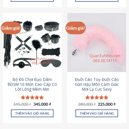
Sản
Sản
phẩm
phẩm
này
này
có
có
Giảm giá!
Giảm giá!
nhiều
nhiều
biến
biến
thể.
thể.
Các
Các
tùy
tùy
chọn
chọn
có
có
thể
thể
được
được
Bộ Đồ Chơi Bạo Dâm
Đuôi Cáo Toy Đuôi Cáo
chọn
chọn
BDSM 10 Món Cao Cấp Có
Gắn Hậu Môn Cảm Giác
Lót Lông Mềm Mịn
Mới Lạ Cực Sexy
trên
trên
trang
trang
sản
sản
Giá
Giá
Giá
Giá
595,000
Được xếp
₫
345,000
₫
380,000
Được xếp
₫
225,000
₫
phẩm
phẩm
gốc
hiện
gốc
hiện
hạng
4.88
hạng
4.88
là:
tại
là:
tại
5 sao
5 sao
THÊM VÀO GIỎ HÀNG
THÊM VÀO GIỎ HÀNG
595,000 ₫.
là:
380,000 ₫.
là:
345,000 ₫.
225,000