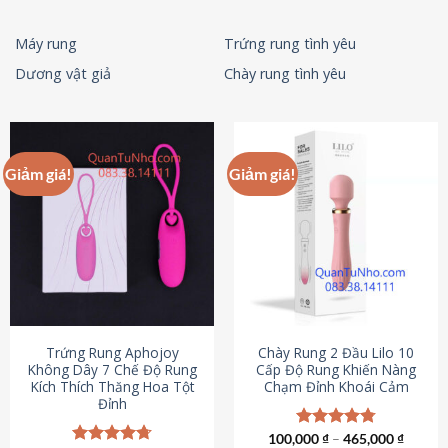
Máy rung
Trứng rung tình yêu
Dương vật giả
Chày rung tình yêu
Giảm giá!
Giảm giá!
Trứng Rung Aphojoy
Chày Rung 2 Đầu Lilo 10
Không Dây 7 Chế Độ Rung
Cấp Độ Rung Khiến Nàng
Kích Thích Thăng Hoa Tột
Chạm Đỉnh Khoái Cảm
Đỉnh
100,000
Được xếp
₫
–
465,000
₫