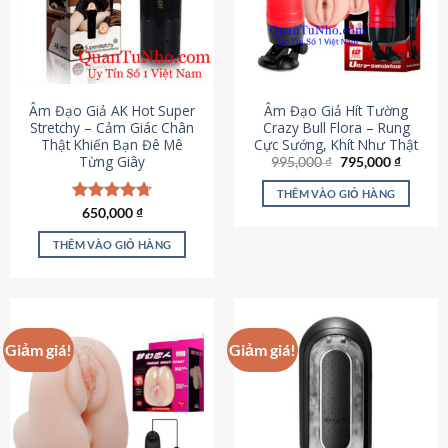
Âm Đạo Giả AK Hot Super
Âm Đạo Giả Hít Tường
Stretchy – Cảm Giác Chân
Crazy Bull Flora – Rung
Thật Khiến Bạn Đê Mê
Cực Sướng, Khít Như Thật
Từng Giây
Giá
Giá
995,000
₫
795,000
₫
gốc
hiện
là:
tại
THÊM VÀO GIỎ HÀNG
995,000 ₫.
là:
Được xếp
650,000
₫
795,000
hạng
4.75
5 sao
THÊM VÀO GIỎ HÀNG
Giảm giá!
Giảm giá!