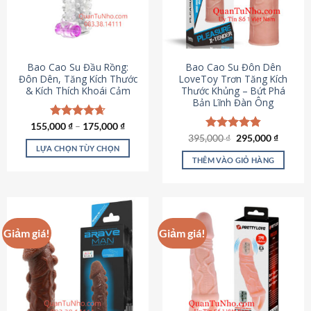
tùy
chọn
có
thể
được
Bao Cao Su Đầu Rồng:
Bao Cao Su Đôn Dên
chọn
Đôn Dên, Tăng Kích Thước
LoveToy Trơn Tăng Kích
& Kích Thích Khoái Cảm
Thước Khủng – Bứt Phá
trên
Bản Lĩnh Đàn Ông
trang
sản
155,000
Được xếp
₫
–
175,000
₫
phẩm
hạng
4.69
Giá
Giá
395,000
Được xếp
₫
295,000
₫
gốc
hiện
5 sao
LỰA CHỌN TÙY CHỌN
hạng
4.82
là:
tại
5 sao
THÊM VÀO GIỎ HÀNG
Sản
395,000 ₫.
là:
295,000
phẩm
này
có
nhiều
Giảm giá!
Giảm giá!
biến
thể.
Các
tùy
chọn
có