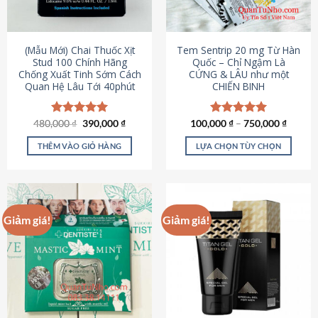
có
có
thể
thể
được
được
(Mẫu Mới) Chai Thuốc Xịt
Tem Sentrip 20 mg Từ Hàn
chọn
chọn
Stud 100 Chính Hãng
Quốc – Chỉ Ngậm Là
Chống Xuất Tinh Sớm Cách
CỨNG & LÂU như một
trên
trên
Quan Hệ Lâu Tới 40phút
CHIẾN BINH
trang
trang
sản
sản
phẩm
phẩm
Giá
Giá
480,000
Được xếp
₫
390,000
₫
100,000
Được xếp
₫
–
750,000
₫
gốc
hiện
hạng
5.00
hạng
5.00
là:
tại
5 sao
5 sao
THÊM VÀO GIỎ HÀNG
LỰA CHỌN TÙY CHỌN
480,000 ₫.
là:
390,000 ₫.
Sản
phẩm
này
có
Giảm giá!
Giảm giá!
nhiều
biến
thể.
Các
tùy
chọn
có