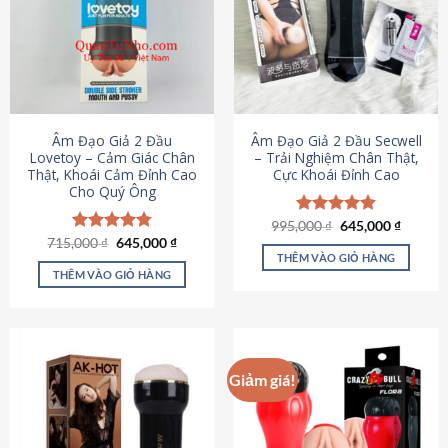
Âm Đạo Giả 2 Đầu
Âm Đạo Giả 2 Đầu Secwell
Lovetoy – Cảm Giác Chân
– Trải Nghiệm Chân Thật,
Thật, Khoái Cảm Đỉnh Cao
Cực Khoái Đỉnh Cao
Cho Quý Ông
Giá
Giá
995,000
Được xếp
₫
645,000
₫
gốc
hiện
Giá
Giá
hạng
4.88
715,000
Được xếp
₫
645,000
₫
là:
tại
gốc
hiện
5 sao
THÊM VÀO GIỎ HÀNG
hạng
4.79
995,000 ₫.
là:
là:
tại
5 sao
THÊM VÀO GIỎ HÀNG
645,000
715,000 ₫.
là:
645,000 ₫.
Giảm giá!