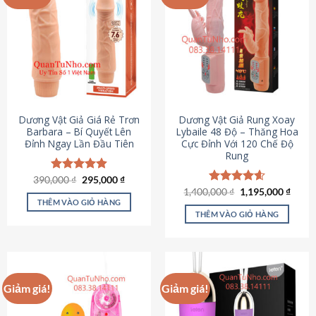
Dương Vật Giả Giá Rẻ Trơn
Dương Vật Giả Rung Xoay
Barbara – Bí Quyết Lên
Lybaile 48 Độ – Thăng Hoa
Đỉnh Ngay Lần Đầu Tiên
Cực Đỉnh Với 120 Chế Độ
Rung
Giá
Giá
390,000
Được xếp
₫
295,000
₫
gốc
hiện
hạng
4.90
Giá
Giá
1,400,000
Được xếp
₫
1,195,000
₫
là:
tại
gốc
hiện
5 sao
THÊM VÀO GIỎ HÀNG
hạng
4.62
390,000 ₫.
là:
là:
tại
5 sao
THÊM VÀO GIỎ HÀNG
295,000 ₫.
1,400,000 ₫.
là:
1,195
Giảm giá!
Giảm giá!