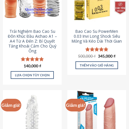
Trải Nghiệm Bao Cao Su
Bao Cao Su PowerMen
Đôn Khúc Đầu Aichao A1 –
0.03 Invi Long Shock Siêu
A4 Từ A Đến Z: Bí Quyết
Mỏng Và Kéo Dài Thời Gian
Tăng Khoái Cảm Cho Quý
Ông
Giá
Giá
500,000
Được xếp
₫
345,000
₫
gốc
hiện
hạng
4.85
là:
tại
5 sao
THÊM VÀO GIỎ HÀNG
Được xếp
140,000
₫
500,000 ₫.
là:
hạng
4.88
345,000
5 sao
LỰA CHỌN TÙY CHỌN
Sản
phẩm
này
có
Giảm giá!
Giảm giá!
nhiều
biến
thể.
Các