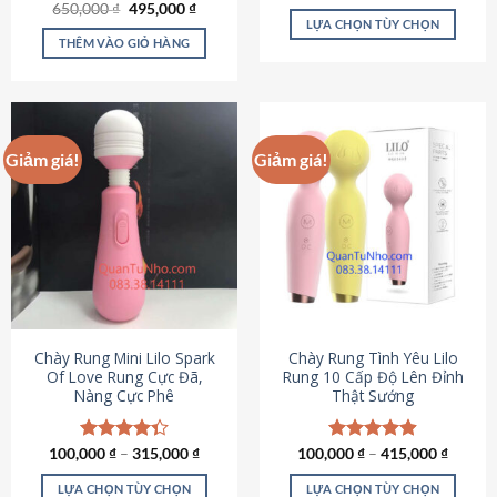
Giá
Giá
hạng
4.80
650,000
Được xếp
₫
495,000
₫
gốc
hiện
5 sao
LỰA CHỌN TÙY CHỌN
hạng
4.72
là:
tại
5 sao
THÊM VÀO GIỎ HÀNG
Sản
650,000 ₫.
là:
495,000 ₫.
phẩm
này
có
nhiều
Giảm giá!
Giảm giá!
biến
thể.
Các
tùy
chọn
có
thể
được
chọn
Chày Rung Mini Lilo Spark
Chày Rung Tình Yêu Lilo
Of Love Rung Cực Đã,
Rung 10 Cấp Độ Lên Đỉnh
trên
Nàng Cực Phê
Thật Sướng
trang
sản
phẩm
100,000
Được xếp
₫
–
315,000
₫
100,000
Được xếp
₫
–
415,000
₫
hạng
4.33
hạng
4.94
5 sao
5 sao
LỰA CHỌN TÙY CHỌN
LỰA CHỌN TÙY CHỌN