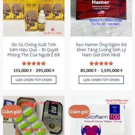
thể.
Các
tùy
chọn
có
thể
được
Sìn Sú Chống Xuất Tinh
Kẹo Hamer Ông Ngậm Bà
chọn
Sớm Hiệu Quả – Bí Quyết
khen Tăng Cường Sinh Lý
Phòng The Của Người Ê Đê
Nam Giới Đỉnh Nhất
trên
trang
sản
155,000
Được xếp
₫
–
295,000
₫
85,000
Được xếp
₫
–
1,595,000
₫
phẩm
hạng
4.95
hạng
5.00
5 sao
5 sao
LỰA CHỌN TÙY CHỌN
LỰA CHỌN TÙY CHỌN
Sản
Sản
phẩm
phẩm
này
này
có
có
Giảm giá!
Giảm giá!
nhiều
nhiều
biến
biến
thể.
thể.
Các
Các