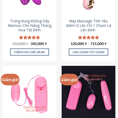
Trứng Rung Không Dây
Máy Massage Tình Yêu
Mannuo Cho Nàng Thăng
Điểm G Lilo Chỉ 1 Chạm Là
Hoa Tột Đỉnh
Lên Đỉnh
Giá
Giá
550,000
Được xếp
₫
345,000
₫
120,000
Được xếp
₫
–
715,000
₫
gốc
hiện
hạng
4.81
hạng
4.85
là:
tại
5 sao
5 sao
THÊM VÀO GIỎ HÀNG
LỰA CHỌN TÙY CHỌN
550,000 ₫.
là:
345,000 ₫.
Sản
phẩm
này
có
Giảm giá!
Giảm giá!
nhiều
biến
thể.
Các
tùy
chọn
có