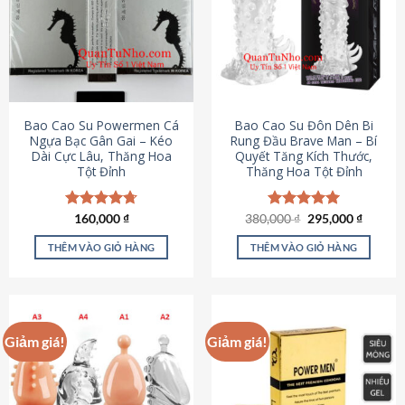
thể.
Các
tùy
chọn
có
thể
được
Bao Cao Su Powermen Cá
Bao Cao Su Đôn Dên Bi
chọn
Ngựa Bạc Gân Gai – Kéo
Rung Đầu Brave Man – Bí
Dài Cực Lâu, Thăng Hoa
Quyết Tăng Kích Thước,
trên
Tột Đỉnh
Thăng Hoa Tột Đỉnh
trang
sản
phẩm
Giá
Giá
Được xếp
160,000
₫
380,000
Được xếp
₫
295,000
₫
gốc
hiện
hạng
4.73
hạng
5.00
là:
tại
5 sao
5 sao
THÊM VÀO GIỎ HÀNG
THÊM VÀO GIỎ HÀNG
380,000 ₫.
là:
295,000
Giảm giá!
Giảm giá!