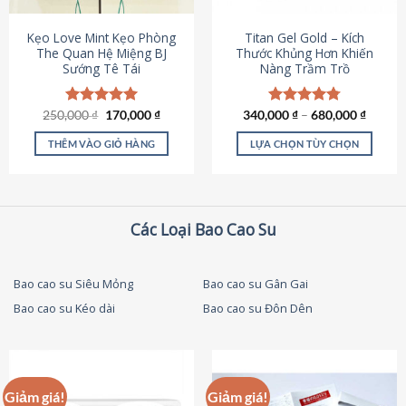
thể
được
Kẹo Love Mint Kẹo Phòng
Titan Gel Gold – Kích
chọn
The Quan Hệ Miệng BJ
Thước Khủng Hơn Khiến
Sướng Tê Tái
Nàng Trầm Trồ
trên
trang
sản
Giá
Giá
250,000
Được xếp
₫
170,000
₫
340,000
Được xếp
₫
–
680,000
₫
phẩm
gốc
hiện
hạng
5.00
hạng
4.79
là:
tại
5 sao
5 sao
THÊM VÀO GIỎ HÀNG
LỰA CHỌN TÙY CHỌN
250,000 ₫.
là:
170,000 ₫.
Sản
phẩm
này
có
Các Loại Bao Cao Su
nhiều
biến
thể.
Bao cao su Siêu Mỏng
Bao cao su Gân Gai
Các
Bao cao su Kéo dài
Bao cao su Đôn Dên
tùy
chọn
có
thể
được
Giảm giá!
Giảm giá!