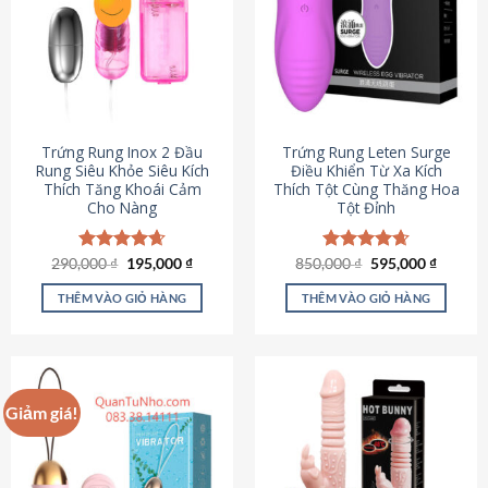
Trứng Rung Inox 2 Đầu
Trứng Rung Leten Surge
Rung Siêu Khỏe Siêu Kích
Điều Khiển Từ Xa Kích
Thích Tăng Khoái Cảm
Thích Tột Cùng Thăng Hoa
Cho Nàng
Tột Đỉnh
Giá
Giá
Giá
Giá
290,000
Được xếp
₫
195,000
₫
850,000
Được xếp
₫
595,000
₫
gốc
hiện
gốc
hiện
hạng
4.64
hạng
4.69
là:
tại
là:
tại
5 sao
5 sao
THÊM VÀO GIỎ HÀNG
THÊM VÀO GIỎ HÀNG
290,000 ₫.
là:
850,000 ₫.
là:
195,000 ₫.
595,000
Giảm giá!