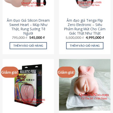
Âm Đạo Giả Silicon Dream
Âm đạo giả Tenga Flip
Sweet Heart – Múp Như
Zero Electronic – Siêu
Thật, Rung Sướng Tê
Phẩm Rung Mút Cho Cảm
Người
Giác Thật Như Thật
Giá
Giá
Giá
Giá
795,000
₫
545,000
₫
5,500,000
₫
4,995,000
₫
gốc
hiện
gốc
hiện
là:
tại
là:
tại
THÊM VÀO GIỎ HÀNG
THÊM VÀO GIỎ HÀNG
795,000 ₫.
là:
5,500,000 ₫.
là:
545,000 ₫.
4,995
Giảm giá!
Giảm giá!