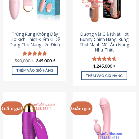
Trứng Rung Không Dây
Dương Vật Giả Nhiệt Hot
Lilo Kích Thích Điểm G Dễ
Bunny Chính Hãng: Rung
Dàng Cho Nàng Lên Đỉnh
Thụt Mạnh Mẽ, Ấm Nóng
Như Thật
Giá
Giá
590,000
Được xếp
₫
345,000
₫
gốc
hiện
hạng
4.79
Được xếp
1,245,000
₫
là:
tại
5 sao
THÊM VÀO GIỎ HÀNG
hạng
4.73
590,000 ₫.
là:
5 sao
THÊM VÀO GIỎ HÀNG
345,000 ₫.
Giảm giá!
Giảm giá!