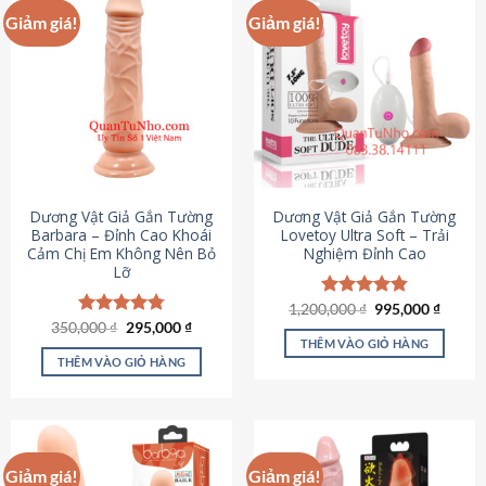
Giảm giá!
Giảm giá!
Dương Vật Giả Gắn Tường
Dương Vật Giả Gắn Tường
Barbara – Đỉnh Cao Khoái
Lovetoy Ultra Soft – Trải
Cảm Chị Em Không Nên Bỏ
Nghiệm Đỉnh Cao
Lỡ
Giá
Giá
1,200,000
Được xếp
₫
995,000
₫
gốc
hiện
Giá
Giá
hạng
4.82
350,000
Được xếp
₫
295,000
₫
là:
tại
gốc
hiện
5 sao
THÊM VÀO GIỎ HÀNG
hạng
4.79
1,200,000 ₫.
là:
là:
tại
5 sao
THÊM VÀO GIỎ HÀNG
995,00
350,000 ₫.
là:
295,000 ₫.
Giảm giá!
Giảm giá!