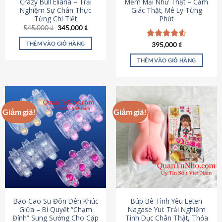
Crazy Bull Eliana – Trải
Mềm Mại Như Thật – Cảm
Nghiệm Sự Chân Thực
Giác Thật, Mê Ly Từng
Từng Chi Tiết
Phút
Giá
Giá
545,000
₫
345,000
₫
gốc
hiện
là:
tại
THÊM VÀO GIỎ HÀNG
Được xếp
395,000
₫
545,000 ₫.
là:
hạng
4.53
345,000 ₫.
5 sao
THÊM VÀO GIỎ HÀNG
Giảm giá!
Giảm giá!
Bao Cao Su Đôn Dên Khúc
Búp Bê Tình Yêu Leten
Giữa – Bí Quyết “Chạm
Nagase Yui: Trải Nghiệm
Đỉnh” Sung Sướng Cho Cặp
Tình Dục Chân Thật, Thỏa