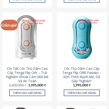
430,000 ₫.
là:
650,000 ₫.
là:
195,000 ₫.
295,000
Giảm giá!
Chi Tiết Cốc Thủ Dâm Cao
Cốc Thủ Dâm Cao Cấp
Cấp Tenga Flip Orb – Trải
Tenga Flip ORB Pastaio –
Nghiệm Khoái Cảm Mới Mẻ
Kích Thích Mạnh Mẽ, Dễ
Và An Toàn
Gây “Nghiện”
Giá
Giá
2,200,000
₫
1,995,000
₫
1,995,000
₫
gốc
hiện
là:
tại
THÊM VÀO GIỎ HÀNG
THÊM VÀO GIỎ HÀNG
2,200,000 ₫.
là:
1,995,000 ₫.