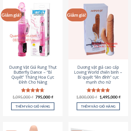
Giảm giá!
Giảm giá!
Dương Vật Giả Rung Thụt
Dương vật giả cao cấp
Butterfly Dance – “Bí
Loving World chiến binh –
Quyết” Thăng Hoa Cực
Bí quyết “lên đỉnh” cực
Đỉnh Cho Nàng
mạnh cho nữ
Giá
Giá
Giá
Giá
1,095,000
Được xếp
₫
795,000
₫
1,800,000
Được xếp
₫
1,495,000
₫
gốc
hiện
gốc
hiện
hạng
4.65
hạng
4.89
là:
tại
là:
tại
5 sao
5 sao
THÊM VÀO GIỎ HÀNG
THÊM VÀO GIỎ HÀNG
1,095,000 ₫.
là:
1,800,000 ₫.
là:
795,000 ₫.
1,495