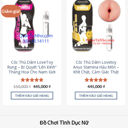
Giảm giá!
Cốc Thủ Dâm LoveToy
Cốc Thủ Dâm Lovetoy
Rung – Bí Quyết “Lên Đỉnh”
Anus Stamina Hậu Môn –
Thăng Hoa Cho Nam Giới
Khít Chặt, Cảm Giác Thật
Giá
Giá
550,000
Được xếp
₫
445,000
₫
Được xếp
445,000
₫
gốc
hiện
hạng
5.00
hạng
4.84
là:
tại
5 sao
5 sao
THÊM VÀO GIỎ HÀNG
THÊM VÀO GIỎ HÀNG
550,000 ₫.
là:
445,000 ₫.
Đồ Chơi Tình Dục Nữ