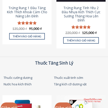
thể
được
Trứng Rung 1 Đầu Tăng
Trứng Rung Tình Yêu 2
chọn
Kích Thích Khoái Cảm Cho
Đầu Nhựa Kích Thích Cực
Nàng Lên Đỉnh
Sướng Thăng Hoa Lên
trên
Đỉnh
trang
sản
Giá
Giá
135,000
Được xếp
₫
95,000
₫
phẩm
gốc
hiện
hạng
4.87
Giá
Giá
220,000
Được xếp
₫
125,000
₫
là:
tại
gốc
hiện
5 sao
THÊM VÀO GIỎ HÀNG
hạng
4.79
135,000 ₫.
là:
là:
tại
5 sao
THÊM VÀO GIỎ HÀNG
95,000 ₫.
220,000 ₫.
là:
125,000
Thuốc Tăng Sinh Lý
Thuốc cường dương
Thuốc xuất tinh sớm
Nước hoa kích thích
Tăng kích cỡ dương vật
Giảm giá!
Giảm giá!