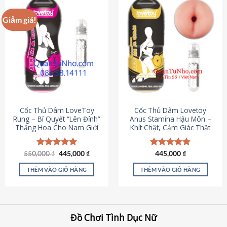
Giảm giá!
Cốc Thủ Dâm LoveToy
Cốc Thủ Dâm Lovetoy
Rung – Bí Quyết “Lên Đỉnh”
Anus Stamina Hậu Môn –
Thăng Hoa Cho Nam Giới
Khít Chặt, Cảm Giác Thật
Giá
Giá
550,000
Được xếp
₫
445,000
₫
Được xếp
445,000
₫
gốc
hiện
hạng
5.00
hạng
4.84
là:
tại
5 sao
5 sao
THÊM VÀO GIỎ HÀNG
THÊM VÀO GIỎ HÀNG
550,000 ₫.
là:
445,000 ₫.
Đồ Chơi Tình Dục Nữ