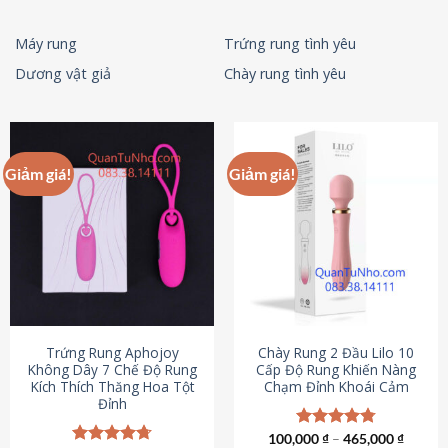
Máy rung
Trứng rung tình yêu
Dương vật giả
Chày rung tình yêu
Giảm giá!
Giảm giá!
Trứng Rung Aphojoy
Chày Rung 2 Đầu Lilo 10
Không Dây 7 Chế Độ Rung
Cấp Độ Rung Khiến Nàng
Kích Thích Thăng Hoa Tột
Chạm Đỉnh Khoái Cảm
Đỉnh
100,000
Được xếp
₫
–
465,000
₫