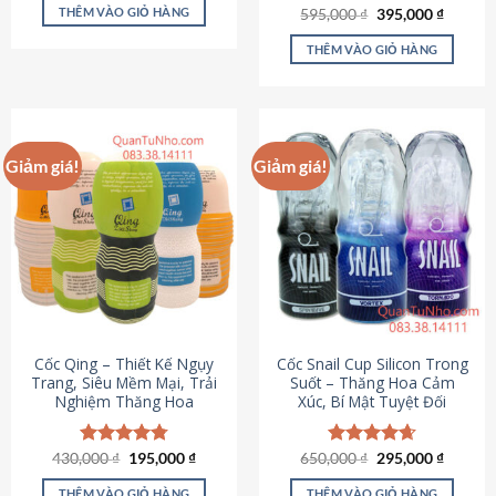
sản
là:
tại
THÊM VÀO GIỎ HÀNG
Giá
Giá
595,000
Được xếp
₫
395,000
₫
895,000 ₫.
là:
phẩm
gốc
hiện
hạng
4.64
695,000 ₫.
là:
tại
5 sao
THÊM VÀO GIỎ HÀNG
595,000 ₫.
là:
395,000
Giảm giá!
Giảm giá!
Cốc Qing – Thiết Kế Ngụy
Cốc Snail Cup Silicon Trong
Trang, Siêu Mềm Mại, Trải
Suốt – Thăng Hoa Cảm
Nghiệm Thăng Hoa
Xúc, Bí Mật Tuyệt Đối
Giá
Giá
Giá
Giá
430,000
Được xếp
₫
195,000
₫
650,000
Được xếp
₫
295,000
₫
gốc
hiện
gốc
hiện
hạng
4.78
hạng
4.69
là:
tại
là:
tại
5 sao
5 sao
THÊM VÀO GIỎ HÀNG
THÊM VÀO GIỎ HÀNG