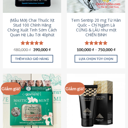
có
có
thể
thể
được
được
(Mẫu Mới) Chai Thuốc Xịt
Tem Sentrip 20 mg Từ Hàn
chọn
chọn
Stud 100 Chính Hãng
Quốc – Chỉ Ngậm Là
Chống Xuất Tinh Sớm Cách
CỨNG & LÂU như một
trên
trên
Quan Hệ Lâu Tới 40phút
CHIẾN BINH
trang
trang
sản
sản
phẩm
phẩm
Giá
Giá
480,000
Được xếp
₫
390,000
₫
100,000
Được xếp
₫
–
750,000
₫
gốc
hiện
hạng
5.00
hạng
5.00
là:
tại
5 sao
5 sao
THÊM VÀO GIỎ HÀNG
LỰA CHỌN TÙY CHỌN
480,000 ₫.
là:
390,000 ₫.
Sản
phẩm
này
có
Giảm giá!
Giảm giá!
nhiều
biến
thể.
Các
tùy
chọn
có