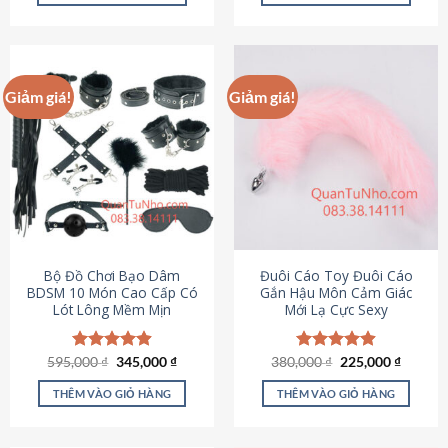
Sản
Sản
phẩm
phẩm
này
này
có
có
Giảm giá!
Giảm giá!
nhiều
nhiều
biến
biến
thể.
thể.
Các
Các
tùy
tùy
chọn
chọn
có
có
thể
thể
được
được
Bộ Đồ Chơi Bạo Dâm
Đuôi Cáo Toy Đuôi Cáo
chọn
chọn
BDSM 10 Món Cao Cấp Có
Gắn Hậu Môn Cảm Giác
Lót Lông Mềm Mịn
Mới Lạ Cực Sexy
trên
trên
trang
trang
sản
sản
Giá
Giá
Giá
Giá
595,000
Được xếp
₫
345,000
₫
380,000
Được xếp
₫
225,000
₫
phẩm
phẩm
gốc
hiện
gốc
hiện
hạng
4.88
hạng
4.88
là:
tại
là:
tại
5 sao
5 sao
THÊM VÀO GIỎ HÀNG
THÊM VÀO GIỎ HÀNG
595,000 ₫.
là:
380,000 ₫.
là:
345,000 ₫.
225,000