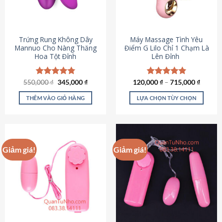
Trứng Rung Không Dây
Máy Massage Tình Yêu
Mannuo Cho Nàng Thăng
Điểm G Lilo Chỉ 1 Chạm Là
Hoa Tột Đỉnh
Lên Đỉnh
Giá
Giá
550,000
Được xếp
₫
345,000
₫
120,000
Được xếp
₫
–
715,000
₫
gốc
hiện
hạng
4.81
hạng
4.85
là:
tại
5 sao
5 sao
THÊM VÀO GIỎ HÀNG
LỰA CHỌN TÙY CHỌN
550,000 ₫.
là:
345,000 ₫.
Sản
phẩm
này
có
Giảm giá!
Giảm giá!
nhiều
biến
thể.
Các
tùy
chọn
có