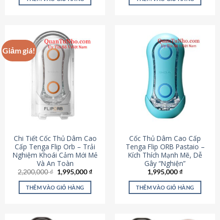
430,000 ₫.
là:
650,000 ₫.
là:
195,000 ₫.
295,000
Giảm giá!
Chi Tiết Cốc Thủ Dâm Cao
Cốc Thủ Dâm Cao Cấp
Cấp Tenga Flip Orb – Trải
Tenga Flip ORB Pastaio –
Nghiệm Khoái Cảm Mới Mẻ
Kích Thích Mạnh Mẽ, Dễ
Và An Toàn
Gây “Nghiện”
Giá
Giá
2,200,000
₫
1,995,000
₫
1,995,000
₫
gốc
hiện
là:
tại
THÊM VÀO GIỎ HÀNG
THÊM VÀO GIỎ HÀNG
2,200,000 ₫.
là:
1,995,000 ₫.