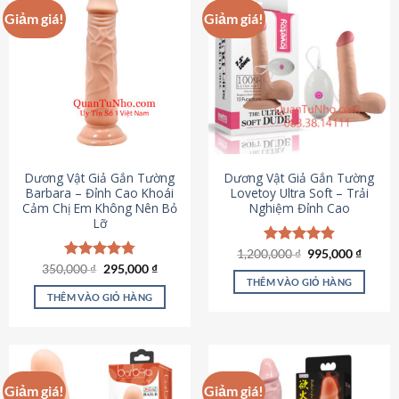
Giảm giá!
Giảm giá!
Dương Vật Giả Gắn Tường
Dương Vật Giả Gắn Tường
Barbara – Đỉnh Cao Khoái
Lovetoy Ultra Soft – Trải
Cảm Chị Em Không Nên Bỏ
Nghiệm Đỉnh Cao
Lỡ
Giá
Giá
1,200,000
Được xếp
₫
995,000
₫
gốc
hiện
Giá
Giá
hạng
4.82
350,000
Được xếp
₫
295,000
₫
là:
tại
gốc
hiện
5 sao
THÊM VÀO GIỎ HÀNG
hạng
4.79
1,200,000 ₫.
là:
là:
tại
5 sao
THÊM VÀO GIỎ HÀNG
995,00
350,000 ₫.
là:
295,000 ₫.
Giảm giá!
Giảm giá!