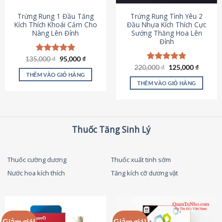
thể
được
Trứng Rung 1 Đầu Tăng
Trứng Rung Tình Yêu 2
chọn
Kích Thích Khoái Cảm Cho
Đầu Nhựa Kích Thích Cực
Nàng Lên Đỉnh
Sướng Thăng Hoa Lên
trên
Đỉnh
trang
sản
Giá
Giá
135,000
Được xếp
₫
95,000
₫
phẩm
gốc
hiện
hạng
4.87
Giá
Giá
220,000
Được xếp
₫
125,000
₫
là:
tại
gốc
hiện
5 sao
THÊM VÀO GIỎ HÀNG
hạng
4.79
135,000 ₫.
là:
là:
tại
5 sao
THÊM VÀO GIỎ HÀNG
95,000 ₫.
220,000 ₫.
là:
125,000
Thuốc Tăng Sinh Lý
Thuốc cường dương
Thuốc xuất tinh sớm
Nước hoa kích thích
Tăng kích cỡ dương vật
Giảm giá!
Giảm giá!