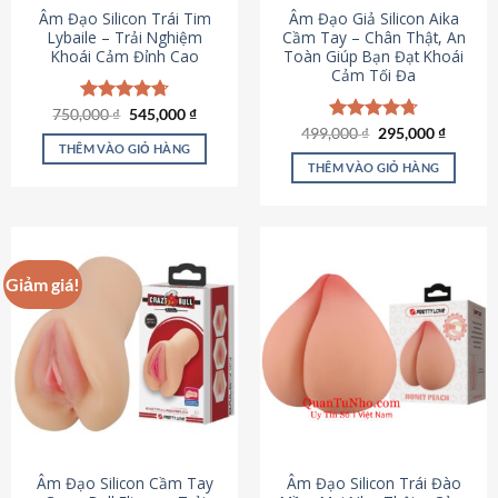
Âm Đạo Silicon Trái Tim
Âm Đạo Giả Silicon Aika
Lybaile – Trải Nghiệm
Cầm Tay – Chân Thật, An
Khoái Cảm Đỉnh Cao
Toàn Giúp Bạn Đạt Khoái
Cảm Tối Đa
Giá
Giá
750,000
Được xếp
₫
545,000
₫
gốc
hiện
hạng
4.70
Giá
Giá
499,000
Được xếp
₫
295,000
₫
là:
tại
gốc
hiện
5 sao
THÊM VÀO GIỎ HÀNG
hạng
4.75
750,000 ₫.
là:
là:
tại
5 sao
THÊM VÀO GIỎ HÀNG
545,000 ₫.
499,000 ₫.
là:
295,000
Giảm giá!
Âm Đạo Silicon Cầm Tay
Âm Đạo Silicon Trái Đào