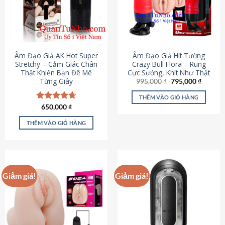
Âm Đạo Giả AK Hot Super
Âm Đạo Giả Hít Tường
Stretchy – Cảm Giác Chân
Crazy Bull Flora – Rung
Thật Khiến Bạn Đê Mê
Cực Sướng, Khít Như Thật
Từng Giây
Giá
Giá
995,000
₫
795,000
₫
gốc
hiện
là:
tại
THÊM VÀO GIỎ HÀNG
995,000 ₫.
là:
Được xếp
650,000
₫
795,000
hạng
4.75
5 sao
THÊM VÀO GIỎ HÀNG
Giảm giá!
Giảm giá!