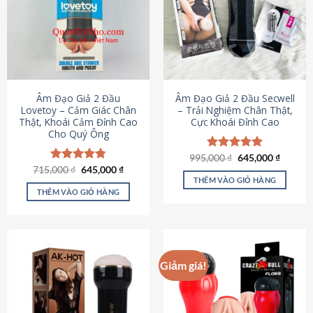
Âm Đạo Giả 2 Đầu
Âm Đạo Giả 2 Đầu Secwell
Lovetoy – Cảm Giác Chân
– Trải Nghiệm Chân Thật,
Thật, Khoái Cảm Đỉnh Cao
Cực Khoái Đỉnh Cao
Cho Quý Ông
Giá
Giá
995,000
Được xếp
₫
645,000
₫
gốc
hiện
Giá
Giá
hạng
4.88
715,000
Được xếp
₫
645,000
₫
là:
tại
gốc
hiện
5 sao
THÊM VÀO GIỎ HÀNG
hạng
4.79
995,000 ₫.
là:
là:
tại
5 sao
THÊM VÀO GIỎ HÀNG
645,000
715,000 ₫.
là:
645,000 ₫.
Giảm giá!