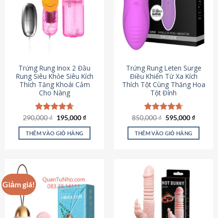
Trứng Rung Inox 2 Đầu
Trứng Rung Leten Surge
Rung Siêu Khỏe Siêu Kích
Điều Khiển Từ Xa Kích
Thích Tăng Khoái Cảm
Thích Tột Cùng Thăng Hoa
Cho Nàng
Tột Đỉnh
Giá
Giá
Giá
Giá
290,000
Được xếp
₫
195,000
₫
850,000
Được xếp
₫
595,000
₫
gốc
hiện
gốc
hiện
hạng
4.64
hạng
4.69
là:
tại
là:
tại
5 sao
5 sao
THÊM VÀO GIỎ HÀNG
THÊM VÀO GIỎ HÀNG
290,000 ₫.
là:
850,000 ₫.
là:
195,000 ₫.
595,000
Giảm giá!