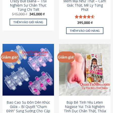
Crazy Bull Eliana – Trải
Mềm Mại Như Thật – Cảm
Nghiệm Sự Chân Thực
Giác Thật, Mê Ly Từng
Từng Chi Tiết
Phút
Giá
Giá
545,000
₫
345,000
₫
gốc
hiện
là:
tại
THÊM VÀO GIỎ HÀNG
Được xếp
395,000
₫
545,000 ₫.
là:
hạng
4.53
345,000 ₫.
5 sao
THÊM VÀO GIỎ HÀNG
Giảm giá!
Giảm giá!
Bao Cao Su Đôn Dên Khúc
Búp Bê Tình Yêu Leten
Giữa – Bí Quyết “Chạm
Nagase Yui: Trải Nghiệm
Đỉnh” Sung Sướng Cho Cặp
Tình Dục Chân Thật, Thỏa