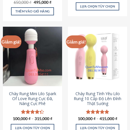
Giá
Giá
hạng
4.80
650,000
Được xếp
₫
495,000
₫
gốc
hiện
5 sao
LỰA CHỌN TÙY CHỌN
hạng
4.72
là:
tại
5 sao
THÊM VÀO GIỎ HÀNG
Sản
650,000 ₫.
là:
495,000 ₫.
phẩm
này
có
nhiều
Giảm giá!
Giảm giá!
biến
thể.
Các
tùy
chọn
có
thể
được
chọn
Chày Rung Mini Lilo Spark
Chày Rung Tình Yêu Lilo
Of Love Rung Cực Đã,
Rung 10 Cấp Độ Lên Đỉnh
trên
Nàng Cực Phê
Thật Sướng
trang
sản
phẩm
100,000
Được xếp
₫
–
315,000
₫
100,000
Được xếp
₫
–
415,000
₫
hạng
4.33
hạng
4.94
5 sao
5 sao
LỰA CHỌN TÙY CHỌN
LỰA CHỌN TÙY CHỌN