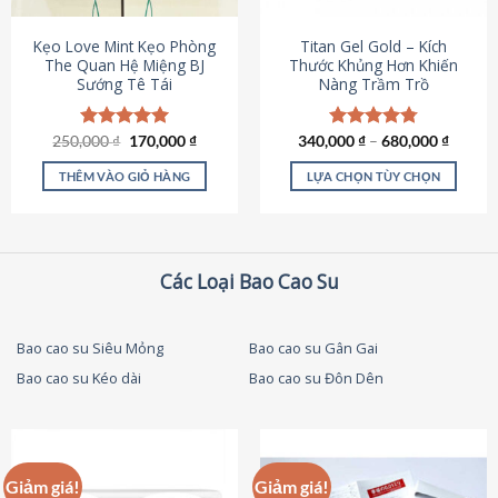
thể
được
Kẹo Love Mint Kẹo Phòng
Titan Gel Gold – Kích
chọn
The Quan Hệ Miệng BJ
Thước Khủng Hơn Khiến
Sướng Tê Tái
Nàng Trầm Trồ
trên
trang
sản
Giá
Giá
250,000
Được xếp
₫
170,000
₫
340,000
Được xếp
₫
–
680,000
₫
phẩm
gốc
hiện
hạng
5.00
hạng
4.79
là:
tại
5 sao
5 sao
THÊM VÀO GIỎ HÀNG
LỰA CHỌN TÙY CHỌN
250,000 ₫.
là:
170,000 ₫.
Sản
phẩm
này
có
Các Loại Bao Cao Su
nhiều
biến
thể.
Bao cao su Siêu Mỏng
Bao cao su Gân Gai
Các
Bao cao su Kéo dài
Bao cao su Đôn Dên
tùy
chọn
có
thể
được
Giảm giá!
Giảm giá!