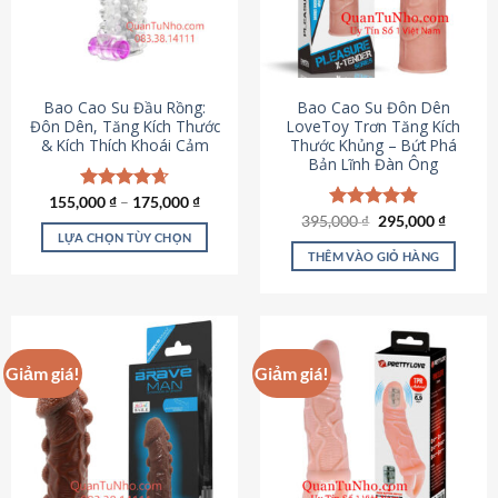
tùy
chọn
có
thể
được
Bao Cao Su Đầu Rồng:
Bao Cao Su Đôn Dên
chọn
Đôn Dên, Tăng Kích Thước
LoveToy Trơn Tăng Kích
& Kích Thích Khoái Cảm
Thước Khủng – Bứt Phá
trên
Bản Lĩnh Đàn Ông
trang
sản
155,000
Được xếp
₫
–
175,000
₫
phẩm
hạng
4.69
Giá
Giá
395,000
Được xếp
₫
295,000
₫
gốc
hiện
5 sao
LỰA CHỌN TÙY CHỌN
hạng
4.82
là:
tại
5 sao
THÊM VÀO GIỎ HÀNG
Sản
395,000 ₫.
là:
295,000
phẩm
này
có
nhiều
Giảm giá!
Giảm giá!
biến
thể.
Các
tùy
chọn
có