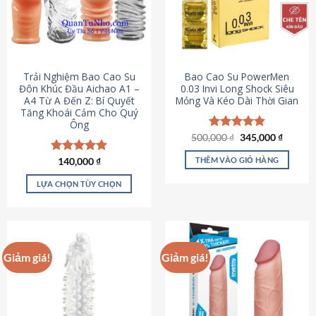
Trải Nghiệm Bao Cao Su
Bao Cao Su PowerMen
Đôn Khúc Đầu Aichao A1 –
0.03 Invi Long Shock Siêu
A4 Từ A Đến Z: Bí Quyết
Mỏng Và Kéo Dài Thời Gian
Tăng Khoái Cảm Cho Quý
Ông
Giá
Giá
500,000
Được xếp
₫
345,000
₫
gốc
hiện
hạng
4.85
là:
tại
5 sao
THÊM VÀO GIỎ HÀNG
Được xếp
140,000
₫
500,000 ₫.
là:
hạng
4.88
345,000
5 sao
LỰA CHỌN TÙY CHỌN
Sản
phẩm
này
có
Giảm giá!
Giảm giá!
nhiều
biến
thể.
Các