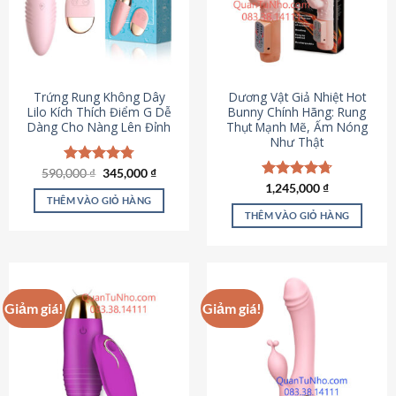
Trứng Rung Không Dây
Dương Vật Giả Nhiệt Hot
Lilo Kích Thích Điểm G Dễ
Bunny Chính Hãng: Rung
Dàng Cho Nàng Lên Đỉnh
Thụt Mạnh Mẽ, Ấm Nóng
Như Thật
Giá
Giá
590,000
Được xếp
₫
345,000
₫
gốc
hiện
hạng
4.79
Được xếp
1,245,000
₫
là:
tại
5 sao
THÊM VÀO GIỎ HÀNG
hạng
4.73
590,000 ₫.
là:
5 sao
THÊM VÀO GIỎ HÀNG
345,000 ₫.
Giảm giá!
Giảm giá!