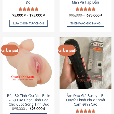
Đôi
Mãn Và Hấp Dẫn
Giá
Giá
95,000
Được xếp
₫
–
195,000
₫
995,000
Được xếp
₫
695,000
₫
gốc
hiện
hạng
4.70
hạng
4.80
là:
tại
5 sao
5 sao
LỰA CHỌN TÙY CHỌN
THÊM VÀO GIỎ HÀNG
995,000 ₫.
là:
695,000
Sản
phẩm
này
có
Giảm giá!
Giảm giá!
nhiều
biến
thể.
Các
tùy
chọn
có
thể
được
Búp Bê Tình Yêu Mini Baile
Âm Đạo Giả Bussy – Bí
chọn
– Sự Lựa Chọn Đỉnh Cao
Quyết Chinh Phục Khoái
Cho Cuộc Sống Tình Dục
Cảm Đỉnh Cao
trên
Giá
Giá
895,000
₫
695,000
₫
trang
gốc
hiện