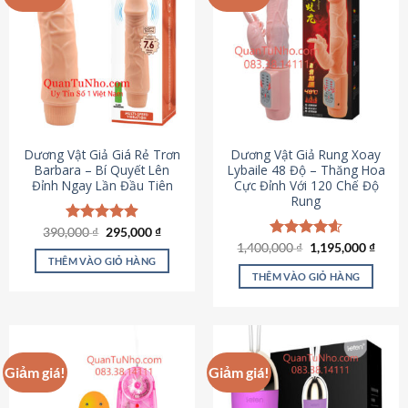
Dương Vật Giả Giá Rẻ Trơn
Dương Vật Giả Rung Xoay
Barbara – Bí Quyết Lên
Lybaile 48 Độ – Thăng Hoa
Đỉnh Ngay Lần Đầu Tiên
Cực Đỉnh Với 120 Chế Độ
Rung
Giá
Giá
390,000
Được xếp
₫
295,000
₫
gốc
hiện
hạng
4.90
Giá
Giá
1,400,000
Được xếp
₫
1,195,000
₫
là:
tại
gốc
hiện
5 sao
THÊM VÀO GIỎ HÀNG
hạng
4.62
390,000 ₫.
là:
là:
tại
5 sao
THÊM VÀO GIỎ HÀNG
295,000 ₫.
1,400,000 ₫.
là:
1,195
Giảm giá!
Giảm giá!