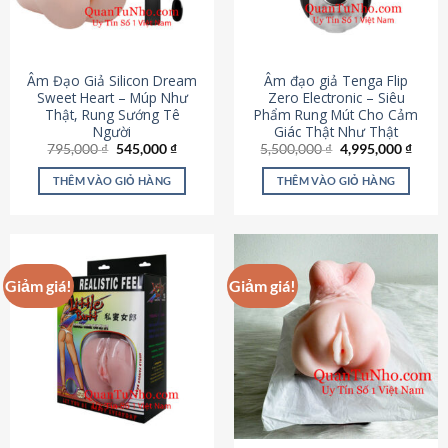
Âm Đạo Giả Silicon Dream
Âm đạo giả Tenga Flip
Sweet Heart – Múp Như
Zero Electronic – Siêu
Thật, Rung Sướng Tê
Phẩm Rung Mút Cho Cảm
Người
Giác Thật Như Thật
Giá
Giá
Giá
Giá
795,000
₫
545,000
₫
5,500,000
₫
4,995,000
₫
gốc
hiện
gốc
hiện
là:
tại
là:
tại
THÊM VÀO GIỎ HÀNG
THÊM VÀO GIỎ HÀNG
795,000 ₫.
là:
5,500,000 ₫.
là:
545,000 ₫.
4,995
Giảm giá!
Giảm giá!