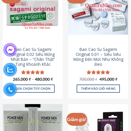
chọn
trên
trang
sản
phẩm
Bao Cao Su Sagami
Bao Cao Su Sagami
Original 0.02 Siêu Mỏng
Original 0.01 – Siêu Siêu
Nhật Bản – “Chân Thật”
Mỏng Đến Mức Như Không
Từng Khoảnh Khắc
Đeo
Giá
Giá
265,000
Được xếp
₫
–
480,000
₫
700,000
Được xếp
₫
495,000
₫
gốc
hiện
hạng
4.87
hạng
4.83
là:
tại
5 sao
5 sao
LỰA CHỌN TÙY CHỌN
THÊM VÀO GIỎ HÀNG
700,000 ₫.
là:
495,000
Sản
phẩm
này
có
Giảm giá!
nhiều
biến