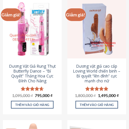
Giảm giá!
Giảm giá!
Dương Vật Giả Rung Thụt
Dương vật giả cao cấp
Butterfly Dance – “Bí
Loving World chiến binh –
Quyết” Thăng Hoa Cực
Bí quyết “lên đỉnh” cực
Đỉnh Cho Nàng
mạnh cho nữ
Giá
Giá
Giá
Giá
1,095,000
Được xếp
₫
795,000
₫
1,800,000
Được xếp
₫
1,495,000
₫
gốc
hiện
gốc
hiện
hạng
4.65
hạng
4.89
là:
tại
là:
tại
5 sao
5 sao
THÊM VÀO GIỎ HÀNG
THÊM VÀO GIỎ HÀNG
1,095,000 ₫.
là:
1,800,000 ₫.
là:
795,000 ₫.
1,495