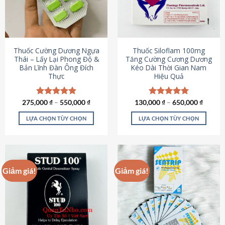
tùy
tùy
chọn
chọn
có
có
thể
thể
được
được
Thuốc Cường Dương Ngựa
Thuốc Siloflam 100mg
chọn
chọn
Thái – Lấy Lại Phong Độ &
Tăng Cường Cương Dương
Bản Lĩnh Đàn Ông Đích
Kéo Dài Thời Gian Nam
trên
trên
Thực
Hiệu Quả
trang
trang
sản
sản
phẩm
phẩm
275,000
Được xếp
₫
–
550,000
₫
130,000
Được xếp
₫
–
650,000
₫
hạng
4.87
hạng
5.00
5 sao
5 sao
LỰA CHỌN TÙY CHỌN
LỰA CHỌN TÙY CHỌN
Sản
Sản
phẩm
phẩm
này
này
có
có
Giảm giá!
Giảm giá!
nhiều
nhiều
biến
biến
thể.
thể.
Các
Các
tùy
tùy
chọn
chọn