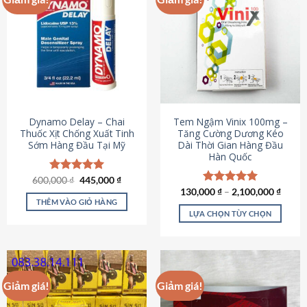
Dynamo Delay – Chai
Tem Ngậm Vinix 100mg –
Thuốc Xịt Chống Xuất Tinh
Tăng Cường Dương Kéo
Sớm Hàng Đầu Tại Mỹ
Dài Thời Gian Hàng Đầu
Hàn Quốc
Giá
Giá
600,000
Được xếp
₫
445,000
₫
gốc
hiện
hạng
5.00
130,000
Được xếp
₫
–
2,100,000
₫
là:
tại
5 sao
THÊM VÀO GIỎ HÀNG
hạng
5.00
600,000 ₫.
là:
5 sao
LỰA CHỌN TÙY CHỌN
445,000 ₫.
Sản
phẩm
này
có
Giảm giá!
Giảm giá!
nhiều
biến