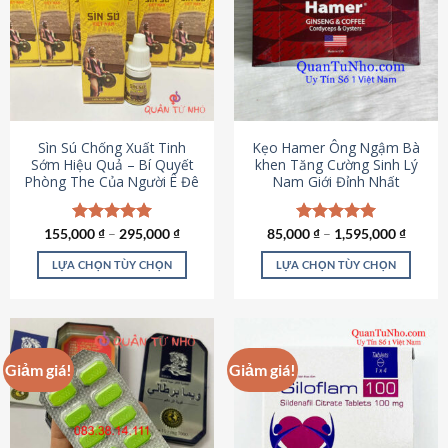
thể.
Các
tùy
chọn
có
thể
được
Sìn Sú Chống Xuất Tinh
Kẹo Hamer Ông Ngậm Bà
chọn
Sớm Hiệu Quả – Bí Quyết
khen Tăng Cường Sinh Lý
Phòng The Của Người Ê Đê
Nam Giới Đỉnh Nhất
trên
trang
sản
155,000
Được xếp
₫
–
295,000
₫
85,000
Được xếp
₫
–
1,595,000
₫
phẩm
hạng
4.95
hạng
5.00
5 sao
5 sao
LỰA CHỌN TÙY CHỌN
LỰA CHỌN TÙY CHỌN
Sản
Sản
phẩm
phẩm
này
này
có
có
Giảm giá!
Giảm giá!
nhiều
nhiều
biến
biến
thể.
thể.
Các
Các