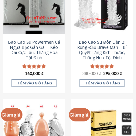
thể.
Các
tùy
chọn
có
thể
được
Bao Cao Su Powermen Cá
Bao Cao Su Đôn Dên Bi
chọn
Ngựa Bạc Gân Gai – Kéo
Rung Đầu Brave Man – Bí
Dài Cực Lâu, Thăng Hoa
Quyết Tăng Kích Thước,
trên
Tột Đỉnh
Thăng Hoa Tột Đỉnh
trang
sản
phẩm
Giá
Giá
Được xếp
160,000
₫
380,000
Được xếp
₫
295,000
₫
gốc
hiện
hạng
4.73
hạng
5.00
là:
tại
5 sao
5 sao
THÊM VÀO GIỎ HÀNG
THÊM VÀO GIỎ HÀNG
380,000 ₫.
là:
295,000
Giảm giá!
Giảm giá!