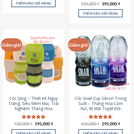
sản
là:
tại
THÊM VÀO GIỎ HÀNG
Giá
Giá
595,000
Được xếp
₫
395,000
₫
895,000 ₫.
là:
phẩm
gốc
hiện
hạng
4.64
695,000 ₫.
là:
tại
5 sao
THÊM VÀO GIỎ HÀNG
595,000 ₫.
là:
395,000
Giảm giá!
Giảm giá!
Cốc Qing – Thiết Kế Ngụy
Cốc Snail Cup Silicon Trong
Trang, Siêu Mềm Mại, Trải
Suốt – Thăng Hoa Cảm
Nghiệm Thăng Hoa
Xúc, Bí Mật Tuyệt Đối
Giá
Giá
Giá
Giá
430,000
Được xếp
₫
195,000
₫
650,000
Được xếp
₫
295,000
₫
gốc
hiện
gốc
hiện
hạng
4.78
hạng
4.69
là:
tại
là:
tại
5 sao
5 sao
THÊM VÀO GIỎ HÀNG
THÊM VÀO GIỎ HÀNG