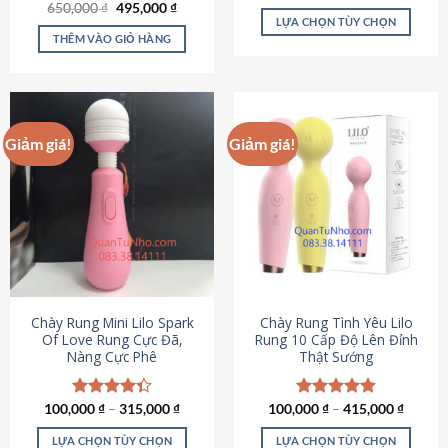
Giá
Giá
hạng
4.80
650,000
Được xếp
₫
495,000
₫
gốc
hiện
5 sao
LỰA CHỌN TÙY CHỌN
hạng
4.72
là:
tại
5 sao
THÊM VÀO GIỎ HÀNG
Sản
650,000 ₫.
là:
495,000 ₫.
phẩm
này
có
nhiều
Giảm giá!
Giảm giá!
biến
thể.
Các
tùy
chọn
có
thể
được
chọn
Chày Rung Mini Lilo Spark
Chày Rung Tình Yêu Lilo
Of Love Rung Cực Đã,
Rung 10 Cấp Độ Lên Đỉnh
trên
Nàng Cực Phê
Thật Sướng
trang
sản
phẩm
100,000
Được xếp
₫
–
315,000
₫
100,000
Được xếp
₫
–
415,000
₫
hạng
4.33
hạng
4.94
5 sao
5 sao
LỰA CHỌN TÙY CHỌN
LỰA CHỌN TÙY CHỌN