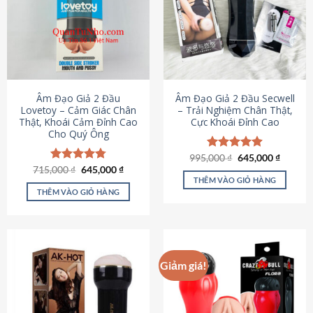
Âm Đạo Giả 2 Đầu
Âm Đạo Giả 2 Đầu Secwell
Lovetoy – Cảm Giác Chân
– Trải Nghiệm Chân Thật,
Thật, Khoái Cảm Đỉnh Cao
Cực Khoái Đỉnh Cao
Cho Quý Ông
Giá
Giá
995,000
Được xếp
₫
645,000
₫
gốc
hiện
Giá
Giá
hạng
4.88
715,000
Được xếp
₫
645,000
₫
là:
tại
gốc
hiện
5 sao
THÊM VÀO GIỎ HÀNG
hạng
4.79
995,000 ₫.
là:
là:
tại
5 sao
THÊM VÀO GIỎ HÀNG
645,000
715,000 ₫.
là:
645,000 ₫.
Giảm giá!