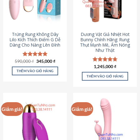
Trứng Rung Không Dây
Dương Vật Giả Nhiệt Hot
Lilo Kích Thích Điểm G Dễ
Bunny Chính Hãng: Rung
Dàng Cho Nàng Lên Đỉnh
Thụt Mạnh Mẽ, Ấm Nóng
Như Thật
Giá
Giá
590,000
Được xếp
₫
345,000
₫
gốc
hiện
hạng
4.79
Được xếp
1,245,000
₫
là:
tại
5 sao
THÊM VÀO GIỎ HÀNG
hạng
4.73
590,000 ₫.
là:
5 sao
THÊM VÀO GIỎ HÀNG
345,000 ₫.
Giảm giá!
Giảm giá!