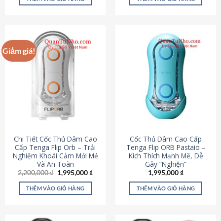
430,000 ₫.
là:
650,000 ₫.
là:
195,000 ₫.
295,000
Giảm giá!
Chi Tiết Cốc Thủ Dâm Cao
Cốc Thủ Dâm Cao Cấp
Cấp Tenga Flip Orb – Trải
Tenga Flip ORB Pastaio –
Nghiệm Khoái Cảm Mới Mẻ
Kích Thích Mạnh Mẽ, Dễ
Và An Toàn
Gây “Nghiện”
Giá
Giá
2,200,000
₫
1,995,000
₫
1,995,000
₫
gốc
hiện
là:
tại
THÊM VÀO GIỎ HÀNG
THÊM VÀO GIỎ HÀNG
2,200,000 ₫.
là:
1,995,000 ₫.