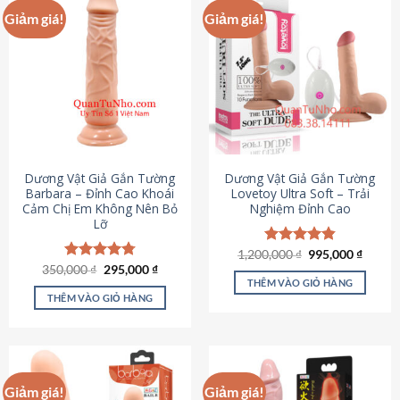
Giảm giá!
Giảm giá!
Dương Vật Giả Gắn Tường
Dương Vật Giả Gắn Tường
Barbara – Đỉnh Cao Khoái
Lovetoy Ultra Soft – Trải
Cảm Chị Em Không Nên Bỏ
Nghiệm Đỉnh Cao
Lỡ
Giá
Giá
1,200,000
Được xếp
₫
995,000
₫
gốc
hiện
Giá
Giá
hạng
4.82
350,000
Được xếp
₫
295,000
₫
là:
tại
gốc
hiện
5 sao
THÊM VÀO GIỎ HÀNG
hạng
4.79
1,200,000 ₫.
là:
là:
tại
5 sao
THÊM VÀO GIỎ HÀNG
995,00
350,000 ₫.
là:
295,000 ₫.
Giảm giá!
Giảm giá!