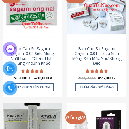
chọn
trên
trang
sản
phẩm
Bao Cao Su Sagami
Bao Cao Su Sagami
Original 0.02 Siêu Mỏng
Original 0.01 – Siêu Siêu
Nhật Bản – “Chân Thật”
Mỏng Đến Mức Như Không
Từng Khoảnh Khắc
Đeo
Giá
Giá
265,000
Được xếp
₫
–
480,000
₫
700,000
Được xếp
₫
495,000
₫
gốc
hiện
hạng
4.87
hạng
4.83
là:
tại
5 sao
5 sao
LỰA CHỌN TÙY CHỌN
THÊM VÀO GIỎ HÀNG
700,000 ₫.
là:
495,000
Sản
phẩm
này
có
Giảm giá!
nhiều
biến