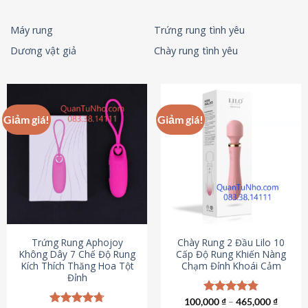
Máy rung
Trứng rung tình yêu
Dương vật giả
Chày rung tình yêu
Giảm giá!
Giảm giá!
Trứng Rung Aphojoy
Chày Rung 2 Đầu Lilo 10
Không Dây 7 Chế Độ Rung
Cấp Độ Rung Khiến Nàng
Kích Thích Thăng Hoa Tột
Chạm Đỉnh Khoái Cảm
Đỉnh
100,000
Được xếp
₫
–
465,000
₫