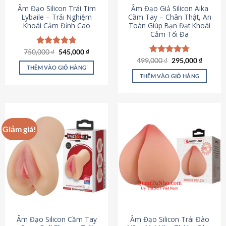
Âm Đạo Silicon Trái Tim
Âm Đạo Giả Silicon Aika
Lybaile – Trải Nghiệm
Cầm Tay – Chân Thật, An
Khoái Cảm Đỉnh Cao
Toàn Giúp Bạn Đạt Khoái
Cảm Tối Đa
Giá
Giá
750,000
Được xếp
₫
545,000
₫
gốc
hiện
hạng
4.70
Giá
Giá
499,000
Được xếp
₫
295,000
₫
là:
tại
gốc
hiện
5 sao
THÊM VÀO GIỎ HÀNG
hạng
4.75
750,000 ₫.
là:
là:
tại
5 sao
THÊM VÀO GIỎ HÀNG
545,000 ₫.
499,000 ₫.
là:
295,000
Giảm giá!
Âm Đạo Silicon Cầm Tay
Âm Đạo Silicon Trái Đào