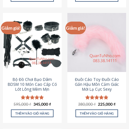
Sản
Sản
phẩm
phẩm
này
này
có
có
Giảm giá!
Giảm giá!
nhiều
nhiều
biến
biến
thể.
thể.
Các
Các
tùy
tùy
chọn
chọn
có
có
thể
thể
được
được
Bộ Đồ Chơi Bạo Dâm
Đuôi Cáo Toy Đuôi Cáo
chọn
chọn
BDSM 10 Món Cao Cấp Có
Gắn Hậu Môn Cảm Giác
Lót Lông Mềm Mịn
Mới Lạ Cực Sexy
trên
trên
trang
trang
sản
sản
Giá
Giá
Giá
Giá
595,000
Được xếp
₫
345,000
₫
380,000
Được xếp
₫
225,000
₫
phẩm
phẩm
gốc
hiện
gốc
hiện
hạng
4.88
hạng
4.88
là:
tại
là:
tại
5 sao
5 sao
THÊM VÀO GIỎ HÀNG
THÊM VÀO GIỎ HÀNG
595,000 ₫.
là:
380,000 ₫.
là:
345,000 ₫.
225,000