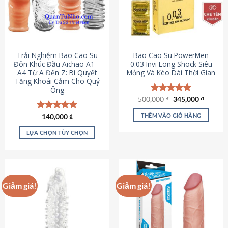
Trải Nghiệm Bao Cao Su
Bao Cao Su PowerMen
Đôn Khúc Đầu Aichao A1 –
0.03 Invi Long Shock Siêu
A4 Từ A Đến Z: Bí Quyết
Mỏng Và Kéo Dài Thời Gian
Tăng Khoái Cảm Cho Quý
Ông
Giá
Giá
500,000
Được xếp
₫
345,000
₫
gốc
hiện
hạng
4.85
là:
tại
5 sao
THÊM VÀO GIỎ HÀNG
Được xếp
140,000
₫
500,000 ₫.
là:
hạng
4.88
345,000
5 sao
LỰA CHỌN TÙY CHỌN
Sản
phẩm
này
có
Giảm giá!
Giảm giá!
nhiều
biến
thể.
Các