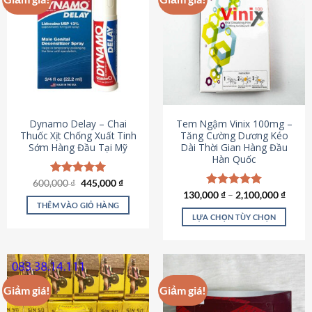
Dynamo Delay – Chai
Tem Ngậm Vinix 100mg –
Thuốc Xịt Chống Xuất Tinh
Tăng Cường Dương Kéo
Sớm Hàng Đầu Tại Mỹ
Dài Thời Gian Hàng Đầu
Hàn Quốc
Giá
Giá
600,000
Được xếp
₫
445,000
₫
gốc
hiện
hạng
5.00
130,000
Được xếp
₫
–
2,100,000
₫
là:
tại
5 sao
THÊM VÀO GIỎ HÀNG
hạng
5.00
600,000 ₫.
là:
5 sao
LỰA CHỌN TÙY CHỌN
445,000 ₫.
Sản
phẩm
này
có
Giảm giá!
Giảm giá!
nhiều
biến