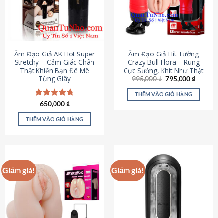
Âm Đạo Giả AK Hot Super
Âm Đạo Giả Hít Tường
Stretchy – Cảm Giác Chân
Crazy Bull Flora – Rung
Thật Khiến Bạn Đê Mê
Cực Sướng, Khít Như Thật
Từng Giây
Giá
Giá
995,000
₫
795,000
₫
gốc
hiện
là:
tại
THÊM VÀO GIỎ HÀNG
995,000 ₫.
là:
Được xếp
650,000
₫
795,000
hạng
4.75
5 sao
THÊM VÀO GIỎ HÀNG
Giảm giá!
Giảm giá!