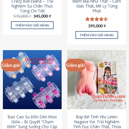
Crazy Bull Eliana – Trải
Mềm Mại Như Thật – Cảm
Nghiệm Sự Chân Thực
Giác Thật, Mê Ly Từng
Từng Chi Tiết
Phút
Giá
Giá
545,000
₫
345,000
₫
gốc
hiện
là:
tại
THÊM VÀO GIỎ HÀNG
Được xếp
395,000
₫
545,000 ₫.
là:
hạng
4.53
345,000 ₫.
5 sao
THÊM VÀO GIỎ HÀNG
Giảm giá!
Giảm giá!
Bao Cao Su Đôn Dên Khúc
Búp Bê Tình Yêu Leten
Giữa – Bí Quyết “Chạm
Nagase Yui: Trải Nghiệm
Đỉnh” Sung Sướng Cho Cặp
Tình Dục Chân Thật, Thỏa