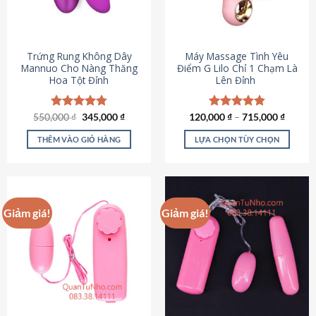
Trứng Rung Không Dây
Máy Massage Tình Yêu
Mannuo Cho Nàng Thăng
Điểm G Lilo Chỉ 1 Chạm Là
Hoa Tột Đỉnh
Lên Đỉnh
Giá
Giá
550,000
Được xếp
₫
345,000
₫
120,000
Được xếp
₫
–
715,000
₫
gốc
hiện
hạng
4.81
hạng
4.85
là:
tại
5 sao
5 sao
THÊM VÀO GIỎ HÀNG
LỰA CHỌN TÙY CHỌN
550,000 ₫.
là:
345,000 ₫.
Sản
phẩm
này
có
Giảm giá!
Giảm giá!
nhiều
biến
thể.
Các
tùy
chọn
có