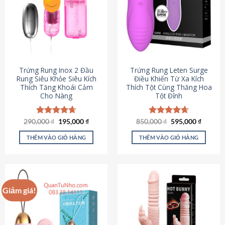
Trứng Rung Inox 2 Đầu
Trứng Rung Leten Surge
Rung Siêu Khỏe Siêu Kích
Điều Khiển Từ Xa Kích
Thích Tăng Khoái Cảm
Thích Tột Cùng Thăng Hoa
Cho Nàng
Tột Đỉnh
Giá
Giá
Giá
Giá
290,000
Được xếp
₫
195,000
₫
850,000
Được xếp
₫
595,000
₫
gốc
hiện
gốc
hiện
hạng
4.64
hạng
4.69
là:
tại
là:
tại
5 sao
5 sao
THÊM VÀO GIỎ HÀNG
THÊM VÀO GIỎ HÀNG
290,000 ₫.
là:
850,000 ₫.
là:
195,000 ₫.
595,000
Giảm giá!