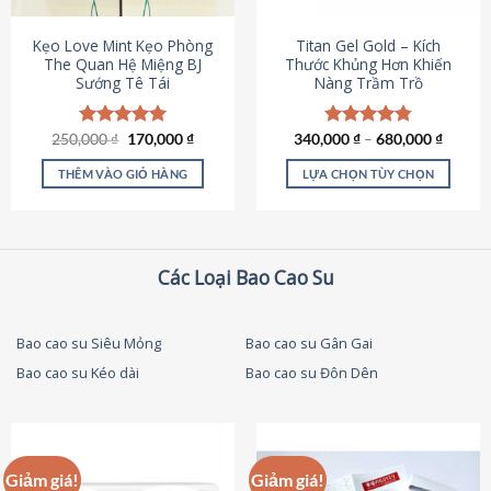
thể
được
Kẹo Love Mint Kẹo Phòng
Titan Gel Gold – Kích
chọn
The Quan Hệ Miệng BJ
Thước Khủng Hơn Khiến
Sướng Tê Tái
Nàng Trầm Trồ
trên
trang
sản
Giá
Giá
250,000
Được xếp
₫
170,000
₫
340,000
Được xếp
₫
–
680,000
₫
phẩm
gốc
hiện
hạng
5.00
hạng
4.79
là:
tại
5 sao
5 sao
THÊM VÀO GIỎ HÀNG
LỰA CHỌN TÙY CHỌN
250,000 ₫.
là:
170,000 ₫.
Sản
phẩm
này
có
Các Loại Bao Cao Su
nhiều
biến
thể.
Bao cao su Siêu Mỏng
Bao cao su Gân Gai
Các
Bao cao su Kéo dài
Bao cao su Đôn Dên
tùy
chọn
có
thể
được
Giảm giá!
Giảm giá!