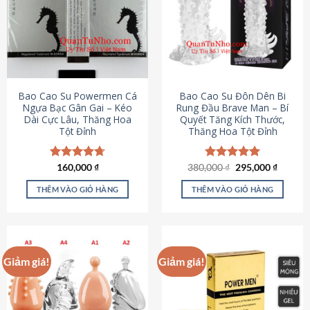
thể.
Các
tùy
chọn
có
thể
được
Bao Cao Su Powermen Cá
Bao Cao Su Đôn Dên Bi
chọn
Ngựa Bạc Gân Gai – Kéo
Rung Đầu Brave Man – Bí
Dài Cực Lâu, Thăng Hoa
Quyết Tăng Kích Thước,
trên
Tột Đỉnh
Thăng Hoa Tột Đỉnh
trang
sản
phẩm
Giá
Giá
Được xếp
160,000
₫
380,000
Được xếp
₫
295,000
₫
gốc
hiện
hạng
4.73
hạng
5.00
là:
tại
5 sao
5 sao
THÊM VÀO GIỎ HÀNG
THÊM VÀO GIỎ HÀNG
380,000 ₫.
là:
295,000
Giảm giá!
Giảm giá!