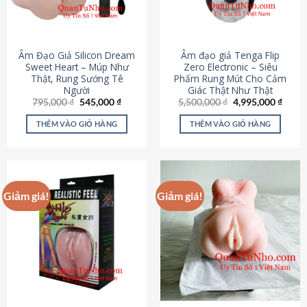
Âm Đạo Giả Silicon Dream
Âm đạo giả Tenga Flip
Sweet Heart – Múp Như
Zero Electronic – Siêu
Thật, Rung Sướng Tê
Phẩm Rung Mút Cho Cảm
Người
Giác Thật Như Thật
Giá
Giá
Giá
Giá
795,000
₫
545,000
₫
5,500,000
₫
4,995,000
₫
gốc
hiện
gốc
hiện
là:
tại
là:
tại
THÊM VÀO GIỎ HÀNG
THÊM VÀO GIỎ HÀNG
795,000 ₫.
là:
5,500,000 ₫.
là:
545,000 ₫.
4,995
Giảm giá!
Giảm giá!