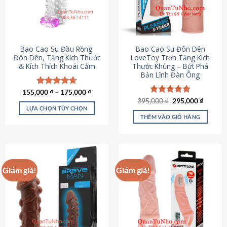
tùy
chọn
có
thể
được
Bao Cao Su Đầu Rồng:
Bao Cao Su Đôn Dên
chọn
Đôn Dên, Tăng Kích Thước
LoveToy Trơn Tăng Kích
& Kích Thích Khoái Cảm
Thước Khủng – Bứt Phá
trên
Bản Lĩnh Đàn Ông
trang
sản
155,000
Được xếp
₫
–
175,000
₫
phẩm
hạng
4.69
Giá
Giá
395,000
Được xếp
₫
295,000
₫
gốc
hiện
5 sao
LỰA CHỌN TÙY CHỌN
hạng
4.82
là:
tại
5 sao
THÊM VÀO GIỎ HÀNG
Sản
395,000 ₫.
là:
295,000
phẩm
này
có
nhiều
Giảm giá!
Giảm giá!
biến
thể.
Các
tùy
chọn
có