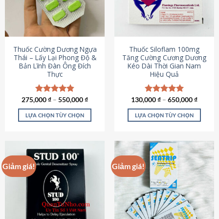
tùy
tùy
chọn
chọn
có
có
thể
thể
được
được
Thuốc Cường Dương Ngựa
Thuốc Siloflam 100mg
chọn
chọn
Thái – Lấy Lại Phong Độ &
Tăng Cường Cương Dương
Bản Lĩnh Đàn Ông Đích
Kéo Dài Thời Gian Nam
trên
trên
Thực
Hiệu Quả
trang
trang
sản
sản
phẩm
phẩm
275,000
Được xếp
₫
–
550,000
₫
130,000
Được xếp
₫
–
650,000
₫
hạng
4.87
hạng
5.00
5 sao
5 sao
LỰA CHỌN TÙY CHỌN
LỰA CHỌN TÙY CHỌN
Sản
Sản
phẩm
phẩm
này
này
có
có
Giảm giá!
Giảm giá!
nhiều
nhiều
biến
biến
thể.
thể.
Các
Các
tùy
tùy
chọn
chọn