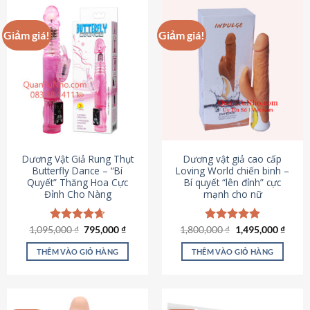
Giảm giá!
Giảm giá!
Dương Vật Giả Rung Thụt
Dương vật giả cao cấp
Butterfly Dance – “Bí
Loving World chiến binh –
Quyết” Thăng Hoa Cực
Bí quyết “lên đỉnh” cực
Đỉnh Cho Nàng
mạnh cho nữ
Giá
Giá
Giá
Giá
1,095,000
Được xếp
₫
795,000
₫
1,800,000
Được xếp
₫
1,495,000
₫
gốc
hiện
gốc
hiện
hạng
4.65
hạng
4.89
là:
tại
là:
tại
5 sao
5 sao
THÊM VÀO GIỎ HÀNG
THÊM VÀO GIỎ HÀNG
1,095,000 ₫.
là:
1,800,000 ₫.
là:
795,000 ₫.
1,495