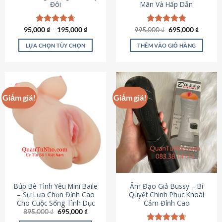
Đôi
Mãn Và Hấp Dẫn
Giá
Giá
95,000
Được xếp
₫
–
195,000
₫
995,000
Được xếp
₫
695,000
₫
gốc
hiện
hạng
4.70
hạng
4.80
là:
tại
5 sao
5 sao
LỰA CHỌN TÙY CHỌN
THÊM VÀO GIỎ HÀNG
995,000 ₫.
là:
695,000
Sản
phẩm
này
có
Giảm giá!
Giảm giá!
nhiều
biến
thể.
Các
tùy
chọn
có
thể
được
Búp Bê Tình Yêu Mini Baile
Âm Đạo Giả Bussy – Bí
chọn
– Sự Lựa Chọn Đỉnh Cao
Quyết Chinh Phục Khoái
Cho Cuộc Sống Tình Dục
Cảm Đỉnh Cao
trên
Giá
Giá
895,000
₫
695,000
₫
trang
gốc
hiện