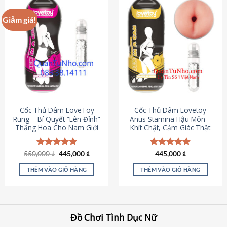
Giảm giá!
Cốc Thủ Dâm LoveToy
Cốc Thủ Dâm Lovetoy
Rung – Bí Quyết “Lên Đỉnh”
Anus Stamina Hậu Môn –
Thăng Hoa Cho Nam Giới
Khít Chặt, Cảm Giác Thật
Giá
Giá
550,000
Được xếp
₫
445,000
₫
Được xếp
445,000
₫
gốc
hiện
hạng
5.00
hạng
4.84
là:
tại
5 sao
5 sao
THÊM VÀO GIỎ HÀNG
THÊM VÀO GIỎ HÀNG
550,000 ₫.
là:
445,000 ₫.
Đồ Chơi Tình Dục Nữ