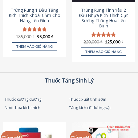
thể
được
Trứng Rung 1 Đầu Tăng
Trứng Rung Tình Yêu 2
chọn
Kích Thích Khoái Cảm Cho
Đầu Nhựa Kích Thích Cực
Nàng Lên Đỉnh
Sướng Thăng Hoa Lên
trên
Đỉnh
trang
sản
Giá
Giá
135,000
Được xếp
₫
95,000
₫
phẩm
gốc
hiện
hạng
4.87
Giá
Giá
220,000
Được xếp
₫
125,000
₫
là:
tại
gốc
hiện
5 sao
THÊM VÀO GIỎ HÀNG
hạng
4.79
135,000 ₫.
là:
là:
tại
5 sao
THÊM VÀO GIỎ HÀNG
95,000 ₫.
220,000 ₫.
là:
125,000
Thuốc Tăng Sinh Lý
Thuốc cường dương
Thuốc xuất tinh sớm
Nước hoa kích thích
Tăng kích cỡ dương vật
Giảm giá!
Giảm giá!