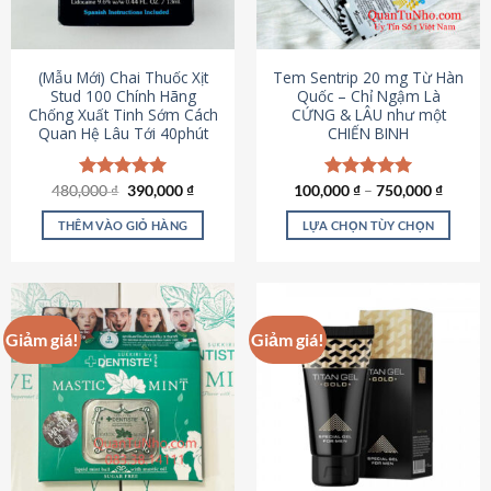
có
có
thể
thể
được
được
(Mẫu Mới) Chai Thuốc Xịt
Tem Sentrip 20 mg Từ Hàn
chọn
chọn
Stud 100 Chính Hãng
Quốc – Chỉ Ngậm Là
Chống Xuất Tinh Sớm Cách
CỨNG & LÂU như một
trên
trên
Quan Hệ Lâu Tới 40phút
CHIẾN BINH
trang
trang
sản
sản
phẩm
phẩm
Giá
Giá
480,000
Được xếp
₫
390,000
₫
100,000
Được xếp
₫
–
750,000
₫
gốc
hiện
hạng
5.00
hạng
5.00
là:
tại
5 sao
5 sao
THÊM VÀO GIỎ HÀNG
LỰA CHỌN TÙY CHỌN
480,000 ₫.
là:
390,000 ₫.
Sản
phẩm
này
có
Giảm giá!
Giảm giá!
nhiều
biến
thể.
Các
tùy
chọn
có