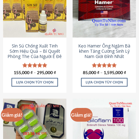
thể.
Các
tùy
chọn
có
thể
được
Sìn Sú Chống Xuất Tinh
Kẹo Hamer Ông Ngậm Bà
chọn
Sớm Hiệu Quả – Bí Quyết
khen Tăng Cường Sinh Lý
Phòng The Của Người Ê Đê
Nam Giới Đỉnh Nhất
trên
trang
sản
155,000
Được xếp
₫
–
295,000
₫
85,000
Được xếp
₫
–
1,595,000
₫
phẩm
hạng
4.95
hạng
5.00
5 sao
5 sao
LỰA CHỌN TÙY CHỌN
LỰA CHỌN TÙY CHỌN
Sản
Sản
phẩm
phẩm
này
này
có
có
Giảm giá!
Giảm giá!
nhiều
nhiều
biến
biến
thể.
thể.
Các
Các