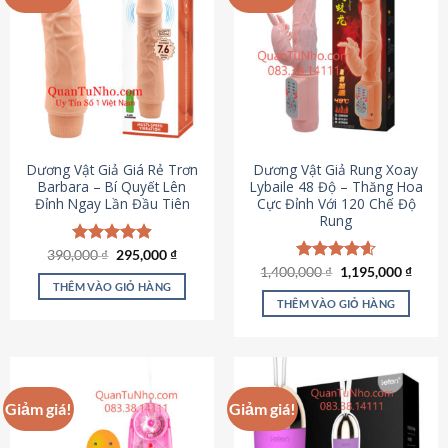
Dương Vật Giả Giá Rẻ Trơn
Dương Vật Giả Rung Xoay
Barbara – Bí Quyết Lên
Lybaile 48 Độ – Thăng Hoa
Đỉnh Ngay Lần Đầu Tiên
Cực Đỉnh Với 120 Chế Độ
Rung
Giá
Giá
390,000
Được xếp
₫
295,000
₫
gốc
hiện
hạng
4.90
Giá
Giá
1,400,000
Được xếp
₫
1,195,000
₫
là:
tại
gốc
hiện
5 sao
THÊM VÀO GIỎ HÀNG
hạng
4.62
390,000 ₫.
là:
là:
tại
5 sao
THÊM VÀO GIỎ HÀNG
295,000 ₫.
1,400,000 ₫.
là:
1,195
Giảm giá!
Giảm giá!