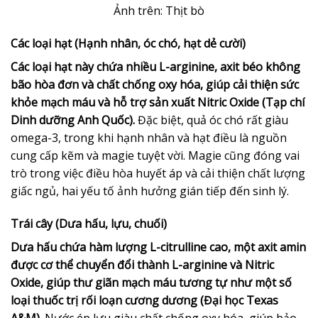
Ảnh trên: Thịt bò
Các loại hạt (Hạnh nhân, óc chó, hạt dẻ cười)
Các loại hạt này chứa nhiều L-arginine, axit béo không
bão hòa đơn và chất chống oxy hóa, giúp cải thiện sức
khỏe mạch máu và hỗ trợ sản xuất Nitric Oxide (Tạp chí
Dinh dưỡng Anh Quốc).
Đặc biệt, quả óc chó rất giàu
omega-3, trong khi hạnh nhân và hạt điều là nguồn
cung cấp kẽm và magie tuyệt vời. Magie cũng đóng vai
trò trong việc điều hòa huyết áp và cải thiện chất lượng
giấc ngủ, hai yếu tố ảnh hưởng gián tiếp đến sinh lý.
Trái cây (Dưa hấu, lựu, chuối)
Dưa hấu chứa hàm lượng L-citrulline cao, một axit amin
được cơ thể chuyển đổi thành L-arginine và Nitric
Oxide, giúp thư giãn mạch máu tương tự như một số
loại thuốc trị rối loạn cương dương (Đại học Texas
A&M).
Nước ép lựu giàu chất chống oxy hóa, giúp bảo