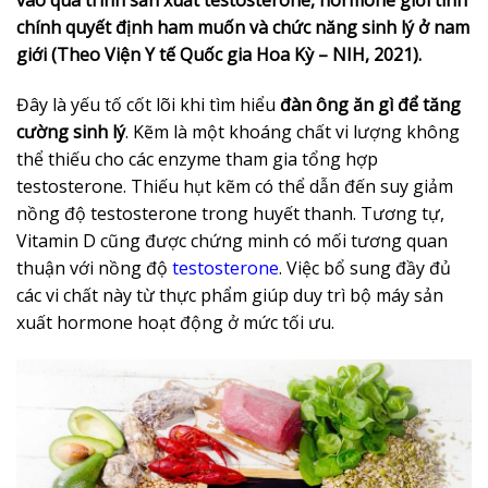
vào quá trình sản xuất testosterone, hormone giới tính
chính quyết định ham muốn và chức năng sinh lý ở nam
giới (Theo Viện Y tế Quốc gia Hoa Kỳ – NIH, 2021).
Đây là yếu tố cốt lõi khi tìm hiểu
đàn ông ăn gì để tăng
cường sinh lý
. Kẽm là một khoáng chất vi lượng không
thể thiếu cho các enzyme tham gia tổng hợp
testosterone. Thiếu hụt kẽm có thể dẫn đến suy giảm
nồng độ testosterone trong huyết thanh. Tương tự,
Vitamin D cũng được chứng minh có mối tương quan
thuận với nồng độ
testosterone
. Việc bổ sung đầy đủ
các vi chất này từ thực phẩm giúp duy trì bộ máy sản
xuất hormone hoạt động ở mức tối ưu.