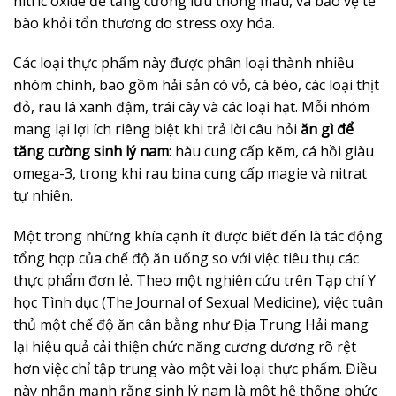
nitric oxide để tăng cường lưu thông máu, và bảo vệ tế
bào khỏi tổn thương do stress oxy hóa.
Các loại thực phẩm này được phân loại thành nhiều
nhóm chính, bao gồm hải sản có vỏ, cá béo, các loại thịt
đỏ, rau lá xanh đậm, trái cây và các loại hạt. Mỗi nhóm
mang lại lợi ích riêng biệt khi trả lời câu hỏi
ăn gì để
tăng cường sinh lý nam
: hàu cung cấp kẽm, cá hồi giàu
omega-3, trong khi rau bina cung cấp magie và nitrat
tự nhiên.
Một trong những khía cạnh ít được biết đến là tác động
tổng hợp của chế độ ăn uống so với việc tiêu thụ các
thực phẩm đơn lẻ. Theo một nghiên cứu trên Tạp chí Y
học Tình dục (The Journal of Sexual Medicine), việc tuân
thủ một chế độ ăn cân bằng như Địa Trung Hải mang
lại hiệu quả cải thiện chức năng cương dương rõ rệt
hơn việc chỉ tập trung vào một vài loại thực phẩm. Điều
này nhấn mạnh rằng sinh lý nam là một hệ thống phức