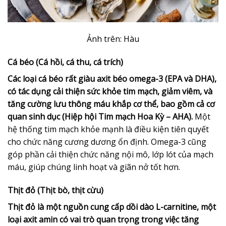
Ảnh trên: Hàu
Cá béo (Cá hồi, cá thu, cá trích)
Các loại cá béo rất giàu axit béo omega-3 (EPA và DHA),
có tác dụng cải thiện sức khỏe tim mạch, giảm viêm, và
tăng cường lưu thông máu khắp cơ thể, bao gồm cả cơ
quan sinh dục (Hiệp hội Tim mạch Hoa Kỳ – AHA).
Một
hệ thống tim mạch khỏe mạnh là điều kiện tiên quyết
cho chức năng cương dương ổn định. Omega-3 cũng
góp phần cải thiện chức năng nội mô, lớp lót của mạch
máu, giúp chúng linh hoạt và giãn nở tốt hơn.
Thịt đỏ (Thịt bò, thịt cừu)
Thịt đỏ là một nguồn cung cấp dồi dào L-carnitine, một
loại axit amin có vai trò quan trọng trong việc tăng