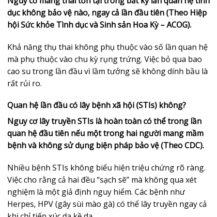
Nguy cơ mang thai tồn tại trong bất kỳ lần quan hệ tình
dục không bảo vệ nào, ngay cả lần đầu tiên (Theo Hiệp
hội Sức khỏe Tình dục và Sinh sản Hoa Kỳ – ACOG).
Khả năng thụ thai không phụ thuộc vào số lần quan hệ
mà phụ thuộc vào chu kỳ rụng trứng. Việc bỏ qua bao
cao su trong lần đầu vì lầm tưởng sẽ không dính bầu là
rất rủi ro.
Quan hệ lần đầu có lây bệnh xã hội (STIs) không?
Nguy cơ lây truyền STIs là hoàn toàn có thể trong lần
quan hệ đầu tiên nếu một trong hai người mang mầm
bệnh và không sử dụng biện pháp bảo vệ (Theo CDC).
Nhiều bệnh STIs không biểu hiện triệu chứng rõ ràng.
Việc cho rằng cả hai đều “sạch sẽ” mà không qua xét
nghiệm là một giả định nguy hiểm. Các bệnh như
Herpes, HPV (gây sùi mào gà) có thể lây truyền ngay cả
khi chỉ tiếp xúc da kề da.