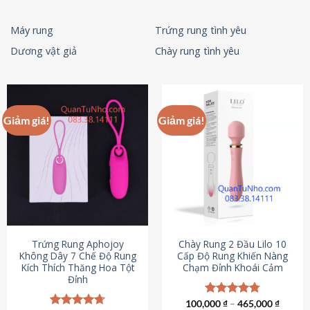
Máy rung
Trứng rung tình yêu
Dương vật giả
Chày rung tình yêu
Giảm giá!
Giảm giá!
Trứng Rung Aphojoy
Chày Rung 2 Đầu Lilo 10
Không Dây 7 Chế Độ Rung
Cấp Độ Rung Khiến Nàng
Kích Thích Thăng Hoa Tột
Chạm Đỉnh Khoái Cảm
Đỉnh
100,000
Được xếp
₫
–
465,000
₫