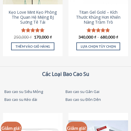
thể
được
Kẹo Love Mint Kẹo Phòng
Titan Gel Gold – Kích
chọn
The Quan Hệ Miệng BJ
Thước Khủng Hơn Khiến
Sướng Tê Tái
Nàng Trầm Trồ
trên
trang
sản
Giá
Giá
250,000
Được xếp
₫
170,000
₫
340,000
Được xếp
₫
–
680,000
₫
phẩm
gốc
hiện
hạng
5.00
hạng
4.79
là:
tại
5 sao
5 sao
THÊM VÀO GIỎ HÀNG
LỰA CHỌN TÙY CHỌN
250,000 ₫.
là:
170,000 ₫.
Sản
phẩm
này
có
Các Loại Bao Cao Su
nhiều
biến
thể.
Bao cao su Siêu Mỏng
Bao cao su Gân Gai
Các
Bao cao su Kéo dài
Bao cao su Đôn Dên
tùy
chọn
có
thể
được
Giảm giá!
Giảm giá!