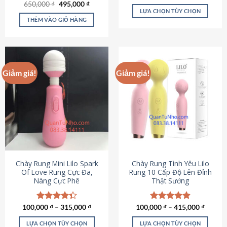
Giá
Giá
hạng
4.80
650,000
Được xếp
₫
495,000
₫
gốc
hiện
5 sao
LỰA CHỌN TÙY CHỌN
hạng
4.72
là:
tại
5 sao
THÊM VÀO GIỎ HÀNG
Sản
650,000 ₫.
là:
495,000 ₫.
phẩm
này
có
nhiều
Giảm giá!
Giảm giá!
biến
thể.
Các
tùy
chọn
có
thể
được
chọn
Chày Rung Mini Lilo Spark
Chày Rung Tình Yêu Lilo
Of Love Rung Cực Đã,
Rung 10 Cấp Độ Lên Đỉnh
trên
Nàng Cực Phê
Thật Sướng
trang
sản
phẩm
100,000
Được xếp
₫
–
315,000
₫
100,000
Được xếp
₫
–
415,000
₫
hạng
4.33
hạng
4.94
5 sao
5 sao
LỰA CHỌN TÙY CHỌN
LỰA CHỌN TÙY CHỌN