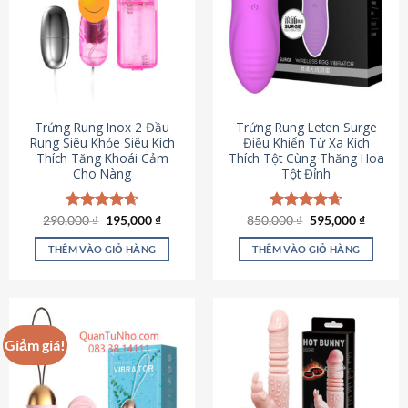
Trứng Rung Inox 2 Đầu
Trứng Rung Leten Surge
Rung Siêu Khỏe Siêu Kích
Điều Khiển Từ Xa Kích
Thích Tăng Khoái Cảm
Thích Tột Cùng Thăng Hoa
Cho Nàng
Tột Đỉnh
Giá
Giá
Giá
Giá
290,000
Được xếp
₫
195,000
₫
850,000
Được xếp
₫
595,000
₫
gốc
hiện
gốc
hiện
hạng
4.64
hạng
4.69
là:
tại
là:
tại
5 sao
5 sao
THÊM VÀO GIỎ HÀNG
THÊM VÀO GIỎ HÀNG
290,000 ₫.
là:
850,000 ₫.
là:
195,000 ₫.
595,000
Giảm giá!