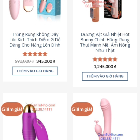
Trứng Rung Không Dây
Dương Vật Giả Nhiệt Hot
Lilo Kích Thích Điểm G Dễ
Bunny Chính Hãng: Rung
Dàng Cho Nàng Lên Đỉnh
Thụt Mạnh Mẽ, Ấm Nóng
Như Thật
Giá
Giá
590,000
Được xếp
₫
345,000
₫
gốc
hiện
hạng
4.79
Được xếp
1,245,000
₫
là:
tại
5 sao
THÊM VÀO GIỎ HÀNG
hạng
4.73
590,000 ₫.
là:
5 sao
THÊM VÀO GIỎ HÀNG
345,000 ₫.
Giảm giá!
Giảm giá!