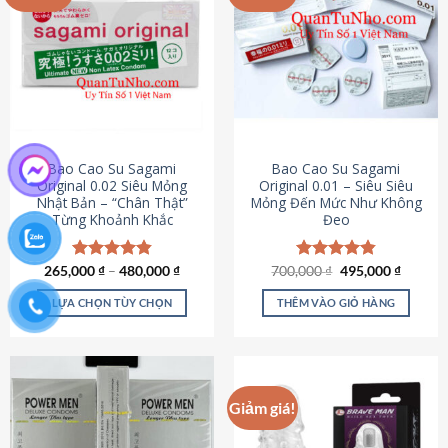
chọn
trên
trang
sản
phẩm
Bao Cao Su Sagami
Bao Cao Su Sagami
Original 0.02 Siêu Mỏng
Original 0.01 – Siêu Siêu
Nhật Bản – “Chân Thật”
Mỏng Đến Mức Như Không
Từng Khoảnh Khắc
Đeo
Giá
Giá
265,000
Được xếp
₫
–
480,000
₫
700,000
Được xếp
₫
495,000
₫
gốc
hiện
hạng
4.87
hạng
4.83
là:
tại
5 sao
5 sao
LỰA CHỌN TÙY CHỌN
THÊM VÀO GIỎ HÀNG
700,000 ₫.
là:
495,000
Sản
phẩm
này
có
Giảm giá!
nhiều
biến