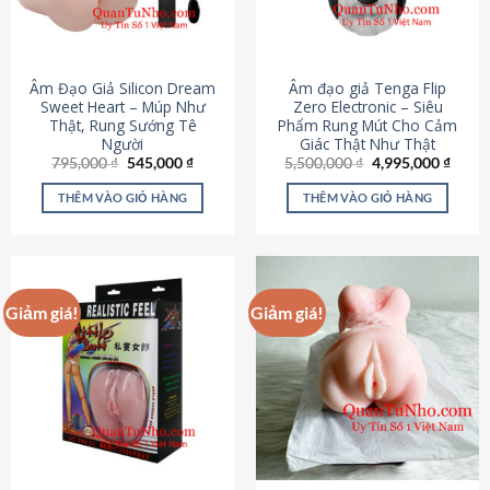
Âm Đạo Giả Silicon Dream
Âm đạo giả Tenga Flip
Sweet Heart – Múp Như
Zero Electronic – Siêu
Thật, Rung Sướng Tê
Phẩm Rung Mút Cho Cảm
Người
Giác Thật Như Thật
Giá
Giá
Giá
Giá
795,000
₫
545,000
₫
5,500,000
₫
4,995,000
₫
gốc
hiện
gốc
hiện
là:
tại
là:
tại
THÊM VÀO GIỎ HÀNG
THÊM VÀO GIỎ HÀNG
795,000 ₫.
là:
5,500,000 ₫.
là:
545,000 ₫.
4,995
Giảm giá!
Giảm giá!