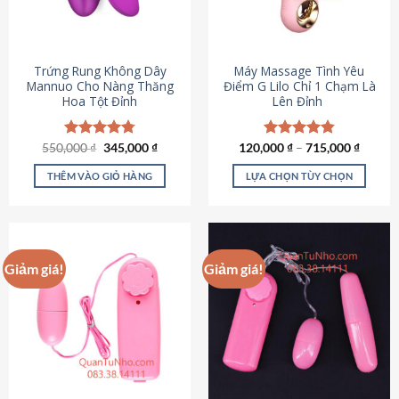
Trứng Rung Không Dây
Máy Massage Tình Yêu
Mannuo Cho Nàng Thăng
Điểm G Lilo Chỉ 1 Chạm Là
Hoa Tột Đỉnh
Lên Đỉnh
Giá
Giá
550,000
Được xếp
₫
345,000
₫
120,000
Được xếp
₫
–
715,000
₫
gốc
hiện
hạng
4.81
hạng
4.85
là:
tại
5 sao
5 sao
THÊM VÀO GIỎ HÀNG
LỰA CHỌN TÙY CHỌN
550,000 ₫.
là:
345,000 ₫.
Sản
phẩm
này
có
Giảm giá!
Giảm giá!
nhiều
biến
thể.
Các
tùy
chọn
có