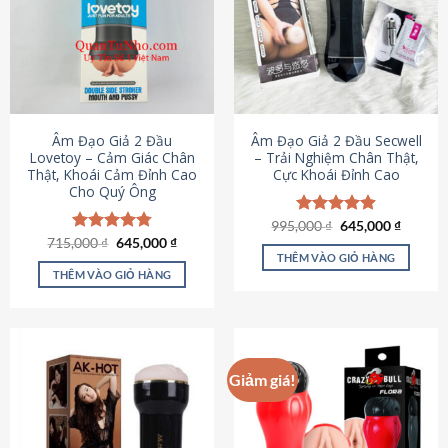
Âm Đạo Giả 2 Đầu
Âm Đạo Giả 2 Đầu Secwell
Lovetoy – Cảm Giác Chân
– Trải Nghiệm Chân Thật,
Thật, Khoái Cảm Đỉnh Cao
Cực Khoái Đỉnh Cao
Cho Quý Ông
Giá
Giá
995,000
Được xếp
₫
645,000
₫
gốc
hiện
Giá
Giá
hạng
4.88
715,000
Được xếp
₫
645,000
₫
là:
tại
gốc
hiện
5 sao
THÊM VÀO GIỎ HÀNG
hạng
4.79
995,000 ₫.
là:
là:
tại
5 sao
THÊM VÀO GIỎ HÀNG
645,000
715,000 ₫.
là:
645,000 ₫.
Giảm giá!