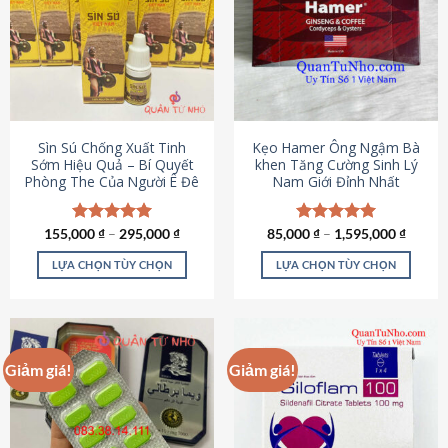
thể.
Các
tùy
chọn
có
thể
được
Sìn Sú Chống Xuất Tinh
Kẹo Hamer Ông Ngậm Bà
chọn
Sớm Hiệu Quả – Bí Quyết
khen Tăng Cường Sinh Lý
Phòng The Của Người Ê Đê
Nam Giới Đỉnh Nhất
trên
trang
sản
155,000
Được xếp
₫
–
295,000
₫
85,000
Được xếp
₫
–
1,595,000
₫
phẩm
hạng
4.95
hạng
5.00
5 sao
5 sao
LỰA CHỌN TÙY CHỌN
LỰA CHỌN TÙY CHỌN
Sản
Sản
phẩm
phẩm
này
này
có
có
Giảm giá!
Giảm giá!
nhiều
nhiều
biến
biến
thể.
thể.
Các
Các