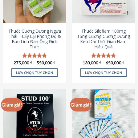
tùy
tùy
chọn
chọn
có
có
thể
thể
được
được
Thuốc Cường Dương Ngựa
Thuốc Siloflam 100mg
chọn
chọn
Thái – Lấy Lại Phong Độ &
Tăng Cường Cương Dương
Bản Lĩnh Đàn Ông Đích
Kéo Dài Thời Gian Nam
trên
trên
Thực
Hiệu Quả
trang
trang
sản
sản
phẩm
phẩm
275,000
Được xếp
₫
–
550,000
₫
130,000
Được xếp
₫
–
650,000
₫
hạng
4.87
hạng
5.00
5 sao
5 sao
LỰA CHỌN TÙY CHỌN
LỰA CHỌN TÙY CHỌN
Sản
Sản
phẩm
phẩm
này
này
có
có
Giảm giá!
Giảm giá!
nhiều
nhiều
biến
biến
thể.
thể.
Các
Các
tùy
tùy
chọn
chọn