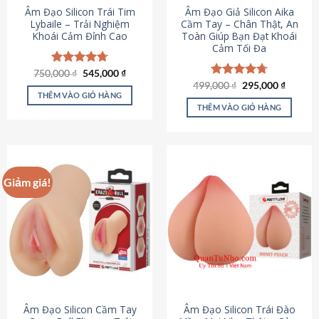
Âm Đạo Silicon Trái Tim
Âm Đạo Giả Silicon Aika
Lybaile – Trải Nghiệm
Cầm Tay – Chân Thật, An
Khoái Cảm Đỉnh Cao
Toàn Giúp Bạn Đạt Khoái
Cảm Tối Đa
Giá
Giá
750,000
Được xếp
₫
545,000
₫
gốc
hiện
hạng
4.70
Giá
Giá
499,000
Được xếp
₫
295,000
₫
là:
tại
gốc
hiện
5 sao
THÊM VÀO GIỎ HÀNG
hạng
4.75
750,000 ₫.
là:
là:
tại
5 sao
THÊM VÀO GIỎ HÀNG
545,000 ₫.
499,000 ₫.
là:
295,000
Giảm giá!
Âm Đạo Silicon Cầm Tay
Âm Đạo Silicon Trái Đào