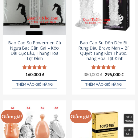
thể.
Các
tùy
chọn
có
thể
được
Bao Cao Su Powermen Cá
Bao Cao Su Đôn Dên Bi
chọn
Ngựa Bạc Gân Gai – Kéo
Rung Đầu Brave Man – Bí
Dài Cực Lâu, Thăng Hoa
Quyết Tăng Kích Thước,
trên
Tột Đỉnh
Thăng Hoa Tột Đỉnh
trang
sản
phẩm
Giá
Giá
Được xếp
160,000
₫
380,000
Được xếp
₫
295,000
₫
gốc
hiện
hạng
4.73
hạng
5.00
là:
tại
5 sao
5 sao
THÊM VÀO GIỎ HÀNG
THÊM VÀO GIỎ HÀNG
380,000 ₫.
là:
295,000
Giảm giá!
Giảm giá!