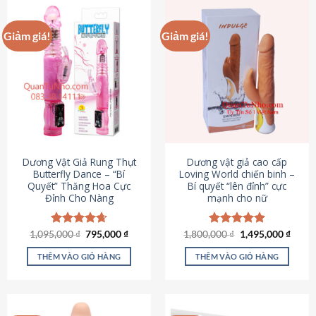
Giảm giá!
Giảm giá!
Dương Vật Giả Rung Thụt
Dương vật giả cao cấp
Butterfly Dance – “Bí
Loving World chiến binh –
Quyết” Thăng Hoa Cực
Bí quyết “lên đỉnh” cực
Đỉnh Cho Nàng
mạnh cho nữ
Giá
Giá
Giá
Giá
1,095,000
Được xếp
₫
795,000
₫
1,800,000
Được xếp
₫
1,495,000
₫
gốc
hiện
gốc
hiện
hạng
4.65
hạng
4.89
là:
tại
là:
tại
5 sao
5 sao
THÊM VÀO GIỎ HÀNG
THÊM VÀO GIỎ HÀNG
1,095,000 ₫.
là:
1,800,000 ₫.
là:
795,000 ₫.
1,495