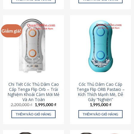
430,000 ₫.
là:
650,000 ₫.
là:
195,000 ₫.
295,000
Giảm giá!
Chi Tiết Cốc Thủ Dâm Cao
Cốc Thủ Dâm Cao Cấp
Cấp Tenga Flip Orb – Trải
Tenga Flip ORB Pastaio –
Nghiệm Khoái Cảm Mới Mẻ
Kích Thích Mạnh Mẽ, Dễ
Và An Toàn
Gây “Nghiện”
Giá
Giá
2,200,000
₫
1,995,000
₫
1,995,000
₫
gốc
hiện
là:
tại
THÊM VÀO GIỎ HÀNG
THÊM VÀO GIỎ HÀNG
2,200,000 ₫.
là:
1,995,000 ₫.