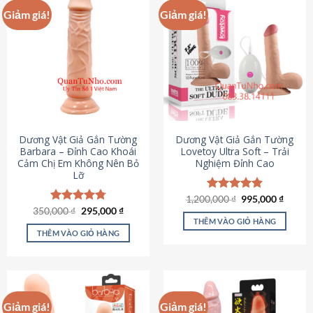
Giảm giá!
Giảm giá!
Dương Vật Giả Gắn Tường
Dương Vật Giả Gắn Tường
Barbara – Đỉnh Cao Khoái
Lovetoy Ultra Soft – Trải
Cảm Chị Em Không Nên Bỏ
Nghiệm Đỉnh Cao
Lỡ
Giá
Giá
1,200,000
Được xếp
₫
995,000
₫
gốc
hiện
Giá
Giá
hạng
4.82
350,000
Được xếp
₫
295,000
₫
là:
tại
gốc
hiện
5 sao
THÊM VÀO GIỎ HÀNG
hạng
4.79
1,200,000 ₫.
là:
là:
tại
5 sao
THÊM VÀO GIỎ HÀNG
995,00
350,000 ₫.
là:
295,000 ₫.
Giảm giá!
Giảm giá!