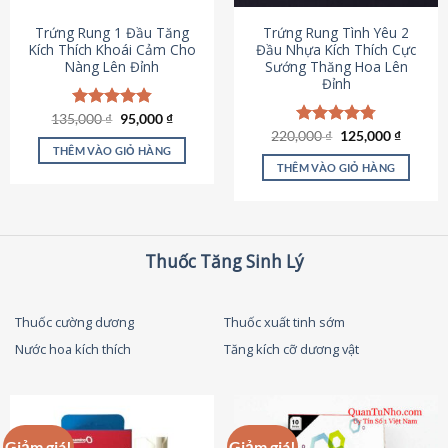
thể
được
Trứng Rung 1 Đầu Tăng
Trứng Rung Tình Yêu 2
chọn
Kích Thích Khoái Cảm Cho
Đầu Nhựa Kích Thích Cực
Nàng Lên Đỉnh
Sướng Thăng Hoa Lên
trên
Đỉnh
trang
sản
Giá
Giá
135,000
Được xếp
₫
95,000
₫
phẩm
gốc
hiện
hạng
4.87
Giá
Giá
220,000
Được xếp
₫
125,000
₫
là:
tại
gốc
hiện
5 sao
THÊM VÀO GIỎ HÀNG
hạng
4.79
135,000 ₫.
là:
là:
tại
5 sao
THÊM VÀO GIỎ HÀNG
95,000 ₫.
220,000 ₫.
là:
125,000
Thuốc Tăng Sinh Lý
Thuốc cường dương
Thuốc xuất tinh sớm
Nước hoa kích thích
Tăng kích cỡ dương vật
Giảm giá!
Giảm giá!