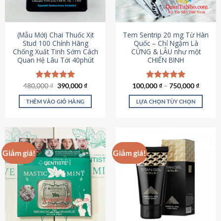
có
có
thể
thể
được
được
(Mẫu Mới) Chai Thuốc Xịt
Tem Sentrip 20 mg Từ Hàn
chọn
chọn
Stud 100 Chính Hãng
Quốc – Chỉ Ngậm Là
Chống Xuất Tinh Sớm Cách
CỨNG & LÂU như một
trên
trên
Quan Hệ Lâu Tới 40phút
CHIẾN BINH
trang
trang
sản
sản
phẩm
phẩm
Giá
Giá
480,000
Được xếp
₫
390,000
₫
100,000
Được xếp
₫
–
750,000
₫
gốc
hiện
hạng
5.00
hạng
5.00
là:
tại
5 sao
5 sao
THÊM VÀO GIỎ HÀNG
LỰA CHỌN TÙY CHỌN
480,000 ₫.
là:
390,000 ₫.
Sản
phẩm
này
có
Giảm giá!
Giảm giá!
nhiều
biến
thể.
Các
tùy
chọn
có