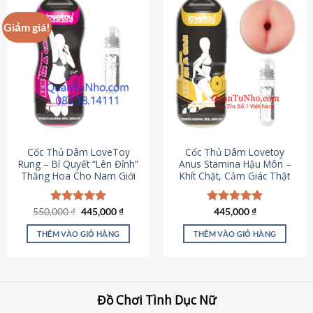
Giảm giá!
Cốc Thủ Dâm LoveToy
Cốc Thủ Dâm Lovetoy
Rung – Bí Quyết “Lên Đỉnh”
Anus Stamina Hậu Môn –
Thăng Hoa Cho Nam Giới
Khít Chặt, Cảm Giác Thật
Giá
Giá
550,000
Được xếp
₫
445,000
₫
Được xếp
445,000
₫
gốc
hiện
hạng
5.00
hạng
4.84
là:
tại
5 sao
5 sao
THÊM VÀO GIỎ HÀNG
THÊM VÀO GIỎ HÀNG
550,000 ₫.
là:
445,000 ₫.
Đồ Chơi Tình Dục Nữ