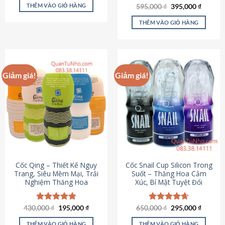
sản
là:
tại
THÊM VÀO GIỎ HÀNG
Giá
Giá
595,000
Được xếp
₫
395,000
₫
895,000 ₫.
là:
phẩm
gốc
hiện
hạng
4.64
695,000 ₫.
là:
tại
5 sao
THÊM VÀO GIỎ HÀNG
595,000 ₫.
là:
395,000
Giảm giá!
Giảm giá!
Cốc Qing – Thiết Kế Ngụy
Cốc Snail Cup Silicon Trong
Trang, Siêu Mềm Mại, Trải
Suốt – Thăng Hoa Cảm
Nghiệm Thăng Hoa
Xúc, Bí Mật Tuyệt Đối
Giá
Giá
Giá
Giá
430,000
Được xếp
₫
195,000
₫
650,000
Được xếp
₫
295,000
₫
gốc
hiện
gốc
hiện
hạng
4.78
hạng
4.69
là:
tại
là:
tại
5 sao
5 sao
THÊM VÀO GIỎ HÀNG
THÊM VÀO GIỎ HÀNG