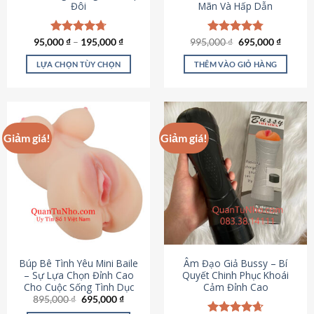
Đôi
Mãn Và Hấp Dẫn
Giá
Giá
95,000
Được xếp
₫
–
195,000
₫
995,000
Được xếp
₫
695,000
₫
gốc
hiện
hạng
4.70
hạng
4.80
là:
tại
5 sao
5 sao
LỰA CHỌN TÙY CHỌN
THÊM VÀO GIỎ HÀNG
995,000 ₫.
là:
695,000
Sản
phẩm
này
có
Giảm giá!
Giảm giá!
nhiều
biến
thể.
Các
tùy
chọn
có
thể
được
Búp Bê Tình Yêu Mini Baile
Âm Đạo Giả Bussy – Bí
chọn
– Sự Lựa Chọn Đỉnh Cao
Quyết Chinh Phục Khoái
Cho Cuộc Sống Tình Dục
Cảm Đỉnh Cao
trên
Giá
Giá
895,000
₫
695,000
₫
trang
gốc
hiện