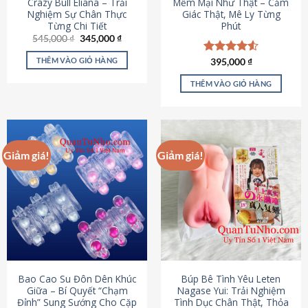
Crazy Bull Eliana – Trải
Mềm Mại Như Thật – Cảm
Nghiệm Sự Chân Thực
Giác Thật, Mê Ly Từng
Từng Chi Tiết
Phút
Giá
Giá
545,000
₫
345,000
₫
gốc
hiện
là:
tại
THÊM VÀO GIỎ HÀNG
Được xếp
395,000
₫
545,000 ₫.
là:
hạng
4.53
345,000 ₫.
5 sao
THÊM VÀO GIỎ HÀNG
Giảm giá!
Giảm giá!
Bao Cao Su Đôn Dên Khúc
Búp Bê Tình Yêu Leten
Giữa – Bí Quyết “Chạm
Nagase Yui: Trải Nghiệm
Đỉnh” Sung Sướng Cho Cặp
Tình Dục Chân Thật, Thỏa