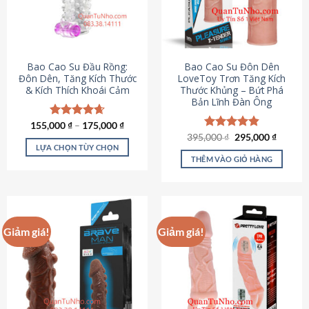
tùy
chọn
có
thể
được
Bao Cao Su Đầu Rồng:
Bao Cao Su Đôn Dên
chọn
Đôn Dên, Tăng Kích Thước
LoveToy Trơn Tăng Kích
& Kích Thích Khoái Cảm
Thước Khủng – Bứt Phá
trên
Bản Lĩnh Đàn Ông
trang
sản
155,000
Được xếp
₫
–
175,000
₫
phẩm
hạng
4.69
Giá
Giá
395,000
Được xếp
₫
295,000
₫
gốc
hiện
5 sao
LỰA CHỌN TÙY CHỌN
hạng
4.82
là:
tại
5 sao
THÊM VÀO GIỎ HÀNG
Sản
395,000 ₫.
là:
295,000
phẩm
này
có
nhiều
Giảm giá!
Giảm giá!
biến
thể.
Các
tùy
chọn
có