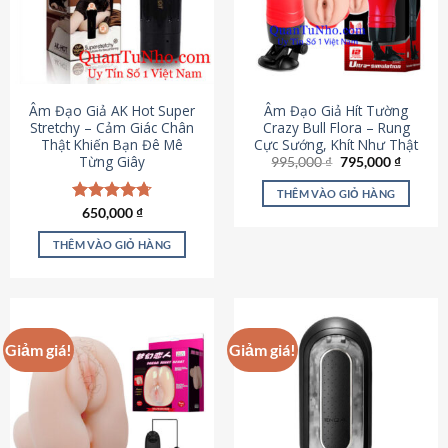
Âm Đạo Giả AK Hot Super
Âm Đạo Giả Hít Tường
Stretchy – Cảm Giác Chân
Crazy Bull Flora – Rung
Thật Khiến Bạn Đê Mê
Cực Sướng, Khít Như Thật
Từng Giây
Giá
Giá
995,000
₫
795,000
₫
gốc
hiện
là:
tại
THÊM VÀO GIỎ HÀNG
995,000 ₫.
là:
Được xếp
650,000
₫
795,000
hạng
4.75
5 sao
THÊM VÀO GIỎ HÀNG
Giảm giá!
Giảm giá!