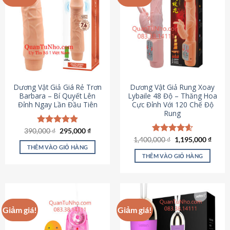
Dương Vật Giả Giá Rẻ Trơn
Dương Vật Giả Rung Xoay
Barbara – Bí Quyết Lên
Lybaile 48 Độ – Thăng Hoa
Đỉnh Ngay Lần Đầu Tiên
Cực Đỉnh Với 120 Chế Độ
Rung
Giá
Giá
390,000
Được xếp
₫
295,000
₫
gốc
hiện
hạng
4.90
Giá
Giá
1,400,000
Được xếp
₫
1,195,000
₫
là:
tại
gốc
hiện
5 sao
THÊM VÀO GIỎ HÀNG
hạng
4.62
390,000 ₫.
là:
là:
tại
5 sao
THÊM VÀO GIỎ HÀNG
295,000 ₫.
1,400,000 ₫.
là:
1,195
Giảm giá!
Giảm giá!