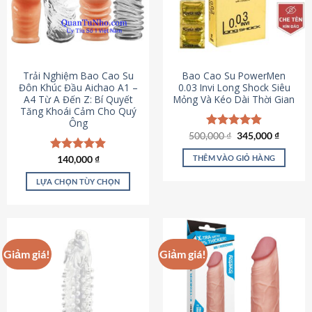
Trải Nghiệm Bao Cao Su
Bao Cao Su PowerMen
Đôn Khúc Đầu Aichao A1 –
0.03 Invi Long Shock Siêu
A4 Từ A Đến Z: Bí Quyết
Mỏng Và Kéo Dài Thời Gian
Tăng Khoái Cảm Cho Quý
Ông
Giá
Giá
500,000
Được xếp
₫
345,000
₫
gốc
hiện
hạng
4.85
là:
tại
5 sao
THÊM VÀO GIỎ HÀNG
Được xếp
140,000
₫
500,000 ₫.
là:
hạng
4.88
345,000
5 sao
LỰA CHỌN TÙY CHỌN
Sản
phẩm
này
có
Giảm giá!
Giảm giá!
nhiều
biến
thể.
Các