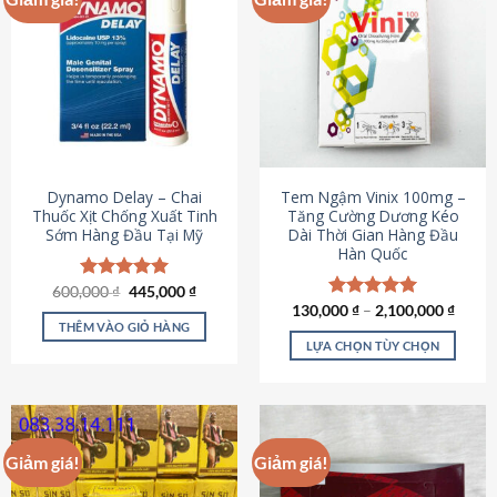
Dynamo Delay – Chai
Tem Ngậm Vinix 100mg –
Thuốc Xịt Chống Xuất Tinh
Tăng Cường Dương Kéo
Sớm Hàng Đầu Tại Mỹ
Dài Thời Gian Hàng Đầu
Hàn Quốc
Giá
Giá
600,000
Được xếp
₫
445,000
₫
gốc
hiện
hạng
5.00
130,000
Được xếp
₫
–
2,100,000
₫
là:
tại
5 sao
THÊM VÀO GIỎ HÀNG
hạng
5.00
600,000 ₫.
là:
5 sao
LỰA CHỌN TÙY CHỌN
445,000 ₫.
Sản
phẩm
này
có
Giảm giá!
Giảm giá!
nhiều
biến