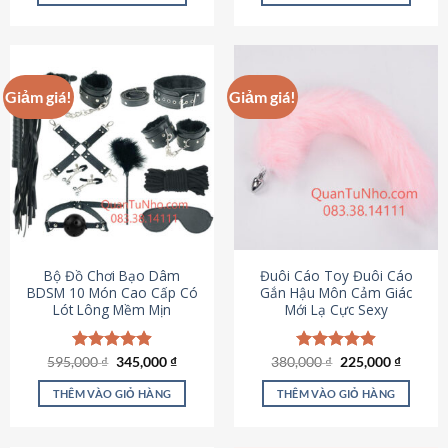
Sản
Sản
phẩm
phẩm
này
này
có
có
Giảm giá!
Giảm giá!
nhiều
nhiều
biến
biến
thể.
thể.
Các
Các
tùy
tùy
chọn
chọn
có
có
thể
thể
được
được
Bộ Đồ Chơi Bạo Dâm
Đuôi Cáo Toy Đuôi Cáo
chọn
chọn
BDSM 10 Món Cao Cấp Có
Gắn Hậu Môn Cảm Giác
Lót Lông Mềm Mịn
Mới Lạ Cực Sexy
trên
trên
trang
trang
sản
sản
Giá
Giá
Giá
Giá
595,000
Được xếp
₫
345,000
₫
380,000
Được xếp
₫
225,000
₫
phẩm
phẩm
gốc
hiện
gốc
hiện
hạng
4.88
hạng
4.88
là:
tại
là:
tại
5 sao
5 sao
THÊM VÀO GIỎ HÀNG
THÊM VÀO GIỎ HÀNG
595,000 ₫.
là:
380,000 ₫.
là:
345,000 ₫.
225,000