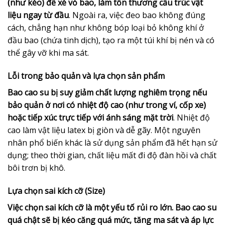
(như kéo) để xé vỏ bao, làm tổn thương cấu trúc vật
liệu ngay từ đầu
. Ngoài ra, việc đeo bao không đúng
cách, chẳng hạn như không bóp loại bỏ không khí ở
đầu bao (chứa tinh dịch), tạo ra một túi khí bị nén và có
thể gây vỡ khi ma sát.
Lỗi trong bảo quản và lựa chọn sản phẩm
Bao cao su bị suy giảm chất lượng nghiêm trọng nếu
bảo quản ở nơi có nhiệt độ cao (như trong ví, cốp xe)
hoặc tiếp xúc trực tiếp với ánh sáng mặt trời
. Nhiệt độ
cao làm vật liệu latex bị giòn và dễ gãy. Một nguyên
nhân phổ biến khác là sử dụng sản phẩm đã hết hạn sử
dụng; theo thời gian, chất liệu mất đi độ đàn hồi và chất
bôi trơn bị khô.
Lựa chọn sai kích cỡ (Size)
Việc chọn sai kích cỡ là một yếu tố rủi ro lớn. Bao cao su
quá chật sẽ bị kéo căng quá mức, tăng ma sát và áp lực