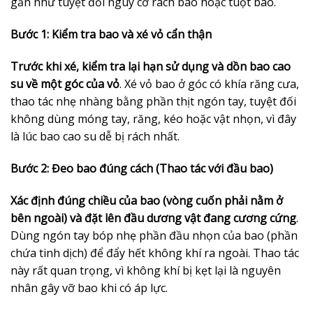
gần như tuyệt đối nguy cơ rách bao hoặc tuột bao.
Bước 1: Kiểm tra bao và xé vỏ cẩn thận
Trước khi xé, kiểm tra lại hạn sử dụng và dồn bao cao
su về một góc của vỏ
. Xé vỏ bao ở góc có khía răng cưa,
thao tác nhẹ nhàng bằng phần thịt ngón tay, tuyệt đối
không dùng móng tay, răng, kéo hoặc vật nhọn, vì đây
là lúc bao cao su dễ bị rách nhất.
Bước 2: Đeo bao đúng cách (Thao tác với đầu bao)
Xác định đúng chiều của bao (vòng cuốn phải nằm ở
bên ngoài) và đặt lên đầu dương vật đang cương cứng
.
Dùng ngón tay bóp nhẹ phần đầu nhọn của bao (phần
chứa tinh dịch) để đẩy hết không khí ra ngoài. Thao tác
này rất quan trọng, vì không khí bị kẹt lại là nguyên
nhân gây vỡ bao khi có áp lực.