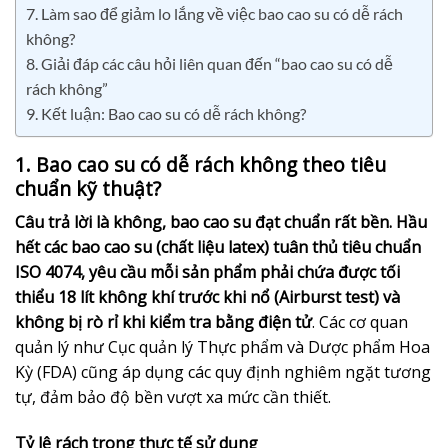
7. Làm sao để giảm lo lắng về việc bao cao su có dễ rách
không?
8. Giải đáp các câu hỏi liên quan đến “bao cao su có dễ
rách không”
9. Kết luận: Bao cao su có dễ rách không?
1. Bao cao su có dễ rách không theo tiêu
chuẩn kỹ thuật?
Câu trả lời là không, bao cao su đạt chuẩn rất bền. Hầu
hết các bao cao su (chất liệu latex) tuân thủ tiêu chuẩn
ISO 4074, yêu cầu mỗi sản phẩm phải chứa được tối
thiểu 18 lít không khí trước khi nổ (Airburst test) và
không bị rò rỉ khi kiểm tra bằng điện tử
. Các cơ quan
quản lý như Cục quản lý Thực phẩm và Dược phẩm Hoa
Kỳ (FDA) cũng áp dụng các quy định nghiêm ngặt tương
tự, đảm bảo độ bền vượt xa mức cần thiết.
Tỷ lệ rách trong thực tế sử dụng