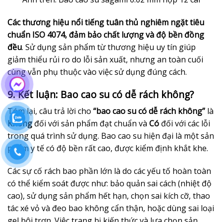
Các thương hiệu nổi tiếng tuân thủ nghiêm ngặt tiêu
chuẩn ISO 4074, đảm bảo chất lượng và độ bền đồng
đều
. Sử dụng sản phẩm từ thương hiệu uy tín giúp
giảm thiểu rủi ro do lỗi sản xuất, nhưng an toàn cuối
cùng vẫn phụ thuộc vào việc sử dụng đúng cách.
9. Kết luận: Bao cao su có dễ rách không?
Tóm lại, câu trả lời cho
“bao cao su có dễ rách không”
là
Không
đối với sản phẩm đạt chuẩn và
Có
đối với các lỗi
trong quá trình sử dụng. Bao cao su hiện đại là một sản
phẩm y tế có độ bền rất cao, được kiểm định khắt khe.
Các sự cố rách bao phần lớn là do các yếu tố hoàn toàn
có thể kiểm soát được như: bảo quản sai cách (nhiệt độ
cao), sử dụng sản phẩm hết hạn, chọn sai kích cỡ, thao
tác xé vỏ và đeo bao không cẩn thận, hoặc dùng sai loại
gel bôi trơn. Việc trang bị kiến thức và lựa chọn sản