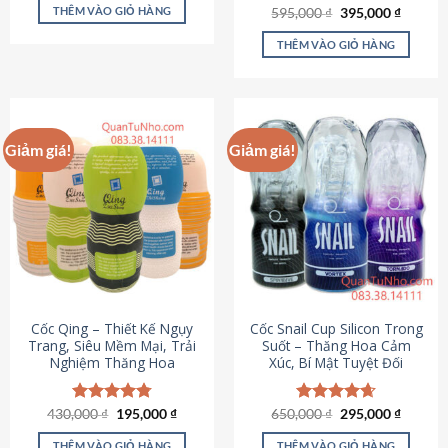
sản
là:
tại
THÊM VÀO GIỎ HÀNG
Giá
Giá
595,000
Được xếp
₫
395,000
₫
895,000 ₫.
là:
phẩm
gốc
hiện
hạng
4.64
695,000 ₫.
là:
tại
5 sao
THÊM VÀO GIỎ HÀNG
595,000 ₫.
là:
395,000
Giảm giá!
Giảm giá!
Cốc Qing – Thiết Kế Ngụy
Cốc Snail Cup Silicon Trong
Trang, Siêu Mềm Mại, Trải
Suốt – Thăng Hoa Cảm
Nghiệm Thăng Hoa
Xúc, Bí Mật Tuyệt Đối
Giá
Giá
Giá
Giá
430,000
Được xếp
₫
195,000
₫
650,000
Được xếp
₫
295,000
₫
gốc
hiện
gốc
hiện
hạng
4.78
hạng
4.69
là:
tại
là:
tại
5 sao
5 sao
THÊM VÀO GIỎ HÀNG
THÊM VÀO GIỎ HÀNG