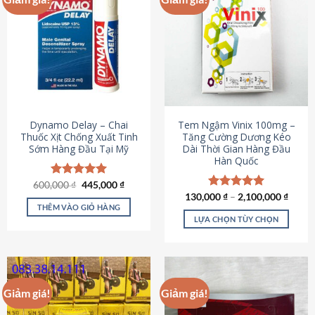
Dynamo Delay – Chai
Tem Ngậm Vinix 100mg –
Thuốc Xịt Chống Xuất Tinh
Tăng Cường Dương Kéo
Sớm Hàng Đầu Tại Mỹ
Dài Thời Gian Hàng Đầu
Hàn Quốc
Giá
Giá
600,000
Được xếp
₫
445,000
₫
gốc
hiện
hạng
5.00
130,000
Được xếp
₫
–
2,100,000
₫
là:
tại
5 sao
THÊM VÀO GIỎ HÀNG
hạng
5.00
600,000 ₫.
là:
5 sao
LỰA CHỌN TÙY CHỌN
445,000 ₫.
Sản
phẩm
này
có
Giảm giá!
Giảm giá!
nhiều
biến