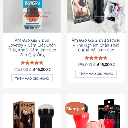
Âm Đạo Giả 2 Đầu
Âm Đạo Giả 2 Đầu Secwell
Lovetoy – Cảm Giác Chân
– Trải Nghiệm Chân Thật,
Thật, Khoái Cảm Đỉnh Cao
Cực Khoái Đỉnh Cao
Cho Quý Ông
Giá
Giá
995,000
Được xếp
₫
645,000
₫
gốc
hiện
Giá
Giá
hạng
4.88
715,000
Được xếp
₫
645,000
₫
là:
tại
gốc
hiện
5 sao
THÊM VÀO GIỎ HÀNG
hạng
4.79
995,000 ₫.
là:
là:
tại
5 sao
THÊM VÀO GIỎ HÀNG
645,000
715,000 ₫.
là:
645,000 ₫.
Giảm giá!