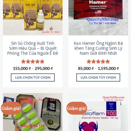
thể.
Các
tùy
chọn
có
thể
được
Sìn Sú Chống Xuất Tinh
Kẹo Hamer Ông Ngậm Bà
chọn
Sớm Hiệu Quả – Bí Quyết
khen Tăng Cường Sinh Lý
Phòng The Của Người Ê Đê
Nam Giới Đỉnh Nhất
trên
trang
sản
155,000
Được xếp
₫
–
295,000
₫
85,000
Được xếp
₫
–
1,595,000
₫
phẩm
hạng
4.95
hạng
5.00
5 sao
5 sao
LỰA CHỌN TÙY CHỌN
LỰA CHỌN TÙY CHỌN
Sản
Sản
phẩm
phẩm
này
này
có
có
Giảm giá!
Giảm giá!
nhiều
nhiều
biến
biến
thể.
thể.
Các
Các