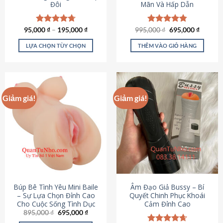
Đôi
Mãn Và Hấp Dẫn
Giá
Giá
95,000
Được xếp
₫
–
195,000
₫
995,000
Được xếp
₫
695,000
₫
gốc
hiện
hạng
4.70
hạng
4.80
là:
tại
5 sao
5 sao
LỰA CHỌN TÙY CHỌN
THÊM VÀO GIỎ HÀNG
995,000 ₫.
là:
695,000
Sản
phẩm
này
có
Giảm giá!
Giảm giá!
nhiều
biến
thể.
Các
tùy
chọn
có
thể
được
Búp Bê Tình Yêu Mini Baile
Âm Đạo Giả Bussy – Bí
chọn
– Sự Lựa Chọn Đỉnh Cao
Quyết Chinh Phục Khoái
Cho Cuộc Sống Tình Dục
Cảm Đỉnh Cao
trên
Giá
Giá
895,000
₫
695,000
₫
trang
gốc
hiện