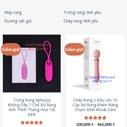
Máy rung
Trứng rung tình yêu
Dương vật giả
Chày rung tình yêu
Giảm giá!
Giảm giá!
Trứng Rung Aphojoy
Chày Rung 2 Đầu Lilo 10
Không Dây 7 Chế Độ Rung
Cấp Độ Rung Khiến Nàng
Kích Thích Thăng Hoa Tột
Chạm Đỉnh Khoái Cảm
Đỉnh
100,000
Được xếp
₫
–
465,000
₫