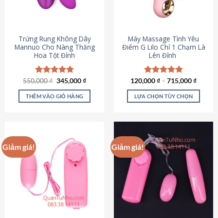
Trứng Rung Không Dây
Máy Massage Tình Yêu
Mannuo Cho Nàng Thăng
Điểm G Lilo Chỉ 1 Chạm Là
Hoa Tột Đỉnh
Lên Đỉnh
Giá
Giá
550,000
Được xếp
₫
345,000
₫
120,000
Được xếp
₫
–
715,000
₫
gốc
hiện
hạng
4.81
hạng
4.85
là:
tại
5 sao
5 sao
THÊM VÀO GIỎ HÀNG
LỰA CHỌN TÙY CHỌN
550,000 ₫.
là:
345,000 ₫.
Sản
phẩm
này
có
Giảm giá!
Giảm giá!
nhiều
biến
thể.
Các
tùy
chọn
có