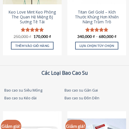
thể
được
Kẹo Love Mint Kẹo Phòng
Titan Gel Gold – Kích
chọn
The Quan Hệ Miệng BJ
Thước Khủng Hơn Khiến
Sướng Tê Tái
Nàng Trầm Trồ
trên
trang
sản
Giá
Giá
250,000
Được xếp
₫
170,000
₫
340,000
Được xếp
₫
–
680,000
₫
phẩm
gốc
hiện
hạng
5.00
hạng
4.79
là:
tại
5 sao
5 sao
THÊM VÀO GIỎ HÀNG
LỰA CHỌN TÙY CHỌN
250,000 ₫.
là:
170,000 ₫.
Sản
phẩm
này
có
Các Loại Bao Cao Su
nhiều
biến
thể.
Bao cao su Siêu Mỏng
Bao cao su Gân Gai
Các
Bao cao su Kéo dài
Bao cao su Đôn Dên
tùy
chọn
có
thể
được
Giảm giá!
Giảm giá!