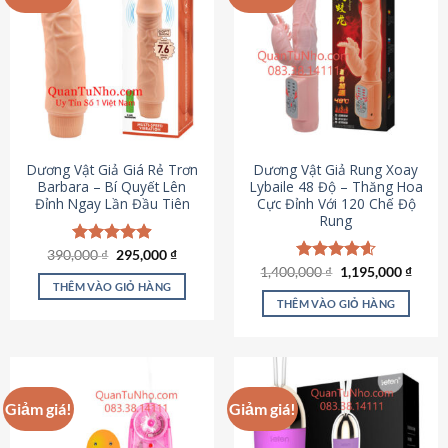
Dương Vật Giả Giá Rẻ Trơn
Dương Vật Giả Rung Xoay
Barbara – Bí Quyết Lên
Lybaile 48 Độ – Thăng Hoa
Đỉnh Ngay Lần Đầu Tiên
Cực Đỉnh Với 120 Chế Độ
Rung
Giá
Giá
390,000
Được xếp
₫
295,000
₫
gốc
hiện
hạng
4.90
Giá
Giá
1,400,000
Được xếp
₫
1,195,000
₫
là:
tại
gốc
hiện
5 sao
THÊM VÀO GIỎ HÀNG
hạng
4.62
390,000 ₫.
là:
là:
tại
5 sao
THÊM VÀO GIỎ HÀNG
295,000 ₫.
1,400,000 ₫.
là:
1,195
Giảm giá!
Giảm giá!