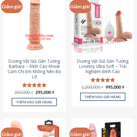
Giảm giá!
Giảm giá!
Dương Vật Giả Gắn Tường
Dương Vật Giả Gắn Tường
Barbara – Đỉnh Cao Khoái
Lovetoy Ultra Soft – Trải
Cảm Chị Em Không Nên Bỏ
Nghiệm Đỉnh Cao
Lỡ
Giá
Giá
1,200,000
Được xếp
₫
995,000
₫
gốc
hiện
Giá
Giá
hạng
4.82
350,000
Được xếp
₫
295,000
₫
là:
tại
gốc
hiện
5 sao
THÊM VÀO GIỎ HÀNG
hạng
4.79
1,200,000 ₫.
là:
là:
tại
5 sao
THÊM VÀO GIỎ HÀNG
995,00
350,000 ₫.
là:
295,000 ₫.
Giảm giá!
Giảm giá!