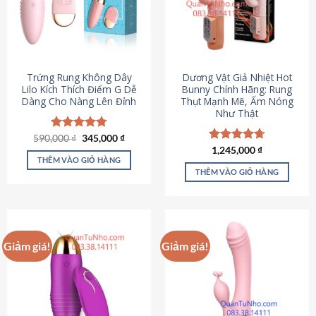
Trứng Rung Không Dây
Dương Vật Giả Nhiệt Hot
Lilo Kích Thích Điểm G Dễ
Bunny Chính Hãng: Rung
Dàng Cho Nàng Lên Đỉnh
Thụt Mạnh Mẽ, Ấm Nóng
Như Thật
Giá
Giá
590,000
Được xếp
₫
345,000
₫
gốc
hiện
hạng
4.79
Được xếp
1,245,000
₫
là:
tại
5 sao
THÊM VÀO GIỎ HÀNG
hạng
4.73
590,000 ₫.
là:
5 sao
THÊM VÀO GIỎ HÀNG
345,000 ₫.
Giảm giá!
Giảm giá!