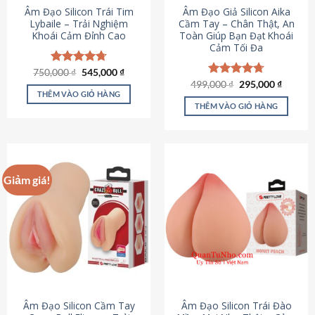
Âm Đạo Silicon Trái Tim
Âm Đạo Giả Silicon Aika
Lybaile – Trải Nghiệm
Cầm Tay – Chân Thật, An
Khoái Cảm Đỉnh Cao
Toàn Giúp Bạn Đạt Khoái
Cảm Tối Đa
Giá
Giá
750,000
Được xếp
₫
545,000
₫
gốc
hiện
hạng
4.70
Giá
Giá
499,000
Được xếp
₫
295,000
₫
là:
tại
gốc
hiện
5 sao
THÊM VÀO GIỎ HÀNG
hạng
4.75
750,000 ₫.
là:
là:
tại
5 sao
THÊM VÀO GIỎ HÀNG
545,000 ₫.
499,000 ₫.
là:
295,000
Giảm giá!
Âm Đạo Silicon Cầm Tay
Âm Đạo Silicon Trái Đào