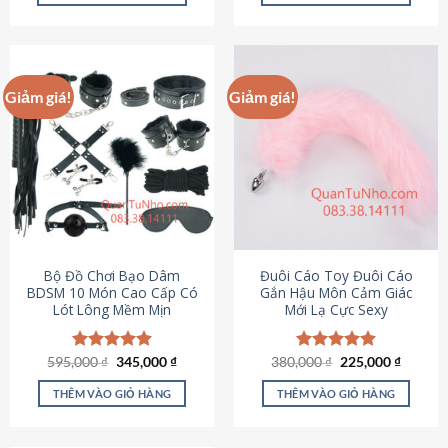
Sản
Sản
phẩm
phẩm
này
này
có
có
Giảm giá!
Giảm giá!
nhiều
nhiều
biến
biến
thể.
thể.
Các
Các
tùy
tùy
chọn
chọn
có
có
thể
thể
được
được
Bộ Đồ Chơi Bạo Dâm
Đuôi Cáo Toy Đuôi Cáo
chọn
chọn
BDSM 10 Món Cao Cấp Có
Gắn Hậu Môn Cảm Giác
Lót Lông Mềm Mịn
Mới Lạ Cực Sexy
trên
trên
trang
trang
sản
sản
Giá
Giá
Giá
Giá
595,000
Được xếp
₫
345,000
₫
380,000
Được xếp
₫
225,000
₫
phẩm
phẩm
gốc
hiện
gốc
hiện
hạng
4.88
hạng
4.88
là:
tại
là:
tại
5 sao
5 sao
THÊM VÀO GIỎ HÀNG
THÊM VÀO GIỎ HÀNG
595,000 ₫.
là:
380,000 ₫.
là:
345,000 ₫.
225,000