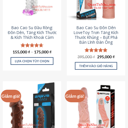
tùy
chọn
có
thể
được
Bao Cao Su Đầu Rồng:
Bao Cao Su Đôn Dên
chọn
Đôn Dên, Tăng Kích Thước
LoveToy Trơn Tăng Kích
& Kích Thích Khoái Cảm
Thước Khủng – Bứt Phá
trên
Bản Lĩnh Đàn Ông
trang
sản
155,000
Được xếp
₫
–
175,000
₫
phẩm
hạng
4.69
Giá
Giá
395,000
Được xếp
₫
295,000
₫
gốc
hiện
5 sao
LỰA CHỌN TÙY CHỌN
hạng
4.82
là:
tại
5 sao
THÊM VÀO GIỎ HÀNG
Sản
395,000 ₫.
là:
295,000
phẩm
này
có
nhiều
Giảm giá!
Giảm giá!
biến
thể.
Các
tùy
chọn
có