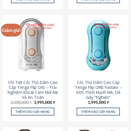
430,000 ₫.
là:
650,000 ₫.
là:
195,000 ₫.
295,000
Giảm giá!
Chi Tiết Cốc Thủ Dâm Cao
Cốc Thủ Dâm Cao Cấp
Cấp Tenga Flip Orb – Trải
Tenga Flip ORB Pastaio –
Nghiệm Khoái Cảm Mới Mẻ
Kích Thích Mạnh Mẽ, Dễ
Và An Toàn
Gây “Nghiện”
Giá
Giá
2,200,000
₫
1,995,000
₫
1,995,000
₫
gốc
hiện
là:
tại
THÊM VÀO GIỎ HÀNG
THÊM VÀO GIỎ HÀNG
2,200,000 ₫.
là:
1,995,000 ₫.