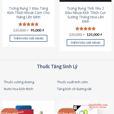
thể
được
Trứng Rung 1 Đầu Tăng
Trứng Rung Tình Yêu 2
chọn
Kích Thích Khoái Cảm Cho
Đầu Nhựa Kích Thích Cực
Nàng Lên Đỉnh
Sướng Thăng Hoa Lên
trên
Đỉnh
trang
sản
Giá
Giá
135,000
Được xếp
₫
95,000
₫
phẩm
gốc
hiện
hạng
4.87
Giá
Giá
220,000
Được xếp
₫
125,000
₫
là:
tại
gốc
hiện
5 sao
THÊM VÀO GIỎ HÀNG
hạng
4.79
135,000 ₫.
là:
là:
tại
5 sao
THÊM VÀO GIỎ HÀNG
95,000 ₫.
220,000 ₫.
là:
125,000
Thuốc Tăng Sinh Lý
Thuốc cường dương
Thuốc xuất tinh sớm
Nước hoa kích thích
Tăng kích cỡ dương vật
Giảm giá!
Giảm giá!