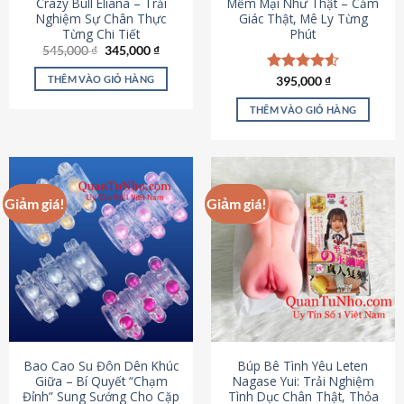
Crazy Bull Eliana – Trải
Mềm Mại Như Thật – Cảm
Nghiệm Sự Chân Thực
Giác Thật, Mê Ly Từng
Từng Chi Tiết
Phút
Giá
Giá
545,000
₫
345,000
₫
gốc
hiện
là:
tại
THÊM VÀO GIỎ HÀNG
Được xếp
395,000
₫
545,000 ₫.
là:
hạng
4.53
345,000 ₫.
5 sao
THÊM VÀO GIỎ HÀNG
Giảm giá!
Giảm giá!
Bao Cao Su Đôn Dên Khúc
Búp Bê Tình Yêu Leten
Giữa – Bí Quyết “Chạm
Nagase Yui: Trải Nghiệm
Đỉnh” Sung Sướng Cho Cặp
Tình Dục Chân Thật, Thỏa