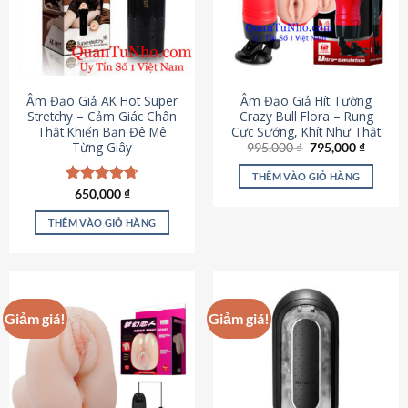
Âm Đạo Giả AK Hot Super
Âm Đạo Giả Hít Tường
Stretchy – Cảm Giác Chân
Crazy Bull Flora – Rung
Thật Khiến Bạn Đê Mê
Cực Sướng, Khít Như Thật
Từng Giây
Giá
Giá
995,000
₫
795,000
₫
gốc
hiện
là:
tại
THÊM VÀO GIỎ HÀNG
995,000 ₫.
là:
Được xếp
650,000
₫
795,000
hạng
4.75
5 sao
THÊM VÀO GIỎ HÀNG
Giảm giá!
Giảm giá!