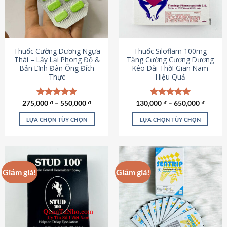
tùy
tùy
chọn
chọn
có
có
thể
thể
được
được
Thuốc Cường Dương Ngựa
Thuốc Siloflam 100mg
chọn
chọn
Thái – Lấy Lại Phong Độ &
Tăng Cường Cương Dương
Bản Lĩnh Đàn Ông Đích
Kéo Dài Thời Gian Nam
trên
trên
Thực
Hiệu Quả
trang
trang
sản
sản
phẩm
phẩm
275,000
Được xếp
₫
–
550,000
₫
130,000
Được xếp
₫
–
650,000
₫
hạng
4.87
hạng
5.00
5 sao
5 sao
LỰA CHỌN TÙY CHỌN
LỰA CHỌN TÙY CHỌN
Sản
Sản
phẩm
phẩm
này
này
có
có
Giảm giá!
Giảm giá!
nhiều
nhiều
biến
biến
thể.
thể.
Các
Các
tùy
tùy
chọn
chọn