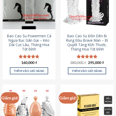
thể.
Các
tùy
chọn
có
thể
được
Bao Cao Su Powermen Cá
Bao Cao Su Đôn Dên Bi
chọn
Ngựa Bạc Gân Gai – Kéo
Rung Đầu Brave Man – Bí
Dài Cực Lâu, Thăng Hoa
Quyết Tăng Kích Thước,
trên
Tột Đỉnh
Thăng Hoa Tột Đỉnh
trang
sản
phẩm
Giá
Giá
Được xếp
160,000
₫
380,000
Được xếp
₫
295,000
₫
gốc
hiện
hạng
4.73
hạng
5.00
là:
tại
5 sao
5 sao
THÊM VÀO GIỎ HÀNG
THÊM VÀO GIỎ HÀNG
380,000 ₫.
là:
295,000
Giảm giá!
Giảm giá!