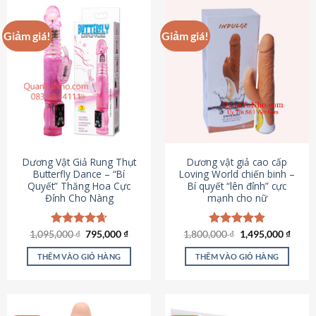
Giảm giá!
Giảm giá!
Dương Vật Giả Rung Thụt
Dương vật giả cao cấp
Butterfly Dance – “Bí
Loving World chiến binh –
Quyết” Thăng Hoa Cực
Bí quyết “lên đỉnh” cực
Đỉnh Cho Nàng
mạnh cho nữ
Giá
Giá
Giá
Giá
1,095,000
Được xếp
₫
795,000
₫
1,800,000
Được xếp
₫
1,495,000
₫
gốc
hiện
gốc
hiện
hạng
4.65
hạng
4.89
là:
tại
là:
tại
5 sao
5 sao
THÊM VÀO GIỎ HÀNG
THÊM VÀO GIỎ HÀNG
1,095,000 ₫.
là:
1,800,000 ₫.
là:
795,000 ₫.
1,495