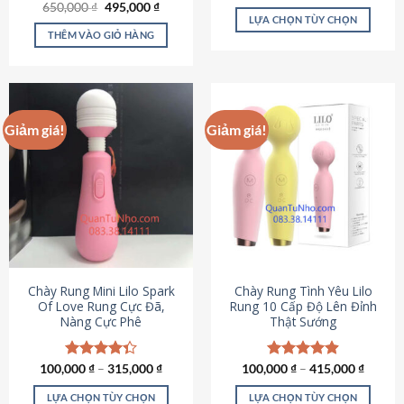
Giá
Giá
hạng
4.80
650,000
Được xếp
₫
495,000
₫
gốc
hiện
5 sao
LỰA CHỌN TÙY CHỌN
hạng
4.72
là:
tại
5 sao
THÊM VÀO GIỎ HÀNG
Sản
650,000 ₫.
là:
495,000 ₫.
phẩm
này
có
nhiều
Giảm giá!
Giảm giá!
biến
thể.
Các
tùy
chọn
có
thể
được
chọn
Chày Rung Mini Lilo Spark
Chày Rung Tình Yêu Lilo
Of Love Rung Cực Đã,
Rung 10 Cấp Độ Lên Đỉnh
trên
Nàng Cực Phê
Thật Sướng
trang
sản
phẩm
100,000
Được xếp
₫
–
315,000
₫
100,000
Được xếp
₫
–
415,000
₫
hạng
4.33
hạng
4.94
5 sao
5 sao
LỰA CHỌN TÙY CHỌN
LỰA CHỌN TÙY CHỌN