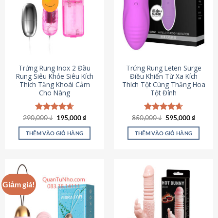
Trứng Rung Inox 2 Đầu
Trứng Rung Leten Surge
Rung Siêu Khỏe Siêu Kích
Điều Khiển Từ Xa Kích
Thích Tăng Khoái Cảm
Thích Tột Cùng Thăng Hoa
Cho Nàng
Tột Đỉnh
Giá
Giá
Giá
Giá
290,000
Được xếp
₫
195,000
₫
850,000
Được xếp
₫
595,000
₫
gốc
hiện
gốc
hiện
hạng
4.64
hạng
4.69
là:
tại
là:
tại
5 sao
5 sao
THÊM VÀO GIỎ HÀNG
THÊM VÀO GIỎ HÀNG
290,000 ₫.
là:
850,000 ₫.
là:
195,000 ₫.
595,000
Giảm giá!