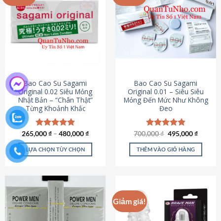
chọn
trên
trang
sản
phẩm
Bao Cao Su Sagami
Bao Cao Su Sagami
Original 0.02 Siêu Mỏng
Original 0.01 – Siêu Siêu
Nhật Bản – “Chân Thật”
Mỏng Đến Mức Như Không
Từng Khoảnh Khắc
Đeo
Giá
Giá
265,000
Được xếp
₫
–
480,000
₫
700,000
Được xếp
₫
495,000
₫
gốc
hiện
hạng
4.87
hạng
4.83
là:
tại
5 sao
5 sao
LỰA CHỌN TÙY CHỌN
THÊM VÀO GIỎ HÀNG
700,000 ₫.
là:
495,000
Sản
phẩm
này
có
Giảm giá!
nhiều
biến