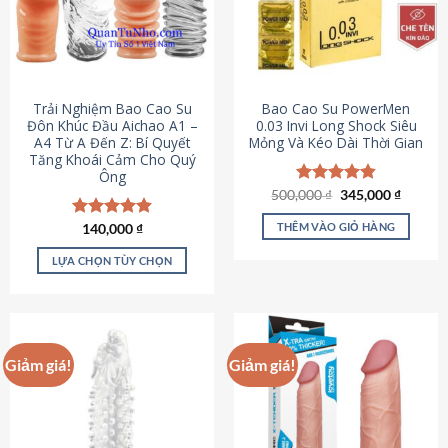
Trải Nghiệm Bao Cao Su
Bao Cao Su PowerMen
Đôn Khúc Đầu Aichao A1 –
0.03 Invi Long Shock Siêu
A4 Từ A Đến Z: Bí Quyết
Mỏng Và Kéo Dài Thời Gian
Tăng Khoái Cảm Cho Quý
Ông
Giá
Giá
500,000
Được xếp
₫
345,000
₫
gốc
hiện
hạng
4.85
là:
tại
5 sao
THÊM VÀO GIỎ HÀNG
Được xếp
140,000
₫
500,000 ₫.
là:
hạng
4.88
345,000
5 sao
LỰA CHỌN TÙY CHỌN
Sản
phẩm
này
có
Giảm giá!
Giảm giá!
nhiều
biến
thể.
Các