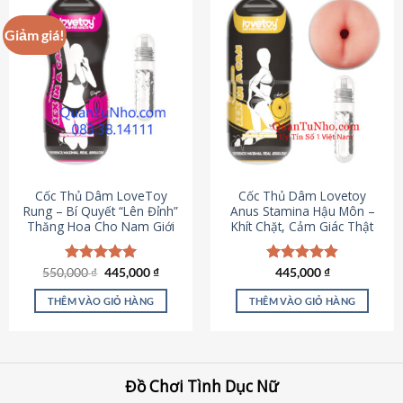
Giảm giá!
Cốc Thủ Dâm LoveToy
Cốc Thủ Dâm Lovetoy
Rung – Bí Quyết “Lên Đỉnh”
Anus Stamina Hậu Môn –
Thăng Hoa Cho Nam Giới
Khít Chặt, Cảm Giác Thật
Giá
Giá
550,000
Được xếp
₫
445,000
₫
Được xếp
445,000
₫
gốc
hiện
hạng
5.00
hạng
4.84
là:
tại
5 sao
5 sao
THÊM VÀO GIỎ HÀNG
THÊM VÀO GIỎ HÀNG
550,000 ₫.
là:
445,000 ₫.
Đồ Chơi Tình Dục Nữ