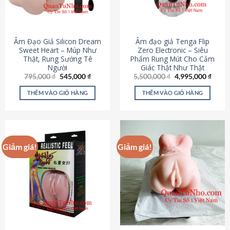
Âm Đạo Giả Silicon Dream
Âm đạo giả Tenga Flip
Sweet Heart – Múp Như
Zero Electronic – Siêu
Thật, Rung Sướng Tê
Phẩm Rung Mút Cho Cảm
Người
Giác Thật Như Thật
Giá
Giá
Giá
Giá
795,000
₫
545,000
₫
5,500,000
₫
4,995,000
₫
gốc
hiện
gốc
hiện
là:
tại
là:
tại
THÊM VÀO GIỎ HÀNG
THÊM VÀO GIỎ HÀNG
795,000 ₫.
là:
5,500,000 ₫.
là:
545,000 ₫.
4,995
Giảm giá!
Giảm giá!