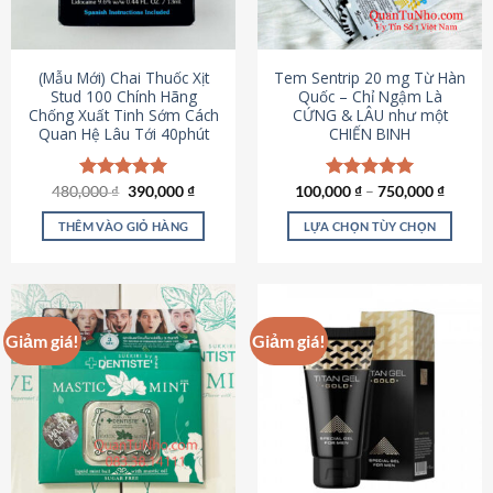
có
có
thể
thể
được
được
(Mẫu Mới) Chai Thuốc Xịt
Tem Sentrip 20 mg Từ Hàn
chọn
chọn
Stud 100 Chính Hãng
Quốc – Chỉ Ngậm Là
Chống Xuất Tinh Sớm Cách
CỨNG & LÂU như một
trên
trên
Quan Hệ Lâu Tới 40phút
CHIẾN BINH
trang
trang
sản
sản
phẩm
phẩm
Giá
Giá
480,000
Được xếp
₫
390,000
₫
100,000
Được xếp
₫
–
750,000
₫
gốc
hiện
hạng
5.00
hạng
5.00
là:
tại
5 sao
5 sao
THÊM VÀO GIỎ HÀNG
LỰA CHỌN TÙY CHỌN
480,000 ₫.
là:
390,000 ₫.
Sản
phẩm
này
có
Giảm giá!
Giảm giá!
nhiều
biến
thể.
Các
tùy
chọn
có