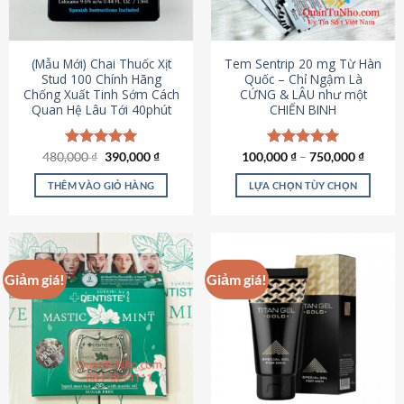
có
có
thể
thể
được
được
(Mẫu Mới) Chai Thuốc Xịt
Tem Sentrip 20 mg Từ Hàn
chọn
chọn
Stud 100 Chính Hãng
Quốc – Chỉ Ngậm Là
Chống Xuất Tinh Sớm Cách
CỨNG & LÂU như một
trên
trên
Quan Hệ Lâu Tới 40phút
CHIẾN BINH
trang
trang
sản
sản
phẩm
phẩm
Giá
Giá
480,000
Được xếp
₫
390,000
₫
100,000
Được xếp
₫
–
750,000
₫
gốc
hiện
hạng
5.00
hạng
5.00
là:
tại
5 sao
5 sao
THÊM VÀO GIỎ HÀNG
LỰA CHỌN TÙY CHỌN
480,000 ₫.
là:
390,000 ₫.
Sản
phẩm
này
có
Giảm giá!
Giảm giá!
nhiều
biến
thể.
Các
tùy
chọn
có