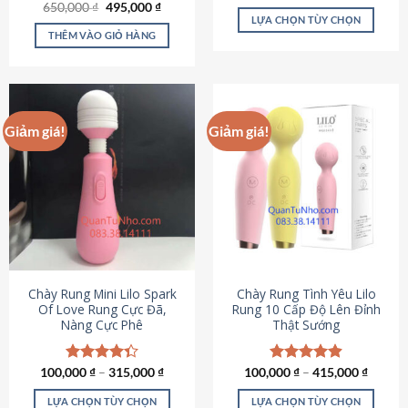
Giá
Giá
hạng
4.80
650,000
Được xếp
₫
495,000
₫
gốc
hiện
5 sao
LỰA CHỌN TÙY CHỌN
hạng
4.72
là:
tại
5 sao
THÊM VÀO GIỎ HÀNG
Sản
650,000 ₫.
là:
495,000 ₫.
phẩm
này
có
nhiều
Giảm giá!
Giảm giá!
biến
thể.
Các
tùy
chọn
có
thể
được
chọn
Chày Rung Mini Lilo Spark
Chày Rung Tình Yêu Lilo
Of Love Rung Cực Đã,
Rung 10 Cấp Độ Lên Đỉnh
trên
Nàng Cực Phê
Thật Sướng
trang
sản
phẩm
100,000
Được xếp
₫
–
315,000
₫
100,000
Được xếp
₫
–
415,000
₫
hạng
4.33
hạng
4.94
5 sao
5 sao
LỰA CHỌN TÙY CHỌN
LỰA CHỌN TÙY CHỌN