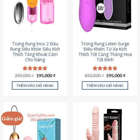
Trứng Rung Inox 2 Đầu
Trứng Rung Leten Surge
Rung Siêu Khỏe Siêu Kích
Điều Khiển Từ Xa Kích
Thích Tăng Khoái Cảm
Thích Tột Cùng Thăng Hoa
Cho Nàng
Tột Đỉnh
Giá
Giá
Giá
Giá
290,000
Được xếp
₫
195,000
₫
850,000
Được xếp
₫
595,000
₫
gốc
hiện
gốc
hiện
hạng
4.64
hạng
4.69
là:
tại
là:
tại
5 sao
5 sao
THÊM VÀO GIỎ HÀNG
THÊM VÀO GIỎ HÀNG
290,000 ₫.
là:
850,000 ₫.
là:
195,000 ₫.
595,000
Giảm giá!