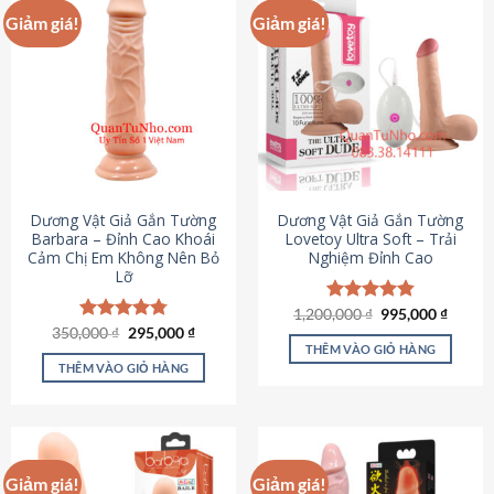
Giảm giá!
Giảm giá!
Dương Vật Giả Gắn Tường
Dương Vật Giả Gắn Tường
Barbara – Đỉnh Cao Khoái
Lovetoy Ultra Soft – Trải
Cảm Chị Em Không Nên Bỏ
Nghiệm Đỉnh Cao
Lỡ
Giá
Giá
1,200,000
Được xếp
₫
995,000
₫
gốc
hiện
Giá
Giá
hạng
4.82
350,000
Được xếp
₫
295,000
₫
là:
tại
gốc
hiện
5 sao
THÊM VÀO GIỎ HÀNG
hạng
4.79
1,200,000 ₫.
là:
là:
tại
5 sao
THÊM VÀO GIỎ HÀNG
995,00
350,000 ₫.
là:
295,000 ₫.
Giảm giá!
Giảm giá!