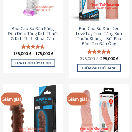
tùy
chọn
có
thể
được
Bao Cao Su Đầu Rồng:
Bao Cao Su Đôn Dên
chọn
Đôn Dên, Tăng Kích Thước
LoveToy Trơn Tăng Kích
& Kích Thích Khoái Cảm
Thước Khủng – Bứt Phá
trên
Bản Lĩnh Đàn Ông
trang
sản
155,000
Được xếp
₫
–
175,000
₫
phẩm
hạng
4.69
Giá
Giá
395,000
Được xếp
₫
295,000
₫
gốc
hiện
5 sao
LỰA CHỌN TÙY CHỌN
hạng
4.82
là:
tại
5 sao
THÊM VÀO GIỎ HÀNG
Sản
395,000 ₫.
là:
295,000
phẩm
này
có
nhiều
Giảm giá!
Giảm giá!
biến
thể.
Các
tùy
chọn
có