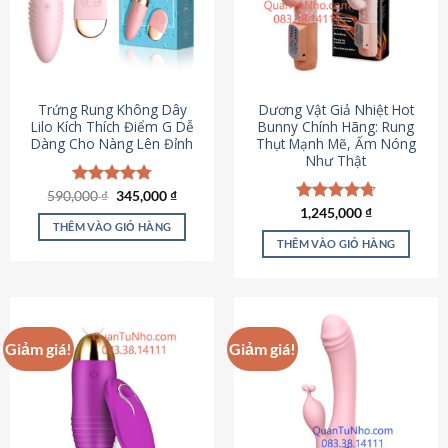
Trứng Rung Không Dây
Dương Vật Giả Nhiệt Hot
Lilo Kích Thích Điểm G Dễ
Bunny Chính Hãng: Rung
Dàng Cho Nàng Lên Đỉnh
Thụt Mạnh Mẽ, Ấm Nóng
Như Thật
Giá
Giá
590,000
Được xếp
₫
345,000
₫
gốc
hiện
hạng
4.79
Được xếp
1,245,000
₫
là:
tại
5 sao
THÊM VÀO GIỎ HÀNG
hạng
4.73
590,000 ₫.
là:
5 sao
THÊM VÀO GIỎ HÀNG
345,000 ₫.
Giảm giá!
Giảm giá!