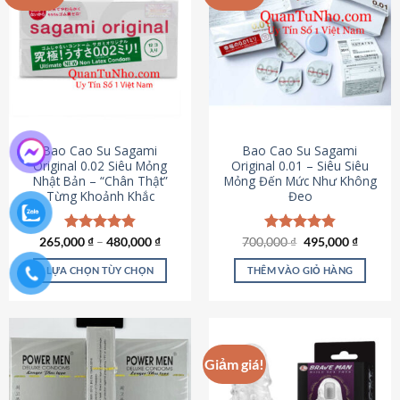
chọn
trên
trang
sản
phẩm
Bao Cao Su Sagami
Bao Cao Su Sagami
Original 0.02 Siêu Mỏng
Original 0.01 – Siêu Siêu
Nhật Bản – “Chân Thật”
Mỏng Đến Mức Như Không
Từng Khoảnh Khắc
Đeo
Giá
Giá
265,000
Được xếp
₫
–
480,000
₫
700,000
Được xếp
₫
495,000
₫
gốc
hiện
hạng
4.87
hạng
4.83
là:
tại
5 sao
5 sao
LỰA CHỌN TÙY CHỌN
THÊM VÀO GIỎ HÀNG
700,000 ₫.
là:
495,000
Sản
phẩm
này
có
Giảm giá!
nhiều
biến