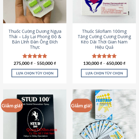
tùy
tùy
chọn
chọn
có
có
thể
thể
được
được
Thuốc Cường Dương Ngựa
Thuốc Siloflam 100mg
chọn
chọn
Thái – Lấy Lại Phong Độ &
Tăng Cường Cương Dương
Bản Lĩnh Đàn Ông Đích
Kéo Dài Thời Gian Nam
trên
trên
Thực
Hiệu Quả
trang
trang
sản
sản
phẩm
phẩm
275,000
Được xếp
₫
–
550,000
₫
130,000
Được xếp
₫
–
650,000
₫
hạng
4.87
hạng
5.00
5 sao
5 sao
LỰA CHỌN TÙY CHỌN
LỰA CHỌN TÙY CHỌN
Sản
Sản
phẩm
phẩm
này
này
có
có
Giảm giá!
Giảm giá!
nhiều
nhiều
biến
biến
thể.
thể.
Các
Các
tùy
tùy
chọn
chọn