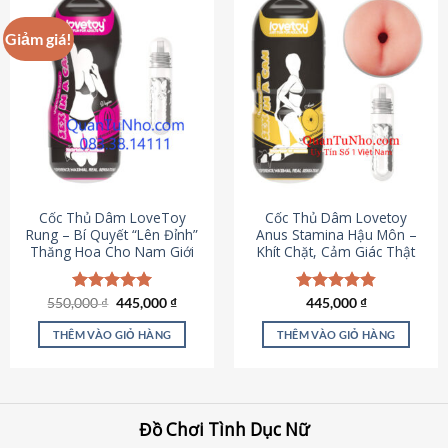
Giảm giá!
Cốc Thủ Dâm LoveToy
Cốc Thủ Dâm Lovetoy
Rung – Bí Quyết “Lên Đỉnh”
Anus Stamina Hậu Môn –
Thăng Hoa Cho Nam Giới
Khít Chặt, Cảm Giác Thật
Giá
Giá
550,000
Được xếp
₫
445,000
₫
Được xếp
445,000
₫
gốc
hiện
hạng
5.00
hạng
4.84
là:
tại
5 sao
5 sao
THÊM VÀO GIỎ HÀNG
THÊM VÀO GIỎ HÀNG
550,000 ₫.
là:
445,000 ₫.
Đồ Chơi Tình Dục Nữ