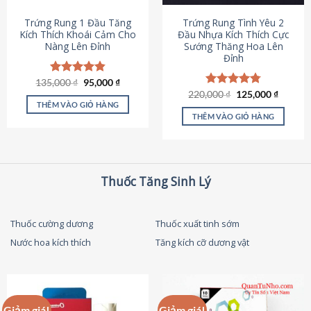
thể
được
Trứng Rung 1 Đầu Tăng
Trứng Rung Tình Yêu 2
chọn
Kích Thích Khoái Cảm Cho
Đầu Nhựa Kích Thích Cực
Nàng Lên Đỉnh
Sướng Thăng Hoa Lên
trên
Đỉnh
trang
sản
Giá
Giá
135,000
Được xếp
₫
95,000
₫
phẩm
gốc
hiện
hạng
4.87
Giá
Giá
220,000
Được xếp
₫
125,000
₫
là:
tại
gốc
hiện
5 sao
THÊM VÀO GIỎ HÀNG
hạng
4.79
135,000 ₫.
là:
là:
tại
5 sao
THÊM VÀO GIỎ HÀNG
95,000 ₫.
220,000 ₫.
là:
125,000
Thuốc Tăng Sinh Lý
Thuốc cường dương
Thuốc xuất tinh sớm
Nước hoa kích thích
Tăng kích cỡ dương vật
Giảm giá!
Giảm giá!