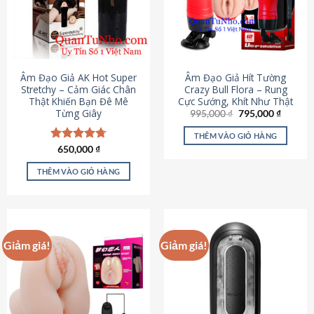
Âm Đạo Giả AK Hot Super
Âm Đạo Giả Hít Tường
Stretchy – Cảm Giác Chân
Crazy Bull Flora – Rung
Thật Khiến Bạn Đê Mê
Cực Sướng, Khít Như Thật
Từng Giây
Giá
Giá
995,000
₫
795,000
₫
gốc
hiện
là:
tại
THÊM VÀO GIỎ HÀNG
995,000 ₫.
là:
Được xếp
650,000
₫
795,000
hạng
4.75
5 sao
THÊM VÀO GIỎ HÀNG
Giảm giá!
Giảm giá!