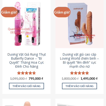
Giảm giá!
Giảm giá!
Dương Vật Giả Rung Thụt
Dương vật giả cao cấp
Butterfly Dance – “Bí
Loving World chiến binh –
Quyết” Thăng Hoa Cực
Bí quyết “lên đỉnh” cực
Đỉnh Cho Nàng
mạnh cho nữ
Giá
Giá
Giá
Giá
1,095,000
Được xếp
₫
795,000
₫
1,800,000
Được xếp
₫
1,495,000
₫
gốc
hiện
gốc
hiện
hạng
4.65
hạng
4.89
là:
tại
là:
tại
5 sao
5 sao
THÊM VÀO GIỎ HÀNG
THÊM VÀO GIỎ HÀNG
1,095,000 ₫.
là:
1,800,000 ₫.
là:
795,000 ₫.
1,495