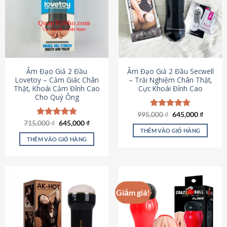
Âm Đạo Giả 2 Đầu
Âm Đạo Giả 2 Đầu Secwell
Lovetoy – Cảm Giác Chân
– Trải Nghiệm Chân Thật,
Thật, Khoái Cảm Đỉnh Cao
Cực Khoái Đỉnh Cao
Cho Quý Ông
Giá
Giá
995,000
Được xếp
₫
645,000
₫
gốc
hiện
Giá
Giá
hạng
4.88
715,000
Được xếp
₫
645,000
₫
là:
tại
gốc
hiện
5 sao
THÊM VÀO GIỎ HÀNG
hạng
4.79
995,000 ₫.
là:
là:
tại
5 sao
THÊM VÀO GIỎ HÀNG
645,000
715,000 ₫.
là:
645,000 ₫.
Giảm giá!