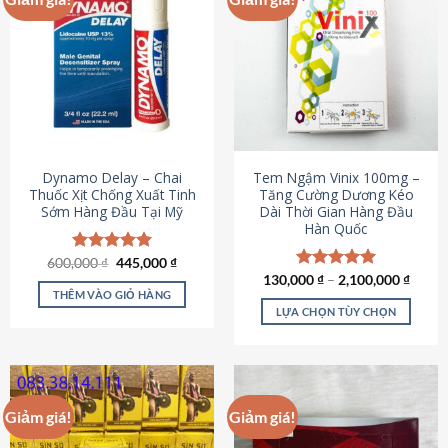
Dynamo Delay – Chai
Tem Ngậm Vinix 100mg –
Thuốc Xịt Chống Xuất Tinh
Tăng Cường Dương Kéo
Sớm Hàng Đầu Tại Mỹ
Dài Thời Gian Hàng Đầu
Hàn Quốc
Giá
Giá
600,000
Được xếp
₫
445,000
₫
gốc
hiện
hạng
5.00
130,000
Được xếp
₫
–
2,100,000
₫
là:
tại
5 sao
THÊM VÀO GIỎ HÀNG
hạng
5.00
600,000 ₫.
là:
5 sao
LỰA CHỌN TÙY CHỌN
445,000 ₫.
Sản
phẩm
này
có
Giảm giá!
Giảm giá!
nhiều
biến