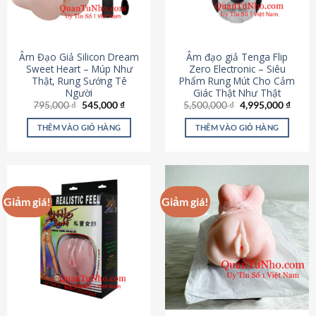
Âm Đạo Giả Silicon Dream
Âm đạo giả Tenga Flip
Sweet Heart – Múp Như
Zero Electronic – Siêu
Thật, Rung Sướng Tê
Phẩm Rung Mút Cho Cảm
Người
Giác Thật Như Thật
Giá
Giá
Giá
Giá
795,000
₫
545,000
₫
5,500,000
₫
4,995,000
₫
gốc
hiện
gốc
hiện
là:
tại
là:
tại
THÊM VÀO GIỎ HÀNG
THÊM VÀO GIỎ HÀNG
795,000 ₫.
là:
5,500,000 ₫.
là:
545,000 ₫.
4,995
Giảm giá!
Giảm giá!