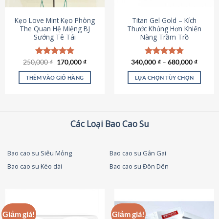
thể
được
Kẹo Love Mint Kẹo Phòng
Titan Gel Gold – Kích
chọn
The Quan Hệ Miệng BJ
Thước Khủng Hơn Khiến
Sướng Tê Tái
Nàng Trầm Trồ
trên
trang
sản
Giá
Giá
250,000
Được xếp
₫
170,000
₫
340,000
Được xếp
₫
–
680,000
₫
phẩm
gốc
hiện
hạng
5.00
hạng
4.79
là:
tại
5 sao
5 sao
THÊM VÀO GIỎ HÀNG
LỰA CHỌN TÙY CHỌN
250,000 ₫.
là:
170,000 ₫.
Sản
phẩm
này
có
Các Loại Bao Cao Su
nhiều
biến
thể.
Bao cao su Siêu Mỏng
Bao cao su Gân Gai
Các
Bao cao su Kéo dài
Bao cao su Đôn Dên
tùy
chọn
có
thể
được
Giảm giá!
Giảm giá!