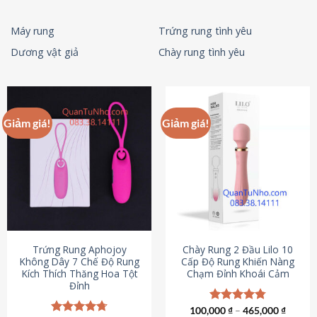
Máy rung
Trứng rung tình yêu
Dương vật giả
Chày rung tình yêu
Giảm giá!
Giảm giá!
Trứng Rung Aphojoy
Chày Rung 2 Đầu Lilo 10
Không Dây 7 Chế Độ Rung
Cấp Độ Rung Khiến Nàng
Kích Thích Thăng Hoa Tột
Chạm Đỉnh Khoái Cảm
Đỉnh
100,000
Được xếp
₫
–
465,000
₫