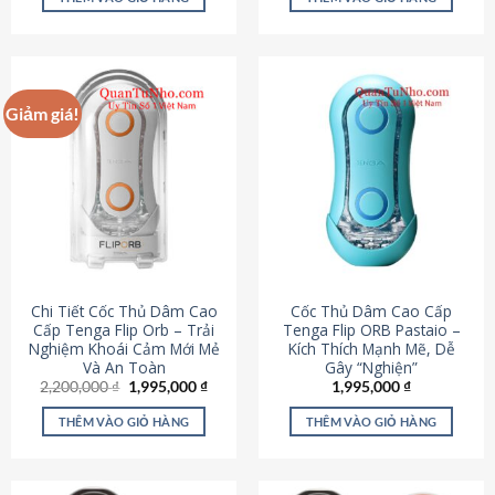
430,000 ₫.
là:
650,000 ₫.
là:
195,000 ₫.
295,000
Giảm giá!
Chi Tiết Cốc Thủ Dâm Cao
Cốc Thủ Dâm Cao Cấp
Cấp Tenga Flip Orb – Trải
Tenga Flip ORB Pastaio –
Nghiệm Khoái Cảm Mới Mẻ
Kích Thích Mạnh Mẽ, Dễ
Và An Toàn
Gây “Nghiện”
Giá
Giá
2,200,000
₫
1,995,000
₫
1,995,000
₫
gốc
hiện
là:
tại
THÊM VÀO GIỎ HÀNG
THÊM VÀO GIỎ HÀNG
2,200,000 ₫.
là:
1,995,000 ₫.