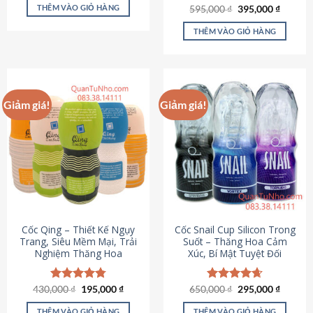
sản
là:
tại
THÊM VÀO GIỎ HÀNG
Giá
Giá
595,000
Được xếp
₫
395,000
₫
895,000 ₫.
là:
phẩm
gốc
hiện
hạng
4.64
695,000 ₫.
là:
tại
5 sao
THÊM VÀO GIỎ HÀNG
595,000 ₫.
là:
395,000
Giảm giá!
Giảm giá!
Cốc Qing – Thiết Kế Ngụy
Cốc Snail Cup Silicon Trong
Trang, Siêu Mềm Mại, Trải
Suốt – Thăng Hoa Cảm
Nghiệm Thăng Hoa
Xúc, Bí Mật Tuyệt Đối
Giá
Giá
Giá
Giá
430,000
Được xếp
₫
195,000
₫
650,000
Được xếp
₫
295,000
₫
gốc
hiện
gốc
hiện
hạng
4.78
hạng
4.69
là:
tại
là:
tại
5 sao
5 sao
THÊM VÀO GIỎ HÀNG
THÊM VÀO GIỎ HÀNG