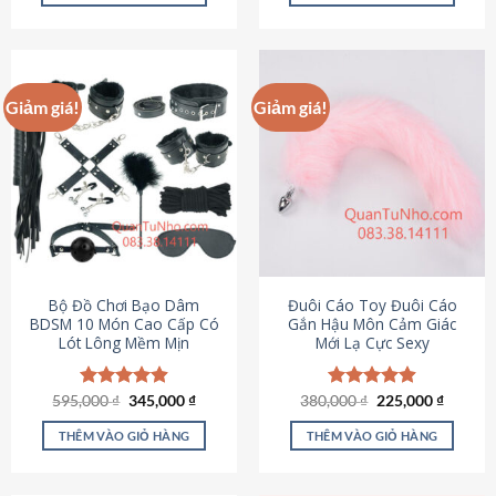
Sản
Sản
phẩm
phẩm
này
này
có
có
Giảm giá!
Giảm giá!
nhiều
nhiều
biến
biến
thể.
thể.
Các
Các
tùy
tùy
chọn
chọn
có
có
thể
thể
được
được
Bộ Đồ Chơi Bạo Dâm
Đuôi Cáo Toy Đuôi Cáo
chọn
chọn
BDSM 10 Món Cao Cấp Có
Gắn Hậu Môn Cảm Giác
Lót Lông Mềm Mịn
Mới Lạ Cực Sexy
trên
trên
trang
trang
sản
sản
Giá
Giá
Giá
Giá
595,000
Được xếp
₫
345,000
₫
380,000
Được xếp
₫
225,000
₫
phẩm
phẩm
gốc
hiện
gốc
hiện
hạng
4.88
hạng
4.88
là:
tại
là:
tại
5 sao
5 sao
THÊM VÀO GIỎ HÀNG
THÊM VÀO GIỎ HÀNG
595,000 ₫.
là:
380,000 ₫.
là:
345,000 ₫.
225,000