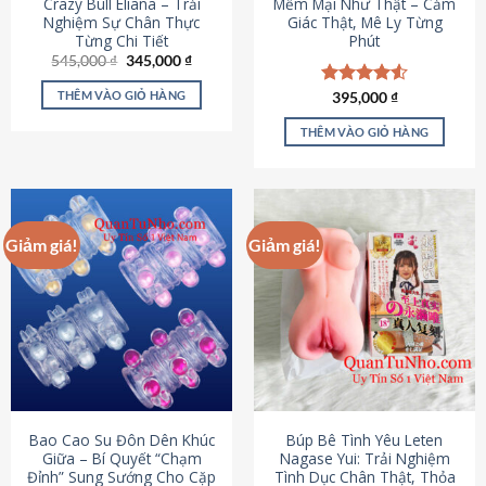
Crazy Bull Eliana – Trải
Mềm Mại Như Thật – Cảm
Nghiệm Sự Chân Thực
Giác Thật, Mê Ly Từng
Từng Chi Tiết
Phút
Giá
Giá
545,000
₫
345,000
₫
gốc
hiện
là:
tại
THÊM VÀO GIỎ HÀNG
Được xếp
395,000
₫
545,000 ₫.
là:
hạng
4.53
345,000 ₫.
5 sao
THÊM VÀO GIỎ HÀNG
Giảm giá!
Giảm giá!
Bao Cao Su Đôn Dên Khúc
Búp Bê Tình Yêu Leten
Giữa – Bí Quyết “Chạm
Nagase Yui: Trải Nghiệm
Đỉnh” Sung Sướng Cho Cặp
Tình Dục Chân Thật, Thỏa