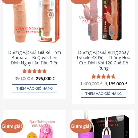
Dương Vật Giả Giá Rẻ Trơn
Dương Vật Giả Rung Xoay
Barbara – Bí Quyết Lên
Lybaile 48 Độ – Thăng Hoa
Đỉnh Ngay Lần Đầu Tiên
Cực Đỉnh Với 120 Chế Độ
Rung
Giá
Giá
390,000
Được xếp
₫
295,000
₫
gốc
hiện
hạng
4.90
Giá
Giá
1,400,000
Được xếp
₫
1,195,000
₫
là:
tại
gốc
hiện
5 sao
THÊM VÀO GIỎ HÀNG
hạng
4.62
390,000 ₫.
là:
là:
tại
5 sao
THÊM VÀO GIỎ HÀNG
295,000 ₫.
1,400,000 ₫.
là:
1,195
Giảm giá!
Giảm giá!