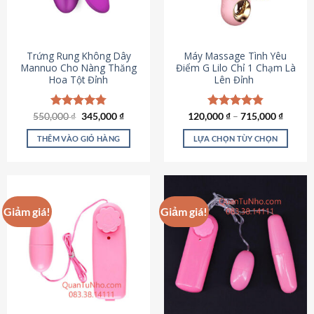
Trứng Rung Không Dây
Máy Massage Tình Yêu
Mannuo Cho Nàng Thăng
Điểm G Lilo Chỉ 1 Chạm Là
Hoa Tột Đỉnh
Lên Đỉnh
Giá
Giá
550,000
Được xếp
₫
345,000
₫
120,000
Được xếp
₫
–
715,000
₫
gốc
hiện
hạng
4.81
hạng
4.85
là:
tại
5 sao
5 sao
THÊM VÀO GIỎ HÀNG
LỰA CHỌN TÙY CHỌN
550,000 ₫.
là:
345,000 ₫.
Sản
phẩm
này
có
Giảm giá!
Giảm giá!
nhiều
biến
thể.
Các
tùy
chọn
có