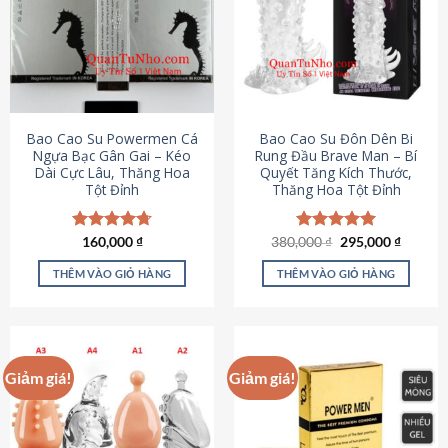
thể.
Các
tùy
chọn
có
thể
được
Bao Cao Su Powermen Cá
Bao Cao Su Đôn Dên Bi
chọn
Ngựa Bạc Gân Gai – Kéo
Rung Đầu Brave Man – Bí
Dài Cực Lâu, Thăng Hoa
Quyết Tăng Kích Thước,
trên
Tột Đỉnh
Thăng Hoa Tột Đỉnh
trang
sản
phẩm
Giá
Giá
Được xếp
160,000
₫
380,000
Được xếp
₫
295,000
₫
gốc
hiện
hạng
4.73
hạng
5.00
là:
tại
5 sao
5 sao
THÊM VÀO GIỎ HÀNG
THÊM VÀO GIỎ HÀNG
380,000 ₫.
là:
295,000
Giảm giá!
Giảm giá!