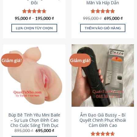
Đôi
Mãn Và Hấp Dẫn
Giá
Giá
95,000
Được xếp
₫
–
195,000
₫
995,000
Được xếp
₫
695,000
₫
gốc
hiện
hạng
4.70
hạng
4.80
là:
tại
5 sao
5 sao
LỰA CHỌN TÙY CHỌN
THÊM VÀO GIỎ HÀNG
995,000 ₫.
là:
695,000
Sản
phẩm
này
có
Giảm giá!
Giảm giá!
nhiều
biến
thể.
Các
tùy
chọn
có
thể
được
Búp Bê Tình Yêu Mini Baile
Âm Đạo Giả Bussy – Bí
chọn
– Sự Lựa Chọn Đỉnh Cao
Quyết Chinh Phục Khoái
Cho Cuộc Sống Tình Dục
Cảm Đỉnh Cao
trên
Giá
Giá
895,000
₫
695,000
₫
trang
gốc
hiện