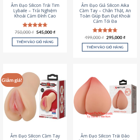
Âm Đạo Silicon Trái Tim
Âm Đạo Giả Silicon Aika
Lybaile – Trải Nghiệm
Cầm Tay – Chân Thật, An
Khoái Cảm Đỉnh Cao
Toàn Giúp Bạn Đạt Khoái
Cảm Tối Đa
Giá
Giá
750,000
Được xếp
₫
545,000
₫
gốc
hiện
hạng
4.70
Giá
Giá
499,000
Được xếp
₫
295,000
₫
là:
tại
gốc
hiện
5 sao
THÊM VÀO GIỎ HÀNG
hạng
4.75
750,000 ₫.
là:
là:
tại
5 sao
THÊM VÀO GIỎ HÀNG
545,000 ₫.
499,000 ₫.
là:
295,000
Giảm giá!
Âm Đạo Silicon Cầm Tay
Âm Đạo Silicon Trái Đào