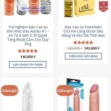
Trải Nghiệm Bao Cao Su
Bao Cao Su PowerMen
Đôn Khúc Đầu Aichao A1 –
0.03 Invi Long Shock Siêu
A4 Từ A Đến Z: Bí Quyết
Mỏng Và Kéo Dài Thời Gian
Tăng Khoái Cảm Cho Quý
Ông
Giá
Giá
500,000
Được xếp
₫
345,000
₫
gốc
hiện
hạng
4.85
là:
tại
5 sao
THÊM VÀO GIỎ HÀNG
Được xếp
140,000
₫
500,000 ₫.
là:
hạng
4.88
345,000
5 sao
LỰA CHỌN TÙY CHỌN
Sản
phẩm
này
có
Giảm giá!
Giảm giá!
nhiều
biến
thể.
Các