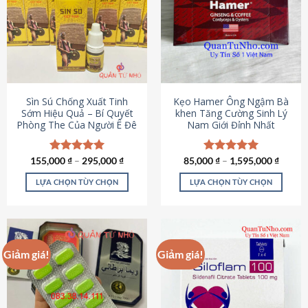
thể.
Các
tùy
chọn
có
thể
được
Sìn Sú Chống Xuất Tinh
Kẹo Hamer Ông Ngậm Bà
chọn
Sớm Hiệu Quả – Bí Quyết
khen Tăng Cường Sinh Lý
Phòng The Của Người Ê Đê
Nam Giới Đỉnh Nhất
trên
trang
sản
155,000
Được xếp
₫
–
295,000
₫
85,000
Được xếp
₫
–
1,595,000
₫
phẩm
hạng
4.95
hạng
5.00
5 sao
5 sao
LỰA CHỌN TÙY CHỌN
LỰA CHỌN TÙY CHỌN
Sản
Sản
phẩm
phẩm
này
này
có
có
Giảm giá!
Giảm giá!
nhiều
nhiều
biến
biến
thể.
thể.
Các
Các