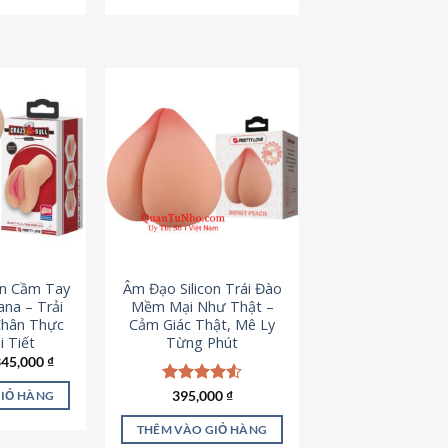
795,000 ₫.
545,000 ₫.
on Cầm Tay
Âm Đạo Silicon Trái Đào
iana – Trải
Mềm Mại Như Thật –
Chân Thực
Cảm Giác Thật, Mê Ly
 Tiết
Từng Phút
iá
Giá
345,000
₫
ốc
hiện
à:
tại
Được xếp
395,000
₫
GIỎ HÀNG
45,000 ₫.
là:
hạng
4.53
345,000 ₫.
5 sao
THÊM VÀO GIỎ HÀNG