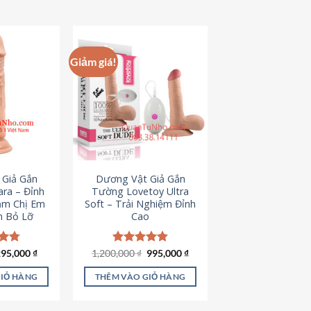
hẩm
ày
ó
hiều
Giảm giá!
iến
ể.
ác
ùy
họn
ó
hể
 Giả Gắn
Dương Vật Giả Gắn
ược
ra – Đỉnh
Tường Lovetoy Ultra
họn
ảm Chị Em
Soft – Trải Nghiệm Đỉnh
n Bỏ Lỡ
Cao
rên
rang
ản
iá
Giá
Giá
Giá
ếp
295,000
₫
1,200,000
Được xếp
₫
995,000
₫
ốc
hiện
gốc
hiện
.79
hạng
4.82
hẩm
à:
tại
là:
tại
5 sao
GIỎ HÀNG
THÊM VÀO GIỎ HÀNG
50,000 ₫.
là:
1,200,000 ₫.
là:
295,000 ₫.
995,000 ₫.