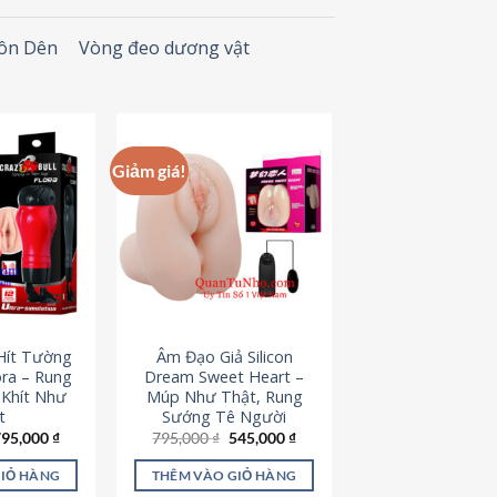
Đôn Dên
Vòng đeo dương vật
Giảm giá!
Hít Tường
Âm Đạo Giả Silicon
ora – Rung
Dream Sweet Heart –
 Khít Như
Múp Như Thật, Rung
t
Sướng Tê Người
iá
Giá
Giá
Giá
795,000
₫
795,000
₫
545,000
₫
ốc
hiện
gốc
hiện
à:
tại
là:
tại
GIỎ HÀNG
THÊM VÀO GIỎ HÀNG
95,000 ₫.
là:
795,000 ₫.
là: