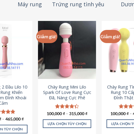
Máy rung
Trứng rung tình yêu
Dươn
Giảm giá!
Giảm giá!
 2 Đầu Lilo 10
Chày Rung Mini Lilo
Chày Rung Tìn
Rung Khiến
Spark Of Love Rung Cực
Rung 10 Cấ
m Đỉnh Khoái
Đã, Nàng Cực Phê
Đỉnh Thậ
Cảm
100,000
Được xếp
₫
–
315,000
₫
100,000
Được x
₫
–
hạng
4.33
hạng
4
c xếp
₫
–
465,000
₫
5 sao
5 sao
g
4.80
LỰA CHỌN TÙY CHỌN
LỰA CHỌN 
ao
N TÙY CHỌN
Sản
S