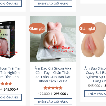
là:
tại
ao
5 sao
O GIỎ HÀNG
THÊM VÀO GIỎ HÀNG
995,000 ₫.
là:
645,000 ₫.
Giảm giá!
Giảm giá!
licon Trái Tim
Âm Đạo Giả Silicon Aika
Âm Đạo Silic
– Trải Nghiệm
Cầm Tay – Chân Thật,
Crazy Bull El
ảm Đỉnh Cao
An Toàn Giúp Bạn Đạt
Nghiệm Sự 
Khoái Cảm Tối Đa
Từng Chi
G
545,000
₫
g
Giá
Giá
0
c xếp
₫
545,000
₫
l
gốc
hiện
g
4.70
Giá
Giá
499,000
Được xếp
₫
295,000
₫
THÊM VÀO 
5
là:
tại
gốc
hiện
ao
hạng
4.75
O GIỎ HÀNG
750,000 ₫.
là:
là:
tại
5 sao
THÊM VÀO GIỎ HÀNG
545,000 ₫.
499,000 ₫.
là: