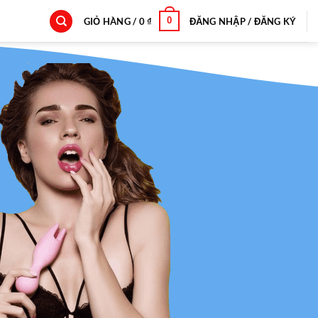
0
GIỎ HÀNG /
0
₫
ĐĂNG NHẬP / ĐĂNG KÝ