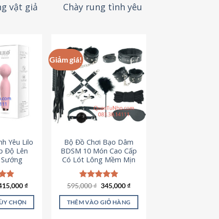
g vật giả
Chày rung tình yêu
Giảm giá!
h Yêu Lilo
Bộ Đồ Chơi Bạo Dâm
p Độ Lên
BDSM 10 Món Cao Cấp
t Sướng
Có Lót Lông Mềm Mịn
Giá
Giá
ếp
415,000
₫
595,000
Được xếp
₫
345,000
₫
gốc
hiện
.94
hạng
4.88
là:
tại
5 sao
TÙY CHỌN
THÊM VÀO GIỎ HÀNG
595,000 ₫.
là:
345,000 ₫.
ản