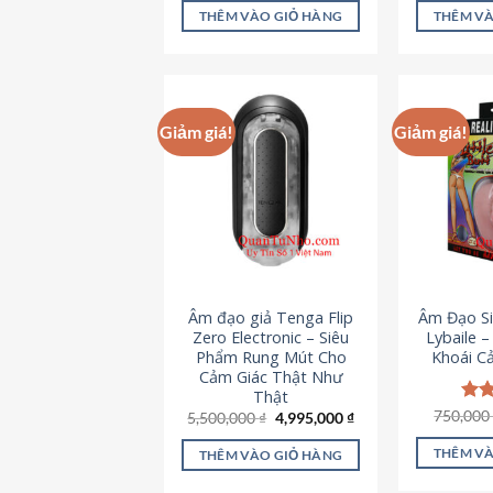
là:
tại
5 sao
5 s
THÊM VÀO GIỎ HÀNG
THÊM VÀ
715,000 ₫.
là:
645,000 ₫.
Giảm giá!
Giảm giá!
Âm đạo giả Tenga Flip
Âm Đạo Si
Zero Electronic – Siêu
Lybaile 
Phẩm Rung Mút Cho
Khoái C
Cảm Giác Thật Như
Thật
750,00
Đượ
Giá
Giá
5,500,000
₫
4,995,000
₫
gốc
hiện
hạn
là:
tại
5 s
THÊM VÀ
THÊM VÀO GIỎ HÀNG
5,500,000 ₫.
là:
4,995,000 ₫.