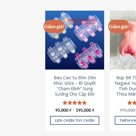
Giảm giá!
Giảm giá!
Bao Cao Su Đôn Dên
Búp Bê T
Khúc Giữa – Bí Quyết
Nagase Yu
“Chạm Đỉnh” Sung
Tình Dụ
Sướng Cho Cặp Đôi
Thỏa Mãn
95,000
Được xếp
₫
–
195,000
₫
995,00
Đượ
hạng
4.70
hạn
5 sao
5 s
LỰA CHỌN TÙY CHỌN
THÊM VÀ
Sản
phẩm