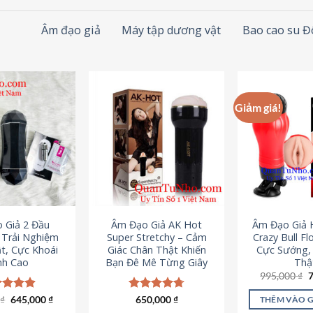
Âm đạo giả
Máy tập dương vật
Bao cao su 
Giảm giá!
 Giả 2 Đầu
Âm Đạo Giả AK Hot
Âm Đạo Giả 
– Trải Nghiệm
Super Stretchy – Cảm
Crazy Bull Fl
t, Cực Khoái
Giác Chân Thật Khiến
Cực Sướng,
nh Cao
Bạn Đê Mê Từng Giây
Thậ
G
995,000
₫
g
l
Giá
Giá
0
c xếp
₫
645,000
₫
Được xếp
650,000
₫
THÊM VÀO 
9
gốc
hiện
g
4.88
hạng
4.75