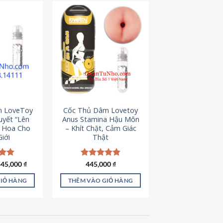
m LoveToy
Cốc Thủ Dâm Lovetoy
uyết “Lên
Anus Stamina Hậu Môn
g Hoa Cho
– Khít Chặt, Cảm Giác
iới
Thật
iá
Giá
ếp
445,000
₫
Được xếp
445,000
₫
ốc
hiện
.00
hạng
4.84
à:
tại
5 sao
GIỎ HÀNG
THÊM VÀO GIỎ HÀNG
50,000 ₫.
là:
445,000 ₫.