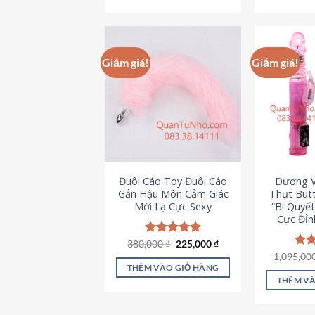
495,000 ₫.
Giảm giá!
Giảm giá!
Đuôi Cáo Toy Đuôi Cáo
Dương V
Gắn Hậu Môn Cảm Giác
Thụt Butt
Mới Lạ Cực Sexy
“Bí Quyế
Cực Đỉn
Giá
Giá
380,000
Được xếp
₫
225,000
₫
gốc
hiện
hạng
4.88
1,095,00
Đượ
là:
tại
5 sao
hạn
THÊM VÀO GIỎ HÀNG
380,000 ₫.
là:
5 s
THÊM VÀ
225,000 ₫.