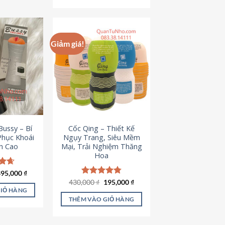
Giảm giá!
ussy – Bí
Cốc Qing – Thiết Kế
Phục Khoái
Ngụy Trang, Siêu Mềm
h Cao
Mại, Trải Nghiệm Thăng
Hoa
iá
Giá
ếp
395,000
₫
ốc
hiện
.64
Giá
Giá
430,000
Được xếp
₫
195,000
₫
à:
tại
gốc
hiện
hạng
4.78
GIỎ HÀNG
95,000 ₫.
là:
là:
tại
5 sao
THÊM VÀO GIỎ HÀNG
395,000 ₫.
430,000 ₫.
là:
195,000 ₫.