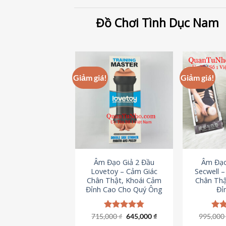
Đồ Chơi Tình Dục Nam
Giảm giá!
Giảm giá!
Âm Đạo Giả 2 Đầu
Âm Đạo
Lovetoy – Cảm Giác
Secwell 
Chân Thật, Khoái Cảm
Chân Thậ
Đỉnh Cao Cho Quý Ông
Đỉ
Giá
Giá
715,000
Được xếp
₫
645,000
₫
995,00
Đượ
gốc
hiện
hạng
4.79
hạn