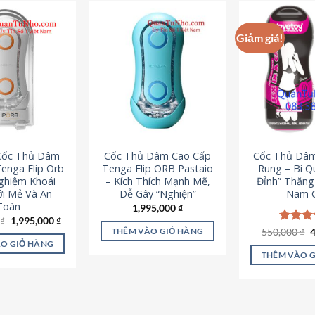
Giảm giá!
 Cốc Thủ Dâm
Cốc Thủ Dâm Cao Cấp
Cốc Thủ Dâ
enga Flip Orb
Tenga Flip ORB Pastaio
Rung – Bí Q
Nghiệm Khoái
– Kích Thích Mạnh Mẽ,
Đỉnh” Thăn
i Mẻ Và An
Dễ Gây “Nghiện”
Nam G
Toàn
1,995,000
₫
Giá
Giá
0
₫
1,995,000
₫
gốc
hiện
G
550,000
Được x
₫
THÊM VÀO GIỎ HÀNG
là:
tại
g
hạng
5
O GIỎ HÀNG
2,200,000 ₫.
là:
l
5 sao
THÊM VÀO 
1,995,000 ₫.
5