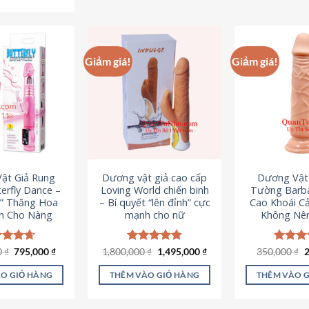
Sản
phẩm
p
phẩm
này
n
này
có
c
có
nhiều
n
Giảm giá!
Giảm giá!
nhiều
biến
b
biến
thể.
th
thể.
Các
C
Các
tùy
t
tùy
chọn
c
chọn
có
c
có
thể
t
ật Giả Rung
Dương vật giả cao cấp
Dương Vật
thể
được
đ
erfly Dance –
Loving World chiến binh
Tường Barba
được
chọn
c
t” Thăng Hoa
– Bí quyết “lên đỉnh” cực
Cao Khoái C
chọn
h Cho Nàng
mạnh cho nữ
Không Nê
trên
t
trên
trang
t
trang
sản
s
Giá
Giá
Giá
Giá
G
0
c xếp
₫
795,000
₫
1,800,000
Được xếp
₫
1,495,000
₫
350,000
Được x
₫
sản
gốc
hiện
gốc
hiện
g
g
4.65
hạng
4.89
hạng
4
phẩm
p
là:
tại
là:
tại
l
ao
5 sao
5 sao
phẩm
O GIỎ HÀNG
THÊM VÀO GIỎ HÀNG
THÊM VÀO 
1,095,000 ₫.
là:
1,800,000 ₫.
là:
3
795,000 ₫.
1,495,000 ₫.