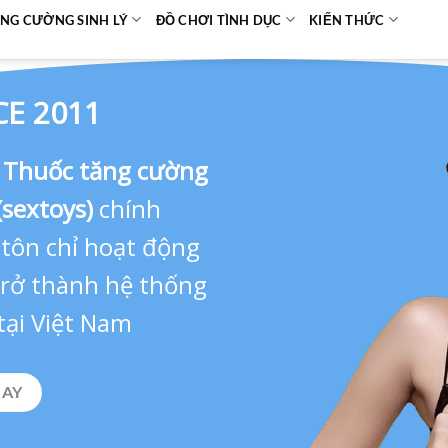
NG CƯỜNG SINH LÝ
ĐỒ CHƠI TÌNH DỤC
KIẾN THỨC
CE 2011
,
Thuốc tăng cường
(sextoys)
chính
 tôn chỉ hoạt động
 trở thành hệ thống
tại Việt Nam
GAY