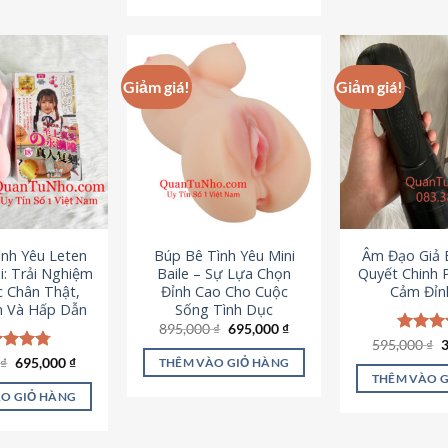
295,000 ₫.
Giảm giá!
Giảm giá!
ình Yêu Leten
Búp Bê Tình Yêu Mini
Âm Đạo Giả B
i: Trải Nghiệm
Baile – Sự Lựa Chọn
Quyết Chinh 
c Chân Thật,
Đỉnh Cao Cho Cuộc
Cảm Đỉn
 Và Hấp Dẫn
Sống Tình Dục
Giá
Giá
895,000
₫
695,000
₫
gốc
hiện
G
595,000
Được x
₫
là:
tại
g
hạng
4
Giá
Giá
0
c xếp
₫
695,000
₫
THÊM VÀO GIỎ HÀNG
895,000 ₫.
là:
l
gốc
hiện
5 sao
g
4.80
THÊM VÀO 
695,000 ₫.
5
là:
tại
ao
O GIỎ HÀNG
995,000 ₫.
là:
695,000 ₫.