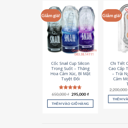
này
có
Giảm giá!
Giảm giá!
nhiều
biến
thể.
Các
tùy
chọn
có
Cốc Snail Cup Silicon
Chi Tiết
thể
Trong Suốt – Thăng
Cao Cấp T
được
Hoa Cảm Xúc, Bí Mật
– Trải 
chọn
Tuyệt Đối
Cảm Mớ
trên
2,200,00
trang
Giá
Giá
650,000
Được xếp
₫
295,000
₫
sản
gốc
hiện
hạng
4.69
THÊM VÀ
là:
tại
5 sao
phẩm
THÊM VÀO GIỎ HÀNG
650,000 ₫.
là:
295,000 ₫.