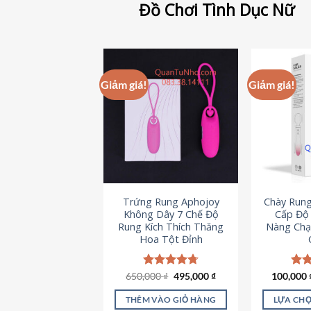
Đồ Chơi Tình Dục Nữ
Giảm giá!
Giảm giá!
Trứng Rung Aphojoy
Chày Rung
Không Dây 7 Chế Độ
Cấp Độ 
Rung Kích Thích Thăng
Nàng Chạ
Hoa Tột Đỉnh
Giá
Giá
650,000
Được xếp
₫
495,000
₫
100,000
Đượ
gốc
hiện
hạng
4.72
hạn
là:
tại
5 sao
5 s
THÊM VÀO GIỎ HÀNG
LỰA CHỌ
650,000 ₫.
là: