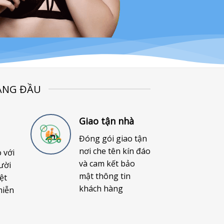
ÀNG ĐẦU
Giao tận nhà
Đóng gói giao tận
nơi che tên kín đáo
o với
và cam kết bảo
ười
mật thông tin
ệt
khách hàng
miễn