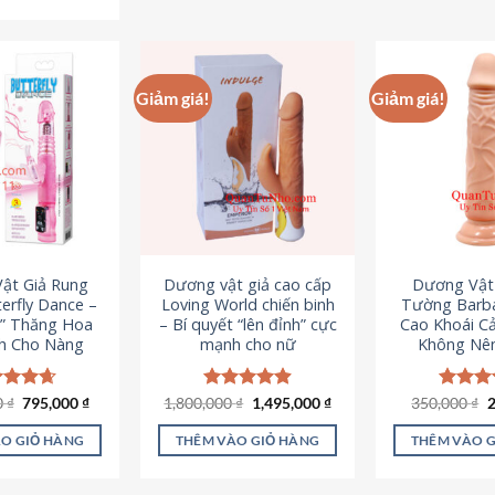
Sản
phẩm
p
phẩm
này
n
này
có
c
có
nhiều
n
Giảm giá!
Giảm giá!
nhiều
biến
b
biến
thể.
th
thể.
Các
C
Các
tùy
t
tùy
chọn
c
chọn
có
c
có
thể
t
ật Giả Rung
Dương vật giả cao cấp
Dương Vật
thể
được
đ
erfly Dance –
Loving World chiến binh
Tường Barba
được
chọn
c
t” Thăng Hoa
– Bí quyết “lên đỉnh” cực
Cao Khoái C
chọn
h Cho Nàng
mạnh cho nữ
Không Nê
trên
t
trên
trang
t
trang
sản
s
Giá
Giá
Giá
Giá
G
0
c xếp
₫
795,000
₫
1,800,000
Được xếp
₫
1,495,000
₫
350,000
Được x
₫
sản
gốc
hiện
gốc
hiện
g
g
4.65
hạng
4.89
hạng
4
phẩm
p
là:
tại
là:
tại
l
ao
5 sao
5 sao
phẩm
O GIỎ HÀNG
THÊM VÀO GIỎ HÀNG
THÊM VÀO 
1,095,000 ₫.
là:
1,800,000 ₫.
là:
3
795,000 ₫.
1,495,000 ₫.