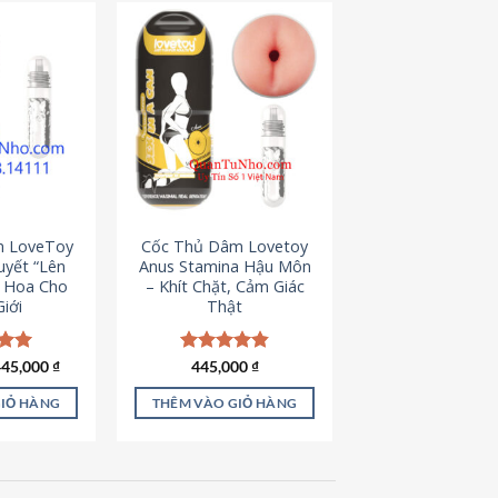
m LoveToy
Cốc Thủ Dâm Lovetoy
uyết “Lên
Anus Stamina Hậu Môn
g Hoa Cho
– Khít Chặt, Cảm Giác
iới
Thật
iá
Giá
ếp
445,000
₫
Được xếp
445,000
₫
ốc
hiện
.00
hạng
4.84
à:
tại
5 sao
GIỎ HÀNG
THÊM VÀO GIỎ HÀNG
50,000 ₫.
là:
445,000 ₫.