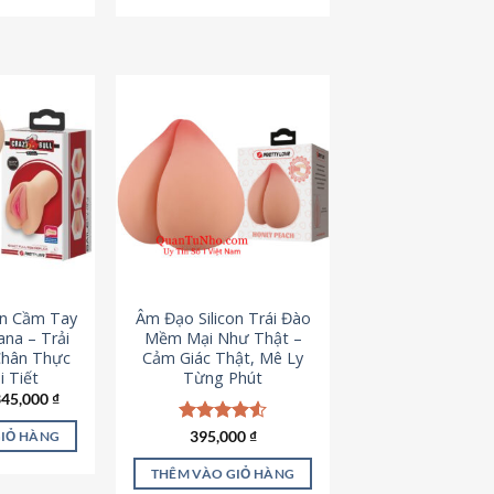
795,000 ₫.
545,000 ₫.
on Cầm Tay
Âm Đạo Silicon Trái Đào
iana – Trải
Mềm Mại Như Thật –
Chân Thực
Cảm Giác Thật, Mê Ly
 Tiết
Từng Phút
iá
Giá
345,000
₫
ốc
hiện
à:
tại
Được xếp
395,000
₫
GIỎ HÀNG
45,000 ₫.
là:
hạng
4.53
345,000 ₫.
5 sao
THÊM VÀO GIỎ HÀNG