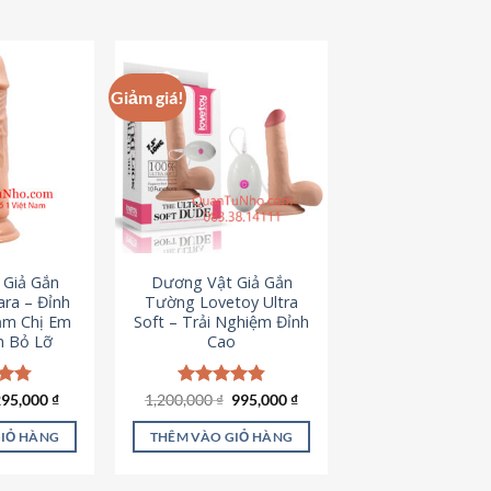
hẩm
ày
ó
hiều
Giảm giá!
iến
ể.
ác
ùy
họn
ó
hể
 Giả Gắn
Dương Vật Giả Gắn
ược
ra – Đỉnh
Tường Lovetoy Ultra
họn
ảm Chị Em
Soft – Trải Nghiệm Đỉnh
n Bỏ Lỡ
Cao
rên
rang
ản
iá
Giá
Giá
Giá
ếp
295,000
₫
1,200,000
Được xếp
₫
995,000
₫
ốc
hiện
gốc
hiện
.79
hạng
4.82
hẩm
à:
tại
là:
tại
5 sao
GIỎ HÀNG
THÊM VÀO GIỎ HÀNG
50,000 ₫.
là:
1,200,000 ₫.
là:
295,000 ₫.
995,000 ₫.