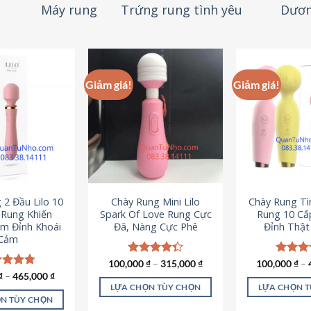
Máy rung
Trứng rung tình yêu
Dươn
Giảm giá!
Giảm giá!
 2 Đầu Lilo 10
Chày Rung Mini Lilo
Chày Rung Tìn
Rung Khiến
Spark Of Love Rung Cực
Rung 10 Cấ
m Đỉnh Khoái
Đã, Nàng Cực Phê
Đỉnh Thậ
Cảm
100,000
Được xếp
₫
–
315,000
₫
100,000
Được x
₫
–
hạng
4.33
hạng
4
c xếp
₫
–
465,000
₫
5 sao
5 sao
g
4.80
LỰA CHỌN TÙY CHỌN
LỰA CHỌN 
ao
N TÙY CHỌN
Sản
S