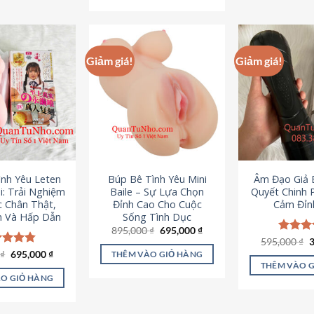
295,000 ₫.
Giảm giá!
Giảm giá!
ình Yêu Leten
Búp Bê Tình Yêu Mini
Âm Đạo Giả B
i: Trải Nghiệm
Baile – Sự Lựa Chọn
Quyết Chinh 
c Chân Thật,
Đỉnh Cao Cho Cuộc
Cảm Đỉn
 Và Hấp Dẫn
Sống Tình Dục
Giá
Giá
895,000
₫
695,000
₫
gốc
hiện
G
595,000
Được x
₫
là:
tại
g
hạng
4
Giá
Giá
0
c xếp
₫
695,000
₫
THÊM VÀO GIỎ HÀNG
895,000 ₫.
là:
l
gốc
hiện
5 sao
g
4.80
THÊM VÀO 
695,000 ₫.
5
là:
tại
ao
O GIỎ HÀNG
995,000 ₫.
là:
695,000 ₫.