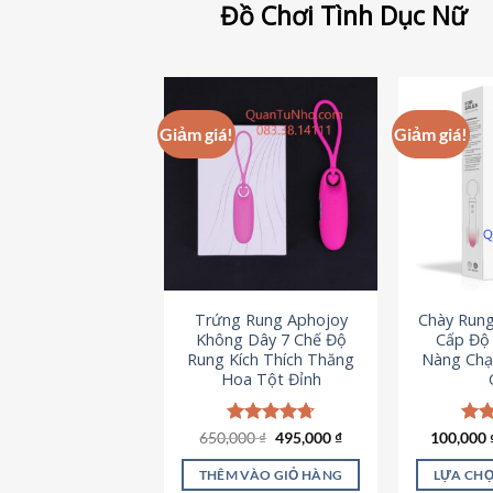
Đồ Chơi Tình Dục Nữ
Giảm giá!
Giảm giá!
Trứng Rung Aphojoy
Chày Rung
Không Dây 7 Chế Độ
Cấp Độ 
Rung Kích Thích Thăng
Nàng Chạ
Hoa Tột Đỉnh
Giá
Giá
650,000
Được xếp
₫
495,000
₫
100,000
Đượ
gốc
hiện
hạng
4.72
hạn
là:
tại
5 sao
5 s
THÊM VÀO GIỎ HÀNG
LỰA CHỌ
650,000 ₫.
là: