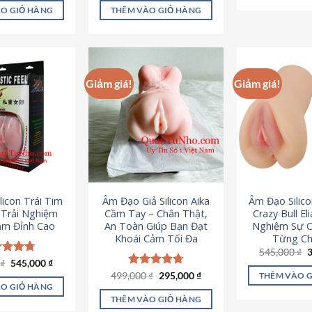
là:
tại
ao
5 sao
O GIỎ HÀNG
THÊM VÀO GIỎ HÀNG
995,000 ₫.
là:
645,000 ₫.
Giảm giá!
Giảm giá!
licon Trái Tim
Âm Đạo Giả Silicon Aika
Âm Đạo Silic
– Trải Nghiệm
Cầm Tay – Chân Thật,
Crazy Bull El
ảm Đỉnh Cao
An Toàn Giúp Bạn Đạt
Nghiệm Sự 
Khoái Cảm Tối Đa
Từng Chi
G
545,000
₫
g
Giá
Giá
0
c xếp
₫
545,000
₫
l
gốc
hiện
g
4.70
Giá
Giá
499,000
Được xếp
₫
295,000
₫
THÊM VÀO 
5
là:
tại
gốc
hiện
ao
hạng
4.75
O GIỎ HÀNG
750,000 ₫.
là:
là:
tại
5 sao
THÊM VÀO GIỎ HÀNG
545,000 ₫.
499,000 ₫.
là: