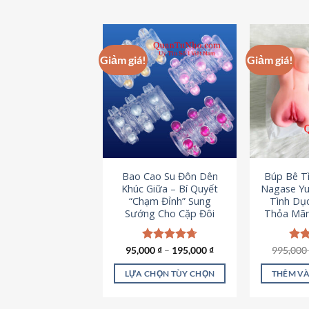
Giảm giá!
Giảm giá!
Bao Cao Su Đôn Dên
Búp Bê T
Khúc Giữa – Bí Quyết
Nagase Yu
“Chạm Đỉnh” Sung
Tình Dụ
Sướng Cho Cặp Đôi
Thỏa Mãn
95,000
Được xếp
₫
–
195,000
₫
995,00
Đượ
hạng
4.70
hạn
5 sao
5 s
LỰA CHỌN TÙY CHỌN
THÊM VÀ
Sản
phẩm