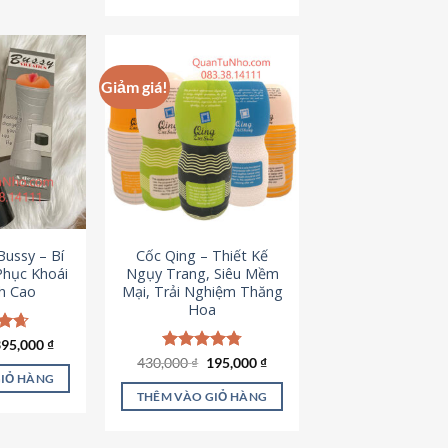
Giảm giá!
ussy – Bí
Cốc Qing – Thiết Kế
Phục Khoái
Ngụy Trang, Siêu Mềm
h Cao
Mại, Trải Nghiệm Thăng
Hoa
iá
Giá
ếp
395,000
₫
ốc
hiện
.64
Giá
Giá
430,000
Được xếp
₫
195,000
₫
à:
tại
gốc
hiện
hạng
4.78
GIỎ HÀNG
95,000 ₫.
là:
là:
tại
5 sao
THÊM VÀO GIỎ HÀNG
395,000 ₫.
430,000 ₫.
là:
195,000 ₫.