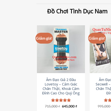
Đồ Chơi Tình Dục Nam
Giảm giá!
Giảm giá!
Âm Đạo Giả 2 Đầu
Âm Đạo
Lovetoy – Cảm Giác
Secwell 
Chân Thật, Khoái Cảm
Chân Thậ
Đỉnh Cao Cho Quý Ông
Đỉ
Giá
Giá
715,000
Được xếp
₫
645,000
₫
995,00
Đượ
gốc
hiện
hạng
4.79
hạn