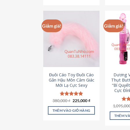
495,000 ₫.
Giảm giá!
Giảm giá!
Đuôi Cáo Toy Đuôi Cáo
Dương V
Gắn Hậu Môn Cảm Giác
Thụt Butt
Mới Lạ Cực Sexy
“Bí Quyế
Cực Đỉn
Giá
Giá
380,000
Được xếp
₫
225,000
₫
gốc
hiện
hạng
4.88
1,095,00
Đượ
là:
tại
5 sao
hạn
THÊM VÀO GIỎ HÀNG
380,000 ₫.
là:
5 s
THÊM VÀ
225,000 ₫.