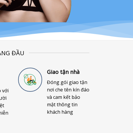
ÀNG ĐẦU
Giao tận nhà
Đóng gói giao tận
nơi che tên kín đáo
o với
và cam kết bảo
ười
mật thông tin
ệt
khách hàng
miễn