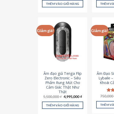
là:
tại
5 sao
5 s
THÊM VÀO GIỎ HÀNG
THÊM VÀ
715,000 ₫.
là:
645,000 ₫.
Giảm giá!
Giảm giá!
Âm đạo giả Tenga Flip
Âm Đạo Si
Zero Electronic – Siêu
Lybaile 
Phẩm Rung Mút Cho
Khoái C
Cảm Giác Thật Như
Thật
750,00
Đượ
Giá
Giá
5,500,000
₫
4,995,000
₫
gốc
hiện
hạn
là:
tại
5 s
THÊM VÀ
THÊM VÀO GIỎ HÀNG
5,500,000 ₫.
là:
4,995,000 ₫.