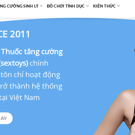
NG CƯỜNG SINH LÝ
ĐỒ CHƠI TÌNH DỤC
KIẾN THỨC
CE 2011
,
Thuốc tăng cường
(sextoys)
chính
 tôn chỉ hoạt động
 trở thành hệ thống
tại Việt Nam
GAY