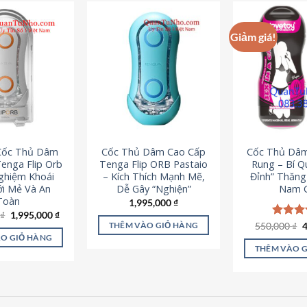
Giảm giá!
 Cốc Thủ Dâm
Cốc Thủ Dâm Cao Cấp
Cốc Thủ Dâ
enga Flip Orb
Tenga Flip ORB Pastaio
Rung – Bí Q
Nghiệm Khoái
– Kích Thích Mạnh Mẽ,
Đỉnh” Thăn
i Mẻ Và An
Dễ Gây “Nghiện”
Nam G
Toàn
1,995,000
₫
Giá
Giá
0
₫
1,995,000
₫
gốc
hiện
G
550,000
Được x
₫
THÊM VÀO GIỎ HÀNG
là:
tại
g
hạng
5
O GIỎ HÀNG
2,200,000 ₫.
là:
l
5 sao
THÊM VÀO 
1,995,000 ₫.
5