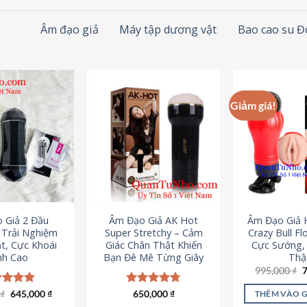
Âm đạo giả
Máy tập dương vật
Bao cao su 
Giảm giá!
 Giả 2 Đầu
Âm Đạo Giả AK Hot
Âm Đạo Giả 
– Trải Nghiệm
Super Stretchy – Cảm
Crazy Bull Fl
t, Cực Khoái
Giác Chân Thật Khiến
Cực Sướng,
nh Cao
Bạn Đê Mê Từng Giây
Thậ
G
995,000
₫
g
l
Giá
Giá
0
c xếp
₫
645,000
₫
Được xếp
650,000
₫
THÊM VÀO 
9
gốc
hiện
g
4.88
hạng
4.75