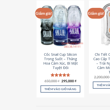
này
có
Giảm giá!
Giảm giá!
nhiều
biến
thể.
Các
tùy
chọn
có
Cốc Snail Cup Silicon
Chi Tiết
thể
Trong Suốt – Thăng
Cao Cấp T
được
Hoa Cảm Xúc, Bí Mật
– Trải 
chọn
Tuyệt Đối
Cảm Mớ
trên
2,200,00
trang
Giá
Giá
650,000
Được xếp
₫
295,000
₫
sản
gốc
hiện
hạng
4.69
THÊM VÀ
là:
tại
5 sao
phẩm
THÊM VÀO GIỎ HÀNG
650,000 ₫.
là:
295,000 ₫.