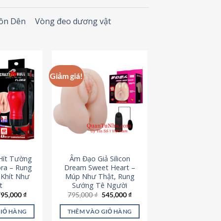
Đôn Dên
Vòng đeo dương vật
Giảm giá!
Hít Tường
Âm Đạo Giả Silicon
ora – Rung
Dream Sweet Heart –
 Khít Như
Múp Như Thật, Rung
t
Sướng Tê Người
iá
Giá
Giá
Giá
795,000
₫
795,000
₫
545,000
₫
ốc
hiện
gốc
hiện
à:
tại
là:
tại
GIỎ HÀNG
THÊM VÀO GIỎ HÀNG
95,000 ₫.
là:
795,000 ₫.
là: