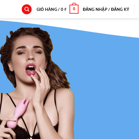
0
GIỎ HÀNG /
0
₫
ĐĂNG NHẬP / ĐĂNG KÝ