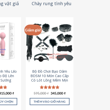
g vật giả
Chày rung tình yêu
Giảm giá!
h Yêu Lilo
Bộ Đồ Chơi Bạo Dâm
p Độ Lên
BDSM 10 Món Cao Cấp
t Sướng
Có Lót Lông Mềm Mịn
Giá
Giá
ếp
415,000
₫
595,000
Được xếp
₫
345,000
₫
gốc
hiện
.94
hạng
4.88
là:
tại
5 sao
TÙY CHỌN
THÊM VÀO GIỎ HÀNG
595,000 ₫.
là:
345,000 ₫.
ản