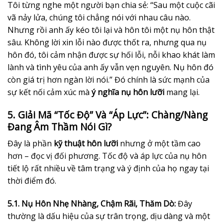
Tôi từng nghe một người bạn chia sẻ: “Sau một cuộc cãi
vã nảy lửa, chúng tôi chẳng nói với nhau câu nào.
Nhưng rồi anh ấy kéo tôi lại và hôn tôi một nụ hôn thật
sâu. Không lời xin lỗi nào được thốt ra, nhưng qua nụ
hôn đó, tôi cảm nhận được sự hối lỗi, nỗi khao khát làm
lành và tình yêu của anh ấy vẫn vẹn nguyên. Nụ hôn đó
còn giá trị hơn ngàn lời nói.” Đó chính là sức mạnh của
sự kết nối cảm xúc mà
ý nghĩa nụ hôn lưỡi
mang lại.
5. Giải Mã “Tốc Độ” Và “Áp Lực”: Chàng/Nàng
Đang Âm Thầm Nói Gì?
Đây là phần
kỹ thuật hôn lưỡi
nhưng ở một tầm cao
hơn – đọc vị đối phương. Tốc độ và áp lực của nụ hôn
tiết lộ rất nhiều về tâm trạng và ý định của họ ngay tại
thời điểm đó.
5.1. Nụ Hôn Nhẹ Nhàng, Chậm Rãi, Thăm Dò:
Đây
thường là dấu hiệu của sự trân trọng, dịu dàng và một