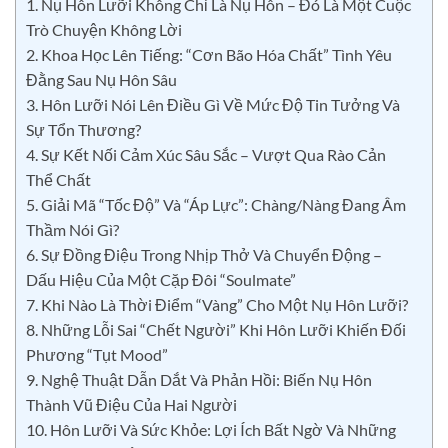
1. Nụ Hôn Lưỡi Không Chỉ Là Nụ Hôn – Đó Là Một Cuộc
Trò Chuyện Không Lời
2. Khoa Học Lên Tiếng: “Cơn Bão Hóa Chất” Tình Yêu
Đằng Sau Nụ Hôn Sâu
3. Hôn Lưỡi Nói Lên Điều Gì Về Mức Độ Tin Tưởng Và
Sự Tổn Thương?
4. Sự Kết Nối Cảm Xúc Sâu Sắc – Vượt Qua Rào Cản
Thể Chất
5. Giải Mã “Tốc Độ” Và “Áp Lực”: Chàng/Nàng Đang Âm
Thầm Nói Gì?
6. Sự Đồng Điệu Trong Nhịp Thở Và Chuyển Động –
Dấu Hiệu Của Một Cặp Đôi “Soulmate”
7. Khi Nào Là Thời Điểm “Vàng” Cho Một Nụ Hôn Lưỡi?
8. Những Lỗi Sai “Chết Người” Khi Hôn Lưỡi Khiến Đối
Phương “Tụt Mood”
9. Nghệ Thuật Dẫn Dắt Và Phản Hồi: Biến Nụ Hôn
Thành Vũ Điệu Của Hai Người
10. Hôn Lưỡi Và Sức Khỏe: Lợi Ích Bất Ngờ Và Những