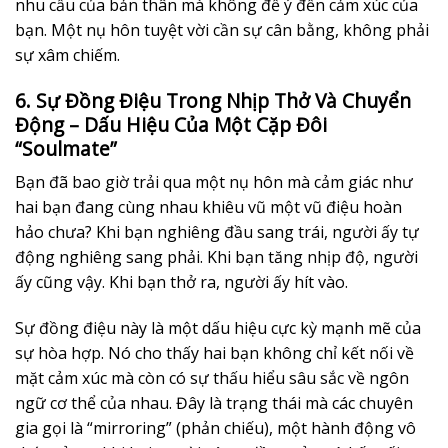
nhu cầu của bản thân mà không để ý đến cảm xúc của
bạn. Một nụ hôn tuyệt vời cần sự cân bằng, không phải
sự xâm chiếm.
6. Sự Đồng Điệu Trong Nhịp Thở Và Chuyển
Động – Dấu Hiệu Của Một Cặp Đôi
“Soulmate”
Bạn đã bao giờ trải qua một nụ hôn mà cảm giác như
hai bạn đang cùng nhau khiêu vũ một vũ điệu hoàn
hảo chưa? Khi bạn nghiêng đầu sang trái, người ấy tự
động nghiêng sang phải. Khi bạn tăng nhịp độ, người
ấy cũng vậy. Khi bạn thở ra, người ấy hít vào.
Sự đồng điệu này là một dấu hiệu cực kỳ mạnh mẽ của
sự hòa hợp. Nó cho thấy hai bạn không chỉ kết nối về
mặt cảm xúc mà còn có sự thấu hiểu sâu sắc về ngôn
ngữ cơ thể của nhau. Đây là trạng thái mà các chuyên
gia gọi là “mirroring” (phản chiếu), một hành động vô