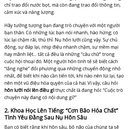
chỉ trao đổi nước bọt, mà còn đang trao đổi thông tin,
cảm xúc và năng lượng.
Hãy tưởng tượng bạn đang trò chuyện với một người
bạn thân. Có những lúc bạn nói nhanh, hào hứng; có
lúc lại chậm rãi, thủ thỉ. Nụ hôn lưỡi cũng vậy. Sự chủ
động, sự đáp lại, nhịp điệu nhanh chậm, sự mềm mại
hay mãnh liệt… tất cả đều là những “câu chữ” trong
cuộc hội thoại đó. Một người hôn tinh tế sẽ biết cách
“lắng nghe” đối phương qua những chuyển động nhỏ
nhất, để biết khi nào cần tiến tới, khi nào nên lùi lại, tạo
nên một vũ điệu hòa quyện của cả hai. Vì vậy, câu hỏi
hôn lưỡi nói lên điều gì
thực chất là đang hỏi: “Cuộc trò
chuyện này đang có nội dung gì?”
2. Khoa Học Lên Tiếng: “Cơn Bão Hóa Chất”
Tình Yêu Đằng Sau Nụ Hôn Sâu
Bạn có biết rằng khi hôn sâu, bộ não của chúng ta sẽ