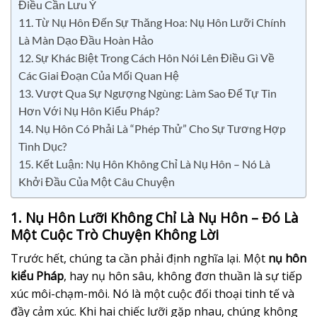
Điều Cần Lưu Ý
11. Từ Nụ Hôn Đến Sự Thăng Hoa: Nụ Hôn Lưỡi Chính
Là Màn Dạo Đầu Hoàn Hảo
12. Sự Khác Biệt Trong Cách Hôn Nói Lên Điều Gì Về
Các Giai Đoạn Của Mối Quan Hệ
13. Vượt Qua Sự Ngượng Ngùng: Làm Sao Để Tự Tin
Hơn Với Nụ Hôn Kiểu Pháp?
14. Nụ Hôn Có Phải Là “Phép Thử” Cho Sự Tương Hợp
Tình Dục?
15. Kết Luận: Nụ Hôn Không Chỉ Là Nụ Hôn – Nó Là
Khởi Đầu Của Một Câu Chuyện
1. Nụ Hôn Lưỡi Không Chỉ Là Nụ Hôn – Đó Là
Một Cuộc Trò Chuyện Không Lời
Trước hết, chúng ta cần phải định nghĩa lại. Một
nụ hôn
kiểu Pháp
, hay nụ hôn sâu, không đơn thuần là sự tiếp
xúc môi-chạm-môi. Nó là một cuộc đối thoại tinh tế và
đầy cảm xúc. Khi hai chiếc lưỡi gặp nhau, chúng không