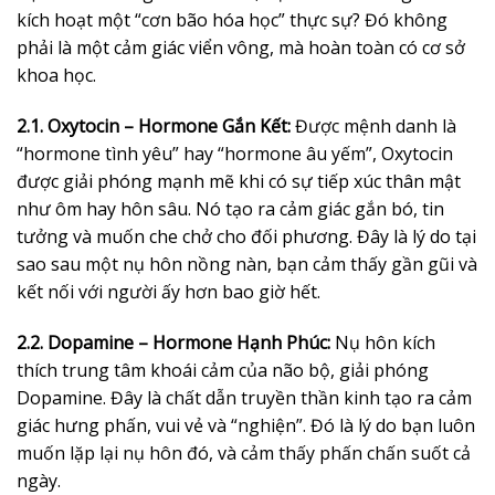
kích hoạt một “cơn bão hóa học” thực sự? Đó không
phải là một cảm giác viển vông, mà hoàn toàn có cơ sở
khoa học.
2.1. Oxytocin – Hormone Gắn Kết:
Được mệnh danh là
“hormone tình yêu” hay “hormone âu yếm”, Oxytocin
được giải phóng mạnh mẽ khi có sự tiếp xúc thân mật
như ôm hay hôn sâu. Nó tạo ra cảm giác gắn bó, tin
tưởng và muốn che chở cho đối phương. Đây là lý do tại
sao sau một nụ hôn nồng nàn, bạn cảm thấy gần gũi và
kết nối với người ấy hơn bao giờ hết.
2.2. Dopamine – Hormone Hạnh Phúc:
Nụ hôn kích
thích trung tâm khoái cảm của não bộ, giải phóng
Dopamine. Đây là chất dẫn truyền thần kinh tạo ra cảm
giác hưng phấn, vui vẻ và “nghiện”. Đó là lý do bạn luôn
muốn lặp lại nụ hôn đó, và cảm thấy phấn chấn suốt cả
ngày.