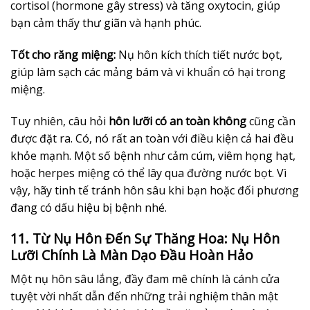
cortisol (hormone gây stress) và tăng oxytocin, giúp
bạn cảm thấy thư giãn và hạnh phúc.
Tốt cho răng miệng:
Nụ hôn kích thích tiết nước bọt,
giúp làm sạch các mảng bám và vi khuẩn có hại trong
miệng.
Tuy nhiên, câu hỏi
hôn lưỡi có an toàn không
cũng cần
được đặt ra. Có, nó rất an toàn với điều kiện cả hai đều
khỏe mạnh. Một số bệnh như cảm cúm, viêm họng hạt,
hoặc herpes miệng có thể lây qua đường nước bọt. Vì
vậy, hãy tinh tế tránh hôn sâu khi bạn hoặc đối phương
đang có dấu hiệu bị bệnh nhé.
11. Từ Nụ Hôn Đến Sự Thăng Hoa: Nụ Hôn
Lưỡi Chính Là Màn Dạo Đầu Hoàn Hảo
Một nụ hôn sâu lắng, đầy đam mê chính là cánh cửa
tuyệt vời nhất dẫn đến những trải nghiệm thân mật