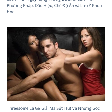
Phương Pháp, Dấu Hiệu, Chế Độ Ăn và Lưu Ý Khoa
Học
Threesome Là Gì? Giải Mã Sức Hút Và Những Góc