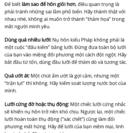
Để biết
làm sao để hôn giỏi hơn
, điều quan trọng là
phải tránh những sai lầm phổ biến. Hãy thành thật với
nhau nhé, không ai muốn trở thành “thảm họa” trong
mắt người mình yêu.
Dùng quá nhiều lưỡi:
Nụ hôn kiểu Pháp không phải là
một cuộc “đấu kiếm” bằng lưỡi. Đừng đưa toàn bộ lưỡi
của bạn vào miệng đối phương một cách đột ngột. Hãy
bắt đầu từ tốn, dùng đầu lưỡi để thăm dò và tương tác.
Quá ướt át:
Một chút ẩm ướt là gợi cảm, nhưng một
“trận lụt” thì không. Hãy kiểm soát lượng nước bọt của
mình.
Lưỡi cứng đờ hoặc thụ động:
Một chiếc lưỡi cứng nhắc
sẽ khiến nụ hôn trở nên khó chịu. Ngược lại, một chiếc
lưỡi hoàn toàn thụ động (“xác chết”) cũng làm đối
phương mất hứng. Hãy để lưỡi của bạn mềm mại, linh