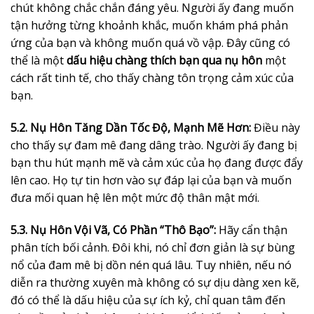
chút không chắc chắn đáng yêu. Người ấy đang muốn
tận hưởng từng khoảnh khắc, muốn khám phá phản
ứng của bạn và không muốn quá vồ vập. Đây cũng có
thể là một
dấu hiệu chàng thích bạn qua nụ hôn
một
cách rất tinh tế, cho thấy chàng tôn trọng cảm xúc của
bạn.
5.2. Nụ Hôn Tăng Dần Tốc Độ, Mạnh Mẽ Hơn:
Điều này
cho thấy sự đam mê đang dâng trào. Người ấy đang bị
bạn thu hút mạnh mẽ và cảm xúc của họ đang được đẩy
lên cao. Họ tự tin hơn vào sự đáp lại của bạn và muốn
đưa mối quan hệ lên một mức độ thân mật mới.
5.3. Nụ Hôn Vội Vã, Có Phần “Thô Bạo”:
Hãy cẩn thận
phân tích bối cảnh. Đôi khi, nó chỉ đơn giản là sự bùng
nổ của đam mê bị dồn nén quá lâu. Tuy nhiên, nếu nó
diễn ra thường xuyên mà không có sự dịu dàng xen kẽ,
đó có thể là dấu hiệu của sự ích kỷ, chỉ quan tâm đến