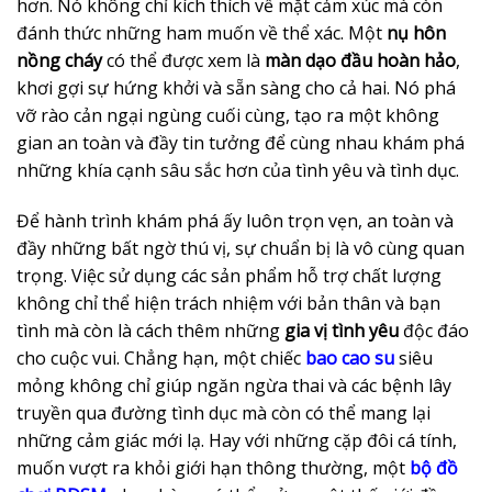
hơn. Nó không chỉ kích thích về mặt cảm xúc mà còn
đánh thức những ham muốn về thể xác. Một
nụ hôn
nồng cháy
có thể được xem là
màn dạo đầu hoàn hảo
,
khơi gợi sự hứng khởi và sẵn sàng cho cả hai. Nó phá
vỡ rào cản ngại ngùng cuối cùng, tạo ra một không
gian an toàn và đầy tin tưởng để cùng nhau khám phá
những khía cạnh sâu sắc hơn của tình yêu và tình dục.
Để hành trình khám phá ấy luôn trọn vẹn, an toàn và
đầy những bất ngờ thú vị, sự chuẩn bị là vô cùng quan
trọng. Việc sử dụng các sản phẩm hỗ trợ chất lượng
không chỉ thể hiện trách nhiệm với bản thân và bạn
tình mà còn là cách thêm những
gia vị tình yêu
độc đáo
cho cuộc vui. Chẳng hạn, một chiếc
bao cao su
siêu
mỏng không chỉ giúp ngăn ngừa thai và các bệnh lây
truyền qua đường tình dục mà còn có thể mang lại
những cảm giác mới lạ. Hay với những cặp đôi cá tính,
muốn vượt ra khỏi giới hạn thông thường, một
bộ đồ