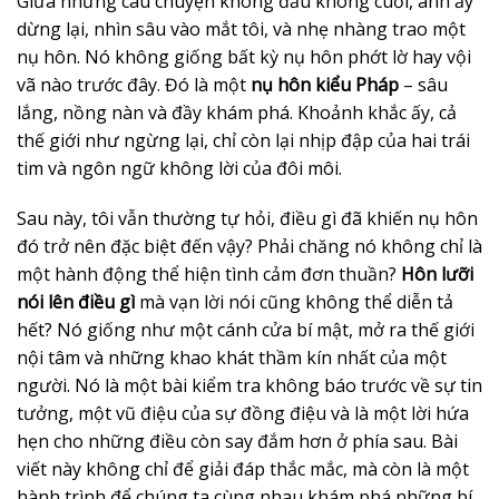
Giữa những câu chuyện không đầu không cuối, anh ấy
dừng lại, nhìn sâu vào mắt tôi, và nhẹ nhàng trao một
nụ hôn. Nó không giống bất kỳ nụ hôn phớt lờ hay vội
vã nào trước đây. Đó là một
nụ hôn kiểu Pháp
– sâu
lắng, nồng nàn và đầy khám phá. Khoảnh khắc ấy, cả
thế giới như ngừng lại, chỉ còn lại nhịp đập của hai trái
tim và ngôn ngữ không lời của đôi môi.
Sau này, tôi vẫn thường tự hỏi, điều gì đã khiến nụ hôn
đó trở nên đặc biệt đến vậy? Phải chăng nó không chỉ là
một hành động thể hiện tình cảm đơn thuần?
Hôn lưỡi
nói lên điều gì
mà vạn lời nói cũng không thể diễn tả
hết? Nó giống như một cánh cửa bí mật, mở ra thế giới
nội tâm và những khao khát thầm kín nhất của một
người. Nó là một bài kiểm tra không báo trước về sự tin
tưởng, một vũ điệu của sự đồng điệu và là một lời hứa
hẹn cho những điều còn say đắm hơn ở phía sau. Bài
viết này không chỉ để giải đáp thắc mắc, mà còn là một
hành trình để chúng ta cùng nhau khám phá những bí