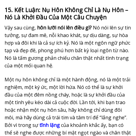
15. Kết Luận: Nụ Hôn Không Chỉ Là Nụ Hôn –
Nó Là Khởi Đầu Của Một Câu Chuyện
Vậy sau cùng,
hôn lưỡi nói lên điều gì?
Nó nói lên sự tin
tưởng, sự đam mê, nỗi khao khát, sự dịu dàng, sự hòa
hợp và đôi khi là cả sự ích kỷ. Nó là một ngôn ngữ phức
tạp và đẹp đẽ, phong phú hơn bất kỳ loại ngôn từ nào.
Nó là tấm gương phản chiếu chân thật nhất tình trạng
của một mối quan hệ.
Một nụ hôn không chỉ là một hành động, nó là một trải
nghiệm, một ký ức, một lời hứa. Nó có thể là sự khởi
đầu của một đêm nồng cháy, hoặc là sự khởi đầu của
một tình yêu kéo dài cả cuộc đời. Lần tới, khi bạn trao
hoặc nhận một nụ hôn sâu, hãy không chỉ dùng đôi
môi, mà hãy dùng cả trái tim và tâm trí để “lắng nghe”.
Bởi vì trong sự
tĩnh lặng
của khoảnh khắc ấy, bạn có
thể sẽ nghe được những bí mật ngọt ngào và chân thật