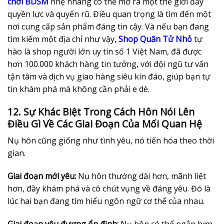
chơi BDSM
nhẹ nhàng có thể mở ra một thế giới đầy
quyền lực và quyến rũ. Điều quan trọng là tìm đến một
nơi cung cấp sản phẩm đáng tin cậy. Và nếu bạn đang
tìm kiếm một địa chỉ như vậy,
Shop Quân Tử Nhỏ
tự
hào là shop người lớn uy tín số 1 Việt Nam, đã được
hơn 100.000 khách hàng tin tưởng, với đội ngũ tư vấn
tận tâm và dịch vụ giao hàng siêu kín đáo, giúp bạn tự
tin khám phá mà không cần phải e dè.
12. Sự Khác Biệt Trong Cách Hôn Nói Lên
Điều Gì Về Các Giai Đoạn Của Mối Quan Hệ
Nụ hôn cũng giống như tình yêu, nó tiến hóa theo thời
gian.
Giai đoạn mới yêu:
Nụ hôn thường dài hơn, mãnh liệt
hơn, đầy khám phá và có chút vụng về đáng yêu. Đó là
lúc hai bạn đang tìm hiểu ngôn ngữ cơ thể của nhau.
Giai đoạn yêu đương ổn định:
Nụ hôn có thể ngắn hơn