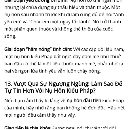
nhưng lại chứa đựng sự thấu hiểu và thân thuộc. Một
nụ hôn sâu nhanh trước khi đi làm cũng đủ để nói “Anh
yêu em” và “Chúc em một ngày tốt lành”. Nó trở thành
một phần quen thuộc và không thể thiếu của cuộc
sống.
Giai đoạn “hâm nóng” tình cảm:
Với các cặp đôi lâu năm,
một nụ hôn kiểu Pháp bất ngờ, đầy đam mê như thuở
ban đầu có thể là một liều thuốc mạnh mẽ, nhắc nhở cả
hai về ngọn lửa tình yêu vẫn luôn cháy bỏng.
13. Vượt Qua Sự Ngượng Ngùng: Làm Sao Để
Tự Tin Hơn Với Nụ Hôn Kiểu Pháp?
Nếu bạn cảm thấy lo lắng về
nụ hôn đầu tiên
kiểu Pháp
của mình, hãy nhớ rằng bạn không hề đơn độc. Hầu hết
mọi người đều cảm thấy như vậy.
Giao tiếp là chìa khóa:
Đừng ngại nói chuyện với đối