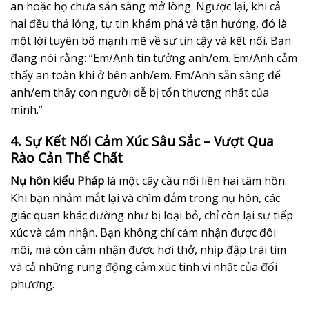
an hoặc họ chưa sẵn sàng mở lòng. Ngược lại, khi cả
hai đều thả lỏng, tự tin khám phá và tận hưởng, đó là
một lời tuyên bố mạnh mẽ về sự tin cậy và kết nối. Bạn
đang nói rằng: “Em/Anh tin tưởng anh/em. Em/Anh cảm
thấy an toàn khi ở bên anh/em. Em/Anh sẵn sàng để
anh/em thấy con người dễ bị tổn thương nhất của
mình.”
4. Sự Kết Nối Cảm Xúc Sâu Sắc – Vượt Qua
Rào Cản Thể Chất
Nụ hôn kiểu Pháp
là một cây cầu nối liền hai tâm hồn.
Khi bạn nhắm mắt lại và chìm đắm trong nụ hôn, các
giác quan khác dường như bị loại bỏ, chỉ còn lại sự tiếp
xúc và cảm nhận. Bạn không chỉ cảm nhận được đôi
môi, mà còn cảm nhận được hơi thở, nhịp đập trái tim
và cả những rung động cảm xúc tinh vi nhất của đối
phương.