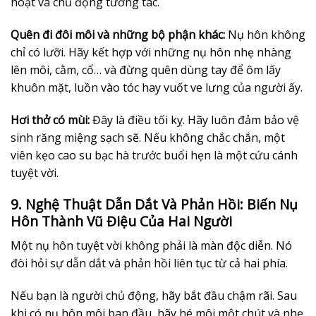
hoạt và chủ động tương tác.
Quên đi đôi môi và những bộ phận khác:
Nụ hôn không
chỉ có lưỡi. Hãy kết hợp với những nụ hôn nhẹ nhàng
lên môi, cằm, cổ… và đừng quên dùng tay để ôm lấy
khuôn mặt, luồn vào tóc hay vuốt ve lưng của người ấy.
Hơi thở có mùi:
Đây là điều tối kỵ. Hãy luôn đảm bảo vệ
sinh răng miệng sạch sẽ. Nếu không chắc chắn, một
viên kẹo cao su bạc hà trước buổi hẹn là một cứu cánh
tuyệt vời.
9. Nghệ Thuật Dẫn Dắt Và Phản Hồi: Biến Nụ
Hôn Thành Vũ Điệu Của Hai Người
Một nụ hôn tuyệt vời không phải là màn độc diễn. Nó
đòi hỏi sự dẫn dắt và phản hồi liên tục từ cả hai phía.
Nếu bạn là người chủ động, hãy bắt đầu chậm rãi. Sau
khi có nụ hôn môi ban đầu, hãy hé môi một chút và nhẹ