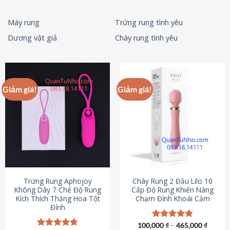
Máy rung
Trứng rung tình yêu
Dương vật giả
Chày rung tình yêu
Giảm giá!
Giảm giá!
Trứng Rung Aphojoy
Chày Rung 2 Đầu Lilo 10
Không Dây 7 Chế Độ Rung
Cấp Độ Rung Khiến Nàng
Kích Thích Thăng Hoa Tột
Chạm Đỉnh Khoái Cảm
Đỉnh
100,000
Được xếp
₫
–
465,000
₫