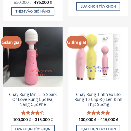
Giá
Giá
hạng
4.80
650,000
Được xếp
₫
495,000
₫
gốc
hiện
5 sao
LỰA CHỌN TÙY CHỌN
hạng
4.72
là:
tại
5 sao
THÊM VÀO GIỎ HÀNG
Sản
650,000 ₫.
là:
495,000 ₫.
phẩm
này
có
nhiều
Giảm giá!
Giảm giá!
biến
thể.
Các
tùy
chọn
có
thể
được
chọn
Chày Rung Mini Lilo Spark
Chày Rung Tình Yêu Lilo
Of Love Rung Cực Đã,
Rung 10 Cấp Độ Lên Đỉnh
trên
Nàng Cực Phê
Thật Sướng
trang
sản
phẩm
100,000
Được xếp
₫
–
315,000
₫
100,000
Được xếp
₫
–
415,000
₫
hạng
4.33
hạng
4.94
5 sao
5 sao
LỰA CHỌN TÙY CHỌN
LỰA CHỌN TÙY CHỌN