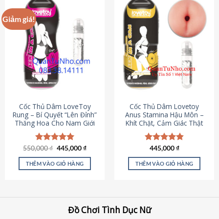
Giảm giá!
Cốc Thủ Dâm LoveToy
Cốc Thủ Dâm Lovetoy
Rung – Bí Quyết “Lên Đỉnh”
Anus Stamina Hậu Môn –
Thăng Hoa Cho Nam Giới
Khít Chặt, Cảm Giác Thật
Giá
Giá
550,000
Được xếp
₫
445,000
₫
Được xếp
445,000
₫
gốc
hiện
hạng
5.00
hạng
4.84
là:
tại
5 sao
5 sao
THÊM VÀO GIỎ HÀNG
THÊM VÀO GIỎ HÀNG
550,000 ₫.
là:
445,000 ₫.
Đồ Chơi Tình Dục Nữ