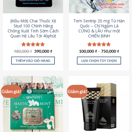
có
có
thể
thể
được
được
(Mẫu Mới) Chai Thuốc Xịt
Tem Sentrip 20 mg Từ Hàn
chọn
chọn
Stud 100 Chính Hãng
Quốc – Chỉ Ngậm Là
Chống Xuất Tinh Sớm Cách
CỨNG & LÂU như một
trên
trên
Quan Hệ Lâu Tới 40phút
CHIẾN BINH
trang
trang
sản
sản
phẩm
phẩm
Giá
Giá
480,000
Được xếp
₫
390,000
₫
100,000
Được xếp
₫
–
750,000
₫
gốc
hiện
hạng
5.00
hạng
5.00
là:
tại
5 sao
5 sao
THÊM VÀO GIỎ HÀNG
LỰA CHỌN TÙY CHỌN
480,000 ₫.
là:
390,000 ₫.
Sản
phẩm
này
có
Giảm giá!
Giảm giá!
nhiều
biến
thể.
Các
tùy
chọn
có