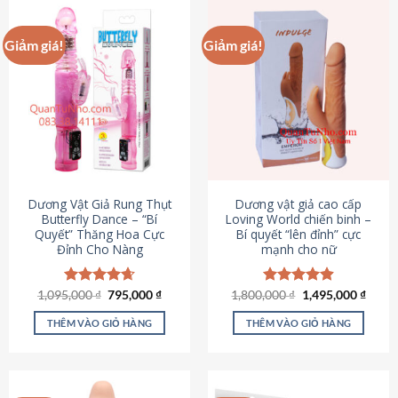
Giảm giá!
Giảm giá!
Dương Vật Giả Rung Thụt
Dương vật giả cao cấp
Butterfly Dance – “Bí
Loving World chiến binh –
Quyết” Thăng Hoa Cực
Bí quyết “lên đỉnh” cực
Đỉnh Cho Nàng
mạnh cho nữ
Giá
Giá
Giá
Giá
1,095,000
Được xếp
₫
795,000
₫
1,800,000
Được xếp
₫
1,495,000
₫
gốc
hiện
gốc
hiện
hạng
4.65
hạng
4.89
là:
tại
là:
tại
5 sao
5 sao
THÊM VÀO GIỎ HÀNG
THÊM VÀO GIỎ HÀNG
1,095,000 ₫.
là:
1,800,000 ₫.
là:
795,000 ₫.
1,495