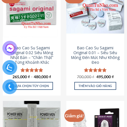
chọn
trên
trang
sản
phẩm
Bao Cao Su Sagami
Bao Cao Su Sagami
Original 0.02 Siêu Mỏng
Original 0.01 – Siêu Siêu
Nhật Bản – “Chân Thật”
Mỏng Đến Mức Như Không
Từng Khoảnh Khắc
Đeo
Giá
Giá
265,000
Được xếp
₫
–
480,000
₫
700,000
Được xếp
₫
495,000
₫
gốc
hiện
hạng
4.87
hạng
4.83
là:
tại
5 sao
5 sao
LỰA CHỌN TÙY CHỌN
THÊM VÀO GIỎ HÀNG
700,000 ₫.
là:
495,000
Sản
phẩm
này
có
Giảm giá!
nhiều
biến