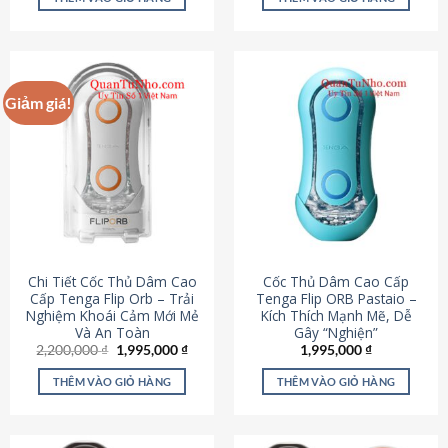
430,000 ₫.
là:
650,000 ₫.
là:
195,000 ₫.
295,000
Giảm giá!
Chi Tiết Cốc Thủ Dâm Cao
Cốc Thủ Dâm Cao Cấp
Cấp Tenga Flip Orb – Trải
Tenga Flip ORB Pastaio –
Nghiệm Khoái Cảm Mới Mẻ
Kích Thích Mạnh Mẽ, Dễ
Và An Toàn
Gây “Nghiện”
Giá
Giá
2,200,000
₫
1,995,000
₫
1,995,000
₫
gốc
hiện
là:
tại
THÊM VÀO GIỎ HÀNG
THÊM VÀO GIỎ HÀNG
2,200,000 ₫.
là:
1,995,000 ₫.