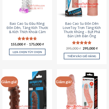
tùy
chọn
có
thể
được
Bao Cao Su Đầu Rồng:
Bao Cao Su Đôn Dên
chọn
Đôn Dên, Tăng Kích Thước
LoveToy Trơn Tăng Kích
& Kích Thích Khoái Cảm
Thước Khủng – Bứt Phá
trên
Bản Lĩnh Đàn Ông
trang
sản
155,000
Được xếp
₫
–
175,000
₫
phẩm
hạng
4.69
Giá
Giá
395,000
Được xếp
₫
295,000
₫
gốc
hiện
5 sao
LỰA CHỌN TÙY CHỌN
hạng
4.82
là:
tại
5 sao
THÊM VÀO GIỎ HÀNG
Sản
395,000 ₫.
là:
295,000
phẩm
này
có
nhiều
Giảm giá!
Giảm giá!
biến
thể.
Các
tùy
chọn
có