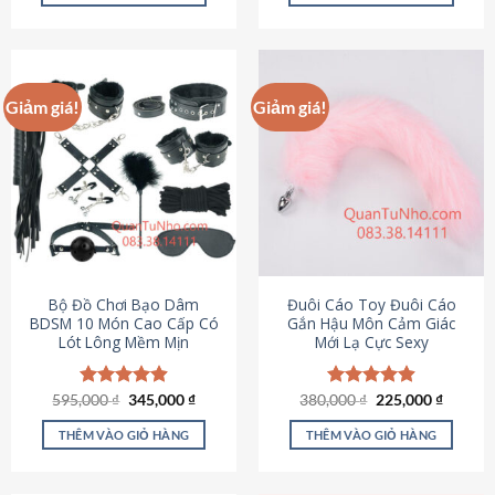
Sản
Sản
phẩm
phẩm
này
này
có
có
Giảm giá!
Giảm giá!
nhiều
nhiều
biến
biến
thể.
thể.
Các
Các
tùy
tùy
chọn
chọn
có
có
thể
thể
được
được
Bộ Đồ Chơi Bạo Dâm
Đuôi Cáo Toy Đuôi Cáo
chọn
chọn
BDSM 10 Món Cao Cấp Có
Gắn Hậu Môn Cảm Giác
Lót Lông Mềm Mịn
Mới Lạ Cực Sexy
trên
trên
trang
trang
sản
sản
Giá
Giá
Giá
Giá
595,000
Được xếp
₫
345,000
₫
380,000
Được xếp
₫
225,000
₫
phẩm
phẩm
gốc
hiện
gốc
hiện
hạng
4.88
hạng
4.88
là:
tại
là:
tại
5 sao
5 sao
THÊM VÀO GIỎ HÀNG
THÊM VÀO GIỎ HÀNG
595,000 ₫.
là:
380,000 ₫.
là:
345,000 ₫.
225,000