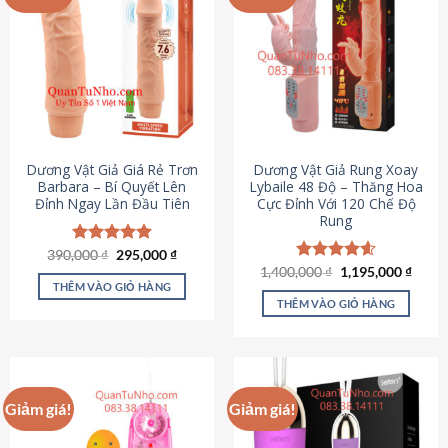
Dương Vật Giả Giá Rẻ Trơn
Dương Vật Giả Rung Xoay
Barbara – Bí Quyết Lên
Lybaile 48 Độ – Thăng Hoa
Đỉnh Ngay Lần Đầu Tiên
Cực Đỉnh Với 120 Chế Độ
Rung
Giá
Giá
390,000
Được xếp
₫
295,000
₫
gốc
hiện
hạng
4.90
Giá
Giá
1,400,000
Được xếp
₫
1,195,000
₫
là:
tại
gốc
hiện
5 sao
THÊM VÀO GIỎ HÀNG
hạng
4.62
390,000 ₫.
là:
là:
tại
5 sao
THÊM VÀO GIỎ HÀNG
295,000 ₫.
1,400,000 ₫.
là:
1,195
Giảm giá!
Giảm giá!