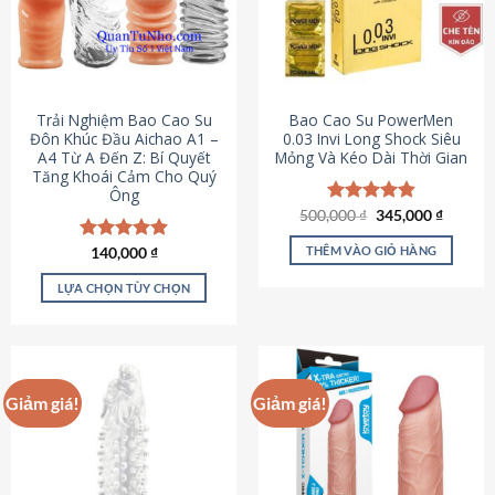
Trải Nghiệm Bao Cao Su
Bao Cao Su PowerMen
Đôn Khúc Đầu Aichao A1 –
0.03 Invi Long Shock Siêu
A4 Từ A Đến Z: Bí Quyết
Mỏng Và Kéo Dài Thời Gian
Tăng Khoái Cảm Cho Quý
Ông
Giá
Giá
500,000
Được xếp
₫
345,000
₫
gốc
hiện
hạng
4.85
là:
tại
5 sao
THÊM VÀO GIỎ HÀNG
Được xếp
140,000
₫
500,000 ₫.
là:
hạng
4.88
345,000
5 sao
LỰA CHỌN TÙY CHỌN
Sản
phẩm
này
có
Giảm giá!
Giảm giá!
nhiều
biến
thể.
Các