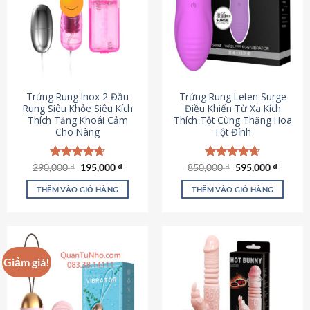
Trứng Rung Inox 2 Đầu
Trứng Rung Leten Surge
Rung Siêu Khỏe Siêu Kích
Điều Khiển Từ Xa Kích
Thích Tăng Khoái Cảm
Thích Tột Cùng Thăng Hoa
Cho Nàng
Tột Đỉnh
Giá
Giá
Giá
Giá
290,000
Được xếp
₫
195,000
₫
850,000
Được xếp
₫
595,000
₫
gốc
hiện
gốc
hiện
hạng
4.64
hạng
4.69
là:
tại
là:
tại
5 sao
5 sao
THÊM VÀO GIỎ HÀNG
THÊM VÀO GIỎ HÀNG
290,000 ₫.
là:
850,000 ₫.
là:
195,000 ₫.
595,000
Giảm giá!