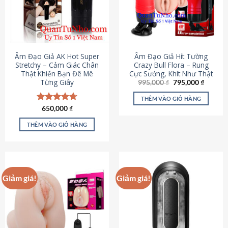
Âm Đạo Giả AK Hot Super
Âm Đạo Giả Hít Tường
Stretchy – Cảm Giác Chân
Crazy Bull Flora – Rung
Thật Khiến Bạn Đê Mê
Cực Sướng, Khít Như Thật
Từng Giây
Giá
Giá
995,000
₫
795,000
₫
gốc
hiện
là:
tại
THÊM VÀO GIỎ HÀNG
995,000 ₫.
là:
Được xếp
650,000
₫
795,000
hạng
4.75
5 sao
THÊM VÀO GIỎ HÀNG
Giảm giá!
Giảm giá!