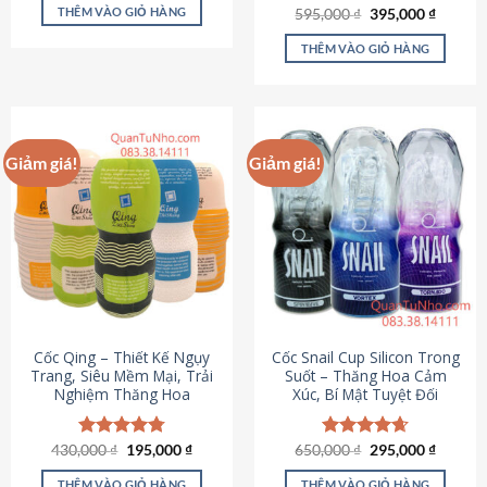
sản
là:
tại
THÊM VÀO GIỎ HÀNG
Giá
Giá
595,000
Được xếp
₫
395,000
₫
895,000 ₫.
là:
phẩm
gốc
hiện
hạng
4.64
695,000 ₫.
là:
tại
5 sao
THÊM VÀO GIỎ HÀNG
595,000 ₫.
là:
395,000
Giảm giá!
Giảm giá!
Cốc Qing – Thiết Kế Ngụy
Cốc Snail Cup Silicon Trong
Trang, Siêu Mềm Mại, Trải
Suốt – Thăng Hoa Cảm
Nghiệm Thăng Hoa
Xúc, Bí Mật Tuyệt Đối
Giá
Giá
Giá
Giá
430,000
Được xếp
₫
195,000
₫
650,000
Được xếp
₫
295,000
₫
gốc
hiện
gốc
hiện
hạng
4.78
hạng
4.69
là:
tại
là:
tại
5 sao
5 sao
THÊM VÀO GIỎ HÀNG
THÊM VÀO GIỎ HÀNG