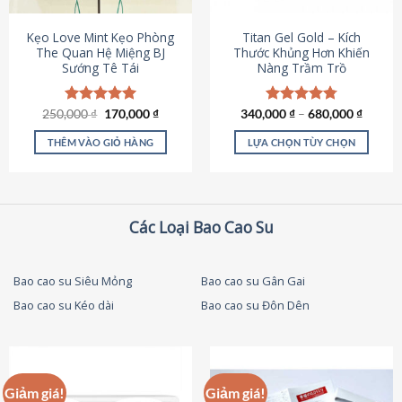
thể
được
Kẹo Love Mint Kẹo Phòng
Titan Gel Gold – Kích
chọn
The Quan Hệ Miệng BJ
Thước Khủng Hơn Khiến
Sướng Tê Tái
Nàng Trầm Trồ
trên
trang
sản
Giá
Giá
250,000
Được xếp
₫
170,000
₫
340,000
Được xếp
₫
–
680,000
₫
phẩm
gốc
hiện
hạng
5.00
hạng
4.79
là:
tại
5 sao
5 sao
THÊM VÀO GIỎ HÀNG
LỰA CHỌN TÙY CHỌN
250,000 ₫.
là:
170,000 ₫.
Sản
phẩm
này
có
Các Loại Bao Cao Su
nhiều
biến
thể.
Bao cao su Siêu Mỏng
Bao cao su Gân Gai
Các
Bao cao su Kéo dài
Bao cao su Đôn Dên
tùy
chọn
có
thể
được
Giảm giá!
Giảm giá!