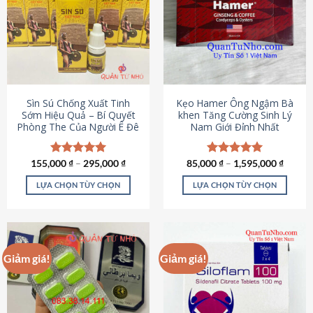
thể.
Các
tùy
chọn
có
thể
được
Sìn Sú Chống Xuất Tinh
Kẹo Hamer Ông Ngậm Bà
chọn
Sớm Hiệu Quả – Bí Quyết
khen Tăng Cường Sinh Lý
Phòng The Của Người Ê Đê
Nam Giới Đỉnh Nhất
trên
trang
sản
155,000
Được xếp
₫
–
295,000
₫
85,000
Được xếp
₫
–
1,595,000
₫
phẩm
hạng
4.95
hạng
5.00
5 sao
5 sao
LỰA CHỌN TÙY CHỌN
LỰA CHỌN TÙY CHỌN
Sản
Sản
phẩm
phẩm
này
này
có
có
Giảm giá!
Giảm giá!
nhiều
nhiều
biến
biến
thể.
thể.
Các
Các