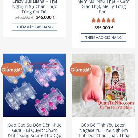
Crazy Bull Eliana – Trải
Mềm Mại Như Thật – Cảm
Nghiệm Sự Chân Thực
Giác Thật, Mê Ly Từng
Từng Chi Tiết
Phút
Giá
Giá
545,000
₫
345,000
₫
gốc
hiện
là:
tại
THÊM VÀO GIỎ HÀNG
Được xếp
395,000
₫
545,000 ₫.
là:
hạng
4.53
345,000 ₫.
5 sao
THÊM VÀO GIỎ HÀNG
Giảm giá!
Giảm giá!
Bao Cao Su Đôn Dên Khúc
Búp Bê Tình Yêu Leten
Giữa – Bí Quyết “Chạm
Nagase Yui: Trải Nghiệm
Đỉnh” Sung Sướng Cho Cặp
Tình Dục Chân Thật, Thỏa