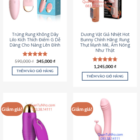
Trứng Rung Không Dây
Dương Vật Giả Nhiệt Hot
Lilo Kích Thích Điểm G Dễ
Bunny Chính Hãng: Rung
Dàng Cho Nàng Lên Đỉnh
Thụt Mạnh Mẽ, Ấm Nóng
Như Thật
Giá
Giá
590,000
Được xếp
₫
345,000
₫
gốc
hiện
hạng
4.79
Được xếp
1,245,000
₫
là:
tại
5 sao
THÊM VÀO GIỎ HÀNG
hạng
4.73
590,000 ₫.
là:
5 sao
THÊM VÀO GIỎ HÀNG
345,000 ₫.
Giảm giá!
Giảm giá!