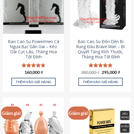
thể.
Các
tùy
chọn
có
thể
được
Bao Cao Su Powermen Cá
Bao Cao Su Đôn Dên Bi
chọn
Ngựa Bạc Gân Gai – Kéo
Rung Đầu Brave Man – Bí
Dài Cực Lâu, Thăng Hoa
Quyết Tăng Kích Thước,
trên
Tột Đỉnh
Thăng Hoa Tột Đỉnh
trang
sản
phẩm
Giá
Giá
Được xếp
160,000
₫
380,000
Được xếp
₫
295,000
₫
gốc
hiện
hạng
4.73
hạng
5.00
là:
tại
5 sao
5 sao
THÊM VÀO GIỎ HÀNG
THÊM VÀO GIỎ HÀNG
380,000 ₫.
là:
295,000
Giảm giá!
Giảm giá!