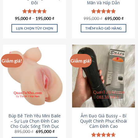
Đôi
Mãn Và Hấp Dẫn
Giá
Giá
95,000
Được xếp
₫
–
195,000
₫
995,000
Được xếp
₫
695,000
₫
gốc
hiện
hạng
4.70
hạng
4.80
là:
tại
5 sao
5 sao
LỰA CHỌN TÙY CHỌN
THÊM VÀO GIỎ HÀNG
995,000 ₫.
là:
695,000
Sản
phẩm
này
có
Giảm giá!
Giảm giá!
nhiều
biến
thể.
Các
tùy
chọn
có
thể
được
Búp Bê Tình Yêu Mini Baile
Âm Đạo Giả Bussy – Bí
chọn
– Sự Lựa Chọn Đỉnh Cao
Quyết Chinh Phục Khoái
Cho Cuộc Sống Tình Dục
Cảm Đỉnh Cao
trên
Giá
Giá
895,000
₫
695,000
₫
trang
gốc
hiện