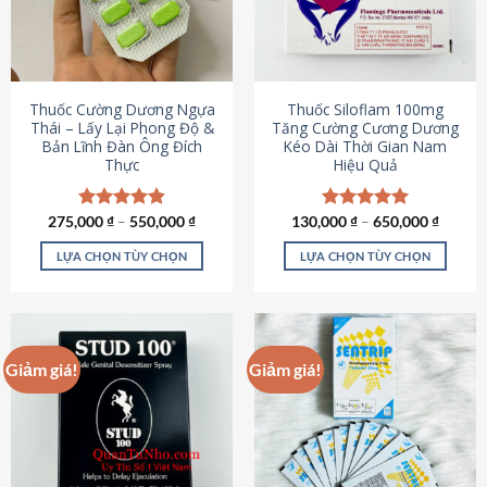
tùy
tùy
chọn
chọn
có
có
thể
thể
được
được
Thuốc Cường Dương Ngựa
Thuốc Siloflam 100mg
chọn
chọn
Thái – Lấy Lại Phong Độ &
Tăng Cường Cương Dương
Bản Lĩnh Đàn Ông Đích
Kéo Dài Thời Gian Nam
trên
trên
Thực
Hiệu Quả
trang
trang
sản
sản
phẩm
phẩm
275,000
Được xếp
₫
–
550,000
₫
130,000
Được xếp
₫
–
650,000
₫
hạng
4.87
hạng
5.00
5 sao
5 sao
LỰA CHỌN TÙY CHỌN
LỰA CHỌN TÙY CHỌN
Sản
Sản
phẩm
phẩm
này
này
có
có
Giảm giá!
Giảm giá!
nhiều
nhiều
biến
biến
thể.
thể.
Các
Các
tùy
tùy
chọn
chọn