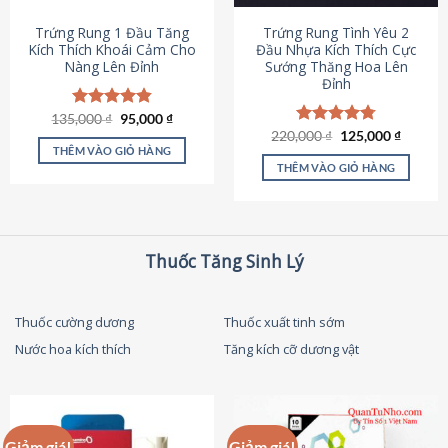
thể
được
Trứng Rung 1 Đầu Tăng
Trứng Rung Tình Yêu 2
chọn
Kích Thích Khoái Cảm Cho
Đầu Nhựa Kích Thích Cực
Nàng Lên Đỉnh
Sướng Thăng Hoa Lên
trên
Đỉnh
trang
sản
Giá
Giá
135,000
Được xếp
₫
95,000
₫
phẩm
gốc
hiện
hạng
4.87
Giá
Giá
220,000
Được xếp
₫
125,000
₫
là:
tại
gốc
hiện
5 sao
THÊM VÀO GIỎ HÀNG
hạng
4.79
135,000 ₫.
là:
là:
tại
5 sao
THÊM VÀO GIỎ HÀNG
95,000 ₫.
220,000 ₫.
là:
125,000
Thuốc Tăng Sinh Lý
Thuốc cường dương
Thuốc xuất tinh sớm
Nước hoa kích thích
Tăng kích cỡ dương vật
Giảm giá!
Giảm giá!