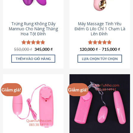
Trứng Rung Không Dây
Máy Massage Tình Yêu
Mannuo Cho Nàng Thăng
Điểm G Lilo Chỉ 1 Chạm Là
Hoa Tột Đỉnh
Lên Đỉnh
Giá
Giá
550,000
Được xếp
₫
345,000
₫
120,000
Được xếp
₫
–
715,000
₫
gốc
hiện
hạng
4.81
hạng
4.85
là:
tại
5 sao
5 sao
THÊM VÀO GIỎ HÀNG
LỰA CHỌN TÙY CHỌN
550,000 ₫.
là:
345,000 ₫.
Sản
phẩm
này
có
Giảm giá!
Giảm giá!
nhiều
biến
thể.
Các
tùy
chọn
có