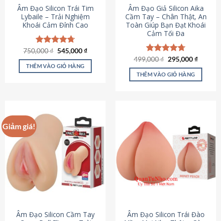
Âm Đạo Silicon Trái Tim
Âm Đạo Giả Silicon Aika
Lybaile – Trải Nghiệm
Cầm Tay – Chân Thật, An
Khoái Cảm Đỉnh Cao
Toàn Giúp Bạn Đạt Khoái
Cảm Tối Đa
Giá
Giá
750,000
Được xếp
₫
545,000
₫
gốc
hiện
hạng
4.70
Giá
Giá
499,000
Được xếp
₫
295,000
₫
là:
tại
gốc
hiện
5 sao
THÊM VÀO GIỎ HÀNG
hạng
4.75
750,000 ₫.
là:
là:
tại
5 sao
THÊM VÀO GIỎ HÀNG
545,000 ₫.
499,000 ₫.
là:
295,000
Giảm giá!
Âm Đạo Silicon Cầm Tay
Âm Đạo Silicon Trái Đào