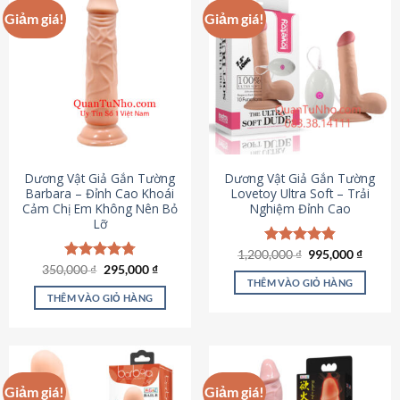
Giảm giá!
Giảm giá!
Dương Vật Giả Gắn Tường
Dương Vật Giả Gắn Tường
Barbara – Đỉnh Cao Khoái
Lovetoy Ultra Soft – Trải
Cảm Chị Em Không Nên Bỏ
Nghiệm Đỉnh Cao
Lỡ
Giá
Giá
1,200,000
Được xếp
₫
995,000
₫
gốc
hiện
Giá
Giá
hạng
4.82
350,000
Được xếp
₫
295,000
₫
là:
tại
gốc
hiện
5 sao
THÊM VÀO GIỎ HÀNG
hạng
4.79
1,200,000 ₫.
là:
là:
tại
5 sao
THÊM VÀO GIỎ HÀNG
995,00
350,000 ₫.
là:
295,000 ₫.
Giảm giá!
Giảm giá!