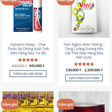
Dynamo Delay – Chai
Tem Ngậm Vinix 100mg –
Thuốc Xịt Chống Xuất Tinh
Tăng Cường Dương Kéo
Sớm Hàng Đầu Tại Mỹ
Dài Thời Gian Hàng Đầu
Hàn Quốc
Giá
Giá
600,000
Được xếp
₫
445,000
₫
gốc
hiện
hạng
5.00
130,000
Được xếp
₫
–
2,100,000
₫
là:
tại
5 sao
THÊM VÀO GIỎ HÀNG
hạng
5.00
600,000 ₫.
là:
5 sao
LỰA CHỌN TÙY CHỌN
445,000 ₫.
Sản
phẩm
này
có
Giảm giá!
Giảm giá!
nhiều
biến