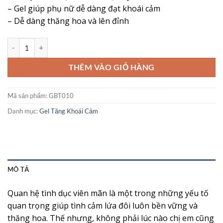
là:
tại
– Gel giúp phụ nữ dễ dàng đạt khoái cảm
690,000 ₫.
là:
– Dễ dàng thăng hoa và lên đỉnh
560,000 ₫.
Gel Tăng Khoái Cảm Lifestyles Excite – Bí Quyết Thăng Hoa Cuộc Yêu
THÊM VÀO GIỎ HÀNG
Mã sản phẩm:
GBT010
Danh mục:
Gel Tăng Khoái Cảm
MÔ TẢ
Quan hệ tình dục viên mãn là một trong những yếu tố
quan trọng giúp tình cảm lứa đôi luôn bền vững và
thăng hoa. Thế nhưng, không phải lúc nào chị em cũng