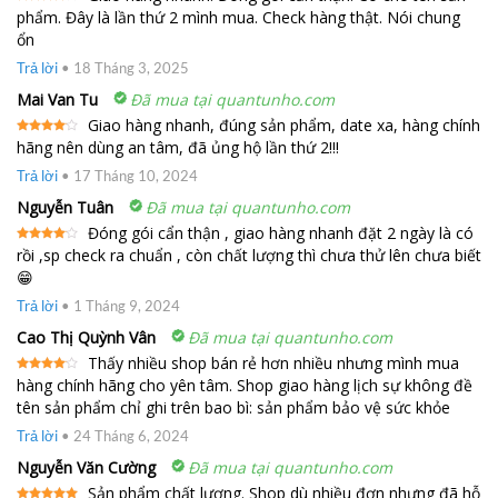
phẩm. Đây là lần thứ 2 mình mua. Check hàng thật. Nói chung
Được
xếp
ổn
hạng
4
5 sao
Trả lời
•
18 Tháng 3, 2025
Mai Van Tu
Đã mua tại quantunho.com
Giao hàng nhanh, đúng sản phẩm, date xa, hàng chính
hãng nên dùng an tâm, đã ủng hộ lần thứ 2!!!
Được
xếp
hạng
4
Trả lời
•
17 Tháng 10, 2024
5 sao
Nguyễn Tuân
Đã mua tại quantunho.com
Đóng gói cẩn thận , giao hàng nhanh đặt 2 ngày là có
rồi ,sp check ra chuẩn , còn chất lượng thì chưa thử lên chưa biết
Được
xếp
😁
hạng
4
5 sao
Trả lời
•
1 Tháng 9, 2024
Cao Thị Quỳnh Vân
Đã mua tại quantunho.com
Thấy nhiều shop bán rẻ hơn nhiều nhưng mình mua
hàng chính hãng cho yên tâm. Shop giao hàng lịch sự không đề
Được
xếp
tên sản phẩm chỉ ghi trên bao bì: sản phẩm bảo vệ sức khỏe
hạng
4
5 sao
Trả lời
•
24 Tháng 6, 2024
Nguyễn Văn Cường
Đã mua tại quantunho.com
Sản phẩm chất lượng. Shop dù nhiều đơn nhưng đã hỗ