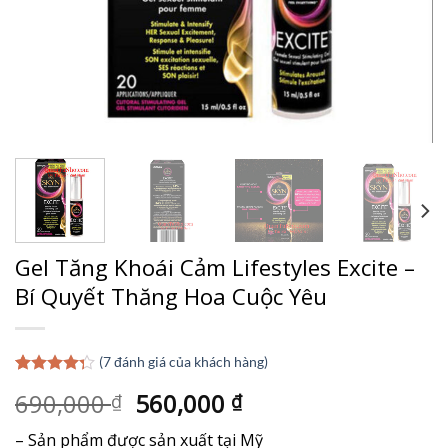
Gel Tăng Khoái Cảm Lifestyles Excite –
Bí Quyết Thăng Hoa Cuộc Yêu
(
7
đánh giá của khách hàng)
4.29
7
trên
Giá
Giá
690,000
560,000
₫
₫
5 dựa
trên
đánh
gốc
hiện
giá
– Sản phẩm được sản xuất tại Mỹ