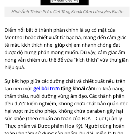
Hình Ảnh Thành Phần Gel Tăng Khoái Cảm Lifestyles Excite
Điểm nổi bật ở thành phần chính là sự có mặt của
Menthol hoặc chiết xuất từ bạc hà, mang đến cảm giác
tê mát, kích thích nhẹ, giúp chị em nhanh chóng đạt
được độ hưng phấn mong muốn. Dù vậy, cảm giác ấm
nóng vẫn chiếm ưu thế để vừa “kích thích” vừa thư giãn
hiệu quả.
Sự kết hợp giữa các dưỡng chất và chiết xuất nêu trên
tạo nên một
gel bôi trơn
tăng khoái cảm
có khả năng
thẩm thấu, nuôi dưỡng vùng âm đạo. Các thành phần
đều được kiểm nghiệm, không chứa chất bảo quản độc
hại vượt mức cho phép, không chứa paraben gây hại
sức khỏe (theo chuẩn an toàn của FDA – Cục Quản lý
Thực phẩm và Dược phẩm Hoa Kỳ). Người dùng hoàn
toàn yên tâm sử dụng sản phẩm lâu dài, miễn là tuân