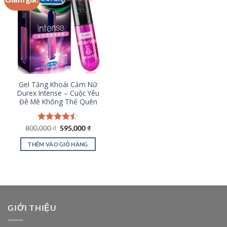
Gel Tăng Khoái Cảm Nữ
Durex Intense – Cuộc Yêu
Đê Mê Không Thể Quên
Giá
Giá
800,000
Được xếp
₫
595,000
₫
gốc
hiện
hạng
4.42
là:
tại
5 sao
THÊM VÀO GIỎ HÀNG
800,000 ₫.
là:
595,000 ₫.
GIỚI THIỆU