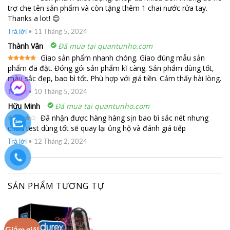
trợ che tên sản phẩm và còn tặng thêm 1 chai nước rửa tay.
Được xếp
hạng
5
5
Thanks a lot! 😊
sao
Trả lời
•
11 Tháng 5, 2024
Thành Vân
Đã mua tại quantunho.com
Giao sản phẩm nhanh chóng. Giao đúng mẫu sản
phẩm đã đặt. Đóng gói sản phẩm kĩ càng. Sản phẩm dùng tốt,
Được xếp
hạng
5
5
màu sắc đẹp, bao bì tốt. Phù hợp với giá tiền. Cảm thấy hài lòng.
sao
Trả lời
•
10 Tháng 5, 2024
Hữu Minh
Đã mua tại quantunho.com
Đã nhận được hàng hàng sịn bao bì sắc nét nhưng
chưa test dùng tốt sẽ quay lại ủng hộ và đánh giá tiếp
Được
xếp
hạng
4
Trả lời
•
12 Tháng 2, 2024
5 sao
SẢN PHẨM TƯƠNG TỰ
Giảm giá!