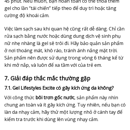
45 phút. Nếu muốn, bạn hoàn toàn có thể thoa thêm
gel cho lần “tái chiến” tiếp theo để duy trì hoặc tăng
cường độ khoái cảm.
Việc làm sạch sau khi quan hệ cũng rất dễ dàng. Chỉ cần
rửa sạch bằng nước hoặc dùng dung dịch vệ sinh phụ
nữ nhẹ nhàng là gel sẽ trôi đi. Hãy bảo quản sản phẩm
ở nơi thoáng mát, khô ráo, tránh ánh nắng mặt trời.
Sản phẩm nên được sử dụng trong vòng 6 tháng kể từ
khi mở nắp, và luôn để xa tầm với của trẻ em.
7. Giải đáp thắc mắc thường gặp
7.1. Gel Lifestyles Excite có gây kích ứng da không?
Với công thức
bôi trơn gốc nước
, sản phẩm này nhìn
chung an toàn và ít gây kích ứng. Tuy nhiên, nếu bạn có
làn da nhạy cảm, hãy thử một lượng nhỏ ở cánh tay để
kiểm tra trước khi dùng lên vùng nhạy cảm.