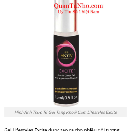
Hình Ảnh Thực Tế Gel Tăng Khoái Cảm Lifestyles Excite
Gel Lifestyles Excite được tạo ra cho nhiều đối tượng