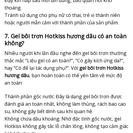
Đậy kín nắp sau mỗi lần dùng, bảo quản nơi khô
thoáng.
Tránh sử dụng cho phụ nữ có thai, trẻ vị thành niên
hoặc người mẫn cảm với thành phần của sản phẩm.
7. Gel bôi trơn Hotkiss hương dâu có an toàn
không?
Nhiều người khi lần đầu nghe đến gel bôi trơn thường
thắc mắc “Liệu gel có an toàn?”, “Có gây kích ứng da?”,
hay “Có để lại tác dụng phụ?”. Với
gel bôi trơn Hotkiss
hương dâu
, bạn hoàn toàn có thể yên tâm về mức độ
an toàn:
Thành phần gốc nước: Đây là dạng gel bôi trơn được
đánh giá an toàn nhất, không làm thủng, rách bao cao
su, không gây bết dính sau khi quan hệ.
Không chứa dầu khoáng: Nhờ đặc tính gốc nước, gel
Hotkiss không gây tắc lỗ chân lông, không tạo cảm giác