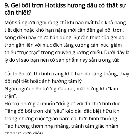
9. Gel bôi trơn Hotkiss hương dâu có thật sự
cần thiết?
Một số người nghĩ rằng chỉ khi nào mất hẳn khả năng
tiết dịch hoặc khô hạn nặng mới cần đến gel bôi trơn,
song điều này chưa hẳn đúng. Sự cần thiết của gel bôi
trơn gắn liền với mục đích tăng cường cảm xúc, giảm
thiểu “trục trặc” trong chuyện giường chiếu. Dưới đây là
lý do vì sao bạn nên có sản phẩm này sẵn trong túi:
Cải thiện tức thì tình trạng khô hạn do căng thẳng, thay
đổi nội tiết hoặc ảnh hưởng tâm lý.
Ngăn ngừa hiện tượng đau rát, mất hứng khi “lâm
trận”.
Hỗ trợ những ai muốn “đổi gió” với đồ chơi tình dục.
Tăng độ bôi trơn khi “yêu” kéo dài, đặc biệt hữu ích
trong những cuộc “giao ban” dài hơn bình thường.
Tạo hương thơm nhẹ nhàng, tránh cảm giác nhàm
chán và đơn điệu.