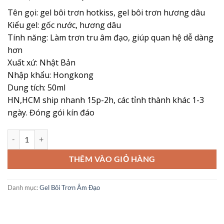
đánh giá
gốc
hiện
Tên gọi: gel bôi trơn hotkiss, gel bôi trơn hương dâu
là:
tại
Kiểu gel: gốc nước, hương dâu
120,000 ₫.
là:
Tính năng: Làm trơn tru âm đạo, giúp quan hệ dễ dàng
75,000 ₫.
hơn
Xuất xứ: Nhật Bản
Nhập khẩu: Hongkong
Dung tích: 50ml
HN,HCM ship nhanh 15p-2h, các tỉnh thành khác 1-3
ngày. Đóng gói kín đáo
Gel bôi trơn Hotkiss hương dâu - Cứu Tinh Cho Nàng Khô Hạn, Cho 
THÊM VÀO GIỎ HÀNG
Danh mục:
Gel Bôi Trơn Âm Đạo