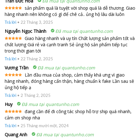
Trần Đức Hòa
Đã mua tại quantunho.com
sản phẩm quá là tuyệt vời shop quá là dễ thương. Giao
hàng nhanh nên không có gì để chê cả.. ủng hộ lâu dài luôn
Được xếp
hạng
5
5
sao
Trả lời
•
22 Tháng 3, 2025
Nguyễn Ngọc Thành
Đã mua tại quantunho.com
Giao hàng nhanh và uy tín Chất lượng sản phẩm tốt và
chất lượng Giá rẻ và cạnh tranh Sẻ ủng hộ sản phẩm tiếp tục
Được xếp
hạng
5
5
trong thời gian tới
sao
Trả lời
•
22 Tháng 2, 2025
Vương Trần
Đã mua tại quantunho.com
Lần đầu mua của shop, cảm thấy khá ưng vì giao
hàng nhanh, đóng hàng cẩn thận, hàng chuẩn k fake Lần sau sẽ
Được xếp
hạng
5
5
ủng hộ tiếp ạ
sao
Trả lời
•
2 Tháng 2, 2025
Huy
Đã mua tại quantunho.com
đang cần để đi công tác shop hỗ trợ ship quá nhanh,
cảm ơn shop nha
Được xếp
hạng
5
5
sao
Trả lời
•
25 Tháng mười một, 2024
Quang Anh
Đã mua tại quantunho.com