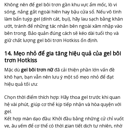
Không nên để gel bôi trơn gần khu vực ẩm mốc, lò vi
sóng, nắng gắt ngoài hiên hay bậu cửa sổ. Nếu vô tình
làm bẩn tuýp gel (dính cát, bụi), hãy lau sạch bằng khăn
ướt, tránh để những tác nhân bên ngoài xâm nhập vào
bên trong. Bảo quản đúng cách sẽ kéo dài tuổi thọ và
giữ chất lượng gel bôi trơn Hotkiss ổn định.
14. Mẹo nhỏ để gia tăng hiệu quả của gel bôi
trơn Hotkiss
Mặc dù
gel bôi trơn nữ
đã cải thiện phần lớn vấn đề
khô hạn, bạn vẫn nên lưu ý một số mẹo nhỏ để đạt
hiệu quả tối ưu:
Chọn thời điểm thích hợp: Hãy thoa gel trước khi quan
hệ vài phút, giúp cơ thể kịp tiếp nhận và hòa quyện với
gel.
Kết hợp màn dạo đầu: Khởi đầu bằng những cử chỉ vuốt
ve, âu yếm để cơ thể có thời gian tiết dịch tự nhiên, nhờ