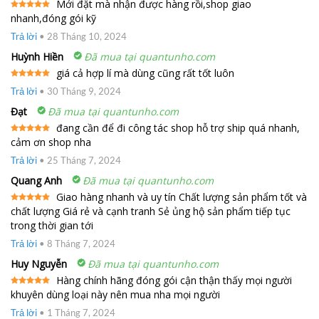
Mới đặt mà nhận được hàng rồi,shop giao
nhanh,đóng gói kỹ
Được xếp
hạng
5
5
sao
Trả lời
•
28 Tháng 10, 2024
Huỳnh Hiền
Đã mua tại quantunho.com
giá cả hợp lí mà dùng cũng rất tốt luôn
Được xếp
Trả lời
•
30 Tháng 9, 2024
hạng
5
5
sao
Đạt
Đã mua tại quantunho.com
đang cần để đi công tác shop hỗ trợ ship quá nhanh,
cảm ơn shop nha
Được xếp
hạng
5
5
sao
Trả lời
•
25 Tháng 7, 2024
Quang Anh
Đã mua tại quantunho.com
Giao hàng nhanh và uy tín Chất lượng sản phẩm tốt và
chất lượng Giá rẻ và cạnh tranh Sẻ ủng hộ sản phẩm tiếp tục
Được xếp
hạng
5
5
trong thời gian tới
sao
Trả lời
•
8 Tháng 7, 2024
Huy Nguyễn
Đã mua tại quantunho.com
Hàng chính hãng đóng gói cận thận thấy mọi người
khuyên dùng loại này nên mua nha mọi người
Được xếp
hạng
5
5
sao
Trả lời
•
1 Tháng 7, 2024