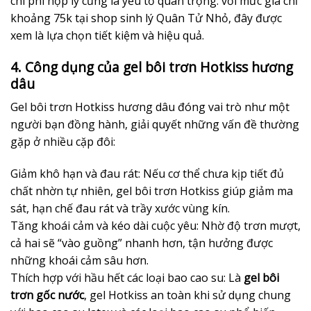
chi phí hợp lý cũng là yếu tố quan trọng: với mức giá chỉ
khoảng 75k tại shop sinh lý Quân Tử Nhỏ, đây được
xem là lựa chọn tiết kiệm và hiệu quả.
4. Công dụng của gel bôi trơn Hotkiss hương
dâu
Gel bôi trơn Hotkiss hương dâu đóng vai trò như một
người bạn đồng hành, giải quyết những vấn đề thường
gặp ở nhiều cặp đôi:
Giảm khô hạn và đau rát: Nếu cơ thể chưa kịp tiết đủ
chất nhờn tự nhiên, gel bôi trơn Hotkiss giúp giảm ma
sát, hạn chế đau rát và trầy xước vùng kín.
Tăng khoái cảm và kéo dài cuộc yêu: Nhờ độ trơn mượt,
cả hai sẽ “vào guồng” nhanh hơn, tận hưởng được
những khoái cảm sâu hơn.
Thích hợp với hầu hết các loại bao cao su: Là
gel bôi
trơn gốc nước
, gel Hotkiss an toàn khi sử dụng chung