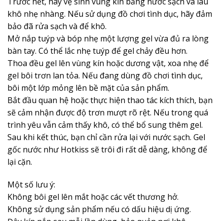
Trước hết, hãy vệ sinh vùng kín bằng nước sạch và lau
khô nhẹ nhàng. Nếu sử dụng đồ chơi tình dục, hãy đảm
bảo đã rửa sạch và để khô.
Mở nắp tuýp và bóp nhẹ một lượng gel vừa đủ ra lòng
bàn tay. Có thể lắc nhẹ tuýp để gel chảy đều hơn.
Thoa đều gel lên vùng kín hoặc dương vật, xoa nhẹ để
gel bôi trơn lan tỏa. Nếu đang dùng đồ chơi tình dục,
bôi một lớp mỏng lên bề mặt của sản phẩm.
Bắt đầu quan hệ hoặc thực hiện thao tác kích thích, bạn
sẽ cảm nhận được độ trơn mượt rõ rệt. Nếu trong quá
trình yêu vẫn cảm thấy khô, có thể bổ sung thêm gel.
Sau khi kết thúc, bạn chỉ cần rửa lại với nước sạch. Gel
gốc nước như Hotkiss sẽ trôi đi rất dễ dàng, không để
lại cặn.
Một số lưu ý:
Không bôi gel lên mắt hoặc các vết thương hở.
Không sử dụng sản phẩm nếu có dấu hiệu dị ứng.