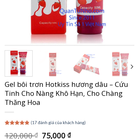
Gel bôi trơn Hotkiss hương dâu – Cứu
Tinh Cho Nàng Khô Hạn, Cho Chàng
Thăng Hoa
(
17
đánh giá của khách hàng)
4.88
17
trên 5
Giá
Giá
120,000
75,000
₫
₫
dựa trên