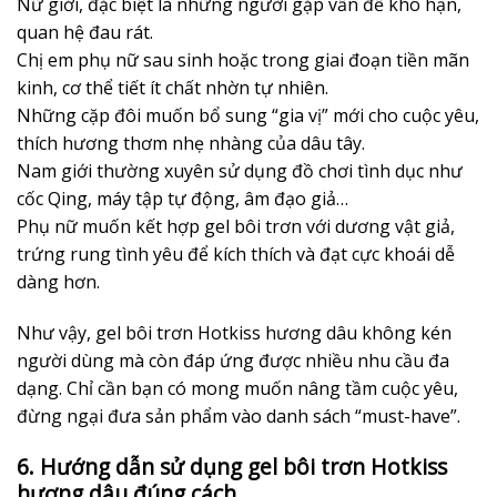
Nữ giới, đặc biệt là những người gặp vấn đề khô hạn,
quan hệ đau rát.
Chị em phụ nữ sau sinh hoặc trong giai đoạn tiền mãn
kinh, cơ thể tiết ít chất nhờn tự nhiên.
Những cặp đôi muốn bổ sung “gia vị” mới cho cuộc yêu,
thích hương thơm nhẹ nhàng của dâu tây.
Nam giới thường xuyên sử dụng đồ chơi tình dục như
cốc Qing, máy tập tự động, âm đạo giả…
Phụ nữ muốn kết hợp gel bôi trơn với dương vật giả,
trứng rung tình yêu để kích thích và đạt cực khoái dễ
dàng hơn.
Như vậy, gel bôi trơn Hotkiss hương dâu không kén
người dùng mà còn đáp ứng được nhiều nhu cầu đa
dạng. Chỉ cần bạn có mong muốn nâng tầm cuộc yêu,
đừng ngại đưa sản phẩm vào danh sách “must-have”.
6. Hướng dẫn sử dụng gel bôi trơn Hotkiss
hương dâu đúng cách