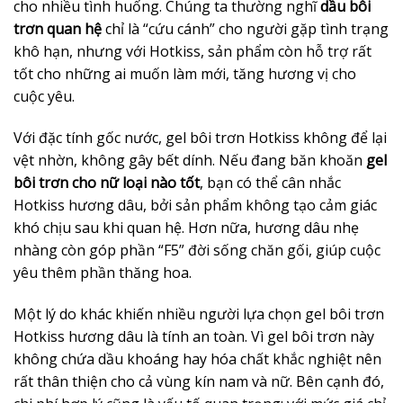
cho nhiều tình huống. Chúng ta thường nghĩ
dầu bôi
trơn quan hệ
chỉ là “cứu cánh” cho người gặp tình trạng
khô hạn, nhưng với Hotkiss, sản phẩm còn hỗ trợ rất
tốt cho những ai muốn làm mới, tăng hương vị cho
cuộc yêu.
Với đặc tính gốc nước, gel bôi trơn Hotkiss không để lại
vệt nhờn, không gây bết dính. Nếu đang băn khoăn
gel
bôi trơn cho nữ loại nào tốt
, bạn có thể cân nhắc
Hotkiss hương dâu, bởi sản phẩm không tạo cảm giác
khó chịu sau khi quan hệ. Hơn nữa, hương dâu nhẹ
nhàng còn góp phần “F5” đời sống chăn gối, giúp cuộc
yêu thêm phần thăng hoa.
Một lý do khác khiến nhiều người lựa chọn gel bôi trơn
Hotkiss hương dâu là tính an toàn. Vì gel bôi trơn này
không chứa dầu khoáng hay hóa chất khắc nghiệt nên
rất thân thiện cho cả vùng kín nam và nữ. Bên cạnh đó,