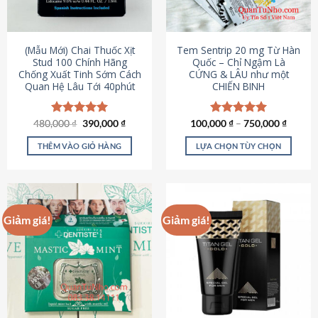
có
có
thể
thể
được
được
(Mẫu Mới) Chai Thuốc Xịt
Tem Sentrip 20 mg Từ Hàn
chọn
chọn
Stud 100 Chính Hãng
Quốc – Chỉ Ngậm Là
Chống Xuất Tinh Sớm Cách
CỨNG & LÂU như một
trên
trên
Quan Hệ Lâu Tới 40phút
CHIẾN BINH
trang
trang
sản
sản
phẩm
phẩm
Giá
Giá
480,000
Được xếp
₫
390,000
₫
100,000
Được xếp
₫
–
750,000
₫
gốc
hiện
hạng
5.00
hạng
5.00
là:
tại
5 sao
5 sao
THÊM VÀO GIỎ HÀNG
LỰA CHỌN TÙY CHỌN
480,000 ₫.
là:
390,000 ₫.
Sản
phẩm
này
có
Giảm giá!
Giảm giá!
nhiều
biến
thể.
Các
tùy
chọn
có