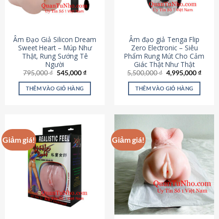
Âm Đạo Giả Silicon Dream
Âm đạo giả Tenga Flip
Sweet Heart – Múp Như
Zero Electronic – Siêu
Thật, Rung Sướng Tê
Phẩm Rung Mút Cho Cảm
Người
Giác Thật Như Thật
Giá
Giá
Giá
Giá
795,000
₫
545,000
₫
5,500,000
₫
4,995,000
₫
gốc
hiện
gốc
hiện
là:
tại
là:
tại
THÊM VÀO GIỎ HÀNG
THÊM VÀO GIỎ HÀNG
795,000 ₫.
là:
5,500,000 ₫.
là:
545,000 ₫.
4,995
Giảm giá!
Giảm giá!