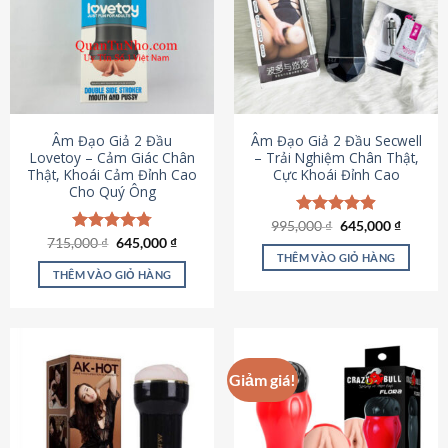
Âm Đạo Giả 2 Đầu
Âm Đạo Giả 2 Đầu Secwell
Lovetoy – Cảm Giác Chân
– Trải Nghiệm Chân Thật,
Thật, Khoái Cảm Đỉnh Cao
Cực Khoái Đỉnh Cao
Cho Quý Ông
Giá
Giá
995,000
Được xếp
₫
645,000
₫
gốc
hiện
Giá
Giá
hạng
4.88
715,000
Được xếp
₫
645,000
₫
là:
tại
gốc
hiện
5 sao
THÊM VÀO GIỎ HÀNG
hạng
4.79
995,000 ₫.
là:
là:
tại
5 sao
THÊM VÀO GIỎ HÀNG
645,000
715,000 ₫.
là:
645,000 ₫.
Giảm giá!