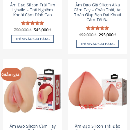
Âm Đạo Silicon Trái Tim
Âm Đạo Giả Silicon Aika
Lybaile – Trải Nghiệm
Cầm Tay – Chân Thật, An
Khoái Cảm Đỉnh Cao
Toàn Giúp Bạn Đạt Khoái
Cảm Tối Đa
Giá
Giá
750,000
Được xếp
₫
545,000
₫
gốc
hiện
hạng
4.70
Giá
Giá
499,000
Được xếp
₫
295,000
₫
là:
tại
gốc
hiện
5 sao
THÊM VÀO GIỎ HÀNG
hạng
4.75
750,000 ₫.
là:
là:
tại
5 sao
THÊM VÀO GIỎ HÀNG
545,000 ₫.
499,000 ₫.
là:
295,000
Giảm giá!
Âm Đạo Silicon Cầm Tay
Âm Đạo Silicon Trái Đào