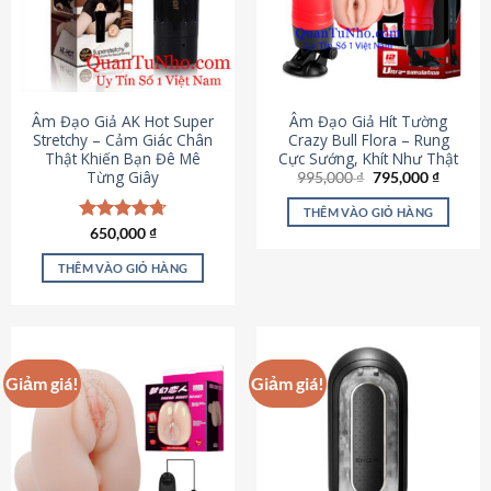
Âm Đạo Giả AK Hot Super
Âm Đạo Giả Hít Tường
Stretchy – Cảm Giác Chân
Crazy Bull Flora – Rung
Thật Khiến Bạn Đê Mê
Cực Sướng, Khít Như Thật
Từng Giây
Giá
Giá
995,000
₫
795,000
₫
gốc
hiện
là:
tại
THÊM VÀO GIỎ HÀNG
995,000 ₫.
là:
Được xếp
650,000
₫
795,000
hạng
4.75
5 sao
THÊM VÀO GIỎ HÀNG
Giảm giá!
Giảm giá!