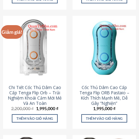
430,000 ₫.
là:
650,000 ₫.
là:
195,000 ₫.
295,000
Giảm giá!
Chi Tiết Cốc Thủ Dâm Cao
Cốc Thủ Dâm Cao Cấp
Cấp Tenga Flip Orb – Trải
Tenga Flip ORB Pastaio –
Nghiệm Khoái Cảm Mới Mẻ
Kích Thích Mạnh Mẽ, Dễ
Và An Toàn
Gây “Nghiện”
Giá
Giá
2,200,000
₫
1,995,000
₫
1,995,000
₫
gốc
hiện
là:
tại
THÊM VÀO GIỎ HÀNG
THÊM VÀO GIỎ HÀNG
2,200,000 ₫.
là:
1,995,000 ₫.