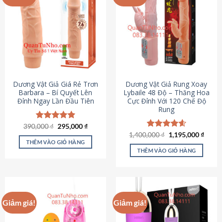
Dương Vật Giả Giá Rẻ Trơn
Dương Vật Giả Rung Xoay
Barbara – Bí Quyết Lên
Lybaile 48 Độ – Thăng Hoa
Đỉnh Ngay Lần Đầu Tiên
Cực Đỉnh Với 120 Chế Độ
Rung
Giá
Giá
390,000
Được xếp
₫
295,000
₫
gốc
hiện
hạng
4.90
Giá
Giá
1,400,000
Được xếp
₫
1,195,000
₫
là:
tại
gốc
hiện
5 sao
THÊM VÀO GIỎ HÀNG
hạng
4.62
390,000 ₫.
là:
là:
tại
5 sao
THÊM VÀO GIỎ HÀNG
295,000 ₫.
1,400,000 ₫.
là:
1,195
Giảm giá!
Giảm giá!