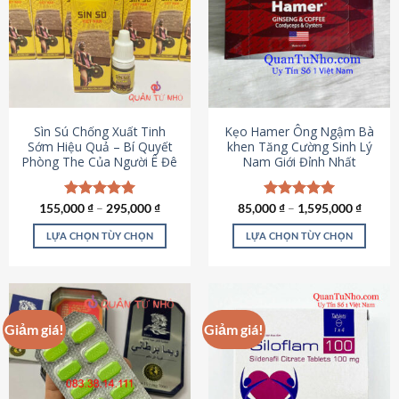
thể.
Các
tùy
chọn
có
thể
được
Sìn Sú Chống Xuất Tinh
Kẹo Hamer Ông Ngậm Bà
chọn
Sớm Hiệu Quả – Bí Quyết
khen Tăng Cường Sinh Lý
Phòng The Của Người Ê Đê
Nam Giới Đỉnh Nhất
trên
trang
sản
155,000
Được xếp
₫
–
295,000
₫
85,000
Được xếp
₫
–
1,595,000
₫
phẩm
hạng
4.95
hạng
5.00
5 sao
5 sao
LỰA CHỌN TÙY CHỌN
LỰA CHỌN TÙY CHỌN
Sản
Sản
phẩm
phẩm
này
này
có
có
Giảm giá!
Giảm giá!
nhiều
nhiều
biến
biến
thể.
thể.
Các
Các