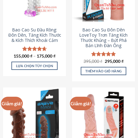
tùy
chọn
có
thể
được
Bao Cao Su Đầu Rồng:
Bao Cao Su Đôn Dên
chọn
Đôn Dên, Tăng Kích Thước
LoveToy Trơn Tăng Kích
& Kích Thích Khoái Cảm
Thước Khủng – Bứt Phá
trên
Bản Lĩnh Đàn Ông
trang
sản
155,000
Được xếp
₫
–
175,000
₫
phẩm
hạng
4.69
Giá
Giá
395,000
Được xếp
₫
295,000
₫
gốc
hiện
5 sao
LỰA CHỌN TÙY CHỌN
hạng
4.82
là:
tại
5 sao
THÊM VÀO GIỎ HÀNG
Sản
395,000 ₫.
là:
295,000
phẩm
này
có
nhiều
Giảm giá!
Giảm giá!
biến
thể.
Các
tùy
chọn
có