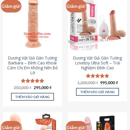
Giảm giá!
Giảm giá!
Dương Vật Giả Gắn Tường
Dương Vật Giả Gắn Tường
Barbara – Đỉnh Cao Khoái
Lovetoy Ultra Soft – Trải
Cảm Chị Em Không Nên Bỏ
Nghiệm Đỉnh Cao
Lỡ
Giá
Giá
1,200,000
Được xếp
₫
995,000
₫
gốc
hiện
Giá
Giá
hạng
4.82
350,000
Được xếp
₫
295,000
₫
là:
tại
gốc
hiện
5 sao
THÊM VÀO GIỎ HÀNG
hạng
4.79
1,200,000 ₫.
là:
là:
tại
5 sao
THÊM VÀO GIỎ HÀNG
995,00
350,000 ₫.
là:
295,000 ₫.
Giảm giá!
Giảm giá!