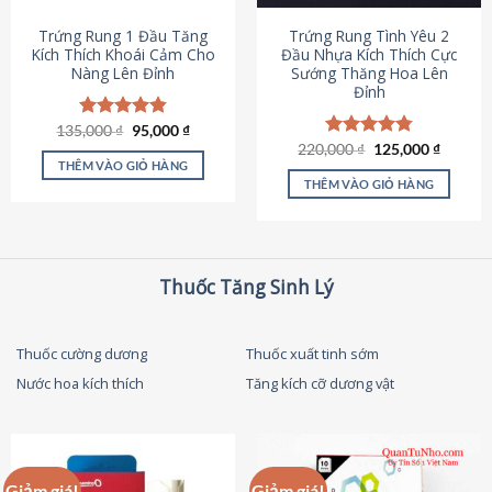
thể
được
Trứng Rung 1 Đầu Tăng
Trứng Rung Tình Yêu 2
chọn
Kích Thích Khoái Cảm Cho
Đầu Nhựa Kích Thích Cực
Nàng Lên Đỉnh
Sướng Thăng Hoa Lên
trên
Đỉnh
trang
sản
Giá
Giá
135,000
Được xếp
₫
95,000
₫
phẩm
gốc
hiện
hạng
4.87
Giá
Giá
220,000
Được xếp
₫
125,000
₫
là:
tại
gốc
hiện
5 sao
THÊM VÀO GIỎ HÀNG
hạng
4.79
135,000 ₫.
là:
là:
tại
5 sao
THÊM VÀO GIỎ HÀNG
95,000 ₫.
220,000 ₫.
là:
125,000
Thuốc Tăng Sinh Lý
Thuốc cường dương
Thuốc xuất tinh sớm
Nước hoa kích thích
Tăng kích cỡ dương vật
Giảm giá!
Giảm giá!