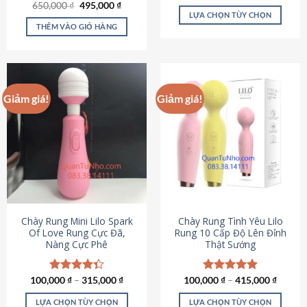
Giá
Giá
hạng
4.80
650,000
Được xếp
₫
495,000
₫
gốc
hiện
5 sao
LỰA CHỌN TÙY CHỌN
hạng
4.72
là:
tại
5 sao
THÊM VÀO GIỎ HÀNG
Sản
650,000 ₫.
là:
495,000 ₫.
phẩm
này
có
nhiều
Giảm giá!
Giảm giá!
biến
thể.
Các
tùy
chọn
có
thể
được
chọn
Chày Rung Mini Lilo Spark
Chày Rung Tình Yêu Lilo
Of Love Rung Cực Đã,
Rung 10 Cấp Độ Lên Đỉnh
trên
Nàng Cực Phê
Thật Sướng
trang
sản
phẩm
100,000
Được xếp
₫
–
315,000
₫
100,000
Được xếp
₫
–
415,000
₫
hạng
4.33
hạng
4.94
5 sao
5 sao
LỰA CHỌN TÙY CHỌN
LỰA CHỌN TÙY CHỌN