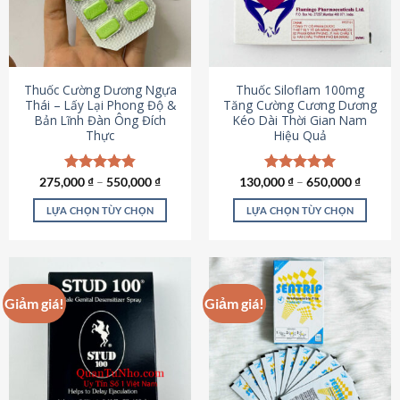
tùy
tùy
chọn
chọn
có
có
thể
thể
được
được
Thuốc Cường Dương Ngựa
Thuốc Siloflam 100mg
chọn
chọn
Thái – Lấy Lại Phong Độ &
Tăng Cường Cương Dương
Bản Lĩnh Đàn Ông Đích
Kéo Dài Thời Gian Nam
trên
trên
Thực
Hiệu Quả
trang
trang
sản
sản
phẩm
phẩm
275,000
Được xếp
₫
–
550,000
₫
130,000
Được xếp
₫
–
650,000
₫
hạng
4.87
hạng
5.00
5 sao
5 sao
LỰA CHỌN TÙY CHỌN
LỰA CHỌN TÙY CHỌN
Sản
Sản
phẩm
phẩm
này
này
có
có
Giảm giá!
Giảm giá!
nhiều
nhiều
biến
biến
thể.
thể.
Các
Các
tùy
tùy
chọn
chọn