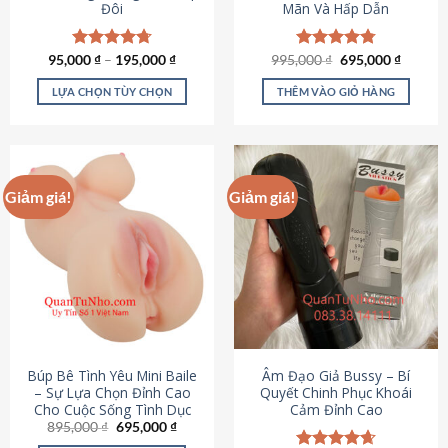
Đôi
Mãn Và Hấp Dẫn
Giá
Giá
95,000
Được xếp
₫
–
195,000
₫
995,000
Được xếp
₫
695,000
₫
gốc
hiện
hạng
4.70
hạng
4.80
là:
tại
5 sao
5 sao
LỰA CHỌN TÙY CHỌN
THÊM VÀO GIỎ HÀNG
995,000 ₫.
là:
695,000
Sản
phẩm
này
có
Giảm giá!
Giảm giá!
nhiều
biến
thể.
Các
tùy
chọn
có
thể
được
Búp Bê Tình Yêu Mini Baile
Âm Đạo Giả Bussy – Bí
chọn
– Sự Lựa Chọn Đỉnh Cao
Quyết Chinh Phục Khoái
Cho Cuộc Sống Tình Dục
Cảm Đỉnh Cao
trên
Giá
Giá
895,000
₫
695,000
₫
trang
gốc
hiện