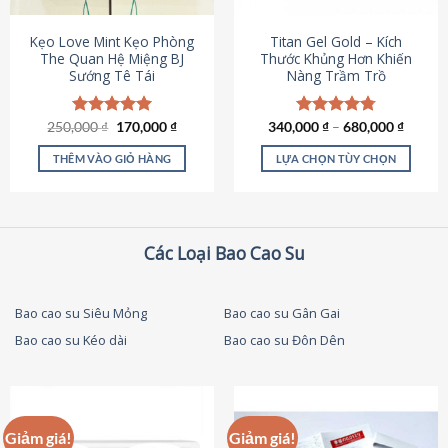
thể
được
Kẹo Love Mint Kẹo Phòng
Titan Gel Gold – Kích
chọn
The Quan Hệ Miệng BJ
Thước Khủng Hơn Khiến
Sướng Tê Tái
Nàng Trầm Trồ
trên
trang
sản
Giá
Giá
250,000
Được xếp
₫
170,000
₫
340,000
Được xếp
₫
–
680,000
₫
phẩm
gốc
hiện
hạng
5.00
hạng
4.79
là:
tại
5 sao
5 sao
THÊM VÀO GIỎ HÀNG
LỰA CHỌN TÙY CHỌN
250,000 ₫.
là:
170,000 ₫.
Sản
phẩm
này
có
Các Loại Bao Cao Su
nhiều
biến
thể.
Bao cao su Siêu Mỏng
Bao cao su Gân Gai
Các
Bao cao su Kéo dài
Bao cao su Đôn Dên
tùy
chọn
có
thể
được
Giảm giá!
Giảm giá!