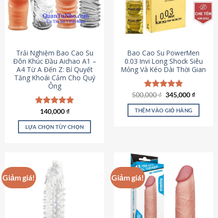
Trải Nghiệm Bao Cao Su
Bao Cao Su PowerMen
Đôn Khúc Đầu Aichao A1 –
0.03 Invi Long Shock Siêu
A4 Từ A Đến Z: Bí Quyết
Mỏng Và Kéo Dài Thời Gian
Tăng Khoái Cảm Cho Quý
Ông
Giá
Giá
500,000
Được xếp
₫
345,000
₫
gốc
hiện
hạng
4.85
là:
tại
5 sao
THÊM VÀO GIỎ HÀNG
Được xếp
140,000
₫
500,000 ₫.
là:
hạng
4.88
345,000
5 sao
LỰA CHỌN TÙY CHỌN
Sản
phẩm
này
có
Giảm giá!
Giảm giá!
nhiều
biến
thể.
Các