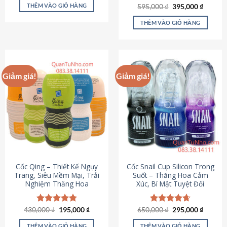
sản
là:
tại
THÊM VÀO GIỎ HÀNG
Giá
Giá
595,000
Được xếp
₫
395,000
₫
895,000 ₫.
là:
phẩm
gốc
hiện
hạng
4.64
695,000 ₫.
là:
tại
5 sao
THÊM VÀO GIỎ HÀNG
595,000 ₫.
là:
395,000
Giảm giá!
Giảm giá!
Cốc Qing – Thiết Kế Ngụy
Cốc Snail Cup Silicon Trong
Trang, Siêu Mềm Mại, Trải
Suốt – Thăng Hoa Cảm
Nghiệm Thăng Hoa
Xúc, Bí Mật Tuyệt Đối
Giá
Giá
Giá
Giá
430,000
Được xếp
₫
195,000
₫
650,000
Được xếp
₫
295,000
₫
gốc
hiện
gốc
hiện
hạng
4.78
hạng
4.69
là:
tại
là:
tại
5 sao
5 sao
THÊM VÀO GIỎ HÀNG
THÊM VÀO GIỎ HÀNG