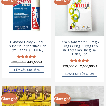
Dynamo Delay – Chai
Tem Ngậm Vinix 100mg –
Thuốc Xịt Chống Xuất Tinh
Tăng Cường Dương Kéo
Sớm Hàng Đầu Tại Mỹ
Dài Thời Gian Hàng Đầu
Hàn Quốc
Giá
Giá
600,000
Được xếp
₫
445,000
₫
gốc
hiện
hạng
5.00
130,000
Được xếp
₫
–
2,100,000
₫
là:
tại
5 sao
THÊM VÀO GIỎ HÀNG
hạng
5.00
600,000 ₫.
là:
5 sao
LỰA CHỌN TÙY CHỌN
445,000 ₫.
Sản
phẩm
này
có
Giảm giá!
Giảm giá!
nhiều
biến