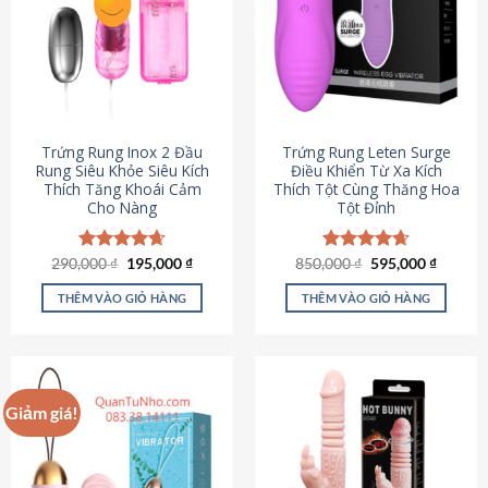
Trứng Rung Inox 2 Đầu
Trứng Rung Leten Surge
Rung Siêu Khỏe Siêu Kích
Điều Khiển Từ Xa Kích
Thích Tăng Khoái Cảm
Thích Tột Cùng Thăng Hoa
Cho Nàng
Tột Đỉnh
Giá
Giá
Giá
Giá
290,000
Được xếp
₫
195,000
₫
850,000
Được xếp
₫
595,000
₫
gốc
hiện
gốc
hiện
hạng
4.64
hạng
4.69
là:
tại
là:
tại
5 sao
5 sao
THÊM VÀO GIỎ HÀNG
THÊM VÀO GIỎ HÀNG
290,000 ₫.
là:
850,000 ₫.
là:
195,000 ₫.
595,000
Giảm giá!