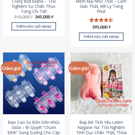
Crazy Bull Eliana – Trải
Mềm Mại Như Thật – Cảm
Nghiệm Sự Chân Thực
Giác Thật, Mê Ly Từng
Từng Chi Tiết
Phút
Giá
Giá
545,000
₫
345,000
₫
gốc
hiện
là:
tại
THÊM VÀO GIỎ HÀNG
Được xếp
395,000
₫
545,000 ₫.
là:
hạng
4.53
345,000 ₫.
5 sao
THÊM VÀO GIỎ HÀNG
Giảm giá!
Giảm giá!
Bao Cao Su Đôn Dên Khúc
Búp Bê Tình Yêu Leten
Giữa – Bí Quyết “Chạm
Nagase Yui: Trải Nghiệm
Đỉnh” Sung Sướng Cho Cặp
Tình Dục Chân Thật, Thỏa