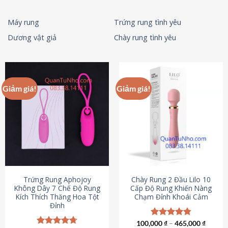
Máy rung
Trứng rung tình yêu
Dương vật giả
Chày rung tình yêu
Giảm giá!
Giảm giá!
Trứng Rung Aphojoy
Chày Rung 2 Đầu Lilo 10
Không Dây 7 Chế Độ Rung
Cấp Độ Rung Khiến Nàng
Kích Thích Thăng Hoa Tột
Chạm Đỉnh Khoái Cảm
Đỉnh
100,000
Được xếp
₫
–
465,000
₫