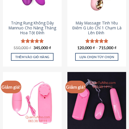
Trứng Rung Không Dây
Máy Massage Tình Yêu
Mannuo Cho Nàng Thăng
Điểm G Lilo Chỉ 1 Chạm Là
Hoa Tột Đỉnh
Lên Đỉnh
Giá
Giá
550,000
Được xếp
₫
345,000
₫
120,000
Được xếp
₫
–
715,000
₫
gốc
hiện
hạng
4.81
hạng
4.85
là:
tại
5 sao
5 sao
THÊM VÀO GIỎ HÀNG
LỰA CHỌN TÙY CHỌN
550,000 ₫.
là:
345,000 ₫.
Sản
phẩm
này
có
Giảm giá!
Giảm giá!
nhiều
biến
thể.
Các
tùy
chọn
có