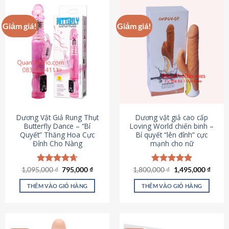
Giảm giá!
Giảm giá!
Dương Vật Giả Rung Thụt
Dương vật giả cao cấp
Butterfly Dance – “Bí
Loving World chiến binh –
Quyết” Thăng Hoa Cực
Bí quyết “lên đỉnh” cực
Đỉnh Cho Nàng
mạnh cho nữ
Giá
Giá
Giá
Giá
1,095,000
Được xếp
₫
795,000
₫
1,800,000
Được xếp
₫
1,495,000
₫
gốc
hiện
gốc
hiện
hạng
4.65
hạng
4.89
là:
tại
là:
tại
5 sao
5 sao
THÊM VÀO GIỎ HÀNG
THÊM VÀO GIỎ HÀNG
1,095,000 ₫.
là:
1,800,000 ₫.
là:
795,000 ₫.
1,495