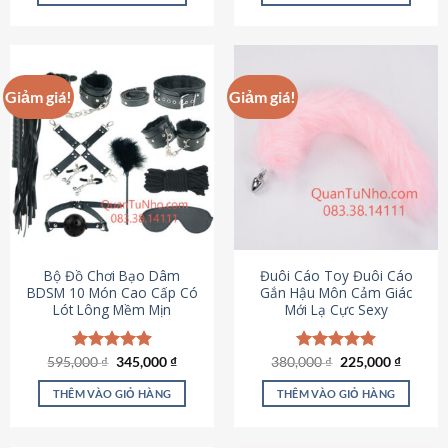
Sản
Sản
phẩm
phẩm
này
này
có
có
Giảm giá!
Giảm giá!
nhiều
nhiều
biến
biến
thể.
thể.
Các
Các
tùy
tùy
chọn
chọn
có
có
thể
thể
được
được
Bộ Đồ Chơi Bạo Dâm
Đuôi Cáo Toy Đuôi Cáo
chọn
chọn
BDSM 10 Món Cao Cấp Có
Gắn Hậu Môn Cảm Giác
Lót Lông Mềm Mịn
Mới Lạ Cực Sexy
trên
trên
trang
trang
sản
sản
Giá
Giá
Giá
Giá
595,000
Được xếp
₫
345,000
₫
380,000
Được xếp
₫
225,000
₫
phẩm
phẩm
gốc
hiện
gốc
hiện
hạng
4.88
hạng
4.88
là:
tại
là:
tại
5 sao
5 sao
THÊM VÀO GIỎ HÀNG
THÊM VÀO GIỎ HÀNG
595,000 ₫.
là:
380,000 ₫.
là:
345,000 ₫.
225,000