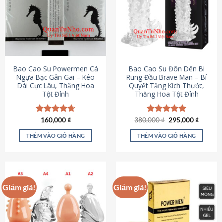
thể.
Các
tùy
chọn
có
thể
được
Bao Cao Su Powermen Cá
Bao Cao Su Đôn Dên Bi
chọn
Ngựa Bạc Gân Gai – Kéo
Rung Đầu Brave Man – Bí
Dài Cực Lâu, Thăng Hoa
Quyết Tăng Kích Thước,
trên
Tột Đỉnh
Thăng Hoa Tột Đỉnh
trang
sản
phẩm
Giá
Giá
Được xếp
160,000
₫
380,000
Được xếp
₫
295,000
₫
gốc
hiện
hạng
4.73
hạng
5.00
là:
tại
5 sao
5 sao
THÊM VÀO GIỎ HÀNG
THÊM VÀO GIỎ HÀNG
380,000 ₫.
là:
295,000
Giảm giá!
Giảm giá!