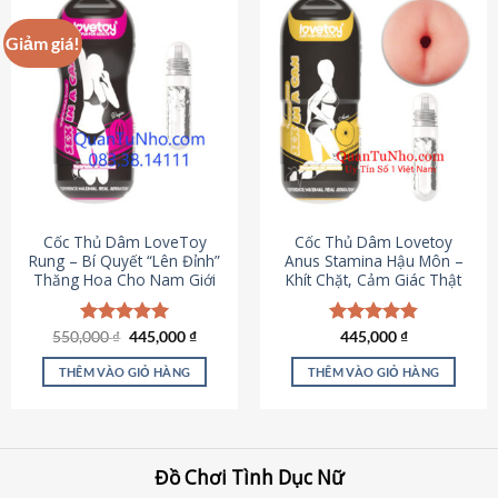
Giảm giá!
Cốc Thủ Dâm LoveToy
Cốc Thủ Dâm Lovetoy
Rung – Bí Quyết “Lên Đỉnh”
Anus Stamina Hậu Môn –
Thăng Hoa Cho Nam Giới
Khít Chặt, Cảm Giác Thật
Giá
Giá
550,000
Được xếp
₫
445,000
₫
Được xếp
445,000
₫
gốc
hiện
hạng
5.00
hạng
4.84
là:
tại
5 sao
5 sao
THÊM VÀO GIỎ HÀNG
THÊM VÀO GIỎ HÀNG
550,000 ₫.
là:
445,000 ₫.
Đồ Chơi Tình Dục Nữ