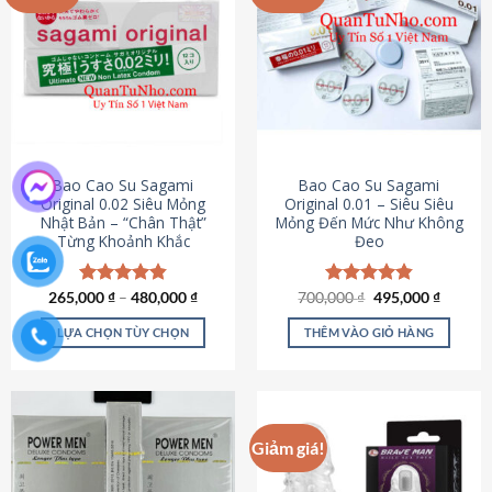
chọn
trên
trang
sản
phẩm
Bao Cao Su Sagami
Bao Cao Su Sagami
Original 0.02 Siêu Mỏng
Original 0.01 – Siêu Siêu
Nhật Bản – “Chân Thật”
Mỏng Đến Mức Như Không
Từng Khoảnh Khắc
Đeo
Giá
Giá
265,000
Được xếp
₫
–
480,000
₫
700,000
Được xếp
₫
495,000
₫
gốc
hiện
hạng
4.87
hạng
4.83
là:
tại
5 sao
5 sao
LỰA CHỌN TÙY CHỌN
THÊM VÀO GIỎ HÀNG
700,000 ₫.
là:
495,000
Sản
phẩm
này
có
Giảm giá!
nhiều
biến