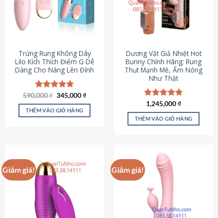
Trứng Rung Không Dây
Dương Vật Giả Nhiệt Hot
Lilo Kích Thích Điểm G Dễ
Bunny Chính Hãng: Rung
Dàng Cho Nàng Lên Đỉnh
Thụt Mạnh Mẽ, Ấm Nóng
Như Thật
Giá
Giá
590,000
Được xếp
₫
345,000
₫
gốc
hiện
hạng
4.79
Được xếp
1,245,000
₫
là:
tại
5 sao
THÊM VÀO GIỎ HÀNG
hạng
4.73
590,000 ₫.
là:
5 sao
THÊM VÀO GIỎ HÀNG
345,000 ₫.
Giảm giá!
Giảm giá!