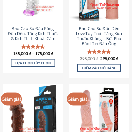
tùy
chọn
có
thể
được
Bao Cao Su Đầu Rồng:
Bao Cao Su Đôn Dên
chọn
Đôn Dên, Tăng Kích Thước
LoveToy Trơn Tăng Kích
& Kích Thích Khoái Cảm
Thước Khủng – Bứt Phá
trên
Bản Lĩnh Đàn Ông
trang
sản
155,000
Được xếp
₫
–
175,000
₫
phẩm
hạng
4.69
Giá
Giá
395,000
Được xếp
₫
295,000
₫
gốc
hiện
5 sao
LỰA CHỌN TÙY CHỌN
hạng
4.82
là:
tại
5 sao
THÊM VÀO GIỎ HÀNG
Sản
395,000 ₫.
là:
295,000
phẩm
này
có
nhiều
Giảm giá!
Giảm giá!
biến
thể.
Các
tùy
chọn
có