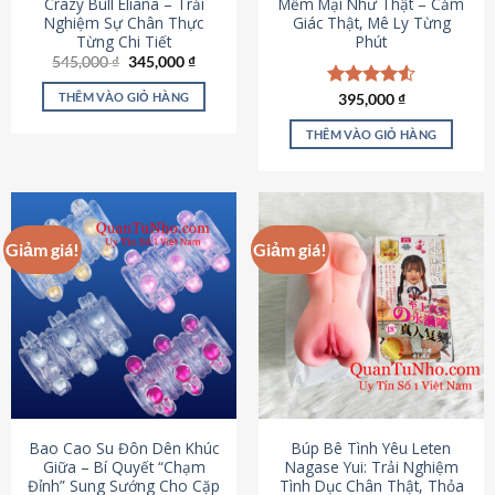
Crazy Bull Eliana – Trải
Mềm Mại Như Thật – Cảm
Nghiệm Sự Chân Thực
Giác Thật, Mê Ly Từng
Từng Chi Tiết
Phút
Giá
Giá
545,000
₫
345,000
₫
gốc
hiện
là:
tại
THÊM VÀO GIỎ HÀNG
Được xếp
395,000
₫
545,000 ₫.
là:
hạng
4.53
345,000 ₫.
5 sao
THÊM VÀO GIỎ HÀNG
Giảm giá!
Giảm giá!
Bao Cao Su Đôn Dên Khúc
Búp Bê Tình Yêu Leten
Giữa – Bí Quyết “Chạm
Nagase Yui: Trải Nghiệm
Đỉnh” Sung Sướng Cho Cặp
Tình Dục Chân Thật, Thỏa