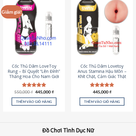
Giảm giá!
Cốc Thủ Dâm LoveToy
Cốc Thủ Dâm Lovetoy
Rung – Bí Quyết “Lên Đỉnh”
Anus Stamina Hậu Môn –
Thăng Hoa Cho Nam Giới
Khít Chặt, Cảm Giác Thật
Giá
Giá
550,000
Được xếp
₫
445,000
₫
Được xếp
445,000
₫
gốc
hiện
hạng
5.00
hạng
4.84
là:
tại
5 sao
5 sao
THÊM VÀO GIỎ HÀNG
THÊM VÀO GIỎ HÀNG
550,000 ₫.
là:
445,000 ₫.
Đồ Chơi Tình Dục Nữ