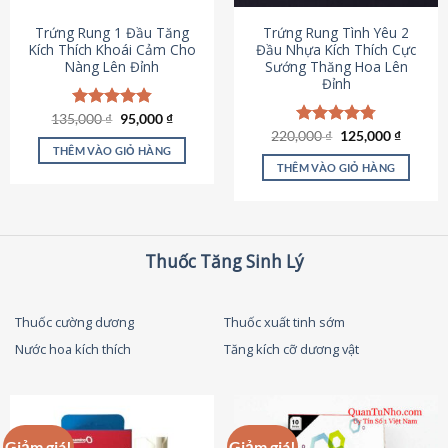
thể
được
Trứng Rung 1 Đầu Tăng
Trứng Rung Tình Yêu 2
chọn
Kích Thích Khoái Cảm Cho
Đầu Nhựa Kích Thích Cực
Nàng Lên Đỉnh
Sướng Thăng Hoa Lên
trên
Đỉnh
trang
sản
Giá
Giá
135,000
Được xếp
₫
95,000
₫
phẩm
gốc
hiện
hạng
4.87
Giá
Giá
220,000
Được xếp
₫
125,000
₫
là:
tại
gốc
hiện
5 sao
THÊM VÀO GIỎ HÀNG
hạng
4.79
135,000 ₫.
là:
là:
tại
5 sao
THÊM VÀO GIỎ HÀNG
95,000 ₫.
220,000 ₫.
là:
125,000
Thuốc Tăng Sinh Lý
Thuốc cường dương
Thuốc xuất tinh sớm
Nước hoa kích thích
Tăng kích cỡ dương vật
Giảm giá!
Giảm giá!