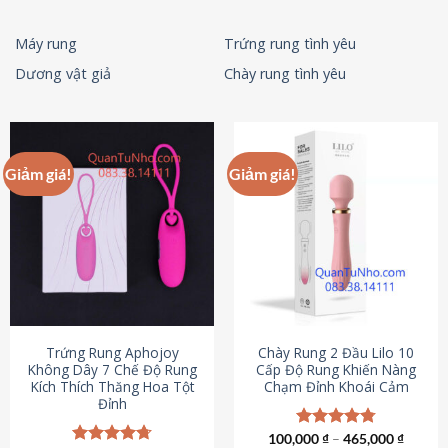
Máy rung
Trứng rung tình yêu
Dương vật giả
Chày rung tình yêu
Giảm giá!
Giảm giá!
Trứng Rung Aphojoy
Chày Rung 2 Đầu Lilo 10
Không Dây 7 Chế Độ Rung
Cấp Độ Rung Khiến Nàng
Kích Thích Thăng Hoa Tột
Chạm Đỉnh Khoái Cảm
Đỉnh
100,000
Được xếp
₫
–
465,000
₫