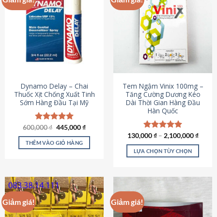
Dynamo Delay – Chai
Tem Ngậm Vinix 100mg –
Thuốc Xịt Chống Xuất Tinh
Tăng Cường Dương Kéo
Sớm Hàng Đầu Tại Mỹ
Dài Thời Gian Hàng Đầu
Hàn Quốc
Giá
Giá
600,000
Được xếp
₫
445,000
₫
gốc
hiện
hạng
5.00
130,000
Được xếp
₫
–
2,100,000
₫
là:
tại
5 sao
THÊM VÀO GIỎ HÀNG
hạng
5.00
600,000 ₫.
là:
5 sao
LỰA CHỌN TÙY CHỌN
445,000 ₫.
Sản
phẩm
này
có
Giảm giá!
Giảm giá!
nhiều
biến