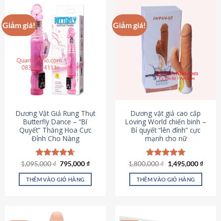
Giảm giá!
Giảm giá!
Dương Vật Giả Rung Thụt
Dương vật giả cao cấp
Butterfly Dance – “Bí
Loving World chiến binh –
Quyết” Thăng Hoa Cực
Bí quyết “lên đỉnh” cực
Đỉnh Cho Nàng
mạnh cho nữ
Giá
Giá
Giá
Giá
1,095,000
Được xếp
₫
795,000
₫
1,800,000
Được xếp
₫
1,495,000
₫
gốc
hiện
gốc
hiện
hạng
4.65
hạng
4.89
là:
tại
là:
tại
5 sao
5 sao
THÊM VÀO GIỎ HÀNG
THÊM VÀO GIỎ HÀNG
1,095,000 ₫.
là:
1,800,000 ₫.
là:
795,000 ₫.
1,495