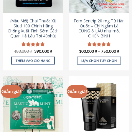
có
có
thể
thể
được
được
(Mẫu Mới) Chai Thuốc Xịt
Tem Sentrip 20 mg Từ Hàn
chọn
chọn
Stud 100 Chính Hãng
Quốc – Chỉ Ngậm Là
Chống Xuất Tinh Sớm Cách
CỨNG & LÂU như một
trên
trên
Quan Hệ Lâu Tới 40phút
CHIẾN BINH
trang
trang
sản
sản
phẩm
phẩm
Giá
Giá
480,000
Được xếp
₫
390,000
₫
100,000
Được xếp
₫
–
750,000
₫
gốc
hiện
hạng
5.00
hạng
5.00
là:
tại
5 sao
5 sao
THÊM VÀO GIỎ HÀNG
LỰA CHỌN TÙY CHỌN
480,000 ₫.
là:
390,000 ₫.
Sản
phẩm
này
có
Giảm giá!
Giảm giá!
nhiều
biến
thể.
Các
tùy
chọn
có