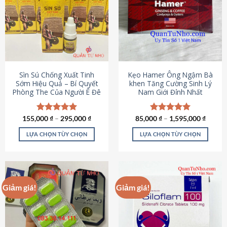
thể.
Các
tùy
chọn
có
thể
được
Sìn Sú Chống Xuất Tinh
Kẹo Hamer Ông Ngậm Bà
chọn
Sớm Hiệu Quả – Bí Quyết
khen Tăng Cường Sinh Lý
Phòng The Của Người Ê Đê
Nam Giới Đỉnh Nhất
trên
trang
sản
155,000
Được xếp
₫
–
295,000
₫
85,000
Được xếp
₫
–
1,595,000
₫
phẩm
hạng
4.95
hạng
5.00
5 sao
5 sao
LỰA CHỌN TÙY CHỌN
LỰA CHỌN TÙY CHỌN
Sản
Sản
phẩm
phẩm
này
này
có
có
Giảm giá!
Giảm giá!
nhiều
nhiều
biến
biến
thể.
thể.
Các
Các