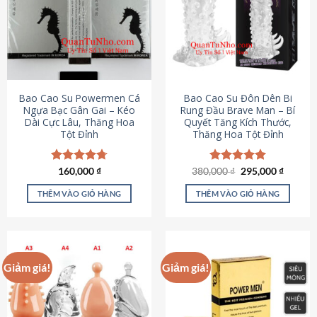
thể.
Các
tùy
chọn
có
thể
được
Bao Cao Su Powermen Cá
Bao Cao Su Đôn Dên Bi
chọn
Ngựa Bạc Gân Gai – Kéo
Rung Đầu Brave Man – Bí
Dài Cực Lâu, Thăng Hoa
Quyết Tăng Kích Thước,
trên
Tột Đỉnh
Thăng Hoa Tột Đỉnh
trang
sản
phẩm
Giá
Giá
Được xếp
160,000
₫
380,000
Được xếp
₫
295,000
₫
gốc
hiện
hạng
4.73
hạng
5.00
là:
tại
5 sao
5 sao
THÊM VÀO GIỎ HÀNG
THÊM VÀO GIỎ HÀNG
380,000 ₫.
là:
295,000
Giảm giá!
Giảm giá!