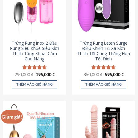
Trứng Rung Inox 2 Đầu
Trứng Rung Leten Surge
Rung Siêu Khỏe Siêu Kích
Điều Khiển Từ Xa Kích
Thích Tăng Khoái Cảm
Thích Tột Cùng Thăng Hoa
Cho Nàng
Tột Đỉnh
Giá
Giá
Giá
Giá
290,000
Được xếp
₫
195,000
₫
850,000
Được xếp
₫
595,000
₫
gốc
hiện
gốc
hiện
hạng
4.64
hạng
4.69
là:
tại
là:
tại
5 sao
5 sao
THÊM VÀO GIỎ HÀNG
THÊM VÀO GIỎ HÀNG
290,000 ₫.
là:
850,000 ₫.
là:
195,000 ₫.
595,000
Giảm giá!