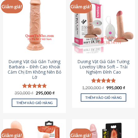
Giảm giá!
Giảm giá!
Dương Vật Giả Gắn Tường
Dương Vật Giả Gắn Tường
Barbara – Đỉnh Cao Khoái
Lovetoy Ultra Soft – Trải
Cảm Chị Em Không Nên Bỏ
Nghiệm Đỉnh Cao
Lỡ
Giá
Giá
1,200,000
Được xếp
₫
995,000
₫
gốc
hiện
Giá
Giá
hạng
4.82
350,000
Được xếp
₫
295,000
₫
là:
tại
gốc
hiện
5 sao
THÊM VÀO GIỎ HÀNG
hạng
4.79
1,200,000 ₫.
là:
là:
tại
5 sao
THÊM VÀO GIỎ HÀNG
995,00
350,000 ₫.
là:
295,000 ₫.
Giảm giá!
Giảm giá!