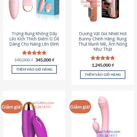
Trứng Rung Không Dây
Dương Vật Giả Nhiệt Hot
Lilo Kích Thích Điểm G Dễ
Bunny Chính Hãng: Rung
Dàng Cho Nàng Lên Đỉnh
Thụt Mạnh Mẽ, Ấm Nóng
Như Thật
Giá
Giá
590,000
Được xếp
₫
345,000
₫
gốc
hiện
hạng
4.79
Được xếp
1,245,000
₫
là:
tại
5 sao
THÊM VÀO GIỎ HÀNG
hạng
4.73
590,000 ₫.
là:
5 sao
THÊM VÀO GIỎ HÀNG
345,000 ₫.
Giảm giá!
Giảm giá!