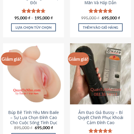
Đôi
Mãn Và Hấp Dẫn
Giá
Giá
95,000
Được xếp
₫
–
195,000
₫
995,000
Được xếp
₫
695,000
₫
gốc
hiện
hạng
4.70
hạng
4.80
là:
tại
5 sao
5 sao
LỰA CHỌN TÙY CHỌN
THÊM VÀO GIỎ HÀNG
995,000 ₫.
là:
695,000
Sản
phẩm
này
có
Giảm giá!
Giảm giá!
nhiều
biến
thể.
Các
tùy
chọn
có
thể
được
Búp Bê Tình Yêu Mini Baile
Âm Đạo Giả Bussy – Bí
chọn
– Sự Lựa Chọn Đỉnh Cao
Quyết Chinh Phục Khoái
Cho Cuộc Sống Tình Dục
Cảm Đỉnh Cao
trên
Giá
Giá
895,000
₫
695,000
₫
trang
gốc
hiện