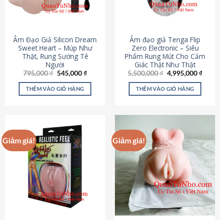
Âm Đạo Giả Silicon Dream
Âm đạo giả Tenga Flip
Sweet Heart – Múp Như
Zero Electronic – Siêu
Thật, Rung Sướng Tê
Phẩm Rung Mút Cho Cảm
Người
Giác Thật Như Thật
Giá
Giá
Giá
Giá
795,000
₫
545,000
₫
5,500,000
₫
4,995,000
₫
gốc
hiện
gốc
hiện
là:
tại
là:
tại
THÊM VÀO GIỎ HÀNG
THÊM VÀO GIỎ HÀNG
795,000 ₫.
là:
5,500,000 ₫.
là:
545,000 ₫.
4,995
Giảm giá!
Giảm giá!