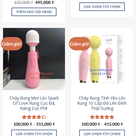
Giá
Giá
hạng
4.80
650,000
Được xếp
₫
495,000
₫
gốc
hiện
5 sao
LỰA CHỌN TÙY CHỌN
hạng
4.72
là:
tại
5 sao
THÊM VÀO GIỎ HÀNG
Sản
650,000 ₫.
là:
495,000 ₫.
phẩm
này
có
nhiều
Giảm giá!
Giảm giá!
biến
thể.
Các
tùy
chọn
có
thể
được
chọn
Chày Rung Mini Lilo Spark
Chày Rung Tình Yêu Lilo
Of Love Rung Cực Đã,
Rung 10 Cấp Độ Lên Đỉnh
trên
Nàng Cực Phê
Thật Sướng
trang
sản
phẩm
100,000
Được xếp
₫
–
315,000
₫
100,000
Được xếp
₫
–
415,000
₫
hạng
4.33
hạng
4.94
5 sao
5 sao
LỰA CHỌN TÙY CHỌN
LỰA CHỌN TÙY CHỌN