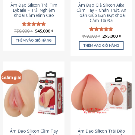
Âm Đạo Silicon Trái Tim
Âm Đạo Giả Silicon Aika
Lybaile – Trải Nghiệm
Cầm Tay – Chân Thật, An
Khoái Cảm Đỉnh Cao
Toàn Giúp Bạn Đạt Khoái
Cảm Tối Đa
Giá
Giá
750,000
Được xếp
₫
545,000
₫
gốc
hiện
hạng
4.70
Giá
Giá
499,000
Được xếp
₫
295,000
₫
là:
tại
gốc
hiện
5 sao
THÊM VÀO GIỎ HÀNG
hạng
4.75
750,000 ₫.
là:
là:
tại
5 sao
THÊM VÀO GIỎ HÀNG
545,000 ₫.
499,000 ₫.
là:
295,000
Giảm giá!
Âm Đạo Silicon Cầm Tay
Âm Đạo Silicon Trái Đào