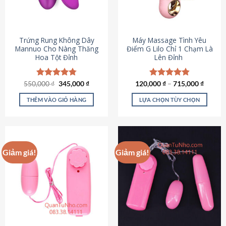
Trứng Rung Không Dây
Máy Massage Tình Yêu
Mannuo Cho Nàng Thăng
Điểm G Lilo Chỉ 1 Chạm Là
Hoa Tột Đỉnh
Lên Đỉnh
Giá
Giá
550,000
Được xếp
₫
345,000
₫
120,000
Được xếp
₫
–
715,000
₫
gốc
hiện
hạng
4.81
hạng
4.85
là:
tại
5 sao
5 sao
THÊM VÀO GIỎ HÀNG
LỰA CHỌN TÙY CHỌN
550,000 ₫.
là:
345,000 ₫.
Sản
phẩm
này
có
Giảm giá!
Giảm giá!
nhiều
biến
thể.
Các
tùy
chọn
có