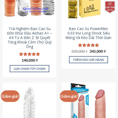
Trải Nghiệm Bao Cao Su
Bao Cao Su PowerMen
Đôn Khúc Đầu Aichao A1 –
0.03 Invi Long Shock Siêu
A4 Từ A Đến Z: Bí Quyết
Mỏng Và Kéo Dài Thời Gian
Tăng Khoái Cảm Cho Quý
Ông
Giá
Giá
500,000
Được xếp
₫
345,000
₫
gốc
hiện
hạng
4.85
là:
tại
5 sao
THÊM VÀO GIỎ HÀNG
Được xếp
140,000
₫
500,000 ₫.
là:
hạng
4.88
345,000
5 sao
LỰA CHỌN TÙY CHỌN
Sản
phẩm
này
có
Giảm giá!
Giảm giá!
nhiều
biến
thể.
Các