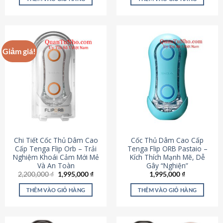
430,000 ₫.
là:
650,000 ₫.
là:
195,000 ₫.
295,000
Giảm giá!
Chi Tiết Cốc Thủ Dâm Cao
Cốc Thủ Dâm Cao Cấp
Cấp Tenga Flip Orb – Trải
Tenga Flip ORB Pastaio –
Nghiệm Khoái Cảm Mới Mẻ
Kích Thích Mạnh Mẽ, Dễ
Và An Toàn
Gây “Nghiện”
Giá
Giá
2,200,000
₫
1,995,000
₫
1,995,000
₫
gốc
hiện
là:
tại
THÊM VÀO GIỎ HÀNG
THÊM VÀO GIỎ HÀNG
2,200,000 ₫.
là:
1,995,000 ₫.