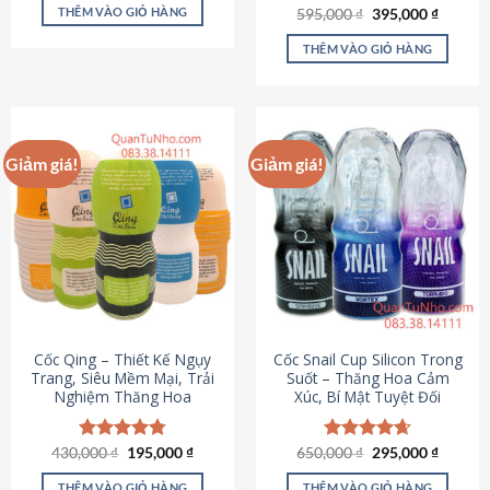
sản
là:
tại
THÊM VÀO GIỎ HÀNG
Giá
Giá
595,000
Được xếp
₫
395,000
₫
895,000 ₫.
là:
phẩm
gốc
hiện
hạng
4.64
695,000 ₫.
là:
tại
5 sao
THÊM VÀO GIỎ HÀNG
595,000 ₫.
là:
395,000
Giảm giá!
Giảm giá!
Cốc Qing – Thiết Kế Ngụy
Cốc Snail Cup Silicon Trong
Trang, Siêu Mềm Mại, Trải
Suốt – Thăng Hoa Cảm
Nghiệm Thăng Hoa
Xúc, Bí Mật Tuyệt Đối
Giá
Giá
Giá
Giá
430,000
Được xếp
₫
195,000
₫
650,000
Được xếp
₫
295,000
₫
gốc
hiện
gốc
hiện
hạng
4.78
hạng
4.69
là:
tại
là:
tại
5 sao
5 sao
THÊM VÀO GIỎ HÀNG
THÊM VÀO GIỎ HÀNG