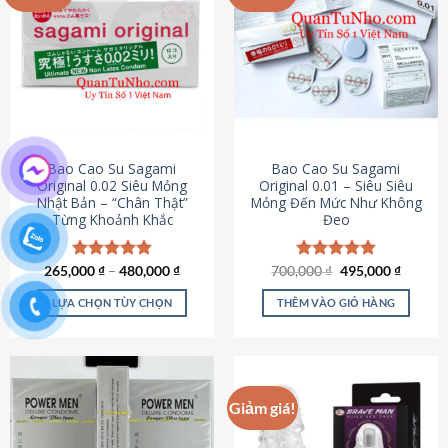
chọn
trên
trang
sản
phẩm
Bao Cao Su Sagami
Bao Cao Su Sagami
Original 0.02 Siêu Mỏng
Original 0.01 – Siêu Siêu
Nhật Bản – “Chân Thật”
Mỏng Đến Mức Như Không
Từng Khoảnh Khắc
Đeo
Giá
Giá
265,000
Được xếp
₫
–
480,000
₫
700,000
Được xếp
₫
495,000
₫
gốc
hiện
hạng
4.87
hạng
4.83
là:
tại
5 sao
5 sao
LỰA CHỌN TÙY CHỌN
THÊM VÀO GIỎ HÀNG
700,000 ₫.
là:
495,000
Sản
phẩm
này
có
Giảm giá!
nhiều
biến