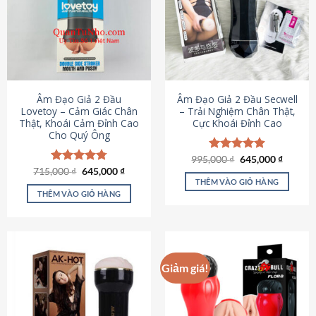
Âm Đạo Giả 2 Đầu
Âm Đạo Giả 2 Đầu Secwell
Lovetoy – Cảm Giác Chân
– Trải Nghiệm Chân Thật,
Thật, Khoái Cảm Đỉnh Cao
Cực Khoái Đỉnh Cao
Cho Quý Ông
Giá
Giá
995,000
Được xếp
₫
645,000
₫
gốc
hiện
Giá
Giá
hạng
4.88
715,000
Được xếp
₫
645,000
₫
là:
tại
gốc
hiện
5 sao
THÊM VÀO GIỎ HÀNG
hạng
4.79
995,000 ₫.
là:
là:
tại
5 sao
THÊM VÀO GIỎ HÀNG
645,000
715,000 ₫.
là:
645,000 ₫.
Giảm giá!