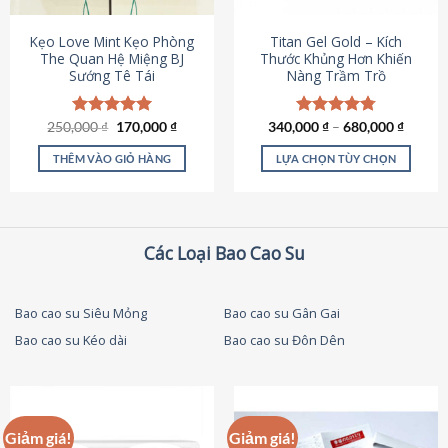
thể
được
Kẹo Love Mint Kẹo Phòng
Titan Gel Gold – Kích
chọn
The Quan Hệ Miệng BJ
Thước Khủng Hơn Khiến
Sướng Tê Tái
Nàng Trầm Trồ
trên
trang
sản
Giá
Giá
250,000
Được xếp
₫
170,000
₫
340,000
Được xếp
₫
–
680,000
₫
phẩm
gốc
hiện
hạng
5.00
hạng
4.79
là:
tại
5 sao
5 sao
THÊM VÀO GIỎ HÀNG
LỰA CHỌN TÙY CHỌN
250,000 ₫.
là:
170,000 ₫.
Sản
phẩm
này
có
Các Loại Bao Cao Su
nhiều
biến
thể.
Bao cao su Siêu Mỏng
Bao cao su Gân Gai
Các
Bao cao su Kéo dài
Bao cao su Đôn Dên
tùy
chọn
có
thể
được
Giảm giá!
Giảm giá!