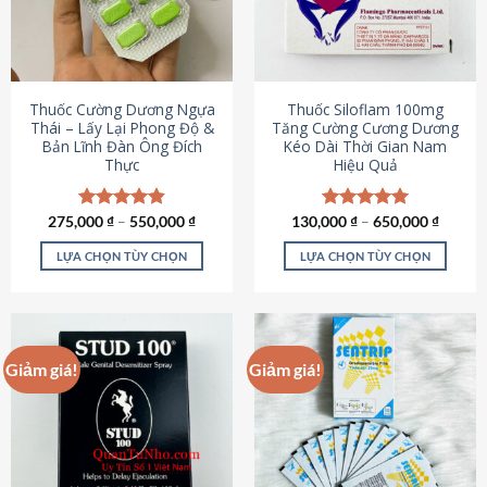
tùy
tùy
chọn
chọn
có
có
thể
thể
được
được
Thuốc Cường Dương Ngựa
Thuốc Siloflam 100mg
chọn
chọn
Thái – Lấy Lại Phong Độ &
Tăng Cường Cương Dương
Bản Lĩnh Đàn Ông Đích
Kéo Dài Thời Gian Nam
trên
trên
Thực
Hiệu Quả
trang
trang
sản
sản
phẩm
phẩm
275,000
Được xếp
₫
–
550,000
₫
130,000
Được xếp
₫
–
650,000
₫
hạng
4.87
hạng
5.00
5 sao
5 sao
LỰA CHỌN TÙY CHỌN
LỰA CHỌN TÙY CHỌN
Sản
Sản
phẩm
phẩm
này
này
có
có
Giảm giá!
Giảm giá!
nhiều
nhiều
biến
biến
thể.
thể.
Các
Các
tùy
tùy
chọn
chọn