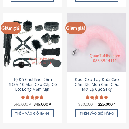
Sản
Sản
phẩm
phẩm
này
này
có
có
Giảm giá!
Giảm giá!
nhiều
nhiều
biến
biến
thể.
thể.
Các
Các
tùy
tùy
chọn
chọn
có
có
thể
thể
được
được
Bộ Đồ Chơi Bạo Dâm
Đuôi Cáo Toy Đuôi Cáo
chọn
chọn
BDSM 10 Món Cao Cấp Có
Gắn Hậu Môn Cảm Giác
Lót Lông Mềm Mịn
Mới Lạ Cực Sexy
trên
trên
trang
trang
sản
sản
Giá
Giá
Giá
Giá
595,000
Được xếp
₫
345,000
₫
380,000
Được xếp
₫
225,000
₫
phẩm
phẩm
gốc
hiện
gốc
hiện
hạng
4.88
hạng
4.88
là:
tại
là:
tại
5 sao
5 sao
THÊM VÀO GIỎ HÀNG
THÊM VÀO GIỎ HÀNG
595,000 ₫.
là:
380,000 ₫.
là:
345,000 ₫.
225,000