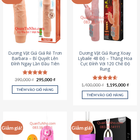
Dương Vật Giả Giá Rẻ Trơn
Dương Vật Giả Rung Xoay
Barbara – Bí Quyết Lên
Lybaile 48 Độ – Thăng Hoa
Đỉnh Ngay Lần Đầu Tiên
Cực Đỉnh Với 120 Chế Độ
Rung
Giá
Giá
390,000
Được xếp
₫
295,000
₫
gốc
hiện
hạng
4.90
Giá
Giá
1,400,000
Được xếp
₫
1,195,000
₫
là:
tại
gốc
hiện
5 sao
THÊM VÀO GIỎ HÀNG
hạng
4.62
390,000 ₫.
là:
là:
tại
5 sao
THÊM VÀO GIỎ HÀNG
295,000 ₫.
1,400,000 ₫.
là:
1,195
Giảm giá!
Giảm giá!