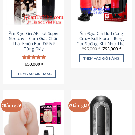
Âm Đạo Giả AK Hot Super
Âm Đạo Giả Hít Tường
Stretchy – Cảm Giác Chân
Crazy Bull Flora – Rung
Thật Khiến Bạn Đê Mê
Cực Sướng, Khít Như Thật
Từng Giây
Giá
Giá
995,000
₫
795,000
₫
gốc
hiện
là:
tại
THÊM VÀO GIỎ HÀNG
995,000 ₫.
là:
Được xếp
650,000
₫
795,000
hạng
4.75
5 sao
THÊM VÀO GIỎ HÀNG
Giảm giá!
Giảm giá!