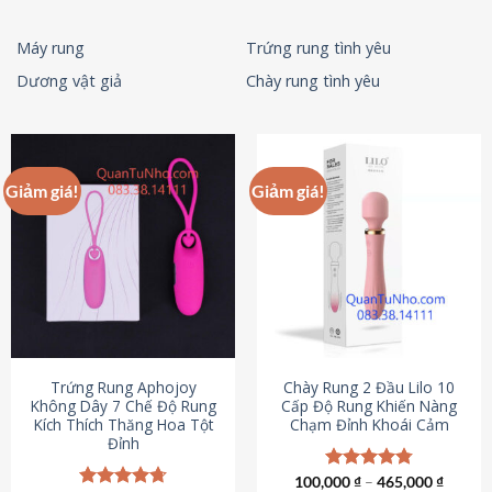
Máy rung
Trứng rung tình yêu
Dương vật giả
Chày rung tình yêu
Giảm giá!
Giảm giá!
Trứng Rung Aphojoy
Chày Rung 2 Đầu Lilo 10
Không Dây 7 Chế Độ Rung
Cấp Độ Rung Khiến Nàng
Kích Thích Thăng Hoa Tột
Chạm Đỉnh Khoái Cảm
Đỉnh
100,000
Được xếp
₫
–
465,000
₫