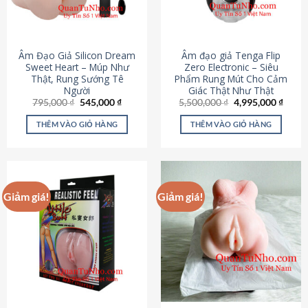
Âm Đạo Giả Silicon Dream
Âm đạo giả Tenga Flip
Sweet Heart – Múp Như
Zero Electronic – Siêu
Thật, Rung Sướng Tê
Phẩm Rung Mút Cho Cảm
Người
Giác Thật Như Thật
Giá
Giá
Giá
Giá
795,000
₫
545,000
₫
5,500,000
₫
4,995,000
₫
gốc
hiện
gốc
hiện
là:
tại
là:
tại
THÊM VÀO GIỎ HÀNG
THÊM VÀO GIỎ HÀNG
795,000 ₫.
là:
5,500,000 ₫.
là:
545,000 ₫.
4,995
Giảm giá!
Giảm giá!