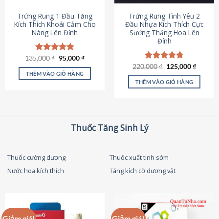
thể
được
Trứng Rung 1 Đầu Tăng
Trứng Rung Tình Yêu 2
chọn
Kích Thích Khoái Cảm Cho
Đầu Nhựa Kích Thích Cực
Nàng Lên Đỉnh
Sướng Thăng Hoa Lên
trên
Đỉnh
trang
sản
Giá
Giá
135,000
Được xếp
₫
95,000
₫
phẩm
gốc
hiện
hạng
4.87
Giá
Giá
220,000
Được xếp
₫
125,000
₫
là:
tại
gốc
hiện
5 sao
THÊM VÀO GIỎ HÀNG
hạng
4.79
135,000 ₫.
là:
là:
tại
5 sao
THÊM VÀO GIỎ HÀNG
95,000 ₫.
220,000 ₫.
là:
125,000
Thuốc Tăng Sinh Lý
Thuốc cường dương
Thuốc xuất tinh sớm
Nước hoa kích thích
Tăng kích cỡ dương vật
Giảm giá!
Giảm giá!