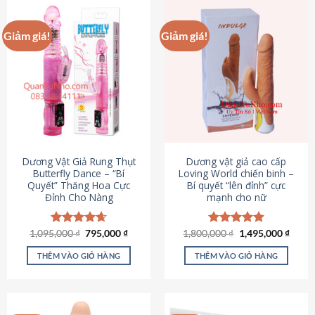
Giảm giá!
Giảm giá!
Dương Vật Giả Rung Thụt
Dương vật giả cao cấp
Butterfly Dance – “Bí
Loving World chiến binh –
Quyết” Thăng Hoa Cực
Bí quyết “lên đỉnh” cực
Đỉnh Cho Nàng
mạnh cho nữ
Giá
Giá
Giá
Giá
1,095,000
Được xếp
₫
795,000
₫
1,800,000
Được xếp
₫
1,495,000
₫
gốc
hiện
gốc
hiện
hạng
4.65
hạng
4.89
là:
tại
là:
tại
5 sao
5 sao
THÊM VÀO GIỎ HÀNG
THÊM VÀO GIỎ HÀNG
1,095,000 ₫.
là:
1,800,000 ₫.
là:
795,000 ₫.
1,495