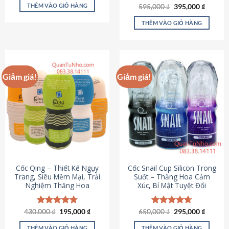
sản
là:
tại
THÊM VÀO GIỎ HÀNG
Giá
Giá
595,000
Được xếp
₫
395,000
₫
895,000 ₫.
là:
phẩm
gốc
hiện
hạng
4.64
695,000 ₫.
là:
tại
5 sao
THÊM VÀO GIỎ HÀNG
595,000 ₫.
là:
395,000
Giảm giá!
Giảm giá!
Cốc Qing – Thiết Kế Ngụy
Cốc Snail Cup Silicon Trong
Trang, Siêu Mềm Mại, Trải
Suốt – Thăng Hoa Cảm
Nghiệm Thăng Hoa
Xúc, Bí Mật Tuyệt Đối
Giá
Giá
Giá
Giá
430,000
Được xếp
₫
195,000
₫
650,000
Được xếp
₫
295,000
₫
gốc
hiện
gốc
hiện
hạng
4.78
hạng
4.69
là:
tại
là:
tại
5 sao
5 sao
THÊM VÀO GIỎ HÀNG
THÊM VÀO GIỎ HÀNG