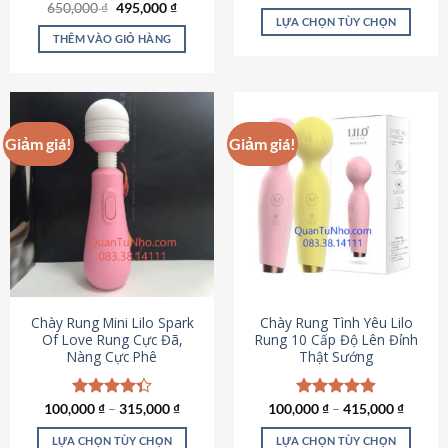
Giá
Giá
hạng
4.80
650,000
Được xếp
₫
495,000
₫
gốc
hiện
5 sao
LỰA CHỌN TÙY CHỌN
hạng
4.72
là:
tại
5 sao
THÊM VÀO GIỎ HÀNG
Sản
650,000 ₫.
là:
495,000 ₫.
phẩm
này
có
nhiều
Giảm giá!
Giảm giá!
biến
thể.
Các
tùy
chọn
có
thể
được
chọn
Chày Rung Mini Lilo Spark
Chày Rung Tình Yêu Lilo
Of Love Rung Cực Đã,
Rung 10 Cấp Độ Lên Đỉnh
trên
Nàng Cực Phê
Thật Sướng
trang
sản
phẩm
100,000
Được xếp
₫
–
315,000
₫
100,000
Được xếp
₫
–
415,000
₫
hạng
4.33
hạng
4.94
5 sao
5 sao
LỰA CHỌN TÙY CHỌN
LỰA CHỌN TÙY CHỌN