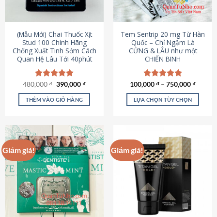
có
có
thể
thể
được
được
(Mẫu Mới) Chai Thuốc Xịt
Tem Sentrip 20 mg Từ Hàn
chọn
chọn
Stud 100 Chính Hãng
Quốc – Chỉ Ngậm Là
Chống Xuất Tinh Sớm Cách
CỨNG & LÂU như một
trên
trên
Quan Hệ Lâu Tới 40phút
CHIẾN BINH
trang
trang
sản
sản
phẩm
phẩm
Giá
Giá
480,000
Được xếp
₫
390,000
₫
100,000
Được xếp
₫
–
750,000
₫
gốc
hiện
hạng
5.00
hạng
5.00
là:
tại
5 sao
5 sao
THÊM VÀO GIỎ HÀNG
LỰA CHỌN TÙY CHỌN
480,000 ₫.
là:
390,000 ₫.
Sản
phẩm
này
có
Giảm giá!
Giảm giá!
nhiều
biến
thể.
Các
tùy
chọn
có