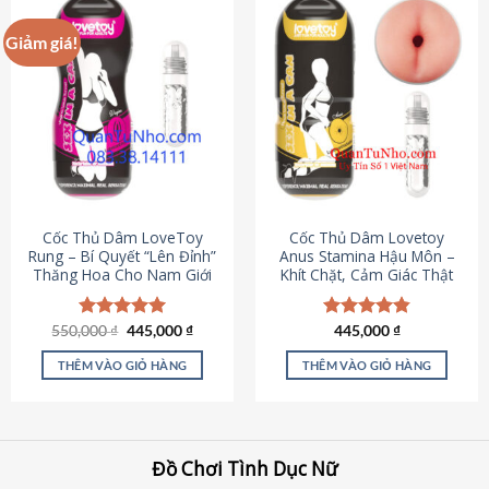
Giảm giá!
Cốc Thủ Dâm LoveToy
Cốc Thủ Dâm Lovetoy
Rung – Bí Quyết “Lên Đỉnh”
Anus Stamina Hậu Môn –
Thăng Hoa Cho Nam Giới
Khít Chặt, Cảm Giác Thật
Giá
Giá
550,000
Được xếp
₫
445,000
₫
Được xếp
445,000
₫
gốc
hiện
hạng
5.00
hạng
4.84
là:
tại
5 sao
5 sao
THÊM VÀO GIỎ HÀNG
THÊM VÀO GIỎ HÀNG
550,000 ₫.
là:
445,000 ₫.
Đồ Chơi Tình Dục Nữ