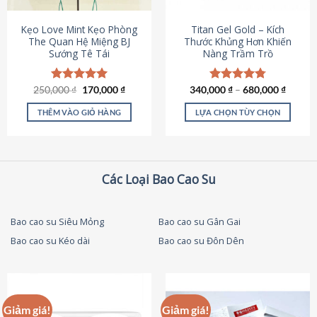
thể
được
Kẹo Love Mint Kẹo Phòng
Titan Gel Gold – Kích
chọn
The Quan Hệ Miệng BJ
Thước Khủng Hơn Khiến
Sướng Tê Tái
Nàng Trầm Trồ
trên
trang
sản
Giá
Giá
250,000
Được xếp
₫
170,000
₫
340,000
Được xếp
₫
–
680,000
₫
phẩm
gốc
hiện
hạng
5.00
hạng
4.79
là:
tại
5 sao
5 sao
THÊM VÀO GIỎ HÀNG
LỰA CHỌN TÙY CHỌN
250,000 ₫.
là:
170,000 ₫.
Sản
phẩm
này
có
Các Loại Bao Cao Su
nhiều
biến
thể.
Bao cao su Siêu Mỏng
Bao cao su Gân Gai
Các
Bao cao su Kéo dài
Bao cao su Đôn Dên
tùy
chọn
có
thể
được
Giảm giá!
Giảm giá!