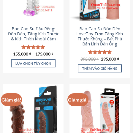
tùy
chọn
có
thể
được
Bao Cao Su Đầu Rồng:
Bao Cao Su Đôn Dên
chọn
Đôn Dên, Tăng Kích Thước
LoveToy Trơn Tăng Kích
& Kích Thích Khoái Cảm
Thước Khủng – Bứt Phá
trên
Bản Lĩnh Đàn Ông
trang
sản
155,000
Được xếp
₫
–
175,000
₫
phẩm
hạng
4.69
Giá
Giá
395,000
Được xếp
₫
295,000
₫
gốc
hiện
5 sao
LỰA CHỌN TÙY CHỌN
hạng
4.82
là:
tại
5 sao
THÊM VÀO GIỎ HÀNG
Sản
395,000 ₫.
là:
295,000
phẩm
này
có
nhiều
Giảm giá!
Giảm giá!
biến
thể.
Các
tùy
chọn
có