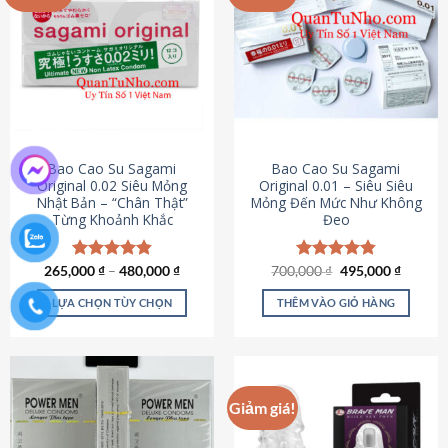
chọn
trên
trang
sản
phẩm
Bao Cao Su Sagami
Bao Cao Su Sagami
Original 0.02 Siêu Mỏng
Original 0.01 – Siêu Siêu
Nhật Bản – “Chân Thật”
Mỏng Đến Mức Như Không
Từng Khoảnh Khắc
Đeo
Giá
Giá
265,000
Được xếp
₫
–
480,000
₫
700,000
Được xếp
₫
495,000
₫
gốc
hiện
hạng
4.87
hạng
4.83
là:
tại
5 sao
5 sao
LỰA CHỌN TÙY CHỌN
THÊM VÀO GIỎ HÀNG
700,000 ₫.
là:
495,000
Sản
phẩm
này
có
Giảm giá!
nhiều
biến