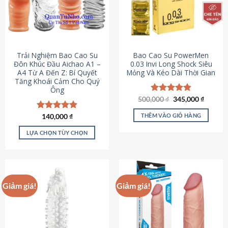
Trải Nghiệm Bao Cao Su
Bao Cao Su PowerMen
Đôn Khúc Đầu Aichao A1 –
0.03 Invi Long Shock Siêu
A4 Từ A Đến Z: Bí Quyết
Mỏng Và Kéo Dài Thời Gian
Tăng Khoái Cảm Cho Quý
Ông
Giá
Giá
500,000
Được xếp
₫
345,000
₫
gốc
hiện
hạng
4.85
là:
tại
5 sao
THÊM VÀO GIỎ HÀNG
Được xếp
140,000
₫
500,000 ₫.
là:
hạng
4.88
345,000
5 sao
LỰA CHỌN TÙY CHỌN
Sản
phẩm
này
có
Giảm giá!
Giảm giá!
nhiều
biến
thể.
Các