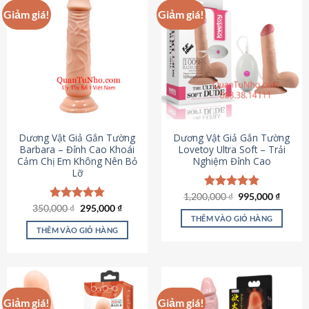
Giảm giá!
Giảm giá!
Dương Vật Giả Gắn Tường
Dương Vật Giả Gắn Tường
Barbara – Đỉnh Cao Khoái
Lovetoy Ultra Soft – Trải
Cảm Chị Em Không Nên Bỏ
Nghiệm Đỉnh Cao
Lỡ
Giá
Giá
1,200,000
Được xếp
₫
995,000
₫
gốc
hiện
Giá
Giá
hạng
4.82
350,000
Được xếp
₫
295,000
₫
là:
tại
gốc
hiện
5 sao
THÊM VÀO GIỎ HÀNG
hạng
4.79
1,200,000 ₫.
là:
là:
tại
5 sao
THÊM VÀO GIỎ HÀNG
995,00
350,000 ₫.
là:
295,000 ₫.
Giảm giá!
Giảm giá!