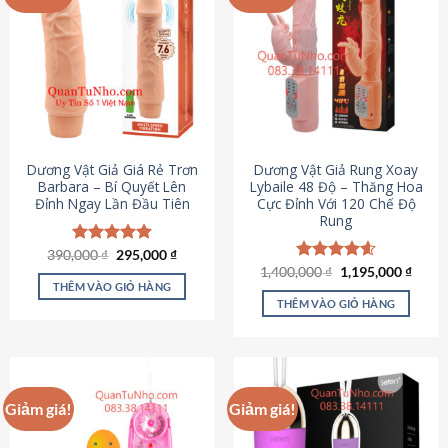
Dương Vật Giả Giá Rẻ Trơn
Dương Vật Giả Rung Xoay
Barbara – Bí Quyết Lên
Lybaile 48 Độ – Thăng Hoa
Đỉnh Ngay Lần Đầu Tiên
Cực Đỉnh Với 120 Chế Độ
Rung
Giá
Giá
390,000
Được xếp
₫
295,000
₫
gốc
hiện
hạng
4.90
Giá
Giá
1,400,000
Được xếp
₫
1,195,000
₫
là:
tại
gốc
hiện
5 sao
THÊM VÀO GIỎ HÀNG
hạng
4.62
390,000 ₫.
là:
là:
tại
5 sao
THÊM VÀO GIỎ HÀNG
295,000 ₫.
1,400,000 ₫.
là:
1,195
Giảm giá!
Giảm giá!