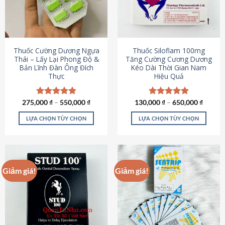
tùy
tùy
chọn
chọn
có
có
thể
thể
được
được
Thuốc Cường Dương Ngựa
Thuốc Siloflam 100mg
chọn
chọn
Thái – Lấy Lại Phong Độ &
Tăng Cường Cương Dương
Bản Lĩnh Đàn Ông Đích
Kéo Dài Thời Gian Nam
trên
trên
Thực
Hiệu Quả
trang
trang
sản
sản
phẩm
phẩm
275,000
Được xếp
₫
–
550,000
₫
130,000
Được xếp
₫
–
650,000
₫
hạng
4.87
hạng
5.00
5 sao
5 sao
LỰA CHỌN TÙY CHỌN
LỰA CHỌN TÙY CHỌN
Sản
Sản
phẩm
phẩm
này
này
có
có
Giảm giá!
Giảm giá!
nhiều
nhiều
biến
biến
thể.
thể.
Các
Các
tùy
tùy
chọn
chọn