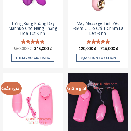
Trứng Rung Không Dây
Máy Massage Tình Yêu
Mannuo Cho Nàng Thăng
Điểm G Lilo Chỉ 1 Chạm Là
Hoa Tột Đỉnh
Lên Đỉnh
Giá
Giá
550,000
Được xếp
₫
345,000
₫
120,000
Được xếp
₫
–
715,000
₫
gốc
hiện
hạng
4.81
hạng
4.85
là:
tại
5 sao
5 sao
THÊM VÀO GIỎ HÀNG
LỰA CHỌN TÙY CHỌN
550,000 ₫.
là:
345,000 ₫.
Sản
phẩm
này
có
Giảm giá!
Giảm giá!
nhiều
biến
thể.
Các
tùy
chọn
có