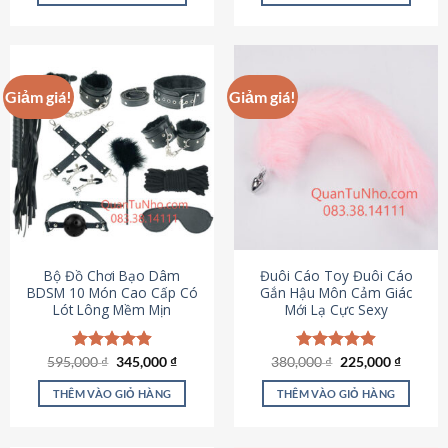
Sản
Sản
phẩm
phẩm
này
này
có
có
Giảm giá!
Giảm giá!
nhiều
nhiều
biến
biến
thể.
thể.
Các
Các
tùy
tùy
chọn
chọn
có
có
thể
thể
được
được
Bộ Đồ Chơi Bạo Dâm
Đuôi Cáo Toy Đuôi Cáo
chọn
chọn
BDSM 10 Món Cao Cấp Có
Gắn Hậu Môn Cảm Giác
Lót Lông Mềm Mịn
Mới Lạ Cực Sexy
trên
trên
trang
trang
sản
sản
Giá
Giá
Giá
Giá
595,000
Được xếp
₫
345,000
₫
380,000
Được xếp
₫
225,000
₫
phẩm
phẩm
gốc
hiện
gốc
hiện
hạng
4.88
hạng
4.88
là:
tại
là:
tại
5 sao
5 sao
THÊM VÀO GIỎ HÀNG
THÊM VÀO GIỎ HÀNG
595,000 ₫.
là:
380,000 ₫.
là:
345,000 ₫.
225,000