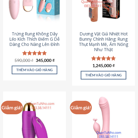
Trứng Rung Không Dây
Dương Vật Giả Nhiệt Hot
Lilo Kích Thích Điểm G Dễ
Bunny Chính Hãng: Rung
Dàng Cho Nàng Lên Đỉnh
Thụt Mạnh Mẽ, Ấm Nóng
Như Thật
Giá
Giá
590,000
Được xếp
₫
345,000
₫
gốc
hiện
hạng
4.79
Được xếp
1,245,000
₫
là:
tại
5 sao
THÊM VÀO GIỎ HÀNG
hạng
4.73
590,000 ₫.
là:
5 sao
THÊM VÀO GIỎ HÀNG
345,000 ₫.
Giảm giá!
Giảm giá!