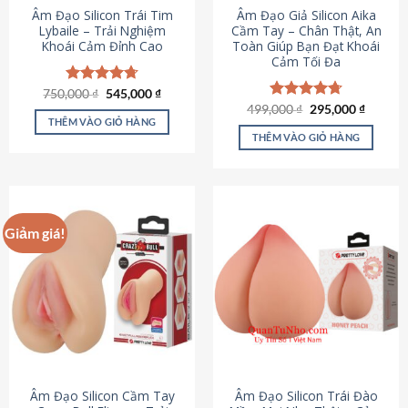
Âm Đạo Silicon Trái Tim
Âm Đạo Giả Silicon Aika
Lybaile – Trải Nghiệm
Cầm Tay – Chân Thật, An
Khoái Cảm Đỉnh Cao
Toàn Giúp Bạn Đạt Khoái
Cảm Tối Đa
Giá
Giá
750,000
Được xếp
₫
545,000
₫
gốc
hiện
hạng
4.70
Giá
Giá
499,000
Được xếp
₫
295,000
₫
là:
tại
gốc
hiện
5 sao
THÊM VÀO GIỎ HÀNG
hạng
4.75
750,000 ₫.
là:
là:
tại
5 sao
THÊM VÀO GIỎ HÀNG
545,000 ₫.
499,000 ₫.
là:
295,000
Giảm giá!
Âm Đạo Silicon Cầm Tay
Âm Đạo Silicon Trái Đào