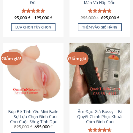
Đôi
Mãn Và Hấp Dẫn
Giá
Giá
95,000
Được xếp
₫
–
195,000
₫
995,000
Được xếp
₫
695,000
₫
gốc
hiện
hạng
4.70
hạng
4.80
là:
tại
5 sao
5 sao
LỰA CHỌN TÙY CHỌN
THÊM VÀO GIỎ HÀNG
995,000 ₫.
là:
695,000
Sản
phẩm
này
có
Giảm giá!
Giảm giá!
nhiều
biến
thể.
Các
tùy
chọn
có
thể
được
Búp Bê Tình Yêu Mini Baile
Âm Đạo Giả Bussy – Bí
chọn
– Sự Lựa Chọn Đỉnh Cao
Quyết Chinh Phục Khoái
Cho Cuộc Sống Tình Dục
Cảm Đỉnh Cao
trên
Giá
Giá
895,000
₫
695,000
₫
trang
gốc
hiện