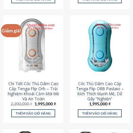
430,000 ₫.
là:
650,000 ₫.
là:
195,000 ₫.
295,000
Giảm giá!
Chi Tiết Cốc Thủ Dâm Cao
Cốc Thủ Dâm Cao Cấp
Cấp Tenga Flip Orb – Trải
Tenga Flip ORB Pastaio –
Nghiệm Khoái Cảm Mới Mẻ
Kích Thích Mạnh Mẽ, Dễ
Và An Toàn
Gây “Nghiện”
Giá
Giá
2,200,000
₫
1,995,000
₫
1,995,000
₫
gốc
hiện
là:
tại
THÊM VÀO GIỎ HÀNG
THÊM VÀO GIỎ HÀNG
2,200,000 ₫.
là:
1,995,000 ₫.