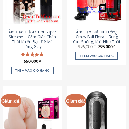
Âm Đạo Giả AK Hot Super
Âm Đạo Giả Hít Tường
Stretchy – Cảm Giác Chân
Crazy Bull Flora – Rung
Thật Khiến Bạn Đê Mê
Cực Sướng, Khít Như Thật
Từng Giây
Giá
Giá
995,000
₫
795,000
₫
gốc
hiện
là:
tại
THÊM VÀO GIỎ HÀNG
995,000 ₫.
là:
Được xếp
650,000
₫
795,000
hạng
4.75
5 sao
THÊM VÀO GIỎ HÀNG
Giảm giá!
Giảm giá!