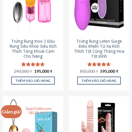
Trứng Rung Inox 2 Đầu
Trứng Rung Leten Surge
Rung Siêu Khỏe Siêu Kích
Điều Khiển Từ Xa Kích
Thích Tăng Khoái Cảm
Thích Tột Cùng Thăng Hoa
Cho Nàng
Tột Đỉnh
Giá
Giá
Giá
Giá
290,000
Được xếp
₫
195,000
₫
850,000
Được xếp
₫
595,000
₫
gốc
hiện
gốc
hiện
hạng
4.64
hạng
4.69
là:
tại
là:
tại
5 sao
5 sao
THÊM VÀO GIỎ HÀNG
THÊM VÀO GIỎ HÀNG
290,000 ₫.
là:
850,000 ₫.
là:
195,000 ₫.
595,000
Giảm giá!