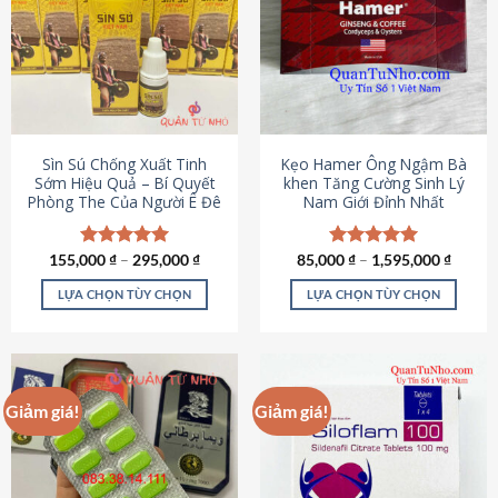
thể.
Các
tùy
chọn
có
thể
được
Sìn Sú Chống Xuất Tinh
Kẹo Hamer Ông Ngậm Bà
chọn
Sớm Hiệu Quả – Bí Quyết
khen Tăng Cường Sinh Lý
Phòng The Của Người Ê Đê
Nam Giới Đỉnh Nhất
trên
trang
sản
155,000
Được xếp
₫
–
295,000
₫
85,000
Được xếp
₫
–
1,595,000
₫
phẩm
hạng
4.95
hạng
5.00
5 sao
5 sao
LỰA CHỌN TÙY CHỌN
LỰA CHỌN TÙY CHỌN
Sản
Sản
phẩm
phẩm
này
này
có
có
Giảm giá!
Giảm giá!
nhiều
nhiều
biến
biến
thể.
thể.
Các
Các