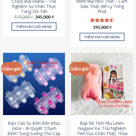
Crazy Bull Eliana – Trải
Mềm Mại Như Thật – Cảm
Nghiệm Sự Chân Thực
Giác Thật, Mê Ly Từng
Từng Chi Tiết
Phút
Giá
Giá
545,000
₫
345,000
₫
gốc
hiện
là:
tại
THÊM VÀO GIỎ HÀNG
Được xếp
395,000
₫
545,000 ₫.
là:
hạng
4.53
345,000 ₫.
5 sao
THÊM VÀO GIỎ HÀNG
Giảm giá!
Giảm giá!
Bao Cao Su Đôn Dên Khúc
Búp Bê Tình Yêu Leten
Giữa – Bí Quyết “Chạm
Nagase Yui: Trải Nghiệm
Đỉnh” Sung Sướng Cho Cặp
Tình Dục Chân Thật, Thỏa