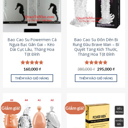
thể.
Các
tùy
chọn
có
thể
được
Bao Cao Su Powermen Cá
Bao Cao Su Đôn Dên Bi
chọn
Ngựa Bạc Gân Gai – Kéo
Rung Đầu Brave Man – Bí
Dài Cực Lâu, Thăng Hoa
Quyết Tăng Kích Thước,
trên
Tột Đỉnh
Thăng Hoa Tột Đỉnh
trang
sản
phẩm
Giá
Giá
Được xếp
160,000
₫
380,000
Được xếp
₫
295,000
₫
gốc
hiện
hạng
4.73
hạng
5.00
là:
tại
5 sao
5 sao
THÊM VÀO GIỎ HÀNG
THÊM VÀO GIỎ HÀNG
380,000 ₫.
là:
295,000
Giảm giá!
Giảm giá!