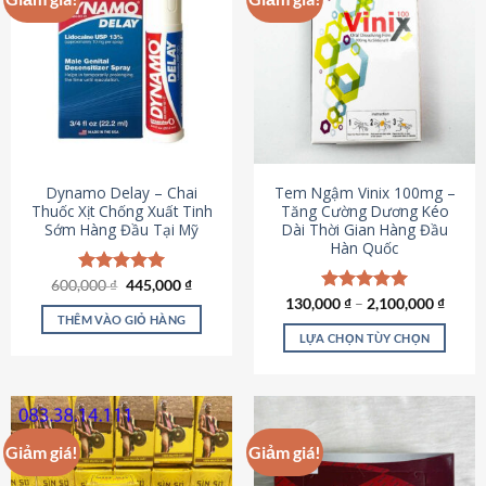
Dynamo Delay – Chai
Tem Ngậm Vinix 100mg –
Thuốc Xịt Chống Xuất Tinh
Tăng Cường Dương Kéo
Sớm Hàng Đầu Tại Mỹ
Dài Thời Gian Hàng Đầu
Hàn Quốc
Giá
Giá
600,000
Được xếp
₫
445,000
₫
gốc
hiện
hạng
5.00
130,000
Được xếp
₫
–
2,100,000
₫
là:
tại
5 sao
THÊM VÀO GIỎ HÀNG
hạng
5.00
600,000 ₫.
là:
5 sao
LỰA CHỌN TÙY CHỌN
445,000 ₫.
Sản
phẩm
này
có
Giảm giá!
Giảm giá!
nhiều
biến