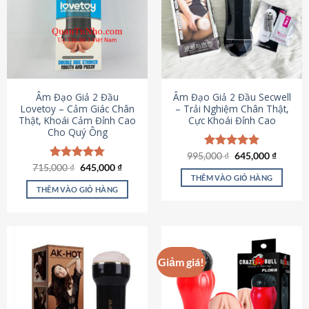
Âm Đạo Giả 2 Đầu
Âm Đạo Giả 2 Đầu Secwell
Lovetoy – Cảm Giác Chân
– Trải Nghiệm Chân Thật,
Thật, Khoái Cảm Đỉnh Cao
Cực Khoái Đỉnh Cao
Cho Quý Ông
Giá
Giá
995,000
Được xếp
₫
645,000
₫
gốc
hiện
Giá
Giá
hạng
4.88
715,000
Được xếp
₫
645,000
₫
là:
tại
gốc
hiện
5 sao
THÊM VÀO GIỎ HÀNG
hạng
4.79
995,000 ₫.
là:
là:
tại
5 sao
THÊM VÀO GIỎ HÀNG
645,000
715,000 ₫.
là:
645,000 ₫.
Giảm giá!