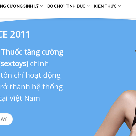
NG CƯỜNG SINH LÝ
ĐỒ CHƠI TÌNH DỤC
KIẾN THỨC
CE 2011
,
Thuốc tăng cường
(sextoys)
chính
 tôn chỉ hoạt động
 trở thành hệ thống
tại Việt Nam
GAY