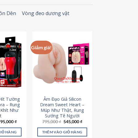
Đôn Dên
Vòng đeo dương vật
Giảm giá!
Hít Tường
Âm Đạo Giả Silicon
ora – Rung
Dream Sweet Heart –
 Khít Như
Múp Như Thật, Rung
t
Sướng Tê Người
iá
Giá
Giá
Giá
795,000
₫
795,000
₫
545,000
₫
ốc
hiện
gốc
hiện
à:
tại
là:
tại
GIỎ HÀNG
THÊM VÀO GIỎ HÀNG
95,000 ₫.
là:
795,000 ₫.
là: