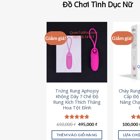
Đồ Chơi Tình Dục Nữ
Giảm giá!
Giảm giá!
Trứng Rung Aphojoy
Chày Rung
Không Dây 7 Chế Độ
Cấp Độ 
Rung Kích Thích Thăng
Nàng Chạ
Hoa Tột Đỉnh
Giá
Giá
650,000
Được xếp
₫
495,000
₫
100,000
Đượ
gốc
hiện
hạng
4.72
hạn
là:
tại
5 sao
5 s
THÊM VÀO GIỎ HÀNG
LỰA CHỌ
650,000 ₫.
là: