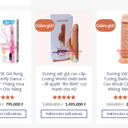
Sản
phẩm
p
phẩm
này
n
này
có
c
có
nhiều
n
Giảm giá!
Giảm giá!
nhiều
biến
b
biến
thể.
th
thể.
Các
C
Các
tùy
t
tùy
chọn
c
chọn
có
c
có
thể
t
ật Giả Rung
Dương vật giả cao cấp
Dương Vật
thể
được
đ
erfly Dance –
Loving World chiến binh
Tường Barba
được
chọn
c
t” Thăng Hoa
– Bí quyết “lên đỉnh” cực
Cao Khoái C
chọn
h Cho Nàng
mạnh cho nữ
Không Nê
trên
t
trên
trang
t
trang
sản
s
Giá
Giá
Giá
Giá
G
0
c xếp
₫
795,000
₫
1,800,000
Được xếp
₫
1,495,000
₫
350,000
Được x
₫
sản
gốc
hiện
gốc
hiện
g
g
4.65
hạng
4.89
hạng
4
phẩm
p
là:
tại
là:
tại
l
ao
5 sao
5 sao
phẩm
O GIỎ HÀNG
THÊM VÀO GIỎ HÀNG
THÊM VÀO 
1,095,000 ₫.
là:
1,800,000 ₫.
là:
3
795,000 ₫.
1,495,000 ₫.