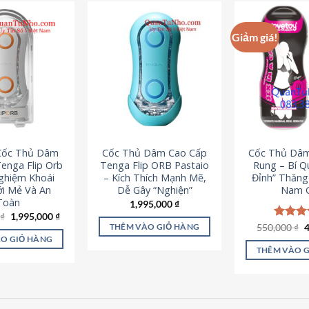
Giảm giá!
 Cốc Thủ Dâm
Cốc Thủ Dâm Cao Cấp
Cốc Thủ Dâ
enga Flip Orb
Tenga Flip ORB Pastaio
Rung – Bí Q
Nghiệm Khoái
– Kích Thích Mạnh Mẽ,
Đỉnh” Thăn
i Mẻ Và An
Dễ Gây “Nghiện”
Nam G
Toàn
1,995,000
₫
Giá
Giá
0
₫
1,995,000
₫
gốc
hiện
G
550,000
Được x
₫
THÊM VÀO GIỎ HÀNG
là:
tại
g
hạng
5
O GIỎ HÀNG
2,200,000 ₫.
là:
l
5 sao
THÊM VÀO 
1,995,000 ₫.
5