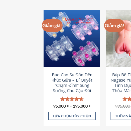
Giảm giá!
Giảm giá!
Bao Cao Su Đôn Dên
Búp Bê T
Khúc Giữa – Bí Quyết
Nagase Yu
“Chạm Đỉnh” Sung
Tình Dụ
Sướng Cho Cặp Đôi
Thỏa Mãn
95,000
Được xếp
₫
–
195,000
₫
995,00
Đượ
hạng
4.70
hạn
5 sao
5 s
LỰA CHỌN TÙY CHỌN
THÊM VÀ
Sản
phẩm