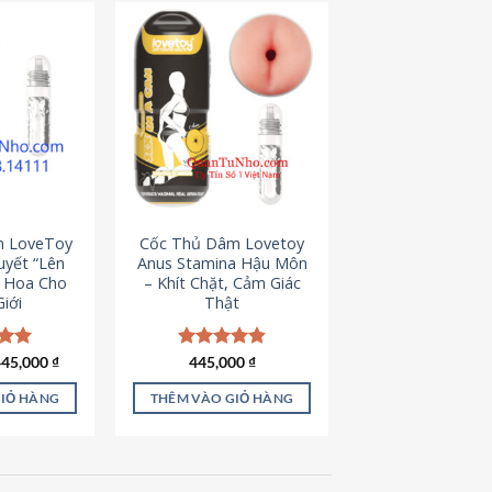
m LoveToy
Cốc Thủ Dâm Lovetoy
uyết “Lên
Anus Stamina Hậu Môn
g Hoa Cho
– Khít Chặt, Cảm Giác
iới
Thật
iá
Giá
ếp
445,000
₫
Được xếp
445,000
₫
ốc
hiện
.00
hạng
4.84
à:
tại
5 sao
GIỎ HÀNG
THÊM VÀO GIỎ HÀNG
50,000 ₫.
là:
445,000 ₫.