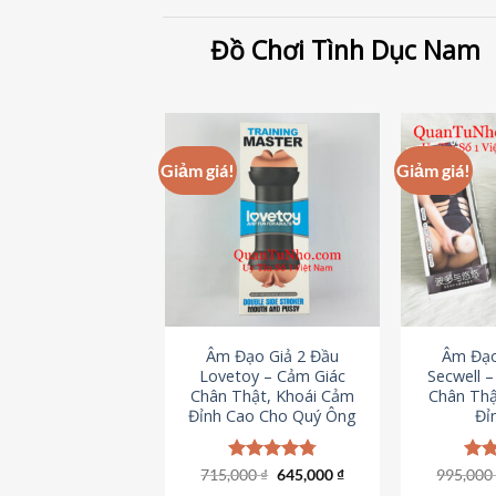
Đồ Chơi Tình Dục Nam
Giảm giá!
Giảm giá!
Âm Đạo Giả 2 Đầu
Âm Đạo
Lovetoy – Cảm Giác
Secwell 
Chân Thật, Khoái Cảm
Chân Thậ
Đỉnh Cao Cho Quý Ông
Đỉ
Giá
Giá
715,000
Được xếp
₫
645,000
₫
995,00
Đượ
gốc
hiện
hạng
4.79
hạn