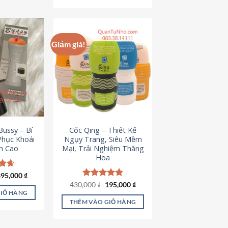
Giảm giá!
ussy – Bí
Cốc Qing – Thiết Kế
Phục Khoái
Ngụy Trang, Siêu Mềm
h Cao
Mại, Trải Nghiệm Thăng
Hoa
iá
Giá
ếp
395,000
₫
ốc
hiện
.64
Giá
Giá
430,000
Được xếp
₫
195,000
₫
à:
tại
gốc
hiện
hạng
4.78
GIỎ HÀNG
95,000 ₫.
là:
là:
tại
5 sao
THÊM VÀO GIỎ HÀNG
395,000 ₫.
430,000 ₫.
là:
195,000 ₫.