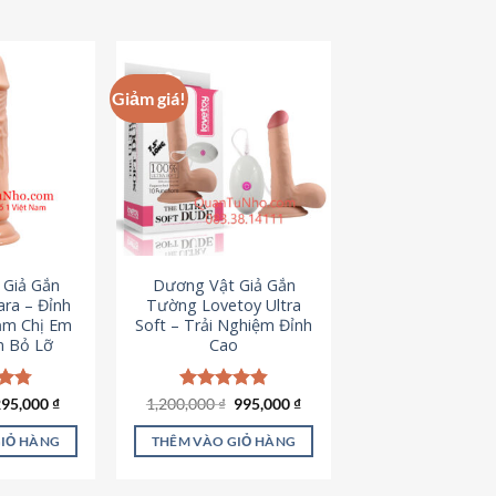
hẩm
ày
ó
hiều
Giảm giá!
iến
ể.
ác
ùy
họn
ó
hể
 Giả Gắn
Dương Vật Giả Gắn
ược
ra – Đỉnh
Tường Lovetoy Ultra
họn
ảm Chị Em
Soft – Trải Nghiệm Đỉnh
n Bỏ Lỡ
Cao
rên
rang
ản
iá
Giá
Giá
Giá
ếp
295,000
₫
1,200,000
Được xếp
₫
995,000
₫
ốc
hiện
gốc
hiện
.79
hạng
4.82
hẩm
à:
tại
là:
tại
5 sao
GIỎ HÀNG
THÊM VÀO GIỎ HÀNG
50,000 ₫.
là:
1,200,000 ₫.
là:
295,000 ₫.
995,000 ₫.