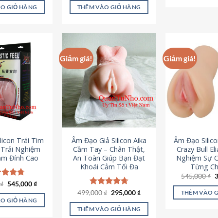
là:
tại
ao
5 sao
O GIỎ HÀNG
THÊM VÀO GIỎ HÀNG
995,000 ₫.
là:
645,000 ₫.
Giảm giá!
Giảm giá!
licon Trái Tim
Âm Đạo Giả Silicon Aika
Âm Đạo Silic
– Trải Nghiệm
Cầm Tay – Chân Thật,
Crazy Bull El
ảm Đỉnh Cao
An Toàn Giúp Bạn Đạt
Nghiệm Sự 
Khoái Cảm Tối Đa
Từng Chi
G
545,000
₫
g
Giá
Giá
0
c xếp
₫
545,000
₫
l
gốc
hiện
g
4.70
Giá
Giá
499,000
Được xếp
₫
295,000
₫
THÊM VÀO 
5
là:
tại
gốc
hiện
ao
hạng
4.75
O GIỎ HÀNG
750,000 ₫.
là:
là:
tại
5 sao
THÊM VÀO GIỎ HÀNG
545,000 ₫.
499,000 ₫.
là: