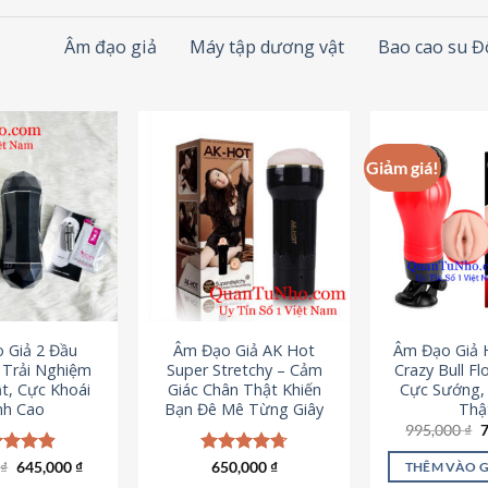
Âm đạo giả
Máy tập dương vật
Bao cao su 
Giảm giá!
 Giả 2 Đầu
Âm Đạo Giả AK Hot
Âm Đạo Giả 
– Trải Nghiệm
Super Stretchy – Cảm
Crazy Bull Fl
t, Cực Khoái
Giác Chân Thật Khiến
Cực Sướng,
nh Cao
Bạn Đê Mê Từng Giây
Thậ
G
995,000
₫
g
l
Giá
Giá
0
c xếp
₫
645,000
₫
Được xếp
650,000
₫
THÊM VÀO 
9
gốc
hiện
g
4.88
hạng
4.75