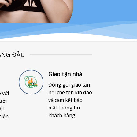
ÀNG ĐẦU
Giao tận nhà
Đóng gói giao tận
nơi che tên kín đáo
o với
và cam kết bảo
ười
mật thông tin
ệt
khách hàng
miễn