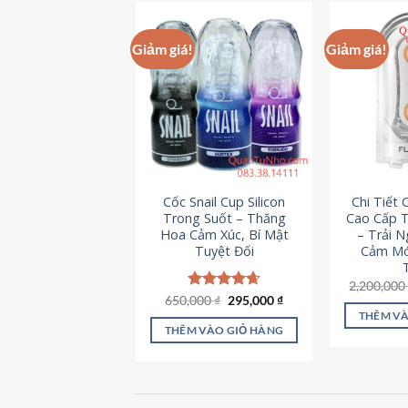
này
có
Giảm giá!
Giảm giá!
nhiều
biến
thể.
Các
tùy
chọn
có
Cốc Snail Cup Silicon
Chi Tiết
thể
Trong Suốt – Thăng
Cao Cấp T
được
Hoa Cảm Xúc, Bí Mật
– Trải 
chọn
Tuyệt Đối
Cảm Mớ
trên
2,200,00
trang
Giá
Giá
650,000
Được xếp
₫
295,000
₫
sản
gốc
hiện
hạng
4.69
THÊM VÀ
là:
tại
5 sao
phẩm
THÊM VÀO GIỎ HÀNG
650,000 ₫.
là:
295,000 ₫.