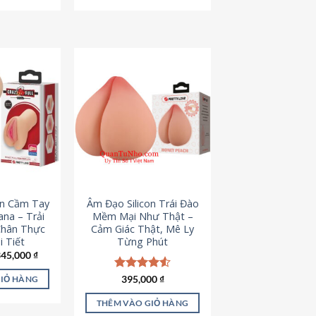
795,000 ₫.
545,000 ₫.
on Cầm Tay
Âm Đạo Silicon Trái Đào
iana – Trải
Mềm Mại Như Thật –
Chân Thực
Cảm Giác Thật, Mê Ly
 Tiết
Từng Phút
iá
Giá
345,000
₫
ốc
hiện
à:
tại
Được xếp
395,000
₫
GIỎ HÀNG
45,000 ₫.
là:
hạng
4.53
345,000 ₫.
5 sao
THÊM VÀO GIỎ HÀNG