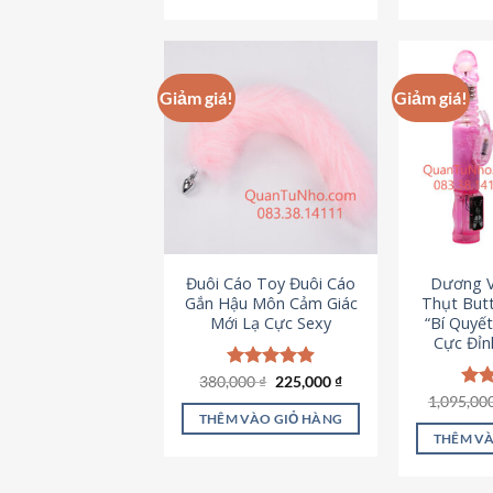
495,000 ₫.
Giảm giá!
Giảm giá!
Đuôi Cáo Toy Đuôi Cáo
Dương V
Gắn Hậu Môn Cảm Giác
Thụt Butt
Mới Lạ Cực Sexy
“Bí Quyế
Cực Đỉn
Giá
Giá
380,000
Được xếp
₫
225,000
₫
gốc
hiện
hạng
4.88
1,095,00
Đượ
là:
tại
5 sao
hạn
THÊM VÀO GIỎ HÀNG
380,000 ₫.
là:
5 s
THÊM VÀ
225,000 ₫.