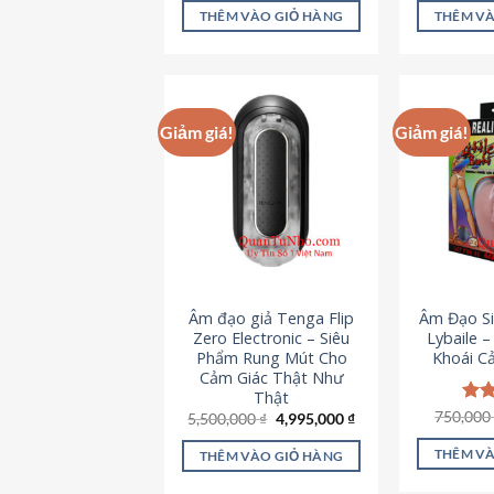
là:
tại
5 sao
5 s
THÊM VÀO GIỎ HÀNG
THÊM VÀ
715,000 ₫.
là:
645,000 ₫.
Giảm giá!
Giảm giá!
Âm đạo giả Tenga Flip
Âm Đạo Si
Zero Electronic – Siêu
Lybaile 
Phẩm Rung Mút Cho
Khoái C
Cảm Giác Thật Như
Thật
750,00
Đượ
Giá
Giá
5,500,000
₫
4,995,000
₫
gốc
hiện
hạn
là:
tại
5 s
THÊM VÀ
THÊM VÀO GIỎ HÀNG
5,500,000 ₫.
là:
4,995,000 ₫.