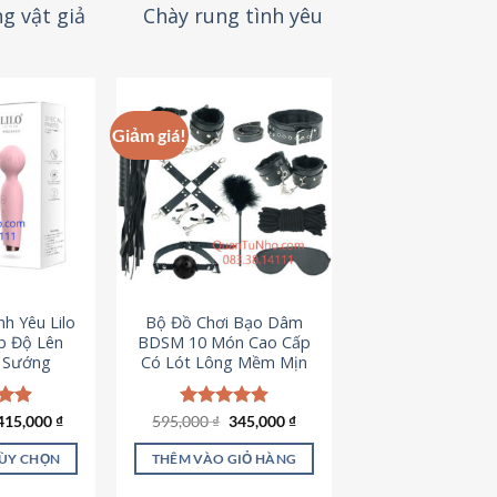
g vật giả
Chày rung tình yêu
Giảm giá!
h Yêu Lilo
Bộ Đồ Chơi Bạo Dâm
p Độ Lên
BDSM 10 Món Cao Cấp
t Sướng
Có Lót Lông Mềm Mịn
Giá
Giá
ếp
415,000
₫
595,000
Được xếp
₫
345,000
₫
gốc
hiện
.94
hạng
4.88
là:
tại
5 sao
TÙY CHỌN
THÊM VÀO GIỎ HÀNG
595,000 ₫.
là:
345,000 ₫.
ản