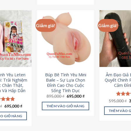
295,000 ₫.
Giảm giá!
Giảm giá!
ình Yêu Leten
Búp Bê Tình Yêu Mini
Âm Đạo Giả B
i: Trải Nghiệm
Baile – Sự Lựa Chọn
Quyết Chinh 
c Chân Thật,
Đỉnh Cao Cho Cuộc
Cảm Đỉn
 Và Hấp Dẫn
Sống Tình Dục
Giá
Giá
895,000
₫
695,000
₫
gốc
hiện
G
595,000
Được x
₫
là:
tại
g
hạng
4
Giá
Giá
0
c xếp
₫
695,000
₫
THÊM VÀO GIỎ HÀNG
895,000 ₫.
là:
l
gốc
hiện
5 sao
g
4.80
THÊM VÀO 
695,000 ₫.
5
là:
tại
ao
O GIỎ HÀNG
995,000 ₫.
là:
695,000 ₫.