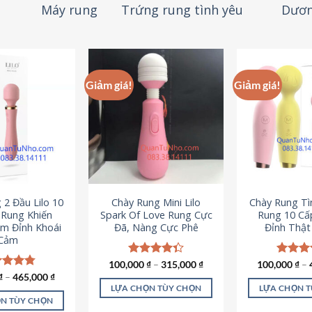
Máy rung
Trứng rung tình yêu
Dươn
Giảm giá!
Giảm giá!
 2 Đầu Lilo 10
Chày Rung Mini Lilo
Chày Rung Tìn
Rung Khiến
Spark Of Love Rung Cực
Rung 10 Cấ
m Đỉnh Khoái
Đã, Nàng Cực Phê
Đỉnh Thậ
Cảm
100,000
Được xếp
₫
–
315,000
₫
100,000
Được x
₫
–
hạng
4.33
hạng
4
c xếp
₫
–
465,000
₫
5 sao
5 sao
g
4.80
LỰA CHỌN TÙY CHỌN
LỰA CHỌN 
ao
N TÙY CHỌN
Sản
S