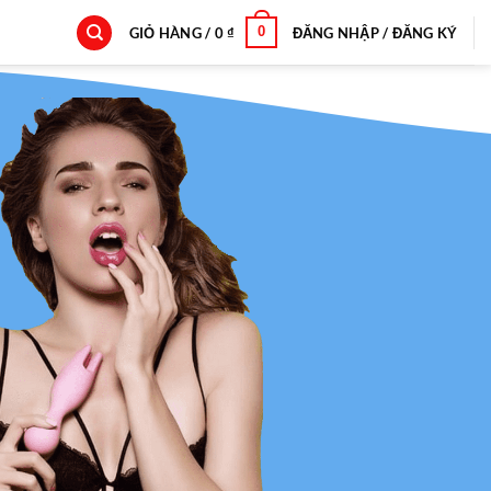
0
GIỎ HÀNG /
0
₫
ĐĂNG NHẬP / ĐĂNG KÝ