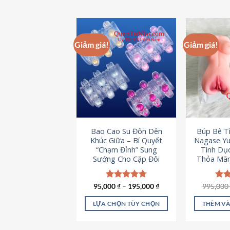
Giảm giá!
Giảm giá!
Bao Cao Su Đôn Dên
Búp Bê T
Khúc Giữa – Bí Quyết
Nagase Yu
“Chạm Đỉnh” Sung
Tình Dụ
Sướng Cho Cặp Đôi
Thỏa Mãn
95,000
Được xếp
₫
–
195,000
₫
995,00
Đượ
hạng
4.70
hạn
5 sao
5 s
LỰA CHỌN TÙY CHỌN
THÊM VÀ
Sản
phẩm