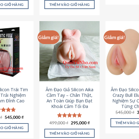
là:
tại
ao
5 sao
O GIỎ HÀNG
THÊM VÀO GIỎ HÀNG
995,000 ₫.
là:
645,000 ₫.
Giảm giá!
Giảm giá!
licon Trái Tim
Âm Đạo Giả Silicon Aika
Âm Đạo Silic
– Trải Nghiệm
Cầm Tay – Chân Thật,
Crazy Bull El
ảm Đỉnh Cao
An Toàn Giúp Bạn Đạt
Nghiệm Sự 
Khoái Cảm Tối Đa
Từng Chi
G
545,000
₫
g
Giá
Giá
0
c xếp
₫
545,000
₫
l
gốc
hiện
g
4.70
Giá
Giá
499,000
Được xếp
₫
295,000
₫
THÊM VÀO 
5
là:
tại
gốc
hiện
ao
hạng
4.75
O GIỎ HÀNG
750,000 ₫.
là:
là:
tại
5 sao
THÊM VÀO GIỎ HÀNG
545,000 ₫.
499,000 ₫.
là: