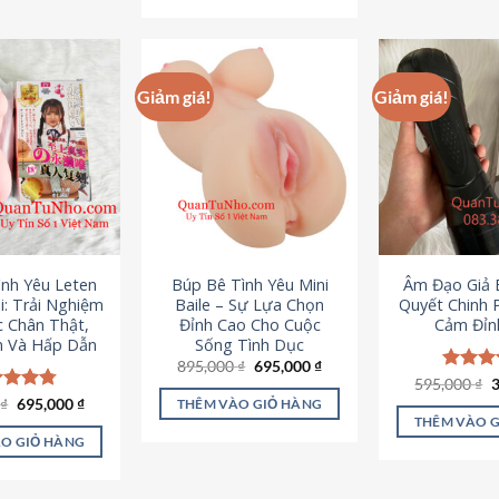
295,000 ₫.
Giảm giá!
Giảm giá!
ình Yêu Leten
Búp Bê Tình Yêu Mini
Âm Đạo Giả B
i: Trải Nghiệm
Baile – Sự Lựa Chọn
Quyết Chinh 
c Chân Thật,
Đỉnh Cao Cho Cuộc
Cảm Đỉn
 Và Hấp Dẫn
Sống Tình Dục
Giá
Giá
895,000
₫
695,000
₫
gốc
hiện
G
595,000
Được x
₫
là:
tại
g
hạng
4
Giá
Giá
0
c xếp
₫
695,000
₫
THÊM VÀO GIỎ HÀNG
895,000 ₫.
là:
l
gốc
hiện
5 sao
g
4.80
THÊM VÀO 
695,000 ₫.
5
là:
tại
ao
O GIỎ HÀNG
995,000 ₫.
là:
695,000 ₫.