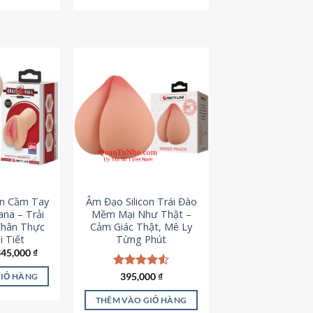
795,000 ₫.
545,000 ₫.
on Cầm Tay
Âm Đạo Silicon Trái Đào
iana – Trải
Mềm Mại Như Thật –
Chân Thực
Cảm Giác Thật, Mê Ly
 Tiết
Từng Phút
iá
Giá
345,000
₫
ốc
hiện
à:
tại
Được xếp
395,000
₫
GIỎ HÀNG
45,000 ₫.
là:
hạng
4.53
345,000 ₫.
5 sao
THÊM VÀO GIỎ HÀNG