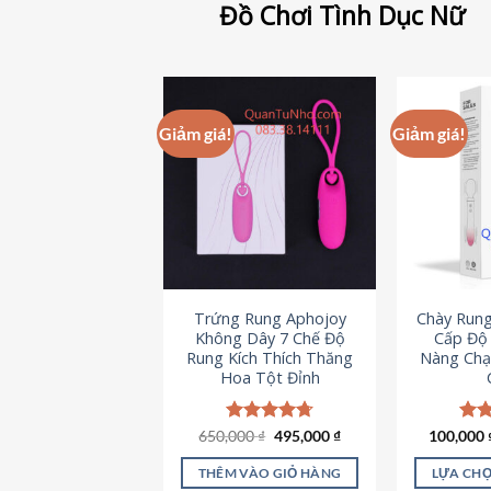
Đồ Chơi Tình Dục Nữ
Giảm giá!
Giảm giá!
Trứng Rung Aphojoy
Chày Rung
Không Dây 7 Chế Độ
Cấp Độ 
Rung Kích Thích Thăng
Nàng Chạ
Hoa Tột Đỉnh
Giá
Giá
650,000
Được xếp
₫
495,000
₫
100,000
Đượ
gốc
hiện
hạng
4.72
hạn
là:
tại
5 sao
5 s
THÊM VÀO GIỎ HÀNG
LỰA CHỌ
650,000 ₫.
là: