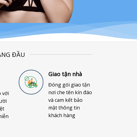
ÀNG ĐẦU
Giao tận nhà
Đóng gói giao tận
nơi che tên kín đáo
o với
và cam kết bảo
ười
mật thông tin
ệt
khách hàng
miễn