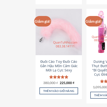
495,000 ₫.
Giảm giá!
Giảm giá!
Đuôi Cáo Toy Đuôi Cáo
Dương V
Gắn Hậu Môn Cảm Giác
Thụt Butt
Mới Lạ Cực Sexy
“Bí Quyế
Cực Đỉn
Giá
Giá
380,000
Được xếp
₫
225,000
₫
gốc
hiện
hạng
4.88
1,095,00
Đượ
là:
tại
5 sao
hạn
THÊM VÀO GIỎ HÀNG
380,000 ₫.
là:
5 s
THÊM VÀ
225,000 ₫.