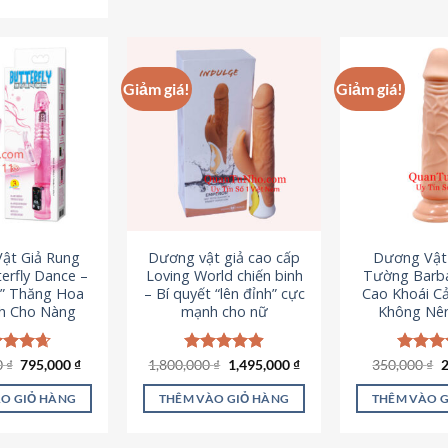
Sản
phẩm
p
phẩm
này
n
này
có
c
có
nhiều
n
Giảm giá!
Giảm giá!
nhiều
biến
b
biến
thể.
th
thể.
Các
C
Các
tùy
t
tùy
chọn
c
chọn
có
c
có
thể
t
ật Giả Rung
Dương vật giả cao cấp
Dương Vật
thể
được
đ
erfly Dance –
Loving World chiến binh
Tường Barba
được
chọn
c
t” Thăng Hoa
– Bí quyết “lên đỉnh” cực
Cao Khoái C
chọn
h Cho Nàng
mạnh cho nữ
Không Nê
trên
t
trên
trang
t
trang
sản
s
Giá
Giá
Giá
Giá
G
0
c xếp
₫
795,000
₫
1,800,000
Được xếp
₫
1,495,000
₫
350,000
Được x
₫
sản
gốc
hiện
gốc
hiện
g
g
4.65
hạng
4.89
hạng
4
phẩm
p
là:
tại
là:
tại
l
ao
5 sao
5 sao
phẩm
O GIỎ HÀNG
THÊM VÀO GIỎ HÀNG
THÊM VÀO 
1,095,000 ₫.
là:
1,800,000 ₫.
là:
3
795,000 ₫.
1,495,000 ₫.