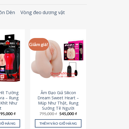
Đôn Dên
Vòng đeo dương vật
Giảm giá!
Hít Tường
Âm Đạo Giả Silicon
ora – Rung
Dream Sweet Heart –
 Khít Như
Múp Như Thật, Rung
t
Sướng Tê Người
iá
Giá
Giá
Giá
795,000
₫
795,000
₫
545,000
₫
ốc
hiện
gốc
hiện
à:
tại
là:
tại
GIỎ HÀNG
THÊM VÀO GIỎ HÀNG
95,000 ₫.
là:
795,000 ₫.
là: