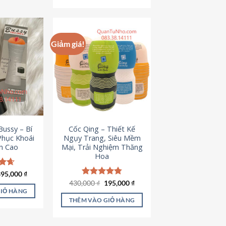
Giảm giá!
ussy – Bí
Cốc Qing – Thiết Kế
Phục Khoái
Ngụy Trang, Siêu Mềm
h Cao
Mại, Trải Nghiệm Thăng
Hoa
iá
Giá
ếp
395,000
₫
ốc
hiện
.64
Giá
Giá
430,000
Được xếp
₫
195,000
₫
à:
tại
gốc
hiện
hạng
4.78
GIỎ HÀNG
95,000 ₫.
là:
là:
tại
5 sao
THÊM VÀO GIỎ HÀNG
395,000 ₫.
430,000 ₫.
là:
195,000 ₫.