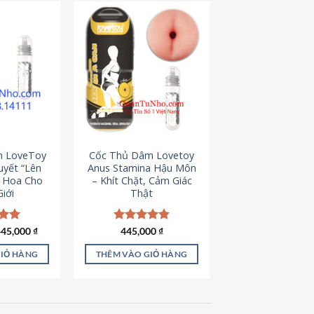
m LoveToy
Cốc Thủ Dâm Lovetoy
uyết “Lên
Anus Stamina Hậu Môn
g Hoa Cho
– Khít Chặt, Cảm Giác
iới
Thật
iá
Giá
ếp
445,000
₫
Được xếp
445,000
₫
ốc
hiện
.00
hạng
4.84
à:
tại
5 sao
GIỎ HÀNG
THÊM VÀO GIỎ HÀNG
50,000 ₫.
là:
445,000 ₫.