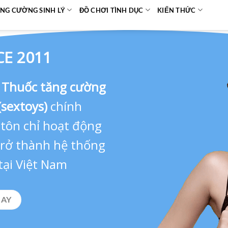
NG CƯỜNG SINH LÝ
ĐỒ CHƠI TÌNH DỤC
KIẾN THỨC
CE 2011
,
Thuốc tăng cường
(sextoys)
chính
 tôn chỉ hoạt động
 trở thành hệ thống
tại Việt Nam
GAY