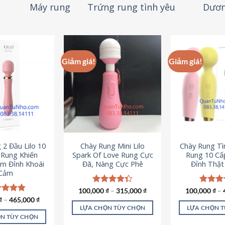
Máy rung
Trứng rung tình yêu
Dươn
Giảm giá!
Giảm giá!
 2 Đầu Lilo 10
Chày Rung Mini Lilo
Chày Rung Tìn
Rung Khiến
Spark Of Love Rung Cực
Rung 10 Cấ
m Đỉnh Khoái
Đã, Nàng Cực Phê
Đỉnh Thậ
Cảm
100,000
Được xếp
₫
–
315,000
₫
100,000
Được x
₫
–
hạng
4.33
hạng
4
c xếp
₫
–
465,000
₫
5 sao
5 sao
g
4.80
LỰA CHỌN TÙY CHỌN
LỰA CHỌN 
ao
N TÙY CHỌN
Sản
S