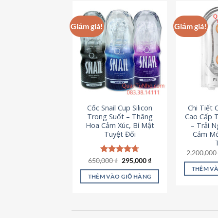
này
có
Giảm giá!
Giảm giá!
nhiều
biến
thể.
Các
tùy
chọn
có
Cốc Snail Cup Silicon
Chi Tiết
thể
Trong Suốt – Thăng
Cao Cấp T
được
Hoa Cảm Xúc, Bí Mật
– Trải 
chọn
Tuyệt Đối
Cảm Mớ
trên
2,200,00
trang
Giá
Giá
650,000
Được xếp
₫
295,000
₫
sản
gốc
hiện
hạng
4.69
THÊM VÀ
là:
tại
5 sao
phẩm
THÊM VÀO GIỎ HÀNG
650,000 ₫.
là:
295,000 ₫.