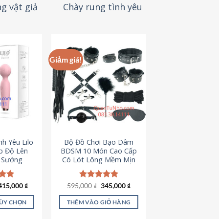
g vật giả
Chày rung tình yêu
Giảm giá!
h Yêu Lilo
Bộ Đồ Chơi Bạo Dâm
p Độ Lên
BDSM 10 Món Cao Cấp
t Sướng
Có Lót Lông Mềm Mịn
Giá
Giá
ếp
415,000
₫
595,000
Được xếp
₫
345,000
₫
gốc
hiện
.94
hạng
4.88
là:
tại
5 sao
TÙY CHỌN
THÊM VÀO GIỎ HÀNG
595,000 ₫.
là:
345,000 ₫.
ản