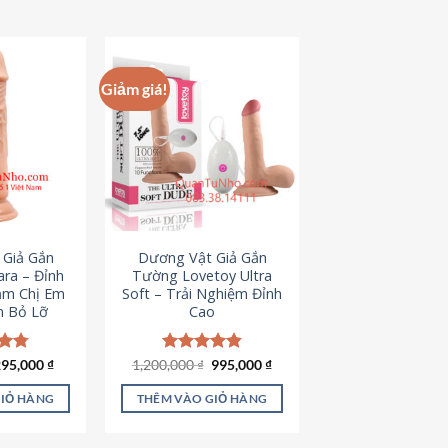
hẩm
ày
ó
hiều
Giảm giá!
iến
ể.
ác
ùy
họn
ó
hể
 Giả Gắn
Dương Vật Giả Gắn
ược
ra – Đỉnh
Tường Lovetoy Ultra
họn
ảm Chị Em
Soft – Trải Nghiệm Đỉnh
n Bỏ Lỡ
Cao
rên
rang
ản
iá
Giá
Giá
Giá
ếp
295,000
₫
1,200,000
Được xếp
₫
995,000
₫
ốc
hiện
gốc
hiện
.79
hạng
4.82
hẩm
à:
tại
là:
tại
5 sao
GIỎ HÀNG
THÊM VÀO GIỎ HÀNG
50,000 ₫.
là:
1,200,000 ₫.
là:
295,000 ₫.
995,000 ₫.