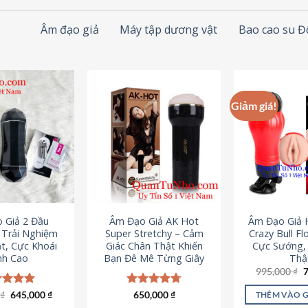
Âm đạo giả
Máy tập dương vật
Bao cao su 
Giảm giá!
 Giả 2 Đầu
Âm Đạo Giả AK Hot
Âm Đạo Giả 
– Trải Nghiệm
Super Stretchy – Cảm
Crazy Bull Fl
t, Cực Khoái
Giác Chân Thật Khiến
Cực Sướng,
nh Cao
Bạn Đê Mê Từng Giây
Thậ
G
995,000
₫
g
l
Giá
Giá
0
c xếp
₫
645,000
₫
Được xếp
650,000
₫
THÊM VÀO 
9
gốc
hiện
g
4.88
hạng
4.75