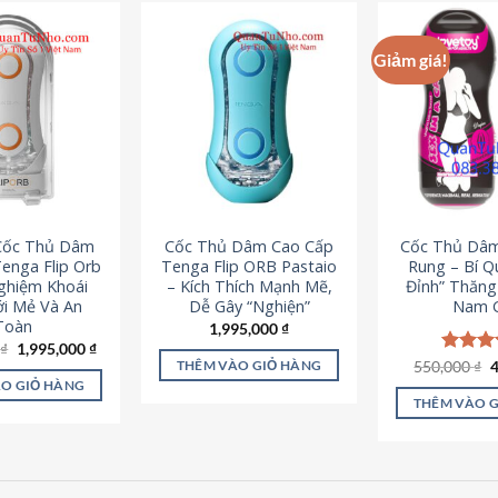
Giảm giá!
 Cốc Thủ Dâm
Cốc Thủ Dâm Cao Cấp
Cốc Thủ Dâ
enga Flip Orb
Tenga Flip ORB Pastaio
Rung – Bí Q
Nghiệm Khoái
– Kích Thích Mạnh Mẽ,
Đỉnh” Thăn
i Mẻ Và An
Dễ Gây “Nghiện”
Nam G
Toàn
1,995,000
₫
Giá
Giá
0
₫
1,995,000
₫
gốc
hiện
G
550,000
Được x
₫
THÊM VÀO GIỎ HÀNG
là:
tại
g
hạng
5
O GIỎ HÀNG
2,200,000 ₫.
là:
l
5 sao
THÊM VÀO 
1,995,000 ₫.
5