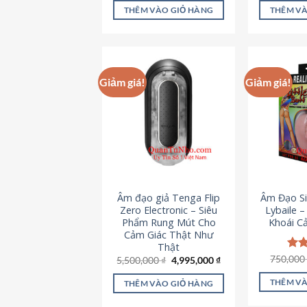
là:
tại
5 sao
5 s
THÊM VÀO GIỎ HÀNG
THÊM VÀ
715,000 ₫.
là:
645,000 ₫.
Giảm giá!
Giảm giá!
Âm đạo giả Tenga Flip
Âm Đạo Si
Zero Electronic – Siêu
Lybaile 
Phẩm Rung Mút Cho
Khoái C
Cảm Giác Thật Như
Thật
750,00
Đượ
Giá
Giá
5,500,000
₫
4,995,000
₫
gốc
hiện
hạn
là:
tại
5 s
THÊM VÀ
THÊM VÀO GIỎ HÀNG
5,500,000 ₫.
là:
4,995,000 ₫.