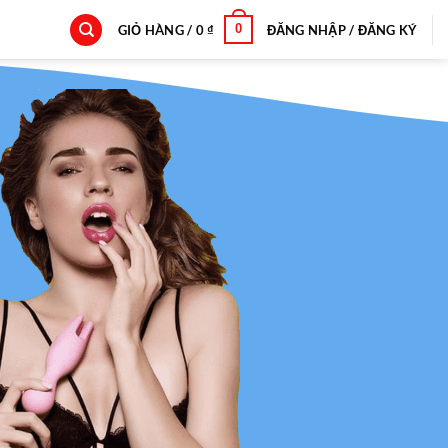
0
GIỎ HÀNG /
0
₫
ĐĂNG NHẬP / ĐĂNG KÝ