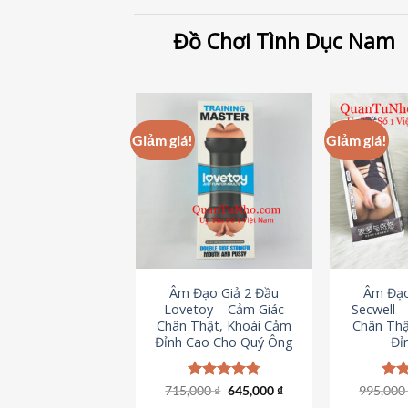
Đồ Chơi Tình Dục Nam
Giảm giá!
Giảm giá!
Âm Đạo Giả 2 Đầu
Âm Đạo
Lovetoy – Cảm Giác
Secwell 
Chân Thật, Khoái Cảm
Chân Thậ
Đỉnh Cao Cho Quý Ông
Đỉ
Giá
Giá
715,000
Được xếp
₫
645,000
₫
995,00
Đượ
gốc
hiện
hạng
4.79
hạn