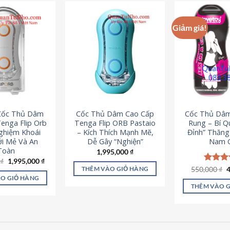
Giảm giá!
 Cốc Thủ Dâm
Cốc Thủ Dâm Cao Cấp
Cốc Thủ Dâ
enga Flip Orb
Tenga Flip ORB Pastaio
Rung – Bí Q
Nghiệm Khoái
– Kích Thích Mạnh Mẽ,
Đỉnh” Thăn
i Mẻ Và An
Dễ Gây “Nghiện”
Nam G
Toàn
1,995,000
₫
Giá
Giá
0
₫
1,995,000
₫
gốc
hiện
G
550,000
Được x
₫
THÊM VÀO GIỎ HÀNG
là:
tại
g
hạng
5
O GIỎ HÀNG
2,200,000 ₫.
là:
l
5 sao
THÊM VÀO 
1,995,000 ₫.
5