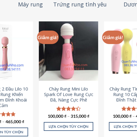
Máy rung
Trứng rung tình yêu
Dươn
Giảm giá!
Giảm giá!
 2 Đầu Lilo 10
Chày Rung Mini Lilo
Chày Rung Tìn
Rung Khiến
Spark Of Love Rung Cực
Rung 10 Cấ
m Đỉnh Khoái
Đã, Nàng Cực Phê
Đỉnh Thậ
Cảm
100,000
Được xếp
₫
–
315,000
₫
100,000
Được x
₫
–
hạng
4.33
hạng
4
c xếp
₫
–
465,000
₫
5 sao
5 sao
g
4.80
LỰA CHỌN TÙY CHỌN
LỰA CHỌN 
ao
N TÙY CHỌN
Sản
S