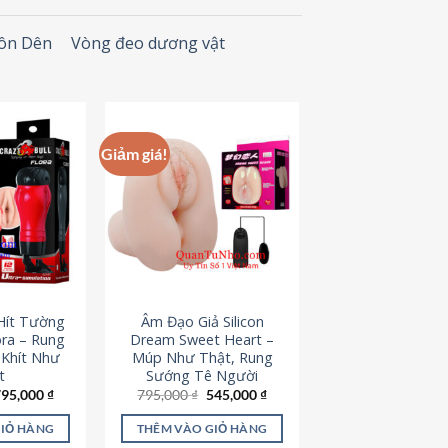
Đôn Dên
Vòng đeo dương vật
Giảm giá!
Hít Tường
Âm Đạo Giả Silicon
ora – Rung
Dream Sweet Heart –
 Khít Như
Múp Như Thật, Rung
t
Sướng Tê Người
iá
Giá
Giá
Giá
795,000
₫
795,000
₫
545,000
₫
ốc
hiện
gốc
hiện
à:
tại
là:
tại
GIỎ HÀNG
THÊM VÀO GIỎ HÀNG
95,000 ₫.
là:
795,000 ₫.
là: