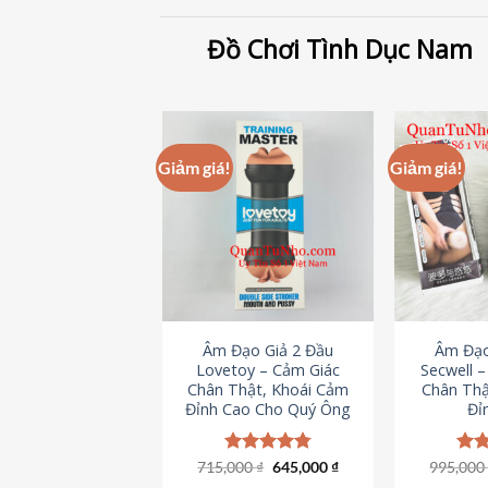
Đồ Chơi Tình Dục Nam
Giảm giá!
Giảm giá!
Âm Đạo Giả 2 Đầu
Âm Đạo
Lovetoy – Cảm Giác
Secwell 
Chân Thật, Khoái Cảm
Chân Thậ
Đỉnh Cao Cho Quý Ông
Đỉ
Giá
Giá
715,000
Được xếp
₫
645,000
₫
995,00
Đượ
gốc
hiện
hạng
4.79
hạn