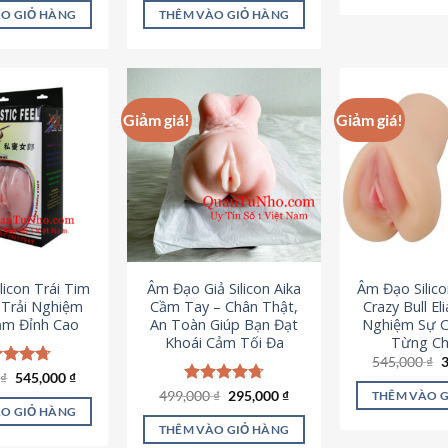
là:
tại
ao
5 sao
O GIỎ HÀNG
THÊM VÀO GIỎ HÀNG
995,000 ₫.
là:
645,000 ₫.
Giảm giá!
Giảm giá!
licon Trái Tim
Âm Đạo Giả Silicon Aika
Âm Đạo Silic
– Trải Nghiệm
Cầm Tay – Chân Thật,
Crazy Bull El
ảm Đỉnh Cao
An Toàn Giúp Bạn Đạt
Nghiệm Sự 
Khoái Cảm Tối Đa
Từng Chi
G
545,000
₫
g
Giá
Giá
0
c xếp
₫
545,000
₫
l
gốc
hiện
g
4.70
Giá
Giá
499,000
Được xếp
₫
295,000
₫
THÊM VÀO 
5
là:
tại
gốc
hiện
ao
hạng
4.75
O GIỎ HÀNG
750,000 ₫.
là:
là:
tại
5 sao
THÊM VÀO GIỎ HÀNG
545,000 ₫.
499,000 ₫.
là: