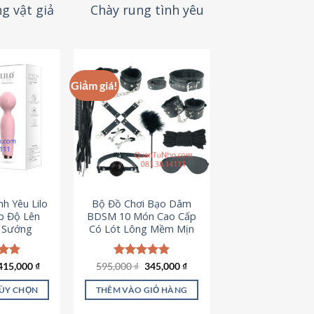
g vật giả
Chày rung tình yêu
Giảm giá!
h Yêu Lilo
Bộ Đồ Chơi Bạo Dâm
p Độ Lên
BDSM 10 Món Cao Cấp
t Sướng
Có Lót Lông Mềm Mịn
Giá
Giá
ếp
415,000
₫
595,000
Được xếp
₫
345,000
₫
gốc
hiện
.94
hạng
4.88
là:
tại
5 sao
TÙY CHỌN
THÊM VÀO GIỎ HÀNG
595,000 ₫.
là:
345,000 ₫.
ản