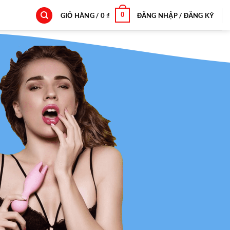
0
GIỎ HÀNG /
0
₫
ĐĂNG NHẬP / ĐĂNG KÝ