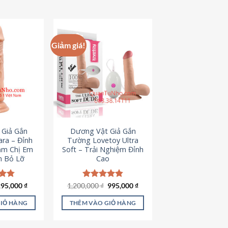
hẩm
ày
ó
hiều
Giảm giá!
iến
ể.
ác
ùy
họn
ó
hể
 Giả Gắn
Dương Vật Giả Gắn
ược
ra – Đỉnh
Tường Lovetoy Ultra
họn
ảm Chị Em
Soft – Trải Nghiệm Đỉnh
n Bỏ Lỡ
Cao
rên
rang
ản
iá
Giá
Giá
Giá
ếp
295,000
₫
1,200,000
Được xếp
₫
995,000
₫
ốc
hiện
gốc
hiện
.79
hạng
4.82
hẩm
à:
tại
là:
tại
5 sao
GIỎ HÀNG
THÊM VÀO GIỎ HÀNG
50,000 ₫.
là:
1,200,000 ₫.
là:
295,000 ₫.
995,000 ₫.