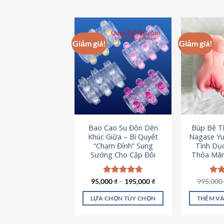
Giảm giá!
Giảm giá!
Bao Cao Su Đôn Dên
Búp Bê T
Khúc Giữa – Bí Quyết
Nagase Yu
“Chạm Đỉnh” Sung
Tình Dụ
Sướng Cho Cặp Đôi
Thỏa Mãn
95,000
Được xếp
₫
–
195,000
₫
995,00
Đượ
hạng
4.70
hạn
5 sao
5 s
LỰA CHỌN TÙY CHỌN
THÊM VÀ
Sản
phẩm