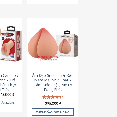
795,000 ₫.
545,000 ₫.
on Cầm Tay
Âm Đạo Silicon Trái Đào
iana – Trải
Mềm Mại Như Thật –
Chân Thực
Cảm Giác Thật, Mê Ly
 Tiết
Từng Phút
iá
Giá
345,000
₫
ốc
hiện
à:
tại
Được xếp
395,000
₫
GIỎ HÀNG
45,000 ₫.
là:
hạng
4.53
345,000 ₫.
5 sao
THÊM VÀO GIỎ HÀNG