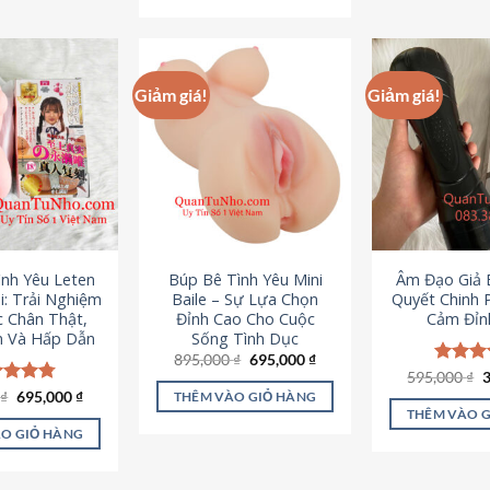
295,000 ₫.
Giảm giá!
Giảm giá!
ình Yêu Leten
Búp Bê Tình Yêu Mini
Âm Đạo Giả B
i: Trải Nghiệm
Baile – Sự Lựa Chọn
Quyết Chinh 
c Chân Thật,
Đỉnh Cao Cho Cuộc
Cảm Đỉn
 Và Hấp Dẫn
Sống Tình Dục
Giá
Giá
895,000
₫
695,000
₫
gốc
hiện
G
595,000
Được x
₫
là:
tại
g
hạng
4
Giá
Giá
0
c xếp
₫
695,000
₫
THÊM VÀO GIỎ HÀNG
895,000 ₫.
là:
l
gốc
hiện
5 sao
g
4.80
THÊM VÀO 
695,000 ₫.
5
là:
tại
ao
O GIỎ HÀNG
995,000 ₫.
là:
695,000 ₫.