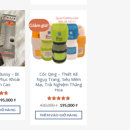
Giảm giá!
ussy – Bí
Cốc Qing – Thiết Kế
Phục Khoái
Ngụy Trang, Siêu Mềm
h Cao
Mại, Trải Nghiệm Thăng
Hoa
iá
Giá
ếp
395,000
₫
ốc
hiện
.64
Giá
Giá
430,000
Được xếp
₫
195,000
₫
à:
tại
gốc
hiện
hạng
4.78
GIỎ HÀNG
95,000 ₫.
là:
là:
tại
5 sao
THÊM VÀO GIỎ HÀNG
395,000 ₫.
430,000 ₫.
là:
195,000 ₫.