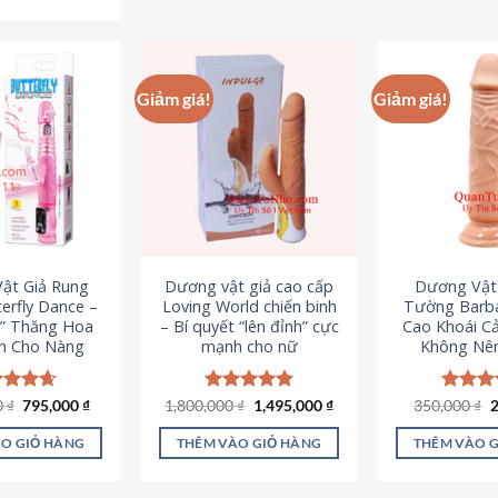
Sản
phẩm
p
phẩm
này
n
này
có
c
có
nhiều
n
Giảm giá!
Giảm giá!
nhiều
biến
b
biến
thể.
th
thể.
Các
C
Các
tùy
t
tùy
chọn
c
chọn
có
c
có
thể
t
ật Giả Rung
Dương vật giả cao cấp
Dương Vật
thể
được
đ
erfly Dance –
Loving World chiến binh
Tường Barba
được
chọn
c
t” Thăng Hoa
– Bí quyết “lên đỉnh” cực
Cao Khoái C
chọn
h Cho Nàng
mạnh cho nữ
Không Nê
trên
t
trên
trang
t
trang
sản
s
Giá
Giá
Giá
Giá
G
0
c xếp
₫
795,000
₫
1,800,000
Được xếp
₫
1,495,000
₫
350,000
Được x
₫
sản
gốc
hiện
gốc
hiện
g
g
4.65
hạng
4.89
hạng
4
phẩm
p
là:
tại
là:
tại
l
ao
5 sao
5 sao
phẩm
O GIỎ HÀNG
THÊM VÀO GIỎ HÀNG
THÊM VÀO 
1,095,000 ₫.
là:
1,800,000 ₫.
là:
3
795,000 ₫.
1,495,000 ₫.