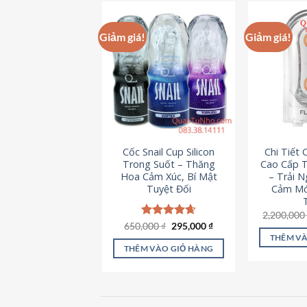
này
có
Giảm giá!
Giảm giá!
nhiều
biến
thể.
Các
tùy
chọn
có
Cốc Snail Cup Silicon
Chi Tiết
thể
Trong Suốt – Thăng
Cao Cấp T
được
Hoa Cảm Xúc, Bí Mật
– Trải 
chọn
Tuyệt Đối
Cảm Mớ
trên
2,200,00
trang
Giá
Giá
650,000
Được xếp
₫
295,000
₫
sản
gốc
hiện
hạng
4.69
THÊM VÀ
là:
tại
5 sao
phẩm
THÊM VÀO GIỎ HÀNG
650,000 ₫.
là:
295,000 ₫.