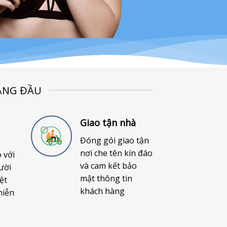
ÀNG ĐẦU
Giao tận nhà
Đóng gói giao tận
nơi che tên kín đáo
o với
và cam kết bảo
ười
mật thông tin
ệt
khách hàng
miễn