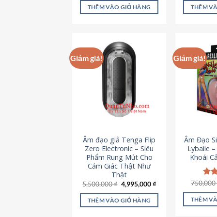
là:
tại
5 sao
5 s
THÊM VÀO GIỎ HÀNG
THÊM VÀ
715,000 ₫.
là:
645,000 ₫.
Giảm giá!
Giảm giá!
Âm đạo giả Tenga Flip
Âm Đạo Si
Zero Electronic – Siêu
Lybaile 
Phẩm Rung Mút Cho
Khoái C
Cảm Giác Thật Như
Thật
750,00
Đượ
Giá
Giá
5,500,000
₫
4,995,000
₫
gốc
hiện
hạn
là:
tại
5 s
THÊM VÀ
THÊM VÀO GIỎ HÀNG
5,500,000 ₫.
là:
4,995,000 ₫.