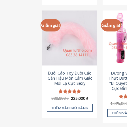
495,000 ₫.
Giảm giá!
Giảm giá!
Đuôi Cáo Toy Đuôi Cáo
Dương V
Gắn Hậu Môn Cảm Giác
Thụt Butt
Mới Lạ Cực Sexy
“Bí Quyế
Cực Đỉn
Giá
Giá
380,000
Được xếp
₫
225,000
₫
gốc
hiện
hạng
4.88
1,095,00
Đượ
là:
tại
5 sao
hạn
THÊM VÀO GIỎ HÀNG
380,000 ₫.
là:
5 s
THÊM VÀ
225,000 ₫.