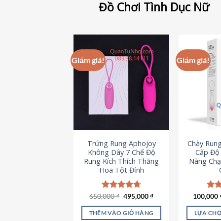
Đồ Chơi Tình Dục Nữ
Giảm giá!
Giảm giá!
Trứng Rung Aphojoy
Chày Rung
Không Dây 7 Chế Độ
Cấp Độ 
Rung Kích Thích Thăng
Nàng Chạ
Hoa Tột Đỉnh
Giá
Giá
650,000
Được xếp
₫
495,000
₫
100,000
Đượ
gốc
hiện
hạng
4.72
hạn
là:
tại
5 sao
5 s
THÊM VÀO GIỎ HÀNG
LỰA CHỌ
650,000 ₫.
là: