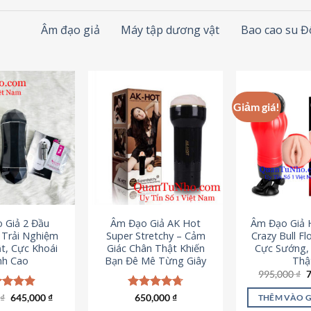
Âm đạo giả
Máy tập dương vật
Bao cao su 
Giảm giá!
 Giả 2 Đầu
Âm Đạo Giả AK Hot
Âm Đạo Giả 
– Trải Nghiệm
Super Stretchy – Cảm
Crazy Bull Fl
t, Cực Khoái
Giác Chân Thật Khiến
Cực Sướng,
nh Cao
Bạn Đê Mê Từng Giây
Thậ
G
995,000
₫
g
l
Giá
Giá
0
c xếp
₫
645,000
₫
Được xếp
650,000
₫
THÊM VÀO 
9
gốc
hiện
g
4.88
hạng
4.75