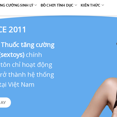
NG CƯỜNG SINH LÝ
ĐỒ CHƠI TÌNH DỤC
KIẾN THỨC
CE 2011
,
Thuốc tăng cường
(sextoys)
chính
 tôn chỉ hoạt động
 trở thành hệ thống
tại Việt Nam
GAY