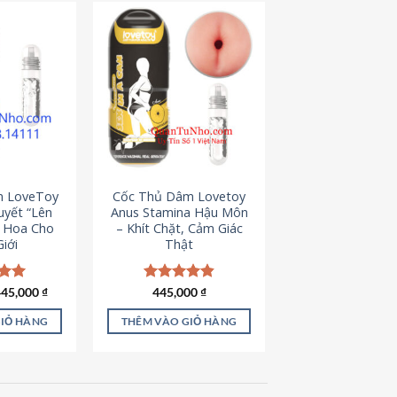
m LoveToy
Cốc Thủ Dâm Lovetoy
uyết “Lên
Anus Stamina Hậu Môn
g Hoa Cho
– Khít Chặt, Cảm Giác
iới
Thật
iá
Giá
ếp
445,000
₫
Được xếp
445,000
₫
ốc
hiện
.00
hạng
4.84
à:
tại
5 sao
GIỎ HÀNG
THÊM VÀO GIỎ HÀNG
50,000 ₫.
là:
445,000 ₫.