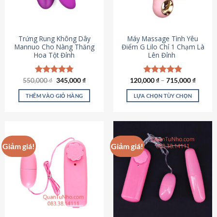
Trứng Rung Không Dây
Máy Massage Tình Yêu
Mannuo Cho Nàng Thăng
Điểm G Lilo Chỉ 1 Chạm Là
Hoa Tột Đỉnh
Lên Đỉnh
Giá
Giá
550,000
Được xếp
₫
345,000
₫
120,000
Được xếp
₫
–
715,000
₫
gốc
hiện
hạng
4.81
hạng
4.85
là:
tại
5 sao
5 sao
THÊM VÀO GIỎ HÀNG
LỰA CHỌN TÙY CHỌN
550,000 ₫.
là:
345,000 ₫.
Sản
phẩm
này
có
Giảm giá!
Giảm giá!
nhiều
biến
thể.
Các
tùy
chọn
có