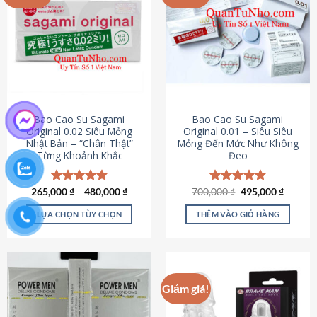
chọn
trên
trang
sản
phẩm
Bao Cao Su Sagami
Bao Cao Su Sagami
Original 0.02 Siêu Mỏng
Original 0.01 – Siêu Siêu
Nhật Bản – “Chân Thật”
Mỏng Đến Mức Như Không
Từng Khoảnh Khắc
Đeo
Giá
Giá
265,000
Được xếp
₫
–
480,000
₫
700,000
Được xếp
₫
495,000
₫
gốc
hiện
hạng
4.87
hạng
4.83
là:
tại
5 sao
5 sao
LỰA CHỌN TÙY CHỌN
THÊM VÀO GIỎ HÀNG
700,000 ₫.
là:
495,000
Sản
phẩm
này
có
Giảm giá!
nhiều
biến