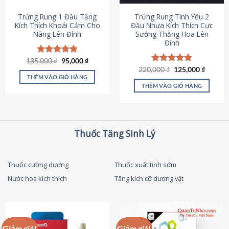
thể
được
Trứng Rung 1 Đầu Tăng
Trứng Rung Tình Yêu 2
chọn
Kích Thích Khoái Cảm Cho
Đầu Nhựa Kích Thích Cực
Nàng Lên Đỉnh
Sướng Thăng Hoa Lên
trên
Đỉnh
trang
sản
Giá
Giá
135,000
Được xếp
₫
95,000
₫
phẩm
gốc
hiện
hạng
4.87
Giá
Giá
220,000
Được xếp
₫
125,000
₫
là:
tại
gốc
hiện
5 sao
THÊM VÀO GIỎ HÀNG
hạng
4.79
135,000 ₫.
là:
là:
tại
5 sao
THÊM VÀO GIỎ HÀNG
95,000 ₫.
220,000 ₫.
là:
125,000
Thuốc Tăng Sinh Lý
Thuốc cường dương
Thuốc xuất tinh sớm
Nước hoa kích thích
Tăng kích cỡ dương vật
Giảm giá!
Giảm giá!