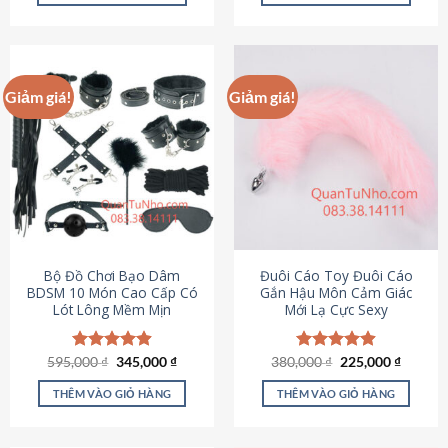
Sản
Sản
phẩm
phẩm
này
này
có
có
Giảm giá!
Giảm giá!
nhiều
nhiều
biến
biến
thể.
thể.
Các
Các
tùy
tùy
chọn
chọn
có
có
thể
thể
được
được
Bộ Đồ Chơi Bạo Dâm
Đuôi Cáo Toy Đuôi Cáo
chọn
chọn
BDSM 10 Món Cao Cấp Có
Gắn Hậu Môn Cảm Giác
Lót Lông Mềm Mịn
Mới Lạ Cực Sexy
trên
trên
trang
trang
sản
sản
Giá
Giá
Giá
Giá
595,000
Được xếp
₫
345,000
₫
380,000
Được xếp
₫
225,000
₫
phẩm
phẩm
gốc
hiện
gốc
hiện
hạng
4.88
hạng
4.88
là:
tại
là:
tại
5 sao
5 sao
THÊM VÀO GIỎ HÀNG
THÊM VÀO GIỎ HÀNG
595,000 ₫.
là:
380,000 ₫.
là:
345,000 ₫.
225,000