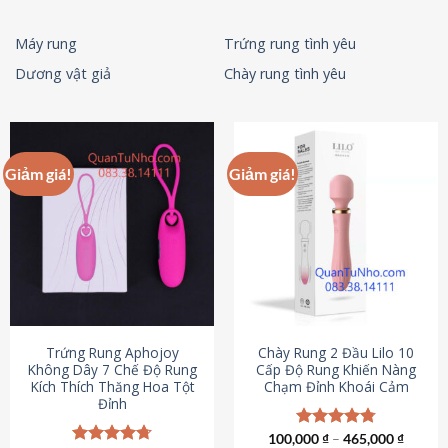
Máy rung
Trứng rung tình yêu
Dương vật giả
Chày rung tình yêu
Giảm giá!
Giảm giá!
Trứng Rung Aphojoy
Chày Rung 2 Đầu Lilo 10
Không Dây 7 Chế Độ Rung
Cấp Độ Rung Khiến Nàng
Kích Thích Thăng Hoa Tột
Chạm Đỉnh Khoái Cảm
Đỉnh
100,000
Được xếp
₫
–
465,000
₫