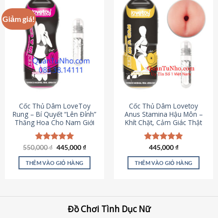
Giảm giá!
Cốc Thủ Dâm LoveToy
Cốc Thủ Dâm Lovetoy
Rung – Bí Quyết “Lên Đỉnh”
Anus Stamina Hậu Môn –
Thăng Hoa Cho Nam Giới
Khít Chặt, Cảm Giác Thật
Giá
Giá
550,000
Được xếp
₫
445,000
₫
Được xếp
445,000
₫
gốc
hiện
hạng
5.00
hạng
4.84
là:
tại
5 sao
5 sao
THÊM VÀO GIỎ HÀNG
THÊM VÀO GIỎ HÀNG
550,000 ₫.
là:
445,000 ₫.
Đồ Chơi Tình Dục Nữ