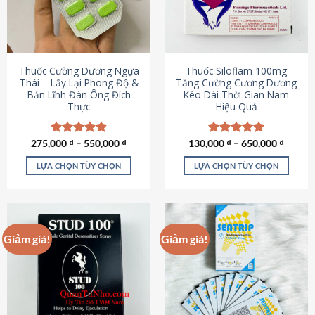
tùy
tùy
chọn
chọn
có
có
thể
thể
được
được
Thuốc Cường Dương Ngựa
Thuốc Siloflam 100mg
chọn
chọn
Thái – Lấy Lại Phong Độ &
Tăng Cường Cương Dương
Bản Lĩnh Đàn Ông Đích
Kéo Dài Thời Gian Nam
trên
trên
Thực
Hiệu Quả
trang
trang
sản
sản
phẩm
phẩm
275,000
Được xếp
₫
–
550,000
₫
130,000
Được xếp
₫
–
650,000
₫
hạng
4.87
hạng
5.00
5 sao
5 sao
LỰA CHỌN TÙY CHỌN
LỰA CHỌN TÙY CHỌN
Sản
Sản
phẩm
phẩm
này
này
có
có
Giảm giá!
Giảm giá!
nhiều
nhiều
biến
biến
thể.
thể.
Các
Các
tùy
tùy
chọn
chọn