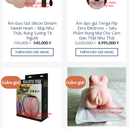
Âm Đạo Giả Silicon Dream
Âm đạo giả Tenga Flip
Sweet Heart – Múp Như
Zero Electronic – Siêu
Thật, Rung Sướng Tê
Phẩm Rung Mút Cho Cảm
Người
Giác Thật Như Thật
Giá
Giá
Giá
Giá
795,000
₫
545,000
₫
5,500,000
₫
4,995,000
₫
gốc
hiện
gốc
hiện
là:
tại
là:
tại
THÊM VÀO GIỎ HÀNG
THÊM VÀO GIỎ HÀNG
795,000 ₫.
là:
5,500,000 ₫.
là:
545,000 ₫.
4,995
Giảm giá!
Giảm giá!