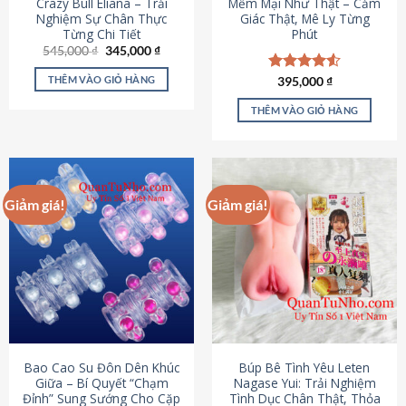
Crazy Bull Eliana – Trải
Mềm Mại Như Thật – Cảm
Nghiệm Sự Chân Thực
Giác Thật, Mê Ly Từng
Từng Chi Tiết
Phút
Giá
Giá
545,000
₫
345,000
₫
gốc
hiện
là:
tại
THÊM VÀO GIỎ HÀNG
Được xếp
395,000
₫
545,000 ₫.
là:
hạng
4.53
345,000 ₫.
5 sao
THÊM VÀO GIỎ HÀNG
Giảm giá!
Giảm giá!
Bao Cao Su Đôn Dên Khúc
Búp Bê Tình Yêu Leten
Giữa – Bí Quyết “Chạm
Nagase Yui: Trải Nghiệm
Đỉnh” Sung Sướng Cho Cặp
Tình Dục Chân Thật, Thỏa