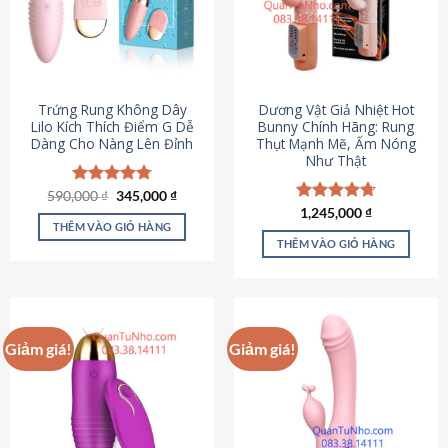
Trứng Rung Không Dây
Dương Vật Giả Nhiệt Hot
Lilo Kích Thích Điểm G Dễ
Bunny Chính Hãng: Rung
Dàng Cho Nàng Lên Đỉnh
Thụt Mạnh Mẽ, Ấm Nóng
Như Thật
Giá
Giá
590,000
Được xếp
₫
345,000
₫
gốc
hiện
hạng
4.79
Được xếp
1,245,000
₫
là:
tại
5 sao
THÊM VÀO GIỎ HÀNG
hạng
4.73
590,000 ₫.
là:
5 sao
THÊM VÀO GIỎ HÀNG
345,000 ₫.
Giảm giá!
Giảm giá!