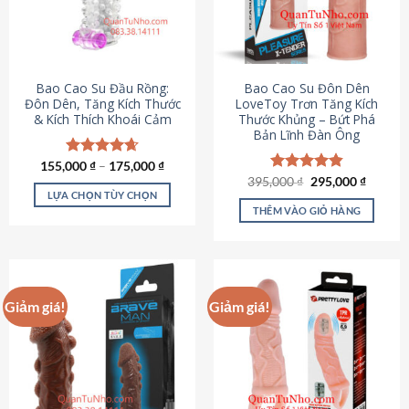
tùy
chọn
có
thể
được
Bao Cao Su Đầu Rồng:
Bao Cao Su Đôn Dên
chọn
Đôn Dên, Tăng Kích Thước
LoveToy Trơn Tăng Kích
& Kích Thích Khoái Cảm
Thước Khủng – Bứt Phá
trên
Bản Lĩnh Đàn Ông
trang
sản
155,000
Được xếp
₫
–
175,000
₫
phẩm
hạng
4.69
Giá
Giá
395,000
Được xếp
₫
295,000
₫
gốc
hiện
5 sao
LỰA CHỌN TÙY CHỌN
hạng
4.82
là:
tại
5 sao
THÊM VÀO GIỎ HÀNG
Sản
395,000 ₫.
là:
295,000
phẩm
này
có
nhiều
Giảm giá!
Giảm giá!
biến
thể.
Các
tùy
chọn
có