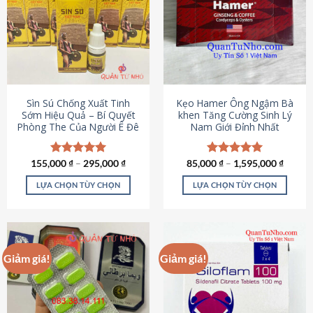
thể.
Các
tùy
chọn
có
thể
được
Sìn Sú Chống Xuất Tinh
Kẹo Hamer Ông Ngậm Bà
chọn
Sớm Hiệu Quả – Bí Quyết
khen Tăng Cường Sinh Lý
Phòng The Của Người Ê Đê
Nam Giới Đỉnh Nhất
trên
trang
sản
155,000
Được xếp
₫
–
295,000
₫
85,000
Được xếp
₫
–
1,595,000
₫
phẩm
hạng
4.95
hạng
5.00
5 sao
5 sao
LỰA CHỌN TÙY CHỌN
LỰA CHỌN TÙY CHỌN
Sản
Sản
phẩm
phẩm
này
này
có
có
Giảm giá!
Giảm giá!
nhiều
nhiều
biến
biến
thể.
thể.
Các
Các