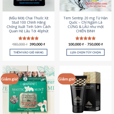
có
có
thể
thể
được
được
(Mẫu Mới) Chai Thuốc Xịt
Tem Sentrip 20 mg Từ Hàn
chọn
chọn
Stud 100 Chính Hãng
Quốc – Chỉ Ngậm Là
Chống Xuất Tinh Sớm Cách
CỨNG & LÂU như một
trên
trên
Quan Hệ Lâu Tới 40phút
CHIẾN BINH
trang
trang
sản
sản
phẩm
phẩm
Giá
Giá
480,000
Được xếp
₫
390,000
₫
100,000
Được xếp
₫
–
750,000
₫
gốc
hiện
hạng
5.00
hạng
5.00
là:
tại
5 sao
5 sao
THÊM VÀO GIỎ HÀNG
LỰA CHỌN TÙY CHỌN
480,000 ₫.
là:
390,000 ₫.
Sản
phẩm
này
có
Giảm giá!
Giảm giá!
nhiều
biến
thể.
Các
tùy
chọn
có