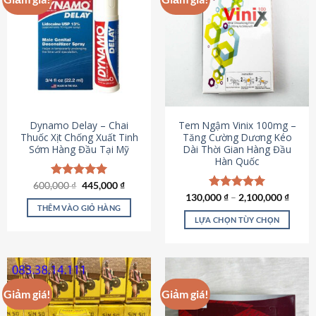
Dynamo Delay – Chai
Tem Ngậm Vinix 100mg –
Thuốc Xịt Chống Xuất Tinh
Tăng Cường Dương Kéo
Sớm Hàng Đầu Tại Mỹ
Dài Thời Gian Hàng Đầu
Hàn Quốc
Giá
Giá
600,000
Được xếp
₫
445,000
₫
gốc
hiện
hạng
5.00
130,000
Được xếp
₫
–
2,100,000
₫
là:
tại
5 sao
THÊM VÀO GIỎ HÀNG
hạng
5.00
600,000 ₫.
là:
5 sao
LỰA CHỌN TÙY CHỌN
445,000 ₫.
Sản
phẩm
này
có
Giảm giá!
Giảm giá!
nhiều
biến