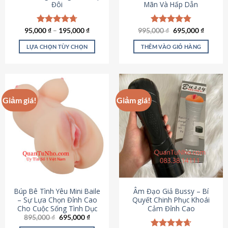
Đôi
Mãn Và Hấp Dẫn
Giá
Giá
95,000
Được xếp
₫
–
195,000
₫
995,000
Được xếp
₫
695,000
₫
gốc
hiện
hạng
4.70
hạng
4.80
là:
tại
5 sao
5 sao
LỰA CHỌN TÙY CHỌN
THÊM VÀO GIỎ HÀNG
995,000 ₫.
là:
695,000
Sản
phẩm
này
có
Giảm giá!
Giảm giá!
nhiều
biến
thể.
Các
tùy
chọn
có
thể
được
Búp Bê Tình Yêu Mini Baile
Âm Đạo Giả Bussy – Bí
chọn
– Sự Lựa Chọn Đỉnh Cao
Quyết Chinh Phục Khoái
Cho Cuộc Sống Tình Dục
Cảm Đỉnh Cao
trên
Giá
Giá
895,000
₫
695,000
₫
trang
gốc
hiện