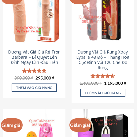
Dương Vật Giả Giá Rẻ Trơn
Dương Vật Giả Rung Xoay
Barbara – Bí Quyết Lên
Lybaile 48 Độ – Thăng Hoa
Đỉnh Ngay Lần Đầu Tiên
Cực Đỉnh Với 120 Chế Độ
Rung
Giá
Giá
390,000
Được xếp
₫
295,000
₫
gốc
hiện
hạng
4.90
Giá
Giá
1,400,000
Được xếp
₫
1,195,000
₫
là:
tại
gốc
hiện
5 sao
THÊM VÀO GIỎ HÀNG
hạng
4.62
390,000 ₫.
là:
là:
tại
5 sao
THÊM VÀO GIỎ HÀNG
295,000 ₫.
1,400,000 ₫.
là:
1,195
Giảm giá!
Giảm giá!