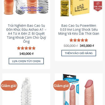
Trải Nghiệm Bao Cao Su
Bao Cao Su PowerMen
Đôn Khúc Đầu Aichao A1 –
0.03 Invi Long Shock Siêu
A4 Từ A Đến Z: Bí Quyết
Mỏng Và Kéo Dài Thời Gian
Tăng Khoái Cảm Cho Quý
Ông
Giá
Giá
500,000
Được xếp
₫
345,000
₫
gốc
hiện
hạng
4.85
là:
tại
5 sao
THÊM VÀO GIỎ HÀNG
Được xếp
140,000
₫
500,000 ₫.
là:
hạng
4.88
345,000
5 sao
LỰA CHỌN TÙY CHỌN
Sản
phẩm
này
có
Giảm giá!
Giảm giá!
nhiều
biến
thể.
Các