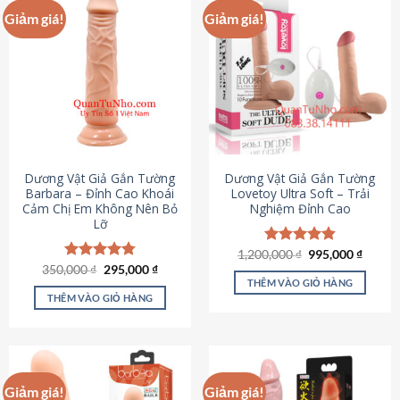
Giảm giá!
Giảm giá!
Dương Vật Giả Gắn Tường
Dương Vật Giả Gắn Tường
Barbara – Đỉnh Cao Khoái
Lovetoy Ultra Soft – Trải
Cảm Chị Em Không Nên Bỏ
Nghiệm Đỉnh Cao
Lỡ
Giá
Giá
1,200,000
Được xếp
₫
995,000
₫
gốc
hiện
Giá
Giá
hạng
4.82
350,000
Được xếp
₫
295,000
₫
là:
tại
gốc
hiện
5 sao
THÊM VÀO GIỎ HÀNG
hạng
4.79
1,200,000 ₫.
là:
là:
tại
5 sao
THÊM VÀO GIỎ HÀNG
995,00
350,000 ₫.
là:
295,000 ₫.
Giảm giá!
Giảm giá!