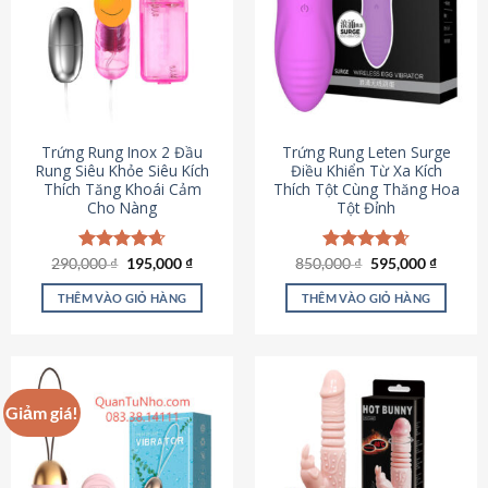
Trứng Rung Inox 2 Đầu
Trứng Rung Leten Surge
Rung Siêu Khỏe Siêu Kích
Điều Khiển Từ Xa Kích
Thích Tăng Khoái Cảm
Thích Tột Cùng Thăng Hoa
Cho Nàng
Tột Đỉnh
Giá
Giá
Giá
Giá
290,000
Được xếp
₫
195,000
₫
850,000
Được xếp
₫
595,000
₫
gốc
hiện
gốc
hiện
hạng
4.64
hạng
4.69
là:
tại
là:
tại
5 sao
5 sao
THÊM VÀO GIỎ HÀNG
THÊM VÀO GIỎ HÀNG
290,000 ₫.
là:
850,000 ₫.
là:
195,000 ₫.
595,000
Giảm giá!