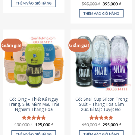
sản
là:
tại
THÊM VÀO GIỎ HÀNG
Giá
Giá
595,000
Được xếp
₫
395,000
₫
895,000 ₫.
là:
phẩm
gốc
hiện
hạng
4.64
695,000 ₫.
là:
tại
5 sao
THÊM VÀO GIỎ HÀNG
595,000 ₫.
là:
395,000
Giảm giá!
Giảm giá!
Cốc Qing – Thiết Kế Ngụy
Cốc Snail Cup Silicon Trong
Trang, Siêu Mềm Mại, Trải
Suốt – Thăng Hoa Cảm
Nghiệm Thăng Hoa
Xúc, Bí Mật Tuyệt Đối
Giá
Giá
Giá
Giá
430,000
Được xếp
₫
195,000
₫
650,000
Được xếp
₫
295,000
₫
gốc
hiện
gốc
hiện
hạng
4.78
hạng
4.69
là:
tại
là:
tại
5 sao
5 sao
THÊM VÀO GIỎ HÀNG
THÊM VÀO GIỎ HÀNG