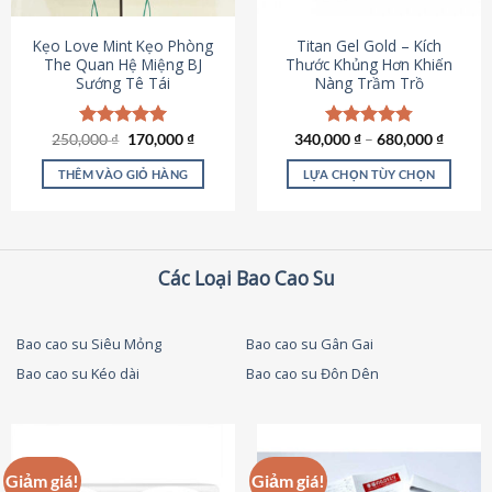
thể
được
Kẹo Love Mint Kẹo Phòng
Titan Gel Gold – Kích
chọn
The Quan Hệ Miệng BJ
Thước Khủng Hơn Khiến
Sướng Tê Tái
Nàng Trầm Trồ
trên
trang
sản
Giá
Giá
250,000
Được xếp
₫
170,000
₫
340,000
Được xếp
₫
–
680,000
₫
phẩm
gốc
hiện
hạng
5.00
hạng
4.79
là:
tại
5 sao
5 sao
THÊM VÀO GIỎ HÀNG
LỰA CHỌN TÙY CHỌN
250,000 ₫.
là:
170,000 ₫.
Sản
phẩm
này
có
Các Loại Bao Cao Su
nhiều
biến
thể.
Bao cao su Siêu Mỏng
Bao cao su Gân Gai
Các
Bao cao su Kéo dài
Bao cao su Đôn Dên
tùy
chọn
có
thể
được
Giảm giá!
Giảm giá!