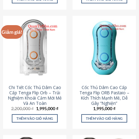
430,000 ₫.
là:
650,000 ₫.
là:
195,000 ₫.
295,000
Giảm giá!
Chi Tiết Cốc Thủ Dâm Cao
Cốc Thủ Dâm Cao Cấp
Cấp Tenga Flip Orb – Trải
Tenga Flip ORB Pastaio –
Nghiệm Khoái Cảm Mới Mẻ
Kích Thích Mạnh Mẽ, Dễ
Và An Toàn
Gây “Nghiện”
Giá
Giá
2,200,000
₫
1,995,000
₫
1,995,000
₫
gốc
hiện
là:
tại
THÊM VÀO GIỎ HÀNG
THÊM VÀO GIỎ HÀNG
2,200,000 ₫.
là:
1,995,000 ₫.