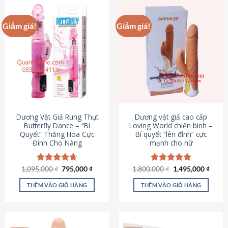
Giảm giá!
Giảm giá!
Dương Vật Giả Rung Thụt
Dương vật giả cao cấp
Butterfly Dance – “Bí
Loving World chiến binh –
Quyết” Thăng Hoa Cực
Bí quyết “lên đỉnh” cực
Đỉnh Cho Nàng
mạnh cho nữ
Giá
Giá
Giá
Giá
1,095,000
Được xếp
₫
795,000
₫
1,800,000
Được xếp
₫
1,495,000
₫
gốc
hiện
gốc
hiện
hạng
4.65
hạng
4.89
là:
tại
là:
tại
5 sao
5 sao
THÊM VÀO GIỎ HÀNG
THÊM VÀO GIỎ HÀNG
1,095,000 ₫.
là:
1,800,000 ₫.
là:
795,000 ₫.
1,495