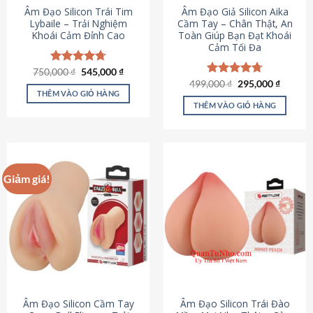
Âm Đạo Silicon Trái Tim
Âm Đạo Giả Silicon Aika
Lybaile – Trải Nghiệm
Cầm Tay – Chân Thật, An
Khoái Cảm Đỉnh Cao
Toàn Giúp Bạn Đạt Khoái
Cảm Tối Đa
Giá
Giá
750,000
Được xếp
₫
545,000
₫
gốc
hiện
hạng
4.70
Giá
Giá
499,000
Được xếp
₫
295,000
₫
là:
tại
gốc
hiện
5 sao
THÊM VÀO GIỎ HÀNG
hạng
4.75
750,000 ₫.
là:
là:
tại
5 sao
THÊM VÀO GIỎ HÀNG
545,000 ₫.
499,000 ₫.
là:
295,000
Giảm giá!
Âm Đạo Silicon Cầm Tay
Âm Đạo Silicon Trái Đào