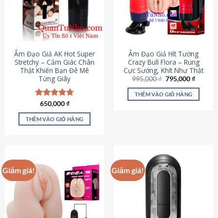
Âm Đạo Giả AK Hot Super
Âm Đạo Giả Hít Tường
Stretchy – Cảm Giác Chân
Crazy Bull Flora – Rung
Thật Khiến Bạn Đê Mê
Cực Sướng, Khít Như Thật
Từng Giây
Giá
Giá
995,000
₫
795,000
₫
gốc
hiện
là:
tại
THÊM VÀO GIỎ HÀNG
995,000 ₫.
là:
Được xếp
650,000
₫
795,000
hạng
4.75
5 sao
THÊM VÀO GIỎ HÀNG
Giảm giá!
Giảm giá!