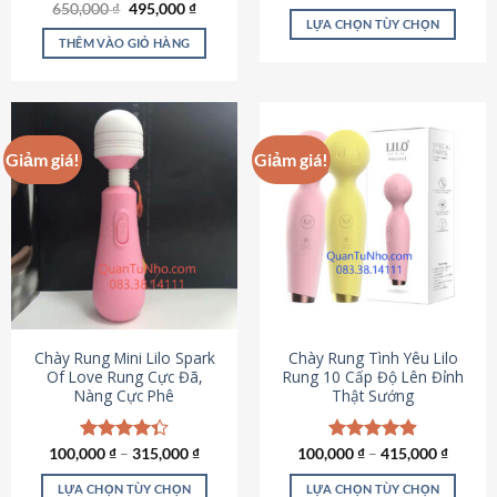
Giá
Giá
hạng
4.80
650,000
Được xếp
₫
495,000
₫
gốc
hiện
5 sao
LỰA CHỌN TÙY CHỌN
hạng
4.72
là:
tại
5 sao
THÊM VÀO GIỎ HÀNG
Sản
650,000 ₫.
là:
495,000 ₫.
phẩm
này
có
nhiều
Giảm giá!
Giảm giá!
biến
thể.
Các
tùy
chọn
có
thể
được
chọn
Chày Rung Mini Lilo Spark
Chày Rung Tình Yêu Lilo
Of Love Rung Cực Đã,
Rung 10 Cấp Độ Lên Đỉnh
trên
Nàng Cực Phê
Thật Sướng
trang
sản
phẩm
100,000
Được xếp
₫
–
315,000
₫
100,000
Được xếp
₫
–
415,000
₫
hạng
4.33
hạng
4.94
5 sao
5 sao
LỰA CHỌN TÙY CHỌN
LỰA CHỌN TÙY CHỌN