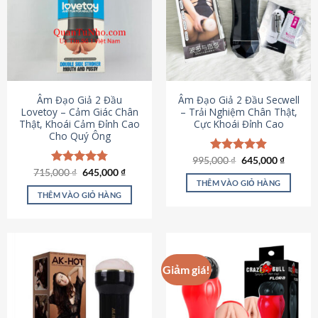
Âm Đạo Giả 2 Đầu
Âm Đạo Giả 2 Đầu Secwell
Lovetoy – Cảm Giác Chân
– Trải Nghiệm Chân Thật,
Thật, Khoái Cảm Đỉnh Cao
Cực Khoái Đỉnh Cao
Cho Quý Ông
Giá
Giá
995,000
Được xếp
₫
645,000
₫
gốc
hiện
Giá
Giá
hạng
4.88
715,000
Được xếp
₫
645,000
₫
là:
tại
gốc
hiện
5 sao
THÊM VÀO GIỎ HÀNG
hạng
4.79
995,000 ₫.
là:
là:
tại
5 sao
THÊM VÀO GIỎ HÀNG
645,000
715,000 ₫.
là:
645,000 ₫.
Giảm giá!