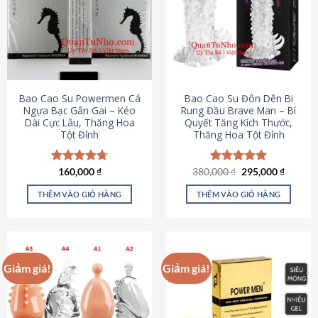
thể.
Các
tùy
chọn
có
thể
được
Bao Cao Su Powermen Cá
Bao Cao Su Đôn Dên Bi
chọn
Ngựa Bạc Gân Gai – Kéo
Rung Đầu Brave Man – Bí
Dài Cực Lâu, Thăng Hoa
Quyết Tăng Kích Thước,
trên
Tột Đỉnh
Thăng Hoa Tột Đỉnh
trang
sản
phẩm
Giá
Giá
Được xếp
160,000
₫
380,000
Được xếp
₫
295,000
₫
gốc
hiện
hạng
4.73
hạng
5.00
là:
tại
5 sao
5 sao
THÊM VÀO GIỎ HÀNG
THÊM VÀO GIỎ HÀNG
380,000 ₫.
là:
295,000
Giảm giá!
Giảm giá!