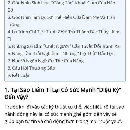
2. Góc Nhìn Sinh Học: “Công Tắc” Khoái Cảm Của Não
Bộ
3. Góc Nhìn Tâm Lý: Sự Thể Hiện Của Đam Mê Và Trân
Trọng
4. Lộ Trình Chi Tiết Từ A-Z Để Trở Thành Bậc Thầy Liếm
Ti
5. Những Sai Lầm “Chết Người” Cần Tuyệt Đối Tránh Xa
6. Nâng Tầm Trải Nghiệm – Những “Trợ Thủ” Đắc Lực
7. Đọc Vị Ngôn Ngữ Cơ Thể Của Nàng
8. Câu Hỏi Thường Gặp
9. Kết Luận
1. Tại Sao Liếm Ti Lại Có Sức Mạnh “Diệu Kỳ”
Đến Vậy?
Trước khi đi vào các kỹ thuật cụ thể, việc hiểu rõ tại sao
hành động này lại có sức mạnh ghê gớm đến vậy sẽ
giúp bạn tự tin và chủ động hơn trong mọi “cuộc yêu”.