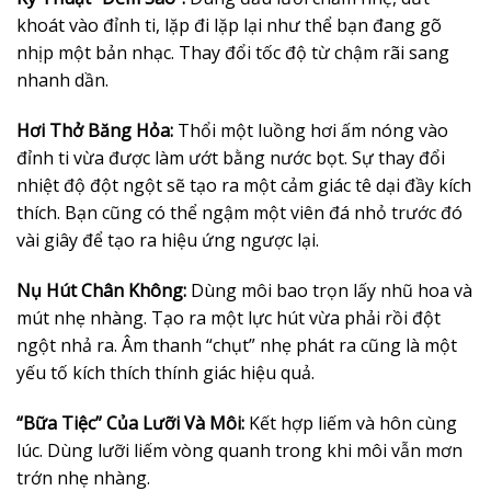
khoát vào đỉnh ti, lặp đi lặp lại như thể bạn đang gõ
nhịp một bản nhạc. Thay đổi tốc độ từ chậm rãi sang
nhanh dần.
Hơi Thở Băng Hỏa:
Thổi một luồng hơi ấm nóng vào
đỉnh ti vừa được làm ướt bằng nước bọt. Sự thay đổi
nhiệt độ đột ngột sẽ tạo ra một cảm giác tê dại đầy kích
thích. Bạn cũng có thể ngậm một viên đá nhỏ trước đó
vài giây để tạo ra hiệu ứng ngược lại.
Nụ Hút Chân Không:
Dùng môi bao trọn lấy nhũ hoa và
mút nhẹ nhàng. Tạo ra một lực hút vừa phải rồi đột
ngột nhả ra. Âm thanh “chụt” nhẹ phát ra cũng là một
yếu tố kích thích thính giác hiệu quả.
“Bữa Tiệc” Của Lưỡi Và Môi:
Kết hợp liếm và hôn cùng
lúc. Dùng lưỡi liếm vòng quanh trong khi môi vẫn mơn
trớn nhẹ nhàng.