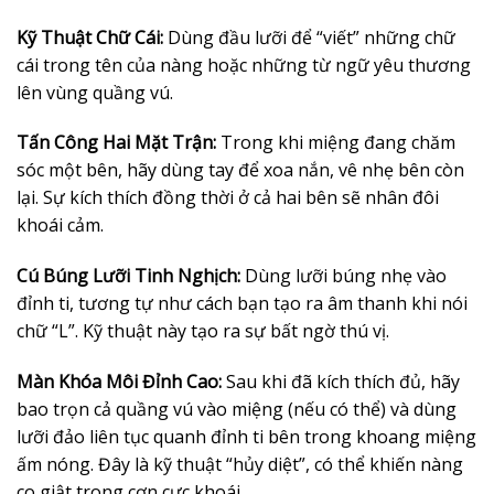
Kỹ Thuật Chữ Cái:
Dùng đầu lưỡi để “viết” những chữ
cái trong tên của nàng hoặc những từ ngữ yêu thương
lên vùng quầng vú.
Tấn Công Hai Mặt Trận:
Trong khi miệng đang chăm
sóc một bên, hãy dùng tay để xoa nắn, vê nhẹ bên còn
lại. Sự kích thích đồng thời ở cả hai bên sẽ nhân đôi
khoái cảm.
Cú Búng Lưỡi Tinh Nghịch:
Dùng lưỡi búng nhẹ vào
đỉnh ti, tương tự như cách bạn tạo ra âm thanh khi nói
chữ “L”. Kỹ thuật này tạo ra sự bất ngờ thú vị.
Màn Khóa Môi Đỉnh Cao:
Sau khi đã kích thích đủ, hãy
bao trọn cả quầng vú vào miệng (nếu có thể) và dùng
lưỡi đảo liên tục quanh đỉnh ti bên trong khoang miệng
ấm nóng. Đây là kỹ thuật “hủy diệt”, có thể khiến nàng
co giật trong cơn cực khoái.