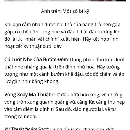
Ảnh trên: Một số bí kỹ
Khi bạn cảm nhận được hơi thở của nàng trở nên gấp
gáp, cơ thể uốn cong nhẹ và đầu ti bắt đầu cương lên,
đó là lúc “nhân vật chính” xuất hiện. Hãy kết hợp linh
hoạt các kỹ thuật dưới đây:
Cú Lướt Nhẹ Của Bướm Đêm:
Dùng phần đầu lưỡi, lướt
thật nhẹ nhàng qua lại trên đỉnh nhũ hoa. Hãy tưởng
tượng như một cánh bướm khẽ đậu, tốc độ chậm và áp
lực gần như bằng không.
Vòng Xoáy Ma Thuật:
Giữ đầu lưỡi hơi cứng, vẽ những
vòng tròn xung quanh quầng vú, càng lúc càng thu hẹp
vào tâm điểm là đỉnh ti. Sau đó, đảo ngược lại, vẽ từ
trong ra ngoài.
Kỹ Thuật “Đếm Sao”:
Dùng đầu lưỡi chấm nhẹ, dứt