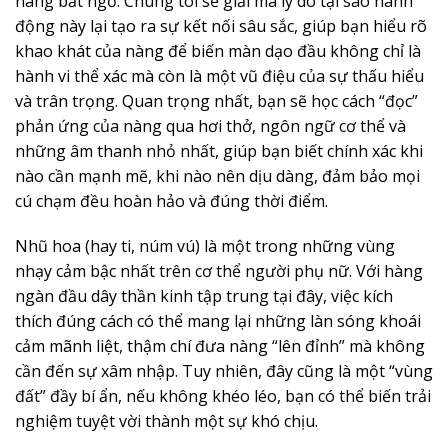
nàng bất ngờ. Chúng tôi sẽ giải mã lý do tại sao hành
động này lại tạo ra sự kết nối sâu sắc, giúp bạn hiểu rõ
khao khát của nàng để biến màn dạo đầu không chỉ là
hành vi thể xác mà còn là một vũ điệu của sự thấu hiểu
và trân trọng. Quan trọng nhất, bạn sẽ học cách “đọc”
phản ứng của nàng qua hơi thở, ngôn ngữ cơ thể và
những âm thanh nhỏ nhất, giúp bạn biết chính xác khi
nào cần mạnh mẽ, khi nào nên dịu dàng, đảm bảo mọi
cú chạm đều hoàn hảo và đúng thời điểm.
Nhũ hoa (hay ti, núm vú) là một trong những vùng
nhạy cảm bậc nhất trên cơ thể người phụ nữ. Với hàng
ngàn đầu dây thần kinh tập trung tại đây, việc kích
thích đúng cách có thể mang lại những làn sóng khoái
cảm mãnh liệt, thậm chí đưa nàng “lên đỉnh” mà không
cần đến sự xâm nhập. Tuy nhiên, đây cũng là một “vùng
đất” đầy bí ẩn, nếu không khéo léo, bạn có thể biến trải
nghiệm tuyệt vời thành một sự khó chịu.