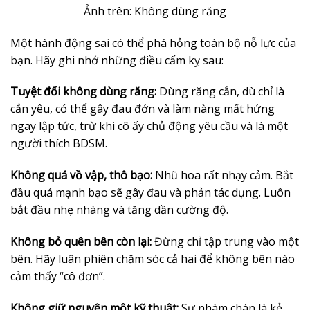
Ảnh trên: Không dùng răng
Một hành động sai có thể phá hỏng toàn bộ nỗ lực của
bạn. Hãy ghi nhớ những điều cấm kỵ sau:
Tuyệt đối không dùng răng:
Dùng răng cắn, dù chỉ là
cắn yêu, có thể gây đau đớn và làm nàng mất hứng
ngay lập tức, trừ khi cô ấy chủ động yêu cầu và là một
người thích BDSM.
Không quá vồ vập, thô bạo:
Nhũ hoa rất nhạy cảm. Bắt
đầu quá mạnh bạo sẽ gây đau và phản tác dụng. Luôn
bắt đầu nhẹ nhàng và tăng dần cường độ.
Không bỏ quên bên còn lại:
Đừng chỉ tập trung vào một
bên. Hãy luân phiên chăm sóc cả hai để không bên nào
cảm thấy “cô đơn”.
Không giữ nguyên một kỹ thuật:
Sự nhàm chán là kẻ