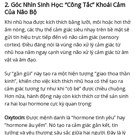
2. Góc Nhìn Sinh Học: “Công Tắc” Khoái Cảm
Của Não Bộ
Khi nhũ hoa được kích thích bằng lưỡi, môi hoặc hơi thở
ấm nóng, các thụ thể cảm giác siêu nhạy trên bề mặt sẽ
gửi tín hiệu trực tiếp đến vỏ não cảm giác (sensory
cortex). Điều đáng nói là vùng não xử lý cảm giác từ
nhũ hoa nằm ngay cạnh vùng não xử lý cảm giác từ âm
vật và âm đạo.
Sự “gần gũi” này tạo ra một hiện tượng “giao thoa thần
kinh”, khiến cho việc kích thích nhũ hoa có thể tạo ra
cảm giác tương tự như khi “cô bé” được chiều chuộng.
Hơn nữa, hành động này còn kích thích cơ thể sản sinh
ra hai loại hormone cực kỳ quan trọng:
Oxytocin:
Được mệnh danh là “hormone tình yêu” hay
“hormone âu yếm”. Nó tạo ra cảm giác gắn kết, tin
tưởng và yêu thương sâu sắc giữa hai người. Đây là lý