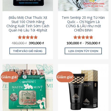
có
có
thể
thể
được
được
(Mẫu Mới) Chai Thuốc Xịt
Tem Sentrip 20 mg Từ Hàn
chọn
chọn
Stud 100 Chính Hãng
Quốc – Chỉ Ngậm Là
Chống Xuất Tinh Sớm Cách
CỨNG & LÂU như một
trên
trên
Quan Hệ Lâu Tới 40phút
CHIẾN BINH
trang
trang
sản
sản
phẩm
phẩm
Giá
Giá
480,000
Được xếp
₫
390,000
₫
100,000
Được xếp
₫
–
750,000
₫
gốc
hiện
hạng
5.00
hạng
5.00
là:
tại
5 sao
5 sao
THÊM VÀO GIỎ HÀNG
LỰA CHỌN TÙY CHỌN
480,000 ₫.
là:
390,000 ₫.
Sản
phẩm
này
có
Giảm giá!
Giảm giá!
nhiều
biến
thể.
Các
tùy
chọn
có