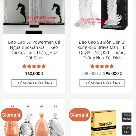
thể.
Các
tùy
chọn
có
thể
được
Bao Cao Su Powermen Cá
Bao Cao Su Đôn Dên Bi
chọn
Ngựa Bạc Gân Gai – Kéo
Rung Đầu Brave Man – Bí
Dài Cực Lâu, Thăng Hoa
Quyết Tăng Kích Thước,
trên
Tột Đỉnh
Thăng Hoa Tột Đỉnh
trang
sản
phẩm
Giá
Giá
Được xếp
160,000
₫
380,000
Được xếp
₫
295,000
₫
gốc
hiện
hạng
4.73
hạng
5.00
là:
tại
5 sao
5 sao
THÊM VÀO GIỎ HÀNG
THÊM VÀO GIỎ HÀNG
380,000 ₫.
là:
295,000
Giảm giá!
Giảm giá!