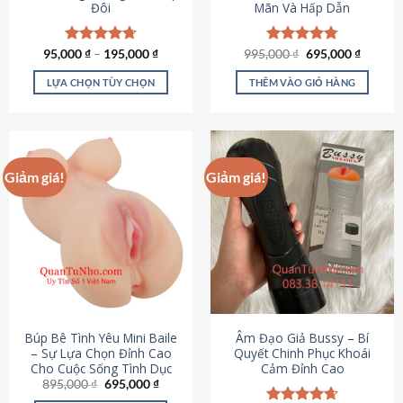
Đôi
Mãn Và Hấp Dẫn
Giá
Giá
95,000
Được xếp
₫
–
195,000
₫
995,000
Được xếp
₫
695,000
₫
gốc
hiện
hạng
4.70
hạng
4.80
là:
tại
5 sao
5 sao
LỰA CHỌN TÙY CHỌN
THÊM VÀO GIỎ HÀNG
995,000 ₫.
là:
695,000
Sản
phẩm
này
có
Giảm giá!
Giảm giá!
nhiều
biến
thể.
Các
tùy
chọn
có
thể
được
Búp Bê Tình Yêu Mini Baile
Âm Đạo Giả Bussy – Bí
chọn
– Sự Lựa Chọn Đỉnh Cao
Quyết Chinh Phục Khoái
Cho Cuộc Sống Tình Dục
Cảm Đỉnh Cao
trên
Giá
Giá
895,000
₫
695,000
₫
trang
gốc
hiện