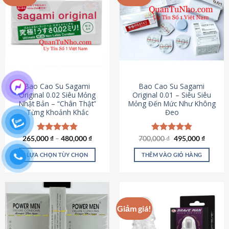
chọn
trên
trang
sản
phẩm
Bao Cao Su Sagami
Bao Cao Su Sagami
Original 0.02 Siêu Mỏng
Original 0.01 – Siêu Siêu
Nhật Bản – “Chân Thật”
Mỏng Đến Mức Như Không
Từng Khoảnh Khắc
Đeo
Giá
Giá
265,000
Được xếp
₫
–
480,000
₫
700,000
Được xếp
₫
495,000
₫
gốc
hiện
hạng
4.87
hạng
4.83
là:
tại
5 sao
5 sao
LỰA CHỌN TÙY CHỌN
THÊM VÀO GIỎ HÀNG
700,000 ₫.
là:
495,000
Sản
phẩm
này
có
Giảm giá!
nhiều
biến