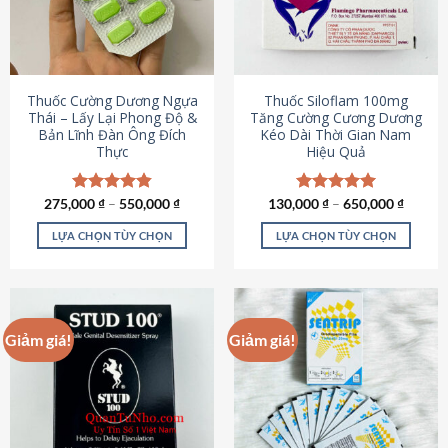
tùy
tùy
chọn
chọn
có
có
thể
thể
được
được
Thuốc Cường Dương Ngựa
Thuốc Siloflam 100mg
chọn
chọn
Thái – Lấy Lại Phong Độ &
Tăng Cường Cương Dương
Bản Lĩnh Đàn Ông Đích
Kéo Dài Thời Gian Nam
trên
trên
Thực
Hiệu Quả
trang
trang
sản
sản
phẩm
phẩm
275,000
Được xếp
₫
–
550,000
₫
130,000
Được xếp
₫
–
650,000
₫
hạng
4.87
hạng
5.00
5 sao
5 sao
LỰA CHỌN TÙY CHỌN
LỰA CHỌN TÙY CHỌN
Sản
Sản
phẩm
phẩm
này
này
có
có
Giảm giá!
Giảm giá!
nhiều
nhiều
biến
biến
thể.
thể.
Các
Các
tùy
tùy
chọn
chọn