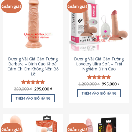
Giảm giá!
Giảm giá!
Dương Vật Giả Gắn Tường
Dương Vật Giả Gắn Tường
Barbara – Đỉnh Cao Khoái
Lovetoy Ultra Soft – Trải
Cảm Chị Em Không Nên Bỏ
Nghiệm Đỉnh Cao
Lỡ
Giá
Giá
1,200,000
Được xếp
₫
995,000
₫
gốc
hiện
Giá
Giá
hạng
4.82
350,000
Được xếp
₫
295,000
₫
là:
tại
gốc
hiện
5 sao
THÊM VÀO GIỎ HÀNG
hạng
4.79
1,200,000 ₫.
là:
là:
tại
5 sao
THÊM VÀO GIỎ HÀNG
995,00
350,000 ₫.
là:
295,000 ₫.
Giảm giá!
Giảm giá!