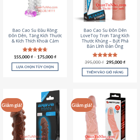
tùy
chọn
có
thể
được
Bao Cao Su Đầu Rồng:
Bao Cao Su Đôn Dên
chọn
Đôn Dên, Tăng Kích Thước
LoveToy Trơn Tăng Kích
& Kích Thích Khoái Cảm
Thước Khủng – Bứt Phá
trên
Bản Lĩnh Đàn Ông
trang
sản
155,000
Được xếp
₫
–
175,000
₫
phẩm
hạng
4.69
Giá
Giá
395,000
Được xếp
₫
295,000
₫
gốc
hiện
5 sao
LỰA CHỌN TÙY CHỌN
hạng
4.82
là:
tại
5 sao
THÊM VÀO GIỎ HÀNG
Sản
395,000 ₫.
là:
295,000
phẩm
này
có
nhiều
Giảm giá!
Giảm giá!
biến
thể.
Các
tùy
chọn
có