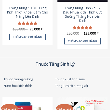
thể
được
Trứng Rung 1 Đầu Tăng
Trứng Rung Tình Yêu 2
chọn
Kích Thích Khoái Cảm Cho
Đầu Nhựa Kích Thích Cực
Nàng Lên Đỉnh
Sướng Thăng Hoa Lên
trên
Đỉnh
trang
sản
Giá
Giá
135,000
Được xếp
₫
95,000
₫
phẩm
gốc
hiện
hạng
4.87
Giá
Giá
220,000
Được xếp
₫
125,000
₫
là:
tại
gốc
hiện
5 sao
THÊM VÀO GIỎ HÀNG
hạng
4.79
135,000 ₫.
là:
là:
tại
5 sao
THÊM VÀO GIỎ HÀNG
95,000 ₫.
220,000 ₫.
là:
125,000
Thuốc Tăng Sinh Lý
Thuốc cường dương
Thuốc xuất tinh sớm
Nước hoa kích thích
Tăng kích cỡ dương vật
Giảm giá!
Giảm giá!