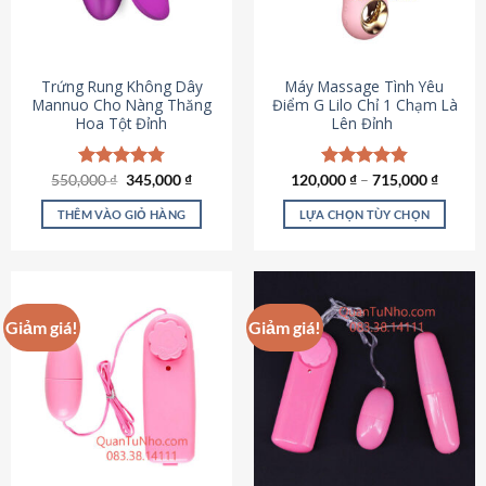
Trứng Rung Không Dây
Máy Massage Tình Yêu
Mannuo Cho Nàng Thăng
Điểm G Lilo Chỉ 1 Chạm Là
Hoa Tột Đỉnh
Lên Đỉnh
Giá
Giá
550,000
Được xếp
₫
345,000
₫
120,000
Được xếp
₫
–
715,000
₫
gốc
hiện
hạng
4.81
hạng
4.85
là:
tại
5 sao
5 sao
THÊM VÀO GIỎ HÀNG
LỰA CHỌN TÙY CHỌN
550,000 ₫.
là:
345,000 ₫.
Sản
phẩm
này
có
Giảm giá!
Giảm giá!
nhiều
biến
thể.
Các
tùy
chọn
có