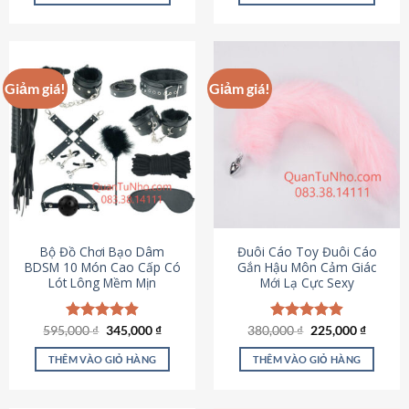
Sản
Sản
phẩm
phẩm
này
này
có
có
Giảm giá!
Giảm giá!
nhiều
nhiều
biến
biến
thể.
thể.
Các
Các
tùy
tùy
chọn
chọn
có
có
thể
thể
được
được
Bộ Đồ Chơi Bạo Dâm
Đuôi Cáo Toy Đuôi Cáo
chọn
chọn
BDSM 10 Món Cao Cấp Có
Gắn Hậu Môn Cảm Giác
Lót Lông Mềm Mịn
Mới Lạ Cực Sexy
trên
trên
trang
trang
sản
sản
Giá
Giá
Giá
Giá
595,000
Được xếp
₫
345,000
₫
380,000
Được xếp
₫
225,000
₫
phẩm
phẩm
gốc
hiện
gốc
hiện
hạng
4.88
hạng
4.88
là:
tại
là:
tại
5 sao
5 sao
THÊM VÀO GIỎ HÀNG
THÊM VÀO GIỎ HÀNG
595,000 ₫.
là:
380,000 ₫.
là:
345,000 ₫.
225,000