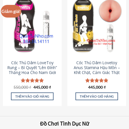
Giảm giá!
Cốc Thủ Dâm LoveToy
Cốc Thủ Dâm Lovetoy
Rung – Bí Quyết “Lên Đỉnh”
Anus Stamina Hậu Môn –
Thăng Hoa Cho Nam Giới
Khít Chặt, Cảm Giác Thật
Giá
Giá
550,000
Được xếp
₫
445,000
₫
Được xếp
445,000
₫
gốc
hiện
hạng
5.00
hạng
4.84
là:
tại
5 sao
5 sao
THÊM VÀO GIỎ HÀNG
THÊM VÀO GIỎ HÀNG
550,000 ₫.
là:
445,000 ₫.
Đồ Chơi Tình Dục Nữ