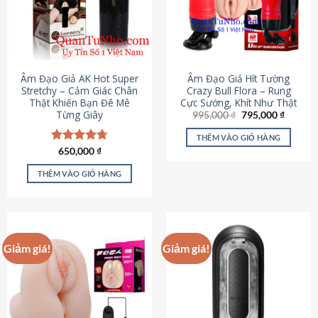
Âm Đạo Giả AK Hot Super
Âm Đạo Giả Hít Tường
Stretchy – Cảm Giác Chân
Crazy Bull Flora – Rung
Thật Khiến Bạn Đê Mê
Cực Sướng, Khít Như Thật
Từng Giây
Giá
Giá
995,000
₫
795,000
₫
gốc
hiện
là:
tại
THÊM VÀO GIỎ HÀNG
995,000 ₫.
là:
Được xếp
650,000
₫
795,000
hạng
4.75
5 sao
THÊM VÀO GIỎ HÀNG
Giảm giá!
Giảm giá!