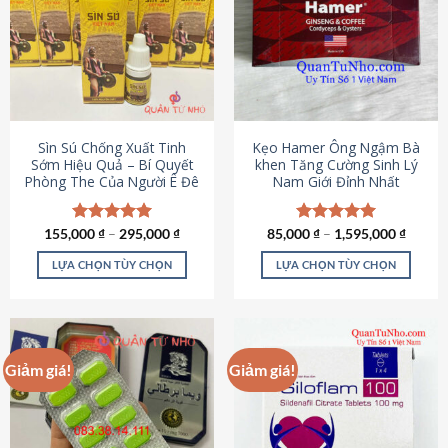
thể.
Các
tùy
chọn
có
thể
được
Sìn Sú Chống Xuất Tinh
Kẹo Hamer Ông Ngậm Bà
chọn
Sớm Hiệu Quả – Bí Quyết
khen Tăng Cường Sinh Lý
Phòng The Của Người Ê Đê
Nam Giới Đỉnh Nhất
trên
trang
sản
155,000
Được xếp
₫
–
295,000
₫
85,000
Được xếp
₫
–
1,595,000
₫
phẩm
hạng
4.95
hạng
5.00
5 sao
5 sao
LỰA CHỌN TÙY CHỌN
LỰA CHỌN TÙY CHỌN
Sản
Sản
phẩm
phẩm
này
này
có
có
Giảm giá!
Giảm giá!
nhiều
nhiều
biến
biến
thể.
thể.
Các
Các