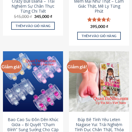
Crazy Bull Eliana – Trải
Mềm Mại Như Thật – Cảm
Nghiệm Sự Chân Thực
Giác Thật, Mê Ly Từng
Từng Chi Tiết
Phút
Giá
Giá
545,000
₫
345,000
₫
gốc
hiện
là:
tại
THÊM VÀO GIỎ HÀNG
Được xếp
395,000
₫
545,000 ₫.
là:
hạng
4.53
345,000 ₫.
5 sao
THÊM VÀO GIỎ HÀNG
Giảm giá!
Giảm giá!
Bao Cao Su Đôn Dên Khúc
Búp Bê Tình Yêu Leten
Giữa – Bí Quyết “Chạm
Nagase Yui: Trải Nghiệm
Đỉnh” Sung Sướng Cho Cặp
Tình Dục Chân Thật, Thỏa