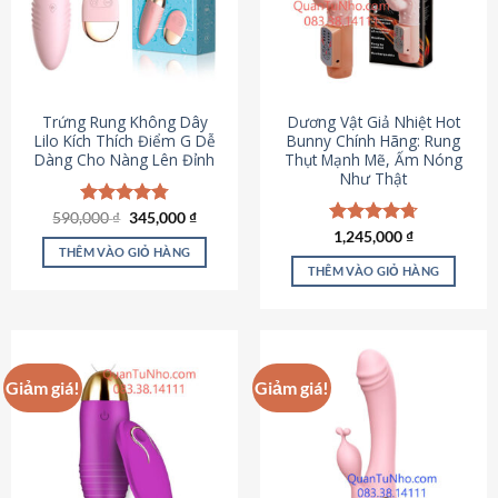
Trứng Rung Không Dây
Dương Vật Giả Nhiệt Hot
Lilo Kích Thích Điểm G Dễ
Bunny Chính Hãng: Rung
Dàng Cho Nàng Lên Đỉnh
Thụt Mạnh Mẽ, Ấm Nóng
Như Thật
Giá
Giá
590,000
Được xếp
₫
345,000
₫
gốc
hiện
hạng
4.79
Được xếp
1,245,000
₫
là:
tại
5 sao
THÊM VÀO GIỎ HÀNG
hạng
4.73
590,000 ₫.
là:
5 sao
THÊM VÀO GIỎ HÀNG
345,000 ₫.
Giảm giá!
Giảm giá!