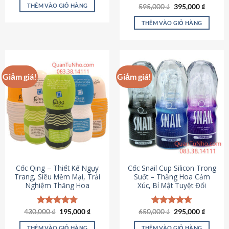
sản
là:
tại
THÊM VÀO GIỎ HÀNG
Giá
Giá
595,000
Được xếp
₫
395,000
₫
895,000 ₫.
là:
phẩm
gốc
hiện
hạng
4.64
695,000 ₫.
là:
tại
5 sao
THÊM VÀO GIỎ HÀNG
595,000 ₫.
là:
395,000
Giảm giá!
Giảm giá!
Cốc Qing – Thiết Kế Ngụy
Cốc Snail Cup Silicon Trong
Trang, Siêu Mềm Mại, Trải
Suốt – Thăng Hoa Cảm
Nghiệm Thăng Hoa
Xúc, Bí Mật Tuyệt Đối
Giá
Giá
Giá
Giá
430,000
Được xếp
₫
195,000
₫
650,000
Được xếp
₫
295,000
₫
gốc
hiện
gốc
hiện
hạng
4.78
hạng
4.69
là:
tại
là:
tại
5 sao
5 sao
THÊM VÀO GIỎ HÀNG
THÊM VÀO GIỎ HÀNG