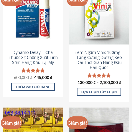
Dynamo Delay – Chai
Tem Ngậm Vinix 100mg –
Thuốc Xịt Chống Xuất Tinh
Tăng Cường Dương Kéo
Sớm Hàng Đầu Tại Mỹ
Dài Thời Gian Hàng Đầu
Hàn Quốc
Giá
Giá
600,000
Được xếp
₫
445,000
₫
gốc
hiện
hạng
5.00
130,000
Được xếp
₫
–
2,100,000
₫
là:
tại
5 sao
THÊM VÀO GIỎ HÀNG
hạng
5.00
600,000 ₫.
là:
5 sao
LỰA CHỌN TÙY CHỌN
445,000 ₫.
Sản
phẩm
này
có
Giảm giá!
Giảm giá!
nhiều
biến