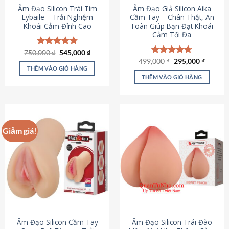
Âm Đạo Silicon Trái Tim
Âm Đạo Giả Silicon Aika
Lybaile – Trải Nghiệm
Cầm Tay – Chân Thật, An
Khoái Cảm Đỉnh Cao
Toàn Giúp Bạn Đạt Khoái
Cảm Tối Đa
Giá
Giá
750,000
Được xếp
₫
545,000
₫
gốc
hiện
hạng
4.70
Giá
Giá
499,000
Được xếp
₫
295,000
₫
là:
tại
gốc
hiện
5 sao
THÊM VÀO GIỎ HÀNG
hạng
4.75
750,000 ₫.
là:
là:
tại
5 sao
THÊM VÀO GIỎ HÀNG
545,000 ₫.
499,000 ₫.
là:
295,000
Giảm giá!
Âm Đạo Silicon Cầm Tay
Âm Đạo Silicon Trái Đào