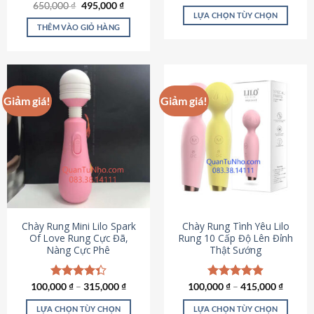
Giá
Giá
hạng
4.80
650,000
Được xếp
₫
495,000
₫
gốc
hiện
5 sao
LỰA CHỌN TÙY CHỌN
hạng
4.72
là:
tại
5 sao
THÊM VÀO GIỎ HÀNG
Sản
650,000 ₫.
là:
495,000 ₫.
phẩm
này
có
nhiều
Giảm giá!
Giảm giá!
biến
thể.
Các
tùy
chọn
có
thể
được
chọn
Chày Rung Mini Lilo Spark
Chày Rung Tình Yêu Lilo
Of Love Rung Cực Đã,
Rung 10 Cấp Độ Lên Đỉnh
trên
Nàng Cực Phê
Thật Sướng
trang
sản
phẩm
100,000
Được xếp
₫
–
315,000
₫
100,000
Được xếp
₫
–
415,000
₫
hạng
4.33
hạng
4.94
5 sao
5 sao
LỰA CHỌN TÙY CHỌN
LỰA CHỌN TÙY CHỌN