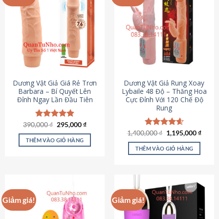
Dương Vật Giả Giá Rẻ Trơn
Dương Vật Giả Rung Xoay
Barbara – Bí Quyết Lên
Lybaile 48 Độ – Thăng Hoa
Đỉnh Ngay Lần Đầu Tiên
Cực Đỉnh Với 120 Chế Độ
Rung
Giá
Giá
390,000
Được xếp
₫
295,000
₫
gốc
hiện
hạng
4.90
Giá
Giá
1,400,000
Được xếp
₫
1,195,000
₫
là:
tại
gốc
hiện
5 sao
THÊM VÀO GIỎ HÀNG
hạng
4.62
390,000 ₫.
là:
là:
tại
5 sao
THÊM VÀO GIỎ HÀNG
295,000 ₫.
1,400,000 ₫.
là:
1,195
Giảm giá!
Giảm giá!