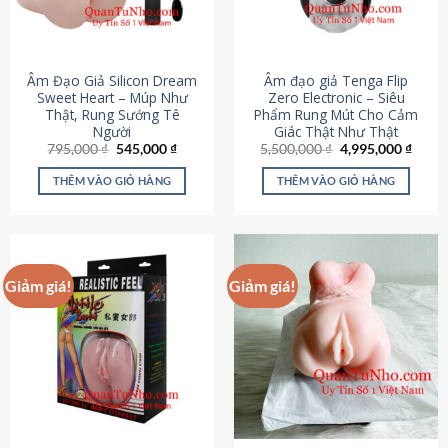
Âm Đạo Giả Silicon Dream
Âm đạo giả Tenga Flip
Sweet Heart – Múp Như
Zero Electronic – Siêu
Thật, Rung Sướng Tê
Phẩm Rung Mút Cho Cảm
Người
Giác Thật Như Thật
Giá
Giá
Giá
Giá
795,000
₫
545,000
₫
5,500,000
₫
4,995,000
₫
gốc
hiện
gốc
hiện
là:
tại
là:
tại
THÊM VÀO GIỎ HÀNG
THÊM VÀO GIỎ HÀNG
795,000 ₫.
là:
5,500,000 ₫.
là:
545,000 ₫.
4,995
Giảm giá!
Giảm giá!