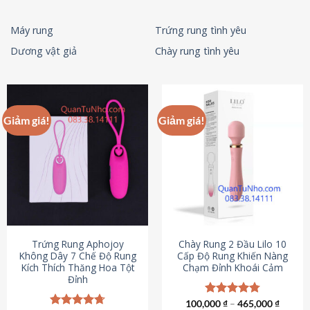
Máy rung
Trứng rung tình yêu
Dương vật giả
Chày rung tình yêu
Giảm giá!
Giảm giá!
Trứng Rung Aphojoy
Chày Rung 2 Đầu Lilo 10
Không Dây 7 Chế Độ Rung
Cấp Độ Rung Khiến Nàng
Kích Thích Thăng Hoa Tột
Chạm Đỉnh Khoái Cảm
Đỉnh
100,000
Được xếp
₫
–
465,000
₫