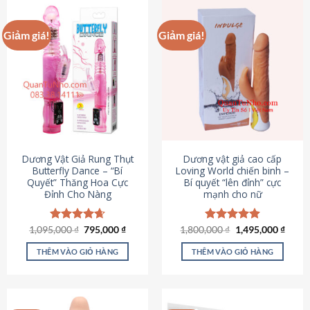
Giảm giá!
Giảm giá!
Dương Vật Giả Rung Thụt
Dương vật giả cao cấp
Butterfly Dance – “Bí
Loving World chiến binh –
Quyết” Thăng Hoa Cực
Bí quyết “lên đỉnh” cực
Đỉnh Cho Nàng
mạnh cho nữ
Giá
Giá
Giá
Giá
1,095,000
Được xếp
₫
795,000
₫
1,800,000
Được xếp
₫
1,495,000
₫
gốc
hiện
gốc
hiện
hạng
4.65
hạng
4.89
là:
tại
là:
tại
5 sao
5 sao
THÊM VÀO GIỎ HÀNG
THÊM VÀO GIỎ HÀNG
1,095,000 ₫.
là:
1,800,000 ₫.
là:
795,000 ₫.
1,495