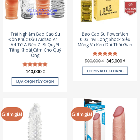
Trải Nghiệm Bao Cao Su
Bao Cao Su PowerMen
Đôn Khúc Đầu Aichao A1 –
0.03 Invi Long Shock Siêu
A4 Từ A Đến Z: Bí Quyết
Mỏng Và Kéo Dài Thời Gian
Tăng Khoái Cảm Cho Quý
Ông
Giá
Giá
500,000
Được xếp
₫
345,000
₫
gốc
hiện
hạng
4.85
là:
tại
5 sao
THÊM VÀO GIỎ HÀNG
Được xếp
140,000
₫
500,000 ₫.
là:
hạng
4.88
345,000
5 sao
LỰA CHỌN TÙY CHỌN
Sản
phẩm
này
có
Giảm giá!
Giảm giá!
nhiều
biến
thể.
Các