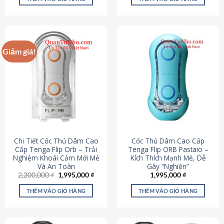
430,000 ₫.
là:
650,000 ₫.
là:
195,000 ₫.
295,000
Giảm giá!
Chi Tiết Cốc Thủ Dâm Cao
Cốc Thủ Dâm Cao Cấp
Cấp Tenga Flip Orb – Trải
Tenga Flip ORB Pastaio –
Nghiệm Khoái Cảm Mới Mẻ
Kích Thích Mạnh Mẽ, Dễ
Và An Toàn
Gây “Nghiện”
Giá
Giá
2,200,000
₫
1,995,000
₫
1,995,000
₫
gốc
hiện
là:
tại
THÊM VÀO GIỎ HÀNG
THÊM VÀO GIỎ HÀNG
2,200,000 ₫.
là:
1,995,000 ₫.