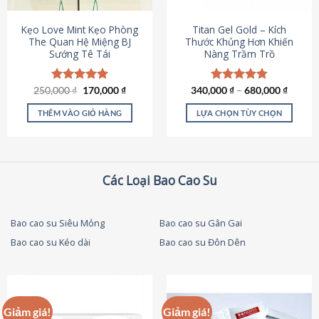
thể
được
Kẹo Love Mint Kẹo Phòng
Titan Gel Gold – Kích
chọn
The Quan Hệ Miệng BJ
Thước Khủng Hơn Khiến
Sướng Tê Tái
Nàng Trầm Trồ
trên
trang
sản
Giá
Giá
250,000
Được xếp
₫
170,000
₫
340,000
Được xếp
₫
–
680,000
₫
phẩm
gốc
hiện
hạng
5.00
hạng
4.79
là:
tại
5 sao
5 sao
THÊM VÀO GIỎ HÀNG
LỰA CHỌN TÙY CHỌN
250,000 ₫.
là:
170,000 ₫.
Sản
phẩm
này
có
Các Loại Bao Cao Su
nhiều
biến
thể.
Bao cao su Siêu Mỏng
Bao cao su Gân Gai
Các
Bao cao su Kéo dài
Bao cao su Đôn Dên
tùy
chọn
có
thể
được
Giảm giá!
Giảm giá!