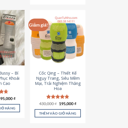
Giảm giá!
ussy – Bí
Cốc Qing – Thiết Kế
Phục Khoái
Ngụy Trang, Siêu Mềm
h Cao
Mại, Trải Nghiệm Thăng
Hoa
iá
Giá
ếp
395,000
₫
ốc
hiện
.64
Giá
Giá
430,000
Được xếp
₫
195,000
₫
à:
tại
gốc
hiện
hạng
4.78
GIỎ HÀNG
95,000 ₫.
là:
là:
tại
5 sao
THÊM VÀO GIỎ HÀNG
395,000 ₫.
430,000 ₫.
là:
195,000 ₫.