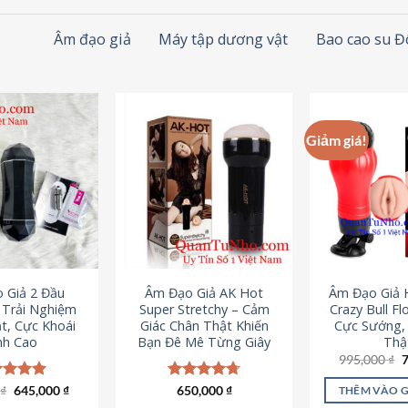
Âm đạo giả
Máy tập dương vật
Bao cao su 
Giảm giá!
 Giả 2 Đầu
Âm Đạo Giả AK Hot
Âm Đạo Giả 
– Trải Nghiệm
Super Stretchy – Cảm
Crazy Bull Fl
t, Cực Khoái
Giác Chân Thật Khiến
Cực Sướng,
nh Cao
Bạn Đê Mê Từng Giây
Thậ
G
995,000
₫
g
l
Giá
Giá
0
c xếp
₫
645,000
₫
Được xếp
650,000
₫
THÊM VÀO 
9
gốc
hiện
g
4.88
hạng
4.75