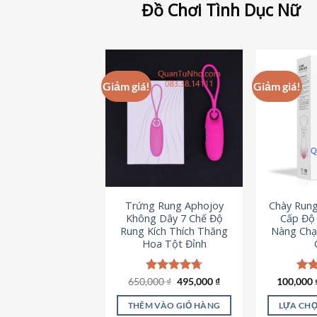
Đồ Chơi Tình Dục Nữ
Giảm giá!
Giảm giá!
Trứng Rung Aphojoy
Chày Rung
Không Dây 7 Chế Độ
Cấp Độ 
Rung Kích Thích Thăng
Nàng Chạ
Hoa Tột Đỉnh
Giá
Giá
650,000
Được xếp
₫
495,000
₫
100,000
Đượ
gốc
hiện
hạng
4.72
hạn
là:
tại
5 sao
5 s
THÊM VÀO GIỎ HÀNG
LỰA CHỌ
650,000 ₫.
là: