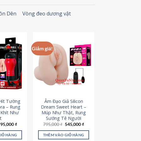
Đôn Dên
Vòng đeo dương vật
Giảm giá!
Hít Tường
Âm Đạo Giả Silicon
ora – Rung
Dream Sweet Heart –
 Khít Như
Múp Như Thật, Rung
t
Sướng Tê Người
iá
Giá
Giá
Giá
795,000
₫
795,000
₫
545,000
₫
ốc
hiện
gốc
hiện
à:
tại
là:
tại
GIỎ HÀNG
THÊM VÀO GIỎ HÀNG
95,000 ₫.
là:
795,000 ₫.
là: