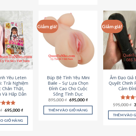
295,000 ₫.
Giảm giá!
Giảm giá!
ình Yêu Leten
Búp Bê Tình Yêu Mini
Âm Đạo Giả B
i: Trải Nghiệm
Baile – Sự Lựa Chọn
Quyết Chinh 
c Chân Thật,
Đỉnh Cao Cho Cuộc
Cảm Đỉn
 Và Hấp Dẫn
Sống Tình Dục
Giá
Giá
895,000
₫
695,000
₫
gốc
hiện
G
595,000
Được x
₫
là:
tại
g
hạng
4
Giá
Giá
0
c xếp
₫
695,000
₫
THÊM VÀO GIỎ HÀNG
895,000 ₫.
là:
l
gốc
hiện
5 sao
g
4.80
THÊM VÀO 
695,000 ₫.
5
là:
tại
ao
O GIỎ HÀNG
995,000 ₫.
là:
695,000 ₫.