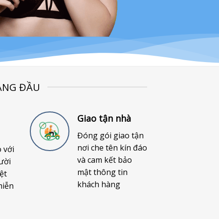
ÀNG ĐẦU
Giao tận nhà
Đóng gói giao tận
nơi che tên kín đáo
o với
và cam kết bảo
ười
mật thông tin
ệt
khách hàng
miễn