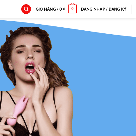
0
GIỎ HÀNG /
0
₫
ĐĂNG NHẬP / ĐĂNG KÝ