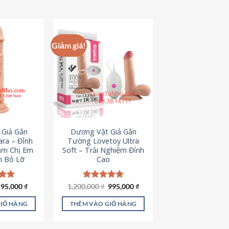
hẩm
ày
ó
hiều
Giảm giá!
iến
ể.
ác
ùy
họn
ó
hể
 Giả Gắn
Dương Vật Giả Gắn
ược
ra – Đỉnh
Tường Lovetoy Ultra
họn
ảm Chị Em
Soft – Trải Nghiệm Đỉnh
n Bỏ Lỡ
Cao
rên
rang
ản
iá
Giá
Giá
Giá
ếp
295,000
₫
1,200,000
Được xếp
₫
995,000
₫
ốc
hiện
gốc
hiện
.79
hạng
4.82
hẩm
à:
tại
là:
tại
5 sao
GIỎ HÀNG
THÊM VÀO GIỎ HÀNG
50,000 ₫.
là:
1,200,000 ₫.
là:
295,000 ₫.
995,000 ₫.