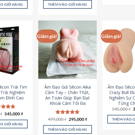
là:
tại
ao
5 sao
O GIỎ HÀNG
THÊM VÀO GIỎ HÀNG
995,000 ₫.
là:
645,000 ₫.
Giảm giá!
Giảm giá!
licon Trái Tim
Âm Đạo Giả Silicon Aika
Âm Đạo Silic
– Trải Nghiệm
Cầm Tay – Chân Thật,
Crazy Bull El
ảm Đỉnh Cao
An Toàn Giúp Bạn Đạt
Nghiệm Sự 
Khoái Cảm Tối Đa
Từng Chi
G
545,000
₫
g
Giá
Giá
0
c xếp
₫
545,000
₫
l
gốc
hiện
g
4.70
Giá
Giá
499,000
Được xếp
₫
295,000
₫
THÊM VÀO 
5
là:
tại
gốc
hiện
ao
hạng
4.75
O GIỎ HÀNG
750,000 ₫.
là:
là:
tại
5 sao
THÊM VÀO GIỎ HÀNG
545,000 ₫.
499,000 ₫.
là: