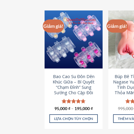
Giảm giá!
Giảm giá!
Bao Cao Su Đôn Dên
Búp Bê T
Khúc Giữa – Bí Quyết
Nagase Yu
“Chạm Đỉnh” Sung
Tình Dụ
Sướng Cho Cặp Đôi
Thỏa Mãn
95,000
Được xếp
₫
–
195,000
₫
995,00
Đượ
hạng
4.70
hạn
5 sao
5 s
LỰA CHỌN TÙY CHỌN
THÊM VÀ
Sản
phẩm