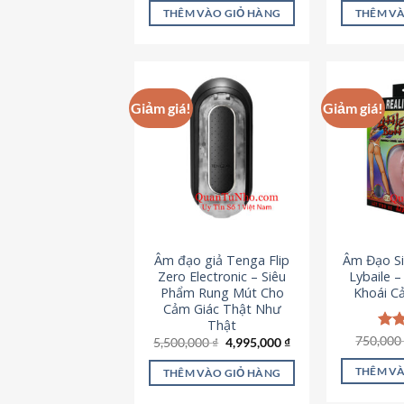
là:
tại
5 sao
5 s
THÊM VÀO GIỎ HÀNG
THÊM VÀ
715,000 ₫.
là:
645,000 ₫.
Giảm giá!
Giảm giá!
Âm đạo giả Tenga Flip
Âm Đạo Si
Zero Electronic – Siêu
Lybaile 
Phẩm Rung Mút Cho
Khoái C
Cảm Giác Thật Như
Thật
750,00
Đượ
Giá
Giá
5,500,000
₫
4,995,000
₫
gốc
hiện
hạn
là:
tại
5 s
THÊM VÀ
THÊM VÀO GIỎ HÀNG
5,500,000 ₫.
là:
4,995,000 ₫.