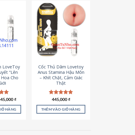
m LoveToy
Cốc Thủ Dâm Lovetoy
uyết “Lên
Anus Stamina Hậu Môn
g Hoa Cho
– Khít Chặt, Cảm Giác
iới
Thật
iá
Giá
ếp
445,000
₫
Được xếp
445,000
₫
ốc
hiện
.00
hạng
4.84
à:
tại
5 sao
GIỎ HÀNG
THÊM VÀO GIỎ HÀNG
50,000 ₫.
là:
445,000 ₫.