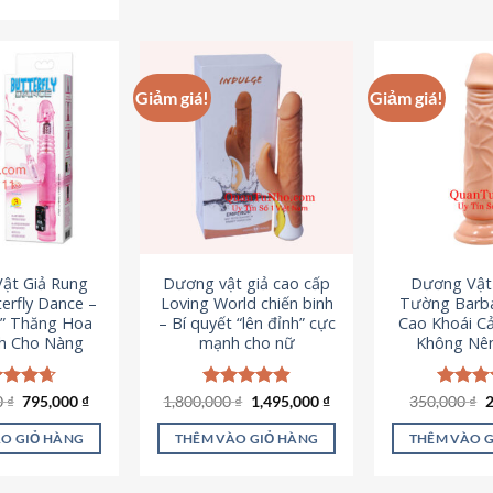
Sản
phẩm
p
phẩm
này
n
này
có
c
có
nhiều
n
Giảm giá!
Giảm giá!
nhiều
biến
b
biến
thể.
th
thể.
Các
C
Các
tùy
t
tùy
chọn
c
chọn
có
c
có
thể
t
ật Giả Rung
Dương vật giả cao cấp
Dương Vật
thể
được
đ
erfly Dance –
Loving World chiến binh
Tường Barba
được
chọn
c
t” Thăng Hoa
– Bí quyết “lên đỉnh” cực
Cao Khoái C
chọn
h Cho Nàng
mạnh cho nữ
Không Nê
trên
t
trên
trang
t
trang
sản
s
Giá
Giá
Giá
Giá
G
0
c xếp
₫
795,000
₫
1,800,000
Được xếp
₫
1,495,000
₫
350,000
Được x
₫
sản
gốc
hiện
gốc
hiện
g
g
4.65
hạng
4.89
hạng
4
phẩm
p
là:
tại
là:
tại
l
ao
5 sao
5 sao
phẩm
O GIỎ HÀNG
THÊM VÀO GIỎ HÀNG
THÊM VÀO 
1,095,000 ₫.
là:
1,800,000 ₫.
là:
3
795,000 ₫.
1,495,000 ₫.