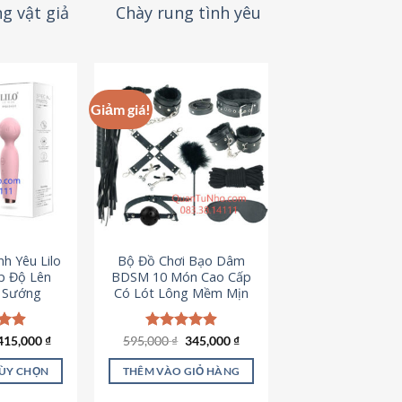
g vật giả
Chày rung tình yêu
Giảm giá!
h Yêu Lilo
Bộ Đồ Chơi Bạo Dâm
p Độ Lên
BDSM 10 Món Cao Cấp
t Sướng
Có Lót Lông Mềm Mịn
Giá
Giá
ếp
415,000
₫
595,000
Được xếp
₫
345,000
₫
gốc
hiện
.94
hạng
4.88
là:
tại
5 sao
TÙY CHỌN
THÊM VÀO GIỎ HÀNG
595,000 ₫.
là:
345,000 ₫.
ản