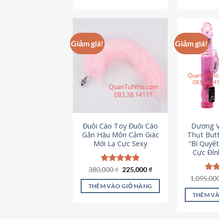
495,000 ₫.
Giảm giá!
Giảm giá!
Đuôi Cáo Toy Đuôi Cáo
Dương V
Gắn Hậu Môn Cảm Giác
Thụt Butt
Mới Lạ Cực Sexy
“Bí Quyế
Cực Đỉn
Giá
Giá
380,000
Được xếp
₫
225,000
₫
gốc
hiện
hạng
4.88
1,095,00
Đượ
là:
tại
5 sao
hạn
THÊM VÀO GIỎ HÀNG
380,000 ₫.
là:
5 s
THÊM VÀ
225,000 ₫.