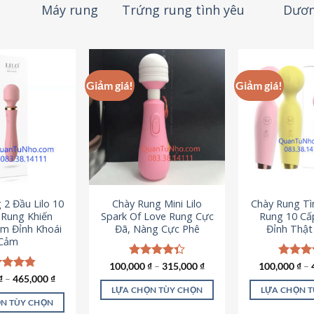
Máy rung
Trứng rung tình yêu
Dươn
Giảm giá!
Giảm giá!
 2 Đầu Lilo 10
Chày Rung Mini Lilo
Chày Rung Tìn
Rung Khiến
Spark Of Love Rung Cực
Rung 10 Cấ
m Đỉnh Khoái
Đã, Nàng Cực Phê
Đỉnh Thậ
Cảm
100,000
Được xếp
₫
–
315,000
₫
100,000
Được x
₫
–
hạng
4.33
hạng
4
c xếp
₫
–
465,000
₫
5 sao
5 sao
g
4.80
LỰA CHỌN TÙY CHỌN
LỰA CHỌN 
ao
N TÙY CHỌN
Sản
S