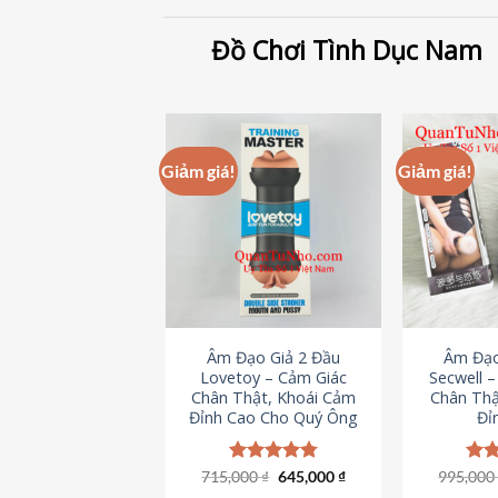
Đồ Chơi Tình Dục Nam
Giảm giá!
Giảm giá!
Âm Đạo Giả 2 Đầu
Âm Đạo
Lovetoy – Cảm Giác
Secwell 
Chân Thật, Khoái Cảm
Chân Thậ
Đỉnh Cao Cho Quý Ông
Đỉ
Giá
Giá
715,000
Được xếp
₫
645,000
₫
995,00
Đượ
gốc
hiện
hạng
4.79
hạn