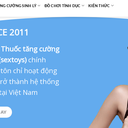
NG CƯỜNG SINH LÝ
ĐỒ CHƠI TÌNH DỤC
KIẾN THỨC
CE 2011
,
Thuốc tăng cường
(sextoys)
chính
 tôn chỉ hoạt động
 trở thành hệ thống
tại Việt Nam
GAY