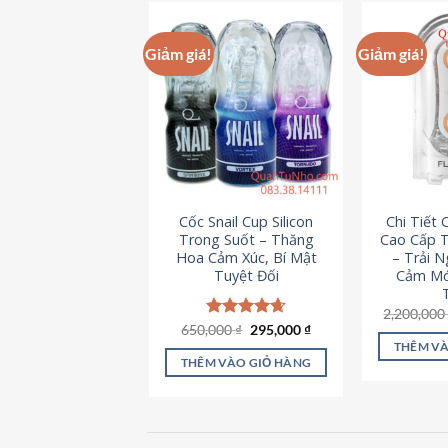
này
có
Giảm giá!
Giảm giá!
nhiều
biến
thể.
Các
tùy
chọn
có
Cốc Snail Cup Silicon
Chi Tiết
thể
Trong Suốt – Thăng
Cao Cấp T
được
Hoa Cảm Xúc, Bí Mật
– Trải 
chọn
Tuyệt Đối
Cảm Mớ
trên
2,200,00
trang
Giá
Giá
650,000
Được xếp
₫
295,000
₫
sản
gốc
hiện
hạng
4.69
THÊM VÀ
là:
tại
5 sao
phẩm
THÊM VÀO GIỎ HÀNG
650,000 ₫.
là:
295,000 ₫.