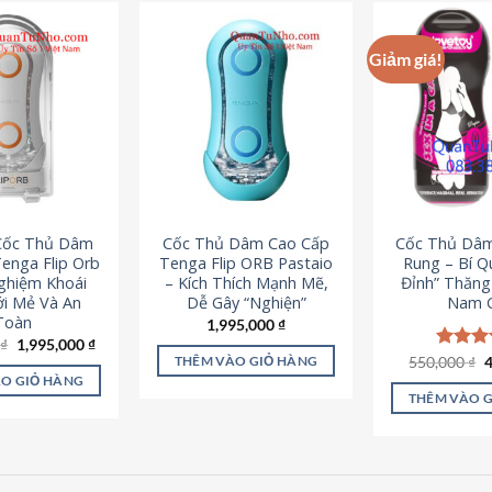
Giảm giá!
 Cốc Thủ Dâm
Cốc Thủ Dâm Cao Cấp
Cốc Thủ Dâ
enga Flip Orb
Tenga Flip ORB Pastaio
Rung – Bí Q
Nghiệm Khoái
– Kích Thích Mạnh Mẽ,
Đỉnh” Thăn
i Mẻ Và An
Dễ Gây “Nghiện”
Nam G
Toàn
1,995,000
₫
Giá
Giá
0
₫
1,995,000
₫
gốc
hiện
G
550,000
Được x
₫
THÊM VÀO GIỎ HÀNG
là:
tại
g
hạng
5
O GIỎ HÀNG
2,200,000 ₫.
là:
l
5 sao
THÊM VÀO 
1,995,000 ₫.
5