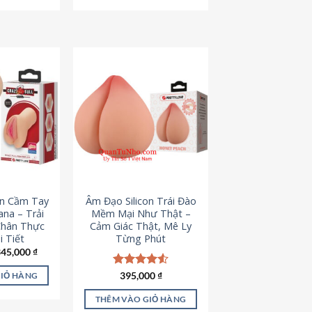
795,000 ₫.
545,000 ₫.
on Cầm Tay
Âm Đạo Silicon Trái Đào
iana – Trải
Mềm Mại Như Thật –
Chân Thực
Cảm Giác Thật, Mê Ly
 Tiết
Từng Phút
iá
Giá
345,000
₫
ốc
hiện
à:
tại
Được xếp
395,000
₫
GIỎ HÀNG
45,000 ₫.
là:
hạng
4.53
345,000 ₫.
5 sao
THÊM VÀO GIỎ HÀNG