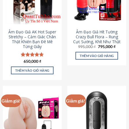
Âm Đạo Giả AK Hot Super
Âm Đạo Giả Hít Tường
Stretchy – Cảm Giác Chân
Crazy Bull Flora – Rung
Thật Khiến Bạn Đê Mê
Cực Sướng, Khít Như Thật
Từng Giây
Giá
Giá
995,000
₫
795,000
₫
gốc
hiện
là:
tại
THÊM VÀO GIỎ HÀNG
995,000 ₫.
là:
Được xếp
650,000
₫
795,000
hạng
4.75
5 sao
THÊM VÀO GIỎ HÀNG
Giảm giá!
Giảm giá!