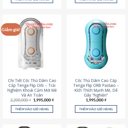
430,000 ₫.
là:
650,000 ₫.
là:
195,000 ₫.
295,000
Giảm giá!
Chi Tiết Cốc Thủ Dâm Cao
Cốc Thủ Dâm Cao Cấp
Cấp Tenga Flip Orb – Trải
Tenga Flip ORB Pastaio –
Nghiệm Khoái Cảm Mới Mẻ
Kích Thích Mạnh Mẽ, Dễ
Và An Toàn
Gây “Nghiện”
Giá
Giá
2,200,000
₫
1,995,000
₫
1,995,000
₫
gốc
hiện
là:
tại
THÊM VÀO GIỎ HÀNG
THÊM VÀO GIỎ HÀNG
2,200,000 ₫.
là:
1,995,000 ₫.