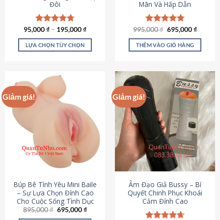
Đôi
Mãn Và Hấp Dẫn
Giá
Giá
95,000
Được xếp
₫
–
195,000
₫
995,000
Được xếp
₫
695,000
₫
gốc
hiện
hạng
4.70
hạng
4.80
là:
tại
5 sao
5 sao
LỰA CHỌN TÙY CHỌN
THÊM VÀO GIỎ HÀNG
995,000 ₫.
là:
695,000
Sản
phẩm
này
có
Giảm giá!
Giảm giá!
nhiều
biến
thể.
Các
tùy
chọn
có
thể
được
Búp Bê Tình Yêu Mini Baile
Âm Đạo Giả Bussy – Bí
chọn
– Sự Lựa Chọn Đỉnh Cao
Quyết Chinh Phục Khoái
Cho Cuộc Sống Tình Dục
Cảm Đỉnh Cao
trên
Giá
Giá
895,000
₫
695,000
₫
trang
gốc
hiện