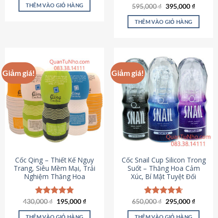
sản
là:
tại
THÊM VÀO GIỎ HÀNG
Giá
Giá
595,000
Được xếp
₫
395,000
₫
895,000 ₫.
là:
phẩm
gốc
hiện
hạng
4.64
695,000 ₫.
là:
tại
5 sao
THÊM VÀO GIỎ HÀNG
595,000 ₫.
là:
395,000
Giảm giá!
Giảm giá!
Cốc Qing – Thiết Kế Ngụy
Cốc Snail Cup Silicon Trong
Trang, Siêu Mềm Mại, Trải
Suốt – Thăng Hoa Cảm
Nghiệm Thăng Hoa
Xúc, Bí Mật Tuyệt Đối
Giá
Giá
Giá
Giá
430,000
Được xếp
₫
195,000
₫
650,000
Được xếp
₫
295,000
₫
gốc
hiện
gốc
hiện
hạng
4.78
hạng
4.69
là:
tại
là:
tại
5 sao
5 sao
THÊM VÀO GIỎ HÀNG
THÊM VÀO GIỎ HÀNG