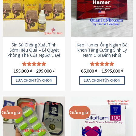
thể.
Các
tùy
chọn
có
thể
được
Sìn Sú Chống Xuất Tinh
Kẹo Hamer Ông Ngậm Bà
chọn
Sớm Hiệu Quả – Bí Quyết
khen Tăng Cường Sinh Lý
Phòng The Của Người Ê Đê
Nam Giới Đỉnh Nhất
trên
trang
sản
155,000
Được xếp
₫
–
295,000
₫
85,000
Được xếp
₫
–
1,595,000
₫
phẩm
hạng
4.95
hạng
5.00
5 sao
5 sao
LỰA CHỌN TÙY CHỌN
LỰA CHỌN TÙY CHỌN
Sản
Sản
phẩm
phẩm
này
này
có
có
Giảm giá!
Giảm giá!
nhiều
nhiều
biến
biến
thể.
thể.
Các
Các