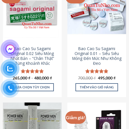
chọn
trên
trang
sản
phẩm
Bao Cao Su Sagami
Bao Cao Su Sagami
Original 0.02 Siêu Mỏng
Original 0.01 – Siêu Siêu
Nhật Bản – “Chân Thật”
Mỏng Đến Mức Như Không
Từng Khoảnh Khắc
Đeo
Giá
Giá
265,000
Được xếp
₫
–
480,000
₫
700,000
Được xếp
₫
495,000
₫
gốc
hiện
hạng
4.87
hạng
4.83
là:
tại
5 sao
5 sao
LỰA CHỌN TÙY CHỌN
THÊM VÀO GIỎ HÀNG
700,000 ₫.
là:
495,000
Sản
phẩm
này
có
Giảm giá!
nhiều
biến