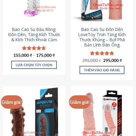
tùy
chọn
có
thể
được
Bao Cao Su Đầu Rồng:
Bao Cao Su Đôn Dên
chọn
Đôn Dên, Tăng Kích Thước
LoveToy Trơn Tăng Kích
& Kích Thích Khoái Cảm
Thước Khủng – Bứt Phá
trên
Bản Lĩnh Đàn Ông
trang
sản
155,000
Được xếp
₫
–
175,000
₫
phẩm
hạng
4.69
Giá
Giá
395,000
Được xếp
₫
295,000
₫
gốc
hiện
5 sao
LỰA CHỌN TÙY CHỌN
hạng
4.82
là:
tại
5 sao
THÊM VÀO GIỎ HÀNG
Sản
395,000 ₫.
là:
295,000
phẩm
này
có
nhiều
Giảm giá!
Giảm giá!
biến
thể.
Các
tùy
chọn
có