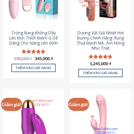
Trứng Rung Không Dây
Dương Vật Giả Nhiệt Hot
Lilo Kích Thích Điểm G Dễ
Bunny Chính Hãng: Rung
Dàng Cho Nàng Lên Đỉnh
Thụt Mạnh Mẽ, Ấm Nóng
Như Thật
Giá
Giá
590,000
Được xếp
₫
345,000
₫
gốc
hiện
hạng
4.79
Được xếp
1,245,000
₫
là:
tại
5 sao
THÊM VÀO GIỎ HÀNG
hạng
4.73
590,000 ₫.
là:
5 sao
THÊM VÀO GIỎ HÀNG
345,000 ₫.
Giảm giá!
Giảm giá!