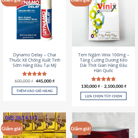
Dynamo Delay – Chai
Tem Ngậm Vinix 100mg –
Thuốc Xịt Chống Xuất Tinh
Tăng Cường Dương Kéo
Sớm Hàng Đầu Tại Mỹ
Dài Thời Gian Hàng Đầu
Hàn Quốc
Giá
Giá
600,000
Được xếp
₫
445,000
₫
gốc
hiện
hạng
5.00
130,000
Được xếp
₫
–
2,100,000
₫
là:
tại
5 sao
THÊM VÀO GIỎ HÀNG
hạng
5.00
600,000 ₫.
là:
5 sao
LỰA CHỌN TÙY CHỌN
445,000 ₫.
Sản
phẩm
này
có
Giảm giá!
Giảm giá!
nhiều
biến