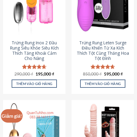
Trứng Rung Inox 2 Đầu
Trứng Rung Leten Surge
Rung Siêu Khỏe Siêu Kích
Điều Khiển Từ Xa Kích
Thích Tăng Khoái Cảm
Thích Tột Cùng Thăng Hoa
Cho Nàng
Tột Đỉnh
Giá
Giá
Giá
Giá
290,000
Được xếp
₫
195,000
₫
850,000
Được xếp
₫
595,000
₫
gốc
hiện
gốc
hiện
hạng
4.64
hạng
4.69
là:
tại
là:
tại
5 sao
5 sao
THÊM VÀO GIỎ HÀNG
THÊM VÀO GIỎ HÀNG
290,000 ₫.
là:
850,000 ₫.
là:
195,000 ₫.
595,000
Giảm giá!