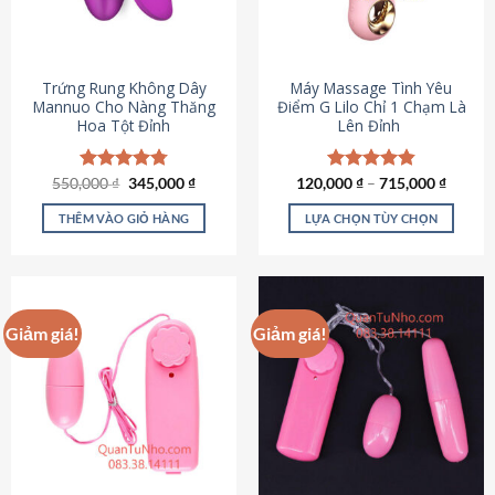
Trứng Rung Không Dây
Máy Massage Tình Yêu
Mannuo Cho Nàng Thăng
Điểm G Lilo Chỉ 1 Chạm Là
Hoa Tột Đỉnh
Lên Đỉnh
Giá
Giá
550,000
Được xếp
₫
345,000
₫
120,000
Được xếp
₫
–
715,000
₫
gốc
hiện
hạng
4.81
hạng
4.85
là:
tại
5 sao
5 sao
THÊM VÀO GIỎ HÀNG
LỰA CHỌN TÙY CHỌN
550,000 ₫.
là:
345,000 ₫.
Sản
phẩm
này
có
Giảm giá!
Giảm giá!
nhiều
biến
thể.
Các
tùy
chọn
có