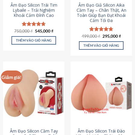
Âm Đạo Silicon Trái Tim
Âm Đạo Giả Silicon Aika
Lybaile – Trải Nghiệm
Cầm Tay – Chân Thật, An
Khoái Cảm Đỉnh Cao
Toàn Giúp Bạn Đạt Khoái
Cảm Tối Đa
Giá
Giá
750,000
Được xếp
₫
545,000
₫
gốc
hiện
hạng
4.70
Giá
Giá
499,000
Được xếp
₫
295,000
₫
là:
tại
gốc
hiện
5 sao
THÊM VÀO GIỎ HÀNG
hạng
4.75
750,000 ₫.
là:
là:
tại
5 sao
THÊM VÀO GIỎ HÀNG
545,000 ₫.
499,000 ₫.
là:
295,000
Giảm giá!
Âm Đạo Silicon Cầm Tay
Âm Đạo Silicon Trái Đào