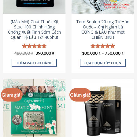
có
có
thể
thể
được
được
(Mẫu Mới) Chai Thuốc Xịt
Tem Sentrip 20 mg Từ Hàn
chọn
chọn
Stud 100 Chính Hãng
Quốc – Chỉ Ngậm Là
Chống Xuất Tinh Sớm Cách
CỨNG & LÂU như một
trên
trên
Quan Hệ Lâu Tới 40phút
CHIẾN BINH
trang
trang
sản
sản
phẩm
phẩm
Giá
Giá
480,000
Được xếp
₫
390,000
₫
100,000
Được xếp
₫
–
750,000
₫
gốc
hiện
hạng
5.00
hạng
5.00
là:
tại
5 sao
5 sao
THÊM VÀO GIỎ HÀNG
LỰA CHỌN TÙY CHỌN
480,000 ₫.
là:
390,000 ₫.
Sản
phẩm
này
có
Giảm giá!
Giảm giá!
nhiều
biến
thể.
Các
tùy
chọn
có