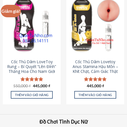
Giảm giá!
Cốc Thủ Dâm LoveToy
Cốc Thủ Dâm Lovetoy
Rung – Bí Quyết “Lên Đỉnh”
Anus Stamina Hậu Môn –
Thăng Hoa Cho Nam Giới
Khít Chặt, Cảm Giác Thật
Giá
Giá
550,000
Được xếp
₫
445,000
₫
Được xếp
445,000
₫
gốc
hiện
hạng
5.00
hạng
4.84
là:
tại
5 sao
5 sao
THÊM VÀO GIỎ HÀNG
THÊM VÀO GIỎ HÀNG
550,000 ₫.
là:
445,000 ₫.
Đồ Chơi Tình Dục Nữ