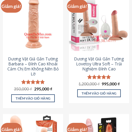
Giảm giá!
Giảm giá!
Dương Vật Giả Gắn Tường
Dương Vật Giả Gắn Tường
Barbara – Đỉnh Cao Khoái
Lovetoy Ultra Soft – Trải
Cảm Chị Em Không Nên Bỏ
Nghiệm Đỉnh Cao
Lỡ
Giá
Giá
1,200,000
Được xếp
₫
995,000
₫
gốc
hiện
Giá
Giá
hạng
4.82
350,000
Được xếp
₫
295,000
₫
là:
tại
gốc
hiện
5 sao
THÊM VÀO GIỎ HÀNG
hạng
4.79
1,200,000 ₫.
là:
là:
tại
5 sao
THÊM VÀO GIỎ HÀNG
995,00
350,000 ₫.
là:
295,000 ₫.
Giảm giá!
Giảm giá!