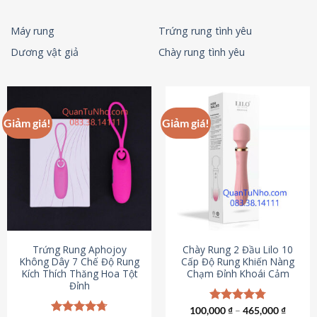
Máy rung
Trứng rung tình yêu
Dương vật giả
Chày rung tình yêu
Giảm giá!
Giảm giá!
Trứng Rung Aphojoy
Chày Rung 2 Đầu Lilo 10
Không Dây 7 Chế Độ Rung
Cấp Độ Rung Khiến Nàng
Kích Thích Thăng Hoa Tột
Chạm Đỉnh Khoái Cảm
Đỉnh
100,000
Được xếp
₫
–
465,000
₫