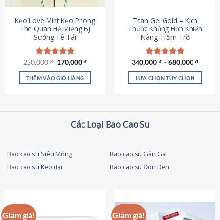
thể
được
Kẹo Love Mint Kẹo Phòng
Titan Gel Gold – Kích
chọn
The Quan Hệ Miệng BJ
Thước Khủng Hơn Khiến
Sướng Tê Tái
Nàng Trầm Trồ
trên
trang
sản
Giá
Giá
250,000
Được xếp
₫
170,000
₫
340,000
Được xếp
₫
–
680,000
₫
phẩm
gốc
hiện
hạng
5.00
hạng
4.79
là:
tại
5 sao
5 sao
THÊM VÀO GIỎ HÀNG
LỰA CHỌN TÙY CHỌN
250,000 ₫.
là:
170,000 ₫.
Sản
phẩm
này
có
Các Loại Bao Cao Su
nhiều
biến
thể.
Bao cao su Siêu Mỏng
Bao cao su Gân Gai
Các
Bao cao su Kéo dài
Bao cao su Đôn Dên
tùy
chọn
có
thể
được
Giảm giá!
Giảm giá!