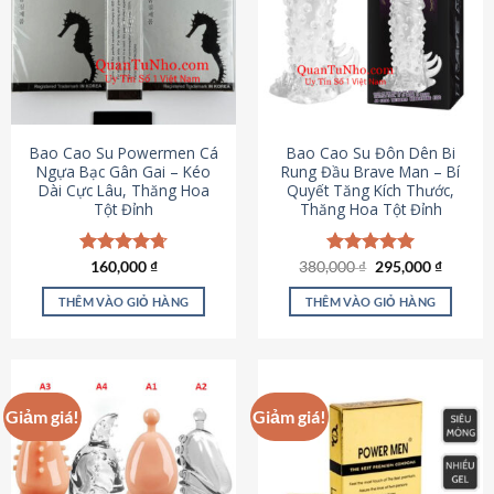
thể.
Các
tùy
chọn
có
thể
được
Bao Cao Su Powermen Cá
Bao Cao Su Đôn Dên Bi
chọn
Ngựa Bạc Gân Gai – Kéo
Rung Đầu Brave Man – Bí
Dài Cực Lâu, Thăng Hoa
Quyết Tăng Kích Thước,
trên
Tột Đỉnh
Thăng Hoa Tột Đỉnh
trang
sản
phẩm
Giá
Giá
Được xếp
160,000
₫
380,000
Được xếp
₫
295,000
₫
gốc
hiện
hạng
4.73
hạng
5.00
là:
tại
5 sao
5 sao
THÊM VÀO GIỎ HÀNG
THÊM VÀO GIỎ HÀNG
380,000 ₫.
là:
295,000
Giảm giá!
Giảm giá!