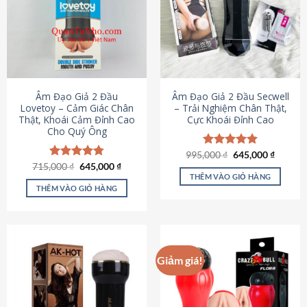
Âm Đạo Giả 2 Đầu
Âm Đạo Giả 2 Đầu Secwell
Lovetoy – Cảm Giác Chân
– Trải Nghiệm Chân Thật,
Thật, Khoái Cảm Đỉnh Cao
Cực Khoái Đỉnh Cao
Cho Quý Ông
Giá
Giá
995,000
Được xếp
₫
645,000
₫
gốc
hiện
Giá
Giá
hạng
4.88
715,000
Được xếp
₫
645,000
₫
là:
tại
gốc
hiện
5 sao
THÊM VÀO GIỎ HÀNG
hạng
4.79
995,000 ₫.
là:
là:
tại
5 sao
THÊM VÀO GIỎ HÀNG
645,000
715,000 ₫.
là:
645,000 ₫.
Giảm giá!