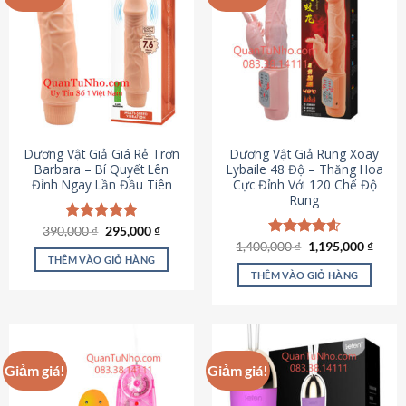
Dương Vật Giả Giá Rẻ Trơn
Dương Vật Giả Rung Xoay
Barbara – Bí Quyết Lên
Lybaile 48 Độ – Thăng Hoa
Đỉnh Ngay Lần Đầu Tiên
Cực Đỉnh Với 120 Chế Độ
Rung
Giá
Giá
390,000
Được xếp
₫
295,000
₫
gốc
hiện
hạng
4.90
Giá
Giá
1,400,000
Được xếp
₫
1,195,000
₫
là:
tại
gốc
hiện
5 sao
THÊM VÀO GIỎ HÀNG
hạng
4.62
390,000 ₫.
là:
là:
tại
5 sao
THÊM VÀO GIỎ HÀNG
295,000 ₫.
1,400,000 ₫.
là:
1,195
Giảm giá!
Giảm giá!