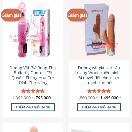
Giảm giá!
Giảm giá!
Dương Vật Giả Rung Thụt
Dương vật giả cao cấp
Butterfly Dance – “Bí
Loving World chiến binh –
Quyết” Thăng Hoa Cực
Bí quyết “lên đỉnh” cực
Đỉnh Cho Nàng
mạnh cho nữ
Giá
Giá
Giá
Giá
1,095,000
Được xếp
₫
795,000
₫
1,800,000
Được xếp
₫
1,495,000
₫
gốc
hiện
gốc
hiện
hạng
4.65
hạng
4.89
là:
tại
là:
tại
5 sao
5 sao
THÊM VÀO GIỎ HÀNG
THÊM VÀO GIỎ HÀNG
1,095,000 ₫.
là:
1,800,000 ₫.
là:
795,000 ₫.
1,495