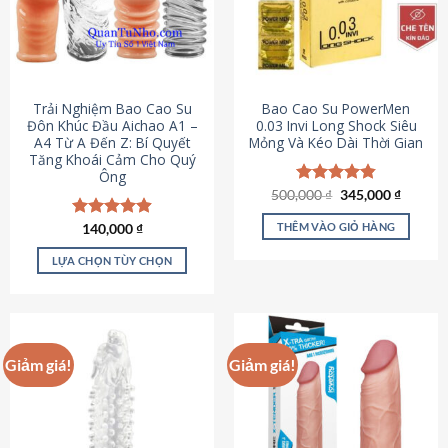
Trải Nghiệm Bao Cao Su
Bao Cao Su PowerMen
Đôn Khúc Đầu Aichao A1 –
0.03 Invi Long Shock Siêu
A4 Từ A Đến Z: Bí Quyết
Mỏng Và Kéo Dài Thời Gian
Tăng Khoái Cảm Cho Quý
Ông
Giá
Giá
500,000
Được xếp
₫
345,000
₫
gốc
hiện
hạng
4.85
là:
tại
5 sao
THÊM VÀO GIỎ HÀNG
Được xếp
140,000
₫
500,000 ₫.
là:
hạng
4.88
345,000
5 sao
LỰA CHỌN TÙY CHỌN
Sản
phẩm
này
có
Giảm giá!
Giảm giá!
nhiều
biến
thể.
Các