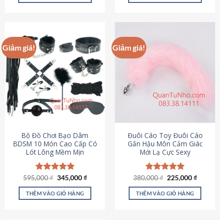
Sản
Sản
phẩm
phẩm
này
này
có
có
Giảm giá!
Giảm giá!
nhiều
nhiều
biến
biến
thể.
thể.
Các
Các
tùy
tùy
chọn
chọn
có
có
thể
thể
được
được
Bộ Đồ Chơi Bạo Dâm
Đuôi Cáo Toy Đuôi Cáo
chọn
chọn
BDSM 10 Món Cao Cấp Có
Gắn Hậu Môn Cảm Giác
Lót Lông Mềm Mịn
Mới Lạ Cực Sexy
trên
trên
trang
trang
sản
sản
Giá
Giá
Giá
Giá
595,000
Được xếp
₫
345,000
₫
380,000
Được xếp
₫
225,000
₫
phẩm
phẩm
gốc
hiện
gốc
hiện
hạng
4.88
hạng
4.88
là:
tại
là:
tại
5 sao
5 sao
THÊM VÀO GIỎ HÀNG
THÊM VÀO GIỎ HÀNG
595,000 ₫.
là:
380,000 ₫.
là:
345,000 ₫.
225,000