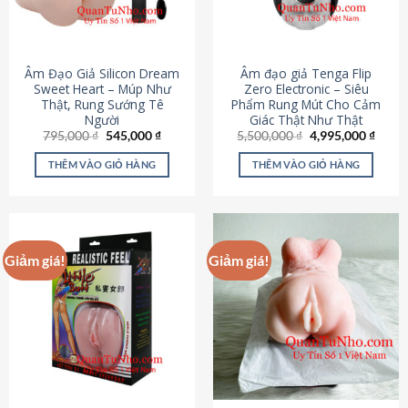
Âm Đạo Giả Silicon Dream
Âm đạo giả Tenga Flip
Sweet Heart – Múp Như
Zero Electronic – Siêu
Thật, Rung Sướng Tê
Phẩm Rung Mút Cho Cảm
Người
Giác Thật Như Thật
Giá
Giá
Giá
Giá
795,000
₫
545,000
₫
5,500,000
₫
4,995,000
₫
gốc
hiện
gốc
hiện
là:
tại
là:
tại
THÊM VÀO GIỎ HÀNG
THÊM VÀO GIỎ HÀNG
795,000 ₫.
là:
5,500,000 ₫.
là:
545,000 ₫.
4,995
Giảm giá!
Giảm giá!