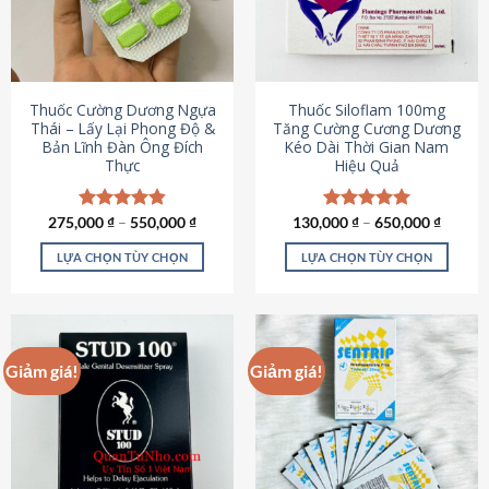
tùy
tùy
chọn
chọn
có
có
thể
thể
được
được
Thuốc Cường Dương Ngựa
Thuốc Siloflam 100mg
chọn
chọn
Thái – Lấy Lại Phong Độ &
Tăng Cường Cương Dương
Bản Lĩnh Đàn Ông Đích
Kéo Dài Thời Gian Nam
trên
trên
Thực
Hiệu Quả
trang
trang
sản
sản
phẩm
phẩm
275,000
Được xếp
₫
–
550,000
₫
130,000
Được xếp
₫
–
650,000
₫
hạng
4.87
hạng
5.00
5 sao
5 sao
LỰA CHỌN TÙY CHỌN
LỰA CHỌN TÙY CHỌN
Sản
Sản
phẩm
phẩm
này
này
có
có
Giảm giá!
Giảm giá!
nhiều
nhiều
biến
biến
thể.
thể.
Các
Các
tùy
tùy
chọn
chọn