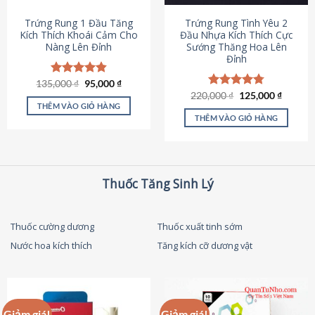
thể
được
Trứng Rung 1 Đầu Tăng
Trứng Rung Tình Yêu 2
chọn
Kích Thích Khoái Cảm Cho
Đầu Nhựa Kích Thích Cực
Nàng Lên Đỉnh
Sướng Thăng Hoa Lên
trên
Đỉnh
trang
sản
Giá
Giá
135,000
Được xếp
₫
95,000
₫
phẩm
gốc
hiện
hạng
4.87
Giá
Giá
220,000
Được xếp
₫
125,000
₫
là:
tại
gốc
hiện
5 sao
THÊM VÀO GIỎ HÀNG
hạng
4.79
135,000 ₫.
là:
là:
tại
5 sao
THÊM VÀO GIỎ HÀNG
95,000 ₫.
220,000 ₫.
là:
125,000
Thuốc Tăng Sinh Lý
Thuốc cường dương
Thuốc xuất tinh sớm
Nước hoa kích thích
Tăng kích cỡ dương vật
Giảm giá!
Giảm giá!