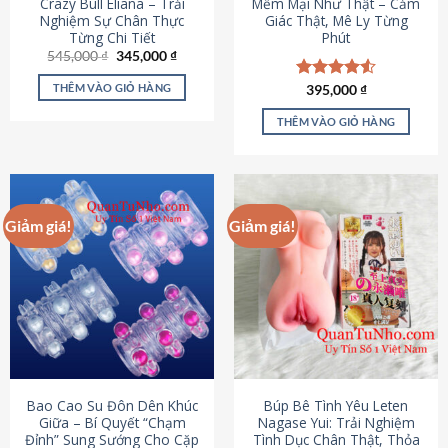
Crazy Bull Eliana – Trải
Mềm Mại Như Thật – Cảm
Nghiệm Sự Chân Thực
Giác Thật, Mê Ly Từng
Từng Chi Tiết
Phút
Giá
Giá
545,000
₫
345,000
₫
gốc
hiện
là:
tại
THÊM VÀO GIỎ HÀNG
Được xếp
395,000
₫
545,000 ₫.
là:
hạng
4.53
345,000 ₫.
5 sao
THÊM VÀO GIỎ HÀNG
Giảm giá!
Giảm giá!
Bao Cao Su Đôn Dên Khúc
Búp Bê Tình Yêu Leten
Giữa – Bí Quyết “Chạm
Nagase Yui: Trải Nghiệm
Đỉnh” Sung Sướng Cho Cặp
Tình Dục Chân Thật, Thỏa