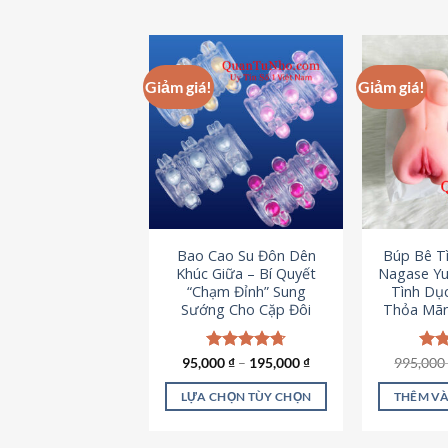
Giảm giá!
Giảm giá!
Bao Cao Su Đôn Dên
Búp Bê T
Khúc Giữa – Bí Quyết
Nagase Yu
“Chạm Đỉnh” Sung
Tình Dụ
Sướng Cho Cặp Đôi
Thỏa Mãn
95,000
Được xếp
₫
–
195,000
₫
995,00
Đượ
hạng
4.70
hạn
5 sao
5 s
LỰA CHỌN TÙY CHỌN
THÊM VÀ
Sản
phẩm