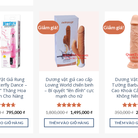
Sản
phẩm
p
phẩm
này
n
này
có
c
có
nhiều
n
Giảm giá!
Giảm giá!
nhiều
biến
b
biến
thể.
th
thể.
Các
C
Các
tùy
t
tùy
chọn
c
chọn
có
c
có
thể
t
ật Giả Rung
Dương vật giả cao cấp
Dương Vật
thể
được
đ
erfly Dance –
Loving World chiến binh
Tường Barba
được
chọn
c
t” Thăng Hoa
– Bí quyết “lên đỉnh” cực
Cao Khoái C
chọn
h Cho Nàng
mạnh cho nữ
Không Nê
trên
t
trên
trang
t
trang
sản
s
Giá
Giá
Giá
Giá
G
0
c xếp
₫
795,000
₫
1,800,000
Được xếp
₫
1,495,000
₫
350,000
Được x
₫
sản
gốc
hiện
gốc
hiện
g
g
4.65
hạng
4.89
hạng
4
phẩm
p
là:
tại
là:
tại
l
ao
5 sao
5 sao
phẩm
O GIỎ HÀNG
THÊM VÀO GIỎ HÀNG
THÊM VÀO 
1,095,000 ₫.
là:
1,800,000 ₫.
là:
3
795,000 ₫.
1,495,000 ₫.