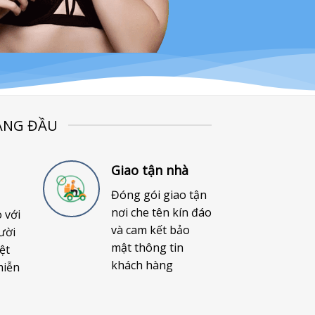
ÀNG ĐẦU
Giao tận nhà
Đóng gói giao tận
nơi che tên kín đáo
o với
và cam kết bảo
ười
mật thông tin
ệt
khách hàng
miễn