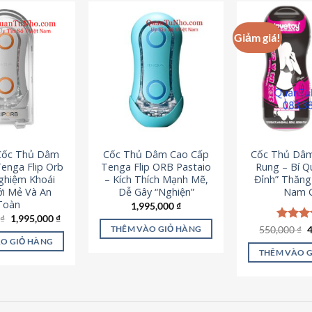
Giảm giá!
 Cốc Thủ Dâm
Cốc Thủ Dâm Cao Cấp
Cốc Thủ Dâ
enga Flip Orb
Tenga Flip ORB Pastaio
Rung – Bí Q
Nghiệm Khoái
– Kích Thích Mạnh Mẽ,
Đỉnh” Thăn
i Mẻ Và An
Dễ Gây “Nghiện”
Nam G
Toàn
1,995,000
₫
Giá
Giá
0
₫
1,995,000
₫
gốc
hiện
G
550,000
Được x
₫
THÊM VÀO GIỎ HÀNG
là:
tại
g
hạng
5
O GIỎ HÀNG
2,200,000 ₫.
là:
l
5 sao
THÊM VÀO 
1,995,000 ₫.
5