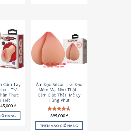
795,000 ₫.
545,000 ₫.
on Cầm Tay
Âm Đạo Silicon Trái Đào
iana – Trải
Mềm Mại Như Thật –
Chân Thực
Cảm Giác Thật, Mê Ly
 Tiết
Từng Phút
iá
Giá
345,000
₫
ốc
hiện
à:
tại
Được xếp
395,000
₫
GIỎ HÀNG
45,000 ₫.
là:
hạng
4.53
345,000 ₫.
5 sao
THÊM VÀO GIỎ HÀNG