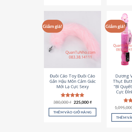
495,000 ₫.
Giảm giá!
Giảm giá!
Đuôi Cáo Toy Đuôi Cáo
Dương V
Gắn Hậu Môn Cảm Giác
Thụt Butt
Mới Lạ Cực Sexy
“Bí Quyế
Cực Đỉn
Giá
Giá
380,000
Được xếp
₫
225,000
₫
gốc
hiện
hạng
4.88
1,095,00
Đượ
là:
tại
5 sao
hạn
THÊM VÀO GIỎ HÀNG
380,000 ₫.
là:
5 s
THÊM VÀ
225,000 ₫.