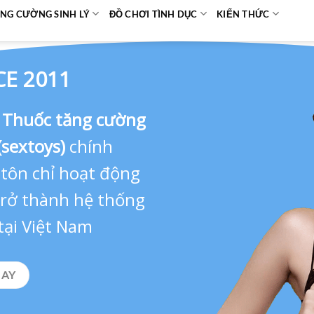
NG CƯỜNG SINH LÝ
ĐỒ CHƠI TÌNH DỤC
KIẾN THỨC
CE 2011
,
Thuốc tăng cường
(sextoys)
chính
 tôn chỉ hoạt động
 trở thành hệ thống
tại Việt Nam
GAY