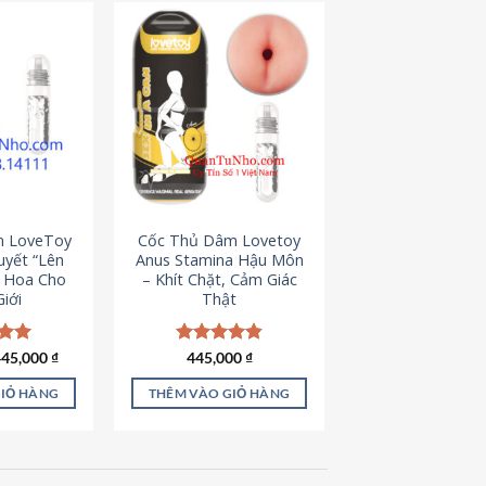
m LoveToy
Cốc Thủ Dâm Lovetoy
uyết “Lên
Anus Stamina Hậu Môn
g Hoa Cho
– Khít Chặt, Cảm Giác
iới
Thật
iá
Giá
ếp
445,000
₫
Được xếp
445,000
₫
ốc
hiện
.00
hạng
4.84
à:
tại
5 sao
GIỎ HÀNG
THÊM VÀO GIỎ HÀNG
50,000 ₫.
là:
445,000 ₫.