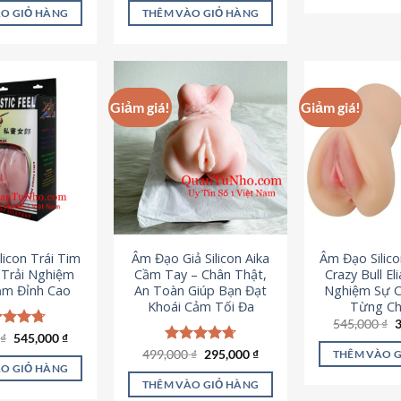
là:
tại
ao
5 sao
O GIỎ HÀNG
THÊM VÀO GIỎ HÀNG
995,000 ₫.
là:
645,000 ₫.
Giảm giá!
Giảm giá!
licon Trái Tim
Âm Đạo Giả Silicon Aika
Âm Đạo Silic
– Trải Nghiệm
Cầm Tay – Chân Thật,
Crazy Bull El
ảm Đỉnh Cao
An Toàn Giúp Bạn Đạt
Nghiệm Sự 
Khoái Cảm Tối Đa
Từng Chi
G
545,000
₫
g
Giá
Giá
0
c xếp
₫
545,000
₫
l
gốc
hiện
g
4.70
Giá
Giá
499,000
Được xếp
₫
295,000
₫
THÊM VÀO 
5
là:
tại
gốc
hiện
ao
hạng
4.75
O GIỎ HÀNG
750,000 ₫.
là:
là:
tại
5 sao
THÊM VÀO GIỎ HÀNG
545,000 ₫.
499,000 ₫.
là: