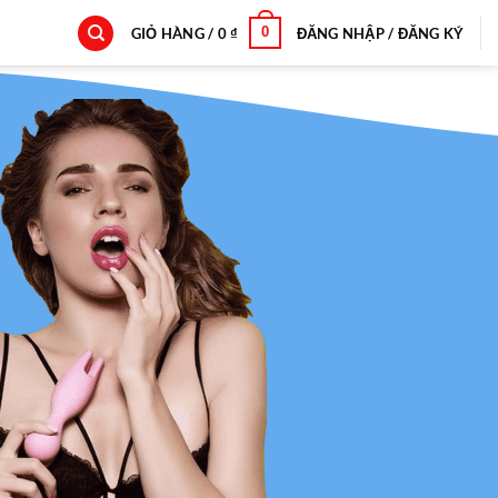
0
GIỎ HÀNG /
0
₫
ĐĂNG NHẬP / ĐĂNG KÝ