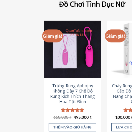
Đồ Chơi Tình Dục Nữ
Giảm giá!
Giảm giá!
Trứng Rung Aphojoy
Chày Rung
Không Dây 7 Chế Độ
Cấp Độ 
Rung Kích Thích Thăng
Nàng Chạ
Hoa Tột Đỉnh
Giá
Giá
650,000
Được xếp
₫
495,000
₫
100,000
Đượ
gốc
hiện
hạng
4.72
hạn
là:
tại
5 sao
5 s
THÊM VÀO GIỎ HÀNG
LỰA CHỌ
650,000 ₫.
là: