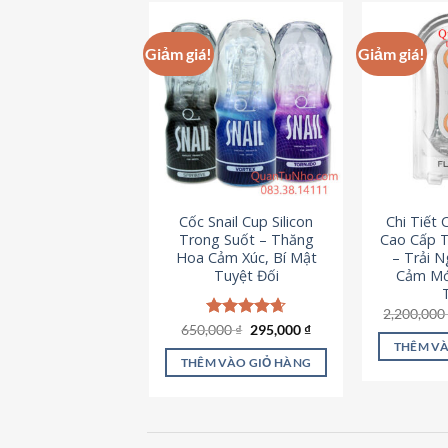
này
có
Giảm giá!
Giảm giá!
nhiều
biến
thể.
Các
tùy
chọn
có
Cốc Snail Cup Silicon
Chi Tiết
thể
Trong Suốt – Thăng
Cao Cấp T
được
Hoa Cảm Xúc, Bí Mật
– Trải 
chọn
Tuyệt Đối
Cảm Mớ
trên
2,200,00
trang
Giá
Giá
650,000
Được xếp
₫
295,000
₫
sản
gốc
hiện
hạng
4.69
THÊM VÀ
là:
tại
5 sao
phẩm
THÊM VÀO GIỎ HÀNG
650,000 ₫.
là:
295,000 ₫.