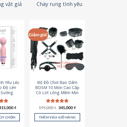
g vật giả
Chày rung tình yêu
Giảm giá!
h Yêu Lilo
Bộ Đồ Chơi Bạo Dâm
p Độ Lên
BDSM 10 Món Cao Cấp
t Sướng
Có Lót Lông Mềm Mịn
Giá
Giá
ếp
415,000
₫
595,000
Được xếp
₫
345,000
₫
gốc
hiện
.94
hạng
4.88
là:
tại
5 sao
TÙY CHỌN
THÊM VÀO GIỎ HÀNG
595,000 ₫.
là:
345,000 ₫.
ản