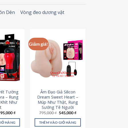
Đôn Dên
Vòng đeo dương vật
Giảm giá!
Hít Tường
Âm Đạo Giả Silicon
ora – Rung
Dream Sweet Heart –
 Khít Như
Múp Như Thật, Rung
t
Sướng Tê Người
iá
Giá
Giá
Giá
795,000
₫
795,000
₫
545,000
₫
ốc
hiện
gốc
hiện
à:
tại
là:
tại
GIỎ HÀNG
THÊM VÀO GIỎ HÀNG
95,000 ₫.
là:
795,000 ₫.
là: