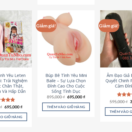
295,000 ₫.
Giảm giá!
Giảm giá!
ình Yêu Leten
Búp Bê Tình Yêu Mini
Âm Đạo Giả B
i: Trải Nghiệm
Baile – Sự Lựa Chọn
Quyết Chinh 
c Chân Thật,
Đỉnh Cao Cho Cuộc
Cảm Đỉn
 Và Hấp Dẫn
Sống Tình Dục
Giá
Giá
895,000
₫
695,000
₫
gốc
hiện
G
595,000
Được x
₫
là:
tại
g
hạng
4
Giá
Giá
0
c xếp
₫
695,000
₫
THÊM VÀO GIỎ HÀNG
895,000 ₫.
là:
l
gốc
hiện
5 sao
g
4.80
THÊM VÀO 
695,000 ₫.
5
là:
tại
ao
O GIỎ HÀNG
995,000 ₫.
là:
695,000 ₫.