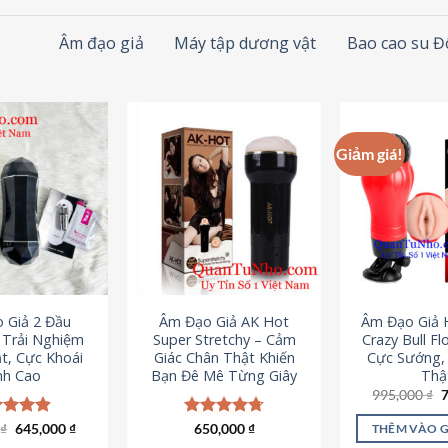
Âm đạo giả
Máy tập dương vật
Bao cao su 
Giảm giá!
 Giả 2 Đầu
Âm Đạo Giả AK Hot
Âm Đạo Giả 
– Trải Nghiệm
Super Stretchy – Cảm
Crazy Bull Fl
t, Cực Khoái
Giác Chân Thật Khiến
Cực Sướng,
nh Cao
Bạn Đê Mê Từng Giây
Thậ
G
995,000
₫
g
l
Giá
Giá
0
c xếp
₫
645,000
₫
Được xếp
650,000
₫
THÊM VÀO 
9
gốc
hiện
g
4.88
hạng
4.75