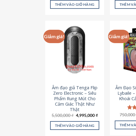
là:
tại
5 sao
5 s
THÊM VÀO GIỎ HÀNG
THÊM VÀ
715,000 ₫.
là:
645,000 ₫.
Giảm giá!
Giảm giá!
Âm đạo giả Tenga Flip
Âm Đạo Si
Zero Electronic – Siêu
Lybaile 
Phẩm Rung Mút Cho
Khoái C
Cảm Giác Thật Như
Thật
750,00
Đượ
Giá
Giá
5,500,000
₫
4,995,000
₫
gốc
hiện
hạn
là:
tại
5 s
THÊM VÀ
THÊM VÀO GIỎ HÀNG
5,500,000 ₫.
là:
4,995,000 ₫.