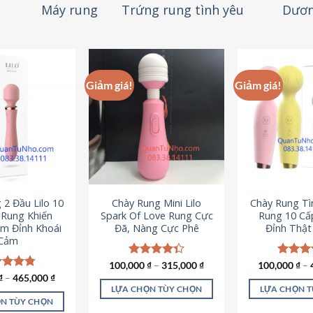
Máy rung
Trứng rung tình yêu
Dươn
Giảm giá!
Giảm giá!
 2 Đầu Lilo 10
Chày Rung Mini Lilo
Chày Rung Tìn
Rung Khiến
Spark Of Love Rung Cực
Rung 10 Cấ
m Đỉnh Khoái
Đã, Nàng Cực Phê
Đỉnh Thậ
Cảm
100,000
Được xếp
₫
–
315,000
₫
100,000
Được x
₫
–
hạng
4.33
hạng
4
c xếp
₫
–
465,000
₫
5 sao
5 sao
g
4.80
LỰA CHỌN TÙY CHỌN
LỰA CHỌN 
ao
N TÙY CHỌN
Sản
S