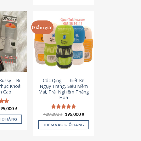
Giảm giá!
ussy – Bí
Cốc Qing – Thiết Kế
Phục Khoái
Ngụy Trang, Siêu Mềm
h Cao
Mại, Trải Nghiệm Thăng
Hoa
iá
Giá
ếp
395,000
₫
ốc
hiện
.64
Giá
Giá
430,000
Được xếp
₫
195,000
₫
à:
tại
gốc
hiện
hạng
4.78
GIỎ HÀNG
95,000 ₫.
là:
là:
tại
5 sao
THÊM VÀO GIỎ HÀNG
395,000 ₫.
430,000 ₫.
là:
195,000 ₫.