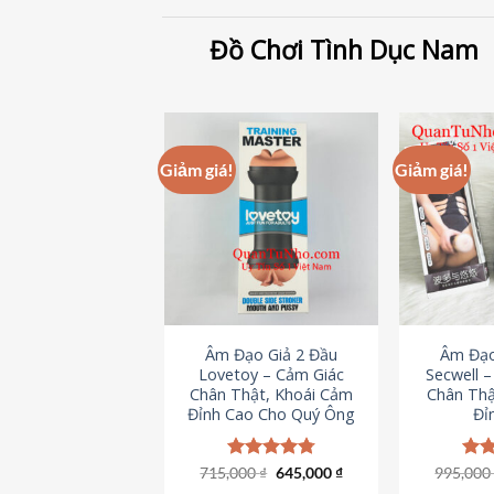
Đồ Chơi Tình Dục Nam
Giảm giá!
Giảm giá!
Âm Đạo Giả 2 Đầu
Âm Đạo
Lovetoy – Cảm Giác
Secwell 
Chân Thật, Khoái Cảm
Chân Thậ
Đỉnh Cao Cho Quý Ông
Đỉ
Giá
Giá
715,000
Được xếp
₫
645,000
₫
995,00
Đượ
gốc
hiện
hạng
4.79
hạn