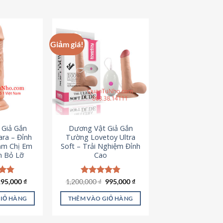
hẩm
ày
ó
hiều
Giảm giá!
iến
ể.
ác
ùy
họn
ó
hể
 Giả Gắn
Dương Vật Giả Gắn
ược
ra – Đỉnh
Tường Lovetoy Ultra
họn
ảm Chị Em
Soft – Trải Nghiệm Đỉnh
n Bỏ Lỡ
Cao
rên
rang
ản
iá
Giá
Giá
Giá
ếp
295,000
₫
1,200,000
Được xếp
₫
995,000
₫
ốc
hiện
gốc
hiện
.79
hạng
4.82
hẩm
à:
tại
là:
tại
5 sao
GIỎ HÀNG
THÊM VÀO GIỎ HÀNG
50,000 ₫.
là:
1,200,000 ₫.
là:
295,000 ₫.
995,000 ₫.