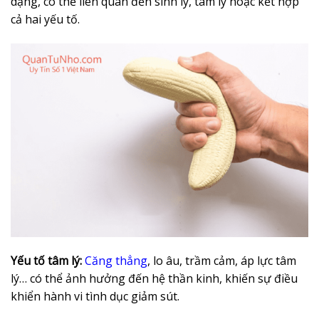
dạng, có thể liên quan đến sinh lý, tâm lý hoặc kết hợp
cả hai yếu tố.
Yếu tố tâm lý:
Căng thẳng
, lo âu, trầm cảm, áp lực tâm
lý… có thể ảnh hưởng đến hệ thần kinh, khiến sự điều
khiển hành vi tình dục giảm sút.