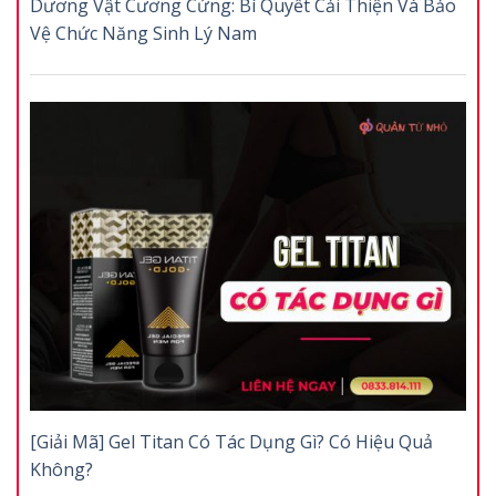
Dương Vật Cương Cứng: Bí Quyết Cải Thiện Và Bảo
Vệ Chức Năng Sinh Lý Nam
[Giải Mã] Gel Titan Có Tác Dụng Gì? Có Hiệu Quả
Không?