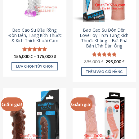
tùy
chọn
có
thể
được
Bao Cao Su Đầu Rồng:
Bao Cao Su Đôn Dên
chọn
Đôn Dên, Tăng Kích Thước
LoveToy Trơn Tăng Kích
& Kích Thích Khoái Cảm
Thước Khủng – Bứt Phá
trên
Bản Lĩnh Đàn Ông
trang
sản
155,000
Được xếp
₫
–
175,000
₫
phẩm
hạng
4.69
Giá
Giá
395,000
Được xếp
₫
295,000
₫
gốc
hiện
5 sao
LỰA CHỌN TÙY CHỌN
hạng
4.82
là:
tại
5 sao
THÊM VÀO GIỎ HÀNG
Sản
395,000 ₫.
là:
295,000
phẩm
này
có
nhiều
Giảm giá!
Giảm giá!
biến
thể.
Các
tùy
chọn
có