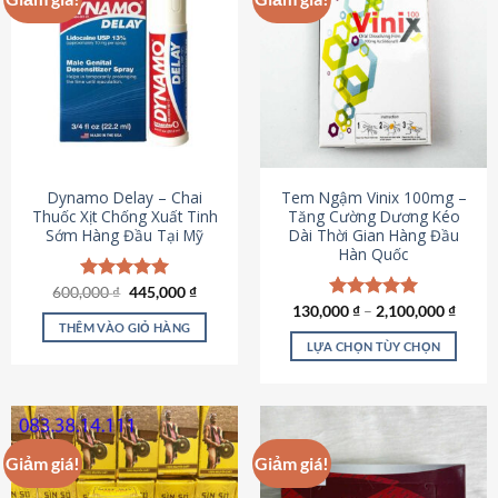
Dynamo Delay – Chai
Tem Ngậm Vinix 100mg –
Thuốc Xịt Chống Xuất Tinh
Tăng Cường Dương Kéo
Sớm Hàng Đầu Tại Mỹ
Dài Thời Gian Hàng Đầu
Hàn Quốc
Giá
Giá
600,000
Được xếp
₫
445,000
₫
gốc
hiện
hạng
5.00
130,000
Được xếp
₫
–
2,100,000
₫
là:
tại
5 sao
THÊM VÀO GIỎ HÀNG
hạng
5.00
600,000 ₫.
là:
5 sao
LỰA CHỌN TÙY CHỌN
445,000 ₫.
Sản
phẩm
này
có
Giảm giá!
Giảm giá!
nhiều
biến