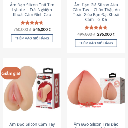
Âm Đạo Silicon Trái Tim
Âm Đạo Giả Silicon Aika
Lybaile – Trải Nghiệm
Cầm Tay – Chân Thật, An
Khoái Cảm Đỉnh Cao
Toàn Giúp Bạn Đạt Khoái
Cảm Tối Đa
Giá
Giá
750,000
Được xếp
₫
545,000
₫
gốc
hiện
hạng
4.70
Giá
Giá
499,000
Được xếp
₫
295,000
₫
là:
tại
gốc
hiện
5 sao
THÊM VÀO GIỎ HÀNG
hạng
4.75
750,000 ₫.
là:
là:
tại
5 sao
THÊM VÀO GIỎ HÀNG
545,000 ₫.
499,000 ₫.
là:
295,000
Giảm giá!
Âm Đạo Silicon Cầm Tay
Âm Đạo Silicon Trái Đào