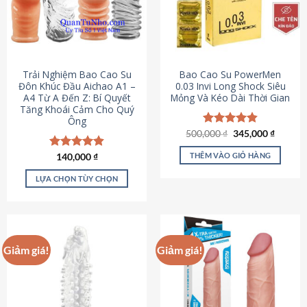
Trải Nghiệm Bao Cao Su
Bao Cao Su PowerMen
Đôn Khúc Đầu Aichao A1 –
0.03 Invi Long Shock Siêu
A4 Từ A Đến Z: Bí Quyết
Mỏng Và Kéo Dài Thời Gian
Tăng Khoái Cảm Cho Quý
Ông
Giá
Giá
500,000
Được xếp
₫
345,000
₫
gốc
hiện
hạng
4.85
là:
tại
5 sao
THÊM VÀO GIỎ HÀNG
Được xếp
140,000
₫
500,000 ₫.
là:
hạng
4.88
345,000
5 sao
LỰA CHỌN TÙY CHỌN
Sản
phẩm
này
có
Giảm giá!
Giảm giá!
nhiều
biến
thể.
Các