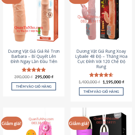
Dương Vật Giả Giá Rẻ Trơn
Dương Vật Giả Rung Xoay
Barbara – Bí Quyết Lên
Lybaile 48 Độ – Thăng Hoa
Đỉnh Ngay Lần Đầu Tiên
Cực Đỉnh Với 120 Chế Độ
Rung
Giá
Giá
390,000
Được xếp
₫
295,000
₫
gốc
hiện
hạng
4.90
Giá
Giá
1,400,000
Được xếp
₫
1,195,000
₫
là:
tại
gốc
hiện
5 sao
THÊM VÀO GIỎ HÀNG
hạng
4.62
390,000 ₫.
là:
là:
tại
5 sao
THÊM VÀO GIỎ HÀNG
295,000 ₫.
1,400,000 ₫.
là:
1,195
Giảm giá!
Giảm giá!