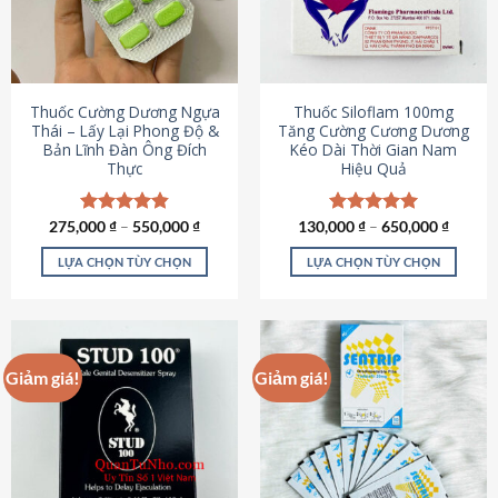
tùy
tùy
chọn
chọn
có
có
thể
thể
được
được
Thuốc Cường Dương Ngựa
Thuốc Siloflam 100mg
chọn
chọn
Thái – Lấy Lại Phong Độ &
Tăng Cường Cương Dương
Bản Lĩnh Đàn Ông Đích
Kéo Dài Thời Gian Nam
trên
trên
Thực
Hiệu Quả
trang
trang
sản
sản
phẩm
phẩm
275,000
Được xếp
₫
–
550,000
₫
130,000
Được xếp
₫
–
650,000
₫
hạng
4.87
hạng
5.00
5 sao
5 sao
LỰA CHỌN TÙY CHỌN
LỰA CHỌN TÙY CHỌN
Sản
Sản
phẩm
phẩm
này
này
có
có
Giảm giá!
Giảm giá!
nhiều
nhiều
biến
biến
thể.
thể.
Các
Các
tùy
tùy
chọn
chọn