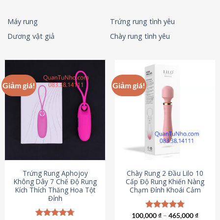
Máy rung
Trứng rung tình yêu
Dương vật giả
Chày rung tình yêu
Giảm giá!
Giảm giá!
Trứng Rung Aphojoy
Chày Rung 2 Đầu Lilo 10
Không Dây 7 Chế Độ Rung
Cấp Độ Rung Khiến Nàng
Kích Thích Thăng Hoa Tột
Chạm Đỉnh Khoái Cảm
Đỉnh
100,000
Được xếp
₫
–
465,000
₫