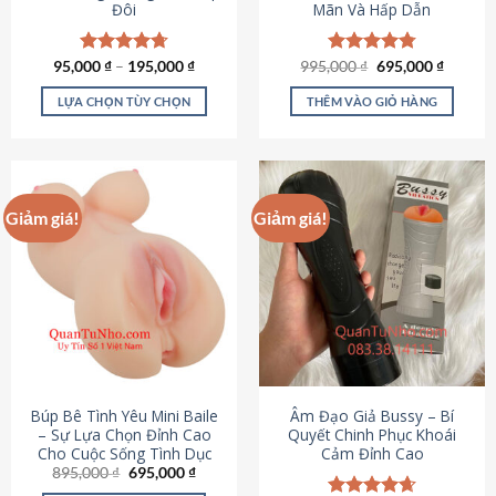
Đôi
Mãn Và Hấp Dẫn
Giá
Giá
95,000
Được xếp
₫
–
195,000
₫
995,000
Được xếp
₫
695,000
₫
gốc
hiện
hạng
4.70
hạng
4.80
là:
tại
5 sao
5 sao
LỰA CHỌN TÙY CHỌN
THÊM VÀO GIỎ HÀNG
995,000 ₫.
là:
695,000
Sản
phẩm
này
có
Giảm giá!
Giảm giá!
nhiều
biến
thể.
Các
tùy
chọn
có
thể
được
Búp Bê Tình Yêu Mini Baile
Âm Đạo Giả Bussy – Bí
chọn
– Sự Lựa Chọn Đỉnh Cao
Quyết Chinh Phục Khoái
Cho Cuộc Sống Tình Dục
Cảm Đỉnh Cao
trên
Giá
Giá
895,000
₫
695,000
₫
trang
gốc
hiện