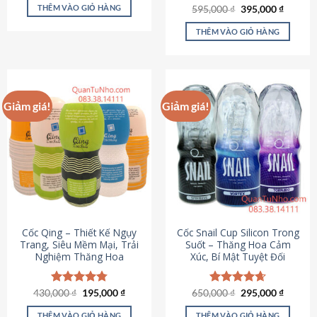
sản
là:
tại
THÊM VÀO GIỎ HÀNG
Giá
Giá
595,000
Được xếp
₫
395,000
₫
895,000 ₫.
là:
phẩm
gốc
hiện
hạng
4.64
695,000 ₫.
là:
tại
5 sao
THÊM VÀO GIỎ HÀNG
595,000 ₫.
là:
395,000
Giảm giá!
Giảm giá!
Cốc Qing – Thiết Kế Ngụy
Cốc Snail Cup Silicon Trong
Trang, Siêu Mềm Mại, Trải
Suốt – Thăng Hoa Cảm
Nghiệm Thăng Hoa
Xúc, Bí Mật Tuyệt Đối
Giá
Giá
Giá
Giá
430,000
Được xếp
₫
195,000
₫
650,000
Được xếp
₫
295,000
₫
gốc
hiện
gốc
hiện
hạng
4.78
hạng
4.69
là:
tại
là:
tại
5 sao
5 sao
THÊM VÀO GIỎ HÀNG
THÊM VÀO GIỎ HÀNG