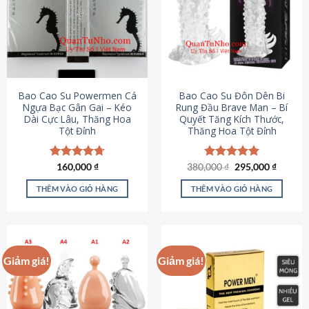
thể.
Các
tùy
chọn
có
thể
được
Bao Cao Su Powermen Cá
Bao Cao Su Đôn Dên Bi
chọn
Ngựa Bạc Gân Gai – Kéo
Rung Đầu Brave Man – Bí
Dài Cực Lâu, Thăng Hoa
Quyết Tăng Kích Thước,
trên
Tột Đỉnh
Thăng Hoa Tột Đỉnh
trang
sản
phẩm
Giá
Giá
Được xếp
160,000
₫
380,000
Được xếp
₫
295,000
₫
gốc
hiện
hạng
4.73
hạng
5.00
là:
tại
5 sao
5 sao
THÊM VÀO GIỎ HÀNG
THÊM VÀO GIỎ HÀNG
380,000 ₫.
là:
295,000
Giảm giá!
Giảm giá!