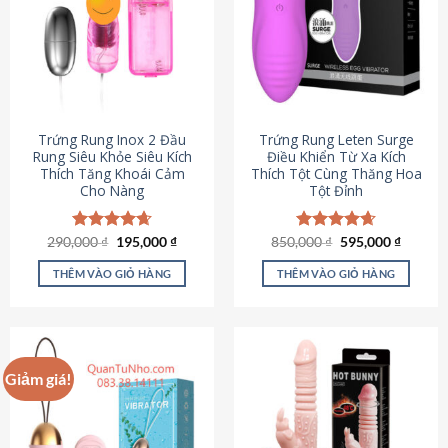
Trứng Rung Inox 2 Đầu
Trứng Rung Leten Surge
Rung Siêu Khỏe Siêu Kích
Điều Khiển Từ Xa Kích
Thích Tăng Khoái Cảm
Thích Tột Cùng Thăng Hoa
Cho Nàng
Tột Đỉnh
Giá
Giá
Giá
Giá
290,000
Được xếp
₫
195,000
₫
850,000
Được xếp
₫
595,000
₫
gốc
hiện
gốc
hiện
hạng
4.64
hạng
4.69
là:
tại
là:
tại
5 sao
5 sao
THÊM VÀO GIỎ HÀNG
THÊM VÀO GIỎ HÀNG
290,000 ₫.
là:
850,000 ₫.
là:
195,000 ₫.
595,000
Giảm giá!