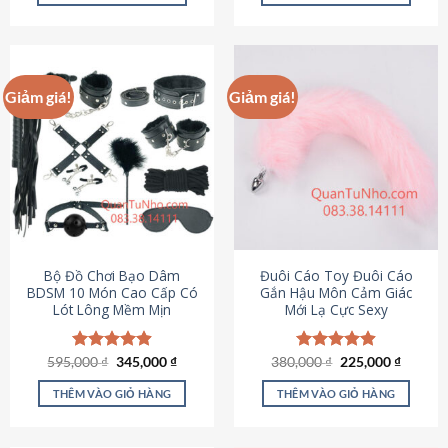
Sản
Sản
phẩm
phẩm
này
này
có
có
Giảm giá!
Giảm giá!
nhiều
nhiều
biến
biến
thể.
thể.
Các
Các
tùy
tùy
chọn
chọn
có
có
thể
thể
được
được
Bộ Đồ Chơi Bạo Dâm
Đuôi Cáo Toy Đuôi Cáo
chọn
chọn
BDSM 10 Món Cao Cấp Có
Gắn Hậu Môn Cảm Giác
Lót Lông Mềm Mịn
Mới Lạ Cực Sexy
trên
trên
trang
trang
sản
sản
Giá
Giá
Giá
Giá
595,000
Được xếp
₫
345,000
₫
380,000
Được xếp
₫
225,000
₫
phẩm
phẩm
gốc
hiện
gốc
hiện
hạng
4.88
hạng
4.88
là:
tại
là:
tại
5 sao
5 sao
THÊM VÀO GIỎ HÀNG
THÊM VÀO GIỎ HÀNG
595,000 ₫.
là:
380,000 ₫.
là:
345,000 ₫.
225,000