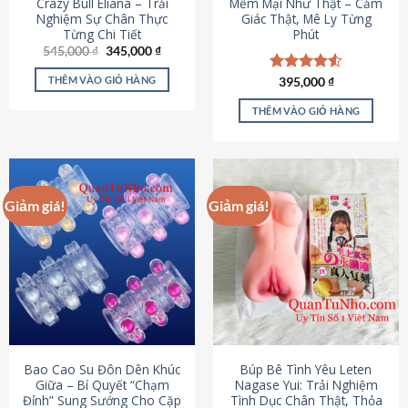
Crazy Bull Eliana – Trải
Mềm Mại Như Thật – Cảm
Nghiệm Sự Chân Thực
Giác Thật, Mê Ly Từng
Từng Chi Tiết
Phút
Giá
Giá
545,000
₫
345,000
₫
gốc
hiện
là:
tại
THÊM VÀO GIỎ HÀNG
Được xếp
395,000
₫
545,000 ₫.
là:
hạng
4.53
345,000 ₫.
5 sao
THÊM VÀO GIỎ HÀNG
Giảm giá!
Giảm giá!
Bao Cao Su Đôn Dên Khúc
Búp Bê Tình Yêu Leten
Giữa – Bí Quyết “Chạm
Nagase Yui: Trải Nghiệm
Đỉnh” Sung Sướng Cho Cặp
Tình Dục Chân Thật, Thỏa