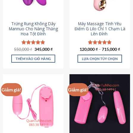
Trứng Rung Không Dây
Máy Massage Tình Yêu
Mannuo Cho Nàng Thăng
Điểm G Lilo Chỉ 1 Chạm Là
Hoa Tột Đỉnh
Lên Đỉnh
Giá
Giá
550,000
Được xếp
₫
345,000
₫
120,000
Được xếp
₫
–
715,000
₫
gốc
hiện
hạng
4.81
hạng
4.85
là:
tại
5 sao
5 sao
THÊM VÀO GIỎ HÀNG
LỰA CHỌN TÙY CHỌN
550,000 ₫.
là:
345,000 ₫.
Sản
phẩm
này
có
Giảm giá!
Giảm giá!
nhiều
biến
thể.
Các
tùy
chọn
có