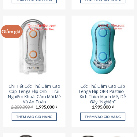
430,000 ₫.
là:
650,000 ₫.
là:
195,000 ₫.
295,000
Giảm giá!
Chi Tiết Cốc Thủ Dâm Cao
Cốc Thủ Dâm Cao Cấp
Cấp Tenga Flip Orb – Trải
Tenga Flip ORB Pastaio –
Nghiệm Khoái Cảm Mới Mẻ
Kích Thích Mạnh Mẽ, Dễ
Và An Toàn
Gây “Nghiện”
Giá
Giá
2,200,000
₫
1,995,000
₫
1,995,000
₫
gốc
hiện
là:
tại
THÊM VÀO GIỎ HÀNG
THÊM VÀO GIỎ HÀNG
2,200,000 ₫.
là:
1,995,000 ₫.