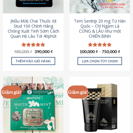
có
có
thể
thể
được
được
(Mẫu Mới) Chai Thuốc Xịt
Tem Sentrip 20 mg Từ Hàn
chọn
chọn
Stud 100 Chính Hãng
Quốc – Chỉ Ngậm Là
Chống Xuất Tinh Sớm Cách
CỨNG & LÂU như một
trên
trên
Quan Hệ Lâu Tới 40phút
CHIẾN BINH
trang
trang
sản
sản
phẩm
phẩm
Giá
Giá
480,000
Được xếp
₫
390,000
₫
100,000
Được xếp
₫
–
750,000
₫
gốc
hiện
hạng
5.00
hạng
5.00
là:
tại
5 sao
5 sao
THÊM VÀO GIỎ HÀNG
LỰA CHỌN TÙY CHỌN
480,000 ₫.
là:
390,000 ₫.
Sản
phẩm
này
có
Giảm giá!
Giảm giá!
nhiều
biến
thể.
Các
tùy
chọn
có