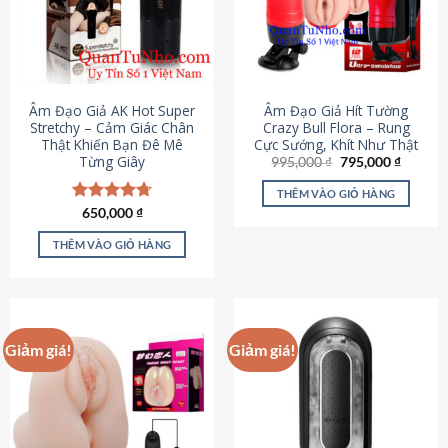
Âm Đạo Giả AK Hot Super
Âm Đạo Giả Hít Tường
Stretchy – Cảm Giác Chân
Crazy Bull Flora – Rung
Thật Khiến Bạn Đê Mê
Cực Sướng, Khít Như Thật
Từng Giây
Giá
Giá
995,000
₫
795,000
₫
gốc
hiện
là:
tại
THÊM VÀO GIỎ HÀNG
995,000 ₫.
là:
Được xếp
650,000
₫
795,000
hạng
4.75
5 sao
THÊM VÀO GIỎ HÀNG
Giảm giá!
Giảm giá!