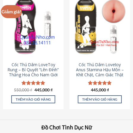
Giảm giá!
Cốc Thủ Dâm LoveToy
Cốc Thủ Dâm Lovetoy
Rung – Bí Quyết “Lên Đỉnh”
Anus Stamina Hậu Môn –
Thăng Hoa Cho Nam Giới
Khít Chặt, Cảm Giác Thật
Giá
Giá
550,000
Được xếp
₫
445,000
₫
Được xếp
445,000
₫
gốc
hiện
hạng
5.00
hạng
4.84
là:
tại
5 sao
5 sao
THÊM VÀO GIỎ HÀNG
THÊM VÀO GIỎ HÀNG
550,000 ₫.
là:
445,000 ₫.
Đồ Chơi Tình Dục Nữ