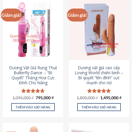
Giảm giá!
Giảm giá!
Dương Vật Giả Rung Thụt
Dương vật giả cao cấp
Butterfly Dance – “Bí
Loving World chiến binh –
Quyết” Thăng Hoa Cực
Bí quyết “lên đỉnh” cực
Đỉnh Cho Nàng
mạnh cho nữ
Giá
Giá
Giá
Giá
1,095,000
Được xếp
₫
795,000
₫
1,800,000
Được xếp
₫
1,495,000
₫
gốc
hiện
gốc
hiện
hạng
4.65
hạng
4.89
là:
tại
là:
tại
5 sao
5 sao
THÊM VÀO GIỎ HÀNG
THÊM VÀO GIỎ HÀNG
1,095,000 ₫.
là:
1,800,000 ₫.
là:
795,000 ₫.
1,495