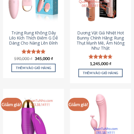
Trứng Rung Không Dây
Dương Vật Giả Nhiệt Hot
Lilo Kích Thích Điểm G Dễ
Bunny Chính Hãng: Rung
Dàng Cho Nàng Lên Đỉnh
Thụt Mạnh Mẽ, Ấm Nóng
Như Thật
Giá
Giá
590,000
Được xếp
₫
345,000
₫
gốc
hiện
hạng
4.79
Được xếp
1,245,000
₫
là:
tại
5 sao
THÊM VÀO GIỎ HÀNG
hạng
4.73
590,000 ₫.
là:
5 sao
THÊM VÀO GIỎ HÀNG
345,000 ₫.
Giảm giá!
Giảm giá!