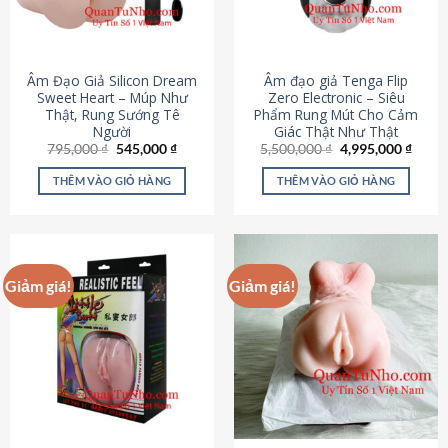
Âm Đạo Giả Silicon Dream
Âm đạo giả Tenga Flip
Sweet Heart – Múp Như
Zero Electronic – Siêu
Thật, Rung Sướng Tê
Phẩm Rung Mút Cho Cảm
Người
Giác Thật Như Thật
Giá
Giá
Giá
Giá
795,000
₫
545,000
₫
5,500,000
₫
4,995,000
₫
gốc
hiện
gốc
hiện
là:
tại
là:
tại
THÊM VÀO GIỎ HÀNG
THÊM VÀO GIỎ HÀNG
795,000 ₫.
là:
5,500,000 ₫.
là:
545,000 ₫.
4,995
Giảm giá!
Giảm giá!