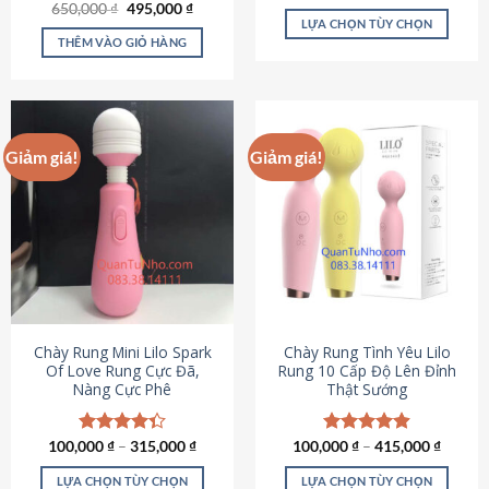
Giá
Giá
hạng
4.80
650,000
Được xếp
₫
495,000
₫
gốc
hiện
5 sao
LỰA CHỌN TÙY CHỌN
hạng
4.72
là:
tại
5 sao
THÊM VÀO GIỎ HÀNG
Sản
650,000 ₫.
là:
495,000 ₫.
phẩm
này
có
nhiều
Giảm giá!
Giảm giá!
biến
thể.
Các
tùy
chọn
có
thể
được
chọn
Chày Rung Mini Lilo Spark
Chày Rung Tình Yêu Lilo
Of Love Rung Cực Đã,
Rung 10 Cấp Độ Lên Đỉnh
trên
Nàng Cực Phê
Thật Sướng
trang
sản
phẩm
100,000
Được xếp
₫
–
315,000
₫
100,000
Được xếp
₫
–
415,000
₫
hạng
4.33
hạng
4.94
5 sao
5 sao
LỰA CHỌN TÙY CHỌN
LỰA CHỌN TÙY CHỌN