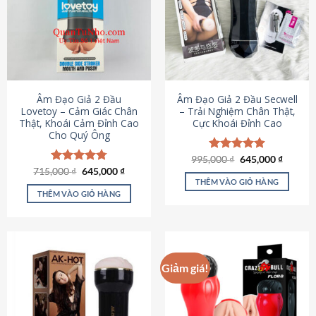
Âm Đạo Giả 2 Đầu
Âm Đạo Giả 2 Đầu Secwell
Lovetoy – Cảm Giác Chân
– Trải Nghiệm Chân Thật,
Thật, Khoái Cảm Đỉnh Cao
Cực Khoái Đỉnh Cao
Cho Quý Ông
Giá
Giá
995,000
Được xếp
₫
645,000
₫
gốc
hiện
Giá
Giá
hạng
4.88
715,000
Được xếp
₫
645,000
₫
là:
tại
gốc
hiện
5 sao
THÊM VÀO GIỎ HÀNG
hạng
4.79
995,000 ₫.
là:
là:
tại
5 sao
THÊM VÀO GIỎ HÀNG
645,000
715,000 ₫.
là:
645,000 ₫.
Giảm giá!