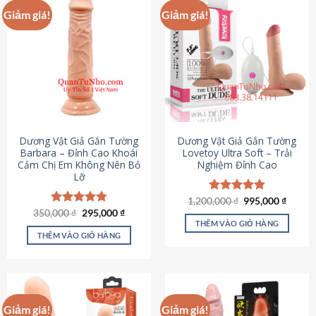
Giảm giá!
Giảm giá!
Dương Vật Giả Gắn Tường
Dương Vật Giả Gắn Tường
Barbara – Đỉnh Cao Khoái
Lovetoy Ultra Soft – Trải
Cảm Chị Em Không Nên Bỏ
Nghiệm Đỉnh Cao
Lỡ
Giá
Giá
1,200,000
Được xếp
₫
995,000
₫
gốc
hiện
Giá
Giá
hạng
4.82
350,000
Được xếp
₫
295,000
₫
là:
tại
gốc
hiện
5 sao
THÊM VÀO GIỎ HÀNG
hạng
4.79
1,200,000 ₫.
là:
là:
tại
5 sao
THÊM VÀO GIỎ HÀNG
995,00
350,000 ₫.
là:
295,000 ₫.
Giảm giá!
Giảm giá!