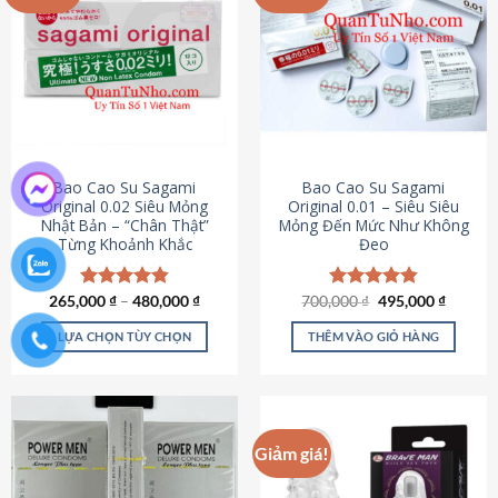
chọn
trên
trang
sản
phẩm
Bao Cao Su Sagami
Bao Cao Su Sagami
Original 0.02 Siêu Mỏng
Original 0.01 – Siêu Siêu
Nhật Bản – “Chân Thật”
Mỏng Đến Mức Như Không
Từng Khoảnh Khắc
Đeo
Giá
Giá
265,000
Được xếp
₫
–
480,000
₫
700,000
Được xếp
₫
495,000
₫
gốc
hiện
hạng
4.87
hạng
4.83
là:
tại
5 sao
5 sao
LỰA CHỌN TÙY CHỌN
THÊM VÀO GIỎ HÀNG
700,000 ₫.
là:
495,000
Sản
phẩm
này
có
Giảm giá!
nhiều
biến