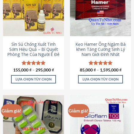
thể.
Các
tùy
chọn
có
thể
được
Sìn Sú Chống Xuất Tinh
Kẹo Hamer Ông Ngậm Bà
chọn
Sớm Hiệu Quả – Bí Quyết
khen Tăng Cường Sinh Lý
Phòng The Của Người Ê Đê
Nam Giới Đỉnh Nhất
trên
trang
sản
155,000
Được xếp
₫
–
295,000
₫
85,000
Được xếp
₫
–
1,595,000
₫
phẩm
hạng
4.95
hạng
5.00
5 sao
5 sao
LỰA CHỌN TÙY CHỌN
LỰA CHỌN TÙY CHỌN
Sản
Sản
phẩm
phẩm
này
này
có
có
Giảm giá!
Giảm giá!
nhiều
nhiều
biến
biến
thể.
thể.
Các
Các