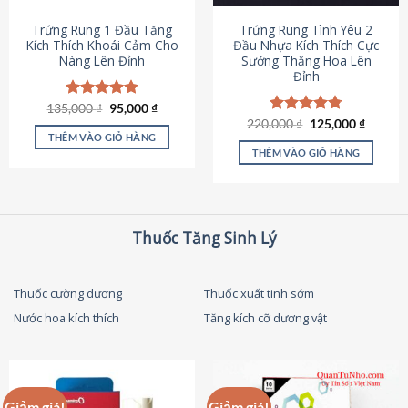
thể
được
Trứng Rung 1 Đầu Tăng
Trứng Rung Tình Yêu 2
chọn
Kích Thích Khoái Cảm Cho
Đầu Nhựa Kích Thích Cực
Nàng Lên Đỉnh
Sướng Thăng Hoa Lên
trên
Đỉnh
trang
sản
Giá
Giá
135,000
Được xếp
₫
95,000
₫
phẩm
gốc
hiện
hạng
4.87
Giá
Giá
220,000
Được xếp
₫
125,000
₫
là:
tại
gốc
hiện
5 sao
THÊM VÀO GIỎ HÀNG
hạng
4.79
135,000 ₫.
là:
là:
tại
5 sao
THÊM VÀO GIỎ HÀNG
95,000 ₫.
220,000 ₫.
là:
125,000
Thuốc Tăng Sinh Lý
Thuốc cường dương
Thuốc xuất tinh sớm
Nước hoa kích thích
Tăng kích cỡ dương vật
Giảm giá!
Giảm giá!