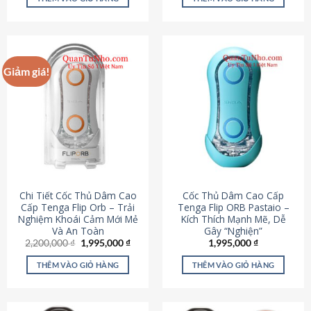
430,000 ₫.
là:
650,000 ₫.
là:
195,000 ₫.
295,000
Giảm giá!
Chi Tiết Cốc Thủ Dâm Cao
Cốc Thủ Dâm Cao Cấp
Cấp Tenga Flip Orb – Trải
Tenga Flip ORB Pastaio –
Nghiệm Khoái Cảm Mới Mẻ
Kích Thích Mạnh Mẽ, Dễ
Và An Toàn
Gây “Nghiện”
Giá
Giá
2,200,000
₫
1,995,000
₫
1,995,000
₫
gốc
hiện
là:
tại
THÊM VÀO GIỎ HÀNG
THÊM VÀO GIỎ HÀNG
2,200,000 ₫.
là:
1,995,000 ₫.