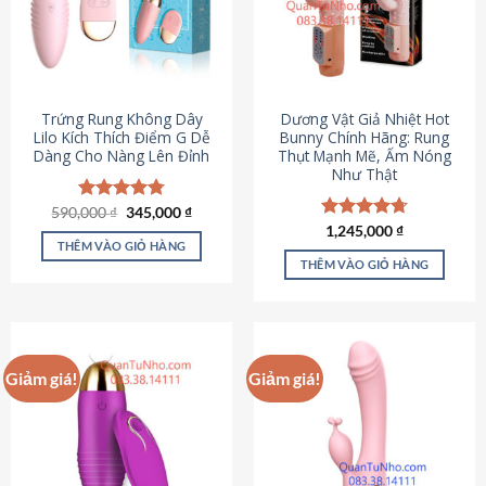
Trứng Rung Không Dây
Dương Vật Giả Nhiệt Hot
Lilo Kích Thích Điểm G Dễ
Bunny Chính Hãng: Rung
Dàng Cho Nàng Lên Đỉnh
Thụt Mạnh Mẽ, Ấm Nóng
Như Thật
Giá
Giá
590,000
Được xếp
₫
345,000
₫
gốc
hiện
hạng
4.79
Được xếp
1,245,000
₫
là:
tại
5 sao
THÊM VÀO GIỎ HÀNG
hạng
4.73
590,000 ₫.
là:
5 sao
THÊM VÀO GIỎ HÀNG
345,000 ₫.
Giảm giá!
Giảm giá!