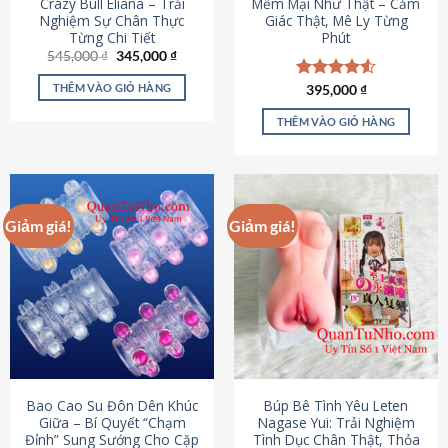
Crazy Bull Eliana – Trải
Mềm Mại Như Thật – Cảm
Nghiệm Sự Chân Thực
Giác Thật, Mê Ly Từng
Từng Chi Tiết
Phút
Giá
Giá
545,000
₫
345,000
₫
gốc
hiện
là:
tại
THÊM VÀO GIỎ HÀNG
Được xếp
395,000
₫
545,000 ₫.
là:
hạng
4.53
345,000 ₫.
5 sao
THÊM VÀO GIỎ HÀNG
Giảm giá!
Giảm giá!
Bao Cao Su Đôn Dên Khúc
Búp Bê Tình Yêu Leten
Giữa – Bí Quyết “Chạm
Nagase Yui: Trải Nghiệm
Đỉnh” Sung Sướng Cho Cặp
Tình Dục Chân Thật, Thỏa