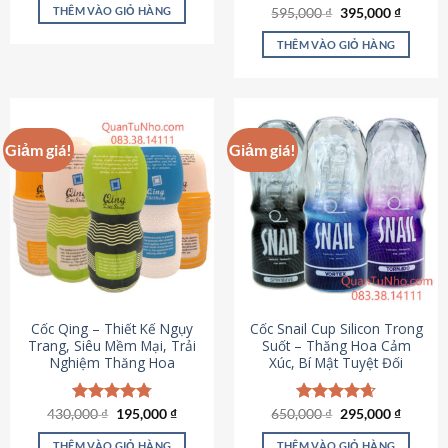
sản
là:
tại
THÊM VÀO GIỎ HÀNG
Giá
Giá
595,000
Được xếp
₫
395,000
₫
895,000 ₫.
là:
phẩm
gốc
hiện
hạng
4.64
695,000 ₫.
là:
tại
5 sao
THÊM VÀO GIỎ HÀNG
595,000 ₫.
là:
395,000
Giảm giá!
Giảm giá!
Cốc Qing – Thiết Kế Ngụy
Cốc Snail Cup Silicon Trong
Trang, Siêu Mềm Mại, Trải
Suốt – Thăng Hoa Cảm
Nghiệm Thăng Hoa
Xúc, Bí Mật Tuyệt Đối
Giá
Giá
Giá
Giá
430,000
Được xếp
₫
195,000
₫
650,000
Được xếp
₫
295,000
₫
gốc
hiện
gốc
hiện
hạng
4.78
hạng
4.69
là:
tại
là:
tại
5 sao
5 sao
THÊM VÀO GIỎ HÀNG
THÊM VÀO GIỎ HÀNG