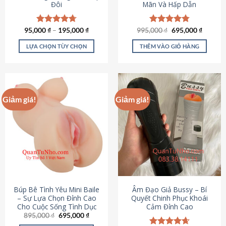
Đôi
Mãn Và Hấp Dẫn
Giá
Giá
95,000
Được xếp
₫
–
195,000
₫
995,000
Được xếp
₫
695,000
₫
gốc
hiện
hạng
4.70
hạng
4.80
là:
tại
5 sao
5 sao
LỰA CHỌN TÙY CHỌN
THÊM VÀO GIỎ HÀNG
995,000 ₫.
là:
695,000
Sản
phẩm
này
có
Giảm giá!
Giảm giá!
nhiều
biến
thể.
Các
tùy
chọn
có
thể
được
Búp Bê Tình Yêu Mini Baile
Âm Đạo Giả Bussy – Bí
chọn
– Sự Lựa Chọn Đỉnh Cao
Quyết Chinh Phục Khoái
Cho Cuộc Sống Tình Dục
Cảm Đỉnh Cao
trên
Giá
Giá
895,000
₫
695,000
₫
trang
gốc
hiện