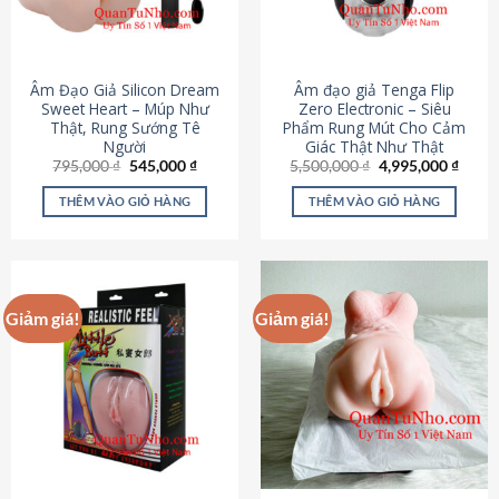
Âm Đạo Giả Silicon Dream
Âm đạo giả Tenga Flip
Sweet Heart – Múp Như
Zero Electronic – Siêu
Thật, Rung Sướng Tê
Phẩm Rung Mút Cho Cảm
Người
Giác Thật Như Thật
Giá
Giá
Giá
Giá
795,000
₫
545,000
₫
5,500,000
₫
4,995,000
₫
gốc
hiện
gốc
hiện
là:
tại
là:
tại
THÊM VÀO GIỎ HÀNG
THÊM VÀO GIỎ HÀNG
795,000 ₫.
là:
5,500,000 ₫.
là:
545,000 ₫.
4,995
Giảm giá!
Giảm giá!