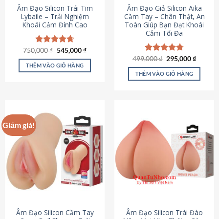
Âm Đạo Silicon Trái Tim
Âm Đạo Giả Silicon Aika
Lybaile – Trải Nghiệm
Cầm Tay – Chân Thật, An
Khoái Cảm Đỉnh Cao
Toàn Giúp Bạn Đạt Khoái
Cảm Tối Đa
Giá
Giá
750,000
Được xếp
₫
545,000
₫
gốc
hiện
hạng
4.70
Giá
Giá
499,000
Được xếp
₫
295,000
₫
là:
tại
gốc
hiện
5 sao
THÊM VÀO GIỎ HÀNG
hạng
4.75
750,000 ₫.
là:
là:
tại
5 sao
THÊM VÀO GIỎ HÀNG
545,000 ₫.
499,000 ₫.
là:
295,000
Giảm giá!
Âm Đạo Silicon Cầm Tay
Âm Đạo Silicon Trái Đào