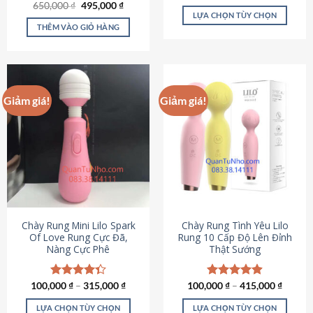
Giá
Giá
hạng
4.80
650,000
Được xếp
₫
495,000
₫
gốc
hiện
5 sao
LỰA CHỌN TÙY CHỌN
hạng
4.72
là:
tại
5 sao
THÊM VÀO GIỎ HÀNG
Sản
650,000 ₫.
là:
495,000 ₫.
phẩm
này
có
nhiều
Giảm giá!
Giảm giá!
biến
thể.
Các
tùy
chọn
có
thể
được
chọn
Chày Rung Mini Lilo Spark
Chày Rung Tình Yêu Lilo
Of Love Rung Cực Đã,
Rung 10 Cấp Độ Lên Đỉnh
trên
Nàng Cực Phê
Thật Sướng
trang
sản
phẩm
100,000
Được xếp
₫
–
315,000
₫
100,000
Được xếp
₫
–
415,000
₫
hạng
4.33
hạng
4.94
5 sao
5 sao
LỰA CHỌN TÙY CHỌN
LỰA CHỌN TÙY CHỌN