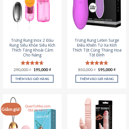
Trứng Rung Inox 2 Đầu
Trứng Rung Leten Surge
Rung Siêu Khỏe Siêu Kích
Điều Khiển Từ Xa Kích
Thích Tăng Khoái Cảm
Thích Tột Cùng Thăng Hoa
Cho Nàng
Tột Đỉnh
Giá
Giá
Giá
Giá
290,000
Được xếp
₫
195,000
₫
850,000
Được xếp
₫
595,000
₫
gốc
hiện
gốc
hiện
hạng
4.64
hạng
4.69
là:
tại
là:
tại
5 sao
5 sao
THÊM VÀO GIỎ HÀNG
THÊM VÀO GIỎ HÀNG
290,000 ₫.
là:
850,000 ₫.
là:
195,000 ₫.
595,000
Giảm giá!