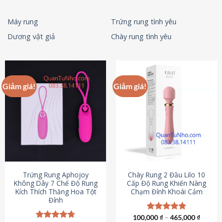
Máy rung
Trứng rung tình yêu
Dương vật giả
Chày rung tình yêu
Giảm giá!
Giảm giá!
Trứng Rung Aphojoy
Chày Rung 2 Đầu Lilo 10
Không Dây 7 Chế Độ Rung
Cấp Độ Rung Khiến Nàng
Kích Thích Thăng Hoa Tột
Chạm Đỉnh Khoái Cảm
Đỉnh
100,000
Được xếp
₫
–
465,000
₫