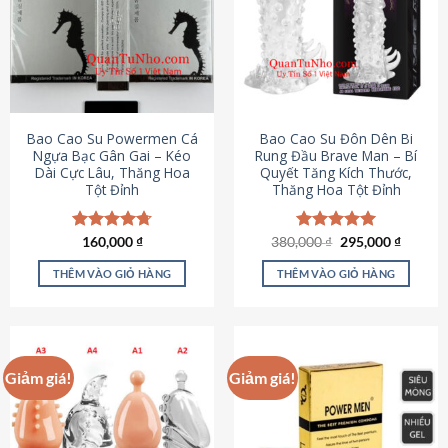
thể.
Các
tùy
chọn
có
thể
được
Bao Cao Su Powermen Cá
Bao Cao Su Đôn Dên Bi
chọn
Ngựa Bạc Gân Gai – Kéo
Rung Đầu Brave Man – Bí
Dài Cực Lâu, Thăng Hoa
Quyết Tăng Kích Thước,
trên
Tột Đỉnh
Thăng Hoa Tột Đỉnh
trang
sản
phẩm
Giá
Giá
Được xếp
160,000
₫
380,000
Được xếp
₫
295,000
₫
gốc
hiện
hạng
4.73
hạng
5.00
là:
tại
5 sao
5 sao
THÊM VÀO GIỎ HÀNG
THÊM VÀO GIỎ HÀNG
380,000 ₫.
là:
295,000
Giảm giá!
Giảm giá!