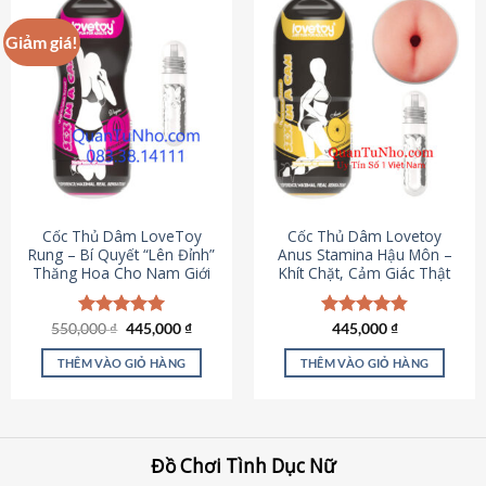
Giảm giá!
Cốc Thủ Dâm LoveToy
Cốc Thủ Dâm Lovetoy
Rung – Bí Quyết “Lên Đỉnh”
Anus Stamina Hậu Môn –
Thăng Hoa Cho Nam Giới
Khít Chặt, Cảm Giác Thật
Giá
Giá
550,000
Được xếp
₫
445,000
₫
Được xếp
445,000
₫
gốc
hiện
hạng
5.00
hạng
4.84
là:
tại
5 sao
5 sao
THÊM VÀO GIỎ HÀNG
THÊM VÀO GIỎ HÀNG
550,000 ₫.
là:
445,000 ₫.
Đồ Chơi Tình Dục Nữ