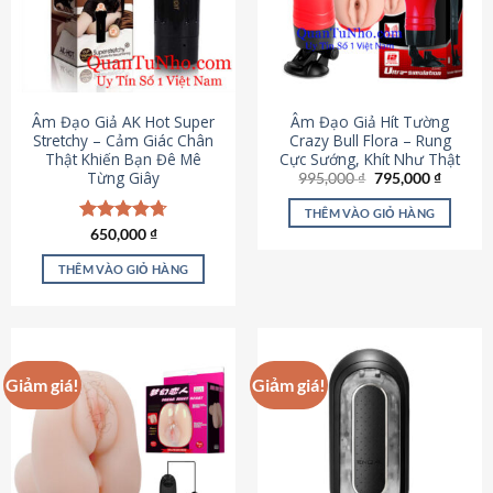
Âm Đạo Giả AK Hot Super
Âm Đạo Giả Hít Tường
Stretchy – Cảm Giác Chân
Crazy Bull Flora – Rung
Thật Khiến Bạn Đê Mê
Cực Sướng, Khít Như Thật
Từng Giây
Giá
Giá
995,000
₫
795,000
₫
gốc
hiện
là:
tại
THÊM VÀO GIỎ HÀNG
995,000 ₫.
là:
Được xếp
650,000
₫
795,000
hạng
4.75
5 sao
THÊM VÀO GIỎ HÀNG
Giảm giá!
Giảm giá!