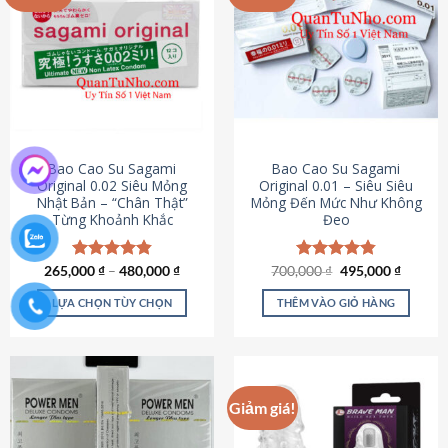
chọn
trên
trang
sản
phẩm
Bao Cao Su Sagami
Bao Cao Su Sagami
Original 0.02 Siêu Mỏng
Original 0.01 – Siêu Siêu
Nhật Bản – “Chân Thật”
Mỏng Đến Mức Như Không
Từng Khoảnh Khắc
Đeo
Giá
Giá
265,000
Được xếp
₫
–
480,000
₫
700,000
Được xếp
₫
495,000
₫
gốc
hiện
hạng
4.87
hạng
4.83
là:
tại
5 sao
5 sao
LỰA CHỌN TÙY CHỌN
THÊM VÀO GIỎ HÀNG
700,000 ₫.
là:
495,000
Sản
phẩm
này
có
Giảm giá!
nhiều
biến