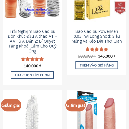
Trải Nghiệm Bao Cao Su
Bao Cao Su PowerMen
Đôn Khúc Đầu Aichao A1 –
0.03 Invi Long Shock Siêu
A4 Từ A Đến Z: Bí Quyết
Mỏng Và Kéo Dài Thời Gian
Tăng Khoái Cảm Cho Quý
Ông
Giá
Giá
500,000
Được xếp
₫
345,000
₫
gốc
hiện
hạng
4.85
là:
tại
5 sao
THÊM VÀO GIỎ HÀNG
Được xếp
140,000
₫
500,000 ₫.
là:
hạng
4.88
345,000
5 sao
LỰA CHỌN TÙY CHỌN
Sản
phẩm
này
có
Giảm giá!
Giảm giá!
nhiều
biến
thể.
Các