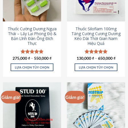
tùy
tùy
chọn
chọn
có
có
thể
thể
được
được
Thuốc Cường Dương Ngựa
Thuốc Siloflam 100mg
chọn
chọn
Thái – Lấy Lại Phong Độ &
Tăng Cường Cương Dương
Bản Lĩnh Đàn Ông Đích
Kéo Dài Thời Gian Nam
trên
trên
Thực
Hiệu Quả
trang
trang
sản
sản
phẩm
phẩm
275,000
Được xếp
₫
–
550,000
₫
130,000
Được xếp
₫
–
650,000
₫
hạng
4.87
hạng
5.00
5 sao
5 sao
LỰA CHỌN TÙY CHỌN
LỰA CHỌN TÙY CHỌN
Sản
Sản
phẩm
phẩm
này
này
có
có
Giảm giá!
Giảm giá!
nhiều
nhiều
biến
biến
thể.
thể.
Các
Các
tùy
tùy
chọn
chọn