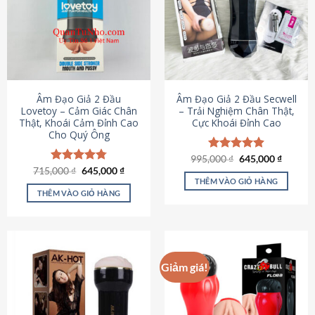
Âm Đạo Giả 2 Đầu
Âm Đạo Giả 2 Đầu Secwell
Lovetoy – Cảm Giác Chân
– Trải Nghiệm Chân Thật,
Thật, Khoái Cảm Đỉnh Cao
Cực Khoái Đỉnh Cao
Cho Quý Ông
Giá
Giá
995,000
Được xếp
₫
645,000
₫
gốc
hiện
Giá
Giá
hạng
4.88
715,000
Được xếp
₫
645,000
₫
là:
tại
gốc
hiện
5 sao
THÊM VÀO GIỎ HÀNG
hạng
4.79
995,000 ₫.
là:
là:
tại
5 sao
THÊM VÀO GIỎ HÀNG
645,000
715,000 ₫.
là:
645,000 ₫.
Giảm giá!