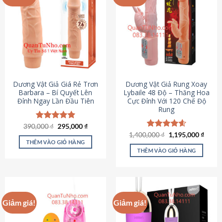
Dương Vật Giả Giá Rẻ Trơn
Dương Vật Giả Rung Xoay
Barbara – Bí Quyết Lên
Lybaile 48 Độ – Thăng Hoa
Đỉnh Ngay Lần Đầu Tiên
Cực Đỉnh Với 120 Chế Độ
Rung
Giá
Giá
390,000
Được xếp
₫
295,000
₫
gốc
hiện
hạng
4.90
Giá
Giá
1,400,000
Được xếp
₫
1,195,000
₫
là:
tại
gốc
hiện
5 sao
THÊM VÀO GIỎ HÀNG
hạng
4.62
390,000 ₫.
là:
là:
tại
5 sao
THÊM VÀO GIỎ HÀNG
295,000 ₫.
1,400,000 ₫.
là:
1,195
Giảm giá!
Giảm giá!