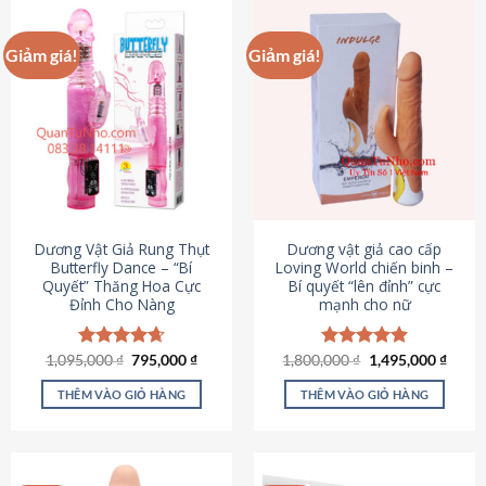
Giảm giá!
Giảm giá!
Dương Vật Giả Rung Thụt
Dương vật giả cao cấp
Butterfly Dance – “Bí
Loving World chiến binh –
Quyết” Thăng Hoa Cực
Bí quyết “lên đỉnh” cực
Đỉnh Cho Nàng
mạnh cho nữ
Giá
Giá
Giá
Giá
1,095,000
Được xếp
₫
795,000
₫
1,800,000
Được xếp
₫
1,495,000
₫
gốc
hiện
gốc
hiện
hạng
4.65
hạng
4.89
là:
tại
là:
tại
5 sao
5 sao
THÊM VÀO GIỎ HÀNG
THÊM VÀO GIỎ HÀNG
1,095,000 ₫.
là:
1,800,000 ₫.
là:
795,000 ₫.
1,495