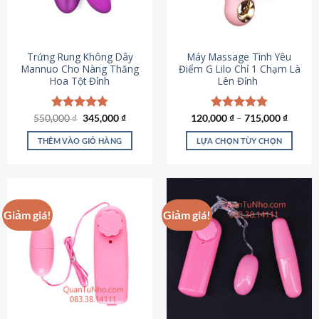
Trứng Rung Không Dây
Máy Massage Tình Yêu
Mannuo Cho Nàng Thăng
Điểm G Lilo Chỉ 1 Chạm Là
Hoa Tột Đỉnh
Lên Đỉnh
Giá
Giá
550,000
Được xếp
₫
345,000
₫
120,000
Được xếp
₫
–
715,000
₫
gốc
hiện
hạng
4.81
hạng
4.85
là:
tại
5 sao
5 sao
THÊM VÀO GIỎ HÀNG
LỰA CHỌN TÙY CHỌN
550,000 ₫.
là:
345,000 ₫.
Sản
phẩm
này
có
Giảm giá!
Giảm giá!
nhiều
biến
thể.
Các
tùy
chọn
có