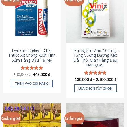
Dynamo Delay – Chai
Tem Ngậm Vinix 100mg –
Thuốc Xịt Chống Xuất Tinh
Tăng Cường Dương Kéo
Sớm Hàng Đầu Tại Mỹ
Dài Thời Gian Hàng Đầu
Hàn Quốc
Giá
Giá
600,000
Được xếp
₫
445,000
₫
gốc
hiện
hạng
5.00
130,000
Được xếp
₫
–
2,100,000
₫
là:
tại
5 sao
THÊM VÀO GIỎ HÀNG
hạng
5.00
600,000 ₫.
là:
5 sao
LỰA CHỌN TÙY CHỌN
445,000 ₫.
Sản
phẩm
này
có
Giảm giá!
Giảm giá!
nhiều
biến