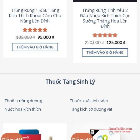
thể
được
Trứng Rung 1 Đầu Tăng
Trứng Rung Tình Yêu 2
chọn
Kích Thích Khoái Cảm Cho
Đầu Nhựa Kích Thích Cực
Nàng Lên Đỉnh
Sướng Thăng Hoa Lên
trên
Đỉnh
trang
sản
Giá
Giá
135,000
Được xếp
₫
95,000
₫
phẩm
gốc
hiện
hạng
4.87
Giá
Giá
220,000
Được xếp
₫
125,000
₫
là:
tại
gốc
hiện
5 sao
THÊM VÀO GIỎ HÀNG
hạng
4.79
135,000 ₫.
là:
là:
tại
5 sao
THÊM VÀO GIỎ HÀNG
95,000 ₫.
220,000 ₫.
là:
125,000
Thuốc Tăng Sinh Lý
Thuốc cường dương
Thuốc xuất tinh sớm
Nước hoa kích thích
Tăng kích cỡ dương vật
Giảm giá!
Giảm giá!