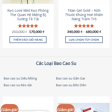
thể
được
Kẹo Love Mint Kẹo Phòng
Titan Gel Gold – Kích
chọn
The Quan Hệ Miệng BJ
Thước Khủng Hơn Khiến
Sướng Tê Tái
Nàng Trầm Trồ
trên
trang
sản
Giá
Giá
250,000
Được xếp
₫
170,000
₫
340,000
Được xếp
₫
–
680,000
₫
phẩm
gốc
hiện
hạng
5.00
hạng
4.79
là:
tại
5 sao
5 sao
THÊM VÀO GIỎ HÀNG
LỰA CHỌN TÙY CHỌN
250,000 ₫.
là:
170,000 ₫.
Sản
phẩm
này
có
Các Loại Bao Cao Su
nhiều
biến
thể.
Bao cao su Siêu Mỏng
Bao cao su Gân Gai
Các
Bao cao su Kéo dài
Bao cao su Đôn Dên
tùy
chọn
có
thể
được
Giảm giá!
Giảm giá!