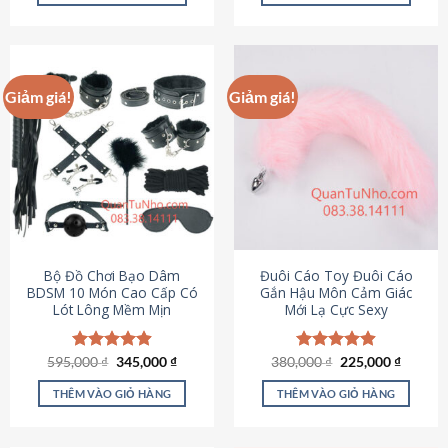
Sản
Sản
phẩm
phẩm
này
này
có
có
Giảm giá!
Giảm giá!
nhiều
nhiều
biến
biến
thể.
thể.
Các
Các
tùy
tùy
chọn
chọn
có
có
thể
thể
được
được
Bộ Đồ Chơi Bạo Dâm
Đuôi Cáo Toy Đuôi Cáo
chọn
chọn
BDSM 10 Món Cao Cấp Có
Gắn Hậu Môn Cảm Giác
Lót Lông Mềm Mịn
Mới Lạ Cực Sexy
trên
trên
trang
trang
sản
sản
Giá
Giá
Giá
Giá
595,000
Được xếp
₫
345,000
₫
380,000
Được xếp
₫
225,000
₫
phẩm
phẩm
gốc
hiện
gốc
hiện
hạng
4.88
hạng
4.88
là:
tại
là:
tại
5 sao
5 sao
THÊM VÀO GIỎ HÀNG
THÊM VÀO GIỎ HÀNG
595,000 ₫.
là:
380,000 ₫.
là:
345,000 ₫.
225,000