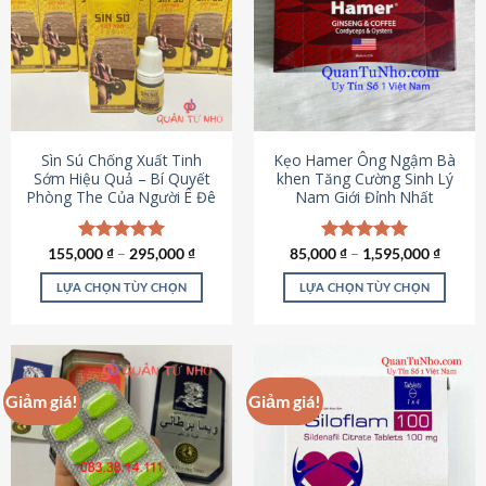
thể.
Các
tùy
chọn
có
thể
được
Sìn Sú Chống Xuất Tinh
Kẹo Hamer Ông Ngậm Bà
chọn
Sớm Hiệu Quả – Bí Quyết
khen Tăng Cường Sinh Lý
Phòng The Của Người Ê Đê
Nam Giới Đỉnh Nhất
trên
trang
sản
155,000
Được xếp
₫
–
295,000
₫
85,000
Được xếp
₫
–
1,595,000
₫
phẩm
hạng
4.95
hạng
5.00
5 sao
5 sao
LỰA CHỌN TÙY CHỌN
LỰA CHỌN TÙY CHỌN
Sản
Sản
phẩm
phẩm
này
này
có
có
Giảm giá!
Giảm giá!
nhiều
nhiều
biến
biến
thể.
thể.
Các
Các