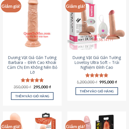
Giảm giá!
Giảm giá!
Dương Vật Giả Gắn Tường
Dương Vật Giả Gắn Tường
Barbara – Đỉnh Cao Khoái
Lovetoy Ultra Soft – Trải
Cảm Chị Em Không Nên Bỏ
Nghiệm Đỉnh Cao
Lỡ
Giá
Giá
1,200,000
Được xếp
₫
995,000
₫
gốc
hiện
Giá
Giá
hạng
4.82
350,000
Được xếp
₫
295,000
₫
là:
tại
gốc
hiện
5 sao
THÊM VÀO GIỎ HÀNG
hạng
4.79
1,200,000 ₫.
là:
là:
tại
5 sao
THÊM VÀO GIỎ HÀNG
995,00
350,000 ₫.
là:
295,000 ₫.
Giảm giá!
Giảm giá!