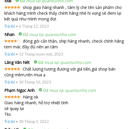
Mai
Đã mua tại quantunho.com
shop giao hàng nhanh , tâm lý che tên sản phẩm cho
khách hàng mình check thấy chính hãng nhé hi vọng sẽ đem lại
Được xếp
hạng
5
5
kết quả như mình mong đợi
sao
Trả lời
•
6 Tháng 12, 2023
Nhan
Đã mua tại quantunho.com
đóng gói cẩn thận, ship hàng nhanh, check chính hãng
tem mác đầy đủ nên an tâm
Được
xếp
hạng
4
Trả lời
•
12 Tháng mười một, 2023
5 sao
Lăng Văn Nét
Đã mua tại quantunho.com
Chất lượng tương đương với giá tiền,giá shop bán
cũng mềm,nên mua ạ
Được xếp
hạng
5
5
sao
Trả lời
•
30 Tháng 10, 2023
Phạm Ngọc Anh
Đã mua tại quantunho.com
Hàng ok
GIao hàng nhanh, hỗ trợ nhiệt tình
Được xếp
hạng
5
5
sẽ quay lại
sao
Tks
Trả lời
•
30 Tháng 9, 2022