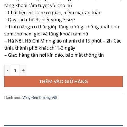
là:
tại
tăng khoái cảm tuyệt vời cho nữ
205,000 ₫.
là:
– Chất liệu: Silicone co giãn, mềm mại, an toàn
125,000 ₫.
– Quy cách: bộ 3 chiếc vòng 3 size
– Tính năng: co thắt giúp tăng cương, chống xuất tinh
sớm cho nam giới và tăng khoái cảm nữ
– Hà Nội, Hồ Chí Minh giao nhanh chỉ 15 phút – 2h. Các
tỉnh, thành phố khác chỉ 1-3 ngày
– Giao hàng tận nơi kín đáo, bảo mật thông tin
Vòng Chống Xuất Tinh Sớm Ring O Joker Tăng Khoái Cảm Cho Nữ số
THÊM VÀO GIỎ HÀNG
Danh mục:
Vòng Đeo Dương Vật