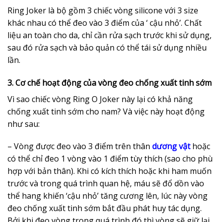
Ring Joker là bộ gồm 3 chiếc vòng silicone với 3 size
khác nhau có thể đeo vào 3 điểm của ‘ cậu nhỏ’. Chất
liệu an toàn cho da, chỉ cần rửa sạch trước khi sử dụng,
sau đó rửa sạch và bảo quản có thể tái sử dụng nhiều
lần.
3. Cơ chế hoạt động của vòng đeo chống xuất tinh sớm
Vì sao chiếc vòng Ring O Joker này lại có khả năng
chống xuất tinh sớm cho nam? Và việc này hoạt động
như sau:
– Vòng được đeo vào 3 điểm trên thân
dương vật
hoặc
có thể chỉ đeo 1 vòng vào 1 điểm tùy thích (sao cho phù
hợp với bản thân). Khi có kích thích hoặc khi ham muốn
trước và trong quá trình quan hệ, máu sẽ đổ dồn vào
thể hang khiến ‘cậu nhỏ’ tăng cương lên, lúc này vòng
đeo chống xuất tinh sớm bắt đầu phát huy tác dụng.
Bởi khi đeo vòng trong quá trình đó thì vòng sẽ giữ lại