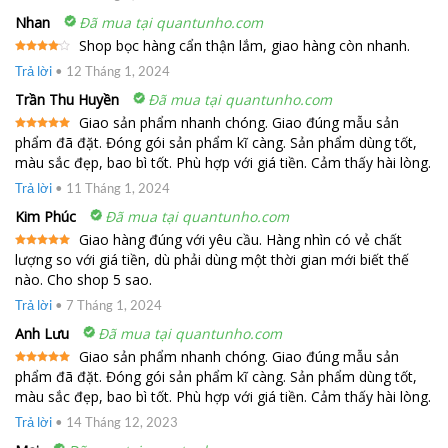
Nhan
Đã mua tại quantunho.com
Shop bọc hàng cẩn thận lắm, giao hàng còn nhanh.
Được
Trả lời
•
12 Tháng 1, 2024
xếp
hạng
4
5 sao
Trần Thu Huyền
Đã mua tại quantunho.com
Giao sản phẩm nhanh chóng. Giao đúng mẫu sản
phẩm đã đặt. Đóng gói sản phẩm kĩ càng. Sản phẩm dùng tốt,
Được xếp
hạng
5
5
màu sắc đẹp, bao bì tốt. Phù hợp với giá tiền. Cảm thấy hài lòng.
sao
Trả lời
•
11 Tháng 1, 2024
Kim Phúc
Đã mua tại quantunho.com
Giao hàng đúng với yêu cầu. Hàng nhìn có vẻ chất
lượng so với giá tiền, dù phải dùng một thời gian mới biết thế
Được xếp
hạng
5
5
nào. Cho shop 5 sao.
sao
Trả lời
•
7 Tháng 1, 2024
Anh Lưu
Đã mua tại quantunho.com
Giao sản phẩm nhanh chóng. Giao đúng mẫu sản
phẩm đã đặt. Đóng gói sản phẩm kĩ càng. Sản phẩm dùng tốt,
Được xếp
hạng
5
5
màu sắc đẹp, bao bì tốt. Phù hợp với giá tiền. Cảm thấy hài lòng.
sao
Trả lời
•
14 Tháng 12, 2023