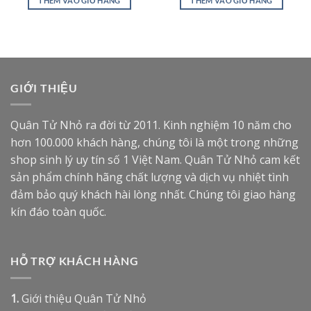
5 sao
5 sao
THÊM VÀO GIỎ HÀNG
THÊM VÀO GIỎ HÀNG
300,000 ₫.
là:
175,000 ₫.
là:
195,000 ₫.
115,000
GIỚI THIỆU
Quân Tử Nhỏ ra đời từ 2011. Kinh nghiệm 10 năm cho
hơn 100.000 khách hàng, chúng tôi là một trong những
shop sinh lý uy tín số 1 Việt Nam. Quân Tử Nhỏ cam kết
sản phẩm chính hãng chất lượng và dịch vụ nhiệt tình
đảm bảo quý khách hài lòng nhất. Chúng tôi giao hàng
kín đáo toàn quốc.
HỖ TRỢ KHÁCH HÀNG
1.
Giới thiệu Quân Tử Nhỏ