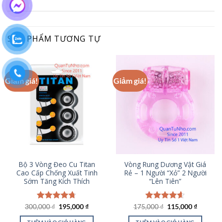
sao
SẢN PHẨM TƯƠNG TỰ
Giảm giá!
Giảm giá!
Bộ 3 Vòng Đeo Cu Titan
Vòng Rung Dương Vật Giá
Cao Cấp Chống Xuất Tinh
Rẻ – 1 Người “Xỏ” 2 Người
Sớm Tăng Kích Thích
“Lên Tiên”
Giá
Giá
Giá
Giá
300,000
Được xếp
₫
195,000
₫
175,000
Được xếp
₫
115,000
₫
gốc
hiện
gốc
hiện
hạng
4.67
hạng
4.56
là:
tại
là:
tại