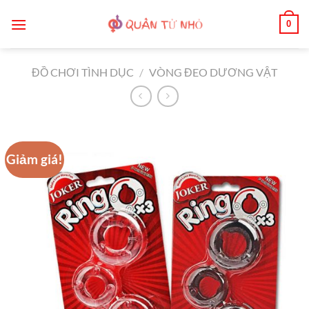
Bỏ
0
qua
nội
dung
ĐỒ CHƠI TÌNH DỤC
/
VÒNG ĐEO DƯƠNG VẬT
Giảm giá!