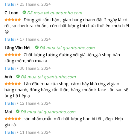
sao
Trả lời
•
25 Tháng 6, 2024
C Loan
Đã mua tại quantunho.com
Đóng gói cẩn thận , giao hàng nhanh đặt 2 ngày là có
rồi ,sp check ra chuẩn , còn chất lượng thì chưa thử lên chưa biết
Được xếp
hạng
5
5
😁
sao
Trả lời
•
17 Tháng 6, 2024
Lăng Văn Nét
Đã mua tại quantunho.com
Chất lượng tương đương với giá tiền,giá shop bán
cũng mềm,nên mua ạ
Được xếp
hạng
5
5
sao
Trả lời
•
30 Tháng 5, 2024
Anh
Đã mua tại quantunho.com
Lần đầu mua của shop, cảm thấy khá ưng vì giao
hàng nhanh, đóng hàng cẩn thận, hàng chuẩn k fake Lần sau sẽ
Được xếp
hạng
5
5
ủng hộ tiếp ạ
sao
Trả lời
•
12 Tháng 4, 2024
Mai
Đã mua tại quantunho.com
sản phẩm,mẫu mã chất lượng bao bì tốt , đẹp. Hợp
giá cả.
Được xếp
hạng
5
5
sao
Trả lời
•
11 Tháng 4, 2024