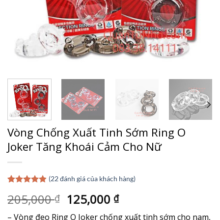
Vòng Chống Xuất Tinh Sớm Ring O
Joker Tăng Khoái Cảm Cho Nữ
(
22
đánh giá của khách hàng)
4.86
22
trên 5
Giá
Giá
205,000
125,000
₫
₫
dựa trên
đánh giá
gốc
hiện
– Vòng đeo Ring O Joker chống xuất tinh sớm cho nam,