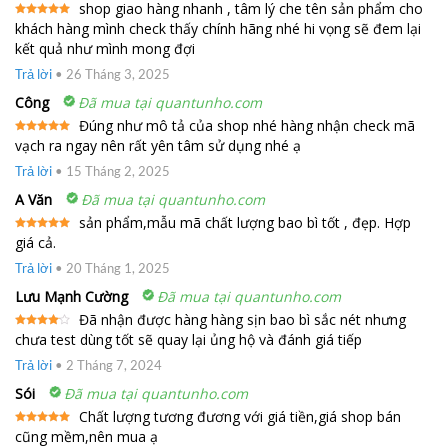
shop giao hàng nhanh , tâm lý che tên sản phẩm cho
khách hàng mình check thấy chính hãng nhé hi vọng sẽ đem lại
Được xếp
hạng
5
5
kết quả như mình mong đợi
sao
Trả lời
•
26 Tháng 3, 2025
Công
Đã mua tại quantunho.com
Đúng như mô tả của shop nhé hàng nhận check mã
vạch ra ngay nên rất yên tâm sử dụng nhé ạ
Được xếp
hạng
5
5
sao
Trả lời
•
15 Tháng 2, 2025
A Văn
Đã mua tại quantunho.com
sản phẩm,mẫu mã chất lượng bao bì tốt , đẹp. Hợp
giá cả.
Được xếp
hạng
5
5
sao
Trả lời
•
20 Tháng 1, 2025
Lưu Mạnh Cường
Đã mua tại quantunho.com
Đã nhận được hàng hàng sịn bao bì sắc nét nhưng
chưa test dùng tốt sẽ quay lại ủng hộ và đánh giá tiếp
Được
xếp
hạng
4
Trả lời
•
2 Tháng 7, 2024
5 sao
Sói
Đã mua tại quantunho.com
Chất lượng tương đương với giá tiền,giá shop bán
cũng mềm,nên mua ạ
Được xếp
hạng
5
5