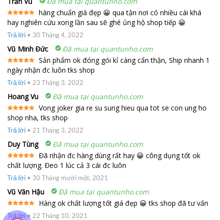
Trần Vũ
Đã mua tại quantunho.com
hàng chuẩn giá đẹp 😀 qua tận nơi có nhiều cái khá
hay nghiên cứu xong lần sau sẽ ghé ủng hộ shop tiếp 😀
Được xếp
hạng
5
5
sao
Trả lời
•
30 Tháng 4, 2022
Vũ Minh Đức
Đã mua tại quantunho.com
Sản phẩm ok đóng gói kỉ càng cẩn thận, Ship nhanh 1
ngày nhận đc luôn tks shop
Được xếp
hạng
5
5
sao
Trả lời
•
23 Tháng 3, 2022
Hoang Vu
Đã mua tại quantunho.com
Vong joker gia re su sung hieu qua tot se con ung ho
shop nha, tks shop
Được xếp
hạng
5
5
sao
Trả lời
•
21 Tháng 3, 2022
Duy Tùng
Đã mua tại quantunho.com
Đã nhận đc hàng dùng rất hay 😀 công dụng tốt ok
chất lượng. Đeo 1 lúc cả 3 cái đc luôn
Được xếp
hạng
5
5
sao
Trả lời
•
30 Tháng mười một, 2021
Vũ Văn Hậu
Đã mua tại quantunho.com
Hàng ok chất lượng tốt giá đẹp 😀 tks shop đã tư vấn
Được xếp
Trả lời
•
22 Tháng 10, 2021
hạng
5
5