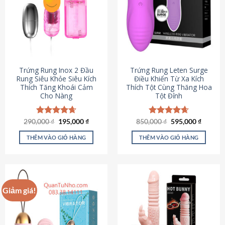
Trứng Rung Inox 2 Đầu
Trứng Rung Leten Surge
Rung Siêu Khỏe Siêu Kích
Điều Khiển Từ Xa Kích
Thích Tăng Khoái Cảm
Thích Tột Cùng Thăng Hoa
Cho Nàng
Tột Đỉnh
Giá
Giá
Giá
Giá
290,000
Được xếp
₫
195,000
₫
850,000
Được xếp
₫
595,000
₫
gốc
hiện
gốc
hiện
hạng
4.64
hạng
4.69
là:
tại
là:
tại
5 sao
5 sao
THÊM VÀO GIỎ HÀNG
THÊM VÀO GIỎ HÀNG
290,000 ₫.
là:
850,000 ₫.
là:
195,000 ₫.
595,000
Giảm giá!