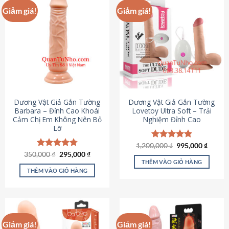
Giảm giá!
Giảm giá!
Dương Vật Giả Gắn Tường
Dương Vật Giả Gắn Tường
Barbara – Đỉnh Cao Khoái
Lovetoy Ultra Soft – Trải
Cảm Chị Em Không Nên Bỏ
Nghiệm Đỉnh Cao
Lỡ
Giá
Giá
1,200,000
Được xếp
₫
995,000
₫
gốc
hiện
Giá
Giá
hạng
4.82
350,000
Được xếp
₫
295,000
₫
là:
tại
gốc
hiện
5 sao
THÊM VÀO GIỎ HÀNG
hạng
4.79
1,200,000 ₫.
là:
là:
tại
5 sao
THÊM VÀO GIỎ HÀNG
995,00
350,000 ₫.
là:
295,000 ₫.
Giảm giá!
Giảm giá!