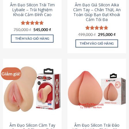
Âm Đạo Silicon Trái Tim
Âm Đạo Giả Silicon Aika
Lybaile – Trải Nghiệm
Cầm Tay – Chân Thật, An
Khoái Cảm Đỉnh Cao
Toàn Giúp Bạn Đạt Khoái
Cảm Tối Đa
Giá
Giá
750,000
Được xếp
₫
545,000
₫
gốc
hiện
hạng
4.70
Giá
Giá
499,000
Được xếp
₫
295,000
₫
là:
tại
gốc
hiện
5 sao
THÊM VÀO GIỎ HÀNG
hạng
4.75
750,000 ₫.
là:
là:
tại
5 sao
THÊM VÀO GIỎ HÀNG
545,000 ₫.
499,000 ₫.
là:
295,000
Giảm giá!
Âm Đạo Silicon Cầm Tay
Âm Đạo Silicon Trái Đào