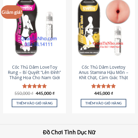
Giảm giá!
Cốc Thủ Dâm LoveToy
Cốc Thủ Dâm Lovetoy
Rung – Bí Quyết “Lên Đỉnh”
Anus Stamina Hậu Môn –
Thăng Hoa Cho Nam Giới
Khít Chặt, Cảm Giác Thật
Giá
Giá
550,000
Được xếp
₫
445,000
₫
Được xếp
445,000
₫
gốc
hiện
hạng
5.00
hạng
4.84
là:
tại
5 sao
5 sao
THÊM VÀO GIỎ HÀNG
THÊM VÀO GIỎ HÀNG
550,000 ₫.
là:
445,000 ₫.
Đồ Chơi Tình Dục Nữ