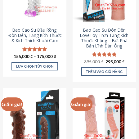
tùy
chọn
có
thể
được
Bao Cao Su Đầu Rồng:
Bao Cao Su Đôn Dên
chọn
Đôn Dên, Tăng Kích Thước
LoveToy Trơn Tăng Kích
& Kích Thích Khoái Cảm
Thước Khủng – Bứt Phá
trên
Bản Lĩnh Đàn Ông
trang
sản
155,000
Được xếp
₫
–
175,000
₫
phẩm
hạng
4.69
Giá
Giá
395,000
Được xếp
₫
295,000
₫
gốc
hiện
5 sao
LỰA CHỌN TÙY CHỌN
hạng
4.82
là:
tại
5 sao
THÊM VÀO GIỎ HÀNG
Sản
395,000 ₫.
là:
295,000
phẩm
này
có
nhiều
Giảm giá!
Giảm giá!
biến
thể.
Các
tùy
chọn
có