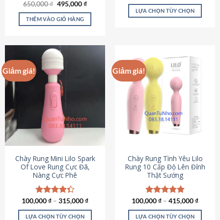
Giá
Giá
hạng
4.80
650,000
Được xếp
₫
495,000
₫
gốc
hiện
5 sao
LỰA CHỌN TÙY CHỌN
hạng
4.72
là:
tại
5 sao
THÊM VÀO GIỎ HÀNG
Sản
650,000 ₫.
là:
495,000 ₫.
phẩm
này
có
nhiều
Giảm giá!
Giảm giá!
biến
thể.
Các
tùy
chọn
có
thể
được
chọn
Chày Rung Mini Lilo Spark
Chày Rung Tình Yêu Lilo
Of Love Rung Cực Đã,
Rung 10 Cấp Độ Lên Đỉnh
trên
Nàng Cực Phê
Thật Sướng
trang
sản
phẩm
100,000
Được xếp
₫
–
315,000
₫
100,000
Được xếp
₫
–
415,000
₫
hạng
4.33
hạng
4.94
5 sao
5 sao
LỰA CHỌN TÙY CHỌN
LỰA CHỌN TÙY CHỌN