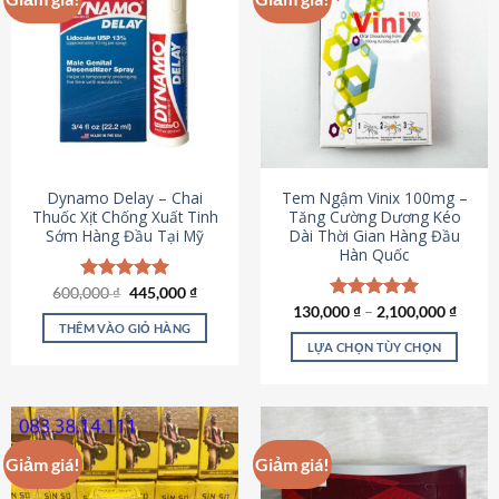
Dynamo Delay – Chai
Tem Ngậm Vinix 100mg –
Thuốc Xịt Chống Xuất Tinh
Tăng Cường Dương Kéo
Sớm Hàng Đầu Tại Mỹ
Dài Thời Gian Hàng Đầu
Hàn Quốc
Giá
Giá
600,000
Được xếp
₫
445,000
₫
gốc
hiện
hạng
5.00
130,000
Được xếp
₫
–
2,100,000
₫
là:
tại
5 sao
THÊM VÀO GIỎ HÀNG
hạng
5.00
600,000 ₫.
là:
5 sao
LỰA CHỌN TÙY CHỌN
445,000 ₫.
Sản
phẩm
này
có
Giảm giá!
Giảm giá!
nhiều
biến