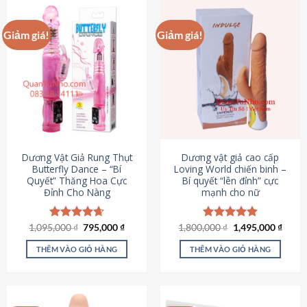
Giảm giá!
Giảm giá!
Dương Vật Giả Rung Thụt
Dương vật giả cao cấp
Butterfly Dance – “Bí
Loving World chiến binh –
Quyết” Thăng Hoa Cực
Bí quyết “lên đỉnh” cực
Đỉnh Cho Nàng
mạnh cho nữ
Giá
Giá
Giá
Giá
1,095,000
Được xếp
₫
795,000
₫
1,800,000
Được xếp
₫
1,495,000
₫
gốc
hiện
gốc
hiện
hạng
4.65
hạng
4.89
là:
tại
là:
tại
5 sao
5 sao
THÊM VÀO GIỎ HÀNG
THÊM VÀO GIỎ HÀNG
1,095,000 ₫.
là:
1,800,000 ₫.
là:
795,000 ₫.
1,495