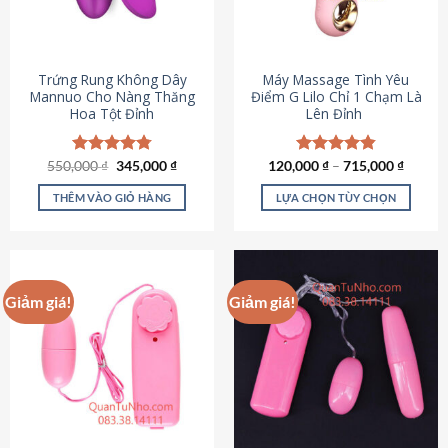
Trứng Rung Không Dây
Máy Massage Tình Yêu
Mannuo Cho Nàng Thăng
Điểm G Lilo Chỉ 1 Chạm Là
Hoa Tột Đỉnh
Lên Đỉnh
Giá
Giá
550,000
Được xếp
₫
345,000
₫
120,000
Được xếp
₫
–
715,000
₫
gốc
hiện
hạng
4.81
hạng
4.85
là:
tại
5 sao
5 sao
THÊM VÀO GIỎ HÀNG
LỰA CHỌN TÙY CHỌN
550,000 ₫.
là:
345,000 ₫.
Sản
phẩm
này
có
Giảm giá!
Giảm giá!
nhiều
biến
thể.
Các
tùy
chọn
có