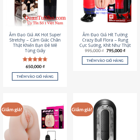
Âm Đạo Giả AK Hot Super
Âm Đạo Giả Hít Tường
Stretchy – Cảm Giác Chân
Crazy Bull Flora – Rung
Thật Khiến Bạn Đê Mê
Cực Sướng, Khít Như Thật
Từng Giây
Giá
Giá
995,000
₫
795,000
₫
gốc
hiện
là:
tại
THÊM VÀO GIỎ HÀNG
995,000 ₫.
là:
Được xếp
650,000
₫
795,000
hạng
4.75
5 sao
THÊM VÀO GIỎ HÀNG
Giảm giá!
Giảm giá!