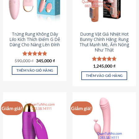
Trứng Rung Không Dây
Dương Vật Giả Nhiệt Hot
Lilo Kích Thích Điểm G Dễ
Bunny Chính Hãng: Rung
Dàng Cho Nàng Lên Đỉnh
Thụt Mạnh Mẽ, Ấm Nóng
Như Thật
Giá
Giá
590,000
Được xếp
₫
345,000
₫
gốc
hiện
hạng
4.79
Được xếp
1,245,000
₫
là:
tại
5 sao
THÊM VÀO GIỎ HÀNG
hạng
4.73
590,000 ₫.
là:
5 sao
THÊM VÀO GIỎ HÀNG
345,000 ₫.
Giảm giá!
Giảm giá!