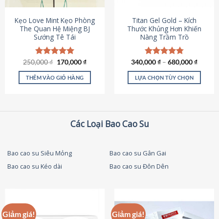
thể
được
Kẹo Love Mint Kẹo Phòng
Titan Gel Gold – Kích
chọn
The Quan Hệ Miệng BJ
Thước Khủng Hơn Khiến
Sướng Tê Tái
Nàng Trầm Trồ
trên
trang
sản
Giá
Giá
250,000
Được xếp
₫
170,000
₫
340,000
Được xếp
₫
–
680,000
₫
phẩm
gốc
hiện
hạng
5.00
hạng
4.79
là:
tại
5 sao
5 sao
THÊM VÀO GIỎ HÀNG
LỰA CHỌN TÙY CHỌN
250,000 ₫.
là:
170,000 ₫.
Sản
phẩm
này
có
Các Loại Bao Cao Su
nhiều
biến
thể.
Bao cao su Siêu Mỏng
Bao cao su Gân Gai
Các
Bao cao su Kéo dài
Bao cao su Đôn Dên
tùy
chọn
có
thể
được
Giảm giá!
Giảm giá!