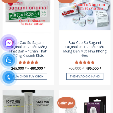
chọn
trên
trang
sản
phẩm
Bao Cao Su Sagami
Bao Cao Su Sagami
Original 0.02 Siêu Mỏng
Original 0.01 – Siêu Siêu
Nhật Bản – “Chân Thật”
Mỏng Đến Mức Như Không
Từng Khoảnh Khắc
Đeo
Giá
Giá
265,000
Được xếp
₫
–
480,000
₫
700,000
Được xếp
₫
495,000
₫
gốc
hiện
hạng
4.87
hạng
4.83
là:
tại
5 sao
5 sao
LỰA CHỌN TÙY CHỌN
THÊM VÀO GIỎ HÀNG
700,000 ₫.
là:
495,000
Sản
phẩm
này
có
Giảm giá!
nhiều
biến