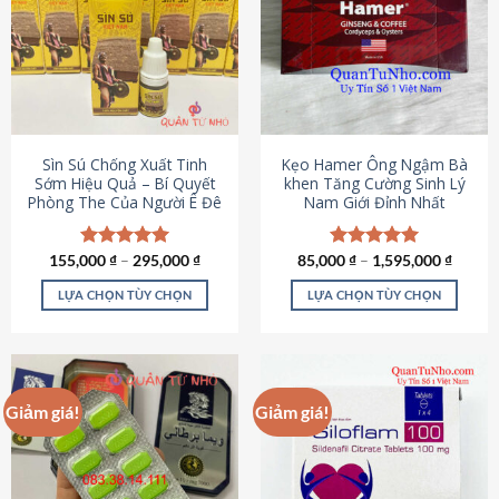
thể.
Các
tùy
chọn
có
thể
được
Sìn Sú Chống Xuất Tinh
Kẹo Hamer Ông Ngậm Bà
chọn
Sớm Hiệu Quả – Bí Quyết
khen Tăng Cường Sinh Lý
Phòng The Của Người Ê Đê
Nam Giới Đỉnh Nhất
trên
trang
sản
155,000
Được xếp
₫
–
295,000
₫
85,000
Được xếp
₫
–
1,595,000
₫
phẩm
hạng
4.95
hạng
5.00
5 sao
5 sao
LỰA CHỌN TÙY CHỌN
LỰA CHỌN TÙY CHỌN
Sản
Sản
phẩm
phẩm
này
này
có
có
Giảm giá!
Giảm giá!
nhiều
nhiều
biến
biến
thể.
thể.
Các
Các