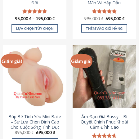
Đôi
Mãn Và Hấp Dẫn
Giá
Giá
95,000
Được xếp
₫
–
195,000
₫
995,000
Được xếp
₫
695,000
₫
gốc
hiện
hạng
4.70
hạng
4.80
là:
tại
5 sao
5 sao
LỰA CHỌN TÙY CHỌN
THÊM VÀO GIỎ HÀNG
995,000 ₫.
là:
695,000
Sản
phẩm
này
có
Giảm giá!
Giảm giá!
nhiều
biến
thể.
Các
tùy
chọn
có
thể
được
Búp Bê Tình Yêu Mini Baile
Âm Đạo Giả Bussy – Bí
chọn
– Sự Lựa Chọn Đỉnh Cao
Quyết Chinh Phục Khoái
Cho Cuộc Sống Tình Dục
Cảm Đỉnh Cao
trên
Giá
Giá
895,000
₫
695,000
₫
trang
gốc
hiện