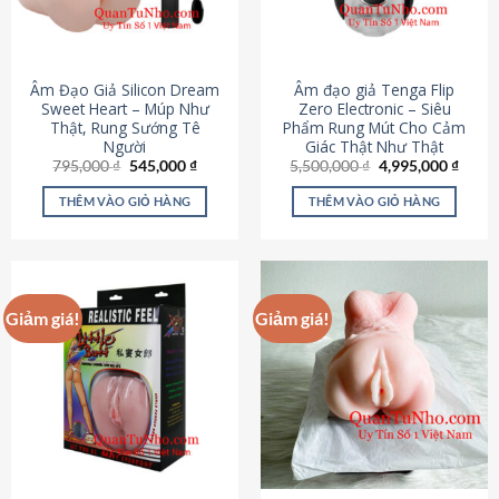
Âm Đạo Giả Silicon Dream
Âm đạo giả Tenga Flip
Sweet Heart – Múp Như
Zero Electronic – Siêu
Thật, Rung Sướng Tê
Phẩm Rung Mút Cho Cảm
Người
Giác Thật Như Thật
Giá
Giá
Giá
Giá
795,000
₫
545,000
₫
5,500,000
₫
4,995,000
₫
gốc
hiện
gốc
hiện
là:
tại
là:
tại
THÊM VÀO GIỎ HÀNG
THÊM VÀO GIỎ HÀNG
795,000 ₫.
là:
5,500,000 ₫.
là:
545,000 ₫.
4,995
Giảm giá!
Giảm giá!