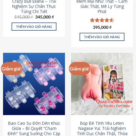
Crazy Bull Eliana – Trải
Mềm Mại Như Thật – Cảm
Nghiệm Sự Chân Thực
Giác Thật, Mê Ly Từng
Từng Chi Tiết
Phút
Giá
Giá
545,000
₫
345,000
₫
gốc
hiện
là:
tại
THÊM VÀO GIỎ HÀNG
Được xếp
395,000
₫
545,000 ₫.
là:
hạng
4.53
345,000 ₫.
5 sao
THÊM VÀO GIỎ HÀNG
Giảm giá!
Giảm giá!
Bao Cao Su Đôn Dên Khúc
Búp Bê Tình Yêu Leten
Giữa – Bí Quyết “Chạm
Nagase Yui: Trải Nghiệm
Đỉnh” Sung Sướng Cho Cặp
Tình Dục Chân Thật, Thỏa