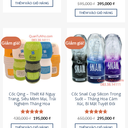
sản
là:
tại
THÊM VÀO GIỎ HÀNG
Giá
Giá
595,000
Được xếp
₫
395,000
₫
895,000 ₫.
là:
phẩm
gốc
hiện
hạng
4.64
695,000 ₫.
là:
tại
5 sao
THÊM VÀO GIỎ HÀNG
595,000 ₫.
là:
395,000
Giảm giá!
Giảm giá!
Cốc Qing – Thiết Kế Ngụy
Cốc Snail Cup Silicon Trong
Trang, Siêu Mềm Mại, Trải
Suốt – Thăng Hoa Cảm
Nghiệm Thăng Hoa
Xúc, Bí Mật Tuyệt Đối
Giá
Giá
Giá
Giá
430,000
Được xếp
₫
195,000
₫
650,000
Được xếp
₫
295,000
₫
gốc
hiện
gốc
hiện
hạng
4.78
hạng
4.69
là:
tại
là:
tại
5 sao
5 sao
THÊM VÀO GIỎ HÀNG
THÊM VÀO GIỎ HÀNG