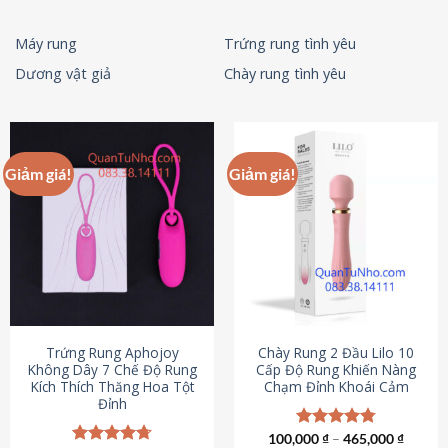
Máy rung
Trứng rung tình yêu
Dương vật giả
Chày rung tình yêu
Giảm giá!
Giảm giá!
Trứng Rung Aphojoy
Chày Rung 2 Đầu Lilo 10
Không Dây 7 Chế Độ Rung
Cấp Độ Rung Khiến Nàng
Kích Thích Thăng Hoa Tột
Chạm Đỉnh Khoái Cảm
Đỉnh
100,000
Được xếp
₫
–
465,000
₫