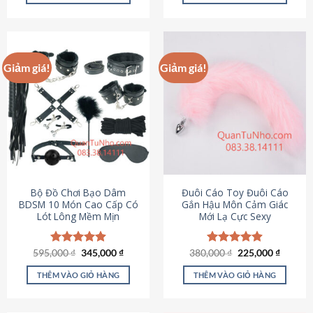
Sản
Sản
phẩm
phẩm
này
này
có
có
Giảm giá!
Giảm giá!
nhiều
nhiều
biến
biến
thể.
thể.
Các
Các
tùy
tùy
chọn
chọn
có
có
thể
thể
được
được
Bộ Đồ Chơi Bạo Dâm
Đuôi Cáo Toy Đuôi Cáo
chọn
chọn
BDSM 10 Món Cao Cấp Có
Gắn Hậu Môn Cảm Giác
Lót Lông Mềm Mịn
Mới Lạ Cực Sexy
trên
trên
trang
trang
sản
sản
Giá
Giá
Giá
Giá
595,000
Được xếp
₫
345,000
₫
380,000
Được xếp
₫
225,000
₫
phẩm
phẩm
gốc
hiện
gốc
hiện
hạng
4.88
hạng
4.88
là:
tại
là:
tại
5 sao
5 sao
THÊM VÀO GIỎ HÀNG
THÊM VÀO GIỎ HÀNG
595,000 ₫.
là:
380,000 ₫.
là:
345,000 ₫.
225,000