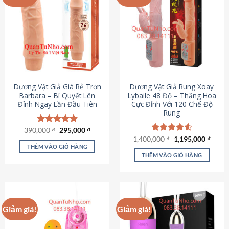
Dương Vật Giả Giá Rẻ Trơn
Dương Vật Giả Rung Xoay
Barbara – Bí Quyết Lên
Lybaile 48 Độ – Thăng Hoa
Đỉnh Ngay Lần Đầu Tiên
Cực Đỉnh Với 120 Chế Độ
Rung
Giá
Giá
390,000
Được xếp
₫
295,000
₫
gốc
hiện
hạng
4.90
Giá
Giá
1,400,000
Được xếp
₫
1,195,000
₫
là:
tại
gốc
hiện
5 sao
THÊM VÀO GIỎ HÀNG
hạng
4.62
390,000 ₫.
là:
là:
tại
5 sao
THÊM VÀO GIỎ HÀNG
295,000 ₫.
1,400,000 ₫.
là:
1,195
Giảm giá!
Giảm giá!