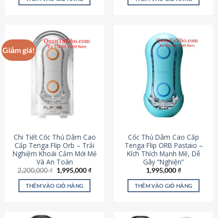
430,000 ₫.
là:
650,000 ₫.
là:
195,000 ₫.
295,000
Giảm giá!
Chi Tiết Cốc Thủ Dâm Cao
Cốc Thủ Dâm Cao Cấp
Cấp Tenga Flip Orb – Trải
Tenga Flip ORB Pastaio –
Nghiệm Khoái Cảm Mới Mẻ
Kích Thích Mạnh Mẽ, Dễ
Và An Toàn
Gây “Nghiện”
Giá
Giá
2,200,000
₫
1,995,000
₫
1,995,000
₫
gốc
hiện
là:
tại
THÊM VÀO GIỎ HÀNG
THÊM VÀO GIỎ HÀNG
2,200,000 ₫.
là:
1,995,000 ₫.