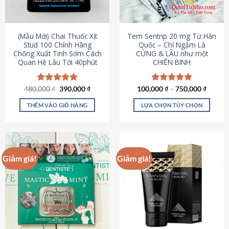
có
có
thể
thể
được
được
(Mẫu Mới) Chai Thuốc Xịt
Tem Sentrip 20 mg Từ Hàn
chọn
chọn
Stud 100 Chính Hãng
Quốc – Chỉ Ngậm Là
Chống Xuất Tinh Sớm Cách
CỨNG & LÂU như một
trên
trên
Quan Hệ Lâu Tới 40phút
CHIẾN BINH
trang
trang
sản
sản
phẩm
phẩm
Giá
Giá
480,000
Được xếp
₫
390,000
₫
100,000
Được xếp
₫
–
750,000
₫
gốc
hiện
hạng
5.00
hạng
5.00
là:
tại
5 sao
5 sao
THÊM VÀO GIỎ HÀNG
LỰA CHỌN TÙY CHỌN
480,000 ₫.
là:
390,000 ₫.
Sản
phẩm
này
có
Giảm giá!
Giảm giá!
nhiều
biến
thể.
Các
tùy
chọn
có