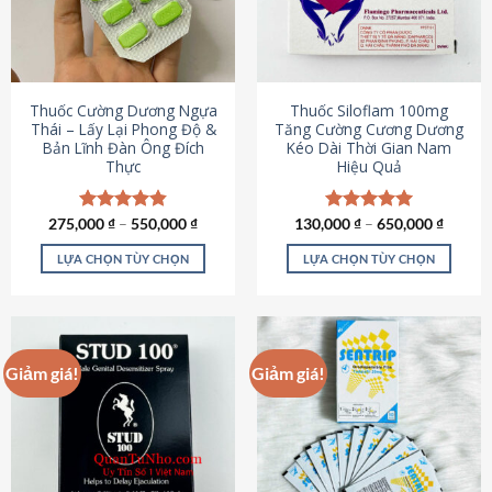
tùy
tùy
chọn
chọn
có
có
thể
thể
được
được
Thuốc Cường Dương Ngựa
Thuốc Siloflam 100mg
chọn
chọn
Thái – Lấy Lại Phong Độ &
Tăng Cường Cương Dương
Bản Lĩnh Đàn Ông Đích
Kéo Dài Thời Gian Nam
trên
trên
Thực
Hiệu Quả
trang
trang
sản
sản
phẩm
phẩm
275,000
Được xếp
₫
–
550,000
₫
130,000
Được xếp
₫
–
650,000
₫
hạng
4.87
hạng
5.00
5 sao
5 sao
LỰA CHỌN TÙY CHỌN
LỰA CHỌN TÙY CHỌN
Sản
Sản
phẩm
phẩm
này
này
có
có
Giảm giá!
Giảm giá!
nhiều
nhiều
biến
biến
thể.
thể.
Các
Các
tùy
tùy
chọn
chọn