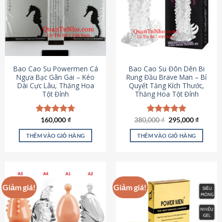
thể.
Các
tùy
chọn
có
thể
được
Bao Cao Su Powermen Cá
Bao Cao Su Đôn Dên Bi
chọn
Ngựa Bạc Gân Gai – Kéo
Rung Đầu Brave Man – Bí
Dài Cực Lâu, Thăng Hoa
Quyết Tăng Kích Thước,
trên
Tột Đỉnh
Thăng Hoa Tột Đỉnh
trang
sản
phẩm
Giá
Giá
Được xếp
160,000
₫
380,000
Được xếp
₫
295,000
₫
gốc
hiện
hạng
4.73
hạng
5.00
là:
tại
5 sao
5 sao
THÊM VÀO GIỎ HÀNG
THÊM VÀO GIỎ HÀNG
380,000 ₫.
là:
295,000
Giảm giá!
Giảm giá!