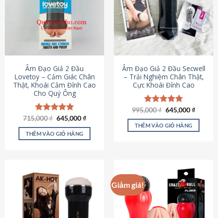
Âm Đạo Giả 2 Đầu
Âm Đạo Giả 2 Đầu Secwell
Lovetoy – Cảm Giác Chân
– Trải Nghiệm Chân Thật,
Thật, Khoái Cảm Đỉnh Cao
Cực Khoái Đỉnh Cao
Cho Quý Ông
Giá
Giá
995,000
Được xếp
₫
645,000
₫
gốc
hiện
Giá
Giá
hạng
4.88
715,000
Được xếp
₫
645,000
₫
là:
tại
gốc
hiện
5 sao
THÊM VÀO GIỎ HÀNG
hạng
4.79
995,000 ₫.
là:
là:
tại
5 sao
THÊM VÀO GIỎ HÀNG
645,000
715,000 ₫.
là:
645,000 ₫.
Giảm giá!