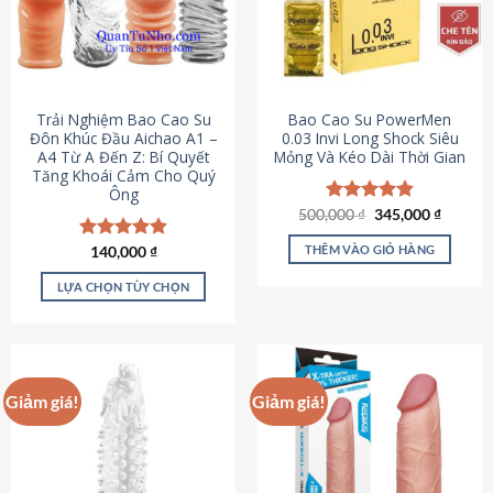
Trải Nghiệm Bao Cao Su
Bao Cao Su PowerMen
Đôn Khúc Đầu Aichao A1 –
0.03 Invi Long Shock Siêu
A4 Từ A Đến Z: Bí Quyết
Mỏng Và Kéo Dài Thời Gian
Tăng Khoái Cảm Cho Quý
Ông
Giá
Giá
500,000
Được xếp
₫
345,000
₫
gốc
hiện
hạng
4.85
là:
tại
5 sao
THÊM VÀO GIỎ HÀNG
Được xếp
140,000
₫
500,000 ₫.
là:
hạng
4.88
345,000
5 sao
LỰA CHỌN TÙY CHỌN
Sản
phẩm
này
có
Giảm giá!
Giảm giá!
nhiều
biến
thể.
Các