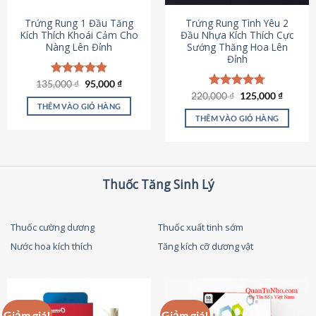
thể
được
Trứng Rung 1 Đầu Tăng
Trứng Rung Tình Yêu 2
chọn
Kích Thích Khoái Cảm Cho
Đầu Nhựa Kích Thích Cực
Nàng Lên Đỉnh
Sướng Thăng Hoa Lên
trên
Đỉnh
trang
sản
Giá
Giá
135,000
Được xếp
₫
95,000
₫
phẩm
gốc
hiện
hạng
4.87
Giá
Giá
220,000
Được xếp
₫
125,000
₫
là:
tại
gốc
hiện
5 sao
THÊM VÀO GIỎ HÀNG
hạng
4.79
135,000 ₫.
là:
là:
tại
5 sao
THÊM VÀO GIỎ HÀNG
95,000 ₫.
220,000 ₫.
là:
125,000
Thuốc Tăng Sinh Lý
Thuốc cường dương
Thuốc xuất tinh sớm
Nước hoa kích thích
Tăng kích cỡ dương vật
Giảm giá!
Giảm giá!