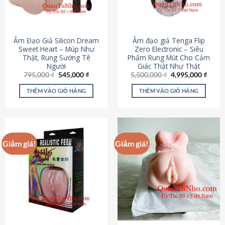
Âm Đạo Giả Silicon Dream
Âm đạo giả Tenga Flip
Sweet Heart – Múp Như
Zero Electronic – Siêu
Thật, Rung Sướng Tê
Phẩm Rung Mút Cho Cảm
Người
Giác Thật Như Thật
Giá
Giá
Giá
Giá
795,000
₫
545,000
₫
5,500,000
₫
4,995,000
₫
gốc
hiện
gốc
hiện
là:
tại
là:
tại
THÊM VÀO GIỎ HÀNG
THÊM VÀO GIỎ HÀNG
795,000 ₫.
là:
5,500,000 ₫.
là:
545,000 ₫.
4,995
Giảm giá!
Giảm giá!