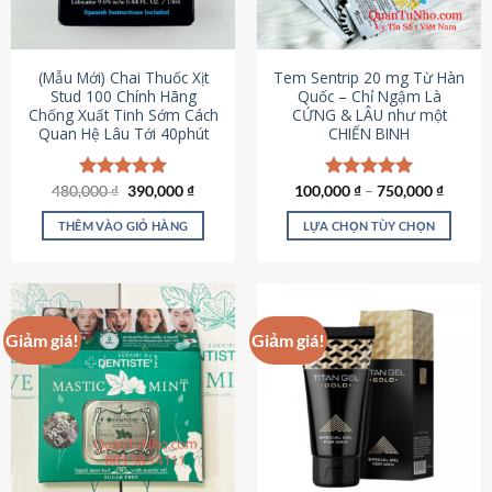
có
có
thể
thể
được
được
(Mẫu Mới) Chai Thuốc Xịt
Tem Sentrip 20 mg Từ Hàn
chọn
chọn
Stud 100 Chính Hãng
Quốc – Chỉ Ngậm Là
Chống Xuất Tinh Sớm Cách
CỨNG & LÂU như một
trên
trên
Quan Hệ Lâu Tới 40phút
CHIẾN BINH
trang
trang
sản
sản
phẩm
phẩm
Giá
Giá
480,000
Được xếp
₫
390,000
₫
100,000
Được xếp
₫
–
750,000
₫
gốc
hiện
hạng
5.00
hạng
5.00
là:
tại
5 sao
5 sao
THÊM VÀO GIỎ HÀNG
LỰA CHỌN TÙY CHỌN
480,000 ₫.
là:
390,000 ₫.
Sản
phẩm
này
có
Giảm giá!
Giảm giá!
nhiều
biến
thể.
Các
tùy
chọn
có