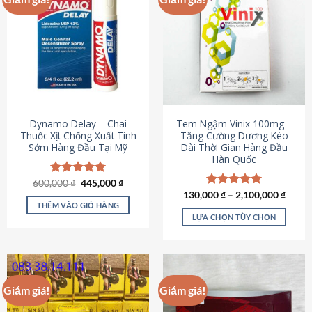
Dynamo Delay – Chai
Tem Ngậm Vinix 100mg –
Thuốc Xịt Chống Xuất Tinh
Tăng Cường Dương Kéo
Sớm Hàng Đầu Tại Mỹ
Dài Thời Gian Hàng Đầu
Hàn Quốc
Giá
Giá
600,000
Được xếp
₫
445,000
₫
gốc
hiện
hạng
5.00
130,000
Được xếp
₫
–
2,100,000
₫
là:
tại
5 sao
THÊM VÀO GIỎ HÀNG
hạng
5.00
600,000 ₫.
là:
5 sao
LỰA CHỌN TÙY CHỌN
445,000 ₫.
Sản
phẩm
này
có
Giảm giá!
Giảm giá!
nhiều
biến