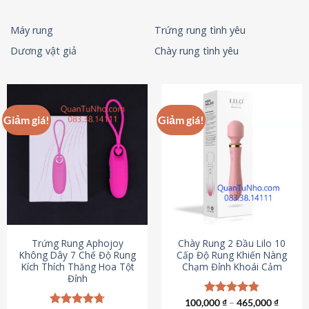
Máy rung
Trứng rung tình yêu
Dương vật giả
Chày rung tình yêu
Giảm giá!
Giảm giá!
Trứng Rung Aphojoy
Chày Rung 2 Đầu Lilo 10
Không Dây 7 Chế Độ Rung
Cấp Độ Rung Khiến Nàng
Kích Thích Thăng Hoa Tột
Chạm Đỉnh Khoái Cảm
Đỉnh
100,000
Được xếp
₫
–
465,000
₫