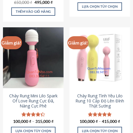
Giá
Giá
hạng
4.80
650,000
Được xếp
₫
495,000
₫
gốc
hiện
5 sao
LỰA CHỌN TÙY CHỌN
hạng
4.72
là:
tại
5 sao
THÊM VÀO GIỎ HÀNG
Sản
650,000 ₫.
là:
495,000 ₫.
phẩm
này
có
nhiều
Giảm giá!
Giảm giá!
biến
thể.
Các
tùy
chọn
có
thể
được
chọn
Chày Rung Mini Lilo Spark
Chày Rung Tình Yêu Lilo
Of Love Rung Cực Đã,
Rung 10 Cấp Độ Lên Đỉnh
trên
Nàng Cực Phê
Thật Sướng
trang
sản
phẩm
100,000
Được xếp
₫
–
315,000
₫
100,000
Được xếp
₫
–
415,000
₫
hạng
4.33
hạng
4.94
5 sao
5 sao
LỰA CHỌN TÙY CHỌN
LỰA CHỌN TÙY CHỌN