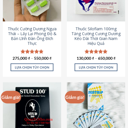
tùy
tùy
chọn
chọn
có
có
thể
thể
được
được
Thuốc Cường Dương Ngựa
Thuốc Siloflam 100mg
chọn
chọn
Thái – Lấy Lại Phong Độ &
Tăng Cường Cương Dương
Bản Lĩnh Đàn Ông Đích
Kéo Dài Thời Gian Nam
trên
trên
Thực
Hiệu Quả
trang
trang
sản
sản
phẩm
phẩm
275,000
Được xếp
₫
–
550,000
₫
130,000
Được xếp
₫
–
650,000
₫
hạng
4.87
hạng
5.00
5 sao
5 sao
LỰA CHỌN TÙY CHỌN
LỰA CHỌN TÙY CHỌN
Sản
Sản
phẩm
phẩm
này
này
có
có
Giảm giá!
Giảm giá!
nhiều
nhiều
biến
biến
thể.
thể.
Các
Các
tùy
tùy
chọn
chọn