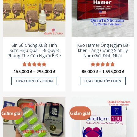
thể.
Các
tùy
chọn
có
thể
được
Sìn Sú Chống Xuất Tinh
Kẹo Hamer Ông Ngậm Bà
chọn
Sớm Hiệu Quả – Bí Quyết
khen Tăng Cường Sinh Lý
Phòng The Của Người Ê Đê
Nam Giới Đỉnh Nhất
trên
trang
sản
155,000
Được xếp
₫
–
295,000
₫
85,000
Được xếp
₫
–
1,595,000
₫
phẩm
hạng
4.95
hạng
5.00
5 sao
5 sao
LỰA CHỌN TÙY CHỌN
LỰA CHỌN TÙY CHỌN
Sản
Sản
phẩm
phẩm
này
này
có
có
Giảm giá!
Giảm giá!
nhiều
nhiều
biến
biến
thể.
thể.
Các
Các