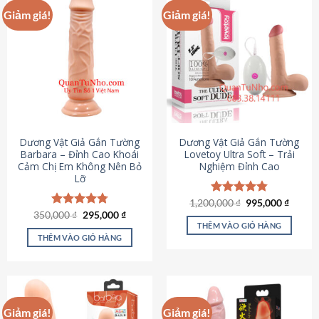
Giảm giá!
Giảm giá!
Dương Vật Giả Gắn Tường
Dương Vật Giả Gắn Tường
Barbara – Đỉnh Cao Khoái
Lovetoy Ultra Soft – Trải
Cảm Chị Em Không Nên Bỏ
Nghiệm Đỉnh Cao
Lỡ
Giá
Giá
1,200,000
Được xếp
₫
995,000
₫
gốc
hiện
Giá
Giá
hạng
4.82
350,000
Được xếp
₫
295,000
₫
là:
tại
gốc
hiện
5 sao
THÊM VÀO GIỎ HÀNG
hạng
4.79
1,200,000 ₫.
là:
là:
tại
5 sao
THÊM VÀO GIỎ HÀNG
995,00
350,000 ₫.
là:
295,000 ₫.
Giảm giá!
Giảm giá!