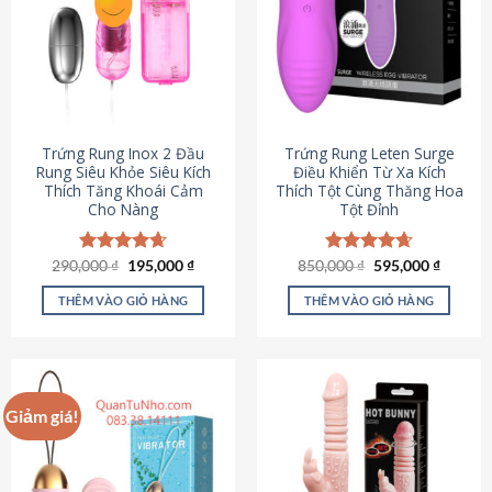
Trứng Rung Inox 2 Đầu
Trứng Rung Leten Surge
Rung Siêu Khỏe Siêu Kích
Điều Khiển Từ Xa Kích
Thích Tăng Khoái Cảm
Thích Tột Cùng Thăng Hoa
Cho Nàng
Tột Đỉnh
Giá
Giá
Giá
Giá
290,000
Được xếp
₫
195,000
₫
850,000
Được xếp
₫
595,000
₫
gốc
hiện
gốc
hiện
hạng
4.64
hạng
4.69
là:
tại
là:
tại
5 sao
5 sao
THÊM VÀO GIỎ HÀNG
THÊM VÀO GIỎ HÀNG
290,000 ₫.
là:
850,000 ₫.
là:
195,000 ₫.
595,000
Giảm giá!