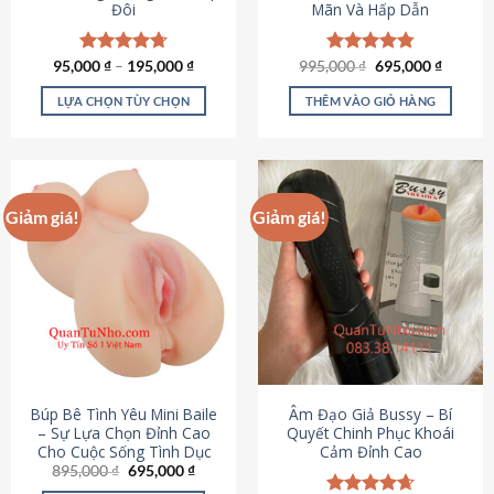
Đôi
Mãn Và Hấp Dẫn
Giá
Giá
95,000
Được xếp
₫
–
195,000
₫
995,000
Được xếp
₫
695,000
₫
gốc
hiện
hạng
4.70
hạng
4.80
là:
tại
5 sao
5 sao
LỰA CHỌN TÙY CHỌN
THÊM VÀO GIỎ HÀNG
995,000 ₫.
là:
695,000
Sản
phẩm
này
có
Giảm giá!
Giảm giá!
nhiều
biến
thể.
Các
tùy
chọn
có
thể
được
Búp Bê Tình Yêu Mini Baile
Âm Đạo Giả Bussy – Bí
chọn
– Sự Lựa Chọn Đỉnh Cao
Quyết Chinh Phục Khoái
Cho Cuộc Sống Tình Dục
Cảm Đỉnh Cao
trên
Giá
Giá
895,000
₫
695,000
₫
trang
gốc
hiện