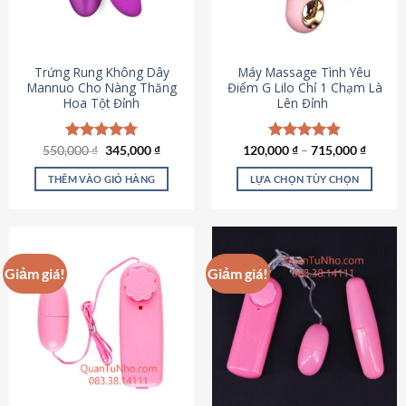
Trứng Rung Không Dây
Máy Massage Tình Yêu
Mannuo Cho Nàng Thăng
Điểm G Lilo Chỉ 1 Chạm Là
Hoa Tột Đỉnh
Lên Đỉnh
Giá
Giá
550,000
Được xếp
₫
345,000
₫
120,000
Được xếp
₫
–
715,000
₫
gốc
hiện
hạng
4.81
hạng
4.85
là:
tại
5 sao
5 sao
THÊM VÀO GIỎ HÀNG
LỰA CHỌN TÙY CHỌN
550,000 ₫.
là:
345,000 ₫.
Sản
phẩm
này
có
Giảm giá!
Giảm giá!
nhiều
biến
thể.
Các
tùy
chọn
có