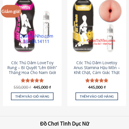
Giảm giá!
Cốc Thủ Dâm LoveToy
Cốc Thủ Dâm Lovetoy
Rung – Bí Quyết “Lên Đỉnh”
Anus Stamina Hậu Môn –
Thăng Hoa Cho Nam Giới
Khít Chặt, Cảm Giác Thật
Giá
Giá
550,000
Được xếp
₫
445,000
₫
Được xếp
445,000
₫
gốc
hiện
hạng
5.00
hạng
4.84
là:
tại
5 sao
5 sao
THÊM VÀO GIỎ HÀNG
THÊM VÀO GIỎ HÀNG
550,000 ₫.
là:
445,000 ₫.
Đồ Chơi Tình Dục Nữ