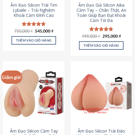
Âm Đạo Silicon Trái Tim
Âm Đạo Giả Silicon Aika
Lybaile – Trải Nghiệm
Cầm Tay – Chân Thật, An
Khoái Cảm Đỉnh Cao
Toàn Giúp Bạn Đạt Khoái
Cảm Tối Đa
Giá
Giá
750,000
Được xếp
₫
545,000
₫
gốc
hiện
hạng
4.70
Giá
Giá
499,000
Được xếp
₫
295,000
₫
là:
tại
gốc
hiện
5 sao
THÊM VÀO GIỎ HÀNG
hạng
4.75
750,000 ₫.
là:
là:
tại
5 sao
THÊM VÀO GIỎ HÀNG
545,000 ₫.
499,000 ₫.
là:
295,000
Giảm giá!
Âm Đạo Silicon Cầm Tay
Âm Đạo Silicon Trái Đào