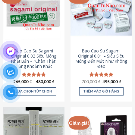
chọn
trên
trang
sản
phẩm
Bao Cao Su Sagami
Bao Cao Su Sagami
Original 0.02 Siêu Mỏng
Original 0.01 – Siêu Siêu
Nhật Bản – “Chân Thật”
Mỏng Đến Mức Như Không
Từng Khoảnh Khắc
Đeo
Giá
Giá
265,000
Được xếp
₫
–
480,000
₫
700,000
Được xếp
₫
495,000
₫
gốc
hiện
hạng
4.87
hạng
4.83
là:
tại
5 sao
5 sao
LỰA CHỌN TÙY CHỌN
THÊM VÀO GIỎ HÀNG
700,000 ₫.
là:
495,000
Sản
phẩm
này
có
Giảm giá!
nhiều
biến