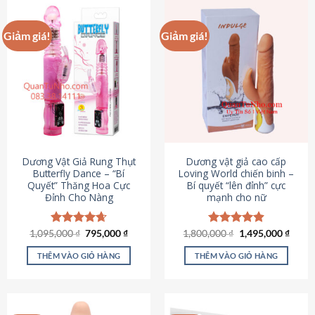
Giảm giá!
Giảm giá!
Dương Vật Giả Rung Thụt
Dương vật giả cao cấp
Butterfly Dance – “Bí
Loving World chiến binh –
Quyết” Thăng Hoa Cực
Bí quyết “lên đỉnh” cực
Đỉnh Cho Nàng
mạnh cho nữ
Giá
Giá
Giá
Giá
1,095,000
Được xếp
₫
795,000
₫
1,800,000
Được xếp
₫
1,495,000
₫
gốc
hiện
gốc
hiện
hạng
4.65
hạng
4.89
là:
tại
là:
tại
5 sao
5 sao
THÊM VÀO GIỎ HÀNG
THÊM VÀO GIỎ HÀNG
1,095,000 ₫.
là:
1,800,000 ₫.
là:
795,000 ₫.
1,495