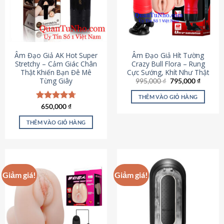
Âm Đạo Giả AK Hot Super
Âm Đạo Giả Hít Tường
Stretchy – Cảm Giác Chân
Crazy Bull Flora – Rung
Thật Khiến Bạn Đê Mê
Cực Sướng, Khít Như Thật
Từng Giây
Giá
Giá
995,000
₫
795,000
₫
gốc
hiện
là:
tại
THÊM VÀO GIỎ HÀNG
995,000 ₫.
là:
Được xếp
650,000
₫
795,000
hạng
4.75
5 sao
THÊM VÀO GIỎ HÀNG
Giảm giá!
Giảm giá!