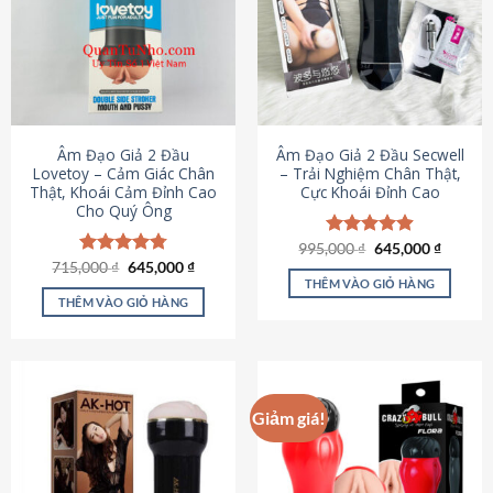
Âm Đạo Giả 2 Đầu
Âm Đạo Giả 2 Đầu Secwell
Lovetoy – Cảm Giác Chân
– Trải Nghiệm Chân Thật,
Thật, Khoái Cảm Đỉnh Cao
Cực Khoái Đỉnh Cao
Cho Quý Ông
Giá
Giá
995,000
Được xếp
₫
645,000
₫
gốc
hiện
Giá
Giá
hạng
4.88
715,000
Được xếp
₫
645,000
₫
là:
tại
gốc
hiện
5 sao
THÊM VÀO GIỎ HÀNG
hạng
4.79
995,000 ₫.
là:
là:
tại
5 sao
THÊM VÀO GIỎ HÀNG
645,000
715,000 ₫.
là:
645,000 ₫.
Giảm giá!