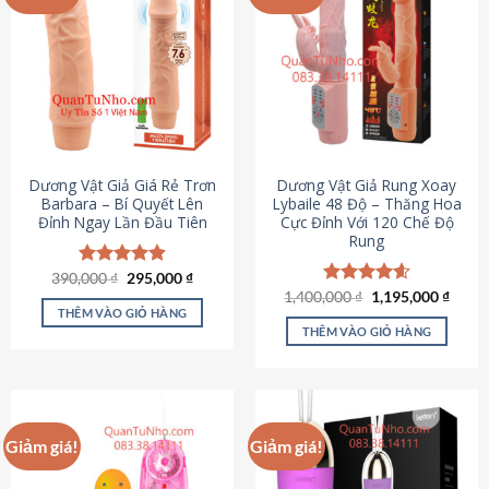
Dương Vật Giả Giá Rẻ Trơn
Dương Vật Giả Rung Xoay
Barbara – Bí Quyết Lên
Lybaile 48 Độ – Thăng Hoa
Đỉnh Ngay Lần Đầu Tiên
Cực Đỉnh Với 120 Chế Độ
Rung
Giá
Giá
390,000
Được xếp
₫
295,000
₫
gốc
hiện
hạng
4.90
Giá
Giá
1,400,000
Được xếp
₫
1,195,000
₫
là:
tại
gốc
hiện
5 sao
THÊM VÀO GIỎ HÀNG
hạng
4.62
390,000 ₫.
là:
là:
tại
5 sao
THÊM VÀO GIỎ HÀNG
295,000 ₫.
1,400,000 ₫.
là:
1,195
Giảm giá!
Giảm giá!