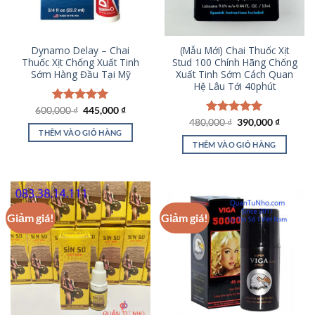
Dynamo Delay – Chai
(Mẫu Mới) Chai Thuốc Xịt
Thuốc Xịt Chống Xuất Tinh
Stud 100 Chính Hãng Chống
Sớm Hàng Đầu Tại Mỹ
Xuất Tinh Sớm Cách Quan
Hệ Lâu Tới 40phút
Giá
Giá
600,000
Được xếp
₫
445,000
₫
gốc
hiện
hạng
5.00
Giá
Giá
480,000
Được xếp
₫
390,000
₫
là:
tại
gốc
hiện
5 sao
THÊM VÀO GIỎ HÀNG
hạng
5.00
600,000 ₫.
là:
là:
tại
5 sao
THÊM VÀO GIỎ HÀNG
445,000 ₫.
480,000 ₫.
là:
390,000
Giảm giá!
Giảm giá!