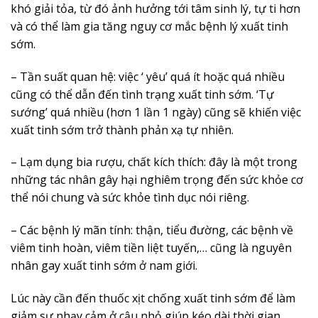
khó giải tỏa, từ đó ảnh hưởng tới tâm sinh lý, tự ti hơn
và có thể làm gia tăng nguy cơ mắc bệnh lý xuất tinh
sớm.
– Tần suất quan hệ: việc ‘ yêu’ quá ít hoặc quá nhiều
cũng có thể dẫn đến tình trạng xuất tinh sớm. ‘Tự
sướng’ quá nhiều (hơn 1 lần 1 ngày) cũng sẽ khiến việc
xuất tinh sớm trở thành phản xạ tự nhiên.
– Lạm dụng bia rượu, chất kích thích: đây là một trong
những tác nhân gây hại nghiêm trọng đến sức khỏe cơ
thể nói chung và sức khỏe tình dục nói riêng.
– Các bệnh lý mãn tính: thận, tiểu đường, các bệnh về
viêm tinh hoàn, viêm tiền liệt tuyến,… cũng là nguyên
nhân gay xuất tinh sớm ở nam giới.
Lúc này cần đến thuốc xịt chống xuất tinh sớm để làm
giảm sự nhạy cảm ở cậu nhỏ giúp kéo dài thời gian