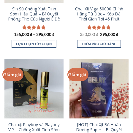
Sìn Sú Chống Xuất Tinh
Chai Xịt Viga 50000 Chính
Sớm Hiệu Quả – Bí Quyết
Hãng Từ Đức – Kéo Dài
Phòng The Của Người Ê Đê
Thời Gian Tới 45 Phút
Giá
Giá
155,000
Được xếp
₫
–
295,000
₫
350,000
Được xếp
₫
295,000
₫
gốc
hiện
hạng
4.95
hạng
4.79
là:
tại
5 sao
5 sao
LỰA CHỌN TÙY CHỌN
THÊM VÀO GIỎ HÀNG
350,000 ₫.
là:
295,000
Sản
phẩm
này
có
Giảm giá!
Giảm giá!
nhiều
biến
thể.
Các
tùy
chọn
có
thể
Chai xịt Playboy và Playboy
[HOT] Chai Xịt Bổ Hoàn
được
VIP – Chống Xuất Tinh Sớm
Dương Super – Bí Quyết
chọn