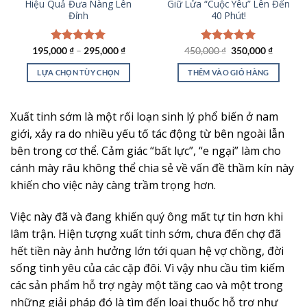
Hiệu Quả Đưa Nàng Lên
Giữ Lửa “Cuộc Yêu” Lên Đến
trên
Đỉnh
40 Phút!
trang
sản
Giá
Giá
195,000
Được xếp
₫
–
295,000
₫
450,000
Được xếp
₫
350,000
₫
phẩm
gốc
hiện
hạng
5.00
hạng
5.00
là:
tại
5 sao
5 sao
LỰA CHỌN TÙY CHỌN
THÊM VÀO GIỎ HÀNG
450,000 ₫.
là:
350,000
Sản
phẩm
Xuất tinh sớm là một rối loạn sinh lý phổ biến ở nam
này
có
giới, xảy ra do nhiều yếu tố tác động từ bên ngoài lẫn
nhiều
bên trong cơ thể. Cảm giác “bất lực”, “e ngại” làm cho
biến
cánh mày râu không thể chia sẻ về vấn đề thầm kín này
thể.
khiến cho việc này càng trầm trọng hơn.
Các
tùy
Việc này đã và đang khiến quý ông mất tự tin hơn khi
chọn
lâm trận. Hiện tượng xuất tinh sớm, chưa đến chợ đã
có
thể
hết tiền này ảnh hưởng lớn tới quan hệ vợ chồng, đời
được
sống tình yêu của các cặp đôi. Vì vậy nhu cầu tìm kiếm
chọn
các sản phẩm hỗ trợ ngày một tăng cao và một trong
trên
những giải pháp đó là tìm đến loại thuốc hỗ trợ như
trang