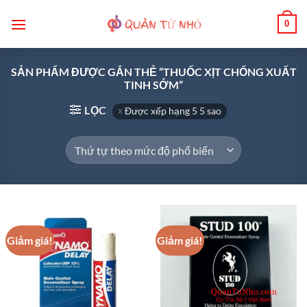
Bỏ
0
qua
nội
dung
SẢN PHẨM ĐƯỢC GẮN THẺ “THUỐC XỊT CHỐNG XUẤT
TINH SỚM”
LỌC
Được xếp hạng 5 5 sao
Giảm giá!
Giảm giá!