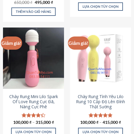
Giá
Giá
hạng
4.80
650,000
Được xếp
₫
495,000
₫
gốc
hiện
5 sao
LỰA CHỌN TÙY CHỌN
hạng
4.72
là:
tại
5 sao
THÊM VÀO GIỎ HÀNG
Sản
650,000 ₫.
là:
495,000 ₫.
phẩm
này
có
nhiều
Giảm giá!
Giảm giá!
biến
thể.
Các
tùy
chọn
có
thể
được
chọn
Chày Rung Mini Lilo Spark
Chày Rung Tình Yêu Lilo
Of Love Rung Cực Đã,
Rung 10 Cấp Độ Lên Đỉnh
trên
Nàng Cực Phê
Thật Sướng
trang
sản
phẩm
100,000
Được xếp
₫
–
315,000
₫
100,000
Được xếp
₫
–
415,000
₫
hạng
4.33
hạng
4.94
5 sao
5 sao
LỰA CHỌN TÙY CHỌN
LỰA CHỌN TÙY CHỌN