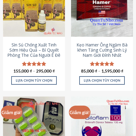
thể.
Các
tùy
chọn
có
thể
được
Sìn Sú Chống Xuất Tinh
Kẹo Hamer Ông Ngậm Bà
chọn
Sớm Hiệu Quả – Bí Quyết
khen Tăng Cường Sinh Lý
Phòng The Của Người Ê Đê
Nam Giới Đỉnh Nhất
trên
trang
sản
155,000
Được xếp
₫
–
295,000
₫
85,000
Được xếp
₫
–
1,595,000
₫
phẩm
hạng
4.95
hạng
5.00
5 sao
5 sao
LỰA CHỌN TÙY CHỌN
LỰA CHỌN TÙY CHỌN
Sản
Sản
phẩm
phẩm
này
này
có
có
Giảm giá!
Giảm giá!
nhiều
nhiều
biến
biến
thể.
thể.
Các
Các