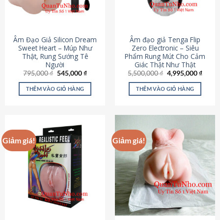
Âm Đạo Giả Silicon Dream
Âm đạo giả Tenga Flip
Sweet Heart – Múp Như
Zero Electronic – Siêu
Thật, Rung Sướng Tê
Phẩm Rung Mút Cho Cảm
Người
Giác Thật Như Thật
Giá
Giá
Giá
Giá
795,000
₫
545,000
₫
5,500,000
₫
4,995,000
₫
gốc
hiện
gốc
hiện
là:
tại
là:
tại
THÊM VÀO GIỎ HÀNG
THÊM VÀO GIỎ HÀNG
795,000 ₫.
là:
5,500,000 ₫.
là:
545,000 ₫.
4,995
Giảm giá!
Giảm giá!