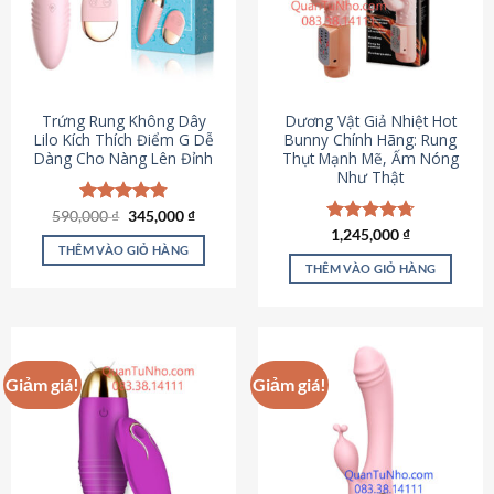
Trứng Rung Không Dây
Dương Vật Giả Nhiệt Hot
Lilo Kích Thích Điểm G Dễ
Bunny Chính Hãng: Rung
Dàng Cho Nàng Lên Đỉnh
Thụt Mạnh Mẽ, Ấm Nóng
Như Thật
Giá
Giá
590,000
Được xếp
₫
345,000
₫
gốc
hiện
hạng
4.79
Được xếp
1,245,000
₫
là:
tại
5 sao
THÊM VÀO GIỎ HÀNG
hạng
4.73
590,000 ₫.
là:
5 sao
THÊM VÀO GIỎ HÀNG
345,000 ₫.
Giảm giá!
Giảm giá!