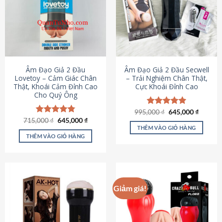
Âm Đạo Giả 2 Đầu
Âm Đạo Giả 2 Đầu Secwell
Lovetoy – Cảm Giác Chân
– Trải Nghiệm Chân Thật,
Thật, Khoái Cảm Đỉnh Cao
Cực Khoái Đỉnh Cao
Cho Quý Ông
Giá
Giá
995,000
Được xếp
₫
645,000
₫
gốc
hiện
Giá
Giá
hạng
4.88
715,000
Được xếp
₫
645,000
₫
là:
tại
gốc
hiện
5 sao
THÊM VÀO GIỎ HÀNG
hạng
4.79
995,000 ₫.
là:
là:
tại
5 sao
THÊM VÀO GIỎ HÀNG
645,000
715,000 ₫.
là:
645,000 ₫.
Giảm giá!