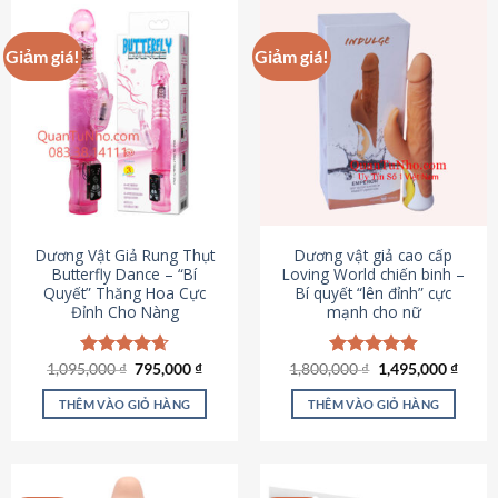
Giảm giá!
Giảm giá!
Dương Vật Giả Rung Thụt
Dương vật giả cao cấp
Butterfly Dance – “Bí
Loving World chiến binh –
Quyết” Thăng Hoa Cực
Bí quyết “lên đỉnh” cực
Đỉnh Cho Nàng
mạnh cho nữ
Giá
Giá
Giá
Giá
1,095,000
Được xếp
₫
795,000
₫
1,800,000
Được xếp
₫
1,495,000
₫
gốc
hiện
gốc
hiện
hạng
4.65
hạng
4.89
là:
tại
là:
tại
5 sao
5 sao
THÊM VÀO GIỎ HÀNG
THÊM VÀO GIỎ HÀNG
1,095,000 ₫.
là:
1,800,000 ₫.
là:
795,000 ₫.
1,495