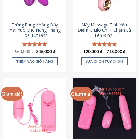
Trứng Rung Không Dây
Máy Massage Tình Yêu
Mannuo Cho Nàng Thăng
Điểm G Lilo Chỉ 1 Chạm Là
Hoa Tột Đỉnh
Lên Đỉnh
Giá
Giá
550,000
Được xếp
₫
345,000
₫
120,000
Được xếp
₫
–
715,000
₫
gốc
hiện
hạng
4.81
hạng
4.85
là:
tại
5 sao
5 sao
THÊM VÀO GIỎ HÀNG
LỰA CHỌN TÙY CHỌN
550,000 ₫.
là:
345,000 ₫.
Sản
phẩm
này
có
Giảm giá!
Giảm giá!
nhiều
biến
thể.
Các
tùy
chọn
có