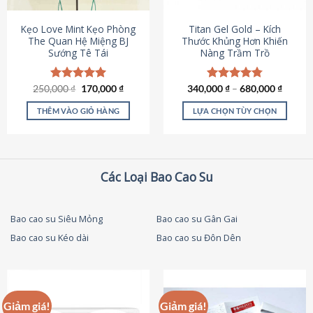
thể
được
Kẹo Love Mint Kẹo Phòng
Titan Gel Gold – Kích
chọn
The Quan Hệ Miệng BJ
Thước Khủng Hơn Khiến
Sướng Tê Tái
Nàng Trầm Trồ
trên
trang
sản
Giá
Giá
250,000
Được xếp
₫
170,000
₫
340,000
Được xếp
₫
–
680,000
₫
phẩm
gốc
hiện
hạng
5.00
hạng
4.79
là:
tại
5 sao
5 sao
THÊM VÀO GIỎ HÀNG
LỰA CHỌN TÙY CHỌN
250,000 ₫.
là:
170,000 ₫.
Sản
phẩm
này
có
Các Loại Bao Cao Su
nhiều
biến
thể.
Bao cao su Siêu Mỏng
Bao cao su Gân Gai
Các
Bao cao su Kéo dài
Bao cao su Đôn Dên
tùy
chọn
có
thể
được
Giảm giá!
Giảm giá!