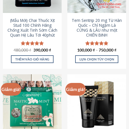
có
có
thể
thể
được
được
(Mẫu Mới) Chai Thuốc Xịt
Tem Sentrip 20 mg Từ Hàn
chọn
chọn
Stud 100 Chính Hãng
Quốc – Chỉ Ngậm Là
Chống Xuất Tinh Sớm Cách
CỨNG & LÂU như một
trên
trên
Quan Hệ Lâu Tới 40phút
CHIẾN BINH
trang
trang
sản
sản
phẩm
phẩm
Giá
Giá
480,000
Được xếp
₫
390,000
₫
100,000
Được xếp
₫
–
750,000
₫
gốc
hiện
hạng
5.00
hạng
5.00
là:
tại
5 sao
5 sao
THÊM VÀO GIỎ HÀNG
LỰA CHỌN TÙY CHỌN
480,000 ₫.
là:
390,000 ₫.
Sản
phẩm
này
có
Giảm giá!
Giảm giá!
nhiều
biến
thể.
Các
tùy
chọn
có