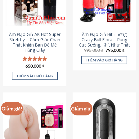
Âm Đạo Giả AK Hot Super
Âm Đạo Giả Hít Tường
Stretchy – Cảm Giác Chân
Crazy Bull Flora – Rung
Thật Khiến Bạn Đê Mê
Cực Sướng, Khít Như Thật
Từng Giây
Giá
Giá
995,000
₫
795,000
₫
gốc
hiện
là:
tại
THÊM VÀO GIỎ HÀNG
995,000 ₫.
là:
Được xếp
650,000
₫
795,000
hạng
4.75
5 sao
THÊM VÀO GIỎ HÀNG
Giảm giá!
Giảm giá!