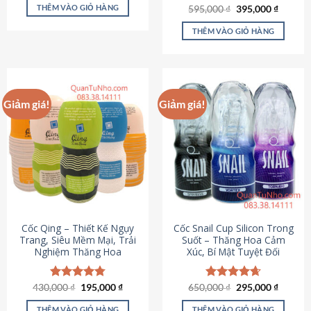
sản
là:
tại
THÊM VÀO GIỎ HÀNG
Giá
Giá
595,000
Được xếp
₫
395,000
₫
895,000 ₫.
là:
phẩm
gốc
hiện
hạng
4.64
695,000 ₫.
là:
tại
5 sao
THÊM VÀO GIỎ HÀNG
595,000 ₫.
là:
395,000
Giảm giá!
Giảm giá!
Cốc Qing – Thiết Kế Ngụy
Cốc Snail Cup Silicon Trong
Trang, Siêu Mềm Mại, Trải
Suốt – Thăng Hoa Cảm
Nghiệm Thăng Hoa
Xúc, Bí Mật Tuyệt Đối
Giá
Giá
Giá
Giá
430,000
Được xếp
₫
195,000
₫
650,000
Được xếp
₫
295,000
₫
gốc
hiện
gốc
hiện
hạng
4.78
hạng
4.69
là:
tại
là:
tại
5 sao
5 sao
THÊM VÀO GIỎ HÀNG
THÊM VÀO GIỎ HÀNG