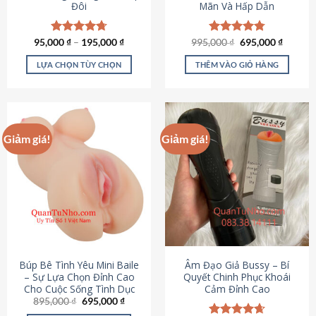
Đôi
Mãn Và Hấp Dẫn
Giá
Giá
95,000
Được xếp
₫
–
195,000
₫
995,000
Được xếp
₫
695,000
₫
gốc
hiện
hạng
4.70
hạng
4.80
là:
tại
5 sao
5 sao
LỰA CHỌN TÙY CHỌN
THÊM VÀO GIỎ HÀNG
995,000 ₫.
là:
695,000
Sản
phẩm
này
có
Giảm giá!
Giảm giá!
nhiều
biến
thể.
Các
tùy
chọn
có
thể
được
Búp Bê Tình Yêu Mini Baile
Âm Đạo Giả Bussy – Bí
chọn
– Sự Lựa Chọn Đỉnh Cao
Quyết Chinh Phục Khoái
Cho Cuộc Sống Tình Dục
Cảm Đỉnh Cao
trên
Giá
Giá
895,000
₫
695,000
₫
trang
gốc
hiện