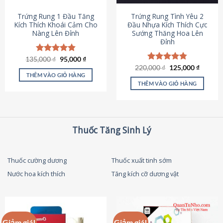
thể
được
Trứng Rung 1 Đầu Tăng
Trứng Rung Tình Yêu 2
chọn
Kích Thích Khoái Cảm Cho
Đầu Nhựa Kích Thích Cực
Nàng Lên Đỉnh
Sướng Thăng Hoa Lên
trên
Đỉnh
trang
sản
Giá
Giá
135,000
Được xếp
₫
95,000
₫
phẩm
gốc
hiện
hạng
4.87
Giá
Giá
220,000
Được xếp
₫
125,000
₫
là:
tại
gốc
hiện
5 sao
THÊM VÀO GIỎ HÀNG
hạng
4.79
135,000 ₫.
là:
là:
tại
5 sao
THÊM VÀO GIỎ HÀNG
95,000 ₫.
220,000 ₫.
là:
125,000
Thuốc Tăng Sinh Lý
Thuốc cường dương
Thuốc xuất tinh sớm
Nước hoa kích thích
Tăng kích cỡ dương vật
Giảm giá!
Giảm giá!