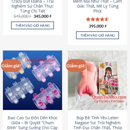
Crazy Bull Eliana – Trải
Mềm Mại Như Thật – Cảm
Nghiệm Sự Chân Thực
Giác Thật, Mê Ly Từng
Từng Chi Tiết
Phút
Giá
Giá
545,000
₫
345,000
₫
gốc
hiện
là:
tại
THÊM VÀO GIỎ HÀNG
Được xếp
395,000
₫
545,000 ₫.
là:
hạng
4.53
345,000 ₫.
5 sao
THÊM VÀO GIỎ HÀNG
Giảm giá!
Giảm giá!
Bao Cao Su Đôn Dên Khúc
Búp Bê Tình Yêu Leten
Giữa – Bí Quyết “Chạm
Nagase Yui: Trải Nghiệm
Đỉnh” Sung Sướng Cho Cặp
Tình Dục Chân Thật, Thỏa