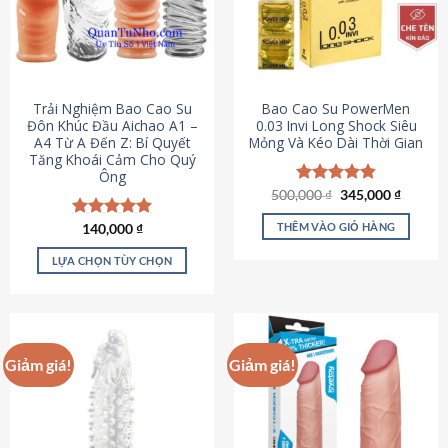
Trải Nghiệm Bao Cao Su
Bao Cao Su PowerMen
Đôn Khúc Đầu Aichao A1 –
0.03 Invi Long Shock Siêu
A4 Từ A Đến Z: Bí Quyết
Mỏng Và Kéo Dài Thời Gian
Tăng Khoái Cảm Cho Quý
Ông
Giá
Giá
500,000
Được xếp
₫
345,000
₫
gốc
hiện
hạng
4.85
là:
tại
5 sao
THÊM VÀO GIỎ HÀNG
Được xếp
140,000
₫
500,000 ₫.
là:
hạng
4.88
345,000
5 sao
LỰA CHỌN TÙY CHỌN
Sản
phẩm
này
có
Giảm giá!
Giảm giá!
nhiều
biến
thể.
Các