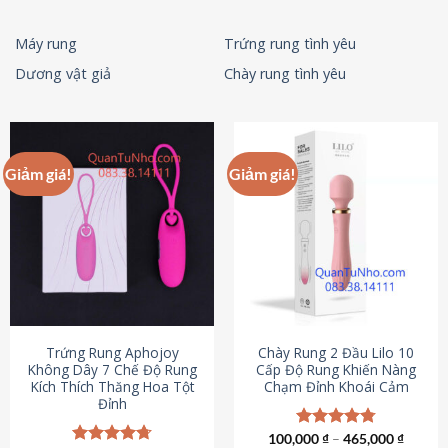
Máy rung
Trứng rung tình yêu
Dương vật giả
Chày rung tình yêu
Giảm giá!
Giảm giá!
Trứng Rung Aphojoy
Chày Rung 2 Đầu Lilo 10
Không Dây 7 Chế Độ Rung
Cấp Độ Rung Khiến Nàng
Kích Thích Thăng Hoa Tột
Chạm Đỉnh Khoái Cảm
Đỉnh
100,000
Được xếp
₫
–
465,000
₫