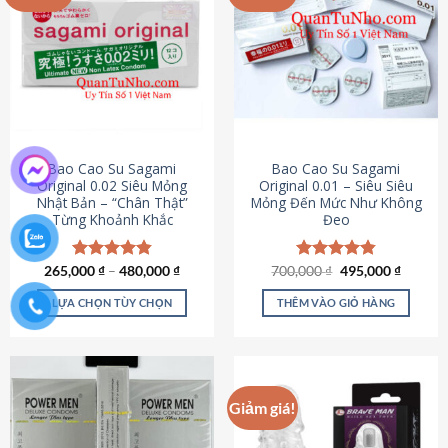
chọn
trên
trang
sản
phẩm
Bao Cao Su Sagami
Bao Cao Su Sagami
Original 0.02 Siêu Mỏng
Original 0.01 – Siêu Siêu
Nhật Bản – “Chân Thật”
Mỏng Đến Mức Như Không
Từng Khoảnh Khắc
Đeo
Giá
Giá
265,000
Được xếp
₫
–
480,000
₫
700,000
Được xếp
₫
495,000
₫
gốc
hiện
hạng
4.87
hạng
4.83
là:
tại
5 sao
5 sao
LỰA CHỌN TÙY CHỌN
THÊM VÀO GIỎ HÀNG
700,000 ₫.
là:
495,000
Sản
phẩm
này
có
Giảm giá!
nhiều
biến