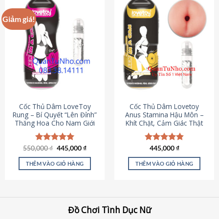
Giảm giá!
Cốc Thủ Dâm LoveToy
Cốc Thủ Dâm Lovetoy
Rung – Bí Quyết “Lên Đỉnh”
Anus Stamina Hậu Môn –
Thăng Hoa Cho Nam Giới
Khít Chặt, Cảm Giác Thật
Giá
Giá
550,000
Được xếp
₫
445,000
₫
Được xếp
445,000
₫
gốc
hiện
hạng
5.00
hạng
4.84
là:
tại
5 sao
5 sao
THÊM VÀO GIỎ HÀNG
THÊM VÀO GIỎ HÀNG
550,000 ₫.
là:
445,000 ₫.
Đồ Chơi Tình Dục Nữ