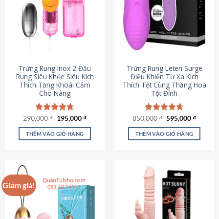
Trứng Rung Inox 2 Đầu
Trứng Rung Leten Surge
Rung Siêu Khỏe Siêu Kích
Điều Khiển Từ Xa Kích
Thích Tăng Khoái Cảm
Thích Tột Cùng Thăng Hoa
Cho Nàng
Tột Đỉnh
Giá
Giá
Giá
Giá
290,000
Được xếp
₫
195,000
₫
850,000
Được xếp
₫
595,000
₫
gốc
hiện
gốc
hiện
hạng
4.64
hạng
4.69
là:
tại
là:
tại
5 sao
5 sao
THÊM VÀO GIỎ HÀNG
THÊM VÀO GIỎ HÀNG
290,000 ₫.
là:
850,000 ₫.
là:
195,000 ₫.
595,000
Giảm giá!