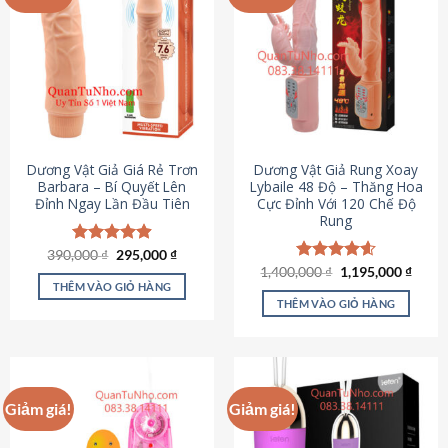
Dương Vật Giả Giá Rẻ Trơn
Dương Vật Giả Rung Xoay
Barbara – Bí Quyết Lên
Lybaile 48 Độ – Thăng Hoa
Đỉnh Ngay Lần Đầu Tiên
Cực Đỉnh Với 120 Chế Độ
Rung
Giá
Giá
390,000
Được xếp
₫
295,000
₫
gốc
hiện
hạng
4.90
Giá
Giá
1,400,000
Được xếp
₫
1,195,000
₫
là:
tại
gốc
hiện
5 sao
THÊM VÀO GIỎ HÀNG
hạng
4.62
390,000 ₫.
là:
là:
tại
5 sao
THÊM VÀO GIỎ HÀNG
295,000 ₫.
1,400,000 ₫.
là:
1,195
Giảm giá!
Giảm giá!