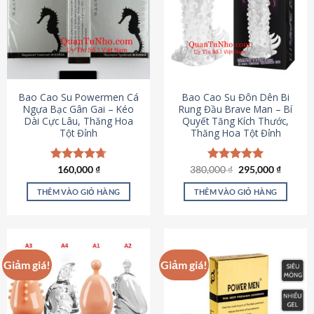
thể.
Các
tùy
chọn
có
thể
được
Bao Cao Su Powermen Cá
Bao Cao Su Đôn Dên Bi
chọn
Ngựa Bạc Gân Gai – Kéo
Rung Đầu Brave Man – Bí
Dài Cực Lâu, Thăng Hoa
Quyết Tăng Kích Thước,
trên
Tột Đỉnh
Thăng Hoa Tột Đỉnh
trang
sản
phẩm
Giá
Giá
Được xếp
160,000
₫
380,000
Được xếp
₫
295,000
₫
gốc
hiện
hạng
4.73
hạng
5.00
là:
tại
5 sao
5 sao
THÊM VÀO GIỎ HÀNG
THÊM VÀO GIỎ HÀNG
380,000 ₫.
là:
295,000
Giảm giá!
Giảm giá!