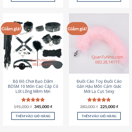
Sản
Sản
phẩm
phẩm
này
này
có
có
Giảm giá!
Giảm giá!
nhiều
nhiều
biến
biến
thể.
thể.
Các
Các
tùy
tùy
chọn
chọn
có
có
thể
thể
được
được
Bộ Đồ Chơi Bạo Dâm
Đuôi Cáo Toy Đuôi Cáo
chọn
chọn
BDSM 10 Món Cao Cấp Có
Gắn Hậu Môn Cảm Giác
Lót Lông Mềm Mịn
Mới Lạ Cực Sexy
trên
trên
trang
trang
sản
sản
Giá
Giá
Giá
Giá
595,000
Được xếp
₫
345,000
₫
380,000
Được xếp
₫
225,000
₫
phẩm
phẩm
gốc
hiện
gốc
hiện
hạng
4.88
hạng
4.88
là:
tại
là:
tại
5 sao
5 sao
THÊM VÀO GIỎ HÀNG
THÊM VÀO GIỎ HÀNG
595,000 ₫.
là:
380,000 ₫.
là:
345,000 ₫.
225,000