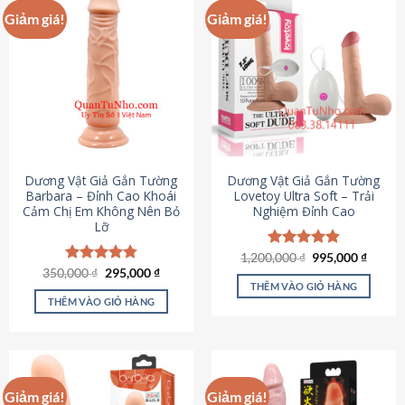
Giảm giá!
Giảm giá!
Dương Vật Giả Gắn Tường
Dương Vật Giả Gắn Tường
Barbara – Đỉnh Cao Khoái
Lovetoy Ultra Soft – Trải
Cảm Chị Em Không Nên Bỏ
Nghiệm Đỉnh Cao
Lỡ
Giá
Giá
1,200,000
Được xếp
₫
995,000
₫
gốc
hiện
Giá
Giá
hạng
4.82
350,000
Được xếp
₫
295,000
₫
là:
tại
gốc
hiện
5 sao
THÊM VÀO GIỎ HÀNG
hạng
4.79
1,200,000 ₫.
là:
là:
tại
5 sao
THÊM VÀO GIỎ HÀNG
995,00
350,000 ₫.
là:
295,000 ₫.
Giảm giá!
Giảm giá!