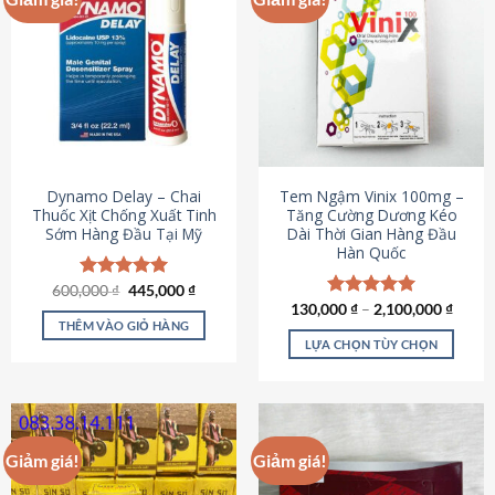
Dynamo Delay – Chai
Tem Ngậm Vinix 100mg –
Thuốc Xịt Chống Xuất Tinh
Tăng Cường Dương Kéo
Sớm Hàng Đầu Tại Mỹ
Dài Thời Gian Hàng Đầu
Hàn Quốc
Giá
Giá
600,000
Được xếp
₫
445,000
₫
gốc
hiện
hạng
5.00
130,000
Được xếp
₫
–
2,100,000
₫
là:
tại
5 sao
THÊM VÀO GIỎ HÀNG
hạng
5.00
600,000 ₫.
là:
5 sao
LỰA CHỌN TÙY CHỌN
445,000 ₫.
Sản
phẩm
này
có
Giảm giá!
Giảm giá!
nhiều
biến