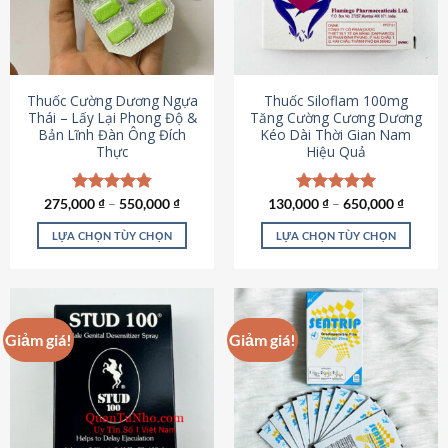
tùy
tùy
chọn
chọn
có
có
thể
thể
được
được
Thuốc Cường Dương Ngựa
Thuốc Siloflam 100mg
chọn
chọn
Thái – Lấy Lại Phong Độ &
Tăng Cường Cương Dương
Bản Lĩnh Đàn Ông Đích
Kéo Dài Thời Gian Nam
trên
trên
Thực
Hiệu Quả
trang
trang
sản
sản
phẩm
phẩm
275,000
Được xếp
₫
–
550,000
₫
130,000
Được xếp
₫
–
650,000
₫
hạng
4.87
hạng
5.00
5 sao
5 sao
LỰA CHỌN TÙY CHỌN
LỰA CHỌN TÙY CHỌN
Sản
Sản
phẩm
phẩm
này
này
có
có
Giảm giá!
Giảm giá!
nhiều
nhiều
biến
biến
thể.
thể.
Các
Các
tùy
tùy
chọn
chọn