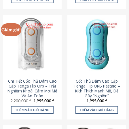
430,000 ₫.
là:
650,000 ₫.
là:
195,000 ₫.
295,000
Giảm giá!
Chi Tiết Cốc Thủ Dâm Cao
Cốc Thủ Dâm Cao Cấp
Cấp Tenga Flip Orb – Trải
Tenga Flip ORB Pastaio –
Nghiệm Khoái Cảm Mới Mẻ
Kích Thích Mạnh Mẽ, Dễ
Và An Toàn
Gây “Nghiện”
Giá
Giá
2,200,000
₫
1,995,000
₫
1,995,000
₫
gốc
hiện
là:
tại
THÊM VÀO GIỎ HÀNG
THÊM VÀO GIỎ HÀNG
2,200,000 ₫.
là:
1,995,000 ₫.