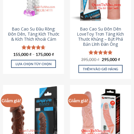
tùy
chọn
có
thể
được
Bao Cao Su Đầu Rồng:
Bao Cao Su Đôn Dên
chọn
Đôn Dên, Tăng Kích Thước
LoveToy Trơn Tăng Kích
& Kích Thích Khoái Cảm
Thước Khủng – Bứt Phá
trên
Bản Lĩnh Đàn Ông
trang
sản
155,000
Được xếp
₫
–
175,000
₫
phẩm
hạng
4.69
Giá
Giá
395,000
Được xếp
₫
295,000
₫
gốc
hiện
5 sao
LỰA CHỌN TÙY CHỌN
hạng
4.82
là:
tại
5 sao
THÊM VÀO GIỎ HÀNG
Sản
395,000 ₫.
là:
295,000
phẩm
này
có
nhiều
Giảm giá!
Giảm giá!
biến
thể.
Các
tùy
chọn
có