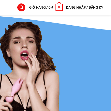
0
GIỎ HÀNG /
0
₫
ĐĂNG NHẬP / ĐĂNG KÝ