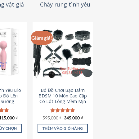
g vật giả
Chày rung tình yêu
Giảm giá!
h Yêu Lilo
Bộ Đồ Chơi Bạo Dâm
p Độ Lên
BDSM 10 Món Cao Cấp
t Sướng
Có Lót Lông Mềm Mịn
Giá
Giá
ếp
415,000
₫
595,000
Được xếp
₫
345,000
₫
gốc
hiện
.94
hạng
4.88
là:
tại
5 sao
TÙY CHỌN
THÊM VÀO GIỎ HÀNG
595,000 ₫.
là:
345,000 ₫.
ản