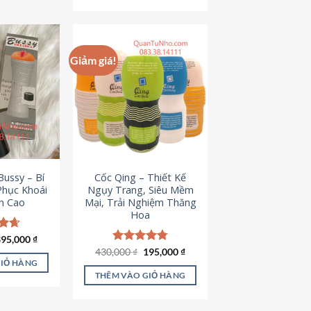
Giảm giá!
ussy – Bí
Cốc Qing – Thiết Kế
Phục Khoái
Ngụy Trang, Siêu Mềm
h Cao
Mại, Trải Nghiệm Thăng
Hoa
iá
Giá
ếp
395,000
₫
ốc
hiện
.64
Giá
Giá
430,000
Được xếp
₫
195,000
₫
à:
tại
gốc
hiện
hạng
4.78
GIỎ HÀNG
95,000 ₫.
là:
là:
tại
5 sao
THÊM VÀO GIỎ HÀNG
395,000 ₫.
430,000 ₫.
là:
195,000 ₫.