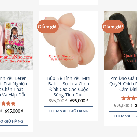
295,000 ₫.
Giảm giá!
Giảm giá!
ình Yêu Leten
Búp Bê Tình Yêu Mini
Âm Đạo Giả B
i: Trải Nghiệm
Baile – Sự Lựa Chọn
Quyết Chinh 
c Chân Thật,
Đỉnh Cao Cho Cuộc
Cảm Đỉn
 Và Hấp Dẫn
Sống Tình Dục
Giá
Giá
895,000
₫
695,000
₫
gốc
hiện
G
595,000
Được x
₫
là:
tại
g
hạng
4
Giá
Giá
0
c xếp
₫
695,000
₫
THÊM VÀO GIỎ HÀNG
895,000 ₫.
là:
l
gốc
hiện
5 sao
g
4.80
THÊM VÀO 
695,000 ₫.
5
là:
tại
ao
O GIỎ HÀNG
995,000 ₫.
là:
695,000 ₫.