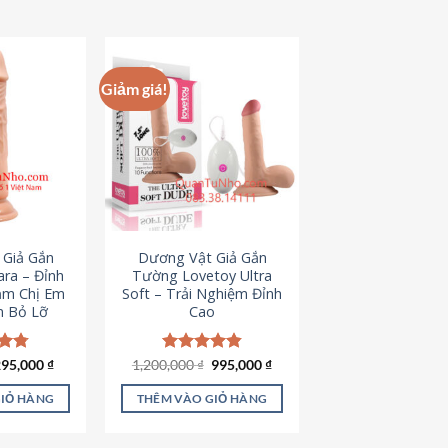
hẩm
ày
ó
hiều
Giảm giá!
iến
ể.
ác
ùy
họn
ó
hể
 Giả Gắn
Dương Vật Giả Gắn
ược
ra – Đỉnh
Tường Lovetoy Ultra
họn
ảm Chị Em
Soft – Trải Nghiệm Đỉnh
n Bỏ Lỡ
Cao
rên
rang
ản
iá
Giá
Giá
Giá
ếp
295,000
₫
1,200,000
Được xếp
₫
995,000
₫
ốc
hiện
gốc
hiện
.79
hạng
4.82
hẩm
à:
tại
là:
tại
5 sao
GIỎ HÀNG
THÊM VÀO GIỎ HÀNG
50,000 ₫.
là:
1,200,000 ₫.
là:
295,000 ₫.
995,000 ₫.