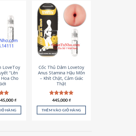
m LoveToy
Cốc Thủ Dâm Lovetoy
uyết “Lên
Anus Stamina Hậu Môn
g Hoa Cho
– Khít Chặt, Cảm Giác
iới
Thật
iá
Giá
ếp
445,000
₫
Được xếp
445,000
₫
ốc
hiện
.00
hạng
4.84
à:
tại
5 sao
GIỎ HÀNG
THÊM VÀO GIỎ HÀNG
50,000 ₫.
là:
445,000 ₫.