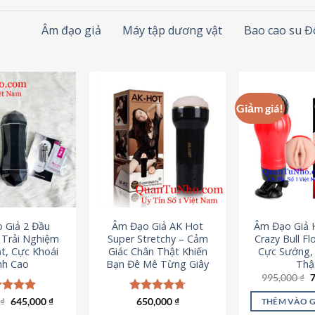
Âm đạo giả
Máy tập dương vật
Bao cao su 
Giảm giá!
 Giả 2 Đầu
Âm Đạo Giả AK Hot
Âm Đạo Giả 
– Trải Nghiệm
Super Stretchy – Cảm
Crazy Bull Fl
t, Cực Khoái
Giác Chân Thật Khiến
Cực Sướng,
nh Cao
Bạn Đê Mê Từng Giây
Thậ
G
995,000
₫
g
l
Giá
Giá
0
c xếp
₫
645,000
₫
Được xếp
650,000
₫
THÊM VÀO 
9
gốc
hiện
g
4.88
hạng
4.75