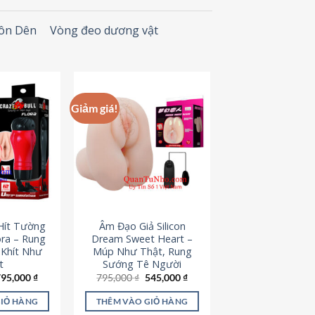
Đôn Dên
Vòng đeo dương vật
Giảm giá!
Hít Tường
Âm Đạo Giả Silicon
ora – Rung
Dream Sweet Heart –
 Khít Như
Múp Như Thật, Rung
t
Sướng Tê Người
iá
Giá
Giá
Giá
795,000
₫
795,000
₫
545,000
₫
ốc
hiện
gốc
hiện
à:
tại
là:
tại
GIỎ HÀNG
THÊM VÀO GIỎ HÀNG
95,000 ₫.
là:
795,000 ₫.
là: