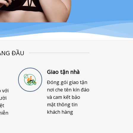
ÀNG ĐẦU
Giao tận nhà
Đóng gói giao tận
nơi che tên kín đáo
o với
và cam kết bảo
ười
mật thông tin
ệt
khách hàng
miễn