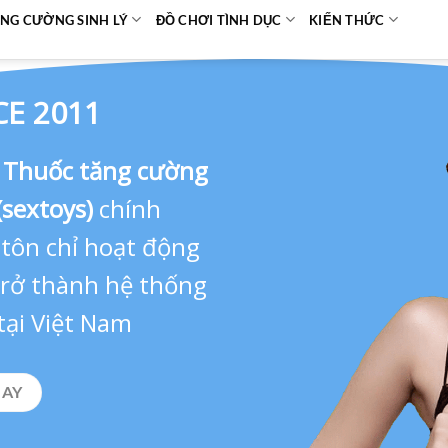
NG CƯỜNG SINH LÝ
ĐỒ CHƠI TÌNH DỤC
KIẾN THỨC
CE 2011
,
Thuốc tăng cường
(sextoys)
chính
 tôn chỉ hoạt động
 trở thành hệ thống
tại Việt Nam
GAY