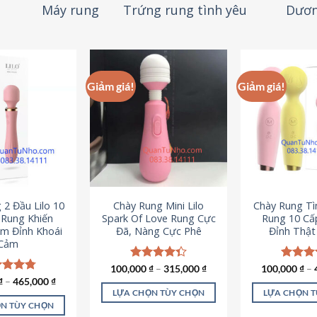
Máy rung
Trứng rung tình yêu
Dươn
Giảm giá!
Giảm giá!
 2 Đầu Lilo 10
Chày Rung Mini Lilo
Chày Rung Tìn
Rung Khiến
Spark Of Love Rung Cực
Rung 10 Cấ
m Đỉnh Khoái
Đã, Nàng Cực Phê
Đỉnh Thậ
Cảm
100,000
Được xếp
₫
–
315,000
₫
100,000
Được x
₫
–
hạng
4.33
hạng
4
c xếp
₫
–
465,000
₫
5 sao
5 sao
g
4.80
LỰA CHỌN TÙY CHỌN
LỰA CHỌN 
ao
N TÙY CHỌN
Sản
S