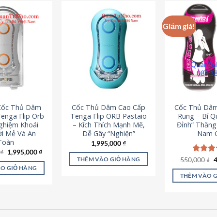
Giảm giá!
 Cốc Thủ Dâm
Cốc Thủ Dâm Cao Cấp
Cốc Thủ Dâ
enga Flip Orb
Tenga Flip ORB Pastaio
Rung – Bí Q
Nghiệm Khoái
– Kích Thích Mạnh Mẽ,
Đỉnh” Thăn
i Mẻ Và An
Dễ Gây “Nghiện”
Nam G
Toàn
1,995,000
₫
Giá
Giá
0
₫
1,995,000
₫
gốc
hiện
G
550,000
Được x
₫
THÊM VÀO GIỎ HÀNG
là:
tại
g
hạng
5
O GIỎ HÀNG
2,200,000 ₫.
là:
l
5 sao
THÊM VÀO 
1,995,000 ₫.
5