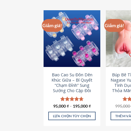
Giảm giá!
Giảm giá!
Bao Cao Su Đôn Dên
Búp Bê T
Khúc Giữa – Bí Quyết
Nagase Yu
“Chạm Đỉnh” Sung
Tình Dụ
Sướng Cho Cặp Đôi
Thỏa Mãn
95,000
Được xếp
₫
–
195,000
₫
995,00
Đượ
hạng
4.70
hạn
5 sao
5 s
LỰA CHỌN TÙY CHỌN
THÊM VÀ
Sản
phẩm