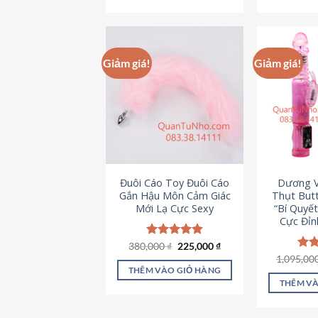
495,000 ₫.
Giảm giá!
Giảm giá!
Đuôi Cáo Toy Đuôi Cáo
Dương V
Gắn Hậu Môn Cảm Giác
Thụt Butt
Mới Lạ Cực Sexy
“Bí Quyế
Cực Đỉn
Giá
Giá
380,000
Được xếp
₫
225,000
₫
gốc
hiện
hạng
4.88
1,095,00
Đượ
là:
tại
5 sao
hạn
THÊM VÀO GIỎ HÀNG
380,000 ₫.
là:
5 s
THÊM VÀ
225,000 ₫.