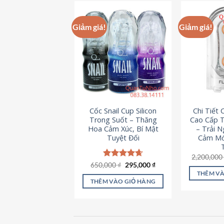
này
có
Giảm giá!
Giảm giá!
nhiều
biến
thể.
Các
tùy
chọn
có
Cốc Snail Cup Silicon
Chi Tiết
thể
Trong Suốt – Thăng
Cao Cấp T
được
Hoa Cảm Xúc, Bí Mật
– Trải 
chọn
Tuyệt Đối
Cảm Mớ
trên
2,200,00
trang
Giá
Giá
650,000
Được xếp
₫
295,000
₫
sản
gốc
hiện
hạng
4.69
THÊM VÀ
là:
tại
5 sao
phẩm
THÊM VÀO GIỎ HÀNG
650,000 ₫.
là:
295,000 ₫.