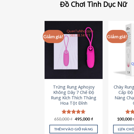
Đồ Chơi Tình Dục Nữ
Giảm giá!
Giảm giá!
Trứng Rung Aphojoy
Chày Rung
Không Dây 7 Chế Độ
Cấp Độ 
Rung Kích Thích Thăng
Nàng Chạ
Hoa Tột Đỉnh
Giá
Giá
650,000
Được xếp
₫
495,000
₫
100,000
Đượ
gốc
hiện
hạng
4.72
hạn
là:
tại
5 sao
5 s
THÊM VÀO GIỎ HÀNG
LỰA CHỌ
650,000 ₫.
là: