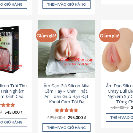
là:
tại
ao
5 sao
O GIỎ HÀNG
THÊM VÀO GIỎ HÀNG
995,000 ₫.
là:
645,000 ₫.
Giảm giá!
Giảm giá!
licon Trái Tim
Âm Đạo Giả Silicon Aika
Âm Đạo Silic
– Trải Nghiệm
Cầm Tay – Chân Thật,
Crazy Bull El
ảm Đỉnh Cao
An Toàn Giúp Bạn Đạt
Nghiệm Sự 
Khoái Cảm Tối Đa
Từng Chi
G
545,000
₫
g
Giá
Giá
0
c xếp
₫
545,000
₫
l
gốc
hiện
g
4.70
Giá
Giá
499,000
Được xếp
₫
295,000
₫
THÊM VÀO 
5
là:
tại
gốc
hiện
ao
hạng
4.75
O GIỎ HÀNG
750,000 ₫.
là:
là:
tại
5 sao
THÊM VÀO GIỎ HÀNG
545,000 ₫.
499,000 ₫.
là: