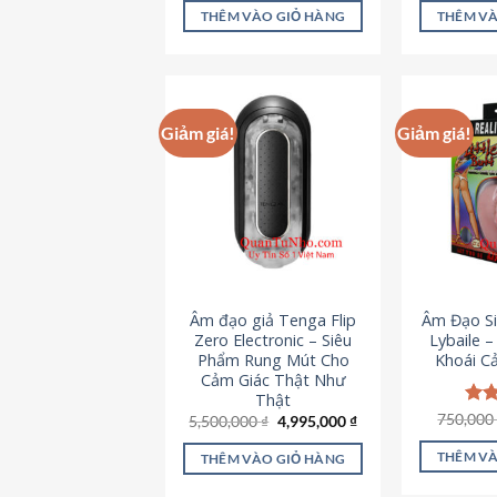
là:
tại
5 sao
5 s
THÊM VÀO GIỎ HÀNG
THÊM VÀ
715,000 ₫.
là:
645,000 ₫.
Giảm giá!
Giảm giá!
Âm đạo giả Tenga Flip
Âm Đạo Si
Zero Electronic – Siêu
Lybaile 
Phẩm Rung Mút Cho
Khoái C
Cảm Giác Thật Như
Thật
750,00
Đượ
Giá
Giá
5,500,000
₫
4,995,000
₫
gốc
hiện
hạn
là:
tại
5 s
THÊM VÀ
THÊM VÀO GIỎ HÀNG
5,500,000 ₫.
là:
4,995,000 ₫.