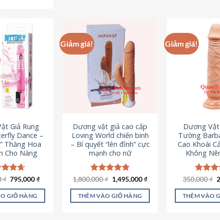
Sản
phẩm
p
phẩm
này
n
này
có
c
có
nhiều
n
Giảm giá!
Giảm giá!
nhiều
biến
b
biến
thể.
th
thể.
Các
C
Các
tùy
t
tùy
chọn
c
chọn
có
c
có
thể
t
ật Giả Rung
Dương vật giả cao cấp
Dương Vật
thể
được
đ
erfly Dance –
Loving World chiến binh
Tường Barba
được
chọn
c
t” Thăng Hoa
– Bí quyết “lên đỉnh” cực
Cao Khoái C
chọn
h Cho Nàng
mạnh cho nữ
Không Nê
trên
t
trên
trang
t
trang
sản
s
Giá
Giá
Giá
Giá
G
0
c xếp
₫
795,000
₫
1,800,000
Được xếp
₫
1,495,000
₫
350,000
Được x
₫
sản
gốc
hiện
gốc
hiện
g
g
4.65
hạng
4.89
hạng
4
phẩm
p
là:
tại
là:
tại
l
ao
5 sao
5 sao
phẩm
O GIỎ HÀNG
THÊM VÀO GIỎ HÀNG
THÊM VÀO 
1,095,000 ₫.
là:
1,800,000 ₫.
là:
3
795,000 ₫.
1,495,000 ₫.