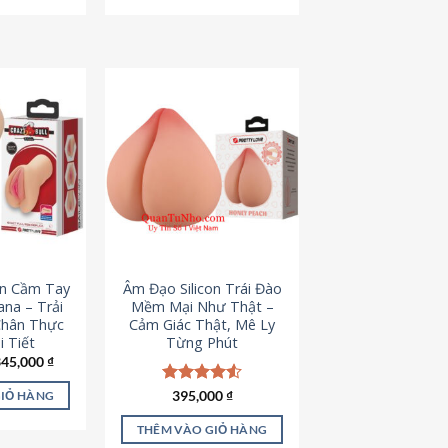
795,000 ₫.
545,000 ₫.
on Cầm Tay
Âm Đạo Silicon Trái Đào
iana – Trải
Mềm Mại Như Thật –
Chân Thực
Cảm Giác Thật, Mê Ly
 Tiết
Từng Phút
iá
Giá
345,000
₫
ốc
hiện
à:
tại
Được xếp
395,000
₫
GIỎ HÀNG
45,000 ₫.
là:
hạng
4.53
345,000 ₫.
5 sao
THÊM VÀO GIỎ HÀNG