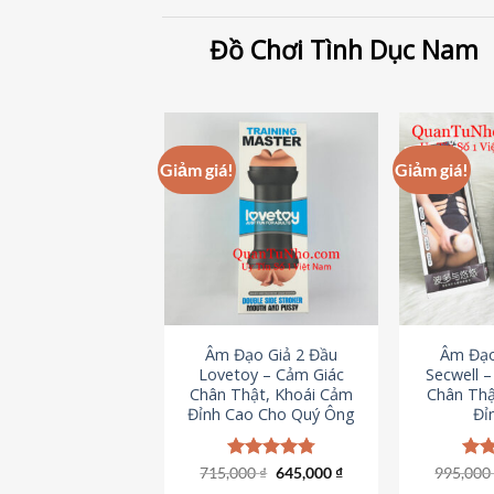
Đồ Chơi Tình Dục Nam
Giảm giá!
Giảm giá!
Âm Đạo Giả 2 Đầu
Âm Đạo
Lovetoy – Cảm Giác
Secwell 
Chân Thật, Khoái Cảm
Chân Thậ
Đỉnh Cao Cho Quý Ông
Đỉ
Giá
Giá
715,000
Được xếp
₫
645,000
₫
995,00
Đượ
gốc
hiện
hạng
4.79
hạn