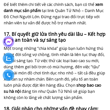
Để biết thêm chi tiết về các chính sách, bạn có thể
xem
danh mục sản phẩm
tại link Quân Tử Nhỏ – Danh Mục
Đồ Chơi Người Lớn. Đừng ngại trao đổi trực tiếp với
nhân viên tư vấn để được hỗ trợ nhanh nhất.
17. Bí quyết giữ lửa tình yêu dài lâu – Kết hợp
giữa an toàn và sự sáng tạo
Một trong những “chìa khóa” giúp bạn luôn hứng thú
trong đời sống vợ chồng, tình nhân là liên tục thay đổi,
tìm tòi sáng tạo. Từ việc thử các loại bao cao su mới,
dùng thêm gel bôi trơn có mùi hương, đến việc “tậu”
một vài món đồ chơi tình dục nho nhỏ – tất cả đều giúp
xóa tan sự nhàm chán. Bên cạnh đó, yếu tố an toàn
luôn phải được đặt lên hàng đầu. Chọn
shop bao cao
su hà nội
đáng tin như Quân Tử Nhỏ sẽ giúp bạn
không còn lo lắng về chất lượng sản phẩm.
18. Giải pháp cho những vấn đề nhạy cảm: