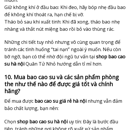
Giữ không khí ở đầu bao: Khi đeo, hãy bóp nhẹ đầu bao
để không khí thoát ra, hạn chế bị vỡ.
Tháo bỏ sau khi xuất tinh: Khi đã xong, tháo bao nhẹ
nhàng và thắt nút miệng bao rồi bỏ vào thùng rác.
Những chi tiết tuy nhỏ nhưng vô cùng quan trọng để
tránh các tình huống “tai nạn” ngoài ý muốn. Nếu còn
bỡ ngỡ, bạn có thể nhờ đội ngũ tư vấn tại
shop bao cao
su hà nội
Quân Tử Nhỏ hướng dẫn tỉ mỉ hơn.
10. Mua bao cao su và các sản phẩm phòng
the như thế nào để được giá tốt và chính
hãng?
Để mua được
bao cao su giá rẻ hà nội
nhưng vẫn đảm
bảo chất lượng, bạn nên:
Chọn
shop bao cao su hà nội
uy tín: Đây là bước đầu
tiên, tránh những nơi không rõ xuất xứ sản phẩm.