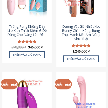
Trứng Rung Không Dây
Dương Vật Giả Nhiệt Hot
Lilo Kích Thích Điểm G Dễ
Bunny Chính Hãng: Rung
Dàng Cho Nàng Lên Đỉnh
Thụt Mạnh Mẽ, Ấm Nóng
Như Thật
Giá
Giá
590,000
Được xếp
₫
345,000
₫
gốc
hiện
hạng
4.79
Được xếp
1,245,000
₫
là:
tại
5 sao
THÊM VÀO GIỎ HÀNG
hạng
4.73
590,000 ₫.
là:
5 sao
THÊM VÀO GIỎ HÀNG
345,000 ₫.
Giảm giá!
Giảm giá!