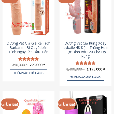
Dương Vật Giả Giá Rẻ Trơn
Dương Vật Giả Rung Xoay
Barbara – Bí Quyết Lên
Lybaile 48 Độ – Thăng Hoa
Đỉnh Ngay Lần Đầu Tiên
Cực Đỉnh Với 120 Chế Độ
Rung
Giá
Giá
390,000
Được xếp
₫
295,000
₫
gốc
hiện
hạng
4.90
Giá
Giá
1,400,000
Được xếp
₫
1,195,000
₫
là:
tại
gốc
hiện
5 sao
THÊM VÀO GIỎ HÀNG
hạng
4.62
390,000 ₫.
là:
là:
tại
5 sao
THÊM VÀO GIỎ HÀNG
295,000 ₫.
1,400,000 ₫.
là:
1,195
Giảm giá!
Giảm giá!