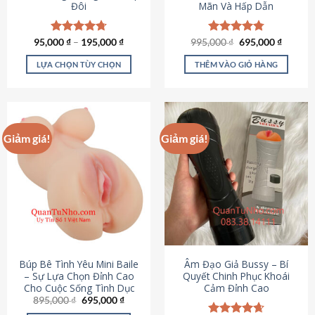
Đôi
Mãn Và Hấp Dẫn
Giá
Giá
95,000
Được xếp
₫
–
195,000
₫
995,000
Được xếp
₫
695,000
₫
gốc
hiện
hạng
4.70
hạng
4.80
là:
tại
5 sao
5 sao
LỰA CHỌN TÙY CHỌN
THÊM VÀO GIỎ HÀNG
995,000 ₫.
là:
695,000
Sản
phẩm
này
có
Giảm giá!
Giảm giá!
nhiều
biến
thể.
Các
tùy
chọn
có
thể
được
Búp Bê Tình Yêu Mini Baile
Âm Đạo Giả Bussy – Bí
chọn
– Sự Lựa Chọn Đỉnh Cao
Quyết Chinh Phục Khoái
Cho Cuộc Sống Tình Dục
Cảm Đỉnh Cao
trên
Giá
Giá
895,000
₫
695,000
₫
trang
gốc
hiện