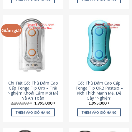
430,000 ₫.
là:
650,000 ₫.
là:
195,000 ₫.
295,000
Giảm giá!
Chi Tiết Cốc Thủ Dâm Cao
Cốc Thủ Dâm Cao Cấp
Cấp Tenga Flip Orb – Trải
Tenga Flip ORB Pastaio –
Nghiệm Khoái Cảm Mới Mẻ
Kích Thích Mạnh Mẽ, Dễ
Và An Toàn
Gây “Nghiện”
Giá
Giá
2,200,000
₫
1,995,000
₫
1,995,000
₫
gốc
hiện
là:
tại
THÊM VÀO GIỎ HÀNG
THÊM VÀO GIỎ HÀNG
2,200,000 ₫.
là:
1,995,000 ₫.