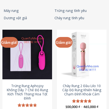
Máy rung
Trứng rung tình yêu
Dương vật giả
Chày rung tình yêu
Giảm giá!
Giảm giá!
Trứng Rung Aphojoy
Chày Rung 2 Đầu Lilo 10
Không Dây 7 Chế Độ Rung
Cấp Độ Rung Khiến Nàng
Kích Thích Thăng Hoa Tột
Chạm Đỉnh Khoái Cảm
Đỉnh
100,000
Được xếp
₫
–
465,000
₫