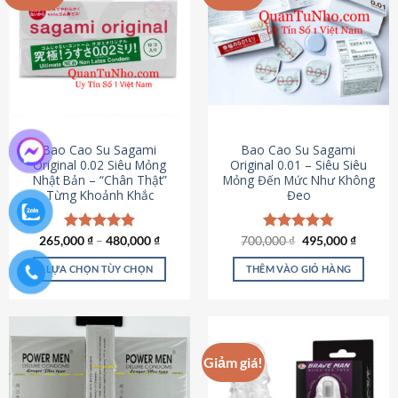
chọn
trên
trang
sản
phẩm
Bao Cao Su Sagami
Bao Cao Su Sagami
Original 0.02 Siêu Mỏng
Original 0.01 – Siêu Siêu
Nhật Bản – “Chân Thật”
Mỏng Đến Mức Như Không
Từng Khoảnh Khắc
Đeo
Giá
Giá
265,000
Được xếp
₫
–
480,000
₫
700,000
Được xếp
₫
495,000
₫
gốc
hiện
hạng
4.87
hạng
4.83
là:
tại
5 sao
5 sao
LỰA CHỌN TÙY CHỌN
THÊM VÀO GIỎ HÀNG
700,000 ₫.
là:
495,000
Sản
phẩm
này
có
Giảm giá!
nhiều
biến