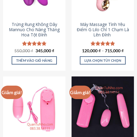
Trứng Rung Không Dây
Máy Massage Tình Yêu
Mannuo Cho Nàng Thăng
Điểm G Lilo Chỉ 1 Chạm Là
Hoa Tột Đỉnh
Lên Đỉnh
Giá
Giá
550,000
Được xếp
₫
345,000
₫
120,000
Được xếp
₫
–
715,000
₫
gốc
hiện
hạng
4.81
hạng
4.85
là:
tại
5 sao
5 sao
THÊM VÀO GIỎ HÀNG
LỰA CHỌN TÙY CHỌN
550,000 ₫.
là:
345,000 ₫.
Sản
phẩm
này
có
Giảm giá!
Giảm giá!
nhiều
biến
thể.
Các
tùy
chọn
có