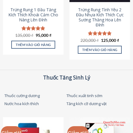
thể
được
Trứng Rung 1 Đầu Tăng
Trứng Rung Tình Yêu 2
chọn
Kích Thích Khoái Cảm Cho
Đầu Nhựa Kích Thích Cực
Nàng Lên Đỉnh
Sướng Thăng Hoa Lên
trên
Đỉnh
trang
sản
Giá
Giá
135,000
Được xếp
₫
95,000
₫
phẩm
gốc
hiện
hạng
4.87
Giá
Giá
220,000
Được xếp
₫
125,000
₫
là:
tại
gốc
hiện
5 sao
THÊM VÀO GIỎ HÀNG
hạng
4.79
135,000 ₫.
là:
là:
tại
5 sao
THÊM VÀO GIỎ HÀNG
95,000 ₫.
220,000 ₫.
là:
125,000
Thuốc Tăng Sinh Lý
Thuốc cường dương
Thuốc xuất tinh sớm
Nước hoa kích thích
Tăng kích cỡ dương vật
Giảm giá!
Giảm giá!