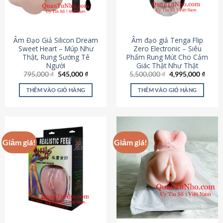
Âm Đạo Giả Silicon Dream
Âm đạo giả Tenga Flip
Sweet Heart – Múp Như
Zero Electronic – Siêu
Thật, Rung Sướng Tê
Phẩm Rung Mút Cho Cảm
Người
Giác Thật Như Thật
Giá
Giá
Giá
Giá
795,000
₫
545,000
₫
5,500,000
₫
4,995,000
₫
gốc
hiện
gốc
hiện
là:
tại
là:
tại
THÊM VÀO GIỎ HÀNG
THÊM VÀO GIỎ HÀNG
795,000 ₫.
là:
5,500,000 ₫.
là:
545,000 ₫.
4,995
Giảm giá!
Giảm giá!