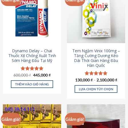
Dynamo Delay – Chai
Tem Ngậm Vinix 100mg –
Thuốc Xịt Chống Xuất Tinh
Tăng Cường Dương Kéo
Sớm Hàng Đầu Tại Mỹ
Dài Thời Gian Hàng Đầu
Hàn Quốc
Giá
Giá
600,000
Được xếp
₫
445,000
₫
gốc
hiện
hạng
5.00
130,000
Được xếp
₫
–
2,100,000
₫
là:
tại
5 sao
THÊM VÀO GIỎ HÀNG
hạng
5.00
600,000 ₫.
là:
5 sao
LỰA CHỌN TÙY CHỌN
445,000 ₫.
Sản
phẩm
này
có
Giảm giá!
Giảm giá!
nhiều
biến