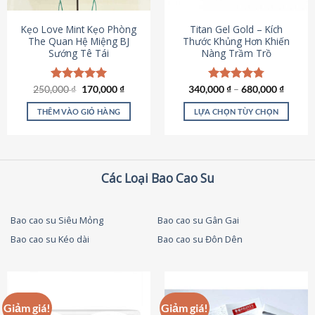
thể
được
Kẹo Love Mint Kẹo Phòng
Titan Gel Gold – Kích
chọn
The Quan Hệ Miệng BJ
Thước Khủng Hơn Khiến
Sướng Tê Tái
Nàng Trầm Trồ
trên
trang
sản
Giá
Giá
250,000
Được xếp
₫
170,000
₫
340,000
Được xếp
₫
–
680,000
₫
phẩm
gốc
hiện
hạng
5.00
hạng
4.79
là:
tại
5 sao
5 sao
THÊM VÀO GIỎ HÀNG
LỰA CHỌN TÙY CHỌN
250,000 ₫.
là:
170,000 ₫.
Sản
phẩm
này
có
Các Loại Bao Cao Su
nhiều
biến
thể.
Bao cao su Siêu Mỏng
Bao cao su Gân Gai
Các
Bao cao su Kéo dài
Bao cao su Đôn Dên
tùy
chọn
có
thể
được
Giảm giá!
Giảm giá!