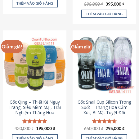
sản
là:
tại
THÊM VÀO GIỎ HÀNG
Giá
Giá
595,000
Được xếp
₫
395,000
₫
895,000 ₫.
là:
phẩm
gốc
hiện
hạng
4.64
695,000 ₫.
là:
tại
5 sao
THÊM VÀO GIỎ HÀNG
595,000 ₫.
là:
395,000
Giảm giá!
Giảm giá!
Cốc Qing – Thiết Kế Ngụy
Cốc Snail Cup Silicon Trong
Trang, Siêu Mềm Mại, Trải
Suốt – Thăng Hoa Cảm
Nghiệm Thăng Hoa
Xúc, Bí Mật Tuyệt Đối
Giá
Giá
Giá
Giá
430,000
Được xếp
₫
195,000
₫
650,000
Được xếp
₫
295,000
₫
gốc
hiện
gốc
hiện
hạng
4.78
hạng
4.69
là:
tại
là:
tại
5 sao
5 sao
THÊM VÀO GIỎ HÀNG
THÊM VÀO GIỎ HÀNG