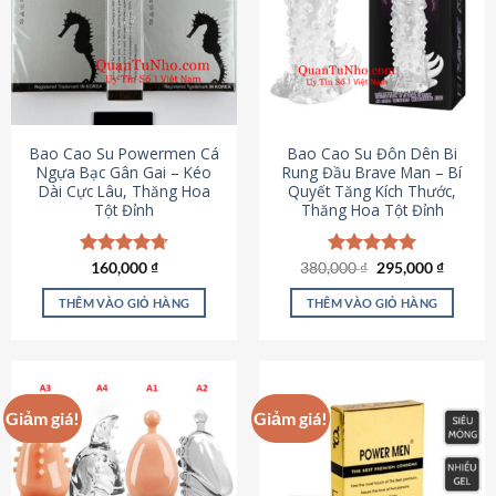
thể.
Các
tùy
chọn
có
thể
được
Bao Cao Su Powermen Cá
Bao Cao Su Đôn Dên Bi
chọn
Ngựa Bạc Gân Gai – Kéo
Rung Đầu Brave Man – Bí
Dài Cực Lâu, Thăng Hoa
Quyết Tăng Kích Thước,
trên
Tột Đỉnh
Thăng Hoa Tột Đỉnh
trang
sản
phẩm
Giá
Giá
Được xếp
160,000
₫
380,000
Được xếp
₫
295,000
₫
gốc
hiện
hạng
4.73
hạng
5.00
là:
tại
5 sao
5 sao
THÊM VÀO GIỎ HÀNG
THÊM VÀO GIỎ HÀNG
380,000 ₫.
là:
295,000
Giảm giá!
Giảm giá!