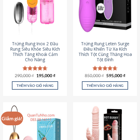
Trứng Rung Inox 2 Đầu
Trứng Rung Leten Surge
Rung Siêu Khỏe Siêu Kích
Điều Khiển Từ Xa Kích
Thích Tăng Khoái Cảm
Thích Tột Cùng Thăng Hoa
Cho Nàng
Tột Đỉnh
Giá
Giá
Giá
Giá
290,000
Được xếp
₫
195,000
₫
850,000
Được xếp
₫
595,000
₫
gốc
hiện
gốc
hiện
hạng
4.64
hạng
4.69
là:
tại
là:
tại
5 sao
5 sao
THÊM VÀO GIỎ HÀNG
THÊM VÀO GIỎ HÀNG
290,000 ₫.
là:
850,000 ₫.
là:
195,000 ₫.
595,000
Giảm giá!