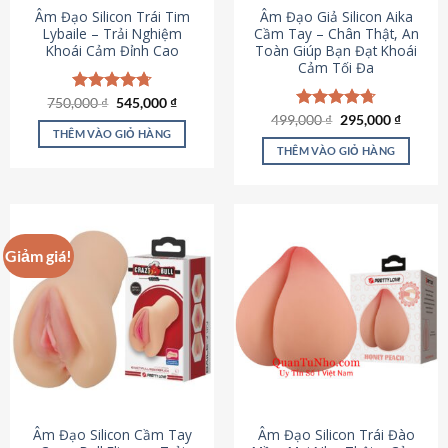
Âm Đạo Silicon Trái Tim
Âm Đạo Giả Silicon Aika
Lybaile – Trải Nghiệm
Cầm Tay – Chân Thật, An
Khoái Cảm Đỉnh Cao
Toàn Giúp Bạn Đạt Khoái
Cảm Tối Đa
Giá
Giá
750,000
Được xếp
₫
545,000
₫
gốc
hiện
hạng
4.70
Giá
Giá
499,000
Được xếp
₫
295,000
₫
là:
tại
gốc
hiện
5 sao
THÊM VÀO GIỎ HÀNG
hạng
4.75
750,000 ₫.
là:
là:
tại
5 sao
THÊM VÀO GIỎ HÀNG
545,000 ₫.
499,000 ₫.
là:
295,000
Giảm giá!
Âm Đạo Silicon Cầm Tay
Âm Đạo Silicon Trái Đào