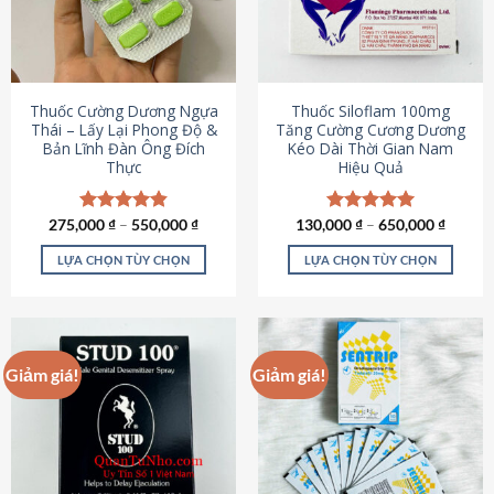
tùy
tùy
chọn
chọn
có
có
thể
thể
được
được
Thuốc Cường Dương Ngựa
Thuốc Siloflam 100mg
chọn
chọn
Thái – Lấy Lại Phong Độ &
Tăng Cường Cương Dương
Bản Lĩnh Đàn Ông Đích
Kéo Dài Thời Gian Nam
trên
trên
Thực
Hiệu Quả
trang
trang
sản
sản
phẩm
phẩm
275,000
Được xếp
₫
–
550,000
₫
130,000
Được xếp
₫
–
650,000
₫
hạng
4.87
hạng
5.00
5 sao
5 sao
LỰA CHỌN TÙY CHỌN
LỰA CHỌN TÙY CHỌN
Sản
Sản
phẩm
phẩm
này
này
có
có
Giảm giá!
Giảm giá!
nhiều
nhiều
biến
biến
thể.
thể.
Các
Các
tùy
tùy
chọn
chọn