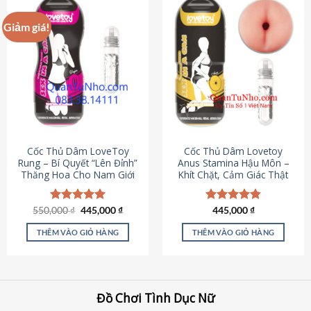
Giảm giá!
Cốc Thủ Dâm LoveToy
Cốc Thủ Dâm Lovetoy
Rung – Bí Quyết “Lên Đỉnh”
Anus Stamina Hậu Môn –
Thăng Hoa Cho Nam Giới
Khít Chặt, Cảm Giác Thật
Giá
Giá
550,000
Được xếp
₫
445,000
₫
Được xếp
445,000
₫
gốc
hiện
hạng
5.00
hạng
4.84
là:
tại
5 sao
5 sao
THÊM VÀO GIỎ HÀNG
THÊM VÀO GIỎ HÀNG
550,000 ₫.
là:
445,000 ₫.
Đồ Chơi Tình Dục Nữ