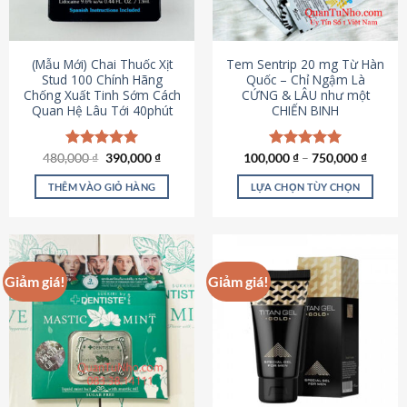
có
có
thể
thể
được
được
(Mẫu Mới) Chai Thuốc Xịt
Tem Sentrip 20 mg Từ Hàn
chọn
chọn
Stud 100 Chính Hãng
Quốc – Chỉ Ngậm Là
Chống Xuất Tinh Sớm Cách
CỨNG & LÂU như một
trên
trên
Quan Hệ Lâu Tới 40phút
CHIẾN BINH
trang
trang
sản
sản
phẩm
phẩm
Giá
Giá
480,000
Được xếp
₫
390,000
₫
100,000
Được xếp
₫
–
750,000
₫
gốc
hiện
hạng
5.00
hạng
5.00
là:
tại
5 sao
5 sao
THÊM VÀO GIỎ HÀNG
LỰA CHỌN TÙY CHỌN
480,000 ₫.
là:
390,000 ₫.
Sản
phẩm
này
có
Giảm giá!
Giảm giá!
nhiều
biến
thể.
Các
tùy
chọn
có