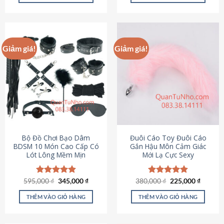
Sản
Sản
phẩm
phẩm
này
này
có
có
Giảm giá!
Giảm giá!
nhiều
nhiều
biến
biến
thể.
thể.
Các
Các
tùy
tùy
chọn
chọn
có
có
thể
thể
được
được
Bộ Đồ Chơi Bạo Dâm
Đuôi Cáo Toy Đuôi Cáo
chọn
chọn
BDSM 10 Món Cao Cấp Có
Gắn Hậu Môn Cảm Giác
Lót Lông Mềm Mịn
Mới Lạ Cực Sexy
trên
trên
trang
trang
sản
sản
Giá
Giá
Giá
Giá
595,000
Được xếp
₫
345,000
₫
380,000
Được xếp
₫
225,000
₫
phẩm
phẩm
gốc
hiện
gốc
hiện
hạng
4.88
hạng
4.88
là:
tại
là:
tại
5 sao
5 sao
THÊM VÀO GIỎ HÀNG
THÊM VÀO GIỎ HÀNG
595,000 ₫.
là:
380,000 ₫.
là:
345,000 ₫.
225,000