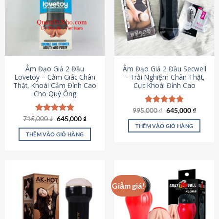
Âm Đạo Giả 2 Đầu
Âm Đạo Giả 2 Đầu Secwell
Lovetoy – Cảm Giác Chân
– Trải Nghiệm Chân Thật,
Thật, Khoái Cảm Đỉnh Cao
Cực Khoái Đỉnh Cao
Cho Quý Ông
Giá
Giá
995,000
Được xếp
₫
645,000
₫
gốc
hiện
Giá
Giá
hạng
4.88
715,000
Được xếp
₫
645,000
₫
là:
tại
gốc
hiện
5 sao
THÊM VÀO GIỎ HÀNG
hạng
4.79
995,000 ₫.
là:
là:
tại
5 sao
THÊM VÀO GIỎ HÀNG
645,000
715,000 ₫.
là:
645,000 ₫.
Giảm giá!