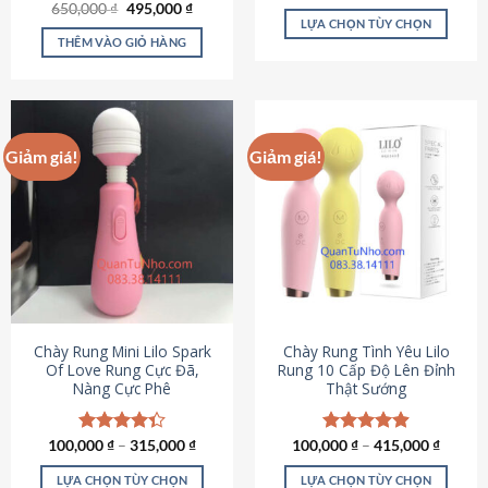
Giá
Giá
hạng
4.80
650,000
Được xếp
₫
495,000
₫
gốc
hiện
5 sao
LỰA CHỌN TÙY CHỌN
hạng
4.72
là:
tại
5 sao
THÊM VÀO GIỎ HÀNG
Sản
650,000 ₫.
là:
495,000 ₫.
phẩm
này
có
nhiều
Giảm giá!
Giảm giá!
biến
thể.
Các
tùy
chọn
có
thể
được
chọn
Chày Rung Mini Lilo Spark
Chày Rung Tình Yêu Lilo
Of Love Rung Cực Đã,
Rung 10 Cấp Độ Lên Đỉnh
trên
Nàng Cực Phê
Thật Sướng
trang
sản
phẩm
100,000
Được xếp
₫
–
315,000
₫
100,000
Được xếp
₫
–
415,000
₫
hạng
4.33
hạng
4.94
5 sao
5 sao
LỰA CHỌN TÙY CHỌN
LỰA CHỌN TÙY CHỌN