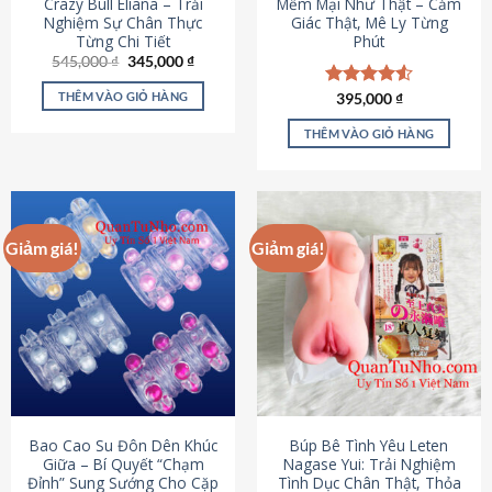
Crazy Bull Eliana – Trải
Mềm Mại Như Thật – Cảm
Nghiệm Sự Chân Thực
Giác Thật, Mê Ly Từng
Từng Chi Tiết
Phút
Giá
Giá
545,000
₫
345,000
₫
gốc
hiện
là:
tại
THÊM VÀO GIỎ HÀNG
Được xếp
395,000
₫
545,000 ₫.
là:
hạng
4.53
345,000 ₫.
5 sao
THÊM VÀO GIỎ HÀNG
Giảm giá!
Giảm giá!
Bao Cao Su Đôn Dên Khúc
Búp Bê Tình Yêu Leten
Giữa – Bí Quyết “Chạm
Nagase Yui: Trải Nghiệm
Đỉnh” Sung Sướng Cho Cặp
Tình Dục Chân Thật, Thỏa