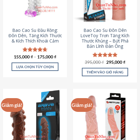
tùy
chọn
có
thể
được
Bao Cao Su Đầu Rồng:
Bao Cao Su Đôn Dên
chọn
Đôn Dên, Tăng Kích Thước
LoveToy Trơn Tăng Kích
& Kích Thích Khoái Cảm
Thước Khủng – Bứt Phá
trên
Bản Lĩnh Đàn Ông
trang
sản
155,000
Được xếp
₫
–
175,000
₫
phẩm
hạng
4.69
Giá
Giá
395,000
Được xếp
₫
295,000
₫
gốc
hiện
5 sao
LỰA CHỌN TÙY CHỌN
hạng
4.82
là:
tại
5 sao
THÊM VÀO GIỎ HÀNG
Sản
395,000 ₫.
là:
295,000
phẩm
này
có
nhiều
Giảm giá!
Giảm giá!
biến
thể.
Các
tùy
chọn
có