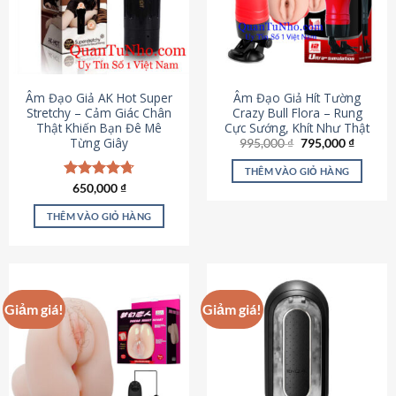
Âm Đạo Giả AK Hot Super
Âm Đạo Giả Hít Tường
Stretchy – Cảm Giác Chân
Crazy Bull Flora – Rung
Thật Khiến Bạn Đê Mê
Cực Sướng, Khít Như Thật
Từng Giây
Giá
Giá
995,000
₫
795,000
₫
gốc
hiện
là:
tại
THÊM VÀO GIỎ HÀNG
995,000 ₫.
là:
Được xếp
650,000
₫
795,000
hạng
4.75
5 sao
THÊM VÀO GIỎ HÀNG
Giảm giá!
Giảm giá!