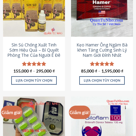
thể.
Các
tùy
chọn
có
thể
được
Sìn Sú Chống Xuất Tinh
Kẹo Hamer Ông Ngậm Bà
chọn
Sớm Hiệu Quả – Bí Quyết
khen Tăng Cường Sinh Lý
Phòng The Của Người Ê Đê
Nam Giới Đỉnh Nhất
trên
trang
sản
155,000
Được xếp
₫
–
295,000
₫
85,000
Được xếp
₫
–
1,595,000
₫
phẩm
hạng
4.95
hạng
5.00
5 sao
5 sao
LỰA CHỌN TÙY CHỌN
LỰA CHỌN TÙY CHỌN
Sản
Sản
phẩm
phẩm
này
này
có
có
Giảm giá!
Giảm giá!
nhiều
nhiều
biến
biến
thể.
thể.
Các
Các