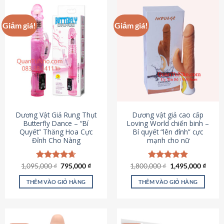
Giảm giá!
Giảm giá!
Dương Vật Giả Rung Thụt
Dương vật giả cao cấp
Butterfly Dance – “Bí
Loving World chiến binh –
Quyết” Thăng Hoa Cực
Bí quyết “lên đỉnh” cực
Đỉnh Cho Nàng
mạnh cho nữ
Giá
Giá
Giá
Giá
1,095,000
Được xếp
₫
795,000
₫
1,800,000
Được xếp
₫
1,495,000
₫
gốc
hiện
gốc
hiện
hạng
4.65
hạng
4.89
là:
tại
là:
tại
5 sao
5 sao
THÊM VÀO GIỎ HÀNG
THÊM VÀO GIỎ HÀNG
1,095,000 ₫.
là:
1,800,000 ₫.
là:
795,000 ₫.
1,495