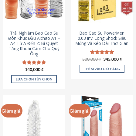
Trải Nghiệm Bao Cao Su
Bao Cao Su PowerMen
Đôn Khúc Đầu Aichao A1 –
0.03 Invi Long Shock Siêu
A4 Từ A Đến Z: Bí Quyết
Mỏng Và Kéo Dài Thời Gian
Tăng Khoái Cảm Cho Quý
Ông
Giá
Giá
500,000
Được xếp
₫
345,000
₫
gốc
hiện
hạng
4.85
là:
tại
5 sao
THÊM VÀO GIỎ HÀNG
Được xếp
140,000
₫
500,000 ₫.
là:
hạng
4.88
345,000
5 sao
LỰA CHỌN TÙY CHỌN
Sản
phẩm
này
có
Giảm giá!
Giảm giá!
nhiều
biến
thể.
Các