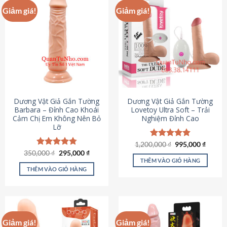
Giảm giá!
Giảm giá!
Dương Vật Giả Gắn Tường
Dương Vật Giả Gắn Tường
Barbara – Đỉnh Cao Khoái
Lovetoy Ultra Soft – Trải
Cảm Chị Em Không Nên Bỏ
Nghiệm Đỉnh Cao
Lỡ
Giá
Giá
1,200,000
Được xếp
₫
995,000
₫
gốc
hiện
Giá
Giá
hạng
4.82
350,000
Được xếp
₫
295,000
₫
là:
tại
gốc
hiện
5 sao
THÊM VÀO GIỎ HÀNG
hạng
4.79
1,200,000 ₫.
là:
là:
tại
5 sao
THÊM VÀO GIỎ HÀNG
995,00
350,000 ₫.
là:
295,000 ₫.
Giảm giá!
Giảm giá!