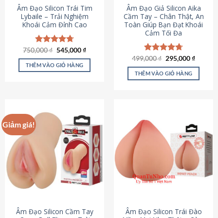
Âm Đạo Silicon Trái Tim
Âm Đạo Giả Silicon Aika
Lybaile – Trải Nghiệm
Cầm Tay – Chân Thật, An
Khoái Cảm Đỉnh Cao
Toàn Giúp Bạn Đạt Khoái
Cảm Tối Đa
Giá
Giá
750,000
Được xếp
₫
545,000
₫
gốc
hiện
hạng
4.70
Giá
Giá
499,000
Được xếp
₫
295,000
₫
là:
tại
gốc
hiện
5 sao
THÊM VÀO GIỎ HÀNG
hạng
4.75
750,000 ₫.
là:
là:
tại
5 sao
THÊM VÀO GIỎ HÀNG
545,000 ₫.
499,000 ₫.
là:
295,000
Giảm giá!
Âm Đạo Silicon Cầm Tay
Âm Đạo Silicon Trái Đào