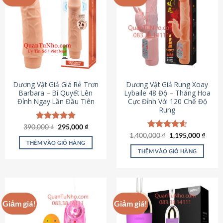
Dương Vật Giả Giá Rẻ Trơn
Dương Vật Giả Rung Xoay
Barbara – Bí Quyết Lên
Lybaile 48 Độ – Thăng Hoa
Đỉnh Ngay Lần Đầu Tiên
Cực Đỉnh Với 120 Chế Độ
Rung
Giá
Giá
390,000
Được xếp
₫
295,000
₫
gốc
hiện
hạng
4.90
Giá
Giá
1,400,000
Được xếp
₫
1,195,000
₫
là:
tại
gốc
hiện
5 sao
THÊM VÀO GIỎ HÀNG
hạng
4.62
390,000 ₫.
là:
là:
tại
5 sao
THÊM VÀO GIỎ HÀNG
295,000 ₫.
1,400,000 ₫.
là:
1,195
Giảm giá!
Giảm giá!