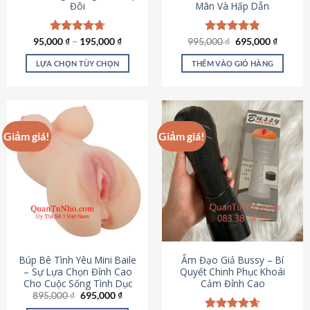
Đôi
Mãn Và Hấp Dẫn
Giá
Giá
95,000
Được xếp
₫
–
195,000
₫
995,000
Được xếp
₫
695,000
₫
gốc
hiện
hạng
4.70
hạng
4.80
là:
tại
5 sao
5 sao
LỰA CHỌN TÙY CHỌN
THÊM VÀO GIỎ HÀNG
995,000 ₫.
là:
695,000
Sản
phẩm
này
có
Giảm giá!
Giảm giá!
nhiều
biến
thể.
Các
tùy
chọn
có
thể
được
Búp Bê Tình Yêu Mini Baile
Âm Đạo Giả Bussy – Bí
chọn
– Sự Lựa Chọn Đỉnh Cao
Quyết Chinh Phục Khoái
Cho Cuộc Sống Tình Dục
Cảm Đỉnh Cao
trên
Giá
Giá
895,000
₫
695,000
₫
trang
gốc
hiện