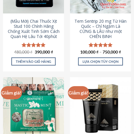
có
có
thể
thể
được
được
(Mẫu Mới) Chai Thuốc Xịt
Tem Sentrip 20 mg Từ Hàn
chọn
chọn
Stud 100 Chính Hãng
Quốc – Chỉ Ngậm Là
Chống Xuất Tinh Sớm Cách
CỨNG & LÂU như một
trên
trên
Quan Hệ Lâu Tới 40phút
CHIẾN BINH
trang
trang
sản
sản
phẩm
phẩm
Giá
Giá
480,000
Được xếp
₫
390,000
₫
100,000
Được xếp
₫
–
750,000
₫
gốc
hiện
hạng
5.00
hạng
5.00
là:
tại
5 sao
5 sao
THÊM VÀO GIỎ HÀNG
LỰA CHỌN TÙY CHỌN
480,000 ₫.
là:
390,000 ₫.
Sản
phẩm
này
có
Giảm giá!
Giảm giá!
nhiều
biến
thể.
Các
tùy
chọn
có