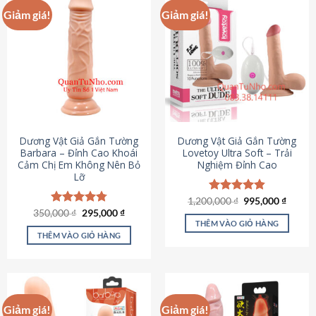
Giảm giá!
Giảm giá!
Dương Vật Giả Gắn Tường
Dương Vật Giả Gắn Tường
Barbara – Đỉnh Cao Khoái
Lovetoy Ultra Soft – Trải
Cảm Chị Em Không Nên Bỏ
Nghiệm Đỉnh Cao
Lỡ
Giá
Giá
1,200,000
Được xếp
₫
995,000
₫
gốc
hiện
Giá
Giá
hạng
4.82
350,000
Được xếp
₫
295,000
₫
là:
tại
gốc
hiện
5 sao
THÊM VÀO GIỎ HÀNG
hạng
4.79
1,200,000 ₫.
là:
là:
tại
5 sao
THÊM VÀO GIỎ HÀNG
995,00
350,000 ₫.
là:
295,000 ₫.
Giảm giá!
Giảm giá!