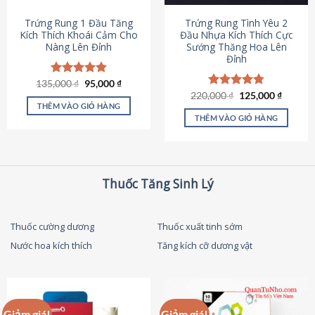
thể
được
Trứng Rung 1 Đầu Tăng
Trứng Rung Tình Yêu 2
chọn
Kích Thích Khoái Cảm Cho
Đầu Nhựa Kích Thích Cực
Nàng Lên Đỉnh
Sướng Thăng Hoa Lên
trên
Đỉnh
trang
sản
Giá
Giá
135,000
Được xếp
₫
95,000
₫
phẩm
gốc
hiện
hạng
4.87
Giá
Giá
220,000
Được xếp
₫
125,000
₫
là:
tại
gốc
hiện
5 sao
THÊM VÀO GIỎ HÀNG
hạng
4.79
135,000 ₫.
là:
là:
tại
5 sao
THÊM VÀO GIỎ HÀNG
95,000 ₫.
220,000 ₫.
là:
125,000
Thuốc Tăng Sinh Lý
Thuốc cường dương
Thuốc xuất tinh sớm
Nước hoa kích thích
Tăng kích cỡ dương vật
Giảm giá!
Giảm giá!