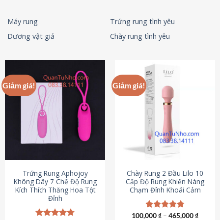
Máy rung
Trứng rung tình yêu
Dương vật giả
Chày rung tình yêu
Giảm giá!
Giảm giá!
Trứng Rung Aphojoy
Chày Rung 2 Đầu Lilo 10
Không Dây 7 Chế Độ Rung
Cấp Độ Rung Khiến Nàng
Kích Thích Thăng Hoa Tột
Chạm Đỉnh Khoái Cảm
Đỉnh
100,000
Được xếp
₫
–
465,000
₫