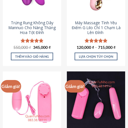
Trứng Rung Không Dây
Máy Massage Tình Yêu
Mannuo Cho Nàng Thăng
Điểm G Lilo Chỉ 1 Chạm Là
Hoa Tột Đỉnh
Lên Đỉnh
Giá
Giá
550,000
Được xếp
₫
345,000
₫
120,000
Được xếp
₫
–
715,000
₫
gốc
hiện
hạng
4.81
hạng
4.85
là:
tại
5 sao
5 sao
THÊM VÀO GIỎ HÀNG
LỰA CHỌN TÙY CHỌN
550,000 ₫.
là:
345,000 ₫.
Sản
phẩm
này
có
Giảm giá!
Giảm giá!
nhiều
biến
thể.
Các
tùy
chọn
có