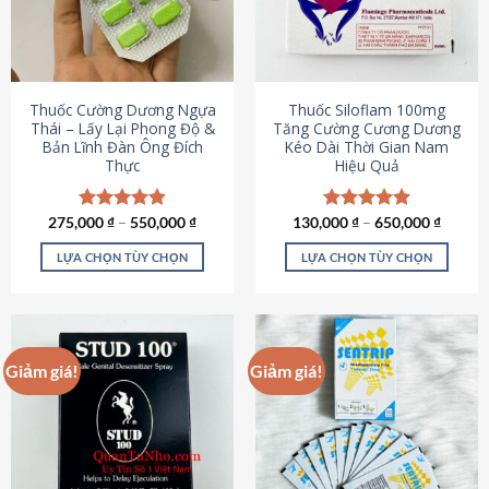
tùy
tùy
chọn
chọn
có
có
thể
thể
được
được
Thuốc Cường Dương Ngựa
Thuốc Siloflam 100mg
chọn
chọn
Thái – Lấy Lại Phong Độ &
Tăng Cường Cương Dương
Bản Lĩnh Đàn Ông Đích
Kéo Dài Thời Gian Nam
trên
trên
Thực
Hiệu Quả
trang
trang
sản
sản
phẩm
phẩm
275,000
Được xếp
₫
–
550,000
₫
130,000
Được xếp
₫
–
650,000
₫
hạng
4.87
hạng
5.00
5 sao
5 sao
LỰA CHỌN TÙY CHỌN
LỰA CHỌN TÙY CHỌN
Sản
Sản
phẩm
phẩm
này
này
có
có
Giảm giá!
Giảm giá!
nhiều
nhiều
biến
biến
thể.
thể.
Các
Các
tùy
tùy
chọn
chọn