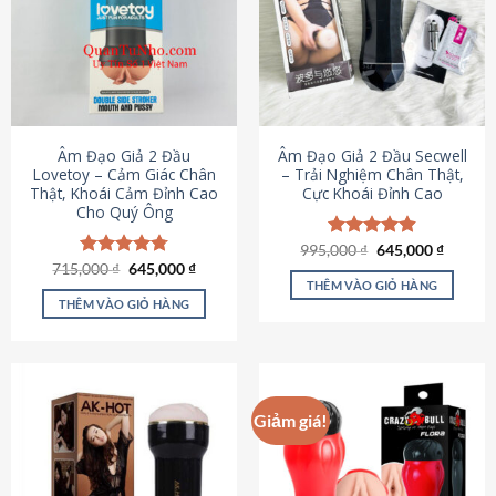
Âm Đạo Giả 2 Đầu
Âm Đạo Giả 2 Đầu Secwell
Lovetoy – Cảm Giác Chân
– Trải Nghiệm Chân Thật,
Thật, Khoái Cảm Đỉnh Cao
Cực Khoái Đỉnh Cao
Cho Quý Ông
Giá
Giá
995,000
Được xếp
₫
645,000
₫
gốc
hiện
Giá
Giá
hạng
4.88
715,000
Được xếp
₫
645,000
₫
là:
tại
gốc
hiện
5 sao
THÊM VÀO GIỎ HÀNG
hạng
4.79
995,000 ₫.
là:
là:
tại
5 sao
THÊM VÀO GIỎ HÀNG
645,000
715,000 ₫.
là:
645,000 ₫.
Giảm giá!