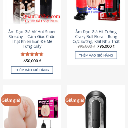
Âm Đạo Giả AK Hot Super
Âm Đạo Giả Hít Tường
Stretchy – Cảm Giác Chân
Crazy Bull Flora – Rung
Thật Khiến Bạn Đê Mê
Cực Sướng, Khít Như Thật
Từng Giây
Giá
Giá
995,000
₫
795,000
₫
gốc
hiện
là:
tại
THÊM VÀO GIỎ HÀNG
995,000 ₫.
là:
Được xếp
650,000
₫
795,000
hạng
4.75
5 sao
THÊM VÀO GIỎ HÀNG
Giảm giá!
Giảm giá!