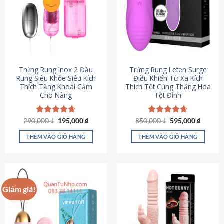
Trứng Rung Inox 2 Đầu
Trứng Rung Leten Surge
Rung Siêu Khỏe Siêu Kích
Điều Khiển Từ Xa Kích
Thích Tăng Khoái Cảm
Thích Tột Cùng Thăng Hoa
Cho Nàng
Tột Đỉnh
Giá
Giá
Giá
Giá
290,000
Được xếp
₫
195,000
₫
850,000
Được xếp
₫
595,000
₫
gốc
hiện
gốc
hiện
hạng
4.64
hạng
4.69
là:
tại
là:
tại
5 sao
5 sao
THÊM VÀO GIỎ HÀNG
THÊM VÀO GIỎ HÀNG
290,000 ₫.
là:
850,000 ₫.
là:
195,000 ₫.
595,000
Giảm giá!