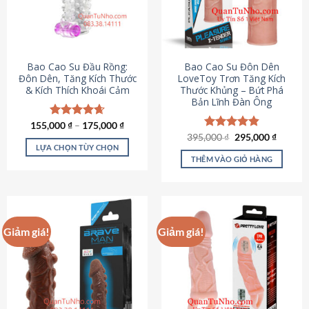
tùy
chọn
có
thể
được
Bao Cao Su Đầu Rồng:
Bao Cao Su Đôn Dên
chọn
Đôn Dên, Tăng Kích Thước
LoveToy Trơn Tăng Kích
& Kích Thích Khoái Cảm
Thước Khủng – Bứt Phá
trên
Bản Lĩnh Đàn Ông
trang
sản
155,000
Được xếp
₫
–
175,000
₫
phẩm
hạng
4.69
Giá
Giá
395,000
Được xếp
₫
295,000
₫
gốc
hiện
5 sao
LỰA CHỌN TÙY CHỌN
hạng
4.82
là:
tại
5 sao
THÊM VÀO GIỎ HÀNG
Sản
395,000 ₫.
là:
295,000
phẩm
này
có
nhiều
Giảm giá!
Giảm giá!
biến
thể.
Các
tùy
chọn
có