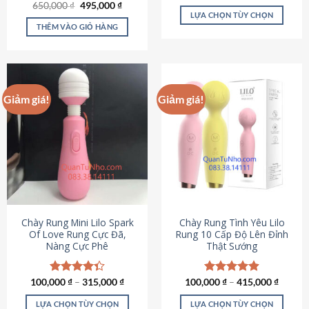
Giá
Giá
hạng
4.80
650,000
Được xếp
₫
495,000
₫
gốc
hiện
5 sao
LỰA CHỌN TÙY CHỌN
hạng
4.72
là:
tại
5 sao
THÊM VÀO GIỎ HÀNG
Sản
650,000 ₫.
là:
495,000 ₫.
phẩm
này
có
nhiều
Giảm giá!
Giảm giá!
biến
thể.
Các
tùy
chọn
có
thể
được
chọn
Chày Rung Mini Lilo Spark
Chày Rung Tình Yêu Lilo
Of Love Rung Cực Đã,
Rung 10 Cấp Độ Lên Đỉnh
trên
Nàng Cực Phê
Thật Sướng
trang
sản
phẩm
100,000
Được xếp
₫
–
315,000
₫
100,000
Được xếp
₫
–
415,000
₫
hạng
4.33
hạng
4.94
5 sao
5 sao
LỰA CHỌN TÙY CHỌN
LỰA CHỌN TÙY CHỌN