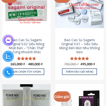
chọn
trên
trang
sản
phẩm
Bao Cao Su Sagami
Bao Cao Su Sagami
Original 0.02 Siêu Mỏng
Original 0.01 – Siêu Siêu
Nhật Bản – “Chân Thật”
Mỏng Đến Mức Như Không
Từng Khoảnh Khắc
Đeo
Giá
Giá
265,000
Được xếp
₫
–
480,000
₫
700,000
Được xếp
₫
495,000
₫
gốc
hiện
hạng
4.87
hạng
4.83
là:
tại
5 sao
5 sao
LỰA CHỌN TÙY CHỌN
THÊM VÀO GIỎ HÀNG
700,000 ₫.
là:
495,000
Sản
phẩm
này
có
Giảm giá!
nhiều
biến