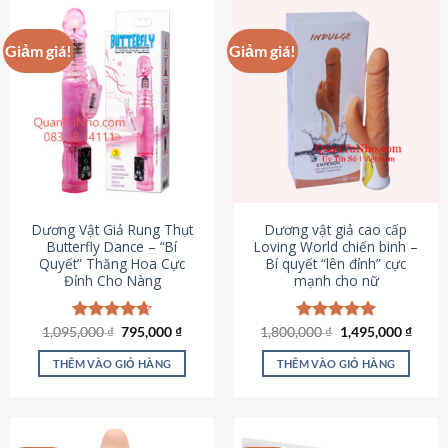
Giảm giá!
Giảm giá!
Dương Vật Giả Rung Thụt
Dương vật giả cao cấp
Butterfly Dance – “Bí
Loving World chiến binh –
Quyết” Thăng Hoa Cực
Bí quyết “lên đỉnh” cực
Đỉnh Cho Nàng
mạnh cho nữ
Giá
Giá
Giá
Giá
1,095,000
Được xếp
₫
795,000
₫
1,800,000
Được xếp
₫
1,495,000
₫
gốc
hiện
gốc
hiện
hạng
4.65
hạng
4.89
là:
tại
là:
tại
5 sao
5 sao
THÊM VÀO GIỎ HÀNG
THÊM VÀO GIỎ HÀNG
1,095,000 ₫.
là:
1,800,000 ₫.
là:
795,000 ₫.
1,495