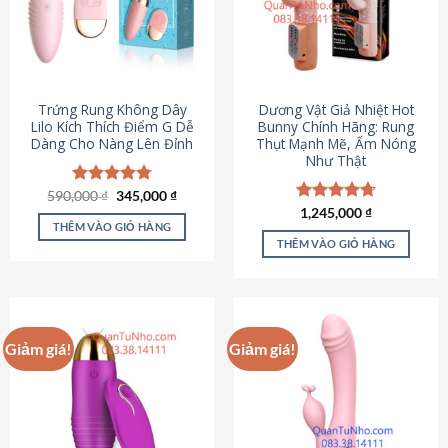
Trứng Rung Không Dây
Dương Vật Giả Nhiệt Hot
Lilo Kích Thích Điểm G Dễ
Bunny Chính Hãng: Rung
Dàng Cho Nàng Lên Đỉnh
Thụt Mạnh Mẽ, Ấm Nóng
Như Thật
Giá
Giá
590,000
Được xếp
₫
345,000
₫
gốc
hiện
hạng
4.79
Được xếp
1,245,000
₫
là:
tại
5 sao
THÊM VÀO GIỎ HÀNG
hạng
4.73
590,000 ₫.
là:
5 sao
THÊM VÀO GIỎ HÀNG
345,000 ₫.
Giảm giá!
Giảm giá!