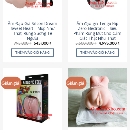
Âm Đạo Giả Silicon Dream
Âm đạo giả Tenga Flip
Sweet Heart – Múp Như
Zero Electronic – Siêu
Thật, Rung Sướng Tê
Phẩm Rung Mút Cho Cảm
Người
Giác Thật Như Thật
Giá
Giá
Giá
Giá
795,000
₫
545,000
₫
5,500,000
₫
4,995,000
₫
gốc
hiện
gốc
hiện
là:
tại
là:
tại
THÊM VÀO GIỎ HÀNG
THÊM VÀO GIỎ HÀNG
795,000 ₫.
là:
5,500,000 ₫.
là:
545,000 ₫.
4,995
Giảm giá!
Giảm giá!