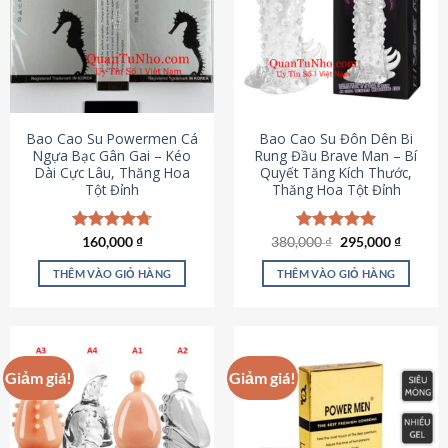
thể.
Các
tùy
chọn
có
thể
được
Bao Cao Su Powermen Cá
Bao Cao Su Đôn Dên Bi
chọn
Ngựa Bạc Gân Gai – Kéo
Rung Đầu Brave Man – Bí
Dài Cực Lâu, Thăng Hoa
Quyết Tăng Kích Thước,
trên
Tột Đỉnh
Thăng Hoa Tột Đỉnh
trang
sản
phẩm
Giá
Giá
Được xếp
160,000
₫
380,000
Được xếp
₫
295,000
₫
gốc
hiện
hạng
4.73
hạng
5.00
là:
tại
5 sao
5 sao
THÊM VÀO GIỎ HÀNG
THÊM VÀO GIỎ HÀNG
380,000 ₫.
là:
295,000
Giảm giá!
Giảm giá!