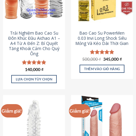
Trải Nghiệm Bao Cao Su
Bao Cao Su PowerMen
Đôn Khúc Đầu Aichao A1 –
0.03 Invi Long Shock Siêu
A4 Từ A Đến Z: Bí Quyết
Mỏng Và Kéo Dài Thời Gian
Tăng Khoái Cảm Cho Quý
Ông
Giá
Giá
500,000
Được xếp
₫
345,000
₫
gốc
hiện
hạng
4.85
là:
tại
5 sao
THÊM VÀO GIỎ HÀNG
Được xếp
140,000
₫
500,000 ₫.
là:
hạng
4.88
345,000
5 sao
LỰA CHỌN TÙY CHỌN
Sản
phẩm
này
có
Giảm giá!
Giảm giá!
nhiều
biến
thể.
Các