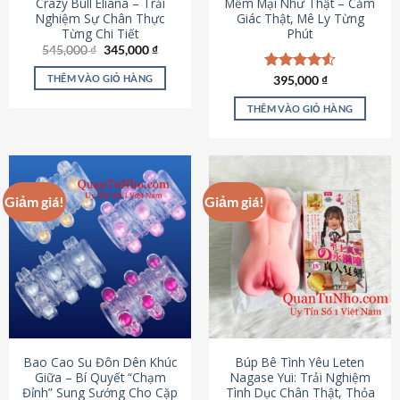
Crazy Bull Eliana – Trải
Mềm Mại Như Thật – Cảm
Nghiệm Sự Chân Thực
Giác Thật, Mê Ly Từng
Từng Chi Tiết
Phút
Giá
Giá
545,000
₫
345,000
₫
gốc
hiện
là:
tại
THÊM VÀO GIỎ HÀNG
Được xếp
395,000
₫
545,000 ₫.
là:
hạng
4.53
345,000 ₫.
5 sao
THÊM VÀO GIỎ HÀNG
Giảm giá!
Giảm giá!
Bao Cao Su Đôn Dên Khúc
Búp Bê Tình Yêu Leten
Giữa – Bí Quyết “Chạm
Nagase Yui: Trải Nghiệm
Đỉnh” Sung Sướng Cho Cặp
Tình Dục Chân Thật, Thỏa