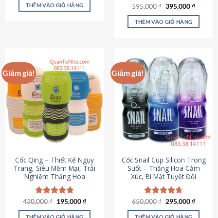
sản
là:
tại
THÊM VÀO GIỎ HÀNG
Giá
Giá
595,000
Được xếp
₫
395,000
₫
895,000 ₫.
là:
phẩm
gốc
hiện
hạng
4.64
695,000 ₫.
là:
tại
5 sao
THÊM VÀO GIỎ HÀNG
595,000 ₫.
là:
395,000
Giảm giá!
Giảm giá!
Cốc Qing – Thiết Kế Ngụy
Cốc Snail Cup Silicon Trong
Trang, Siêu Mềm Mại, Trải
Suốt – Thăng Hoa Cảm
Nghiệm Thăng Hoa
Xúc, Bí Mật Tuyệt Đối
Giá
Giá
Giá
Giá
430,000
Được xếp
₫
195,000
₫
650,000
Được xếp
₫
295,000
₫
gốc
hiện
gốc
hiện
hạng
4.78
hạng
4.69
là:
tại
là:
tại
5 sao
5 sao
THÊM VÀO GIỎ HÀNG
THÊM VÀO GIỎ HÀNG