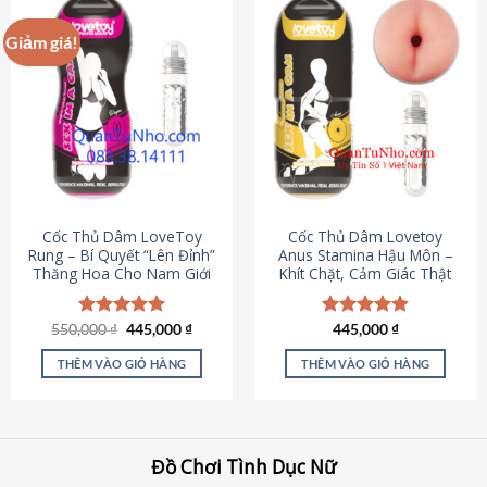
Giảm giá!
Cốc Thủ Dâm LoveToy
Cốc Thủ Dâm Lovetoy
Rung – Bí Quyết “Lên Đỉnh”
Anus Stamina Hậu Môn –
Thăng Hoa Cho Nam Giới
Khít Chặt, Cảm Giác Thật
Giá
Giá
550,000
Được xếp
₫
445,000
₫
Được xếp
445,000
₫
gốc
hiện
hạng
5.00
hạng
4.84
là:
tại
5 sao
5 sao
THÊM VÀO GIỎ HÀNG
THÊM VÀO GIỎ HÀNG
550,000 ₫.
là:
445,000 ₫.
Đồ Chơi Tình Dục Nữ