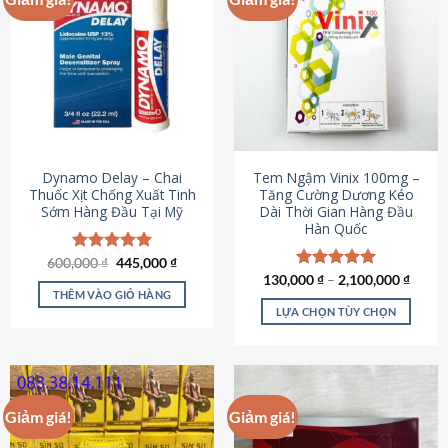
Dynamo Delay – Chai
Tem Ngậm Vinix 100mg –
Thuốc Xịt Chống Xuất Tinh
Tăng Cường Dương Kéo
Sớm Hàng Đầu Tại Mỹ
Dài Thời Gian Hàng Đầu
Hàn Quốc
Giá
Giá
600,000
Được xếp
₫
445,000
₫
gốc
hiện
hạng
5.00
130,000
Được xếp
₫
–
2,100,000
₫
là:
tại
5 sao
THÊM VÀO GIỎ HÀNG
hạng
5.00
600,000 ₫.
là:
5 sao
LỰA CHỌN TÙY CHỌN
445,000 ₫.
Sản
phẩm
này
có
Giảm giá!
Giảm giá!
nhiều
biến