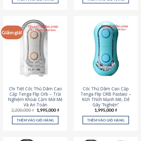
430,000 ₫.
là:
650,000 ₫.
là:
195,000 ₫.
295,000
Giảm giá!
Chi Tiết Cốc Thủ Dâm Cao
Cốc Thủ Dâm Cao Cấp
Cấp Tenga Flip Orb – Trải
Tenga Flip ORB Pastaio –
Nghiệm Khoái Cảm Mới Mẻ
Kích Thích Mạnh Mẽ, Dễ
Và An Toàn
Gây “Nghiện”
Giá
Giá
2,200,000
₫
1,995,000
₫
1,995,000
₫
gốc
hiện
là:
tại
THÊM VÀO GIỎ HÀNG
THÊM VÀO GIỎ HÀNG
2,200,000 ₫.
là:
1,995,000 ₫.