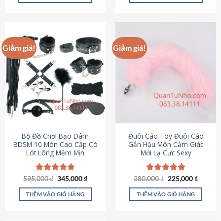
Sản
Sản
phẩm
phẩm
này
này
có
có
Giảm giá!
Giảm giá!
nhiều
nhiều
biến
biến
thể.
thể.
Các
Các
tùy
tùy
chọn
chọn
có
có
thể
thể
được
được
Bộ Đồ Chơi Bạo Dâm
Đuôi Cáo Toy Đuôi Cáo
chọn
chọn
BDSM 10 Món Cao Cấp Có
Gắn Hậu Môn Cảm Giác
Lót Lông Mềm Mịn
Mới Lạ Cực Sexy
trên
trên
trang
trang
sản
sản
Giá
Giá
Giá
Giá
595,000
Được xếp
₫
345,000
₫
380,000
Được xếp
₫
225,000
₫
phẩm
phẩm
gốc
hiện
gốc
hiện
hạng
4.88
hạng
4.88
là:
tại
là:
tại
5 sao
5 sao
THÊM VÀO GIỎ HÀNG
THÊM VÀO GIỎ HÀNG
595,000 ₫.
là:
380,000 ₫.
là:
345,000 ₫.
225,000