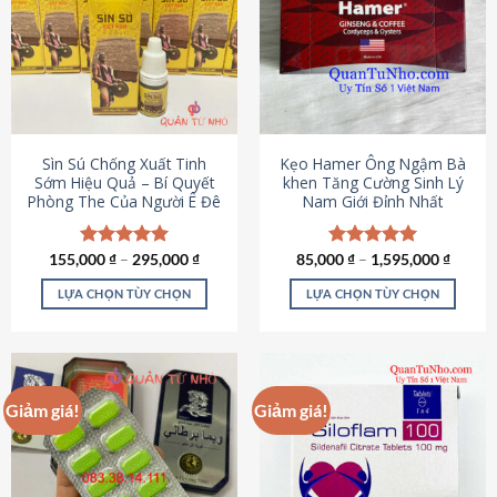
thể.
Các
tùy
chọn
có
thể
được
Sìn Sú Chống Xuất Tinh
Kẹo Hamer Ông Ngậm Bà
chọn
Sớm Hiệu Quả – Bí Quyết
khen Tăng Cường Sinh Lý
Phòng The Của Người Ê Đê
Nam Giới Đỉnh Nhất
trên
trang
sản
155,000
Được xếp
₫
–
295,000
₫
85,000
Được xếp
₫
–
1,595,000
₫
phẩm
hạng
4.95
hạng
5.00
5 sao
5 sao
LỰA CHỌN TÙY CHỌN
LỰA CHỌN TÙY CHỌN
Sản
Sản
phẩm
phẩm
này
này
có
có
Giảm giá!
Giảm giá!
nhiều
nhiều
biến
biến
thể.
thể.
Các
Các