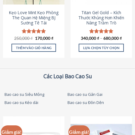
thể
được
Kẹo Love Mint Kẹo Phòng
Titan Gel Gold – Kích
chọn
The Quan Hệ Miệng BJ
Thước Khủng Hơn Khiến
Sướng Tê Tái
Nàng Trầm Trồ
trên
trang
sản
Giá
Giá
250,000
Được xếp
₫
170,000
₫
340,000
Được xếp
₫
–
680,000
₫
phẩm
gốc
hiện
hạng
5.00
hạng
4.79
là:
tại
5 sao
5 sao
THÊM VÀO GIỎ HÀNG
LỰA CHỌN TÙY CHỌN
250,000 ₫.
là:
170,000 ₫.
Sản
phẩm
này
có
Các Loại Bao Cao Su
nhiều
biến
thể.
Bao cao su Siêu Mỏng
Bao cao su Gân Gai
Các
Bao cao su Kéo dài
Bao cao su Đôn Dên
tùy
chọn
có
thể
được
Giảm giá!
Giảm giá!