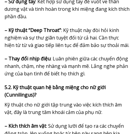
– Sử dụng tay
: Kết hợp sử dụng tay để vuốt ve thân
dương vật và tinh hoàn trong khi miệng đang kích thích
phần đầu.
– Kỹ thuật “Deep Throat”
: Kỹ thuật này đòi hỏi kinh
nghiệm và sự thư giãn tuyệt đối từ cả hai. Cần thực
hiện từ từ và giao tiếp liên tục để đảm bảo sự thoải mái.
– Thay đổi nhịp điệu
: Luân phiên giữa các chuyển động
nhanh, chậm, nhẹ nhàng và mạnh mẽ. Lắng nghe phản
ứng của bạn tình để biết họ thích gì.
5.2. Kỹ thuật quan hệ bằng miệng cho nữ giới
(Cunnilingus)?
Kỹ thuật cho nữ giới tập trung vào việc kích thích âm
vật, đây là trung tâm khoái cảm của phụ nữ.
– Kích thích âm vật
: Sử dụng lưỡi để tạo ra các chuyển
động tròn, lên xuống hoặc từ bên này sang bên kia