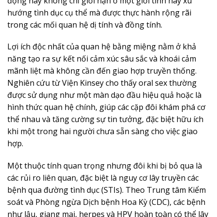
động này không chỉ giới hạn ở một giới tính hay xu
hướng tình dục cụ thể mà được thực hành rộng rãi
trong các mối quan hệ dị tính và đồng tính.
Lợi ích độc nhất của quan hệ bằng miệng nằm ở khả
năng tạo ra sự kết nối cảm xúc sâu sắc và khoái cảm
mãnh liệt mà không cần đến giao hợp truyền thống.
Nghiên cứu từ Viện Kinsey cho thấy oral sex thường
được sử dụng như một màn dạo đầu hiệu quả hoặc là
hình thức quan hệ chính, giúp các cặp đôi khám phá cơ
thể nhau và tăng cường sự tin tưởng, đặc biệt hữu ích
khi một trong hai người chưa sẵn sàng cho việc giao
hợp.
Một thuộc tính quan trọng nhưng đôi khi bị bỏ qua là
các rủi ro liên quan, đặc biệt là nguy cơ lây truyền các
bệnh qua đường tình dục (STIs). Theo Trung tâm Kiểm
soát và Phòng ngừa Dịch bệnh Hoa Kỳ (CDC), các bệnh
như lậu, giang mai, herpes và HPV hoàn toàn có thể lây